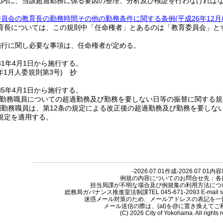
以内に、当該超過勤務に係る要因の整理、分析及び検証を行わなければ
委員会の教育長の勤務時間その他の勤務条件に関する条例
(平成26年12
育長については、この規則中「任命権者」とあるのは「教育委員会」と
施行に関し必要な事項は、任命権者が定める。
1年4月1日から施行する。
年1月
人委規則第3号)
抄
5年4月1日から施行する。
間勤務職員についての超過勤務及び勤務を要しない日等の振替に関する規
勤務職員は、第12条の規定による改正後の超過勤務及び勤務を要しな
規定を適用する。
-2026.07.01作成-2026.07.01内
例規の内容についてのお問合せ先：各
担当局課が不明な場合及び例規集の利用方法につ
総務局ガバナンス推進室法制課TEL 045-671-2093 E-mail so-reiki
迷惑メール対策のため、メールアドレスの表記を一
メール送信の際は、(at)を@に置き換えて
(C) 2026 City of Yokohama. All rights 