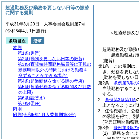
超過勤務及び勤務を要しない日等の振替
に関する規則
平成31年3月20日 人事委員会規則第7号
(令和5年4月1日施行)
○超過勤務及
条項目次
沿革
本則
超過勤務及び勤務
第1条
(趣旨)
超過勤務及び
第2条
(勤務を要しない日等の振替)
(趣旨)
第3条
(育児短時間勤務職員等に正規の
第1条
この規則は
勤務時間以外の時間における勤務を
き、勤務を要しな
命ずることができる場合)
(勤務を要しない日
第4条
(超過勤務を命ずる際の考慮)
第2条
条例第3条の
第5条
(超過勤務を命ずる時間及び月数
当該勤務すること
の上限)
する。
第6条
(読替え)
2
条例第3条第1項
第7条
(委任)
上となるように行
附則
3
任命権者は、公
附則
(令和5年1月人委規則第3号)
の承認を得て、別
(育児短時間勤務
第3条
条例第3条の
(1)
勤務を命じよ
同条第1項に規