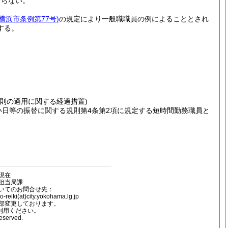
ならない。
月横浜市条例第77号)
の規定により一般職職員の例によることとされ
する。
則の適用に関する経過措置)
い日等の振替に関する規則第4条第2項に規定する短時間勤務職員と
容現在
担当局課
いてのお問合せ先：
(at)city.yokohama.lg.jp
部変更しております。
ご利用ください。
reserved.