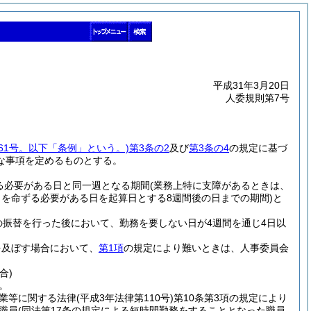
平成31年3月20日
人委規則第7号
第61号。以下「条例」という。)
第3条の2
及び
第3条の4
の規定に基づ
な事項を定めるものとする。
る必要がある日と同一週となる期間
(業務上特に支障があるときは、
を命ずる必要がある日を起算日とする8週間後の日までの期間)
と
振替を行った後において、勤務を要しない日が4週間を通じ4日以
を及ぼす場合において、
第1項
の規定により難いときは、人事委員会
合)
。
業等に関する法律
(平成3年法律第110号)
第10条第3項の規定により
職員
(同法第17条の規定による短時間勤務をすることとなった職員