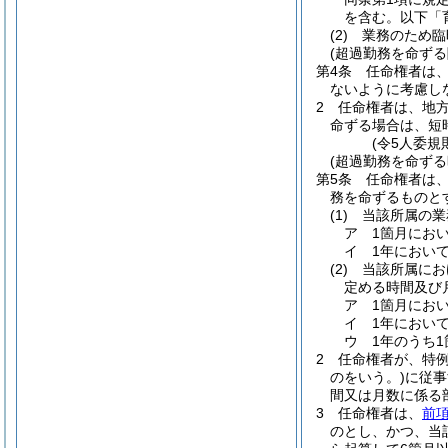
を含む。以下「
(2)
業務のため臨
(超過勤務を命ずる
第4条
任命権者は
ないように考慮し
2
任命権者は、地
命ずる場合は、短
(令5人委規
(超過勤務を命ずる
第5条
任命権者は
務を命ずるものと
(1)
当該所属の業
ア
1箇月にお
イ
1年におい
(2)
当該所属にお
定める時間及び
ア
1箇月にお
イ
1年におい
ウ
1年のうち
2
任命権者が、特
のをいう。)
に従事
間又は月数に係る
3
任命権者は、
前
のとし、かつ、当