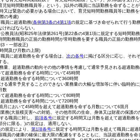
育児短時間勤務職員等」という。)
以外の職員に当該勤務を命ずることが
時又は緊急の必要がある場合において、育児短時間勤務職員等に勤務を
際の考慮)
、職員に超過勤務
(
条例第3条の4第1項
の規定に基づき命ぜられて行う勤務
なければならない。
方公務員法
(昭和25年法律第261号)
第22条の4第1項に規定する短時間勤
時間勤務職員の正規の勤務時間が常時勤務を要する職員の正規の勤務時
則3・一部改正)
時間及び月数の上限)
、職員に超過勤務を命ずる場合は、
次の各号
に掲げる区分に応じ、それ
する。
務量、超過勤務の動向その他の事情を考慮して通常予見される超過勤務
いて超過勤務を命ずる時間について45時間
て超過勤務を命ずる時間について360時間
ける通常予見することのできない業務量の大幅な増加等に伴い臨時的に
月数
いて超過勤務を命ずる時間について80時間
て超過勤務を命ずる時間について720時間
1箇月において45時間を超えて超過勤務を命ずる月数について6箇月
例業務
(大規模災害への対処、その他市民の生命、身体又は財産の保護の
する職員に対し、
前項各号
に規定する時間又は月数を超えて超過勤務を
部分に限る。)
の規定は、適用しない。
項
の規定により、
第1項各号
に規定する時間又は月数を超えて職員に超過
該職員の健康の確保に最大限の配慮をするとともに、当該超過勤務を命