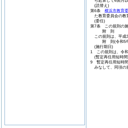
ら起算して6箇月
(読替え)
第6条
横浜市教育
た教育委員会の教
(委任)
第7条
この規則の
附
則
この規則は、平成3
附
則
(令和5
(施行期日)
1
この規則は、令和
(暫定再任用短時
9
暫定再任用短時間
みなして、同項の