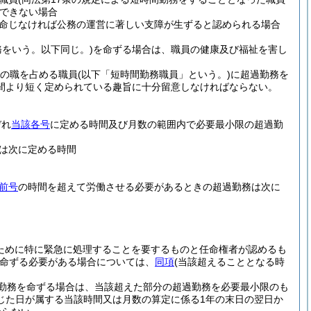
できない場合
命じなければ公務の運営に著しい支障が生ずると認められる場合
をいう。以下同じ。)
を命ずる場合は、職員の健康及び福祉を害し
務の職を占める職員
(以下「短時間勤務職員」という。)
に超過勤務を
間より短く定められている趣旨に十分留意しなければならない。
ぞれ
当該各号
に定める時間及び月数の範囲内で必要最小限の超過勤
は次に定める時間
前号
の時間を超えて労働させる必要があるときの超過勤務は次に
ために特に緊急に処理することを要するものと任命権者が認めるも
命ずる必要がある場合については、
同項
(当該超えることとなる時
勤務を命ずる場合は、当該超えた部分の超過勤務を必要最小限のも
じた日が属する当該時間又は月数の算定に係る1年の末日の翌日か