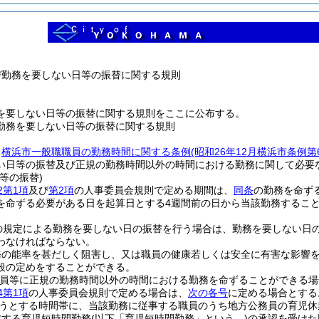
び勤務を要しない日等の振替に関する規則
を要しない日等の振替に関する規則をここに公布する。
勤務を要しない日等の振替に関する規則
、
横浜市一般職職員の勤務時間に関する条例
(昭和26年12月横浜市条例
い日等の振替及び正規の勤務時間以外の時間における勤務に関して必要
等の振替)
2第1項
及び
第2項
の人事委員会規則で定める期間は、
同条
の勤務を命ず
を命ずる必要がある日を起算日とする4週間前の日から当該勤務すること
の規定による勤務を要しない日の振替を行う場合は、勤務を要しない日の
わなければならない。
務の能率を甚だしく阻害し、又は職員の健康若しくは安全に有害な影響
段の定めをすることができる。
職員等に正規の勤務時間以外の時間における勤務を命ずることができる場
4第1項
の人事委員会規則で定める場合は、
次の各号
に定める場合とする
うとする時間帯に、当該勤務に従事する職員のうち地方公務員の育児休
定する育児短時間勤務
(以下「育児短時間勤務」という。)
の承認を受けた