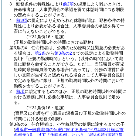
3
勤務条件の特殊性により
前2項
の規定により難いときは、
任命権者は、人事委員会の承認を得て休憩時間につき別段
の定めをすることができる。
4
前3項
の規定により定められた休憩時間は、勤務条件の特
殊性により必要がある場合は、人事委員会の承認を得て一
斉に与えないことができる。
(平31条例16・追加)
(正規の勤務時間以外の時間における勤務)
第3条の4
任命権者は、公務のため臨時又は緊急の必要があ
る場合は、
第2条
から
第3条の2
までの規定による勤務時間
(以下「正規の勤務時間」という。)
以外の時間において職
員に勤務を命ずることができる。
ただし、当該職員が育児
短時間勤務職員等である場合にあっては、公務の運営に著
しい支障が生ずると認められる場合として人事委員会規則
で定める場合に限り、正規の勤務時間以外の時間において
勤務を命ずることができる。
2
前項
に規定するもののほか、正規の勤務時間以外の時間に
おける勤務に関し必要な事項は、人事委員会規則で定め
る。
(平31条例16・追加)
(育児又は介護を行う職員の深夜及び正規の勤務時間以外の
時間における勤務の制限)
第3条の5
任命権者は、小学校就学の始期に達するまでの子
(
横浜市一般職職員の休暇に関する条例
(平成4年3月横浜市
条例第3号。以下「休暇条例」という。)
第4条第1項第7号