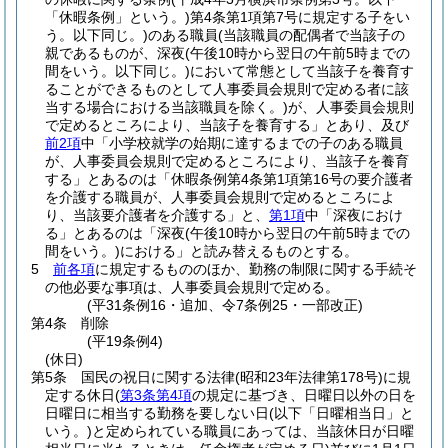
「休暇条例」という。)
第4条第1項第7号に規定する子をい
う。以下同じ。)
のある職員
(当該職員の配偶者で当該子の
親であるものが、深夜
(午後10時から翌日の午前5時までの
間をいう。以下同じ。)
において常態として当該子を養育す
ることができるものとして人事委員会規則で定める者に該
当する場合における当該職員を除く。)
が、人事委員会規則
で定めるところにより、当該子を養育する」とあり、及び
前2項
中「小学校就学の始期に達するまでの子のある職員
が、人事委員会規則で定めるところにより、当該子を養育
する」とあるのは「休暇条例第4条第1項第16号の要介護者
を介護する職員が、人事委員会規則で定めるところによ
り、当該要介護者を介護する」と、
第1項
中「深夜におけ
る」とあるのは「深夜
(午後10時から翌日の午前5時までの
間をいう。)
における」と読み替えるものとする。
5
前各項
に規定するもののほか、勤務の制限に関する手続そ
の他必要な事項は、人事委員会規則で定める。
(平31条例16・追加、令7条例25・一部改正)
第4条
削除
(平19条例4)
(休日)
第5条
国民の祝日に関する法律
(昭和23年法律第178号)
に規
定する休日
(
第3条第4項
の規定に基づき、日曜日以外の日を
日曜日に相当する勤務を要しない日
(以下「日曜相当日」と
いう。)
と定められている職員にあっては、当該休日が日曜