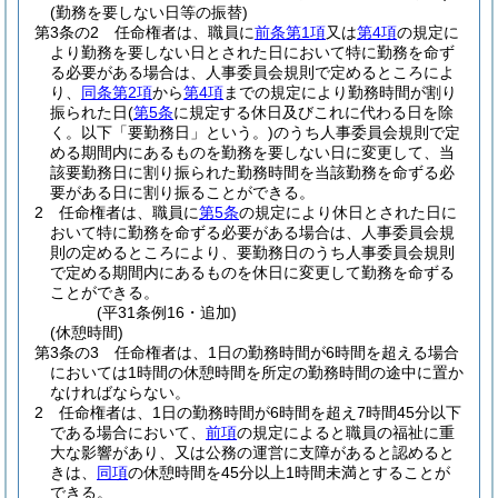
(勤務を要しない日等の振替)
第3条の2
任命権者は、職員に
前条第1項
又は
第4項
の規定に
より勤務を要しない日とされた日において特に勤務を命ず
る必要がある場合は、人事委員会規則で定めるところによ
り、
同条第2項
から
第4項
までの規定により勤務時間が割り
振られた日
(
第5条
に規定する休日及びこれに代わる日を除
く。以下「要勤務日」という。)
のうち人事委員会規則で定
める期間内にあるものを勤務を要しない日に変更して、当
該要勤務日に割り振られた勤務時間を当該勤務を命ずる必
要がある日に割り振ることができる。
2
任命権者は、職員に
第5条
の規定により休日とされた日に
おいて特に勤務を命ずる必要がある場合は、人事委員会規
則の定めるところにより、要勤務日のうち人事委員会規則
で定める期間内にあるものを休日に変更して勤務を命ずる
ことができる。
(平31条例16・追加)
(休憩時間)
第3条の3
任命権者は、1日の勤務時間が6時間を超える場合
においては1時間の休憩時間を所定の勤務時間の途中に置か
なければならない。
2
任命権者は、1日の勤務時間が6時間を超え7時間45分以下
である場合において、
前項
の規定によると職員の福祉に重
大な影響があり、又は公務の運営に支障があると認めると
きは、
同項
の休憩時間を45分以上1時間未満とすることが
できる。