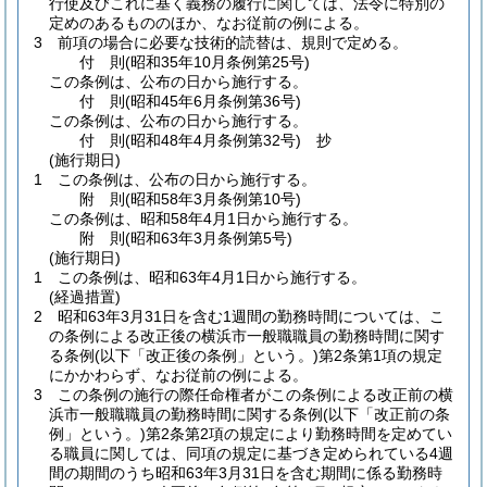
行使及びこれに基く義務の履行に関しては、法令に特別の
定めのあるもののほか、なお従前の例による。
3
前項の場合に必要な技術的読替は、規則で定める。
付
則
(昭和35年10月
条例第25号)
この条例は、公布の日から施行する。
付
則
(昭和45年6月
条例第36号)
この条例は、公布の日から施行する。
付
則
(昭和48年4月
条例第32号)
抄
(施行期日)
1
この条例は、公布の日から施行する。
附
則
(昭和58年3月
条例第10号)
この条例は、昭和58年4月1日から施行する。
附
則
(昭和63年3月
条例第5号)
(施行期日)
1
この条例は、昭和63年4月1日から施行する。
(経過措置)
2
昭和63年3月31日を含む1週間の勤務時間については、こ
の条例による改正後の横浜市一般職職員の勤務時間に関す
る条例
(以下「改正後の条例」という。)
第2条第1項の規定
にかかわらず、なお従前の例による。
3
この条例の施行の際任命権者がこの条例による改正前の横
浜市一般職職員の勤務時間に関する条例
(以下「改正前の条
例」という。)
第2条第2項の規定により勤務時間を定めてい
る職員に関しては、同項の規定に基づき定められている4週
間の期間のうち昭和63年3月31日を含む期間に係る勤務時