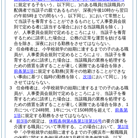
に規定する子をいう。以下同じ。)
のある職員
(当該職員の
配偶者で当該子の親であるものが、深夜
(午後10時から翌日
の午前5時までの間をいう。以下同じ。)
において常態とし
て当該子を養育することができるものとして人事委員会規
則で定める者に該当する場合における当該職員を除く。)
が、人事委員会規則で定めるところにより、当該子を養育
するために請求した場合は、公務の正常な運営を妨げる場
合を除き、深夜における勤務をさせてはならない。
2
任命権者は、小学校就学の始期に達するまでの子のある職
員が、人事委員会規則で定めるところにより、当該子を養
育するために請求した場合は、当該職員の業務を処理する
ための措置を講ずることが著しく困難である場合を除き、
前条第1項
に規定する勤務
(災害その他避けることができな
い事由に基づく臨時の勤務を除く。
次項
において同じ。)
を
させてはならない。
3
任命権者は、小学校就学の始期に達するまでの子のある職
員が、人事委員会規則で定めるところにより、当該子を養
育するために請求した場合は、当該職員の業務を処理する
ための措置を講ずることが著しく困難である場合を除き、1
月について24時間、1年について150時間を超えて、
前条第
1項
に規定する勤務をさせてはならない。
4
前3項
の規定は、
休暇条例第4条第1項第16号
の要介護者を
介護する職員について準用する。
この場合において、
第1項
中「小学校就学の始期に達するまでの子
(横浜市一般職職員
の休暇に関する条例
(平成4年3月横浜市条例第3号。以下