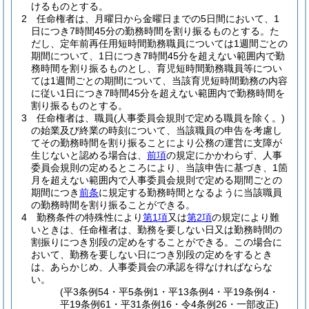
けるものとする。
2
任命権者は、月曜日から金曜日までの5日間において、1
日につき7時間45分の勤務時間を割り振るものとする。
た
だし、定年前再任用短時間勤務職員については1週間ごとの
期間について、1日につき7時間45分を超えない範囲内で勤
務時間を割り振るものとし、育児短時間勤務職員等につい
ては1週間ごとの期間について、当該育児短時間勤務の内容
に従い1日につき7時間45分を超えない範囲内で勤務時間を
割り振るものとする。
3
任命権者は、職員
(人事委員会規則で定める職員を除く。)
の始業及び終業の時刻について、当該職員の申告を考慮し
てその勤務時間を割り振ることにより公務の運営に支障が
生じないと認める場合は、
前項
の規定にかかわらず、人事
委員会規則の定めるところにより、当該申告に基づき、1箇
月を超えない範囲内で人事委員会規則で定める期間ごとの
期間につき
前条
に規定する勤務時間となるように当該職員
の勤務時間を割り振ることができる。
4
勤務条件の特殊性により
第1項
又は
第2項
の規定により難
いときは、任命権者は、勤務を要しない日又は勤務時間の
割振りにつき別段の定めをすることができる。
この場合に
おいて、勤務を要しない日につき別段の定めをするとき
は、あらかじめ、人事委員会の承認を得なければならな
い。
(平3条例54・平5条例1・平13条例4・平19条例4・
平19条例61・平31条例16・令4条例26・一部改正)