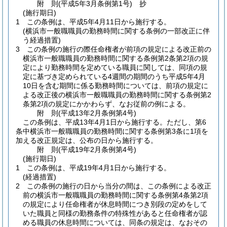
附
則
(平成5年3月
条例第1号)
抄
(施行期日)
1
この条例は、平成5年4月11日から施行する。
(横浜市一般職職員の勤務時間に関する条例の一部改正に伴
う経過措置)
3
この条例の施行の際任命権者が前項の規定による改正前の
横浜市一般職職員の勤務時間に関する条例第2条第2項の規
定により勤務時間を定めている職員に関しては、同項の規
定に基づき定められている4週間の期間のうち平成5年4月
10日を含む期間に係る勤務時間については、前項の規定に
よる改正後の横浜市一般職職員の勤務時間に関する条例第2
条第2項の規定にかかわらず、なお従前の例による。
附
則
(平成13年2月
条例第4号)
この条例は、平成13年4月1日から施行する。
ただし、第6
条中横浜市一般職職員の勤務時間に関する条例第3条に1項を
加える改正規定は、公布の日から施行する。
附
則
(平成19年2月
条例第4号)
(施行期日)
1
この条例は、平成19年4月1日から施行する。
(経過措置)
2
この条例の施行の日から当分の間は、この条例による改正
前の横浜市一般職職員の勤務時間に関する条例第4条第2項
の規定により任命権者が休息時間につき別段の定めをして
いた職員と同様の勤務条件の特殊性があると任命権者が認
める職員の休息時間については、同条の規定は、なおその