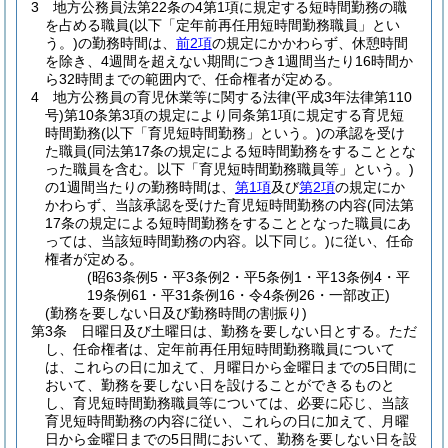
3
地方公務員法第22条の4第1項に規定する短時間勤務の職
を占める職員
(以下「定年前再任用短時間勤務職員」とい
う。)
の勤務時間は、
前2項
の規定にかかわらず、休憩時間
を除き、4週間を超えない期間につき1週間当たり16時間か
ら32時間までの範囲内で、任命権者が定める。
4
地方公務員の育児休業等に関する法律
(平成3年法律第110
号)
第10条第3項の規定により同条第1項に規定する育児短
時間勤務
(以下「育児短時間勤務」という。)
の承認を受け
た職員
(同法第17条の規定による短時間勤務をすることとな
った職員を含む。以下「育児短時間勤務職員等」という。)
の1週間当たりの勤務時間は、
第1項
及び
第2項
の規定にか
かわらず、当該承認を受けた育児短時間勤務の内容
(同法第
17条の規定による短時間勤務をすることとなった職員にあ
っては、当該短時間勤務の内容。以下同じ。)
に従い、任命
権者が定める。
(昭63条例5・平3条例2・平5条例1・平13条例4・平
19条例61・平31条例16・令4条例26・一部改正)
(勤務を要しない日及び勤務時間の割振り)
第3条
日曜日及び土曜日は、勤務を要しない日とする。
ただ
し、任命権者は、定年前再任用短時間勤務職員について
は、これらの日に加えて、月曜日から金曜日までの5日間に
おいて、勤務を要しない日を設けることができるものと
し、育児短時間勤務職員等については、必要に応じ、当該
育児短時間勤務の内容に従い、これらの日に加えて、月曜
日から金曜日までの5日間において、勤務を要しない日を設