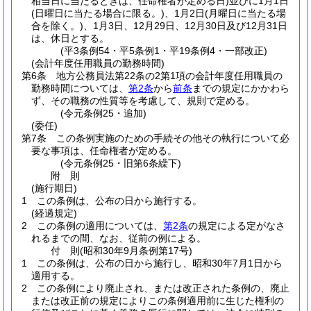
相当日に当たるときは、任命権者が定める日)
並びに1月1日
(日曜日に当たる場合に限る。)
、1月2日
(月曜日に当たる場
合を除く。)
、1月3日、12月29日、12月30日及び12月31日
は、休日とする。
(平3条例54・平5条例1・平19条例4・一部改正)
(会計年度任用職員の勤務時間)
第6条
地方公務員法第22条の2第1項の会計年度任用職員の
勤務時間については、
第2条
から
前条
までの規定にかかわら
ず、その職務の性質等を考慮して、規則で定める。
(令元条例25・追加)
(委任)
第7条
この条例実施のための手続その他その執行について必
要な事項は、任命権者が定める。
(令元条例25・旧第6条繰下)
附
則
(施行期日)
1
この条例は、公布の日から施行する。
(経過規定)
2
この条例の適用については、
第2条
の規定による定がなさ
れるまでの間、なお、従前の例による。
付
則
(昭和30年9月
条例第17号)
1
この条例は、公布の日から施行し、昭和30年7月1日から
適用する。
2
この条例により廃止され、または改正された条例の、廃止
または改正前の規定によりこの条例適用前に生じた権利の