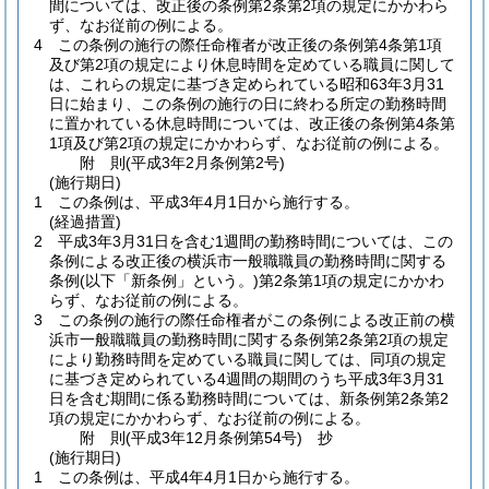
間については、改正後の条例第2条第2項の規定にかかわら
ず、なお従前の例による。
4
この条例の施行の際任命権者が改正後の条例第4条第1項
及び第2項の規定により休息時間を定めている職員に関して
は、これらの規定に基づき定められている昭和63年3月31
日に始まり、この条例の施行の日に終わる所定の勤務時間
に置かれている休息時間については、改正後の条例第4条第
1項及び第2項の規定にかかわらず、なお従前の例による。
附
則
(平成3年2月
条例第2号)
(施行期日)
1
この条例は、平成3年4月1日から施行する。
(経過措置)
2
平成3年3月31日を含む1週間の勤務時間については、この
条例による改正後の横浜市一般職職員の勤務時間に関する
条例
(以下「新条例」という。)
第2条第1項の規定にかかわ
らず、なお従前の例による。
3
この条例の施行の際任命権者がこの条例による改正前の横
浜市一般職職員の勤務時間に関する条例第2条第2項の規定
により勤務時間を定めている職員に関しては、同項の規定
に基づき定められている4週間の期間のうち平成3年3月31
日を含む期間に係る勤務時間については、新条例第2条第2
項の規定にかかわらず、なお従前の例による。
附
則
(平成3年12月
条例第54号)
抄
(施行期日)
1
この条例は、平成4年4月1日から施行する。