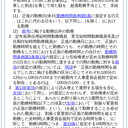
午前5時までの間である場合は、その割合に100分の25を加
算した割合)
を乗じて得た額を、超過勤務手当として、支給
する。
(1)
正規の勤務日
(休日
(
勤務時間条例第5条
に規定する日又
はこれに代わる日をいう。以下同じ。)
を除く。)
におけ
る勤務
(2)
前号
に掲げる勤務以外の勤務
2
定年前再任用短時間勤務職員、育児短時間勤務職員等及び
任期付短時間勤務職員が、正規の勤務日において、正規の
勤務時間を超えてした勤務のうち、その勤務の時間とその
勤務をした日における正規の勤務時間との合計が、
勤務時
間条例第2条第1項
の規定により任命権者が定める勤務時間
の1日当たりの勤務時間に達するまでの間の勤務に対する
前
項
の規定の適用については、
同項
中「正規の勤務時間を超
えてした次に掲げる勤務の区分に応じてそれぞれ100分の
125から100分の150までの範囲内で人事委員会規則で定め
る割合」とあるのは、「100分の100」とする。
3
第1項
(
前項
の規定により読み替えて適用する場合を含む。
次項
において同じ。)
の規定にかかわらず、任命権者が定め
るところにより、あらかじめ割り振られた1週間当たりの正
規の勤務時間
(以下この項及び
次項
において「割振り変更前
の正規の勤務時間」という。)
を超えて勤務することを命ぜ
られた職員には、割振り変更前の正規の勤務時間を超えて
勤務した全時間
(人事委員会規則で定める時間を除く。)
に
対して、勤務1時間につき、
第19条
に規定する1時間当たり