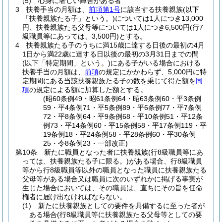
(5)
心身に著しい障害がある者
3
扶養手当の月額は、
前項第1号
に該当する扶養親族
(以下
「扶養親族たる子」という。)
については1人につき13,000
円、扶養親族たる父母等については1人につき6,500円
(行7
級職員等にあっては、3,500円)
とする。
4
扶養親族たる子のうちに満15歳に達する日後の最初の4月
1日から満22歳に達する日以後の最初の3月31日までの間
(以下「特定期間」という。)
にある子がいる場合における
扶養手当の月額は、
前項
の規定にかかわらず、5,000円に特
定期間にある当該扶養親族たる子の数を乗じて得た額を
同
項
の規定による額に加算した額とする。
(昭60条例49・昭61条例64・昭63条例60・平3条例
59・平4条例71・平5条例89・平6条例77・平7条例
72・平8条例64・平9条例68・平10条例51・平12条
例73・平14条例60・平15条例58・平17条例119・平
19条例18・平24条例58・平28条例60・平30条例
25・令8条例23・一部改正)
第10条
新たに職員となった者に扶養親族
(行8級職員等にあ
っては、扶養親族たる子に限る。)
がある場合、行8級職員
等から行8級職員等以外の職員となった職員に扶養親族たる
父母等がある場合又は職員に次のいずれかに掲げる事実が
生じた場合においては、その職員は、直ちにその旨を任命
権者に届け出なければならない。
(1)
新たに扶養親族としての要件を具備するに至った者が
ある場合
(行8級職員等に扶養親族たる父母等としての要