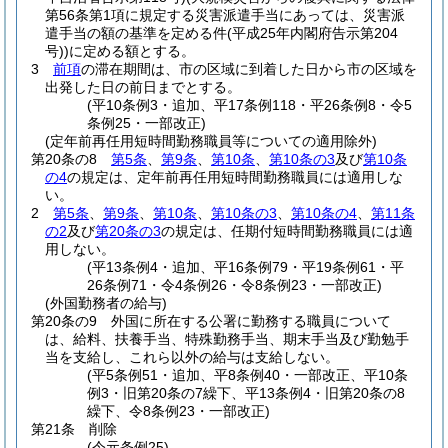
第56条第1項に規定する災害派遣手当にあっては、災害派
遣手当の額の基準を定める件
(平成25年内閣府告示第204
号)
)
に定める額とする。
3
前項
の滞在期間は、市の区域に到着した日から市の区域を
出発した日の前日までとする。
(平10条例3・追加、平17条例118・平26条例8・令5
条例25・一部改正)
(定年前再任用短時間勤務職員等についての適用除外)
第20条の8
第5条
、
第9条
、
第10条
、
第10条の3
及び
第10条
の4
の規定は、定年前再任用短時間勤務職員には適用しな
い。
2
第5条
、
第9条
、
第10条
、
第10条の3
、
第10条の4
、
第11条
の2
及び
第20条の3
の規定は、任期付短時間勤務職員には適
用しない。
(平13条例4・追加、平16条例79・平19条例61・平
26条例71・令4条例26・令8条例23・一部改正)
(外国勤務者の給与)
第20条の9
外国に所在する公署に勤務する職員について
は、給料、扶養手当、特殊勤務手当、期末手当及び勤勉手
当を支給し、これら以外の給与は支給しない。
(平5条例51・追加、平8条例40・一部改正、平10条
例3・旧第20条の7繰下、平13条例4・旧第20条の8
繰下、令8条例23・一部改正)
第21条
削除
(令元条例25)