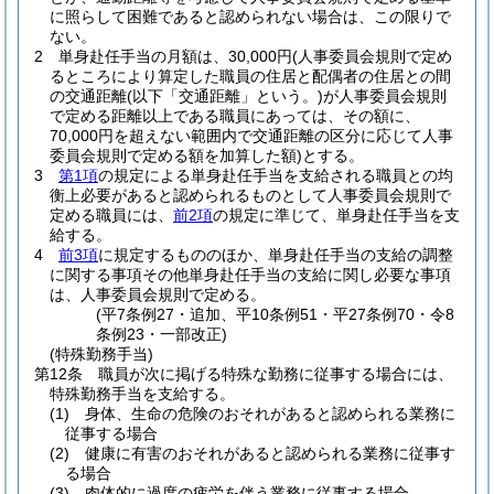
に照らして困難であると認められない場合は、この限りで
ない。
2
単身赴任手当の月額は、30,000円
(人事委員会規則で定め
るところにより算定した職員の住居と配偶者の住居との間
の交通距離
(以下「交通距離」という。)
が人事委員会規則
で定める距離以上である職員にあっては、その額に、
70,000円を超えない範囲内で交通距離の区分に応じて人事
委員会規則で定める額を加算した額)
とする。
3
第1項
の規定による単身赴任手当を支給される職員との均
衡上必要があると認められるものとして人事委員会規則で
定める職員には、
前2項
の規定に準じて、単身赴任手当を支
給する。
4
前3項
に規定するもののほか、単身赴任手当の支給の調整
に関する事項その他単身赴任手当の支給に関し必要な事項
は、人事委員会規則で定める。
(平7条例27・追加、平10条例51・平27条例70・令8
条例23・一部改正)
(特殊勤務手当)
第12条
職員が次に掲げる特殊な勤務に従事する場合には、
特殊勤務手当を支給する。
(1)
身体、生命の危険のおそれがあると認められる業務に
従事する場合
(2)
健康に有害のおそれがあると認められる業務に従事す
る場合
(3)
肉体的に過度の疲労を伴う業務に従事する場合