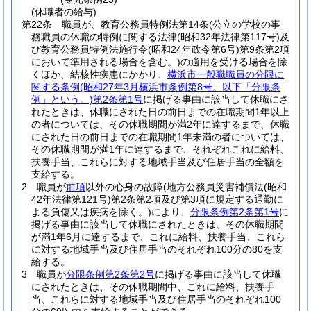
(休職者の給与)
第22条
職員が、教育公務員特例法第14条
(公立の学校の事
務職員の休職の特例に関する法律
(昭和32年法律第117号)
及
び教育公務員特例法施行令
(昭和24年政令第6号)
第9条第2項
において準用される場合を含む。)
の適用を受ける場合を除
くほか、結核性疾患にかかり、
横浜市一般職職員の分限に
関する条例
(昭和27年3月横浜市条例第8号。以下「分限条
例」という。)
第2条第1号
に掲げる事由に該当して休職にさ
れたときは、休職にされた日の前日までの在職期間1年以上
の者については、その休職期間が満2年に達するまで、休職
にされた日の前日までの在職期間1年未満の者については、
その休職期間が満1年に達するまで、それぞれこれに給料、
扶養手当、これらに対する地域手当及び住居手当の全額を
支給する。
2
職員が
前項
以外の心身の故障
(地方公務員災害補償法
(昭和
42年法律第121号)
第2条第2項及び第3項に規定する通勤に
よる負傷又は疾病を除く。)
により、
分限条例第2条第1号
に
掲げる事由に該当して休職にされたときは、その休職期間
が満1年6月に達するまで、これに給料、扶養手当、これら
に対する地域手当及び住居手当のそれぞれ100分の80を支
給する。
3
職員が
分限条例第2条第2号
に掲げる事由に該当して休職
にされたときは、その休職期間中、これに給料、扶養手
当、これらに対する地域手当及び住居手当のそれぞれ100