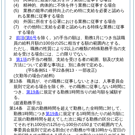
(4)
精神的、肉体的に不快を伴う業務に従事する場合
(5)
業務の能率の維持向上のため特に支給を必要と認めら
れる業務に従事する場合
(6)
外国に所在する公署における業務に従事する場合
(7)
その他特に支給を必要と認められる特殊な業務に従事
する場合
2
前項
(
第6号
を除く。)
の手当の額は、勤務1月につき当該職
員の給料月額の100分の25に相当する額の範囲内とする。
ただし、職務の性質により2以上の種類の特殊勤務手当の支
給を受ける場合には、この限りでない。
3
第1項
の手当の種類、支給を受ける者の範囲、額及び支給
方法について必要な事項は、別に条例で定める。
(平5条例51・平22条例13・一部改正)
(欠勤等の場合の給料)
第13条
職員が、その職務に従事しないときは、人事委員会
規則で定める場合を除く外、その職務に従事しない1時間に
つき、
第19条
に規定する勤務1時間当りの給与額を減額す
る。
(超過勤務手当)
第14条
正規の勤務時間を超えて勤務した全時間に対して、
勤務1時間につき
第19条
に規定する1時間当たりの給与額に
正規の勤務時間を超えてした次に掲げる勤務の区分に応じ
てそれぞれ100分の125から100分の150までの範囲内で人
事委員会規則で定める割合
(その勤務が午後10時から翌日の