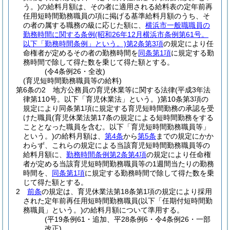
う。)
の給料月額は、その者に適用される給料表の定年前再
任用短時間勤務職員の項に掲げる基準給料月額のうち、そ
の者の属する職務の級に応じた額に、
横浜市一般職職員の
勤務時間に関する条例
(昭和26年12月横浜市条例第61号。
以下「勤務時間条例」という。)
第2条第3項
の規定により任
命権者が定めるその者の勤務時間を
同条第1項
に規定する勤
務時間で除して得た数を乗じて得た額とする。
(令4条例26・全改)
(育児短時間勤務職員等の給料)
第6条の2
地方公務員の育児休業等に関する法律
(平成3年法
律第110号。以下「育児休業法」という。)
第10条第3項の
規定により同条第1項に規定する育児短時間勤務の承認を受
けた職員
(育児休業法第17条の規定による短時間勤務をする
こととなった職員を含む。以下「育児短時間勤務職員等」
という。)
の給料月額は、
第4条
から
第5条
までの規定にかか
わらず、これらの規定による当該育児短時間勤務職員等の
給料月額に、
勤務時間条例第2条第4項
の規定により任命権
者が定める当該育児短時間勤務職員等の1週間当たりの勤務
時間を、
同条第1項
に規定する勤務時間で除して得た数を乗
じて得た額とする。
2
前条
の規定は、育児休業法第18条第1項の規定により採用
された定年前再任用短時間勤務職員
(以下「任期付短時間勤
務職員」という。)
の給料月額について準用する。
(平19条例61・追加、平28条例6・令4条例26・一部
改正)