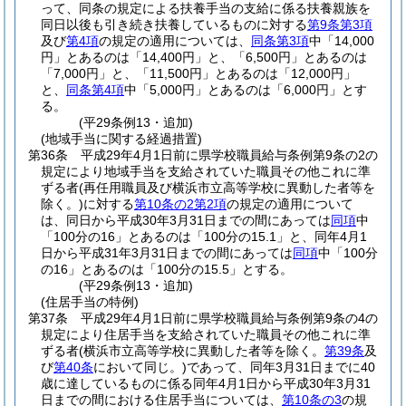
って、同条の規定による扶養手当の支給に係る扶養親族を
同日以後も引き続き扶養しているものに対する
第9条第3項
及び
第4項
の規定の適用については、
同条第3項
中「14,000
円」とあるのは「14,400円」と、「6,500円」とあるのは
「7,000円」と、「11,500円」とあるのは「12,000円」
と、
同条第4項
中「5,000円」とあるのは「6,000円」とす
る。
(平29条例13・追加)
(地域手当に関する経過措置)
第36条
平成29年4月1日前に県学校職員給与条例第9条の2の
規定により地域手当を支給されていた職員その他これに準
ずる者
(再任用職員及び横浜市立高等学校に異動した者等を
除く。)
に対する
第10条の2第2項
の規定の適用について
は、同日から平成30年3月31日までの間にあっては
同項
中
「100分の16」とあるのは「100分の15.1」と、同年4月1
日から平成31年3月31日までの間にあっては
同項
中「100分
の16」とあるのは「100分の15.5」とする。
(平29条例13・追加)
(住居手当の特例)
第37条
平成29年4月1日前に県学校職員給与条例第9条の4の
規定により住居手当を支給されていた職員その他これに準
ずる者
(横浜市立高等学校に異動した者等を除く。
第39条
及
び
第40条
において同じ。)
であって、同年3月31日までに40
歳に達しているものに係る同年4月1日から平成30年3月31
日までの間における住居手当については、
第10条の3
の規