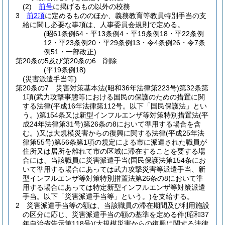
(2)
前号
に掲げるもの以外の校務
3
前2項
に定めるもののほか、義務教育等教員特別手当の支
給に関し必要な事項は、人事委員会規則で定める。
(昭61条例64・平13条例4・平19条例18・平22条例
12・平23条例20・平29条例13・令4条例26・令7条
例51・一部改正)
第20条の5及び第20条の6
削除
(平19条例18)
(災害派遣手当等)
第20条の7
災害対策基本法
(昭和36年法律第223号)
第32条第
1項
(武力攻撃事態等における国民の保護のための措置に関
する法律
(平成16年法律第112号。以下「国民保護法」とい
う。)
第154条又は新型インフルエンザ等対策特別措置法
(平
成24年法律第31号)
第26条の8において準用する場合を含
む。)
又は大規模災害からの復興に関する法律
(平成25年法
律第55号)
第56条第1項の規定による市に派遣された職員が
住所又は居所を離れて市の区域に滞在することを要する場
合には、当該職員に災害派遣手当
(国民保護法第154条にお
いて準用する場合にあっては武力攻撃災害等派遣手当、新
型インフルエンザ等対策特別措置法第26条の8において準
用する場合にあっては特定新型インフルエンザ等対策派遣
手当。以下「災害派遣手当等」という。)
を支給する。
2
災害派遣手当等の額は、当該職員の滞在期間及び利用施設
の区分に応じ、災害派遣手当の額の基準を定める件
(昭和37
年自治省告示第118号)
(大規模災害からの復興に関する法律