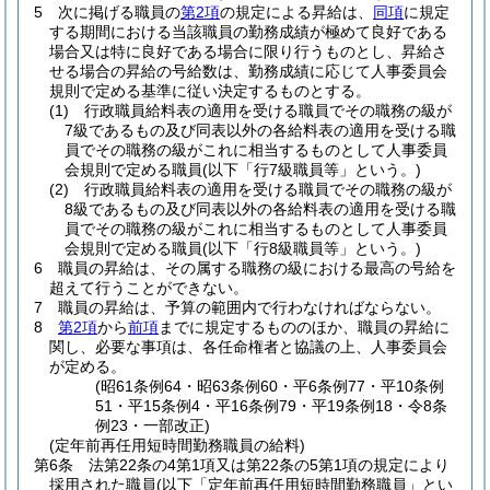
5
次に掲げる職員の
第2項
の規定による昇給は、
同項
に規定
する期間における当該職員の勤務成績が極めて良好である
場合又は特に良好である場合に限り行うものとし、昇給さ
せる場合の昇給の号給数は、勤務成績に応じて人事委員会
規則で定める基準に従い決定するものとする。
(1)
行政職員給料表の適用を受ける職員でその職務の級が
7級であるもの及び同表以外の各給料表の適用を受ける職
員でその職務の級がこれに相当するものとして人事委員
会規則で定める職員
(以下「行7級職員等」という。)
(2)
行政職員給料表の適用を受ける職員でその職務の級が
8級であるもの及び同表以外の各給料表の適用を受ける職
員でその職務の級がこれに相当するものとして人事委員
会規則で定める職員
(以下「行8級職員等」という。)
6
職員の昇給は、その属する職務の級における最高の号給を
超えて行うことができない。
7
職員の昇給は、予算の範囲内で行わなければならない。
8
第2項
から
前項
までに規定するもののほか、職員の昇給に
関し、必要な事項は、各任命権者と協議の上、人事委員会
が定める。
(昭61条例64・昭63条例60・平6条例77・平10条例
51・平15条例4・平16条例79・平19条例18・令8条
例23・一部改正)
(定年前再任用短時間勤務職員の給料)
第6条
法第22条の4第1項又は第22条の5第1項の規定により
採用された職員
(以下「定年前再任用短時間勤務職員」とい