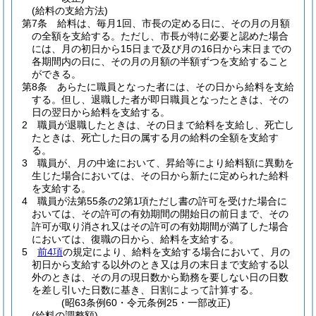
(給料の支給方法)
第7条
給料は、毎月1回、市長の定める日に、その月の月額
の全額を支給する。
ただし、市長が特に必要と認めた場合
には、月の初日から15日まで及び月の16日から末日までの
各期間内の日に、その月の月額の半額ずつを支給すること
ができる。
第8条
あらたに職員となった者には、その日から給料を支給
する。
但し、退職した者が即日職員となったときは、その
日の翌日から給料を支給する。
2
職員が退職したときは、その日まで給料を支給し、死亡し
たときは、死亡した日の属する月の給料の全額を支給す
る。
3
職員が、月の中途において、昇給等により給料額に異動を
生じた場合においては、その日から新たに定められた給料
を支給する。
4
職員が法第55条の2第1項ただし書の許可を受けた場合に
おいては、その許可の有効期間の開始日の前日まで、その
許可が取り消され又はその許可の有効期間が満了した場合
においては、復職の日から、給料を支給する。
5
前4項
の規定により、給料を支給する場合において、月の
初日から支給する以外のとき又は月の末日まで支給する以
外のときは、その月の現日数から勤務を要しない日の日数
を差し引いた日数に基き、日割によって計算する。
(昭63条例60・令元条例25・一部改正)
(給料の調整額)