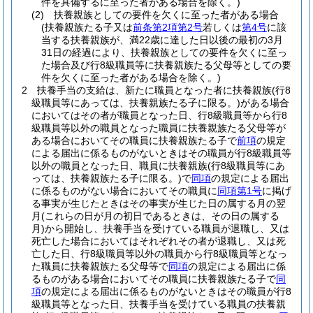
件を具備するに至った者がある場合を除く。)
(2)
扶養親族としての要件を欠くに至った者がある場合
(扶養親族たる子又は
前条第2項第2号
若しくは
第4号
に該
当する扶養親族が、満22歳に達した日以後の最初の3月
31日の経過により、扶養親族としての要件を欠くに至っ
た場合及び行8級職員等に扶養親族たる父母等としての要
件を欠くに至った者がある場合を除く。)
2
扶養手当の支給は、新たに職員となった者に扶養親族
(行8
級職員等にあっては、扶養親族たる子に限る。)
がある場合
においてはその者が職員となった日、行8級職員等から行8
級職員等以外の職員となった職員に扶養親族たる父母等が
ある場合においてその職員に扶養親族たる子で
前項
の規定
による届出に係るものがないときはその職員が行8級職員等
以外の職員となった日、職員に扶養親族
(行8級職員等にあ
っては、扶養親族たる子に限る。)
で
同項
の規定による届出
に係るものがない場合においてその職員に
同項第1号
に掲げ
る事実が生じたときはその事実が生じた日の属する月の翌
月
(これらの日が月の初日であるときは、その日の属する
月)
から開始し、扶養手当を受けている職員が退職し、又は
死亡した場合においてはそれぞれその者が退職し、又は死
亡した日、行8級職員等以外の職員から行8級職員等となっ
た職員に扶養親族たる父母等で
同項
の規定による届出に係
るものがある場合においてその職員に扶養親族たる子で
同
項
の規定による届出に係るものがないときはその職員が行8
級職員等となった日、扶養手当を受けている職員の扶養親