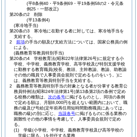
(平8条例40・平9条例69・平19条例58の2・令元条
例25・一部改正)
第20条の2
削除
(平13条例4)
(寒冷地手当)
第20条の3
寒冷地に在勤する者に対しては、寒冷地手当を
支給する。
2
前項
の手当の額及び支給方法については、国家公務員の例
による。
(義務教育等教員特別手当)
第20条の4
学校教育法
(昭和22年法律第26号)
に規定する小
学校、中学校、義務教育学校、高等学校及び特別支援学校
に勤務する教育職員
(校長、教頭、主幹教諭、教諭、助教諭
その他の職員で人事委員会規則で定めるものをいう。)
に
は、義務教育等教員特別手当を支給する。
2
義務教育等教員特別手当の対象となる者が分掌する教育公
務員特例法
(昭和24年法律第1号)
第13条第2項の条例で定め
る校務の種類は、
次の各号
に掲げるものとし、同項の条例
で定める額は、月額8,000円を超えない範囲内において、職
務の級及び号給
(定年前再任用短時間勤務職員にあっては、
職務の級)
の別に応じ、
当該各号
に掲げるものに係る業務の
困難性その他の事情を考慮して、人事委員会規則で定め
る。
(1)
学級
(小学校、中学校、義務教育学校及び高等学校の
学級に限る。)
を担任する業務