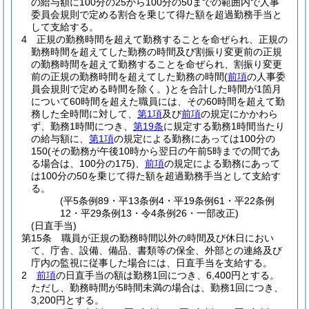
の給与額に100分の25から100分の50までの範囲内で人事
委員会規則で定める割合を乗じて得た額を超過勤務手当と
して支給する。
4
正規の勤務時間を超えて勤務することを命ぜられ、正規の
勤務時間を超えてした勤務の時間及び割振り変更前の正規
の勤務時間を超えて勤務することを命ぜられ、割振り変更
前の正規の勤務時間を超えてした勤務の時間
(
前項
の人事委
員会規則で定める時間を除く。)
とを合計した時間が1箇月
について60時間を超えた職員には、その60時間を超えて勤
務した全時間に対して、
第1項
及び
前項
の規定にかかわら
ず、勤務1時間につき、
第19条
に規定する勤務1時間当たり
の給与額に、
第1項
の規定による勤務にあっては100分の
150
(その勤務が午後10時から翌日の午前5時までの間であ
る場合は、100分の175)
、
前項
の規定による勤務にあって
は100分の50を乗じて得た額を超過勤務手当として支給す
る。
(平5条例89・平13条例4・平19条例61・平22条例
12・平29条例13・令4条例26・一部改正)
(日直手当)
第15条
職員が正規の勤務時間以外の時間及び休日におい
て、庁舎、設備、備品、書類等の保全、外部との連絡及び
庁内の監視に従事した場合には、日直手当を支給する。
2
前項
の日直手当の額は勤務1回につき、6,400円とする。
ただし、勤務時間が5時間未満の場合は、勤務1回につき、
3,200円とする。