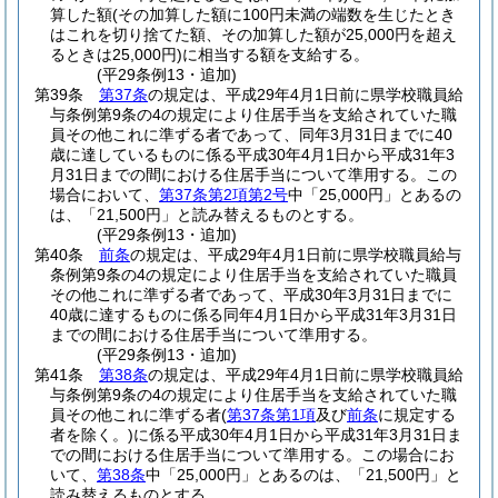
算した額
(その加算した額に100円未満の端数を生じたとき
はこれを切り捨てた額、その加算した額が25,000円を超え
るときは25,000円)
に相当する額を支給する。
(平29条例13・追加)
第39条
第37条
の規定は、平成29年4月1日前に県学校職員給
与条例第9条の4の規定により住居手当を支給されていた職
員その他これに準ずる者であって、同年3月31日までに40
歳に達しているものに係る平成30年4月1日から平成31年3
月31日までの間における住居手当について準用する。
この
場合において、
第37条第2項第2号
中「25,000円」とあるの
は、「21,500円」と読み替えるものとする。
(平29条例13・追加)
第40条
前条
の規定は、平成29年4月1日前に県学校職員給与
条例第9条の4の規定により住居手当を支給されていた職員
その他これに準ずる者であって、平成30年3月31日までに
40歳に達するものに係る同年4月1日から平成31年3月31日
までの間における住居手当について準用する。
(平29条例13・追加)
第41条
第38条
の規定は、平成29年4月1日前に県学校職員給
与条例第9条の4の規定により住居手当を支給されていた職
員その他これに準ずる者
(
第37条第1項
及び
前条
に規定する
者を除く。)
に係る平成30年4月1日から平成31年3月31日ま
での間における住居手当について準用する。
この場合にお
いて、
第38条
中「25,000円」とあるのは、「21,500円」と
読み替えるものとする。