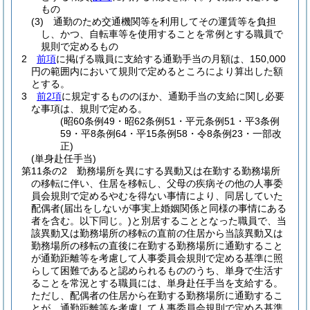
もの
(3)
通勤のため交通機関等を利用してその運賃等を負担
し、かつ、自転車等を使用することを常例とする職員で
規則で定めるもの
2
前項
に掲げる職員に支給する通勤手当の月額は、150,000
円の範囲内において規則で定めるところにより算出した額
とする。
3
前2項
に規定するもののほか、通勤手当の支給に関し必要
な事項は、規則で定める。
(昭60条例49・昭62条例51・平元条例51・平3条例
59・平8条例64・平15条例58・令8条例23・一部改
正)
(単身赴任手当)
第11条の2
勤務場所を異にする異動又は在勤する勤務場所
の移転に伴い、住居を移転し、父母の疾病その他の人事委
員会規則で定めるやむを得ない事情により、同居していた
配偶者
(届出をしないが事実上婚姻関係と同様の事情にある
者を含む。以下同じ。)
と別居することとなった職員で、当
該異動又は勤務場所の移転の直前の住居から当該異動又は
勤務場所の移転の直後に在勤する勤務場所に通勤すること
が通勤距離等を考慮して人事委員会規則で定める基準に照
らして困難であると認められるもののうち、単身で生活す
ることを常況とする職員には、単身赴任手当を支給する。
ただし、配偶者の住居から在勤する勤務場所に通勤するこ
とが、通勤距離等を考慮して人事委員会規則で定める基準