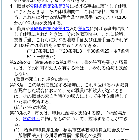
分の60以内を支給することができる。
4
職員が
分限条例第2条第3号
に掲げる事由に該当して休職
にされたときは、その休職期間中、これに給料、扶養手
当、これらに対する地域手当及び住居手当のそれぞれ100
分の100以内を支給する。
5
職員が
分限条例第2条第4号
及び
第5号
に掲げる事由に該当
して休職にされたときは、その休職期間中、これに給料、
扶養手当、これらに対する地域手当及び住居手当のそれぞ
れ100分の70以内を支給することができる。
(平17条例119・平29条例13・平30条例25・令7条例
51・一部改正)
第22条の2
法第55条の2第1項ただし書の許可を受けた職員
には、その許可が効力を有する間は、いかなる給与も支給
しない。
(職員が死亡した場合の給与)
第23条
この条例に規定する給与は、これを受けるべき職員
が死亡した場合において、その職員に相続人がないとき
は、その職員の死亡当時その収入によって生計を維持して
いた者に支給する。
(給与からの控除)
第23条の2
市長は、職員に給与を支給する際、その給与か
ら、
次の各号
に掲げるものについて、控除することができ
る。
(1)
横浜市職員厚生会、横浜市立学校教職員互助会及び一
般財団法人神奈川県教育福祉振興会の会費