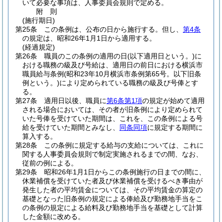
いて必要な事項は、人事委員会規則で定める。
附
則
(施行期日)
第25条
この条例は、公布の日から施行する。
但し、
第4条
の規定は、昭和26年1月1日から適用する。
(経過規定)
第26条
職員のこの条例の適用の日
(以下適用日という。)
に
おける職務の級及び号給は、適用日の前日における横浜市
職員給与条例
(昭和23年10月横浜市条例第65号。以下旧条
例という。)
により定められている職務の級及び号俸とす
る。
第27条
適用日以後、職員に
第6条第1項
の規定が始めて適用
される場合においては、その者が旧条例により定められて
いた号俸を受けていた期間は、これを、この条例による号
給を受けていた期間とみなし、
同条同項
に規定する期間に
算入する。
第28条
この条例に規定する給与の支給については、これに
関する人事委員会規則で制定実施されるまでの間、なお、
従前の例による。
第29条
昭和26年1月1日からこの条例施行の日までの間に、
休業補償を受けていた者及び休業補償を受けるべき事由が
発生した者の平均賃金については、その平均賃金の算定の
基礎となった旧条例の規定による俸給及び勤務地手当をこ
の条例の規定による給料及び勤務地手当を基礎として計算
した金額に改める。