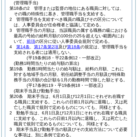
(管理職手当)
第18条の2
管理または監督の地位にある職員に対しては、
その職の特殊性に基き、管理職手当を支給する。
2
管理職手当を支給すべき職員の職及びその区分について
は、人事委員会が任命権者と協議して定める。
3
管理職手当の月額は、当該職員の属する職務の級における
最高の号給の給料月額の100分の25を超えない範囲内にお
いて、
前項
の区分に従い人事委員会規則で定める。
4
第14条
、
第17条第2項
及び
第18条
の規定は、管理職手当を
支給される者には適用しない。
(平19条例18・平22条例12・一部改正)
(勤務1時間当たりの給与額の算出)
第19条
勤務1時間当たりの給与額は、給料の月額、これに
対する地域手当の月額、初任給調整手当の月額及び特殊勤
務手当の月額の合計額を1月の勤務時間で除した額とする。
(平17条例119・平19条例18・一部改正)
(期末手当及び勤勉手当)
第20条
期末手当は、6月1日及び12月1日にそれぞれ在職す
る職員に支給する。
これらの日前1月以内に退職し、又は死
亡した職員で規則で定めるものについても、同様とする。
2
勤勉手当は、6月1日及び12月1日にそれぞれ在職する職員
に支給する。
これらの日前1月以内に退職し、又は死亡した
職員で規則で定めるものについても、同様とする。
3
期末手当及び勤勉手当の額及びその支給方法について必要
な事項は、別に条例で定める。