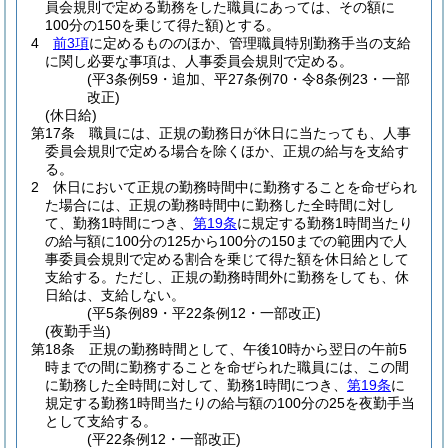
員会規則で定める勤務をした職員にあっては、その額に
100分の150を乗じて得た額)
とする。
4
前3項
に定めるもののほか、管理職員特別勤務手当の支給
に関し必要な事項は、人事委員会規則で定める。
(平3条例59・追加、平27条例70・令8条例23・一部
改正)
(休日給)
第17条
職員には、正規の勤務日が休日に当たっても、人事
委員会規則で定める場合を除くほか、正規の給与を支給す
る。
2
休日において正規の勤務時間中に勤務することを命ぜられ
た場合には、正規の勤務時間中に勤務した全時間に対し
て、勤務1時間につき、
第19条
に規定する勤務1時間当たり
の給与額に100分の125から100分の150までの範囲内で人
事委員会規則で定める割合を乗じて得た額を休日給として
支給する。
ただし、正規の勤務時間外に勤務をしても、休
日給は、支給しない。
(平5条例89・平22条例12・一部改正)
(夜勤手当)
第18条
正規の勤務時間として、午後10時から翌日の午前5
時までの間に勤務することを命ぜられた職員には、この間
に勤務した全時間に対して、勤務1時間につき、
第19条
に
規定する勤務1時間当たりの給与額の100分の25を夜勤手当
として支給する。
(平22条例12・一部改正)