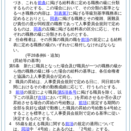
づき、これを
前条
に掲げる給料表に定める職務の級に分類
するものとする。
この場合において、その分類の基準とな
るべき職務の内容は、
別表第7
に掲げる等級別基準職務表に
定めるとおりとし、
同表
に掲げる職務とその複雑、困難及
び責任の度が同程度の職務であって人事委員会規則で定め
るものは、
同表
の左欄に掲げる給料表の区分に応じ、それ
ぞれの職務の級に分類されるものとする。
2
任命権者は、その所属の職員の職を
前項
の規定による給料
表に定める職務の級のいずれかに格付しなければならな
い。
(平28条例6・追加)
(昇給等の基準)
第5条
新たに職員となった場合及び職員が一つの職務の級か
ら他の職務の級に移った場合の給料の基準は、各任命権者
と協議の上人事委員会が定める。
2
職員の昇給は、人事委員会規則で定める日に、同日前1年
間におけるその者の勤務成績に応じて、行うものとする。
3
前項
の規定により職員
(
第5項各号
に掲げる職員を除く。以
下この項及び
次項
において同じ。)
を昇給させるか否か及び
昇給させる場合の昇給の号給数は、
前項
に規定する期間の
全部を良好な成績で勤務した職員の昇給の号給数を4号給と
することを標準として人事委員会規則で定める基準に従い
決定するものとする。
4
55歳を超える職員に関する
前項
の規定の適用について
は、
同項
中「4号給」とあるのは、「2号給」とする。