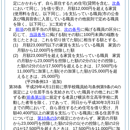
定にかかわらず、自ら居住するため住宅
(貸間を含む。
次条
において同じ。)
を借り受け、月額12,000円を超える家賃
(使用料を含む。以下同じ。)
を支払っている職員
(市の公舎
及び職員宿舎に入居している職員その他規則で定める職員
を除く。以下同じ。)
に支給する。
2
前項
の住居手当の月額は、
次の各号
に掲げる職員の区分に
応じて、
当該各号
に掲げる額
(その額に100円未満の端数を
生じたときは、これを切り捨てた額)
に相当する額とする。
(1)
月額23,000円以下の家賃を支払っている職員 家賃の
月額から12,000円を控除した額
(2)
月額23,000円を超える家賃を支払っている職員 家賃
の月額から23,000円を控除した額の2分の1
(その控除し
た額の2分の1が17,500円を超えるときは、17,500円)
を
11,000円に加算した額
(その加算した額が25,000円を超
えるときは、25,000円)
(平29条例13・追加)
第38条
平成29年4月1日前に県学校職員給与条例第9条の4の
規定により住居手当を支給されていた職員その他これに準
ずる者
(
前条第1項
に規定する者及び横浜市立高等学校に異
動した者等を除く。)
であって、同日から平成30年3月31日
までの間において、自ら居住するため住宅を借り受け、月
額40,400円以上の家賃を支払っている職員に係る住居手当
については、
第10条の3
の規定にかかわらず、家賃の月額
から23,000円を控除した額の2分の1
(その控除した額の2分
の1が17,500円を超えるときは、17,500円)
を11,000円に加