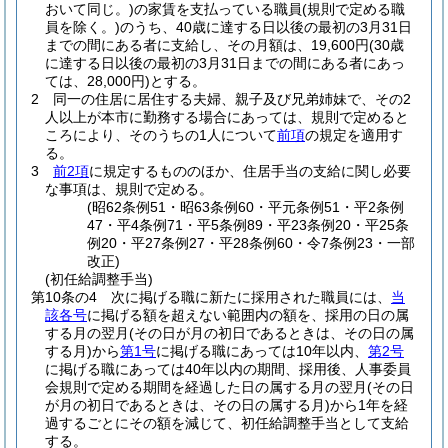
おいて同じ。)
の家賃を支払っている職員
(規則で定める職
員を除く。)
のうち、40歳に達する日以後の最初の3月31日
までの間にある者に支給し、その月額は、19,600円
(30歳
に達する日以後の最初の3月31日までの間にある者にあっ
ては、28,000円)
とする。
2
同一の住居に居住する夫婦、親子及び兄弟姉妹で、その2
人以上が本市に勤務する場合にあっては、規則で定めると
ころにより、そのうちの1人について
前項
の規定を適用す
る。
3
前2項
に規定するもののほか、住居手当の支給に関し必要
な事項は、規則で定める。
(昭62条例51・昭63条例60・平元条例51・平2条例
47・平4条例71・平5条例89・平23条例20・平25条
例20・平27条例27・平28条例60・令7条例23・一部
改正)
(初任給調整手当)
第10条の4
次に掲げる職に新たに採用された職員には、
当
該各号
に掲げる額を超えない範囲内の額を、採用の日の属
する月の翌月
(その日が月の初日であるときは、その日の属
する月)
から
第1号
に掲げる職にあっては10年以内、
第2号
に掲げる職にあっては40年以内の期間、採用後、人事委員
会規則で定める期間を経過した日の属する月の翌月
(その日
が月の初日であるときは、その日の属する月)
から1年を経
過するごとにその額を減じて、初任給調整手当として支給
する。