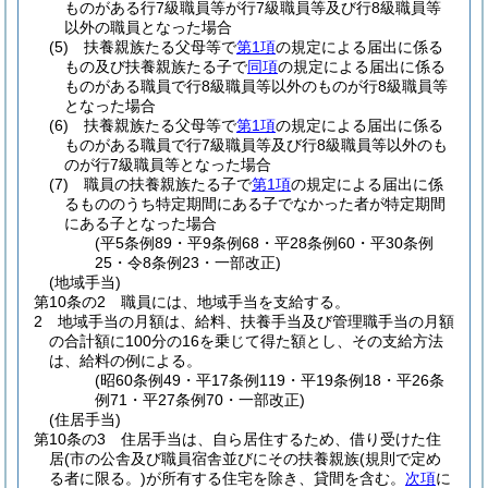
ものがある行7級職員等が行7級職員等及び行8級職員等
以外の職員となった場合
(5)
扶養親族たる父母等で
第1項
の規定による届出に係る
もの及び扶養親族たる子で
同項
の規定による届出に係る
ものがある職員で行8級職員等以外のものが行8級職員等
となった場合
(6)
扶養親族たる父母等で
第1項
の規定による届出に係る
ものがある職員で行7級職員等及び行8級職員等以外のも
のが行7級職員等となった場合
(7)
職員の扶養親族たる子で
第1項
の規定による届出に係
るもののうち特定期間にある子でなかった者が特定期間
にある子となった場合
(平5条例89・平9条例68・平28条例60・平30条例
25・令8条例23・一部改正)
(地域手当)
第10条の2
職員には、地域手当を支給する。
2
地域手当の月額は、給料、扶養手当及び管理職手当の月額
の合計額に100分の16を乗じて得た額とし、その支給方法
は、給料の例による。
(昭60条例49・平17条例119・平19条例18・平26条
例71・平27条例70・一部改正)
(住居手当)
第10条の3
住居手当は、自ら居住するため、借り受けた住
居
(市の公舎及び職員宿舎並びにその扶養親族
(規則で定め
る者に限る。)
が所有する住宅を除き、貸間を含む。
次項
に