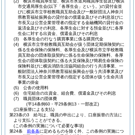
(2)
横浜市職員厚生会、横浜市水道局職員厚生会及び横浜
市交通局厚生会
(以下「各厚生会」という。)
の貸付金並
びに横浜市立学校教職員互助会及び一般財団法人神奈川
県教育福祉振興会の貸付金の償還金及びその利息並びに
市長又は公営企業管理者の指定する金融機関の貸付金の
返済金及びその利息、各厚生会に対する預金並びに各厚
生会に対する出資金、償還金及びその利息
(3)
各厚生会の行なう購買事業に係る購買代金
(4)
横浜市立学校教職員互助会が扱う団体定期保険契約に
係る生命保険の保険料、各厚生会及び横浜市立学校教職
員互助会の団体取扱契約に係る生命保険の保険料、各厚
生会の団体取扱契約に係る火災保険及び簡易生命保険の
保険料並びに横浜消防生活協同組合の行う共済事業、一
般財団法人神奈川県教育福祉振興会が扱う共済事業及び
市長又は公営企業管理者の指定する団体が扱う生命共済
事業の掛金
(5)
公舎の使用料
(6)
住宅組合の出資金、組合費、償還金及びその利息
(7)
職員団体の団体費
(平14条例60・平29条例13・一部改正)
(口座振替による支払)
第23条の3
給与は、職員の申出により、口座振替の方法に
より支払うことができる。
(この条例の実施について必要な事項)
第24条
前各条
に定めるものを除く外、この条例の実施につ