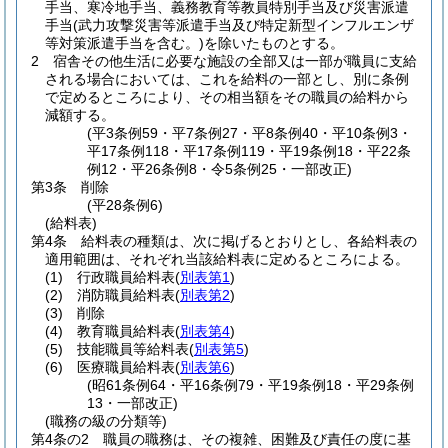
手当、寒冷地手当、義務教育等教員特別手当及び災害派遣
手当
(武力攻撃災害等派遣手当及び特定新型インフルエンザ
等対策派遣手当を含む。)
を除いたものとする。
2
宿舎その他生活に必要な施設の全部又は一部が職員に支給
される場合においては、これを給料の一部とし、別に条例
で定めるところにより、その相当額をその職員の給料から
減額する。
(平3条例59・平7条例27・平8条例40・平10条例3・
平17条例118・平17条例119・平19条例18・平22条
例12・平26条例8・令5条例25・一部改正)
第3条
削除
(平28条例6)
(給料表)
第4条
給料表の種類は、次に掲げるとおりとし、各給料表の
適用範囲は、それぞれ当該給料表に定めるところによる。
(1)
行政職員給料表
(
別表第1
)
(2)
消防職員給料表
(
別表第2
)
(3)
削除
(4)
教育職員給料表
(
別表第4
)
(5)
技能職員等給料表
(
別表第5
)
(6)
医療職員給料表
(
別表第6
)
(昭61条例64・平16条例79・平19条例18・平29条例
13・一部改正)
(職務の級の分類等)
第4条の2
職員の職務は、その複雑、困難及び責任の度に基