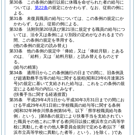
第30条
この条例の施行以前に休職を命ぜられた者の給与に
ついては、
第22条
の規定にかかわらず、なお、従前の例に
よる。
第31条
未復員職員の給与については、この条例の規定にか
かわらず、なお、従前の例による。
第32条
法附則第20項及び第21項に規定する職員の給与につ
いては、法令又は条例により別段の定めがなされるまでの
間、この条例の規定を準用する。
(他の条例の規定の読み替え)
第33条
他の条例の規定中「俸給」又は「俸給月額」とある
のは、「給料」又は「給料月額」と読み替えるものとす
る。
(給与の精算)
第34条
適用日からこの条例施行の日までの間に、旧条例及
び超過勤務手当等の給与に関する規程
(昭和23年6月達第25
号)
の規定に基いて支給された給与は、これをこの条例の規
定による給与の内払いとみなす。
(扶養手当に関する経過措置)
第35条
平成29年4月1日から平成30年3月31日までの間にお
ける平成29年4月1日前に学校職員の給与等に関する条例
(昭和32年神奈川県条例第56号。以下「県学校職員給与条
例」という。)
第8条の規定により扶養手当を支給されてい
た職員その他これに準ずる者
(同日以後に横浜市立の高等学
校に異動した者その他人事委員会規則で定める者
(以下「横
浜市立高等学校に異動した者等」という。)
を除く。)
であ