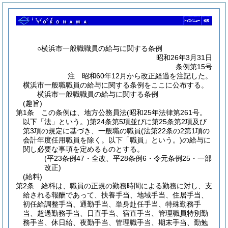
○横浜市一般職職員の給与に関する条例
昭和26年3月31日
条例第15号
注 昭和60年12月から改正経過を注記した。
横浜市一般職職員の給与に関する条例をここに公布する。
横浜市一般職職員の給与に関する条例
(趣旨)
第1条
この条例は、地方公務員法
(昭和25年法律第261号。
以下「法」という。)
第24条第5項並びに第25条第2項及び
第3項の規定に基づき、一般職の職員
(法第22条の2第1項の
会計年度任用職員を除く。以下「職員」という。)
の給与に
関し必要な事項を定めるものとする。
(平23条例47・全改、平28条例6・令元条例25・一部
改正)
(給料)
第2条
給料は、職員の正規の勤務時間による勤務に対し、支
給される報酬であって、扶養手当、地域手当、住居手当、
初任給調整手当、通勤手当、単身赴任手当、特殊勤務手
当、超過勤務手当、日直手当、宿直手当、管理職員特別勤
務手当、休日給、夜勤手当、管理職手当、期末手当、勤勉