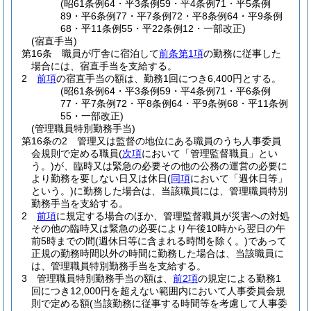
(昭61条例64・平3条例59・平4条例71・平5条例
89・平6条例77・平7条例72・平8条例64・平9条例
68・平11条例55・平22条例12・一部改正)
(宿直手当)
第16条
職員が庁舎に宿泊して
前条第1項
の勤務に従事した
場合には、宿直手当を支給する。
2
前項
の宿直手当の額は、勤務1回につき6,400円とする。
(昭61条例64・平3条例59・平4条例71・平6条例
77・平7条例72・平8条例64・平9条例68・平11条例
55・一部改正)
(管理職員特別勤務手当)
第16条の2
管理又は監督の地位にある職員のうち人事委員
会規則で定める職員
(
次項
において「管理監督職員」とい
う。)
が、臨時又は緊急の必要その他の公務の運営の必要に
より勤務を要しない日又は休日
(
同項
において「週休日等」
という。)
に勤務した場合は、当該職員には、管理職員特別
勤務手当を支給する。
2
前項
に規定する場合のほか、管理監督職員が災害への対処
その他の臨時又は緊急の必要により午後10時から翌日の午
前5時までの間
(週休日等に含まれる時間を除く。)
であって
正規の勤務時間以外の時間に勤務した場合は、当該職員に
は、管理職員特別勤務手当を支給する。
3
管理職員特別勤務手当の額は、
前2項
の規定による勤務1
回につき12,000円を超えない範囲内において人事委員会規
則で定める額
(当該勤務に従事する時間等を考慮して人事委