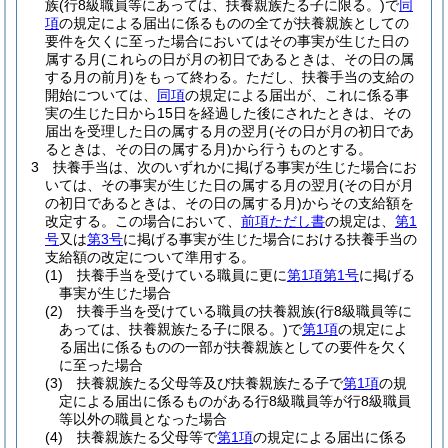
族
(行8級職員等にあっては、扶養親族たる子に限る。)
で
同
項
の規定による届出に係るものの全てが扶養親族としての
要件を欠くに至った場合においてはその事実が生じた日の
属する月
(これらの日が月の初日であるときは、その日の属
する月の前月)
をもって終わる。
ただし、扶養手当の支給の
開始については、
同項
の規定による届出が、これに係る事
実の生じた日から15日を経過した後にされたときは、その
届出を受理した日の属する月の翌月
(その日が月の初日であ
るときは、その日の属する月)
から行うものとする。
3
扶養手当は、次のいずれかに掲げる事実が生じた場合にお
いては、その事実が生じた日の属する月の翌月
(その日が月
の初日であるときは、その日の属する月)
からその支給額を
改定する。
この場合において、
前項ただし書
の規定は、
第1
号
又は
第3号
に掲げる事実が生じた場合における扶養手当の
支給額の改定について準用する。
(1)
扶養手当を受けている職員に更に
第1項第1号
に掲げる
事実が生じた場合
(2)
扶養手当を受けている職員の扶養親族
(行8級職員等に
あっては、扶養親族たる子に限る。)
で
第1項
の規定によ
る届出に係るものの一部が扶養親族としての要件を欠く
に至った場合
(3)
扶養親族たる父母等及び扶養親族たる子で
第1項
の規
定による届出に係るものがある行8級職員等が行8級職員
等以外の職員となった場合
(4)
扶養親族たる父母等で
第1項
の規定による届出に係る