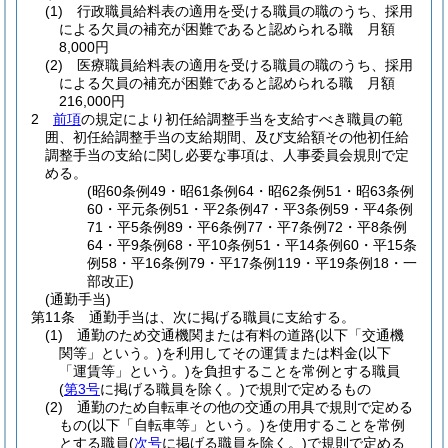
(1)
行政職員給料表の適用を受ける職員の職のうち、採用
による欠員の補充が困難であると認められる職 月額
8,000円
(2)
医療職員給料表の適用を受ける職員の職のうち、採用
による欠員の補充が困難であると認められる職 月額
216,000円
2
前項
の規定により初任給調整手当を支給すべき職員の範
囲、初任給調整手当の支給期間、及び支給額その他初任給
調整手当の支給に関し必要な事項は、人事委員会規則で定
める。
(昭60条例49・昭61条例64・昭62条例51・昭63条例
60・平元条例51・平2条例47・平3条例59・平4条例
71・平5条例89・平6条例77・平7条例72・平8条例
64・平9条例68・平10条例51・平14条例60・平15条
例58・平16条例79・平17条例119・平19条例18・一
部改正)
(通勤手当)
第11条
通勤手当は、次に掲げる職員に支給する。
(1)
通勤のため交通機関または有料の道路
(以下「交通機
関等」という。)
を利用してその運賃または料金
(以下
「運賃等」という。)
を負担することを常例とする職員
(
第3号
に掲げる職員を除く。)
で規則で定めるもの
(2)
通勤のため自転車その他の交通の用具で規則で定める
もの
(以下「自転車等」という。)
を使用することを常例
とする職員
(
次号
に掲げる職員を除く。)
で規則で定める