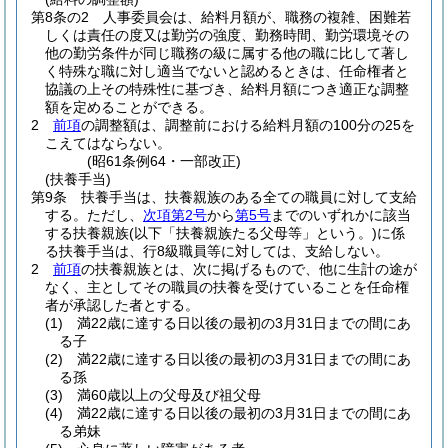
第8条の2
人事委員会は、給料月額が、職務の複雑、困難若
しくは責任の度又は勤労の強度、勤務時間、勤労環境その
他の勤労条件が同じ職務の級に属する他の職に比して著し
く特殊な職に対し適当でないと認めるときは、任命権者と
協議の上その特殊性に基づき、給料月額につき適正な調整
額を定めることができる。
2
前項
の調整額は、調整前における給料月額の100分の25を
こえてはならない。
(昭61条例64・一部改正)
(扶養手当)
第9条
扶養手当は、扶養親族のある全ての職員に対して支給
する。
ただし、
次項第2号
から
第5号
までのいずれかに該当
する扶養親族
(以下「扶養親族たる父母等」という。)
に係
る扶養手当は、行8級職員等に対しては、支給しない。
2
前項
の扶養親族とは、次に掲げるもので、他に生計の途が
なく、主としてその職員の扶養を受けていることを任命権
者が承認した者とする。
(1)
満22歳に達する日以後の最初の3月31日までの間にあ
る子
(2)
満22歳に達する日以後の最初の3月31日までの間にあ
る孫
(3)
満60歳以上の父母及び祖父母
(4)
満22歳に達する日以後の最初の3月31日までの間にあ
る弟妹