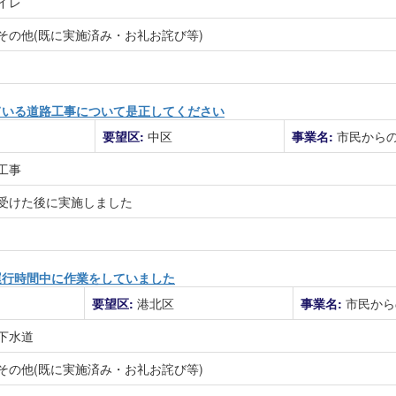
イレ
その他(既に実施済み・お礼お詫び等)
ている道路工事について是正してください
要望区:
中区
事業名:
市民から
工事
受けた後に実施しました
運行時間中に作業をしていました
要望区:
港北区
事業名:
市民から
下水道
その他(既に実施済み・お礼お詫び等)