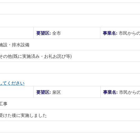
要望区:
全市
事業名:
市民から
施設・排水設備
その他(既に実施済み・お礼お詫び等)
してください
要望区:
泉区
事業名:
市民から
工事
受けた後に実施しました