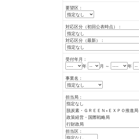
要望区：
対応区分（初回公表時点）：
対応区分（最新）：
受付年月：
年
月 ～
年
事業名：
担当局：
担当区：