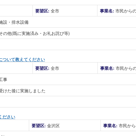
要望区:
全市
事業名:
市民から
施設・排水設備
その他(既に実施済み・お礼お詫び等)
について教えてください
要望区:
全市
事業名:
市民から
工事
受けた後に実施しました
ください
要望区:
金沢区
事業名:
市民から