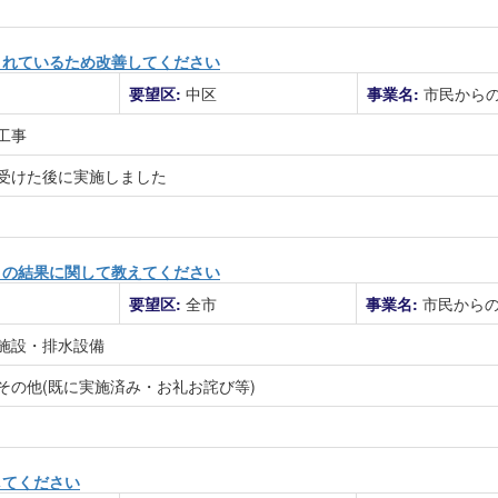
されているため改善してください
要望区:
中区
事業名:
市民から
工事
受けた後に実施しました
」の結果に関して教えてください
要望区:
全市
事業名:
市民から
施設・排水設備
その他(既に実施済み・お礼お詫び等)
してください