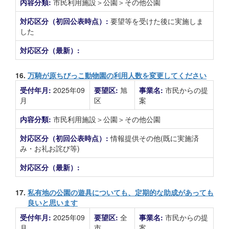
内容分類:
市民利用施設＞公園＞その他公園
対応区分（初回公表時点）:
要望等を受けた後に実施しま
した
対応区分（最新）:
16.
万騎が原ちびっこ動物園の利用人数を変更してください
受付年月:
2025年09
要望区:
旭
事業名:
市民からの提
月
区
案
内容分類:
市民利用施設＞公園＞その他公園
対応区分（初回公表時点）:
情報提供その他(既に実施済
み・お礼お詫び等)
対応区分（最新）:
17.
私有地の公園の遊具についても、定期的な助成があっても
良いと思います
受付年月:
2025年09
要望区:
全
事業名:
市民からの提
月
市
案