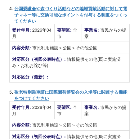
4.
公園愛護会や森づくり活動などの地域貢献活動に対して電
子マネー等に交換可能なポイントを付与する制度をつくっ
てください
受付年月:
2026年04
要望区:
全
事業名:
市民からの提
月
市
案
内容分類:
市民利用施設＞公園＞その他公園
対応区分（初回公表時点）:
情報提供その他(既に実施済
み・お礼お詫び等)
対応区分（最新）:
5.
敬老特別乗車証に国際園芸博覧会の入場等に関連する機能
をつけてください
受付年月:
2026年04
要望区:
全
事業名:
市民からの提
月
市
案
内容分類:
市民利用施設＞公園＞その他公園
対応区分（初回公表時点）:
情報提供その他(既に実施済