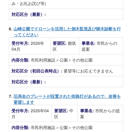
み・お礼お詫び等)
対応区分（最新）:
6.
山崎公園でドローンを活用した倒木監視及び樹木診断を行
ってください
受付年月:
2026年
要望区:
都筑
事業名:
市民からの
04月
区
提案
内容分類:
市民利用施設＞公園＞その他公園
対応区分（初回公表時点）:
要望等にお応えできません
対応区分（最新）:
7.
旧局名のプレートが設置された街路灯があるので、改善を
要望します
受付年月:
2026年04
要望区:
中
事業名:
市民からの提
月
区
案
内容分類:
市民利用施設＞公園＞その他公園