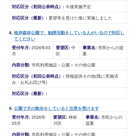
対応区分（初回公表時点）:
今後実施予定
対応区分（最新）:
要望等を受けた後に実施しました
8.
根岸森林公園で、勧誘活動をしている人がいるので対応し
てください
受付年月:
2026年03
要望区:
中
事業名:
市民からの提
月
区
案
内容分類:
市民利用施設＞公園＞その他公園
対応区分（初回公表時点）:
情報提供その他(既に実施済
み・お礼お詫び等)
対応区分（最新）:
9.
公園で犬の散歩をしていると注意を受けます
受付年月:
2026年
要望区:
神奈
事業名:
市民からの
03月
川区
提案
内容分類:
市民利用施設＞公園＞その他公園