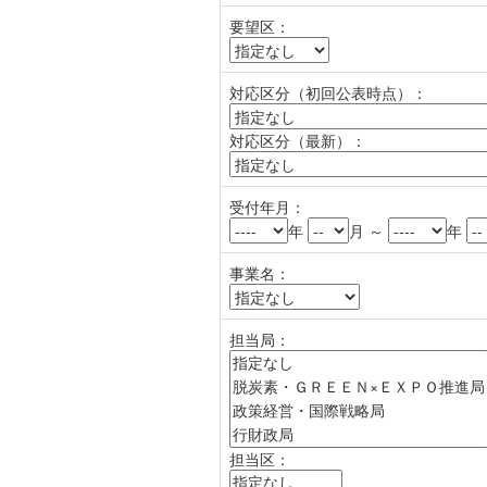
要望区：
対応区分（初回公表時点）：
対応区分（最新）：
受付年月：
年
月 ～
年
事業名：
担当局：
担当区：