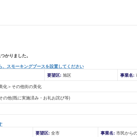
つかりました。
ら、スモーキングブースを設置してください
要望区:
旭区
事業名:
美化＞その他街の美化
その他(既に実施済み・お礼お詫び等)
す
要望区:
全市
事業名:
市民から