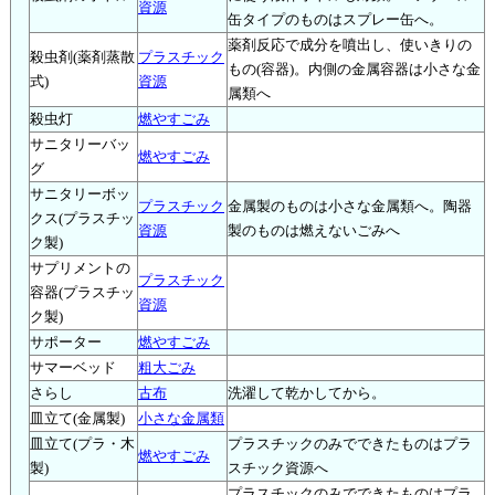
資源
缶タイプのものはスプレー缶へ。
薬剤反応で成分を噴出し、使いきりの
殺虫剤(薬剤蒸散
プラスチック
もの(容器)。内側の金属容器は小さな金
式)
資源
属類へ
殺虫灯
燃やすごみ
サニタリーバッ
燃やすごみ
グ
サニタリーボッ
プラスチック
金属製のものは小さな金属類へ。陶器
クス(プラスチッ
資源
製のものは燃えないごみへ
ク製)
サプリメントの
プラスチック
容器(プラスチッ
資源
ク製)
サポーター
燃やすごみ
サマーベッド
粗大ごみ
さらし
古布
洗濯して乾かしてから。
皿立て(金属製)
小さな金属類
皿立て(プラ・木
プラスチックのみでできたものはプラ
燃やすごみ
製)
スチック資源へ
プラスチックのみでできたものはプラ