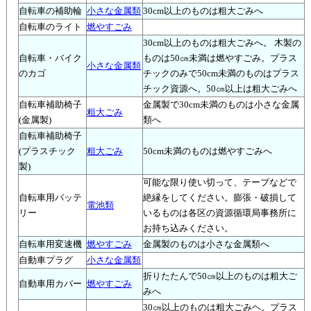
自転車の補助輪
小さな金属類
30cm以上のものは粗大ごみへ
自転車のライト
燃やすごみ
30cm以上のものは粗大ごみへ。 木製の
自転車・バイク
ものは50㎝未満は燃やすごみ。プラス
小さな金属類
のカゴ
チックのみで50cm未満のものはプラス
チック資源へ。50㎝以上は粗大ごみへ
自転車補助椅子
金属製で30cm未満のものは小さな金属
粗大ごみ
(金属製)
類へ
自転車補助椅子
(プラスチック
粗大ごみ
50cm未満のものは燃やすごみへ
製)
可能な限り使い切って、テープなどで
自転車用バッテ
絶縁をしてください。膨張・破損して
電池類
リー
いるものは各区の資源循環局事務所に
お持ち込みください。
自転車用変速機
燃やすごみ
金属製のものは小さな金属類へ
自動車プラグ
小さな金属類
折りたたんで50㎝以上のものは粗大ご
自動車用カバー
燃やすごみ
みへ
30㎝以上のものは粗大ごみヘ。プラス