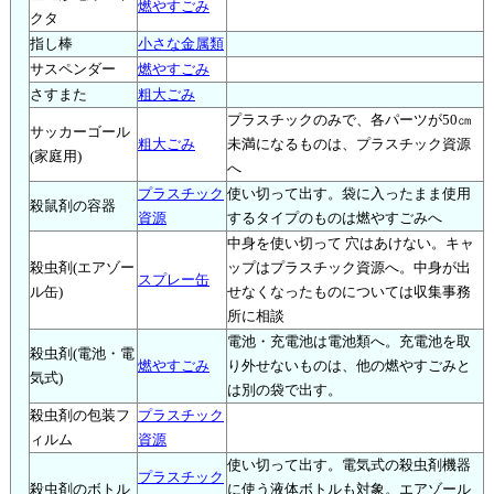
燃やすごみ
クタ
指し棒
小さな金属類
サスペンダー
燃やすごみ
さすまた
粗大ごみ
プラスチックのみで、各パーツが50㎝
サッカーゴール
粗大ごみ
未満になるものは、プラスチック資源
(家庭用)
へ
プラスチック
使い切って出す。袋に入ったまま使用
殺鼠剤の容器
資源
するタイプのものは燃やすごみへ
中身を使い切って 穴はあけない。キャ
殺虫剤(エアゾー
ップはプラスチック資源へ。中身が出
スプレー缶
ル缶)
せなくなったものについては収集事務
所に相談
電池・充電池は電池類へ。充電池を取
殺虫剤(電池・電
燃やすごみ
り外せないものは、他の燃やすごみと
気式)
は別の袋で出す。
殺虫剤の包装フ
プラスチック
ィルム
資源
使い切って出す。電気式の殺虫剤機器
プラスチック
殺虫剤のボトル
に使う液体ボトルも対象。エアゾール