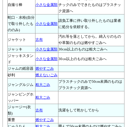
自撮り棒
小さな金属類
チックのみでできたものはプラスチッ
ク資源へ
蛇口・水栓(自分
請負工事に伴い取り外したものは業者
で取り外したも
小さな金属類
に処分を依頼する。
ののみ)
汚れ等を落としてから。綿入りのもの
ジャケット
古布
や革製のものは燃やすごみへ
ジャッキ
小さな金属類
30cm以上のものは粗大ごみへ
ジャッキスタン
小さな金属類
30㎝以上のものは粗大ごみへ
ド
ジャムの紙容器
燃やすごみ
砂利
燃えないごみ
プラスチックのみで50cm未満のものは
ジャングルジム
粗大ごみ
プラスチック資源へ
ジャンピングホ
粗大ごみ
ッパー
ジャージー(衣
古布
洗濯をして乾かしてから
類)
重曹
燃やすごみ
じゅうたん
粗大ごみ
畳んで50cm未満のものは燃やすごみへ