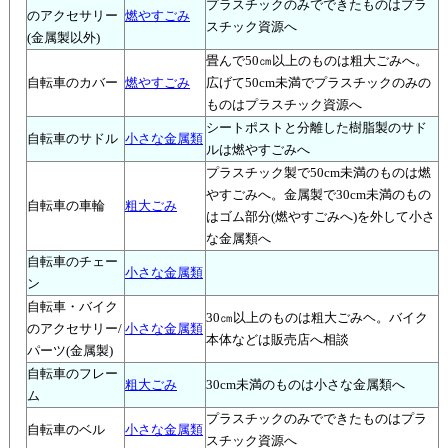
プラスチックのみでできたものはプラ
のアクセサリー
燃やすごみ
スチック資源へ
(金属製以外)
畳んで50㎝以上のものは粗大ごみへ。
自転車のカバー
燃やすごみ
広げて50cm未満でプラスチックのみの
ものはプラスチック資源へ
シートポストと分離した樹脂製のサド
自転車のサドル
小さな金属類
ルは燃やすごみへ
プラスチック製で50cm未満のものは燃
やすごみへ。金属製で30cm未満のもの
自転車の車輪
粗大ごみ
はゴム部分(燃やすごみへ)を外して小さ
な金属類へ
自転車のチェー
小さな金属類
ン
自転車・バイク
30㎝以上のものは粗大ごみヘ。バイク
のアクセサリー/
小さな金属類
本体などは販売店へ相談
パーツ(金属製)
自転車のフレー
粗大ごみ
30cm未満のものは小さな金属類へ
ム
プラスチックのみでできたものはプラ
自転車のベル
小さな金属類
スチック資源へ