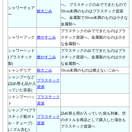
へ。 プラスチックのみでできたもので
シャワーチェア
粗大ごみ
50cm未満のものはプラスチック資源
ー
へ。 金属製で30cm未満のものは小さな
金属類へ
プラスチックのみでできたものはプラ
シャワーフック
燃やすごみ
スチック資源へ。金属製のものは小さ
な金属類へ
シャワーヘッド
プラスチックのみでできたものはプラ
(プラスチック
燃やすごみ
スチック資源へ。金属製のものは小さ
製)
な金属類へ
シャンデリア
粗大ごみ
50cm未満のものは燃えないごみへ
シャンプーなど
プラスチック
(詰め替え品が入
資源
っていた容器)
シャンプーハッ
プラスチック
ト
資源
シャンプー(プラ
詰め替え用が入っていた袋も対象。空
スチック製ボト
プラスチック
のボトルを商品として購入した場合も
ル・チューブ)
資源
プラスチック資源へ
(ノズル含む)