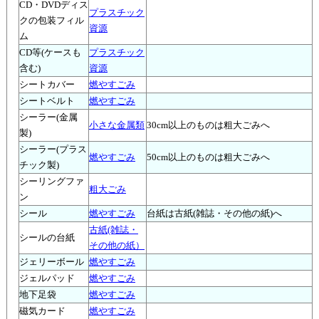
CD・DVDディス
プラスチック
クの包装フィル
資源
ム
CD等(ケースも
プラスチック
含む)
資源
シートカバー
燃やすごみ
シートベルト
燃やすごみ
シーラー(金属
小さな金属類
30cm以上のものは粗大ごみへ
製)
シーラー(プラス
燃やすごみ
50cm以上のものは粗大ごみへ
チック製)
シーリングファ
粗大ごみ
ン
シール
燃やすごみ
台紙は古紙(雑誌・その他の紙)へ
古紙(雑誌・
シールの台紙
その他の紙）
ジェリーボール
燃やすごみ
ジェルパッド
燃やすごみ
地下足袋
燃やすごみ
磁気カード
燃やすごみ