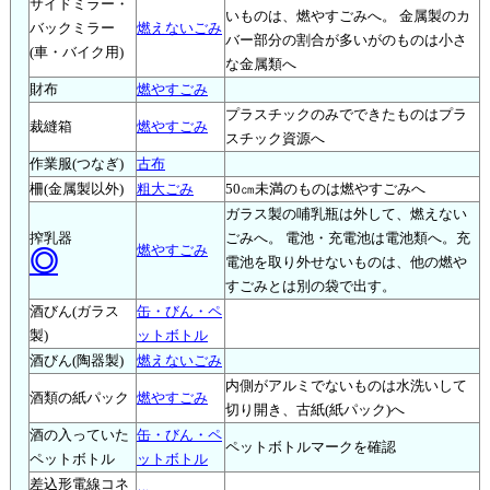
サイドミラー・
いものは、燃やすごみへ。 金属製のカ
バックミラー
燃えないごみ
バー部分の割合が多いがのものは小さ
(車・バイク用)
な金属類へ
財布
燃やすごみ
プラスチックのみでできたものはプラ
裁縫箱
燃やすごみ
スチック資源へ
作業服(つなぎ)
古布
柵(金属製以外)
粗大ごみ
50㎝未満のものは燃やすごみへ
ガラス製の哺乳瓶は外して、燃えない
搾乳器
ごみへ。 電池・充電池は電池類へ。充
燃やすごみ
◎
電池を取り外せないものは、他の燃や
すごみとは別の袋で出す。
酒びん(ガラス
缶・びん・ペ
製)
ットボトル
酒びん(陶器製)
燃えないごみ
内側がアルミでないものは水洗いして
酒類の紙パック
燃やすごみ
切り開き、古紙(紙パック)へ
酒の入っていた
缶・びん・ペ
ペットボトルマークを確認
ペットボトル
ットボトル
差込形電線コネ