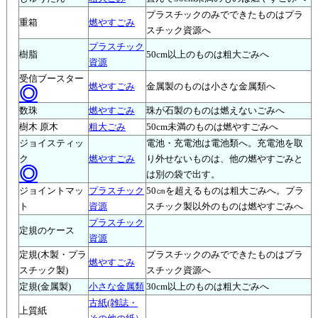
プラスチックのみでできたものはプラ
重箱
燃やすごみ
スチック資源へ
プラスチック
樹脂
50cm以上のものは粗大ごみへ
資源
受信ブースター
燃やすごみ
金属製のものは小さな金属類へ
◎
数珠
燃やすごみ
珠が石製のものは燃えないごみへ
樹木 原木
粗大ごみ
50cm未満のものは燃やすごみへ
ジョイスティッ
電池・充電池は電池類へ。充電池を取
ク
燃やすごみ
り外せないものは、他の燃やすごみと
◎
は別の袋で出す。
ジョイントマッ
プラスチック
50㎝を超えるものは粗大ごみへ。プラ
ト
資源
スチック製以外のものは燃やすごみへ
プラスチック
定規のケース
資源
定規(木製・プラ
プラスチックのみでできたものはプラ
燃やすごみ
スチック製)
スチック資源へ
定規(金属製)
小さな金属類
30cm以上のものは粗大ごみへ
古紙(雑誌・
上質紙