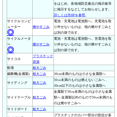
をはじめ、各地域防災拠点の掲示板等
に掲示するなどしてお知らせします。
詳しくは市HPを参照
。
サイクルコンピ
電池・充電池は電池類へ。充電池を取
ューター
燃やすごみ
り外せないものは、他の燃やすごみと
◎
は別の袋で出す。
サイクルメータ
電池・充電池は電池類へ。充電池を取
ー
燃やすごみ
り外せないものは、他の燃やすごみと
◎
は別の袋で出す。
プラスチック
サイコロ
資源
祭壇
粗大ごみ
裁断機(金属製)
粗大ごみ
30cm未満のものは小さな金属類へ
50㎝未満のものは燃えないごみへ 、
サイディング
粗大ごみ
30cm以下のものは小さな金属類へ
金属製で30㎝未満のものは小さな金属
サイドテーブル
粗大ごみ
類へ 金属製以外のもので50㎝未満のも
のは燃やすごみへ
サイドボード
粗大ごみ
プラスチックのカバー部分の割合が多