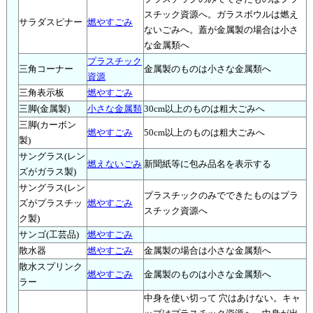
スチック資源へ。ガラスボウルは燃え
サラダスピナー
燃やすごみ
ないごみへ。蓋が金属製の場合は小さ
な金属類へ
プラスチック
三角コーナー
金属製のものは小さな金属類へ
資源
三角表示板
燃やすごみ
三脚(金属製)
小さな金属類
30cm以上のものは粗大ごみへ
三脚(カーボン
燃やすごみ
50cm以上のものは粗大ごみへ
製)
サングラス(レン
燃えないごみ
新聞紙等に包み品名を表示する
ズがガラス製)
サングラス(レン
プラスチックのみでできたものはプラ
ズがプラスチッ
燃やすごみ
スチック資源へ
ク製)
サンゴ(工芸品)
燃やすごみ
散水器
燃やすごみ
金属製の場合は小さな金属類へ
散水スプリンク
燃やすごみ
金属製のものは小さな金属類へ
ラー
中身を使い切って 穴はあけない。キャ