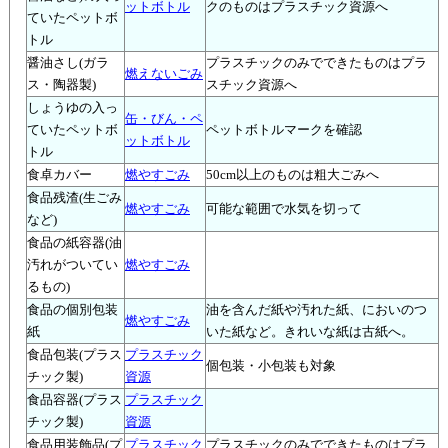
ットボトル
クのものはプラスチック資源へ
ていたペットボ
トル
醤油さし(ガラ
プラスチックのみでできたものはプラ
燃えないごみ
ス・陶器製)
スチック資源へ
しょうゆの入っ
缶・びん・ペ
ていたペットボ
ペットボトルマークを確認
ットボトル
トル
食卓カバー
燃やすごみ
50cm以上のものは粗大ごみへ
食品残渣(生ごみ
燃やすごみ
可能な範囲で水気を切って
など)
食品の紙容器(油
汚れがついてい
燃やすごみ
るもの)
食品の個別包装
油を含んだ紙や汚れた紙、においのつ
燃やすごみ
紙
いた紙など。きれいな紙は古紙へ。
食品包装(プラス
プラスチック
個包装・小包装も対象
チック製)
資源
食品容器(プラス
プラスチック
チック製)
資源
食品用装飾品(プ
プラスチック
プラスチックのみでできたものはプラ