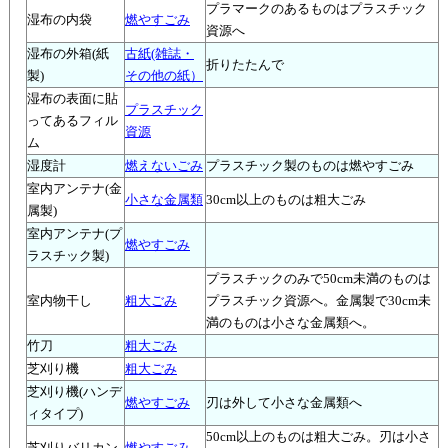
プラマークのあるものはプラスチック
湿布の内袋
燃やすごみ
資源へ
湿布の外箱(紙
古紙(雑誌・
折りたたんで
製)
その他の紙）
湿布の表面に貼
プラスチック
ってあるフィル
資源
ム
湿度計
燃えないごみ
プラスチック製のものは燃やすごみ
室内アンテナ(金
小さな金属類
30cm以上のものは粗大ごみ
属製)
室内アンテナ(プ
燃やすごみ
ラスチック製)
プラスチックのみで50cm未満のものは
室内物干し
粗大ごみ
プラスチック資源へ。金属製で30cm未
満のものは小さな金属類へ。
竹刀
粗大ごみ
芝刈り機
粗大ごみ
芝刈り機(ハンデ
燃やすごみ
刃は外して小さな金属類へ
ィタイプ)
50cm以上のものは粗大ごみ。刃は小さ