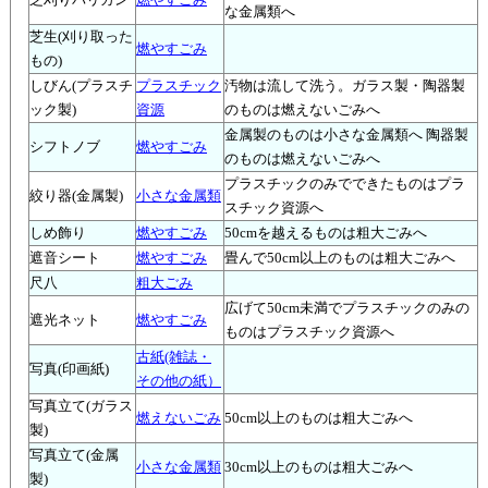
芝刈りバリカン
燃やすごみ
な金属類へ
芝生(刈り取った
燃やすごみ
もの)
しびん(プラスチ
プラスチック
汚物は流して洗う。ガラス製・陶器製
ック製)
資源
のものは燃えないごみへ
金属製のものは小さな金属類へ 陶器製
シフトノブ
燃やすごみ
のものは燃えないごみへ
プラスチックのみでできたものはプラ
絞り器(金属製)
小さな金属類
スチック資源へ
しめ飾り
燃やすごみ
50cmを越えるものは粗大ごみへ
遮音シート
燃やすごみ
畳んで50cm以上のものは粗大ごみへ
尺八
粗大ごみ
広げて50cm未満でプラスチックのみの
遮光ネット
燃やすごみ
ものはプラスチック資源へ
古紙(雑誌・
写真(印画紙)
その他の紙）
写真立て(ガラス
燃えないごみ
50cm以上のものは粗大ごみへ
製)
写真立て(金属
小さな金属類
30cm以上のものは粗大ごみへ
製)