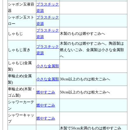
シャボン玉液容
プラスチック
器
資源
シャボン玉スト
プラスチック
ロー
資源
プラスチック
しゃもじ
木製のものは燃やすごみへ
資源
木製のものは燃やすごみへ。陶器製は
プラスチック
しゃもじ置き
燃えないごみ、金属製は小さな金属類
資源
へ
しゃもじ(金属
小さな金属類
製)
車輪止め(金属
小さな金属類
30cm以上のものは粗大ごみへ
製)
車輪止め(木製・
燃やすごみ
50cm以上のものは粗大ごみへ
ゴム製)
シャワーカーテ
燃やすごみ
ン
シャワーキャッ
燃やすごみ
プ
木製で50cm未満のものは燃やすごみ