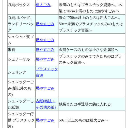
収納ボックス
粗大ごみ
未満のものはプラスチック資源へ。木
製で50cm未満のものは燃やすごみへ
収納用バッグ、
畳んで50㎝以上のものは粗大ごみへ。
ランドリーバッ
燃やすごみ
50cm未満でプラスチックのみのものは
グ
プラスチック資源へ
シュシュ・髪ゴ
燃やすごみ
ム
朱肉
燃やすごみ
金属ケースのものは小さな金属類へ
プラスチックのみでできたものはプラ
シュノーケル
燃やすごみ
スチック資源へ
プラスチック
シュリンク
資源
シュレッダーご
み(紙以外のも
燃やすごみ
の)
シュレッダーし
古紙(雑誌・
紙袋または半透明の袋に入れる
た紙類
その他の紙）
シュレッダー(手
動:プラスチック
燃やすごみ
50cm以上のものは粗大ごみへ
製)