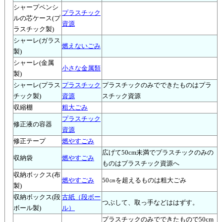
シャープペンシ
プラスチック
ルの芯ケース(プ
資源
ラスチック製)
シャーレ(ガラス
燃えないごみ
製)
シャーレ(金属
小さな金属類
製)
シャーレ(プラス
プラスチック
プラスチックのみでできたものはプラ
チック製)
資源
スチック資源
収縮棚
粗大ごみ
プラスチック
修正液の容器
資源
修正テープ
燃やすごみ
広げて50cm未満でプラスチックのみの
収納袋
燃やすごみ
ものはプラスチック資源へ
収納ボックス(布
燃やすごみ
50㎝を超えるものは粗大ごみ
製)
収納ボックス(段
古紙（段ボー
つぶして、取っ手などははずす。
ボール製)
ル）
プラスチックのみでできたもので50cm