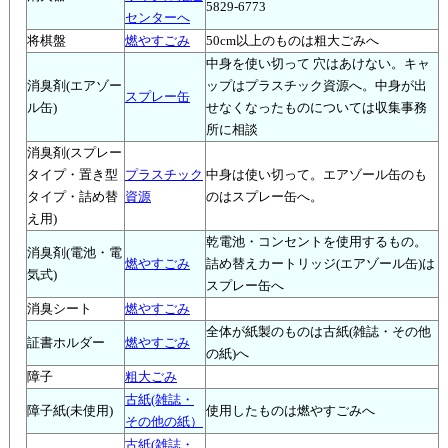
5829-6773
センターへ
将棋盤
燃やすごみ
50cm以上のものは粗大ごみへ
中身を使い切って 穴はあけない。キャ
消臭剤(エアゾー
ップはプラスチック資源へ。中身が出
スプレー缶
ル缶)
せなくなったものについては収集事務
所に相談
消臭剤(スプレー
タイプ・置き型
プラスチック
中身は使い切って。エアゾール缶のも
タイプ・詰め替
資源
のはスプレー缶へ。
え用)
乾電池・コンセントを使用するもの。
消臭剤(電池・電
燃やすごみ
詰め替えカートリッジ(エアゾール缶)は
気式)
スプレー缶へ
消臭シート
燃やすごみ
全体が紙製のものは古紙(雑誌・その他
証書ホルダー
燃やすごみ
の紙)へ
障子
粗大ごみ
古紙(雑誌・
障子紙(未使用)
使用したものは燃やすごみへ
その他の紙）
古紙(雑誌・