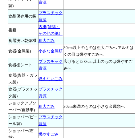
資源
製)
プラスチック
食品保存用の袋
資源
古紙(雑誌・
書籍
その他の紙）
食器洗い乾燥機
粗大ごみ
30cm以上のものは粗大ごみへ アルミは
食器(金属製)
小さな金属類
くの皿は燃やすごみへ
プラスチック
広げると５０cm以上のものは燃やすご
食器棚シート
資源
みへ
食器(陶器・ガラ
燃えないごみ
ス製)
食器(プラスチッ
プラスチック
ク製)
資源
ショックアブソ
粗大ごみ
30cm未満のものは小さな金属類へ
ーバー(自動車)
ショッパー(ビニ
プラスチック
ール製)
資源
ショッパー(布
燃やすごみ
製)