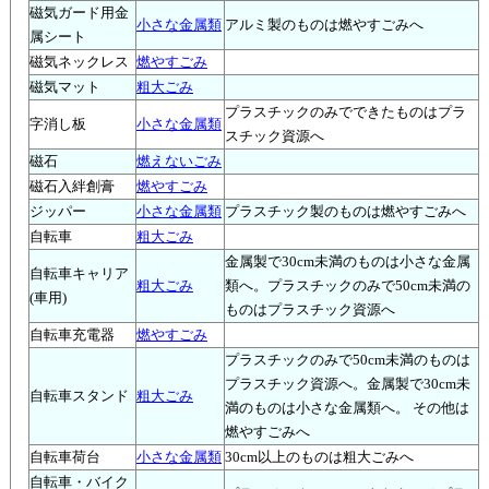
磁気ガード用金
小さな金属類
アルミ製のものは燃やすごみへ
属シート
磁気ネックレス
燃やすごみ
磁気マット
粗大ごみ
プラスチックのみでできたものはプラ
字消し板
小さな金属類
スチック資源へ
磁石
燃えないごみ
磁石入絆創膏
燃やすごみ
ジッパー
小さな金属類
プラスチック製のものは燃やすごみへ
自転車
粗大ごみ
金属製で30cm未満のものは小さな金属
自転車キャリア
粗大ごみ
類へ。プラスチックのみで50cm未満の
(車用)
ものはプラスチック資源へ
自転車充電器
燃やすごみ
プラスチックのみで50cm未満のものは
プラスチック資源へ。金属製で30cm未
自転車スタンド
粗大ごみ
満のものは小さな金属類へ。 その他は
燃やすごみへ
自転車荷台
小さな金属類
30cm以上のものは粗大ごみへ
自転車・バイク