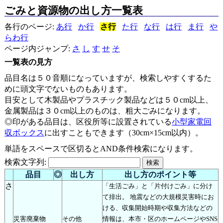
ごみと資源物の出し方一覧表
各行のページ:
あ行
か行
さ行
た行
な行
は行
ま行
や
らわ行
ページ内ジャンプ:
さ
し
す
せ
そ
一覧表の見方
品目名は５０音順になっていますが、検索しやすくするた
めに頭文字でないものもあります。
目安として木製品やプラスチック製品などは５０cm以上、
金属製品は３０cm以上のものは、粗大ごみになります。
◎印がある品目は、区役所等に設置されている
小型家電回
収ボックス
に出すこともできます（30cm×15cm以内）。
単語をスペースで区切るとAND条件検索になります。
検索文字列:
品目
◎
出し方
出し方のポイント等
さ
「生活ごみ」と「片付けごみ」に分け
て排出。 地震などの大規模災害時にお
ける、収集開始時期や収集方法などの
災害廃棄物
その他
情報は、本市・区のホームページやSNS