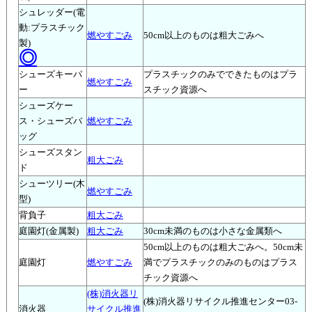
シュレッダー(電
動:プラスチック
燃やすごみ
50cm以上のものは粗大ごみへ
製)
◎
シューズキーパ
プラスチックのみでできたものはプラ
燃やすごみ
ー
スチック資源へ
シューズケー
ス・シューズバ
燃やすごみ
ッグ
シューズスタン
粗大ごみ
ド
シューツリー(木
燃やすごみ
型)
背負子
粗大ごみ
庭園灯(金属製)
粗大ごみ
30cm未満のものは小さな金属類へ
50cm以上のものは粗大ごみへ。50cm未
庭園灯
燃やすごみ
満でプラスチックのみのものはプラス
チック資源へ
(株)消火器リ
(株)消火器リサイクル推進センター03-
消火器
サイクル推進