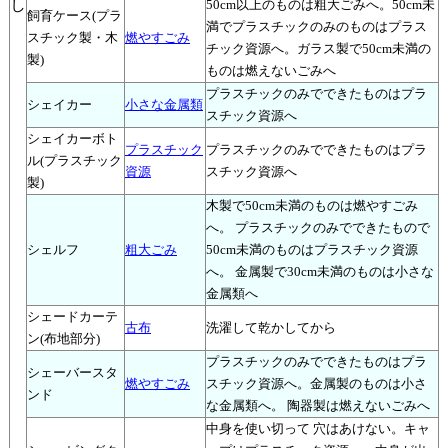
し
50cm以上のものは粗大ごみへ。50cm未
飼育ケース(プラ
満でプラスチックのみのものはプラス
スチック製・木
燃やすごみ
チック資源へ。ガラス製で50cm未満の
製)
ものは燃えないごみへ
プラスチックのみでできたものはプラ
シェイカー
小さな金属類
スチック資源へ
シェイカーボト
プラスチック
プラスチックのみでできたものはプラ
ル(プラスチック
資源
スチック資源へ
製)
木製で50cm未満のものは燃やすごみ
へ。 プラスチックのみでできたもので
シェルフ
粗大ごみ
50cm未満のものはプラスチック資源
へ。 金属製で30cm未満のものは小さな
金属類へ
シェードカーテ
古布
洗濯して乾かしてから
ン(布地部分)
プラスチックのみでできたものはプラ
シェーバースタ
燃やすごみ
スチック資源へ。金属製のものは小さ
ンド
な金属類へ。 陶器製は燃えないごみへ
中身を使い切って 穴はあけない。キャ