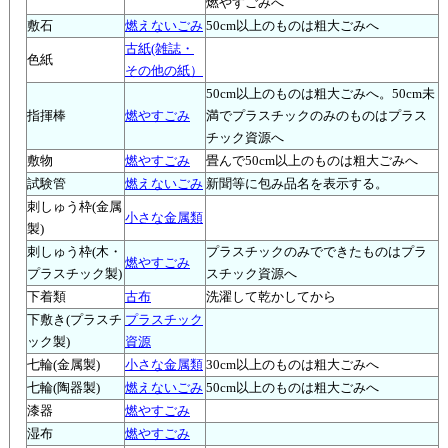
燃やすごみへ
敷石
燃えないごみ
50cm以上のものは粗大ごみへ
古紙(雑誌・
色紙
その他の紙）
50cm以上のものは粗大ごみへ。50cm未
指揮棒
燃やすごみ
満でプラスチックのみのものはプラス
チック資源へ
敷物
燃やすごみ
畳んで50cm以上のものは粗大ごみへ
試験管
燃えないごみ
新聞等に包み品名を表示する。
刺しゅう枠(金属
小さな金属類
製)
刺しゅう枠(木・
プラスチックのみでできたものはプラ
燃やすごみ
プラスチック製)
スチック資源へ
下着類
古布
洗濯して乾かしてから
下敷き(プラスチ
プラスチック
ック製)
資源
七輪(金属製)
小さな金属類
30cm以上のものは粗大ごみへ
七輪(陶器製)
燃えないごみ
50cm以上のものは粗大ごみへ
漆器
燃やすごみ
湿布
燃やすごみ