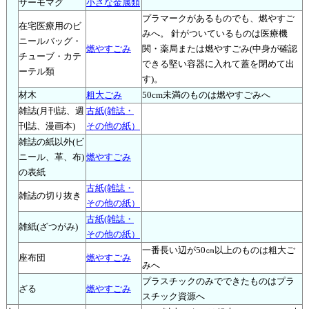
サーモマグ
小さな金属類
プラマークがあるものでも、燃やすご
在宅医療用のビ
みへ。 針がついているものは医療機
ニールバッグ・
燃やすごみ
関・薬局または燃やすごみ(中身が確認
チューブ・カテ
できる堅い容器に入れて蓋を閉めて出
ーテル類
す)。
材木
粗大ごみ
50cm未満のものは燃やすごみへ
雑誌(月刊誌、週
古紙(雑誌・
刊誌、漫画本)
その他の紙）
雑誌の紙以外(ビ
ニール、革、布)
燃やすごみ
の表紙
古紙(雑誌・
雑誌の切り抜き
その他の紙）
古紙(雑誌・
雑紙(ざつがみ)
その他の紙）
一番長い辺が50㎝以上のものは粗大ご
座布団
燃やすごみ
みへ
プラスチックのみでできたものはプラ
ざる
燃やすごみ
スチック資源へ