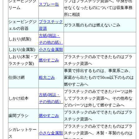
シェービングク
ップはプラスチック資源へ。中身が出
スプレー缶
リーム
せなくなったものについては収集事務
所に相談
シェービングジ
プラスチック
ガラス瓶のものは燃えないごみ
ェルの容器
資源
古紙(雑誌・
しおり(紙製)
その他の紙）
しおり(金属製)
小さな金属類
しおり(木製・プ
プラスチックのみでできたものはプラ
燃やすごみ
ラスチック製)
スチック資源へ
事業で排出するものは、事業系ごみ、
仕掛け網
粗大ごみ
家庭から出たもので50cm以下のものは
燃やすごみへ
プラスチックのみでできたパーツは外
古紙(雑誌・
しかけ絵本
してプラスチック資源へ。その他布な
その他の紙）
どのパーツは外して燃やすごみへ
プラスチックのみでできたものはプラ
歯間ブラシ
燃やすごみ
スチック資源へ
プラスチックのみでできたものはプラ
シガレットケー
小さな金属類
スチック資源へ。木製・革製のものは
ス