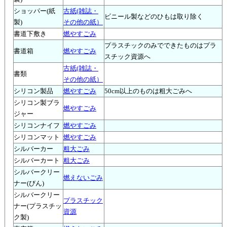
ショッパー(紙
古紙(雑誌・
ビニール製などのひもは取り除く
製)
その他の紙）
書道下敷き
燃やすごみ
プラスチックのみでできたものはプラ
書道箱
燃やすごみ
スチック資源へ
古紙(雑誌・
書類
その他の紙）
シリコン製品
燃やすごみ
50cm以上のものは粗大ごみへ
シリコン製ブラ
燃やすごみ
ジャー
シリコンナイフ
燃やすごみ
シリコンマット
燃やすごみ
シルバーカー
粗大ごみ
シルバーカート
粗大ごみ
シルバークリー
燃えないごみ
ナー(びん)
シルバークリー
プラスチック
ナー(プラスチッ
資源
ク製)