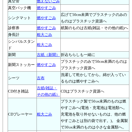
真空管
燃えないごみ
真空パック機
燃やすごみ
広げて50cm未満でプラスチックのみの
シンクマット
燃やすごみ
ものはプラスチック資源へ
診察券
燃やすごみ
紙製のものは古紙(雑誌・その他の紙)へ
身長計
粗大ごみ
シンバルスタン
粗大ごみ
ド
新聞
古紙（新聞）
折込ちらしも一緒に
プラスチックのみで50cm未満のものは
新聞ストッカー
燃やすごみ
プラスチック資源へ
洗濯して乾かしてから。綿が入ってい
シーツ
古布
るものは燃やすごみへ
古紙(雑誌・
CD付き雑誌
CDはプラスチック資源へ
その他の紙）
プラスチック製で50㎝未満のものは燃
やすごみへ(電池・充電池は電池類へ。
CDプレーヤー
粗大ごみ
充電池を取り外せないものは、他の燃
やすごみとは別の袋で出す。)。 金属製
で30㎝未満のものは小さな金属類へ。