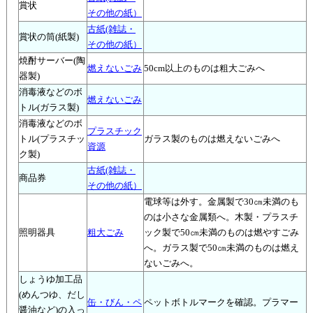
賞状
その他の紙）
古紙(雑誌・
賞状の筒(紙製)
その他の紙）
焼酎サーバー(陶
燃えないごみ
50cm以上のものは粗大ごみへ
器製)
消毒液などのボ
燃えないごみ
トル(ガラス製)
消毒液などのボ
プラスチック
トル(プラスチッ
ガラス製のものは燃えないごみへ
資源
ク製)
古紙(雑誌・
商品券
その他の紙）
電球等は外す。金属製で30㎝未満のも
のは小さな金属類へ。木製・プラスチ
照明器具
粗大ごみ
ック製で50㎝未満のものは燃やすごみ
へ。ガラス製で50㎝未満のものは燃え
ないごみへ。
しょうゆ加工品
(めんつゆ、だし
缶・びん・ペ
ペットボトルマークを確認。プラマー
醤油など)の入っ