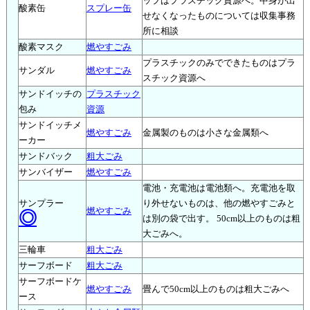
ップはプラスチック資源へ。中身が出
酸素缶
スプレー缶
せなくなったものについては収集事務
所に相談
酸素マスク
燃やすごみ
プラスチックのみでできたものはプラ
サンダル
燃やすごみ
スチック資源へ
サンドイッチの
プラスチック
包み
資源
サンドイッチメ
燃やすごみ
金属製のものは小さな金属類へ
ーカー
サンドバック
粗大ごみ
サンバイザー
燃やすごみ
電池・充電池は電池類へ。充電池を取
サンプラー
り外せないものは、他の燃やすごみと
燃やすごみ
◎
は別の袋で出す。 50cm以上のものは粗
大ごみへ。
三輪車
粗大ごみ
サーフボード
粗大ごみ
サーフボードケ
燃やすごみ
畳んで50cm以上のものは粗大ごみへ
ース