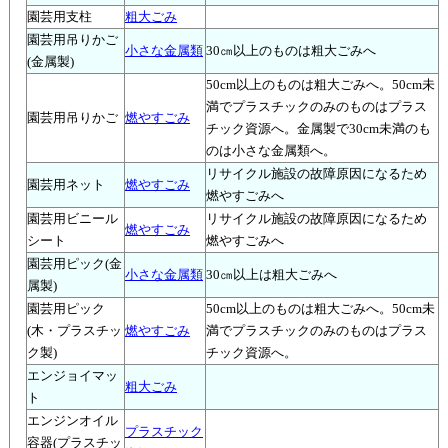
園芸用支柱
粗大ごみ
園芸用吊りかご
小さな金属類
30㎝以上のものは粗大ごみへ
(金属製)
50cm以上のものは粗大ごみへ。50cm未
満でプラスチックのみのものはプラス
園芸用吊りかご
燃やすごみ
チック資源へ。金属製で30cm未満のも
のは小さな金属類へ。
リサイクル施設の故障原因になるため
園芸用ネット
燃やすごみ
燃やすごみへ
園芸用ビニール
リサイクル施設の故障原因になるため
燃やすごみ
シート
燃やすごみへ
園芸用ピック(金
小さな金属類
30㎝以上は粗大ごみへ
属製)
園芸用ピック
50cm以上のものは粗大ごみへ。50cm未
(木・プラスチッ
燃やすごみ
満でプラスチックのみのものはプラス
ク製)
チック資源へ。
エンジョイマッ
粗大ごみ
ト
エンジンオイル
プラスチック
容器(プラスチッ