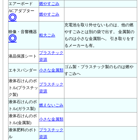
エアーボード
燃やすごみ
ACアダプター
燃やすごみ
◎
充電池を取り外せないものは、他の燃
映像・音響機器
やすごみとは別の袋で出す。 金属製の
粗大ごみ
◎
ものは小さな金属類へ。 引き取りをす
るメーカーも有。
プラスチック
液晶保護シート
資源
ゴム製・プラスチック製のものは燃や
エキスパンダー
小さな金属類
すごみへ
液体石けんのボ
プラスチック
トル(プラスチッ
資源
ク製)
液体石けんのボ
燃えないごみ
トル(ガラス製)
液体石けんのボ
小さな金属類
トル(金属製)
液体肥料のボト
プラスチック
ル
資源