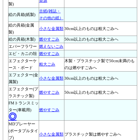
資源
製)
古紙(雑誌・
絵の具箱(紙製)
その他の紙）
絵の具箱(金属
小さな金属類
30cm以上のものは粗大ごみへ
製)
絵の具箱(木製)
燃やすごみ
50cm以上のものは粗大ごみへ
エバーフラワー
燃えないごみ
エビ・カニの殻
燃やすごみ
エフェクターケ
木製・プラスチック製で50cm未満のも
粗大ごみ
ース・ボード
のは燃やすごみへ
エフェクター(金
小さな金属類
30cm以上のものは粗大ごみへ
属製)
エフェクター(プ
燃やすごみ
50cm以上のものは粗大ごみへ
ラスチック製)
FMトランスミッ
ター(車載用)
燃やすごみ
◎
MDプレーヤー
(ポータブルタイ
小さな金属類
プラスチック製は燃やすごみへ
プ)