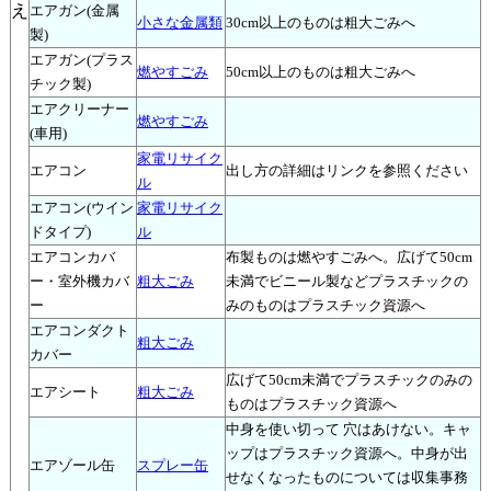
え
エアガン(金属
小さな金属類
30cm以上のものは粗大ごみへ
製)
エアガン(プラス
燃やすごみ
50cm以上のものは粗大ごみへ
チック製)
エアクリーナー
燃やすごみ
(車用)
家電リサイク
エアコン
出し方の詳細はリンクを参照ください
ル
エアコン(ウイン
家電リサイク
ドタイプ)
ル
エアコンカバ
布製ものは燃やすごみへ。広げて50cm
ー・室外機カバ
粗大ごみ
未満でビニール製などプラスチックの
ー
みのものはプラスチック資源へ
エアコンダクト
粗大ごみ
カバー
広げて50cm未満でプラスチックのみの
エアシート
粗大ごみ
ものはプラスチック資源へ
中身を使い切って 穴はあけない。キャ
ップはプラスチック資源へ。中身が出
エアゾール缶
スプレー缶
せなくなったものについては収集事務