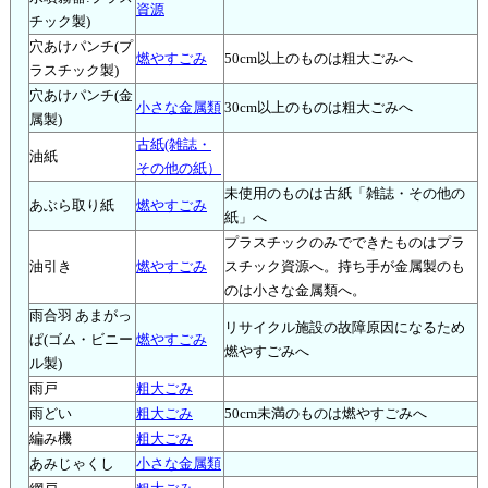
資源
チック製)
穴あけパンチ(プ
燃やすごみ
50cm以上のものは粗大ごみへ
ラスチック製)
穴あけパンチ(金
小さな金属類
30cm以上のものは粗大ごみへ
属製)
古紙(雑誌・
油紙
その他の紙）
未使用のものは古紙「雑誌・その他の
あぶら取り紙
燃やすごみ
紙」へ
プラスチックのみでできたものはプラ
油引き
燃やすごみ
スチック資源へ。持ち手が金属製のも
のは小さな金属類へ。
雨合羽 あまがっ
リサイクル施設の故障原因になるため
ぱ(ゴム・ビニー
燃やすごみ
燃やすごみへ
ル製)
雨戸
粗大ごみ
雨どい
粗大ごみ
50cm未満のものは燃やすごみへ
編み機
粗大ごみ
あみじゃくし
小さな金属類