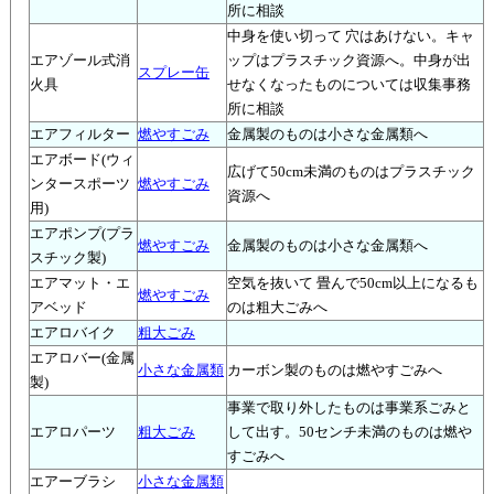
所に相談
中身を使い切って 穴はあけない。キャ
エアゾール式消
ップはプラスチック資源へ。中身が出
スプレー缶
火具
せなくなったものについては収集事務
所に相談
エアフィルター
燃やすごみ
金属製のものは小さな金属類へ
エアボード(ウィ
広げて50cm未満のものはプラスチック
ンタースポーツ
燃やすごみ
資源へ
用)
エアポンプ(プラ
燃やすごみ
金属製のものは小さな金属類へ
スチック製)
エアマット・エ
空気を抜いて 畳んで50cm以上になるも
燃やすごみ
アベッド
のは粗大ごみへ
エアロバイク
粗大ごみ
エアロバー(金属
小さな金属類
カーボン製のものは燃やすごみへ
製)
事業で取り外したものは事業系ごみと
エアロパーツ
粗大ごみ
して出す。50センチ未満のものは燃や
すごみへ
エアーブラシ
小さな金属類