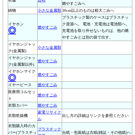
衣服
古布
燃やすごみへ
鋳物
小さな金属類
30cm以上のものは粗大ごみへ
プラスチック製のケースはプラスチッ
イヤホン
ク資源へ。 電池・充電池は電池類へ。
燃やすごみ
◎
充電池を取り外せないものは、他の燃
やすごみとは別の袋で出す。
イヤホンジャッ
小さな金属類
ク(金属製)
イヤホンジャッ
燃やすごみ
ク(金属製以外)
イヤホンマイク
燃やすごみ
◎
イヤーピース
燃やすごみ
医療用コルセッ
燃やすごみ
ト
衣類カバー
燃やすごみ
家電リサイク
衣類乾燥機
出し方の詳細はリンクを参照ください
ル
衣類購入時のカ
プラスチック
バー(プラスチッ
台紙・包装紙は古紙(雑誌・その他紙)へ