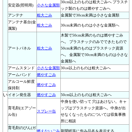
30cm以上のものは粗大ごみへ プラスチ
安定器(照明用)
小さな金属類
ック製のものは燃やすごみへ
アンテナ
粗大ごみ
金属製で30cm未満は小さな金属類
アンテナ基台(金
粗大ごみ
30cm未満のものは小さな金属類へ
属製)
木製で50cm未満のものは燃やすごみ
へ。 プラスチックのみでできたもので
アートパネル
粗大ごみ
50cm未満のものはプラスチック資源
へ。 金属製で30cm未満のものは小さな
金属類へ
アームスタンド
小さな金属類
30㎝以上のものは粗大ごみへ
アームバンド
燃やすごみ
アルコール鮮度
燃やすごみ
保持剤
い
イオン発生器
燃やすごみ
50cm以上のものは粗大ごみへ
中身を使い切って 穴はあけない。キャ
育毛剤(エアゾー
ップはプラスチック資源へ。中身が出
スプレー缶
ル缶)
せなくなったものについては収集事務
所に相談
育毛剤のびん(ガ
燃えないごみ
新聞紙等に包み品名を表示する