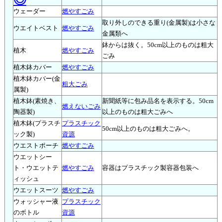
ウェーダー
燃やすごみ
取り外しのできる重り(金属製)は小さな
ウエイトベスト
燃やすごみ
金属類へ
鉢からは抜く。50cm以上のものは粗大
植木
燃やすごみ
ごみ
植木鉢カバー
燃やすごみ
植木鉢カバー(金
粗大ごみ
属製)
植木鉢(素焼き、
新聞紙等に包み品名を表示する。50cm
燃えないごみ
陶器製)
以上のものは粗大ごみへ
植木鉢(プラスチ
プラスチック
50cm以上のものは粗大ごみへ。
ック製)
資源
ウエストポーチ
燃やすごみ
ウエットシー
ト・ウエットテ
燃やすごみ
容器はプラスチック製容器包装へ
ィッシュ
ウエットスーツ
燃やすごみ
ウォッシャー液
プラスチック
のボトル
資源