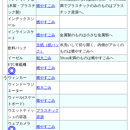
(木製・プラスチ
燃やすごみ
満でプラスチックのみのものはプラス
ック製)
チック資源へ。
インデックスシ
燃やすごみ
ール
インラインスケ
燃やすごみ
金属製のものは小さな金属類へ
ート
古紙（紙パッ
水洗いして切り開く。内側がアルミの
飲料パック
ク）
ものは燃やすごみへ
イーゼル
粗大ごみ
50cm未満のものは燃やすごみへ
ETC車載機
燃やすごみ
◎
う
ウィンカー
燃やすごみ
ウィンドーラジ
粗大ごみ
エーター
ウィール(スケー
燃やすごみ
トボード)
ウエットティッ
プラスチック
シュの容器
資源
ウェブカメラ
燃やすごみ
◎