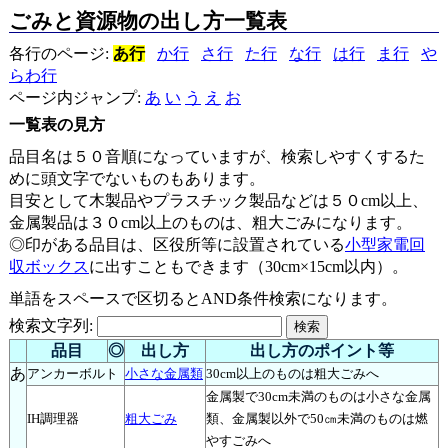
ごみと資源物の出し方一覧表
各行のページ:
あ行
か行
さ行
た行
な行
は行
ま行
や
らわ行
ページ内ジャンプ:
あ
い
う
え
お
一覧表の見方
品目名は５０音順になっていますが、検索しやすくするた
めに頭文字でないものもあります。
目安として木製品やプラスチック製品などは５０cm以上、
金属製品は３０cm以上のものは、粗大ごみになります。
◎印がある品目は、区役所等に設置されている
小型家電回
収ボックス
に出すこともできます（30cm×15cm以内）。
単語をスペースで区切るとAND条件検索になります。
検索文字列:
品目
◎
出し方
出し方のポイント等
あ
アンカーボルト
小さな金属類
30cm以上のものは粗大ごみへ
金属製で30cm未満のものは小さな金属
IH調理器
粗大ごみ
類、金属製以外で50㎝未満のものは燃
やすごみへ