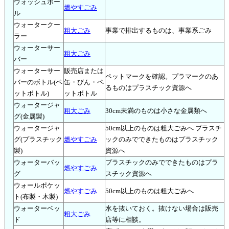
ウォッシュボー
燃やすごみ
ル
ウォータークー
粗大ごみ
事業で排出するものは、事業系ごみ
ラー
ウォーターサー
粗大ごみ
バー
ウォーターサー
販売店または
ペットマークを確認。プラマークのあ
バーのボトル(ペ
缶・びん・ペ
るものはプラスチック資源へ
ットボトル)
ットボトル
ウォータージャ
粗大ごみ
30cm未満のものは小さな金属類へ
グ(金属製)
ウォータージャ
50cm以上のものは粗大ごみへ プラスチ
グ(プラスチック
燃やすごみ
ックのみでできたものはプラスチック
製)
資源へ
ウォーターバッ
プラスチックのみでできたものはプラ
燃やすごみ
グ
スチック資源へ
ウォールポケッ
燃やすごみ
50cm以上のものは粗大ごみへ
ト(布製・木製)
ウォーターベッ
水を抜いておく。抜けない場合は販売
粗大ごみ
ド
店等に相談。