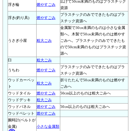
広げて50cm未満のものはプラスチック
浮き輪
燃やすごみ
資源
プラスチックのみでできたものはプラ
浮き(釣り具)
燃やすごみ
スチック資源へ
金属製で30㎝未満のものは小さな金属
類へ。木製で50㎝未満のものは燃やす
うさぎ小屋
粗大ごみ
ごみへ。プラスチックのみでできたも
ので50cm未満のものはプラスチック資
源へ
臼
粗大ごみ
プラスチックのみでできたものはプラ
うちわ
燃やすごみ
スチック資源へ
ウッドカーペッ
折りたたんで50㎝未満のものは燃やす
粗大ごみ
ト
ごみへ
ウッドタイル
燃やすごみ
50cm以上のものは粗大ごみへ
ウッドデッキ
粗大ごみ
ウッドパネル
燃やすごみ
50㎝以上のものは粗大ごみへ
ウッドペレット
燃やすごみ
腕時計(ベルトが
金属)
小さな金属類