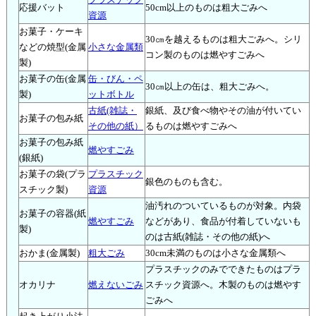
プラスチック
応援バット
50cm以上のものは粗大ごみへ
資源
お菓子・ケーキ
30㎝を越えるものは粗大ごみへ。シリ
などの焼型(金属
小さな金属類
コン製のものは燃やすごみへ
製)
お菓子の缶(金属
缶・びん・ペ
30㎝以上の缶は、粗大ごみへ。
製)
ットボトル
古紙(雑誌・
銀紙、及び食べ物やその油が付いてい
お菓子の包み紙
その他の紙）
るものは燃やすごみへ
お菓子の包み紙
燃やすごみ
(銀紙)
お菓子の袋(プラ
プラスチック
銀色のものも含む。
スチック製)
資源
油汚れのついているものが対象。内袋
お菓子の容器(紙
燃やすごみ
などがあり、食品が付着していないも
製)
のは古紙(雑誌・その他の紙)へ
おかま(金属製)
粗大ごみ
30cm未満のものは小さな金属類へ
プラスチックのみでできたものはプラ
オカリナ
燃えないごみ
スチック資源へ。木製のものは燃やす
ごみへ