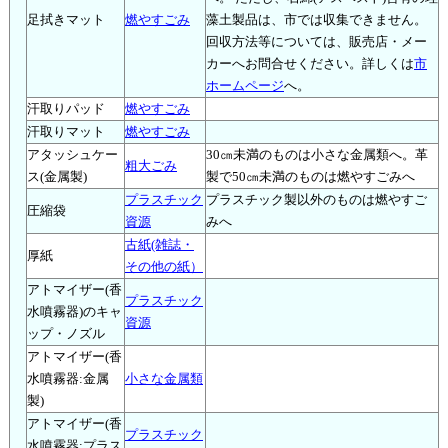
足拭きマット
燃やすごみ
藻土製品は、市では収集できません。
回収方法等については、販売店・メー
カーへお問合せください。詳しくは
市
ホームページ
へ。
汗取りパッド
燃やすごみ
汗取りマット
燃やすごみ
アタッシュケー
30㎝未満のものは小さな金属類へ。革
粗大ごみ
ス(金属製)
製で50㎝未満のものは燃やすごみへ
プラスチック
プラスチック製以外のものは燃やすご
圧縮袋
資源
みへ
古紙(雑誌・
厚紙
その他の紙）
アトマイザー(香
プラスチック
水噴霧器)のキャ
資源
ップ・ノズル
アトマイザー(香
水噴霧器:金属
小さな金属類
製)
アトマイザー(香
プラスチック
水噴霧器:プラス