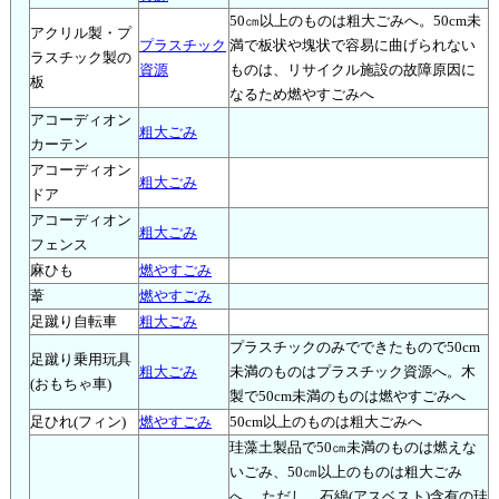
50㎝以上のものは粗大ごみへ。50cm未
アクリル製・プ
プラスチック
満で板状や塊状で容易に曲げられない
ラスチック製の
資源
ものは、リサイクル施設の故障原因に
板
なるため燃やすごみへ
アコーディオン
粗大ごみ
カーテン
アコーディオン
粗大ごみ
ドア
アコーディオン
粗大ごみ
フェンス
麻ひも
燃やすごみ
葦
燃やすごみ
足蹴り自転車
粗大ごみ
プラスチックのみでできたもので50cm
足蹴り乗用玩具
粗大ごみ
未満のものはプラスチック資源へ。木
(おもちゃ車)
製で50cm未満のものは燃やすごみへ
足ひれ(フィン)
燃やすごみ
50cm以上のものは粗大ごみへ
珪藻土製品で50㎝未満のものは燃えな
いごみ、50㎝以上のものは粗大ごみ
へ。 ただし、石綿(アスベスト)含有の珪