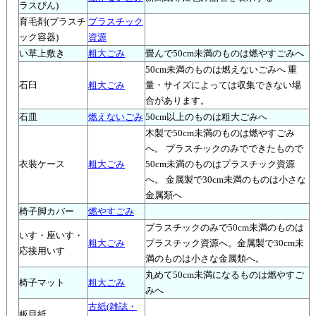
ラスびん)
育毛剤(プラスチ
プラスチック
ック容器)
資源
い草上敷き
粗大ごみ
畳んで50cm未満のものは燃やすごみへ
50cm未満のものは燃えないごみへ 重
石臼
粗大ごみ
量・サイズによっては収集できない場
合があります。
石皿
燃えないごみ
50cm以上のものは粗大ごみへ
木製で50cm未満のものは燃やすごみ
へ。 プラスチックのみでできたもので
衣装ケース
粗大ごみ
50cm未満のものはプラスチック資源
へ。 金属製で30cm未満のものは小さな
金属類へ
椅子脚カバー
燃やすごみ
プラスチックのみで50cm未満のものは
いす・座いす・
粗大ごみ
プラスチック資源へ。金属製で30cm未
応接用いす
満のものは小さな金属類へ。
丸めて50cm未満になるものは燃やすご
椅子マット
粗大ごみ
みへ
古紙(雑誌・
板目紙