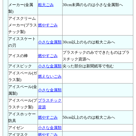
メーカー(金属
粗大ごみ
30cm未満のものは小さな金属類へ
製)
アイスクリーム
メーカー(プラス
燃やすごみ
チック製)
アイススケート
小さな金属類
30cm以上のものは粗大ごみへ
の刃
プラスチックのみでできたものはプラ
アイスの棒
燃やすごみ
スチック資源へ
アイスピック
小さな金属類
尖った部分は新聞紙等で包む
アイスペール(ガ
燃えないごみ
ラス製)
アイスペール(金
小さな金属類
属製)
アイスペール(プ
プラスチック
ラスチック製)
資源
アイスホッケー
燃やすごみ
50cm以上のものは粗大ごみへ
防具
アイゼン
小さな金属類
アイマスク
燃やすごみ