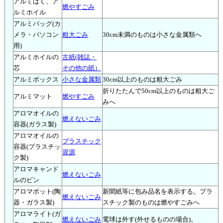
アルミはく、ア
燃やすごみ
ルミホイル
アルミバッグ(カ
メラ・パソコン
粗大ごみ
30cm未満のものは小さな金属類へ
用)
アルミホイルの
古紙(雑誌・
芯
その他の紙）
アルミボックス
小さな金属類
30cm以上のものは粗大ごみ
折りたたんで50cm以上のものは粗大ご
アルミマット
燃やすごみ
みへ
アロマオイルの
燃えないごみ
容器(ガラス製)
アロマオイルの
プラスチック
容器(プラスチッ
資源
ク製)
アロマキャンド
燃えないごみ
ルのビン
アロマポット(陶
新聞紙等に包み品名を表示する。プラ
燃えないごみ
器・ガラス製)
スチック製のものは燃やすごみへ
アロマライト(ガ
燃えないごみ
電球は外す(外せるものの場合)。