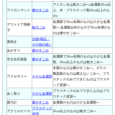
アイロン台は粗大ごみへ(金属製30㎝以
アイロンマット
燃やすごみ
上、木・プラスチック製50㎝以上のも
の)
金属製で30㎝未満のものは小さな金属
アウトドア用椅
粗大ごみ
類へ 金属製以外のもので50㎝未満のも
子
のは燃やすごみへ
古紙(雑誌・
青焼き
その他の紙）
あかすり
燃やすごみ
金属製で30㎝未満のものは小さな金属
空き缶圧縮器
燃やすごみ
類、30㎝以上のものは粗大ごみへ
木製のものは燃やすごみへ。ガラス・
陶器製のものは燃えないごみへ。プラ
アクセサリー
小さな金属類
スチックのみでできたものはプラスチ
ック資源へ
プラスチックのみでできたものはプラ
あく取り
小さな金属類
スチック資源へ
握力計
燃やすごみ
金属製のものは小さな金属類へ
プラスチック
アクリルケース
50㎝以上のものは粗大ごみへ
資源