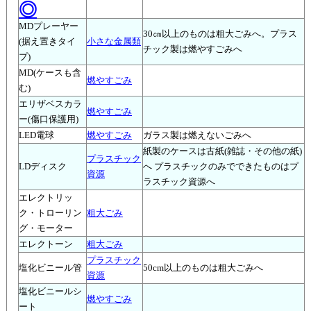
◎
MDプレーヤー
30㎝以上のものは粗大ごみへ。プラス
(据え置きタイ
小さな金属類
チック製は燃やすごみへ
プ)
MD(ケースも含
燃やすごみ
む)
エリザベスカラ
燃やすごみ
ー(傷口保護用)
LED電球
燃やすごみ
ガラス製は燃えないごみへ
紙製のケースは古紙(雑誌・その他の紙)
プラスチック
LDディスク
へ プラスチックのみでできたものはプ
資源
ラスチック資源へ
エレクトリッ
ク・トローリン
粗大ごみ
グ・モーター
エレクトーン
粗大ごみ
プラスチック
塩化ビニール管
50cm以上のものは粗大ごみへ
資源
塩化ビニールシ
燃やすごみ
ート