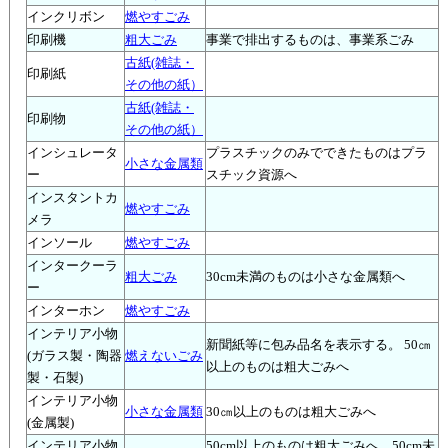
インクリボン
燃やすごみ
印刷機
粗大ごみ
事業で排出するものは、事業系ごみ
古紙(雑誌・
印刷紙
その他の紙）
古紙(雑誌・
印刷物
その他の紙）
インシュレータ
プラスチックのみでできたものはプラ
小さな金属類
ー
スチック資源へ
インスタントカ
燃やすごみ
メラ
インソール
燃やすごみ
インタークーラ
粗大ごみ
30cm未満のものは小さな金属類へ
ー
インターホン
燃やすごみ
インテリア小物
新聞紙等に包み品名を表示する。 50㎝
(ガラス製・陶器
燃えないごみ
以上のものは粗大ごみへ
製・石製)
インテリア小物
小さな金属類
30㎝以上のものは粗大ごみへ
(金属製)
インテリア小物
50cm以上のものは粗大ごみへ。50cm未