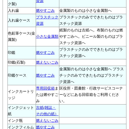
資源
ク製)
入れ歯
燃やすごみ
金属製のものは小さな金属類へ
プラスチック
プラスチックのみでできたものはプラ
入れ歯ケース
資源
スチック資源
紙製のものは古紙へ。布製のものは燃
色鉛筆ケース(金
小さな金属類
やすごみへ。ビニール製のものはプラ
属製)
スチック資源へ
プラスチックのみでできたものはプラ
印鑑
燃やすごみ
スチック資源へ
印鑑(石製)
燃えないごみ
金属製のものは小さな金属類へ プラス
印鑑ケース
燃やすごみ
チックのみでできたものはプラスチッ
ク資源へ
専用回収箱
ま
区役所・図書館・行政サービスコーナ
インクカートリ
たは燃やすご
ーなどにある回収箱をご利用くださ
ッジ
み
い。
インクジェット
古紙(雑誌・
紙
その他の紙）
インク瓶
燃えないごみ
インクフィルム
燃やすごみ