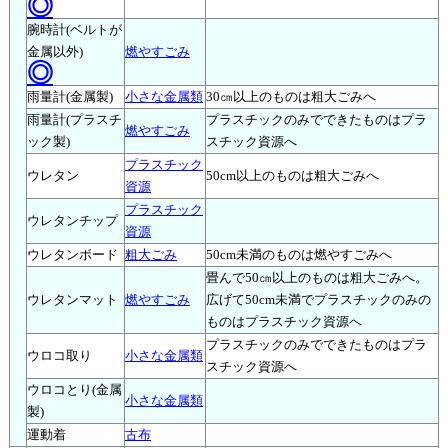
◎
腕時計(ベルトが
金属以外)
燃やすごみ
◎
雨量計(金属製)
小さな金属類
30㎝以上のものは粗大ごみへ
雨量計(プラスチ
プラスチックのみでできたものはプラ
燃やすごみ
ック製)
スチック資源へ
プラスチック
ウレタン
50cm以上のものは粗大ごみへ
資源
プラスチック
ウレタンチップ
資源
ウレタンボード
粗大ごみ
50cm未満のものは燃やすごみへ
畳んで50㎝以上のものは粗大ごみへ。
ウレタンマット
燃やすごみ
広げて50cm未満でプラスチックのみの
ものはプラスチック資源へ
プラスチックのみでできたものはプラ
ウロコ取り
小さな金属類
スチック資源へ
ウロコとり(金属
小さな金属類
製)
運動着
古布