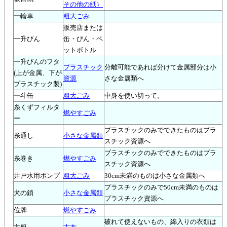
その他の紙）
一輪車
粗大ごみ
販売店または
一升びん
缶・びん・ペ
ットボトル
一升びんのフタ
プラスチック
分離可能であれば分けて金属部分は小
(上が金属、下が
資源
さな金属類へ
プラスチック製)
一斗缶
粗大ごみ
中身を使い切って。
糸くずフィルタ
燃やすごみ
ー
プラスチックのみでできたものはプラ
糸通し
小さな金属類
スチック資源へ
プラスチックのみでできたものはプラ
糸巻き
燃やすごみ
スチック資源へ
井戸水用ポンプ
粗大ごみ
30cm未満のものは小さな金属類へ
プラスチックのみで50cm未満のものは
犬の鎖
小さな金属類
プラスチック資源へ
位牌
燃やすごみ
破れて使えないもの、綿入りの衣類は