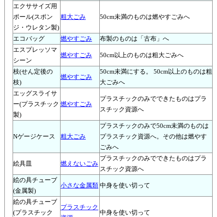
エクササイズ用
ポール(スポン
粗大ごみ
50cm未満のものは燃やすごみへ
ジ・ウレタン製)
エコバッグ
燃やすごみ
布製のものは「古布」へ
エスプレッソマ
燃やすごみ
50cm以上のものは粗大ごみへ
シーン
枝(せん定後の
50cm未満にする。 50cm以上のものは粗
燃やすごみ
枝)
大ごみへ
エッグスライサ
プラスチックのみでできたものはプラ
ー(プラスチック
燃やすごみ
スチック資源へ
製)
プラスチックのみで50cm未満のものは
Nゲージケース
粗大ごみ
プラスチック資源へ。その他は燃やす
ごみへ
プラスチックのみでできたものはプラ
絵具皿
燃えないごみ
スチック資源へ
絵の具チューブ
小さな金属類
中身を使い切って
(金属製)
絵の具チューブ
プラスチック
(プラスチック
中身を使い切って