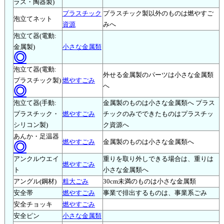
ラス・陶器製)
プラスチック
プラスチック製以外のものは燃やすご
泡立てネット
資源
みへ
泡立て器(電動:
金属製)
小さな金属類
◎
泡立て器(電動:
外せる金属製のパーツは小さな金属類
プラスチック製)
燃やすごみ
へ
◎
泡立て器(手動:
金属製のものは小さな金属類へ プラス
プラスチック・
燃やすごみ
チックのみでできたものはプラスチッ
シリコン製)
ク資源へ
あんか・足温器
燃やすごみ
金属製のものは小さな金属類へ
◎
アンクルウエイ
重りを取り外しできる場合は、重りは
燃やすごみ
ト
小さな金属類へ
アングル(鋼材)
粗大ごみ
30cm未満のものは小さな金属類
安全帯
燃やすごみ
事業で排出するものは、事業系ごみ
安全チョッキ
燃やすごみ
安全ピン
小さな金属類