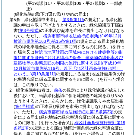
(平19規則117・平20規則109・平27規則2・一部改
正)
(緑化協議の取下げ及び取りやめの届出)
第5条
緑化協議申出者は、
第3条第1項
の規定による緑化協
議の申出を取り下げようとするときは、緑化協議取下届出
書
(
第3号様式
)
の正本及び副本を市長に提出しなければなら
ない。
ただし、
横浜市都市緑地法施行細則
(昭和49年12月
横浜市規則第163号)
第15条第1項
の規定による届出
(緑化地
域の緑化率適合証に係る工事に関するものに限る。)
を行っ
た場合又は
横浜市地区計画の区域内における建築物等の制
限に関する条例における緑地の保全、建築物の緑化率及び
建築物等の形態意匠の制限の施行に関する規則
(平成19年
12月横浜市規則第116号。以下「地区計画条例施行規則」
という。)
第19条第1項
の規定による届出
(地区計画条例の緑
化率適合証に係る工事に関するものに限る。)
を行った場合
は、この限りでない。
2
緑化協議申出者は、
前条
の規定により緑化協議が成立した
後において、当該緑化協議に係る建築物の建築を取りやめ
ようとするときは、あらかじめ、緑化協議取りやめ届出書
(
第4号様式
)
の正本及び副本を市長に提出しなければならな
い。
ただし、
横浜市都市緑地法施行細則第15条第2項
の規
定による届出
(緑化地域の緑化率適合証に係る工事に関する
ものに限る。)
を行った場合又は
地区計画条例施行規則第19
条第2項
の規定による届出
(地区計画条例の緑化率適合証に
係る工事に関するものに限る。)
を行った場合は、この限り