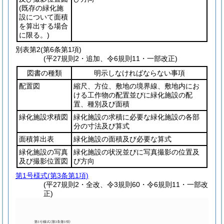
(既存の緑化施
設について面積
を算出する場合
に限る。)
別表第2
(第6条第1項)
(平27規則2・追加、令6規則11・一部改正)
図書の種類
明示しなければならない事項
配置図
縮尺、方位、敷地の境界線、敷地内にお
ける工作物の配置並びに緑化施設の配
置、種別及び面積
緑化施設求積図
緑化施設の求積に必要な緑化施設の各部
分の寸法及び算式
面積算出表
緑化施設の面積及び必要な算式
緑化施設の写真
緑化施設の状況並びに写真撮影の位置及
及び撮影位置図
び方向
第1号様式
(第3条第1項)
(平27規則2・全改、令3規則60・令6規則11・一部改
正)