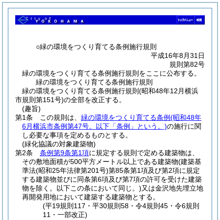
○緑の環境をつくり育てる条例施行規則
平成16年8月31日
規則第82号
緑の環境をつくり育てる条例施行規則をここに公布する。
緑の環境をつくり育てる条例施行規則
緑の環境をつくり育てる条例施行規則(昭和48年12月横浜
市規則第151号)の全部を改正する。
(趣旨)
第1条
この規則は、
緑の環境をつくり育てる条例
(昭和48年
6月横浜市条例第47号。以下「条例」という。)
の施行に関
し必要な事項を定めるものとする。
(緑化協議の対象建築物)
第2条
条例第9条第1項
に規定する規則で定める建築物は、
その敷地面積が500平方メートル以上である建築物
(建築基
準法
(昭和25年法律第201号)
第85条第1項及び第2項に規定
する建築物並びに同条第6項及び第7項の許可を受けた建築
物を除く。以下この条において同じ。)
又は金沢地先埋立地
再開発用地において建築する建築物とする。
(平19規則117・平30規則58・令4規則45・令6規則
11・一部改正)