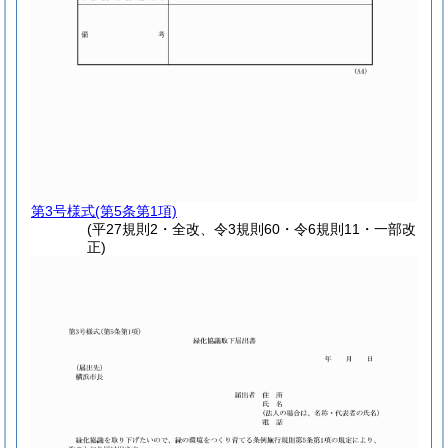
第3号様式
(第5条第1項)
(平27規則2・全改、令3規則60・令6規則11・一部改
正)