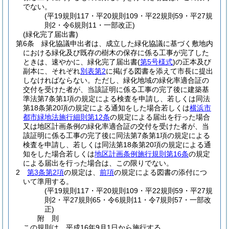
でない。
(平19規則117・平20規則109・平22規則59・平27規
則2・令6規則11・一部改正)
(緑化完了届出書)
第6条
緑化協議申出者は、成立した緑化協議に基づく敷地内
における緑化及び既存の樹木の保存に係る工事が完了した
ときは、速やかに、緑化完了届出書
(
第5号様式
)
の正本及び
副本に、それぞれ
別表第2
に掲げる図書を添えて市長に提出
しなければならない。
ただし、緑化地域の緑化率適合証の
交付を受けた者が、当該証明に係る工事の完了後に建築基
準法第7条第1項の規定による検査を申請し、若しくは同法
第18条第20項の規定による通知をした場合若しくは
横浜市
都市緑地法施行細則第12条
の規定による届出を行った場合
又は地区計画条例の緑化率適合証の交付を受けた者が、当
該証明に係る工事の完了後に同法第7条第1項の規定による
検査を申請し、若しくは同法第18条第20項の規定による通
知をした場合若しくは
地区計画条例施行規則第16条
の規定
による届出を行った場合は、この限りでない。
2
第3条第2項
の規定は、
前項
の規定による図書の添付につ
いて準用する。
(平19規則117・平20規則109・平22規則59・平27規
則2・平27規則65・令6規則11・令7規則57・一部改
正)
附
則
この規則は、平成16年9月1日から施行する。