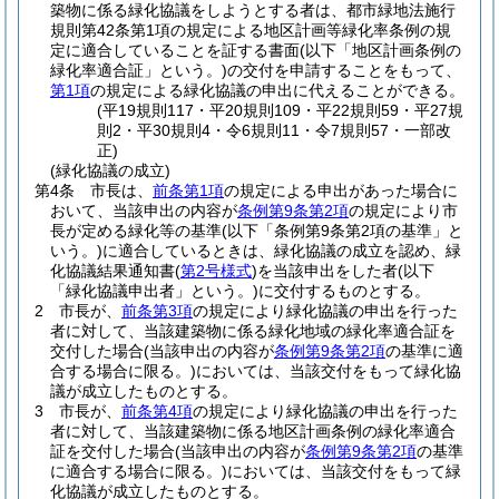
築物に係る緑化協議をしようとする者は、都市緑地法施行
規則第42条第1項の規定による地区計画等緑化率条例の規
定に適合していることを証する書面
(以下「地区計画条例の
緑化率適合証」という。)
の交付を申請することをもって、
第1項
の規定による緑化協議の申出に代えることができる。
(平19規則117・平20規則109・平22規則59・平27規
則2・平30規則4・令6規則11・令7規則57・一部改
正)
(緑化協議の成立)
第4条
市長は、
前条第1項
の規定による申出があった場合に
おいて、当該申出の内容が
条例第9条第2項
の規定により市
長が定める緑化等の基準
(以下「条例第9条第2項の基準」と
いう。)
に適合しているときは、緑化協議の成立を認め、緑
化協議結果通知書
(
第2号様式
)
を当該申出をした者
(以下
「緑化協議申出者」という。)
に交付するものとする。
2
市長が、
前条第3項
の規定により緑化協議の申出を行った
者に対して、当該建築物に係る緑化地域の緑化率適合証を
交付した場合
(当該申出の内容が
条例第9条第2項
の基準に適
合する場合に限る。)
においては、当該交付をもって緑化協
議が成立したものとする。
3
市長が、
前条第4項
の規定により緑化協議の申出を行った
者に対して、当該建築物に係る地区計画条例の緑化率適合
証を交付した場合
(当該申出の内容が
条例第9条第2項
の基準
に適合する場合に限る。)
においては、当該交付をもって緑
化協議が成立したものとする。