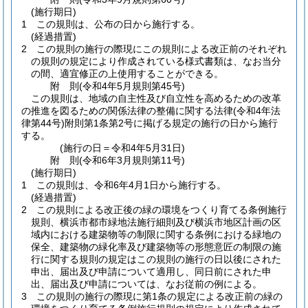
(施行期日)
1
この規則は、公布の日から施行する。
(経過措置)
2
この規則の施行の際現にこの規則による改正前のそれぞれ
の規則の規定により作成されている様式書類は、なお当分
の間、適宜修正の上使用することができる。
附
則
(令和4年5月
規則第45号)
この規則は、地域の自主性及び自立性を高めるための改革
の推進を図るための関係法律の整備に関する法律
(令和4年法
律第44号)
附則第1条第2号に掲げる規定の施行の日から施行
する。
(施行の日＝令和4年5月31日)
附
則
(令和6年3月
規則第11号)
(施行期日)
1
この規則は、令和6年4月1日から施行する。
(経過措置)
2
この規則による改正後の緑の環境をつくり育てる条例施行
規則、横浜市都市緑地法施行細則及び横浜市地区計画の区
域内における建築物等の制限に関する条例における緑地の
保全、建築物の緑化率及び建築物等の形態意匠の制限の施
行に関する規則の規定はこの規則の施行の日以後にされた
申出、届出及び申請について適用し、同日前にされた申
出、届出及び申請については、なお従前の例による。
3
この規則の施行の際現に第1条の規定による改正前の緑の