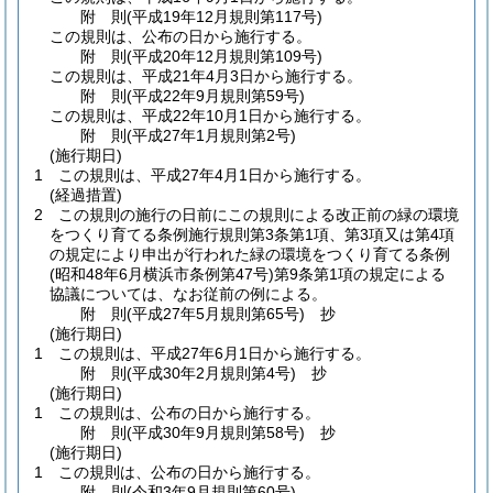
附
則
(平成19年12月
規則第117号)
この規則は、公布の日から施行する。
附
則
(平成20年12月
規則第109号)
この規則は、平成21年4月3日から施行する。
附
則
(平成22年9月
規則第59号)
この規則は、平成22年10月1日から施行する。
附
則
(平成27年1月
規則第2号)
(施行期日)
1
この規則は、平成27年4月1日から施行する。
(経過措置)
2
この規則の施行の日前にこの規則による改正前の緑の環境
をつくり育てる条例施行規則第3条第1項、第3項又は第4項
の規定により申出が行われた緑の環境をつくり育てる条例
(昭和48年6月横浜市条例第47号)
第9条第1項の規定による
協議については、なお従前の例による。
附
則
(平成27年5月
規則第65号)
抄
(施行期日)
1
この規則は、平成27年6月1日から施行する。
附
則
(平成30年2月
規則第4号)
抄
(施行期日)
1
この規則は、公布の日から施行する。
附
則
(平成30年9月
規則第58号)
抄
(施行期日)
1
この規則は、公布の日から施行する。
附
則
(令和3年9月
規則第60号)