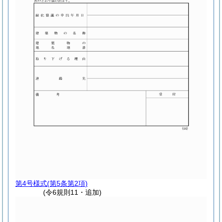
第4号様式
(第5条第2項)
(令6規則11・追加)