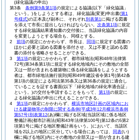
(緑化協議の申出)
第3条
条例第9条第1項
の規定による協議
(以下「緑化協議」
という。)
をしようとする者は、緑化協議
(変更)
申出書
(
第1
号様式
)
の正本及び副本に、それぞれ
別表第1
に掲げる図書
を添えて市長に提出しなければならない。
次条第1項
に規定
する緑化協議結果通知書の交付後に、当該緑化協議の内容
を変更しようとする場合も、同様とする。
2
前項
の規定にかかわらず、市長は、
同項
に規定する図書の
ほかに必要と認める図書を添付させ、又は不要と認める図
書の添付を省略させることができる。
3
第1項
の規定にかかわらず、都市緑地法
(昭和48年法律第
72号)
第34条第1項に規定する緑化地域内にその敷地の全部
又は一部が含まれる建築物に係る緑化協議をしようとする
者は、都市緑地法施行規則
(昭和49年建設省令第1号)
第42条
第1項の規定による同法第35条又は第36条の規定に適合し
ていることを証する書面
(以下「緑化地域の緑化率適合証」
という。)
の交付を申請することをもって、
第1項
の規定に
よる緑化協議の申出に代えることができる。
4
第1項
の規定にかかわらず、
横浜市地区計画の区域内にお
ける建築物等の制限に関する条例
(平成3年12月横浜市条例
第57号)
別表第12
(あ)
欄に掲げる区域
(当該区域に係る地区
整備計画
(都市計画法
(昭和43年法律第100号)
第12条の5第2
項第1号に掲げる地区整備計画をいう。)
において、当該区
域を2以上の地区に区分している場合にあっては、
同表
(い)
欄に掲げる地区)
内にその敷地の全部又は一部が含まれる建