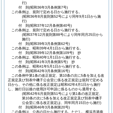
行)
付
則
(昭和36年3月
条例第7号)
この条例は、規則で定める日から施行する。
(昭和36年8月規則第52号により同年9月1日から施
行)
付
則
(昭和37年12月
条例第40号)
この条例は、規則で定める日から施行する。
(昭和37年12月規則第88号により同年同月25日から
施行)
付
則
(昭和39年3月
条例第62号)
この条例は、昭和39年4月1日から施行する。
付
則
(昭和39年12月
条例第109号)
抄
この条例は、昭和40年1月1日から施行する。
付
則
(昭和41年3月
条例第5号)
抄
この条例は、昭和41年5月1日から施行する。
付
則
(昭和42年3月
条例第16号)
この条例中第1条の改正規定、第10条の次に5条を加える改
正規定及び別表中磯子公会堂に係る改正規定は規則で定める
日から、その他に係る改正規定は昭和42年4月1日から施行
し、施行日以後の使用許可申請に係るものから適用する。
(昭和42年6月規則第51号により第1条の改正規定、
第10条の次に5条を加える改正規定及び別表中磯子
公会堂に係る改正規定は、同年同月15日から施行)
付
則
(昭和46年3月
条例第20号)
この条例は、公布の日から施行する。
ただし、横浜市港南