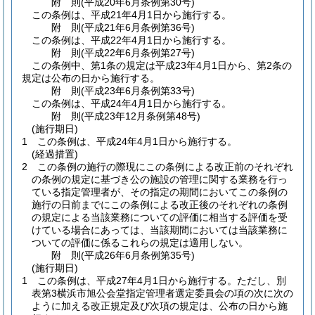
附
則
(平成20年6月
条例第30号)
この条例は、平成21年4月1日から施行する。
附
則
(平成21年6月
条例第36号)
この条例は、平成22年4月1日から施行する。
附
則
(平成22年6月
条例第27号)
この条例中、第1条の規定は平成23年4月1日から、第2条の
規定は公布の日から施行する。
附
則
(平成23年6月
条例第33号)
この条例は、平成24年4月1日から施行する。
附
則
(平成23年12月
条例第48号)
(施行期日)
1
この条例は、平成24年4月1日から施行する。
(経過措置)
2
この条例の施行の際現にこの条例による改正前のそれぞれ
の条例の規定に基づき公の施設の管理に関する業務を行っ
ている指定管理者が、その指定の期間においてこの条例の
施行の日前までにこの条例による改正後のそれぞれの条例
の規定による当該業務についての評価に相当する評価を受
けている場合にあっては、当該期間においては当該業務に
ついての評価に係るこれらの規定は適用しない。
附
則
(平成26年6月
条例第35号)
(施行期日)
1
この条例は、平成27年4月1日から施行する。
ただし、別
表第3横浜市旭公会堂指定管理者選定委員会の項の次に次の
ように加える改正規定及び次項の規定は、公布の日から施