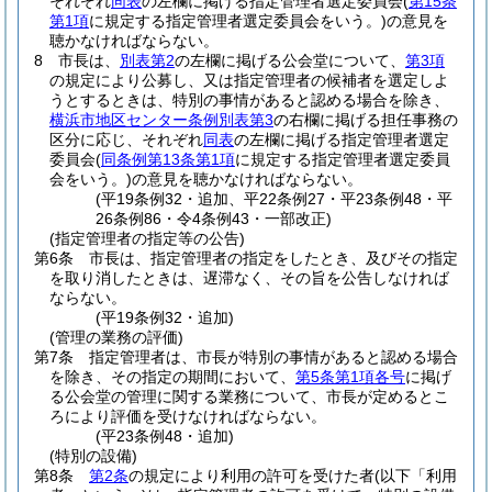
それぞれ
同表
の左欄に掲げる指定管理者選定委員会
(
第15条
第1項
に規定する指定管理者選定委員会をいう。)
の意見を
聴かなければならない。
8
市長は、
別表第2
の左欄に掲げる公会堂について、
第3項
の規定により公募し、又は指定管理者の候補者を選定しよ
うとするときは、特別の事情があると認める場合を除き、
横浜市地区センター条例別表第3
の右欄に掲げる担任事務の
区分に応じ、それぞれ
同表
の左欄に掲げる指定管理者選定
委員会
(
同条例第13条第1項
に規定する指定管理者選定委員
会をいう。)
の意見を聴かなければならない。
(平19条例32・追加、平22条例27・平23条例48・平
26条例86・令4条例43・一部改正)
(指定管理者の指定等の公告)
第6条
市長は、指定管理者の指定をしたとき、及びその指定
を取り消したときは、遅滞なく、その旨を公告しなければ
ならない。
(平19条例32・追加)
(管理の業務の評価)
第7条
指定管理者は、市長が特別の事情があると認める場合
を除き、その指定の期間において、
第5条第1項各号
に掲げ
る公会堂の管理に関する業務について、市長が定めるとこ
ろにより評価を受けなければならない。
(平23条例48・追加)
(特別の設備)
第8条
第2条
の規定により利用の許可を受けた者
(以下「利用