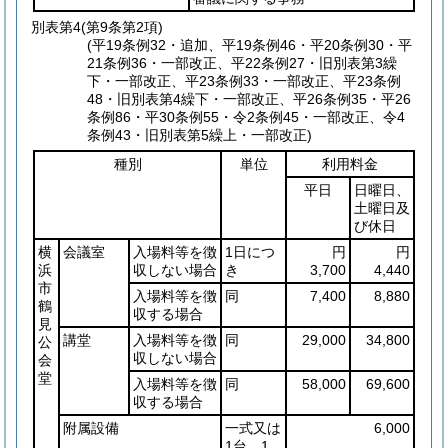
別表第4
(第9条第2項)
(平19条例32・追加、平19条例46・平20条例30・平
21条例36・一部改正、平22条例27・旧別表第3繰
下・一部改正、平23条例33・一部改正、平23条例
48・旧別表第4繰下・一部改正、平26条例35・平26
条例86・平30条例55・令2条例45・一部改正、令4
条例43・旧別表第5繰上・一部改正)
種別
単位
利用料金
平日
日曜日、
土曜日及
び休日
横
会議室
入場料等を徴
1日につ
円
円
浜
収しない場合
き
3,700
4,440
市
入場料等を徴
同
7,400
8,880
鶴
収する場合
見
講堂
入場料等を徴
同
29,000
34,800
公
収しない場合
会
堂
入場料等を徴
同
58,000
69,600
収する場合
附属設備
一式又は
6,000
1台、1