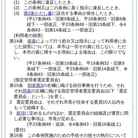
(1)
この条例に違反したとき。
(2)
この条例又はこの条例に基く指示に違反したとき。
(3)
第2条ただし書
に該当する事由が発生したとき。
(平17条例45・旧第9条繰上、平19条例32・旧第8条
繰下・一部改正、平23条例48・旧第13条繰下、令4
条例43・旧第14条繰上・一部改正)
(利用者の損害)
第14条
前条
によって行う処分又は指示によって利用者に生
じた損害については、本市は一切その責に任じない。
ただ
し、本市の責に帰すべき理由による場合は、この限りでな
い。
(平17条例45・旧第10条繰上、平19条例32・旧第9
条繰下・一部改正、平23条例48・旧第14条繰下、令
4条例43・旧第15条繰上・一部改正)
(指定管理者選定委員会)
第15条
別表第3
の右欄に掲げる担任事務を行うため、それ
ぞれ
同表
の左欄に掲げる指定管理者選定委員会
(以下「選定
委員会」という。)
を置く。
2
選定委員会は、それぞれ市長が任命する委員10人以内を
もって組織する。
3
前項
に定めるもののほか、選定委員会の組織及び運営に関
し必要な事項は、市長が定める。
(平23条例48・追加、令4条例43・旧第16条繰上)
(委任)
第16条
この条例実施のための手続その他その執行について