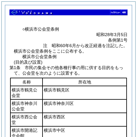
○横浜市公会堂条例
昭和28年3月5日
条例第1号
注 昭和60年6月から改正経過を注記した。
横浜市公会堂条例をここに公布する。
横浜市公会堂条例
(目的及び設置)
第1条
市民の集会その他各種行事の用に供する目的をもっ
て、公会堂を次のように設置する。
名称
所在地
横浜市鶴見公
横浜市鶴見区
会堂
横浜市神奈川
横浜市神奈川区
公会堂
横浜市西公会
横浜市西区
堂
横浜市開港記
横浜市中区
念会館