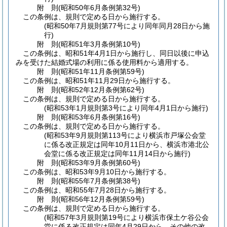
附
則
(昭和50年6月
条例第32号)
この条例は、規則で定める日から施行する。
(昭和50年7月規則第77号により同年同月28日から施
行)
附
則
(昭和51年3月
条例第10号)
この条例は、昭和51年4月1日から施行し、同日以後に申込
みを受けた結婚式場の利用に係る使用料から適用する。
附
則
(昭和51年11月
条例第59号)
この条例は、昭和51年11月29日から施行する。
附
則
(昭和52年12月
条例第62号)
この条例は、規則で定める日から施行する。
(昭和53年1月規則第3号により同年4月1日から施行)
附
則
(昭和53年6月
条例第16号)
この条例は、規則で定める日から施行する。
(昭和53年9月規則第113号により横浜市戸塚公会堂
に係る改正規定は同年10月11日から、横浜市港北公
会堂に係る改正規定は同年11月14日から施行)
附
則
(昭和53年9月
条例第60号)
この条例は、昭和53年9月10日から施行する。
附
則
(昭和55年7月
条例第38号)
この条例は、昭和55年7月28日から施行する。
附
則
(昭和56年12月
条例第59号)
この条例は、規則で定める日から施行する。
(昭和57年3月規則第19号により横浜市保土ケ谷公会
堂に係る改正規定は同年4月29日から、その他の改