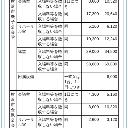
横
会議室
入場料等を徴
1日につ
8,600
10,320
浜
収しない場合
き
市
入場料等を徴
同
17,200
20,640
磯
収する場合
子
リハーサ
入場料等を徴
同
5,100
6,120
公
ル室
収しない場合
会
堂
入場料等を徴
同
10,200
12,240
収する場合
講堂
入場料等を徴
同
29,000
34,800
収しない場合
入場料等を徴
同
58,000
69,600
収する場合
附属設備
一式又は
6,000
1台、1
日につき
横
会議室
入場料等を徴
1日につ
4,300
5,160
浜
収しない場合
き
市
入場料等を徴
同
8,600
10,320
金
収する場合
沢
リハーサ
入場料等を徴
同
2,600
3,120
公
ル室
収しない場合
会