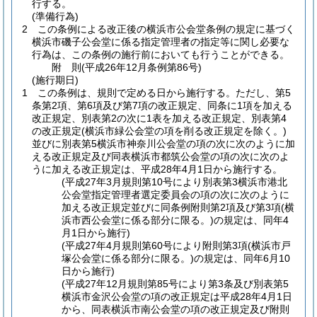
行する。
(準備行為)
2
この条例による改正後の横浜市公会堂条例の規定に基づく
横浜市磯子公会堂に係る指定管理者の指定等に関し必要な
行為は、この条例の施行前においても行うことができる。
附
則
(平成26年12月
条例第86号)
(施行期日)
1
この条例は、規則で定める日から施行する。
ただし、第5
条第2項、第6項及び第7項の改正規定、同条に1項を加える
改正規定、別表第2の次に1表を加える改正規定、別表第4
の改正規定
(横浜市緑公会堂の項を削る改正規定を除く。)
並びに別表第5横浜市神奈川公会堂の項の次に次のように加
える改正規定及び同表横浜市都筑公会堂の項の次に次のよ
うに加える改正規定は、平成28年4月1日から施行する。
(平成27年3月規則第10号により別表第3横浜市港北
公会堂指定管理者選定委員会の項の次に次のように
加える改正規定並びに同条例附則第2項及び第3項(横
浜市西公会堂に係る部分に限る。)の規定は、同年4
月1日から施行)
(平成27年4月規則第60号により附則第3項(横浜市戸
塚公会堂に係る部分に限る。)の規定は、同年6月10
日から施行)
(平成27年12月規則第85号により第3条及び別表第5
横浜市金沢公会堂の項の改正規定は平成28年4月1日
から、同表横浜市南公会堂の項の改正規定及び附則