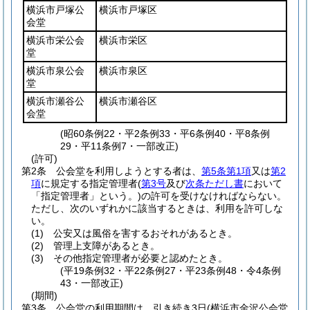
横浜市戸塚公
横浜市戸塚区
会堂
横浜市栄公会
横浜市栄区
堂
横浜市泉公会
横浜市泉区
堂
横浜市瀬谷公
横浜市瀬谷区
会堂
(昭60条例22・平2条例33・平6条例40・平8条例
29・平11条例7・一部改正)
(許可)
第2条
公会堂を利用しようとする者は、
第5条第1項
又は
第2
項
に規定する指定管理者
(
第3号
及び
次条ただし書
において
「指定管理者」という。)
の許可を受けなければならない。
ただし、次のいずれかに該当するときは、利用を許可しな
い。
(1)
公安又は風俗を害するおそれがあるとき。
(2)
管理上支障があるとき。
(3)
その他指定管理者が必要と認めたとき。
(平19条例32・平22条例27・平23条例48・令4条例
43・一部改正)
(期間)
第3条
公会堂の利用期間は、引き続き3日
(横浜市金沢公会堂