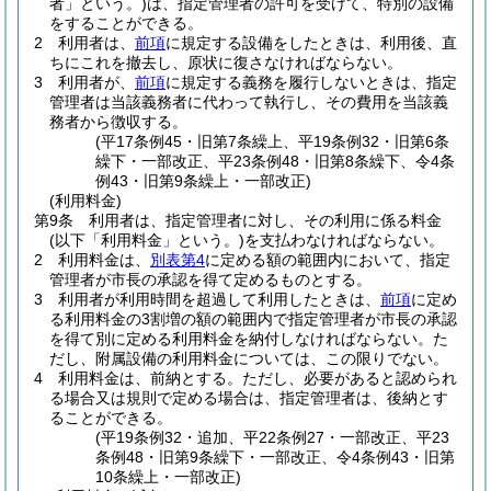
者」という。)
は、指定管理者の許可を受けて、特別の設備
をすることができる。
2
利用者は、
前項
に規定する設備をしたときは、利用後、直
ちにこれを撤去し、原状に復さなければならない。
3
利用者が、
前項
に規定する義務を履行しないときは、指定
管理者は当該義務者に代わって執行し、その費用を当該義
務者から徴収する。
(平17条例45・旧第7条繰上、平19条例32・旧第6条
繰下・一部改正、平23条例48・旧第8条繰下、令4条
例43・旧第9条繰上・一部改正)
(利用料金)
第9条
利用者は、指定管理者に対し、その利用に係る料金
(以下「利用料金」という。)
を支払わなければならない。
2
利用料金は、
別表第4
に定める額の範囲内において、指定
管理者が市長の承認を得て定めるものとする。
3
利用者が利用時間を超過して利用したときは、
前項
に定め
る利用料金の3割増の額の範囲内で指定管理者が市長の承認
を得て別に定める利用料金を納付しなければならない。
た
だし、附属設備の利用料金については、この限りでない。
4
利用料金は、前納とする。
ただし、必要があると認められ
る場合又は規則で定める場合は、指定管理者は、後納とす
ることができる。
(平19条例32・追加、平22条例27・一部改正、平23
条例48・旧第9条繰下・一部改正、令4条例43・旧第
10条繰上・一部改正)