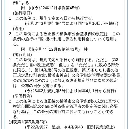
例による。
附
則
(令和2年12月
条例第45号)
(施行期日)
1
この条例は、規則で定める日から施行する。
(令和3年3月規則第4号により同年5月10日から施行)
(適用)
2
この条例による改正後の横浜市公会堂条例の規定は、この
条例の施行の日以後の利用に係る利用料金について適用す
る。
附
則
(令和4年12月
条例第43号)
抄
(施行期日)
1
この条例は、規則で定める日から施行する。
ただし、第3
条ただし書の改正規定
(「但し」を「ただし」に改める部分
に限る。)
、第14条第3号の改正規定、第15条ただし書の改
正規定及び別表第3横浜市神奈川公会堂指定管理者選定委員
会の項の次に次のように加える改正規定並びに次項の規定
は、公布の日から施行する。
(令和6年2月規則第3号により同年4月1日から施行)
(準備行為)
2
この条例による改正後の横浜市公会堂条例の規定に基づく
横浜市開港記念会館に係る指定管理者の指定等に関し必要
な行為は、この条例の施行前においても行うことができ
る。
別表第1
(第5条第2項)
(平22条例27・追加、令4条例43・旧別表第2繰上)