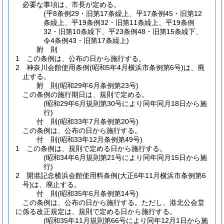
必要な事項は、市長が定める。
(平8条例29・旧第17条繰上、平17条例45・旧第12
条繰上、平19条例32・旧第11条繰上、平19条例
32・旧第10条繰下、平23条例48・旧第15条繰下、
令4条例43・旧第17条繰上)
附
則
1
この条例は、公布の日から施行する。
2
神奈川会館使用条例
(昭和5年4月横浜市条例第6号)
は、廃
止する。
附
則
(昭和29年6月
条例第23号)
この条例の施行期日は、規則で定める。
(昭和29年6月規則第30号により同年同月18日から施
行)
付
則
(昭和33年7月
条例第20号)
この条例は、公布の日から施行する。
付
則
(昭和33年12月
条例第49号)
1
この条例は、規則で定める日から施行する。
(昭和34年6月規則第21号により同年同月15日から施
行)
2
開港記念横浜会館使用料条例
(大正6年11月横浜市条例第6
号)
は、廃止する。
付
則
(昭和35年6月
条例第14号)
この条例は、公布の日から施行する。
ただし、港北公会堂
に係る改正規定は、規則で定める日から施行する。
(昭和35年11月規則第66号により同年12月1日から施