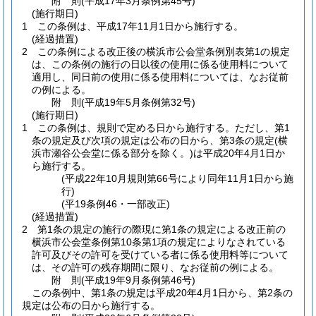
附
則
(平成17年3月
条例第45号)
(施行期日)
1
この条例は、平成17年11月1日から施行する。
(経過措置)
2
この条例による改正後の横浜市公会堂条例別表第1の規定
は、この条例の施行の日以後の使用に係る使用料について
適用し、同日前の使用に係る使用料については、なお従前
の例による。
附
則
(平成19年5月
条例第32号)
(施行期日)
1
この条例は、規則で定める日から施行する。
ただし、第1
条の規定及び次項の規定は公布の日から、第3条の規定
(横
浜市瀬谷公会堂に係る部分を除く。)
は平成20年4月1日か
ら施行する。
(平成22年10月規則第66号により同年11月1日から施
行)
(平19条例46・一部改正)
(経過措置)
2
第1条の規定の施行の際現に第1条の規定による改正前の
横浜市公会堂条例第10条第1項の規定によりなされている
許可及びその許可を受けている者に係る使用料等について
は、その許可の残存期間に限り、なお従前の例による。
附
則
(平成19年9月
条例第46号)
この条例中、第1条の規定は平成20年4月1日から、第2条の
規定は公布の日から施行する。