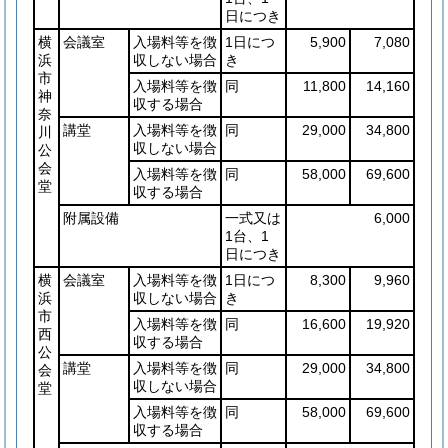
日につき
横
会議室
入場料等を徴
1日につ
5,900
7,080
浜
収しない場合
き
市
入場料等を徴
同
11,800
14,160
神
収する場合
奈
講堂
入場料等を徴
同
29,000
34,800
川
収しない場合
公
会
入場料等を徴
同
58,000
69,600
堂
収する場合
附属設備
一式又は
6,000
1台、1
日につき
横
会議室
入場料等を徴
1日につ
8,300
9,960
浜
収しない場合
き
市
入場料等を徴
同
16,600
19,920
西
収する場合
公
講堂
入場料等を徴
同
29,000
34,800
会
収しない場合
堂
入場料等を徴
同
58,000
69,600
収する場合