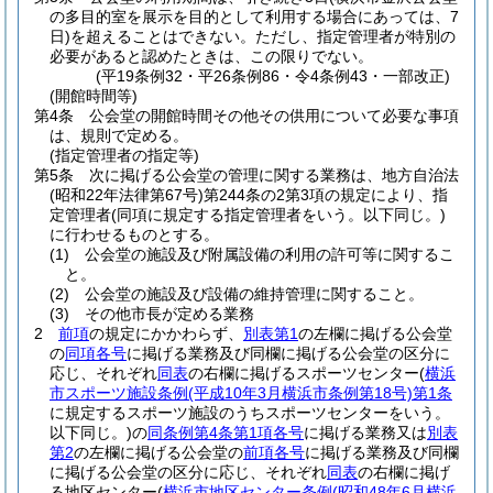
の多目的室を展示を目的として利用する場合にあっては、7
日)
を超えることはできない。
ただし、指定管理者が特別の
必要があると認めたときは、この限りでない。
(平19条例32・平26条例86・令4条例43・一部改正)
(開館時間等)
第4条
公会堂の開館時間その他その供用について必要な事項
は、規則で定める。
(指定管理者の指定等)
第5条
次に掲げる公会堂の管理に関する業務は、地方自治法
(昭和22年法律第67号)
第244条の2第3項の規定により、指
定管理者
(同項に規定する指定管理者をいう。以下同じ。)
に行わせるものとする。
(1)
公会堂の施設及び附属設備の利用の許可等に関するこ
と。
(2)
公会堂の施設及び設備の維持管理に関すること。
(3)
その他市長が定める業務
2
前項
の規定にかかわらず、
別表第1
の左欄に掲げる公会堂
の
同項各号
に掲げる業務及び同欄に掲げる公会堂の区分に
応じ、それぞれ
同表
の右欄に掲げるスポーツセンター
(
横浜
市スポーツ施設条例
(平成10年3月横浜市条例第18号)
第1条
に規定するスポーツ施設のうちスポーツセンターをいう。
以下同じ。)
の
同条例第4条第1項各号
に掲げる業務又は
別表
第2
の左欄に掲げる公会堂の
前項各号
に掲げる業務及び同欄
に掲げる公会堂の区分に応じ、それぞれ
同表
の右欄に掲げ
る地区センター
(
横浜市地区センター条例
(昭和48年6月横浜