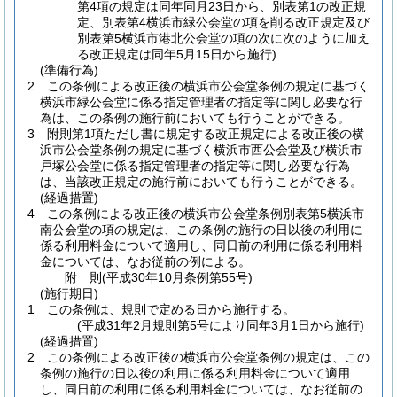
第4項の規定は同年同月23日から、別表第1の改正規
定、別表第4横浜市緑公会堂の項を削る改正規定及び
別表第5横浜市港北公会堂の項の次に次のように加え
る改正規定は同年5月15日から施行)
(準備行為)
2
この条例による改正後の横浜市公会堂条例の規定に基づく
横浜市緑公会堂に係る指定管理者の指定等に関し必要な行
為は、この条例の施行前においても行うことができる。
3
附則第1項ただし書に規定する改正規定による改正後の横
浜市公会堂条例の規定に基づく横浜市西公会堂及び横浜市
戸塚公会堂に係る指定管理者の指定等に関し必要な行為
は、当該改正規定の施行前においても行うことができる。
(経過措置)
4
この条例による改正後の横浜市公会堂条例別表第5横浜市
南公会堂の項の規定は、この条例の施行の日以後の利用に
係る利用料金について適用し、同日前の利用に係る利用料
金については、なお従前の例による。
附
則
(平成30年10月
条例第55号)
(施行期日)
1
この条例は、規則で定める日から施行する。
(平成31年2月規則第5号により同年3月1日から施行)
(経過措置)
2
この条例による改正後の横浜市公会堂条例の規定は、この
条例の施行の日以後の利用に係る利用料金について適用
し、同日前の利用に係る利用料金については、なお従前の