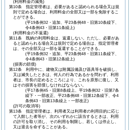
(利用料金の減免)
第10条
指定管理者は、必要があると認められる場合又は規
則で定める場合は、利用料金の全部又は一部を免除するこ
とができる。
(平19条例32・追加、平23条例48・旧第10条繰下、
令4条例43・旧第11条繰上)
(利用料金の不返還)
第11条
既納の利用料金は、返還しない。
ただし、必要があ
ると認められる場合又は規則で定める場合は、指定管理者
は、その全部又は一部を返還することができる。
(平19条例32・追加、平23条例48・旧第11条繰下、
令4条例43・旧第12条繰上)
(損害の賠償)
第12条
利用中に、建物又は附属設備及び器具等を破損し、
又は滅失したときは、何人の行為であるかを問わず、利用
者は、市長の定めるところにより、これを原形に復し、又
はその損害を賠償しなければならない。
(平17条例45・旧第8条繰上、平19条例32・旧第7条
繰下・一部改正、平23条例48・旧第12条繰下、令4
条例43・旧第13条繰上・一部改正)
(許可の取消等)
第13条
指定管理者は、利用者又は利用者の利用目的に応じ
て入館した者等が、次のいずれかに該当するときは、利用
の許可を取り消し、その利用を制限し、若しくは停止し、
又は退去を命ずることがある。