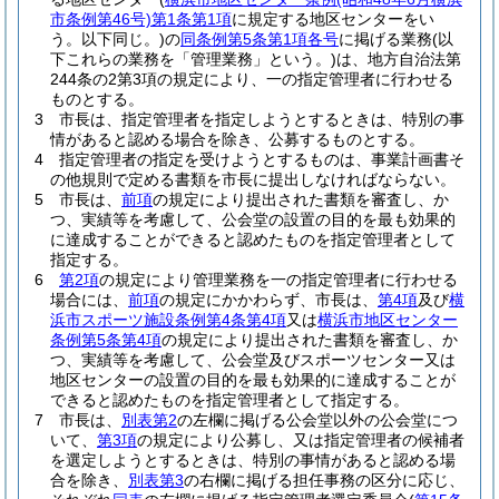
市条例第46号)
第1条第1項
に規定する地区センターをい
う。以下同じ。)
の
同条例第5条第1項各号
に掲げる業務
(以
下これらの業務を「管理業務」という。)
は、地方自治法第
244条の2第3項の規定により、一の指定管理者に行わせる
ものとする。
3
市長は、指定管理者を指定しようとするときは、特別の事
情があると認める場合を除き、公募するものとする。
4
指定管理者の指定を受けようとするものは、事業計画書そ
の他規則で定める書類を市長に提出しなければならない。
5
市長は、
前項
の規定により提出された書類を審査し、か
つ、実績等を考慮して、公会堂の設置の目的を最も効果的
に達成することができると認めたものを指定管理者として
指定する。
6
第2項
の規定により管理業務を一の指定管理者に行わせる
場合には、
前項
の規定にかかわらず、市長は、
第4項
及び
横
浜市スポーツ施設条例第4条第4項
又は
横浜市地区センター
条例第5条第4項
の規定により提出された書類を審査し、か
つ、実績等を考慮して、公会堂及びスポーツセンター又は
地区センターの設置の目的を最も効果的に達成することが
できると認めたものを指定管理者として指定する。
7
市長は、
別表第2
の左欄に掲げる公会堂以外の公会堂につ
いて、
第3項
の規定により公募し、又は指定管理者の候補者
を選定しようとするときは、特別の事情があると認める場
合を除き、
別表第3
の右欄に掲げる担任事務の区分に応じ、