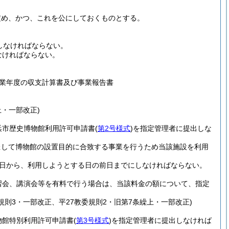
定め、かつ、これを公にしておくものとする。
しなければならない。
なければならない。
業年度の収支計算書及び事業報告書
上・一部改正)
浜市歴史博物館利用許可申請書
(
第2号様式
)
を指定管理者に提出しな
催して博物館の設置目的に合致する事業を行うため当該施設を利用
1日から、利用しようとする日の前日までにしなければならない。
習会、講演会等を有料で行う場合は、当該料金の額について、指定
委規則3・一部改正、平27教委規則2・旧第7条繰上・一部改正)
物館特別利用許可申請書
(
第3号様式
)
を指定管理者に提出しなければ