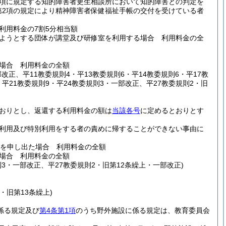
1項に規定する知的障害者更生相談所において知的障害との判定を
第2項の規定により精神障害者保健福祉手帳の交付を受けている者
利用料金の7割5分相当額
ようとする団体が講堂及び研修室を利用する場合 利用料金の全
場合 利用料金の全額
改正、平11教委規則4・平13教委規則6・平14教委規則6・平17教
・平21教委規則9・平24教委規則3・一部改正、平27教委規則2・旧
おりとし、返還する利用料金の額は
当該各号
に定めるとおりとす
利用及び特別利用をする者の責めに帰することができない事由に
しを申し出た場合 利用料金の全額
場合 利用料金の全額
則3・一部改正、平27教委規則2・旧第12条繰上・一部改正)
・旧第13条繰上)
係る規定及び
第4条第1項
のうち野外施設に係る規定は、教育委員会