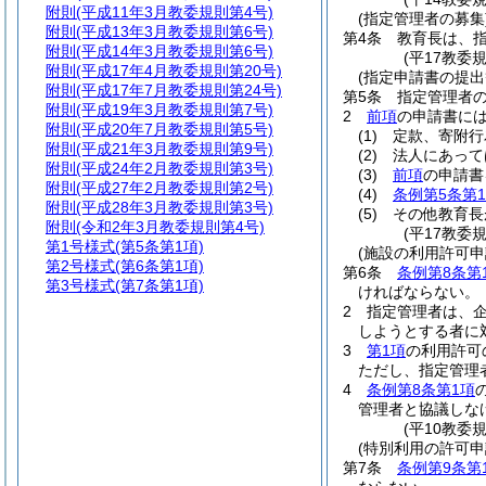
附則
(平成11年3月教委規則第4号)
(指定管理者の募集
附則
(平成13年3月教委規則第6号)
第4条
教育長は、
附則
(平成14年3月教委規則第6号)
(平17教委
附則
(平成17年4月教委規則第20号)
(指定申請書の提出
附則
(平成17年7月教委規則第24号)
第5条
指定管理者
附則
(平成19年3月教委規則第7号)
2
前項
の申請書に
附則
(平成20年7月教委規則第5号)
(1)
定款、寄附行
附則
(平成21年3月教委規則第9号)
(2)
法人にあって
附則
(平成24年2月教委規則第3号)
(3)
前項
の申請書
附則
(平成27年2月教委規則第2号)
(4)
条例第5条第
附則
(平成28年3月教委規則第3号)
(5)
その他教育長
附則
(令和2年3月教委規則第4号)
(平17教委
第1号様式
(第5条第1項)
(施設の利用許可申
第2号様式
(第6条第1項)
第6条
条例第8条第
第3号様式
(第7条第1項)
ければならない。
2
指定管理者は、
しようとする者に
3
第1項
の利用許可
ただし、指定管理
4
条例第8条第1項
管理者と協議しな
(平10教委
(特別利用の許可申
第7条
条例第9条第