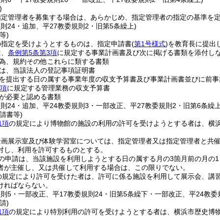
)
指定管理者を募集する場合は、あらかじめ、指定管理者の指定の基準を
規則24・追加、平27教委規則2・旧第5条繰上)
等)
の指定を受けようとするものは、指定申請書
(
第1号様式
)
を教育長に提出
は、
条例第5条第3項
に規定する事業計画書及び次に掲げる書類を添付し
為、規約その他これらに類する書類
は、当該法人の登記事項証明書
を提出する日の属する事業年度の収支予算書及び事業計画書並びに前事
1項
に規定する管理業務の収支予算書
が必要と認める書類
規則24・追加、平24教委規則3・一部改正、平27教委規則2・旧第6条繰
請書等)
1項
の規定により博物館の施設の利用の許可を受けようとする者は、横
企画展示室及び体験学習室については、指定管理者又は指定管理者と共
対し、利用を許可するものとする。
の申請は、当該施設を利用しようとする日の属する月の3箇月前の月の
者が主催し、又は共催して利用する場合は、この限りでない。
の規定により許可を受けた者は、許可に係る施設を利用して展示会、講
ければならない。
規則5・一部改正、平17教委規則24・旧第5条繰下・一部改正、平24教
請)
1項
の規定により特別利用の許可を受けようとする者は、横浜市歴史博