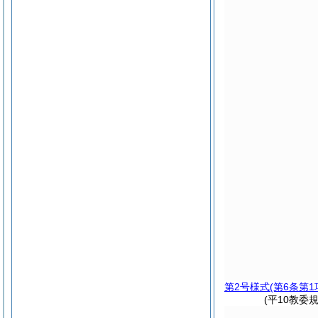
第2号様式
(第6条第1
(平10教委