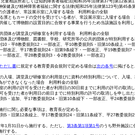
る児童相談所若しくは知的障害者福祉法
(昭和35年法律第37号)
第12条第
神保健及び精神障害者福祉に関する法律
(昭和25年法律第123号)
第45条
の介護者が、常設展示室に入場する場合 利用料金の全額
る濱ともカードの交付を受けている者が、常設展示室に入場する場合 
共催して博物館の設置目的に合致する事業を行うため当該施設を利用し
共団体が講堂及び研修室を利用する場合 利用料金の全額
団体及び博物館、図書館、学校、研究所等の公共的団体が特別利用する
則10・平8教委規則12・一部改正、平10教委規則5・旧第10条繰上・一部
一部改正、平17教委規則24・旧第9条繰下・一部改正、平19教委規則7
・一部改正、平28教委規則3・令2教委規則4・一部改正)
条ただし書
に規定する教育委員会規則で定める場合は
次の各号
に掲げると
の入場、講堂及び研修室の利用並びに資料の特別利用について、入場、
為ができなくなった場合 利用料金の全額
室の利用の許可を受けた者が利用日の30日前までに利用の許可の取消
可を受けた者が利用日の前日までに特別利用の許可の取消しを申し出た
規則5・追加、平17教委規則24・旧第10条繰下・一部改正、平24教委規
施行に関し必要な事項は、教育長が定める。
規則5・旧第12条繰上、平17教委規則24・旧第11条繰下、平27教委規則2
年1月31日から施行する。
ただし、
第3条第1項第1号
のうち野外施設に
施行する。