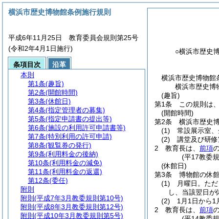
横浜市歴史博物館条例施行規則
平成6年11月25日 教育委員会規則第25号
(令和2年4月1日施行)
○横浜市歴史
条項目次
沿革
本則
横浜市歴史博物館
第1条
(趣旨)
横浜市歴史博
第2条
(開館時間)
(趣旨)
第3条
(休館日)
第1条
この規則は
第4条
(指定管理者の募集)
(開館時間)
第5条
(指定申請書の提出等)
第2条
横浜市歴史
第6条
(施設の利用許可申請書等)
(1)
常設展示室、
第7条
(特別利用の許可申請)
(2)
講堂及び研修
第8条
(観覧券の発行)
2
教育長は、
前項
第9条
(利用料金の後納)
(平17教委
第10条
(利用料金の減免)
(休館日)
第11条
(利用料金の返還)
第3条
博物館の休
第12条
(委任)
(1)
月曜日。
ただ
附則
し、当該翌日が
附則
(平成7年3月教委規則第10号)
(2)
1月1日から1
附則
(平成8年3月教委規則第12号)
2
教育長は、
前項
附則
(平成10年3月教委規則第5号)
(平14教委