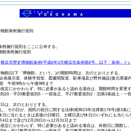
博物館条例施行規則
条例施行規則をここに公布する。
物館条例施行規則
、
横浜市歴史博物館条例
(平成6年3月横浜市条例第8号。以下「条例」とい
博物館
(以下「博物館」という。)
の開館時間は、次のとおりとする。
企画展示室、体験学習室、図書閲覧室、駐車場及び野外施設
(復元環濠
室 午前9時から午後9時まで
の規定にかかわらず、特に必要があると認める場合は、開館時間を変更
規則20・平20教委規則5・一部改正、平27教委規則2・旧第3条繰上・一部
館日は、次のとおりとする。
し、その日が、国民の祝日に関する法律
(昭和23年法律第178号)
第3条
休日に当たるときは直後の日曜日、土曜日及び休日のいずれにも当たら
月4日まで及び12月28日から12月31日まで
の規定にかかわらず、特に必要があると認める場合は、休館日に開館し
規則6・平17教委規則20・一部改正、平27教委規則2・旧第4条繰上)