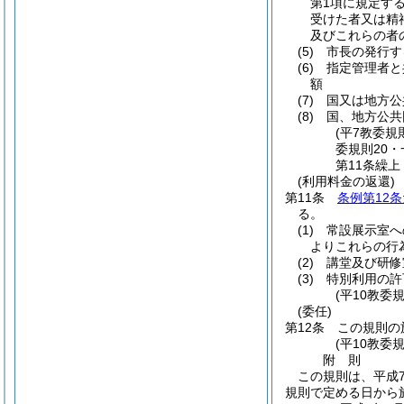
第1項に規定す
受けた者又は精
及びこれらの者
(5)
市長の発行す
(6)
指定管理者と
額
(7)
国又は地方公
(8)
国、地方公共
(平7教委規
委規則20・
第11条繰上
(利用料金の返還)
第11条
条例第12
る。
(1)
常設展示室へ
よりこれらの行
(2)
講堂及び研修
(3)
特別利用の許
(平10教委
(委任)
第12条
この規則の
(平10教委
附
則
この規則は、平成7
規則で定める日から