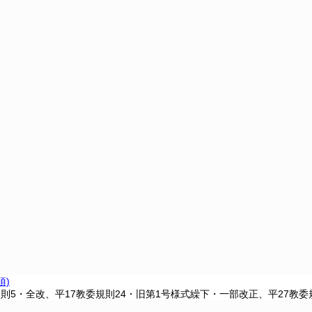
項)
規則5・全改、平17教委規則24・旧第1号様式繰下・一部改正、平27教委