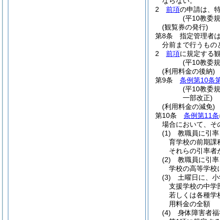
ならない。
2
前項
の申請は、
(平10教委
(観覧券の発行)
第8条
指定管理者
分前まで行うもの
2
前項
に規定する
(平10教委
(利用料金の後納)
第9条
条例第10条
(平10教委
一部改正)
(利用料金の減免)
第10条
条例第11条
場合において、そ
(1)
教職員に引率
育学校の前期課
それらの引率者
(2)
教職員に引率
学校の高等学校
(3)
土曜日に、小
支援学校の中学
若しくは各種学
用料金の全額
(4)
身体障害者福