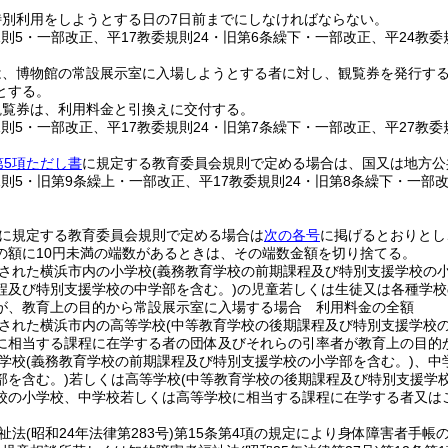
特別利用をしようとする日の7日前までにしなければならない。
規則5・一部改正、平17教委規則24・旧第6条繰下・一部改正、平24教
は、博物館の常設展示室に入場しようとする者に対し、観覧券を発行す
とする。
観覧券は、利用料金と引換えに交付する。
規則5・一部改正、平17教委規則24・旧第7条繰下・一部改正、平27教委
第5項ただし書
に規定する教育委員会規則で定める場合は、国又は地方公
規則5・旧第9条繰上・一部改正、平17教委規則24・旧第8条繰下・一部
に規定する教育委員会規則で定める場合は
次の各号
に掲げるとおりとし
の額に10円未満の端数があるときは、その端数金額を切り捨てる。
された横浜市内の小学校
(義務教育学校の前期課程及び特別支援学校の小
程及び特別支援学校の中学部を含む。)
の児童若しくは生徒又は各種学校
が、教育上の目的から常設展示室に入場する場合 利用料金の全額
された横浜市内の高等学校
(中等教育学校の後期課程及び特別支援学校の
に相当する課程に在学する者の団体及びそれらの引率者が教育上の目的
学校
(義務教育学校の前期課程及び特別支援学校の小学部を含む。)
、中
部を含む。)
若しくは高等学校
(中等教育学校の後期課程及び特別支援学
校の小学校、中学校若しくは高等学校に相当する課程に在学する者又は
祉法
(昭和24年法律第283号)
第15条第4項の規定により身体障害者手帳