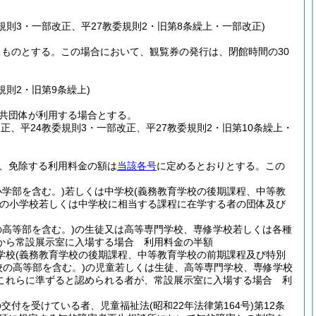
委規則3・一部改正、平27教委規則2・旧第8条繰上・一部改正)
るものとする。
この場合において、観覧券の発行は、閉館時間の30
規則2・旧第9条繰上)
共団体が利用する場合とする。
改正、平24教委規則3・一部改正、平27教委規則2・旧第10条繰上・
、免除する利用料金の額は
当該各号
に定めるとおりとする。
この
学部を含む。)
若しくは中学校
(義務教育学校の後期課程、中等教
の小学校若しくは中学校に相当する課程に在学する者の団体及び
高等部を含む。)
の生徒又は高等専門学校、専修学校若しくは各種
から常設展示室に入場する場合 利用料金の半額
学校
(義務教育学校の後期課程、中等教育学校の前期課程及び特別
校の高等部を含む。)
の児童若しくは生徒、高等専門学校、専修学校
これらに準ずると認められる者が、常設展示室に入場する場合 利
の交付を受けている者、児童福祉法
(昭和22年法律第164号)
第12条