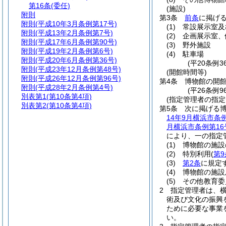
第16条
(委任)
(施設)
附則
第3条
前条
に掲げ
附則
(平成10年3月条例第17号)
(1)
常設展示室及
附則
(平成13年2月条例第7号)
(2)
企画展示室、
附則
(平成17年6月条例第90号)
(3)
野外施設
附則
(平成19年2月条例第6号)
(4)
駐車場
附則
(平成20年6月条例第36号)
(平20条例
附則
(平成23年12月条例第48号)
(開館時間等)
附則
(平成26年12月条例第96号)
第4条
博物館の開
附則
(平成28年2月条例第4号)
(平26条例
別表第1
(第10条第4項)
(指定管理者の指定
別表第2
(第10条第4項)
第5条
次に掲げる
14年9月横浜市条例
月横浜市条例第16
により、一の指定
(1)
博物館の施設
(2)
特別利用
(
第9
(3)
第2条
に規定
(4)
博物館の施設
(5)
その他教育委
2
指定管理者は、
術及び文化の振興
ために必要な事業
い。