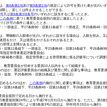
は、
第8条第1項
及び
第9条第1項
の規定により許可を受けた者が次のいず
制限し、若しくは停止させることができる。
各号
又は
第9条第3項各号
のいずれかに該当するに至ったとき。
この条例
に基づく教育委員会規則の規定に違反したとき。
づく許可の条件に違反したとき。
17・一部改正、平17条例90・旧第11条繰下・一部改正、平23条例48・
は、博物館の入館者が次のいずれかに該当する場合は、入館を拒み、又
迷惑をかけ、又は迷惑をかけるおそれがあるとき。
の管理上支障があるとき。
90・旧第12条繰下・一部改正、平23条例48・旧第14条繰下、平26条例9
館等指定管理者選定評価委員会)
の候補者の選定、指定管理者による管理業務に係る評価等について調査
、教育委員会が任命する委員10人以内をもって組織する。
ののほか、選定評価委員会の組織及び運営に関し必要な事項は、教育委
48・追加、平26条例96・旧第16条繰上・一部改正)
定めるもののほか、
この条例
の施行に関し必要な事項は、教育委員会規
90・旧第14条繰下、平23条例48・旧第15条繰下、平26条例96・旧第17
委員会規則で定める日から施行する。
11月教委規則第24号により平成7年1月31日から施行する。ただし、第
月教委規則第1号により第3条第3号の規定は、同年同月23日から施行)