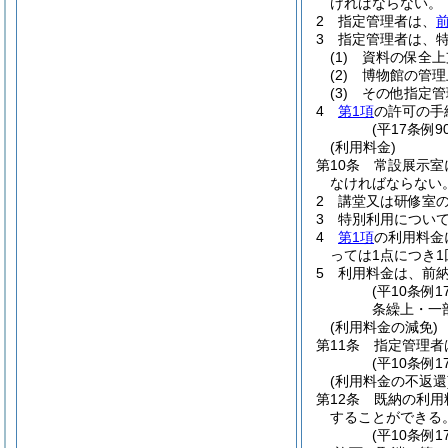
ければならない。
2
指定管理者は、
3
指定管理者は、
(1)
資料の保全上
(2)
博物館の管理
(3)
その他指定管
4
第1項
の許可の手
(平17条例
(利用料金)
第10条
常設展示室
なければならない
2
講堂又は研修室
3
特別利用につい
4
第1項
の利用料金
っては1点につき1
5
利用料金は、前
(平10条例
条繰上・一
(利用料金の減免)
第11条
指定管理者
(平10条例
(利用料金の不返還
第12条
既納の利用
することができる
(平10条例