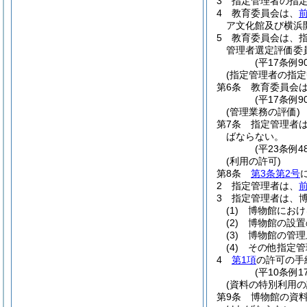
3
指定管理者の指
4
教育委員会は、
ア文化館及び横浜
5
教育委員会は、
管理者選定評価委
(平17条例
(指定管理者の指定
第6条
教育委員会
(平17条例
(管理業務の評価)
第7条
指定管理者
ばならない。
(平23条例
(利用の許可)
第8条
第3条第2号
2
指定管理者は、
3
指定管理者は、
(1)
博物館におけ
(2)
博物館の設置
(3)
博物館の管理
(4)
その他指定管
4
第1項
の許可の手
(平10条例
(資料の特別利用の
第9条
博物館の資