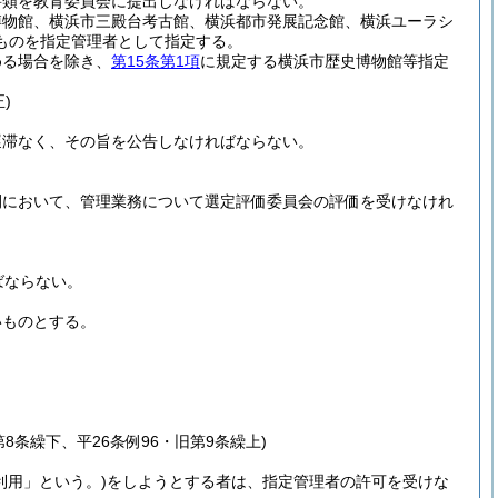
書類を教育委員会に提出しなければならない。
博物館、横浜市三殿台考古館、横浜都市発展記念館、横浜ユーラシ
ものを指定管理者として指定する。
める場合を除き、
第15条第1項
に規定する横浜市歴史博物館等指定
。
)
遅滞なく、その旨を公告しなければならない。
間において、管理業務について選定評価委員会の評価を受けなけれ
ばならない。
いものとする。
第8条繰下、平26条例96・旧第9条繰上)
利用」という。)
をしようとする者は、指定管理者の許可を受けな