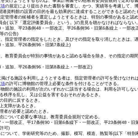
定を受けようとするものは、事業計画書その他教育委員会規則で定める
前項
の規定により提出された書類を審査し、かつ、実績等を考慮して、
開港資料館の設置の目的を最も効果的に達成することができると認めた
指定管理者の候補者を選定しようとするときは、特別の事情があると認
員会
( 以下「選定評価委員会」という。)
の意見を聴かなければならない
90・追加、平23条例48・一部改正、平26条例96・旧第6条繰上・一部改正
等の公告)
は、指定管理者の指定をしたとき、及びその指定を取り消したときは、
90・追加、平26条例96・旧第7条繰上)
は、教育委員会が特別の事情があると認める場合を除き、その指定の期
48・追加、平26条例96・旧第8条繰上・一部改正)
に掲げる施設を利用しようとする者は、指定管理者の許可を受けなけれ
前項
の許可に博物館の管理上必要な条件を付けることができる。
博物館の施設の利用が次のいずれかに該当する場合は、利用を許可しな
る秩序を乱し、又は公益を害するおそれがあるとき。
の目的に反するとき。
上支障があるとき。
理者が必要と認めたとき。
続について必要な事項は、教育委員会規則で定める。
17・一部改正、平17条例90・旧第6条繰下・一部改正、平23条例48・旧
許可)
料について、学術研究等のため、撮影、模写、模造、熟覧等
(以下「特別