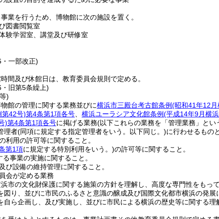
る事業を行うため、博物館に次の施設を置く。
び図書閲覧室
体験学習室、講堂及び研修室
36・一部改正)
館時間及び休館日は、教育委員会規則で定める。
96・旧第5条繰上)
等)
博物館の管理に関する業務並びに
横浜市三殿台考古館条例
(昭和41年12
第42号)
第4条第1項各号
、
横浜ユーラシア文化館条例
(平成14年9月横
号)
第4条第1項各号
に掲げる業務
(以下これらの業務を「管理業務」とい
管理者
(同項に規定する指定管理者をいう。以下同じ。)
に行わせるもの
の利用の許可等に関すること。
条第1項
に規定する特別利用をいう。)
の許可等に関すること。
する事業の実施に関すること。
及び設備の維持管理に関すること。
員会が定める業務
横浜市の文化財保護に関する施策の方針を理解し、高度な専門性をもっ
を図り、並びに市民のふるさと意識の醸成及び国際文化都市横浜の発展
を自ら企画し、及び実施し、並びに市民による横浜の歴史等に関する理