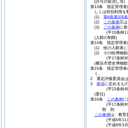
(許可の取消し等)
第13条
指定管理者
しくは特別利用を
(1)
第8条第3項
(2)
この条例
又は
(3)
この条例
に基
(平10条例
(入館の制限)
第14条
指定管理者
(1)
他の入館者に
(2)
その他博物館
(平17条例
(横浜市歴史博物
第15条
指定管理者
く。
2
選定評価委員会は
3
前項
に定めるも
(平23条例
(委任)
第16条
この条例
に
(平17条例
附
則
この条例
は、教育
(平成6年
(平成8年3