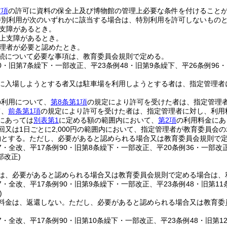
前項
の許可に資料の保全上及び博物館の管理上必要な条件を付けること
特別利用が次のいずれかに該当する場合は、特別利用を許可しないもの
支障があるとき。
上支障があるとき。
理者が必要と認めたとき。
続について必要な事項は、教育委員会規則で定める。
90・旧第7条繰下・一部改正、平23条例48・旧第9条繰下、平26条例96・
に入場しようとする者又は駐車場を利用しようとする者は、指定管理者
。
の利用について、
第8条第1項
の規定により許可を受けた者は、指定管理
て、
前条第1項
の規定により許可を受けた者は、指定管理者に対し、利用
にあっては
別表第1
に定める額の範囲内において、
第2項
の利用料金にあ
回又は1日ごとに2,000円の範囲内において、指定管理者が教育委員会
納とする。
ただし、必要があると認められる場合又は教育委員会規則で
17・全改、平17条例90・旧第8条繰下・一部改正、平20条例36・一部改
部改正)
は、必要があると認められる場合又は教育委員会規則で定める場合は、
17・全改、平17条例90・旧第9条繰下・一部改正、平23条例48・旧第11
)
料金は、返還しない。
ただし、必要があると認められる場合又は教育委
。
17・全改、平17条例90・旧第10条繰下・一部改正、平23条例48・旧第1