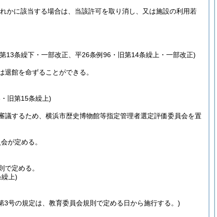
れかに該当する場合は、当該許可を取り消し、又は施設の利用若
旧第13条繰下・一部改正、平26条例96・旧第14条繰上・一部改正)
は退館を命ずることができる。
6・旧第15条繰上)
審議するため、横浜市歴史博物館等指定管理者選定評価委員会を置
員会が定める。
則で定める。
条繰上)
3条第3号の規定は、教育委員会規則で定める日から施行する。)