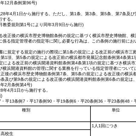
6年12月
条例第96号)
28年4月1日から施行する。
ただし、第1条、第3条、第5条、第7条及
行する。
2月教委規則第1号により同年3月9日から施行)
よる改正後の横浜市歴史博物館条例の規定に基づく横浜市歴史博物館、横
に係る指定管理者の指定等に関し必要な行為は、この条例の施行前にお
書に規定する規定の施行の際現に第1条の規定による改正前の横浜市三殿
条第1項、第5条の規定による改正前の横浜都市発展記念館条例第4条第1
規定による改正前の横浜開港資料館条例第4条第1項の規定に基づき横浜
び横浜開港資料館の管理に関する業務を行っている指定管理者について
改正後の横浜市歴史博物館条例第7条、第5条の規定による改正後の横浜
6条及び第9条の規定による改正後の横浜開港資料館条例第6条の規定は
8年2月
条例第4号)
8年4月1日から施行する。
)
17・平13条例7・平17条例90・平19条例6・平20条例36・平23条例48・
種別
単位
1人1回につき
・高校生