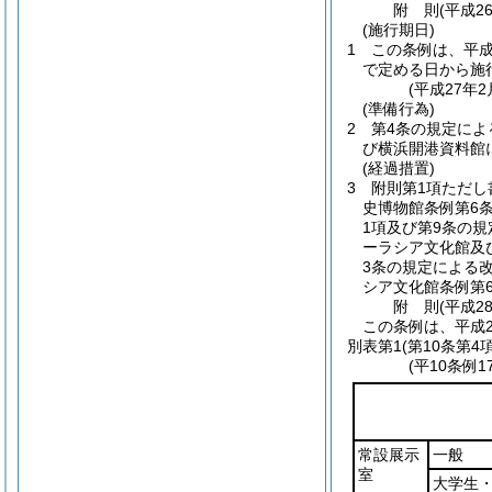
附
則
(平成2
(施行期日)
1
この条例は、平成
で定める日から施
(平成27年
(準備行為)
2
第4条の規定に
び横浜開港資料館
(経過措置)
3
附則第1項ただし
史博物館条例第6
1項及び第9条の
ーラシア文化館及
3条の規定による
シア文化館条例第
附
則
(平成2
この条例は、平成2
別表第1
(第10条第4項
(平10条例
常設展示
一般
室
大学生