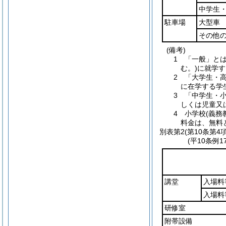
中学生
駐車場
大型車
その他
(備考)
1 「一般」と
む。)に就学
2 「大学生・
に在学する学
3 「中学生・
しくは児童又
4 小学校(義
料金は、無料
別表第2
(第10条第4項
(平10条例
講堂
入場料
入場料
研修室
附帯設備