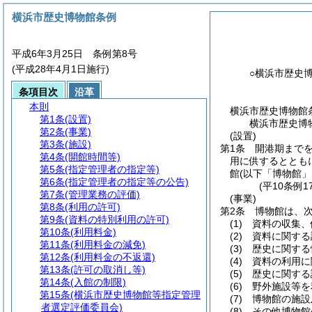
横浜市歴史博物館条例
平成6年3月25日 条例第8号
(平成28年4月1日施行)
○横浜市歴史
条項目次
沿革
本則
横浜市歴史博物館
第1条
(設置)
横浜市歴史博
第2条
(事業)
(設置)
第3条
(施設)
第1条
開港期まで
第4条
(開館時間等)
用に供するととも
第5条
(指定管理者の指定等)
館
(以下「博物館」
第6条
(指定管理者の指定等の公告)
(平10条例
第7条
(管理業務の評価)
(事業)
第8条
(利用の許可)
第2条
博物館は、
第9条
(資料の特別利用の許可)
(1)
資料の収集、
第10条
(利用料金)
(2)
資料に関する
第11条
(利用料金の減免)
(3)
歴史に関する
第12条
(利用料金の不返還)
(4)
資料の利用に
第13条
(許可の取消し等)
(5)
歴史に関する
第14条
(入館の制限)
(6)
野外施設等を
第15条
(横浜市歴史博物館等指定管理
(7)
博物館の施設
者選定評価委員会)
(8)
その他博物館