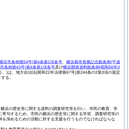
月横浜市条例第54号)
第4条第1項各号
、
横浜都市発展記念館条例
(平成
浜市条例第43号)
第4条第1項各号
及び
横浜開港資料館条例
(昭和56年3
う。)
は、地方自治法
(昭和22年法律第67号)
第244条の2第3項の規定
とする。
て横浜の歴史等に関する資料の調査研究等を行い、市民の教育、学
に寄与するため、市民の横浜の歴史等に関する学習、調査研究等の
解を深めるための活動に対する支援を行うものでなければならな