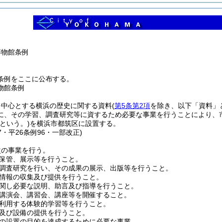
博物館条例
条例をここに公布する。
物館条例
を中心とする横浜の歴史に関する資料
(
第5条第2項
を除き、以下「資料」
に、その学習、調査研究等に資するため必要な事業を行うことにより、
という。)
を横浜市都筑区に設置する。
17・平26条例96・一部改正)
次の事業を行う。
保管、展示等を行うこと。
調査研究を行い、その成果の展示、出版等を行うこと。
情報の収集及び提供を行うこと。
関し必要な説明、助言及び指導を行うこと。
講演会、講習会、講座等を開催すること。
利用する体験的学習等を行うこと。
及び設備の提供を行うこと。
の設置の目的を達成するために必要な事業