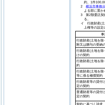
約、1件100
2
横浜市事務分
よる部に置か
3 第2類委託
る。
イ 行政財産
(
上権等の設定
事
行政財産
(土地を除
附又は贈与の受納
行政財産
(土地を除
けの契約
行政財産
(土地を除
約
行政財産
(土地を除
等に係る補償契約
行政財産等の貸付
定の契約
普通財産等の貸付
定の契約
契約に基づく請求