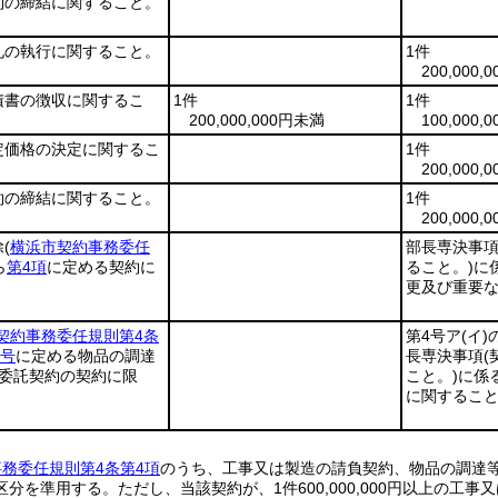
約の締結に関すること。
札の執行に関すること。
1件
200,000
積書の徴収に関するこ
1件
1件
。
200,000,000円未満
100,000
定価格の決定に関するこ
1件
。
200,000
約の締結に関すること。
1件
200,000
除
(
横浜市契約事務委任
部長専決事
ら
第4項
に定める契約に
ること。)
に
更及び重要
契約事務委任規則第4条
第4号ア
(イ)
3号
に定める物品の調達
長専決事項
類委託契約の契約に限
こと。)
に係
に関するこ
務委任規則第4条第4項
のうち、工事又は製造の請負契約、物品の調達
分を準用する。ただし、当該契約が、1件600,000,000円以上の工事又は