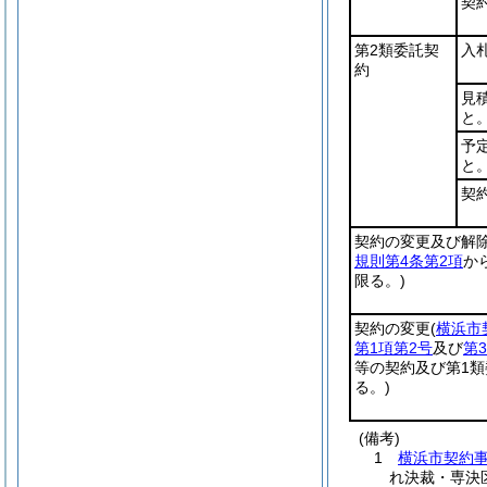
契
第2類委託契
入
約
見
と
予
と
契
契約の変更及び解
規則第4条第2項
か
限る。)
契約の変更
(
横浜市
第1項第2号
及び
第
等の契約及び第1
る。)
(備考)
1
横浜市契約事
れ決裁・専決区