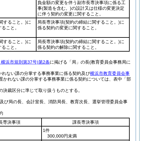
負金額の変更を伴う副市長専決事項に係る工
事
(製造を含む。)
の設計又は仕様の変更決定
に伴う契約の変更に関すること。
関すること。)
に
局長専決事項
(契約の締結に関すること。)
に
すること。
係る契約の変更に関すること。
関すること。)
に
局長専決事項
(契約の締結に関すること。)
に
すること。
係る契約の解除に関すること。
月横浜市規則第37号)
第2条
に掲げる「局」の長
(教育委員会事務局に
かれない課の分掌する事務事業に係る契約及び
横浜市教育委員会事
置かれない課の分掌する事務事業に係る契約については、表中「部
の決裁区分に準じて取り扱うものとする。
及び局の長、会計室長、消防局長、教育次長、選挙管理委員会事
約
長専決事項
課長専決事項
1件
300,000円未満