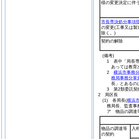
様の変更決定に伴う
市長専決処分事項
の変更
(工事又は
除く。)
契約の解除
(備考)
1 表中「局長
あっては教育
2
横浜市事務
務局事務分掌
長」とあるの
3 第2類委託
2 局区長
(1)
各局長
(
横浜
務局長、監査事
ア 物品の調達
物品の調達等
入
の契約