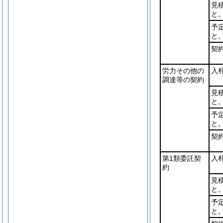
見
と
予
と
契
労力その他の
入
調達等の契約
見
と
予
と
契
第1類委託契
入
約
見
と
予
と