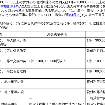
,000,000円以上の労力その他の調達等の契約又は1件200,000,00
掌規則第1条の2
の規定による部に置かれない課の分掌する事務事業に
れない課の分掌する事務事業に係る契約については、表中「部長」とあ
契約のうち修繕工事の委託については、当分の間
第4号ア
(イ)
の表の工事又
土地を除く。)
等に係る取得等の契約及びこれに伴う補償契約、行政財産
の契約
案
局長決裁事項
く。)
等の購入、寄
1件 300,0
の契約
く。)
等に係る借受
賃借料月額1件
く。)
等の交換の契
1件 100,000,000円以上
1件 100,0
く。)
等に係る取得
1件 80,00
け、地上権等の設
貸付料等月額1
け、地上権等の設
貸付料等月額1
―
一時貸付の
、付随事項等
局長決裁事項に係る契約に基づく特に
局長決裁事