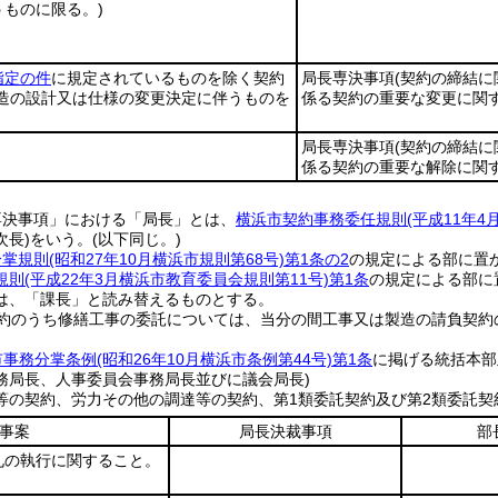
ものに限る。)
指定の件
に規定されているものを除く契約
局長専決事項
(契約の締結に
製造の設計又は仕様の変更決定に伴うものを
係る契約の重要な変更に関
局長専決事項
(契約の締結に
係る契約の重要な解除に関
専決事項」における「局長」とは、
横浜市契約事務委任規則
(平成11年4
次長)
をいう。
(以下同じ。)
分掌規則
(昭和27年10月横浜市規則第68号)
第1条の2
の規定による部に置
規則
(平成22年3月横浜市教育委員会規則第11号)
第1条
の規定による部に
は、「課長」と読み替えるものとする。
契約のうち修繕工事の委託については、当分の間工事又は製造の請負契約
市事務分掌条例
(昭和26年10月横浜市条例第44号)
第1条
に掲げる統括本部
務局長、人事委員会事務局長並びに議会局長)
等の契約、労力その他の調達等の契約、第1類委託契約及び第2類委託契
事案
局長決裁事項
部
札の執行に関すること。