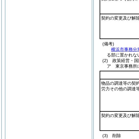
契約の変更及び解
(備考)
横浜市事務分
る部に置かれな
(2)
政策経営・国
ア 東京事務所
物品の調達等の契
労力その他の調達
契約の変更及び解
(3)
削除