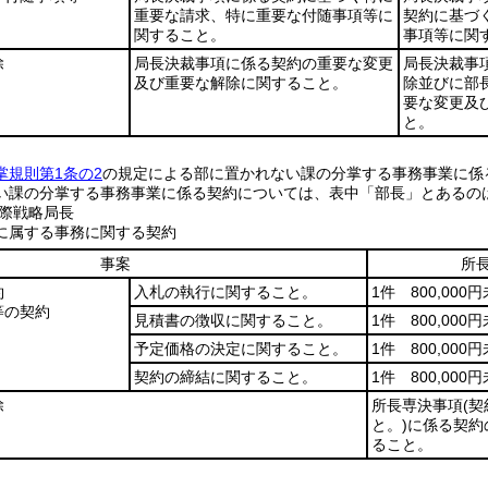
重要な請求、特に重要な付随事項等に
契約に基づ
関すること。
事項等に関
除
局長決裁事項に係る契約の重要な変更
局長決裁事
及び重要な解除に関すること。
除並びに部
要な変更及
と。
掌規則第1条の2
の規定による部に置かれない課の分掌する事務事業に係
い課の分掌する事務事業に係る契約については、表中「部長」とあるの
際戦略局長
に属する事務に関する契約
事案
所
約
入札の執行に関すること。
1件 800,000
等の契約
見積書の徴収に関すること。
1件 800,000
予定価格の決定に関すること。
1件 800,000
契約の締結に関すること。
1件 800,000
除
所長専決事項
(
と。)
に係る契約
ること。