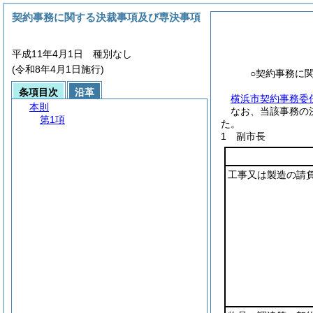
契約事務に関する決裁事項及び専決事項
平成11年4月1日 種別なし
(令和8年4月1日施行)
○契約事務に
条項目次
沿革
横浜市契約事務委
本則
なお、当該事務の
第1項
た。
1 副市長
工事又は製造の請