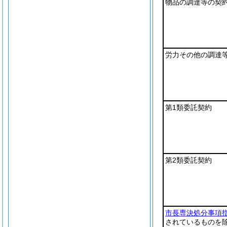
物品の調達等の契
労力その他の調達
第1類委託契約
第2類委託契約
市長専決処分事項
されているものを