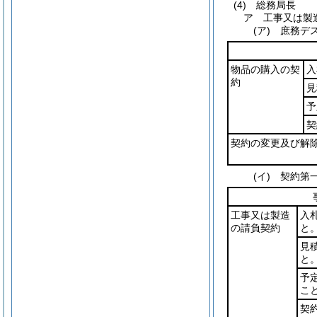
(4)
総務局長
ア 工事又は製
(ア)
庶務デス
物品の購入の契
入
約
見
予
契
契約の変更及び解
(イ)
契約第一
工事又は製造
入
の請負契約
と
見
と
予
こ
契