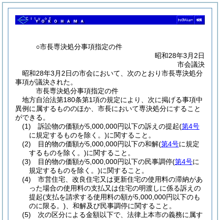
○市長専決処分事項指定の件
昭和28年3月2日
市会議決
昭和28年3月2日の市会において、次のとおり市長専決処分
事項が議決された。
市長専決処分事項指定の件
地方自治法第180条第1項の規定により、次に掲げる事項中
異例に属するもののほか、市長において専決処分にすること
ができる。
(1)
訴訟物の価額が5,000,000円以下の訴えの提起
(
第4号
に規定するものを除く。)
に関すること。
(2)
目的物の価額が5,000,000円以下の和解
(
第4号
に規定
するものを除く。)
に関すること。
(3)
目的物の価額が5,000,000円以下の民事調停
(
第4号
に
規定するものを除く。)
に関すること。
(4)
市営住宅、改良住宅又は更新住宅の使用料の滞納があ
った場合の使用料の支払又は住宅の明渡しに係る訴えの
提起
(支払を請求する使用料の額が5,000,000円以下のも
のに限る。)
、和解及び民事調停に関すること。
(5)
次の区分による金額以下で、法律上本市の義務に属す