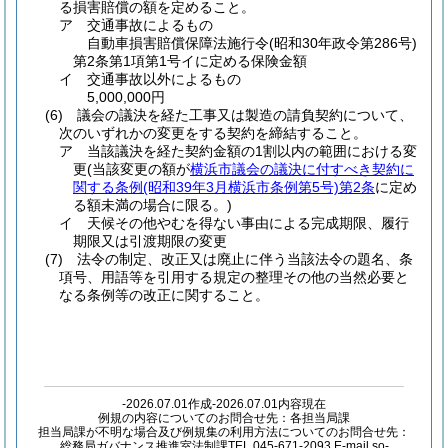
る損害賠償の額を定めること。
ア 交通事故によるもの
自動車損害賠償保障法施行令
(昭和30年政令第286号)
第2条第1項第1号イに定める保険金額
イ 交通事故以外によるもの
5,000,000円
(6)
議会の議決を経た工事又は製造の請負契約について、
次のいずれかの変更をする契約を締結すること。
ア 当該議決を経た契約金額の1割以内の範囲における変
更
(当該変更の額が
横浜市議会の議決に付すべき契約に
関する条例
(昭和39年3月横浜市条例第5号)
第2条
に定め
る額未満の場合に限る。)
イ 天候その他やむを得ない事由による完成期限、履行
期限又は引渡期限の変更
(7)
法令の制定、改正又は廃止に伴う当該法令の題名、条
項号、用語等を引用する規定の整理その他の当然必要と
なる条例等の改正に関すること。
-2026.07.01作成-2026.07.01内容現在
例規の内容についてのお問合せ先：各担当局課
担当局課が不明な場合及び例規集の利用方法についてのお問合せ先：
総務局ガバナンス推進室法制課TEL 045-671-2093 E-mail so-