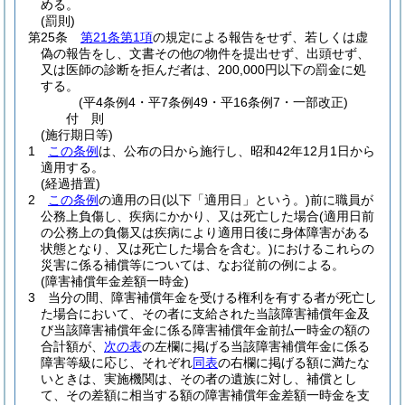
める。
(罰則)
第25条
第21条第1項
の規定による報告をせず、若しくは虚
偽の報告をし、文書その他の物件を提出せず、出頭せず、
又は医師の診断を拒んだ者は、200,000円以下の罰金に処
する。
(平4条例4・平7条例49・平16条例7・一部改正)
付
則
(施行期日等)
1
この条例
は、公布の日から施行し、昭和42年12月1日から
適用する。
(経過措置)
2
この条例
の適用の日
(以下「適用日」という。)
前に職員が
公務上負傷し、疾病にかかり、又は死亡した場合
(適用日前
の公務上の負傷又は疾病により適用日後に身体障害がある
状態となり、又は死亡した場合を含む。)
におけるこれらの
災害に係る補償等については、なお従前の例による。
(障害補償年金差額一時金)
3
当分の間、障害補償年金を受ける権利を有する者が死亡し
た場合において、その者に支給された当該障害補償年金及
び当該障害補償年金に係る障害補償年金前払一時金の額の
合計額が、
次の表
の左欄に掲げる当該障害補償年金に係る
障害等級に応じ、それぞれ
同表
の右欄に掲げる額に満たな
いときは、実施機関は、その者の遺族に対し、補償とし
て、その差額に相当する額の障害補償年金差額一時金を支