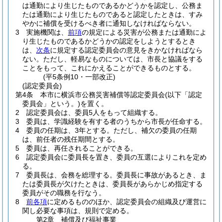
は通勤により生じたものであるかどうかを認定し、公務ま
たは通勤により生じたものであると認定したときは、すみ
やかに補償を受けるべき者に通知しなければならない。
3
実施機関は、
前項
の規定による災害が公務または通勤によ
り生じたものであるかどうかの認定をしようとするとき
は、
次条
に規定する認定委員会の意見をきかなければなら
ない。
ただし、軽易なものについては、市長と協議をする
ことをもって、これにかえることができるものとする。
(平5条例10・一部改正)
(認定委員会)
第4条
本市に横浜市公務災害補償等認定委員会
(以下「認定
委員会」という。)
を置く。
2
認定委員会は、委員5人をもって組織する。
3
委員は、学識経験を有する者のうちから市長が任命する。
4
委員の任期は、3年とする。
ただし、補欠の委員の任期
は、前任者の残任期間とする。
5
委員は、再任されることができる。
6
認定委員会に委員長を置き、委員の互選によりこれを定め
る。
7
委員長は、会務を総理する。
委員長に事故があるとき、ま
たは委員長が欠けたときは、委員長があらかじめ指定する
委員がその職務を行なう。
8
前各項
に定めるもののほか、認定委員会の組織及び運営に
関し必要な事項は、規則で定める。
第2章
補償及び福祉事業