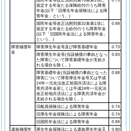
規定する年金たる保険給付のうち障害
年金
(以下「旧厚生年金保険法による障
害年金」という。)
国民年金等改正法附則第32条第1項に
0.89
規定する年金たる給付のうち障害年金
(以下「旧国民年金法による障害年金」
という。)
障害補償年
障害厚生年金等及び障害基礎年金
0.73
金
障害厚生年金等
(当該補償の事由となっ
0.83
た障害について障害基礎年金が支給さ
れる場合を除く。)
障害基礎年金
(当該補償の事由となった
0.88
障害について障害厚生年金等又は平成
24年一元化法改正前国共済法による障
害共済年金若しくは平成24年一元化法
改正前地共済法による障害共済年金が
支給される場合を除く。)
旧船員保険法による障害年金
0.74
旧厚生年金保険法による障害年金
0.74
旧国民年金法による障害年金
0.89
遺族補償年
厚生年金保険法による遺族厚生年金又
0.80