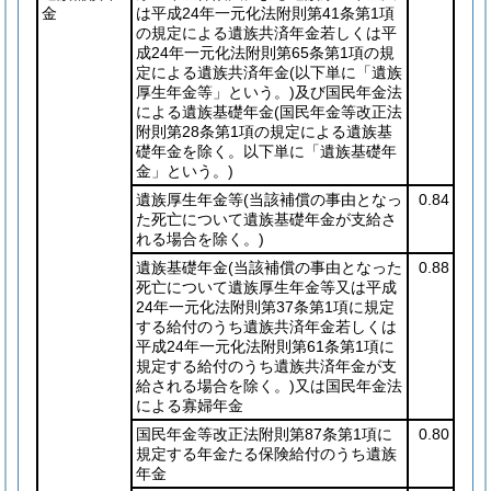
金
は平成24年一元化法附則第41条第1項
の規定による遺族共済年金若しくは平
成24年一元化法附則第65条第1項の規
定による遺族共済年金
(以下単に「遺族
厚生年金等」という。)
及び国民年金法
による遺族基礎年金
(国民年金等改正法
附則第28条第1項の規定による遺族基
礎年金を除く。以下単に「遺族基礎年
金」という。)
遺族厚生年金等
(当該補償の事由となっ
0.84
た死亡について遺族基礎年金が支給さ
れる場合を除く。)
遺族基礎年金
(当該補償の事由となった
0.88
死亡について遺族厚生年金等又は平成
24年一元化法附則第37条第1項に規定
する給付のうち遺族共済年金若しくは
平成24年一元化法附則第61条第1項に
規定する給付のうち遺族共済年金が支
給される場合を除く。)
又は国民年金法
による寡婦年金
国民年金等改正法附則第87条第1項に
0.80
規定する年金たる保険給付のうち遺族
年金