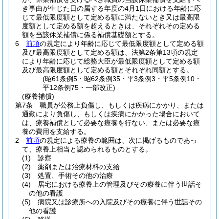
き事由が生じた日の属する年度の4月1日における年齢に応
じて最低限度額として定める額に満たないとき又は最高限
度額として定める額を超えるときは、それぞれその定める
額を当該休業補償に係る補償基礎額とする。
6
前項
の規定により年齢に応じて最低限度額として定める額
及び最高限度額として定める額は、法第2条第13項の規定
により年齢に応じて総務大臣が最低限度額として定める額
及び最高限度額として定める額とそれぞれ同額とする。
(昭61条例5・昭62条例35・平3条例3・平5条例10・
平12条例75・一部改正)
(療養補償)
第7条
職員が公務上負傷し、もしくは疾病にかかり、または
通勤により負傷し、もしくは疾病にかかった場合において
は、療養補償として必要な療養を行ない、または必要な療
養の費用を支給する。
2
前項
の規定による療養の範囲は、次に掲げるものであっ
て、療養上相当と認められるものとする。
(1)
診察
(2)
薬剤または治療材料の支給
(3)
処置、手術その他の治療
(4)
居宅における療養上の管理及びその療養に伴う世話そ
の他の看護
(5)
病院又は診療所への入院及びその療養に伴う世話その
他の看護