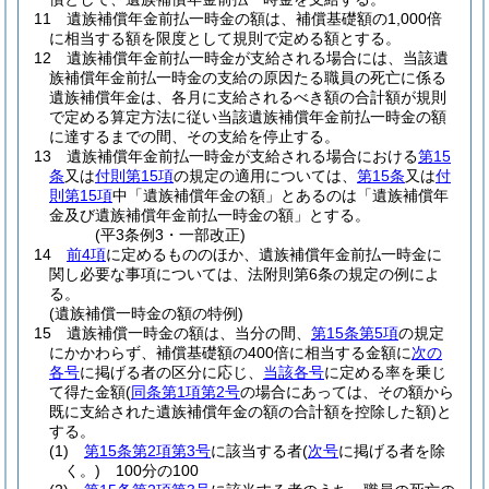
11
遺族補償年金前払一時金の額は、補償基礎額の1,000倍
に相当する額を限度として規則で定める額とする。
12
遺族補償年金前払一時金が支給される場合には、当該遺
族補償年金前払一時金の支給の原因たる職員の死亡に係る
遺族補償年金は、各月に支給されるべき額の合計額が規則
で定める算定方法に従い当該遺族補償年金前払一時金の額
に達するまでの間、その支給を停止する。
13
遺族補償年金前払一時金が支給される場合における
第15
条
又は
付則第15項
の規定の適用については、
第15条
又は
付
則第15項
中「遺族補償年金の額」とあるのは「遺族補償年
金及び遺族補償年金前払一時金の額」とする。
(平3条例3・一部改正)
14
前4項
に定めるもののほか、遺族補償年金前払一時金に
関し必要な事項については、法附則第6条の規定の例によ
る。
(遺族補償一時金の額の特例)
15
遺族補償一時金の額は、当分の間、
第15条第5項
の規定
にかかわらず、補償基礎額の400倍に相当する金額に
次の
各号
に掲げる者の区分に応じ、
当該各号
に定める率を乗じ
て得た金額
(
同条第1項第2号
の場合にあっては、その額から
既に支給された遺族補償年金の額の合計額を控除した額)
と
する。
(1)
第15条第2項第3号
に該当する者
(
次号
に掲げる者を除
く。)
100分の100