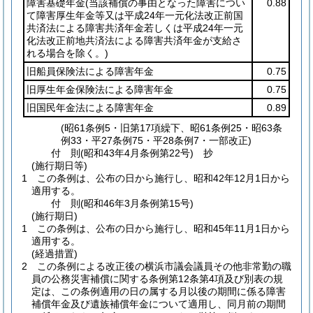
障害基礎年金
(当該補償の事由となった障害につい
0.88
て障害厚生年金等又は平成24年一元化法改正前国
共済法による障害共済年金若しくは平成24年一元
化法改正前地共済法による障害共済年金が支給さ
れる場合を除く。)
旧船員保険法による障害年金
0.75
旧厚生年金保険法による障害年金
0.75
旧国民年金法による障害年金
0.89
(昭61条例5・旧第17項繰下、昭61条例25・昭63条
例33・平27条例75・平28条例7・一部改正)
付
則
(昭和43年4月
条例第22号)
抄
(施行期日等)
1
この条例は、公布の日から施行し、昭和42年12月1日から
適用する。
付
則
(昭和46年3月
条例第15号)
(施行期日)
1
この条例は、公布の日から施行し、昭和45年11月1日から
適用する。
(経過措置)
2
この条例による改正後の横浜市議会議員その他非常勤の職
員の公務災害補償に関する条例第12条第4項及び別表の規
定は、この条例適用の日の属する月以後の期間に係る障害
補償年金及び遺族補償年金について適用し、同月前の期間