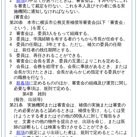
2
前項
の申立てがあったときは、審査会は、すみやかにこれ
を審査して裁定を行ない、これを本人及びその者に係る実
施機関に通知しなければならない。
(審査会)
第20条
本市に横浜市公務災害補償等審査会
(以下「審査会」
という。)
を置く。
2
審査会は、委員3人をもって組織する。
3
委員は、学識経験を有する者のうちから市長が任命する。
4
委員の任期は、3年とする。
ただし、補欠の委員の任期
は、前任者の残任期間とする。
5
委員は、再任されることができる。
6
審査会に会長を置き、委員の互選によりこれを定める。
7
会長は、会務を総理する。
会長に事故があるとき、または
会長が欠けたときは、会長があらかじめ指定する委員がそ
の職務を行なう。
8
前各項
に定めるもののほか、審査会の組織及び運営に関し
必要な事項は、規則で定める。
第4章
雑則
(報告、出頭等)
第21条
実施機関または審査会は、補償の実施または審査の
ため必要があると認めるときは、補償を受け、もしくは受
けようとする者またはその他の関係人に対して報告をさ
せ、文書その他の物件を提出させ、出頭を命じ、または医
師の診断もしくは検案を受けさせることができる。
2
前項
の規定により出頭した者は、規則で定めるところによ