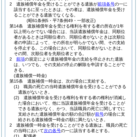
2
遺族補償年金を受けることができる遺族が
前項各号
の一に
該当するに至ったときは、その者は、遺族補償年金を受け
ることができる遺族でなくなる。
(昭61条例5・平7条例49・一部改正)
第14条
遺族補償年金を受ける権利を有する者の所在が1年
以上明らかでない場合には、当該遺族補償年金は、同順位
者があるときは同順位者の、同順位者がないときは次順位
者の申請によって、その所在が明らかでない間、その支給
を停止する。
この場合において、同順位者がないときは、
その間、次順位者を先順位者とする。
2
前項
の規定により遺族補償年金の支給を停止された遺族
は、いつでも、その支給の停止の解除を申請することがで
きる。
(遺族補償一時金)
第15条
遺族補償一時金は、次の場合に支給する。
(1)
職員の死亡の当時遺族補償年金を受けることができる
遺族がないとき。
(2)
遺族補償年金を受ける権利を有する者の権利が消滅し
た場合において、他に当該遺族補償年金を受けることが
できる遺族がなく、かつ、当該職員の死亡に関しすでに
支給された遺族補償年金の額の合計額が
前号
の場合に支
給される遺族補償一時金の額に満たないとき。
2
遺族補償一時金を受けることができる遺族は、職員の死亡
の当時において
次の各号
の一に該当する者とする。
(1)
配偶者