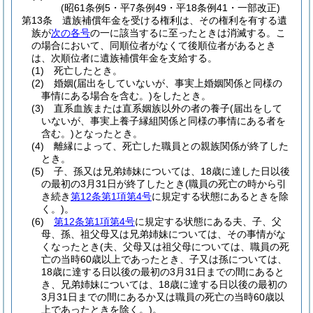
(昭61条例5・平7条例49・平18条例41・一部改正)
第13条
遺族補償年金を受ける権利は、その権利を有する遺
族が
次の各号
の一に該当するに至ったときは消滅する。
こ
の場合において、同順位者がなくて後順位者があるとき
は、次順位者に遺族補償年金を支給する。
(1)
死亡したとき。
(2)
婚姻
(届出をしていないが、事実上婚姻関係と同様の
事情にある場合を含む。)
をしたとき。
(3)
直系血族または直系姻族以外の者の養子
(届出をして
いないが、事実上養子縁組関係と同様の事情にある者を
含む。)
となったとき。
(4)
離縁によって、死亡した職員との親族関係が終了した
とき。
(5)
子、孫又は兄弟姉妹については、18歳に達した日以後
の最初の3月31日が終了したとき
(職員の死亡の時から引
き続き
第12条第1項第4号
に規定する状態にあるときを除
く。)
。
(6)
第12条第1項第4号
に規定する状態にある夫、子、父
母、孫、祖父母又は兄弟姉妹については、その事情がな
くなったとき
(夫、父母又は祖父母については、職員の死
亡の当時60歳以上であったとき、子又は孫については、
18歳に達する日以後の最初の3月31日までの間にあると
き、兄弟姉妹については、18歳に達する日以後の最初の
3月31日までの間にあるか又は職員の死亡の当時60歳以
上であったときを除く。)
。