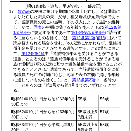
(昭61条例5・追加、平3条例3・一部改正)
17
次の表
の左欄に掲げる期間に公務上死亡し、又は通勤に
より死亡した職員の夫、父母、祖父母及び兄弟姉妹であっ
て、当該職員の死亡の当時、その収入によって生計を維持
し、かつ、
同表
の中欄に掲げる年齢であったもの
(
第12条第
1項第4号
に規定する者であって
第13条第1項第6号
に該当す
るに至らないものを除く。)
は、
第12条第1項
(
前項
において
読み替えられる場合を含む。)
の規定にかかわらず、遺族補
償年金を受けることができる遺族とする。
この場合におい
て、
第12条第4項
中「遺族補償年金を受けることができる
遺族」とあるのは「遺族補償年金を受けることができる遺
族
(付則第17項の規定に基づき遺族補償年金を受けることが
できることとされた遺族であって、当該遺族補償年金に係
る職員の死亡の時期に応じ、同項の表の右欄に掲げる年齢
に達しないものを除く。)
」と、
第13条第2項
中「各号の
一」とあるのは「第1号から第4号までのいずれか」とす
る。
昭和61年10月1日から昭和62年9月
55歳
56歳
30日まで
昭和62年10月1日から昭和63年9月
55歳以上5
57歳
30日まで
7歳未満
昭和63年10月1日から平成元年9月
55歳以上5
58歳
30日まで
8歳未満