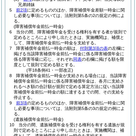
兄弟姉妹
5
前2項
に定めるもののほか、障害補償年金差額一時金に関
し必要な事項については、法附則第5条の2の規定の例によ
る。
(障害補償年金前払一時金)
6
当分の間、障害補償年金を受ける権利を有する者が規則で
定めるところにより申し出たときは、実施機関は、補償と
して、障害補償年金前払一時金を支給する。
7
障害補償年金前払一時金の額は、
付則第3項の表
の左欄に
掲げる当該障害補償年金前払一時金に係る障害補償年金に
係る障害等級に応じ、それぞれ
同表
の右欄に掲げる額を限
度として規則で定める額とする。
(平18条例41・一部改正)
8
障害補償年金前払一時金が支給される場合には、当該障害
補償年金前払一時金に係る障害補償年金は、各月に支給さ
れるべき額の合計額が規則で定める算定方法に従い当該障
害補償年金前払一時金の額に達するまでの間、その支給を
停止する。
9
前3項
の定めるもののほか、障害補償年金前払一時金に関
し必要な事項については、法附則第5条の3の規定の例によ
る。
(遺族補償年金前払一時金)
10
当分の間、遺族補償年金を受ける権利を有する遺族が規
則で定めるところにより申し出たときは、実施機関は、補
償として、遺族補償年金前払一時金を支給する。