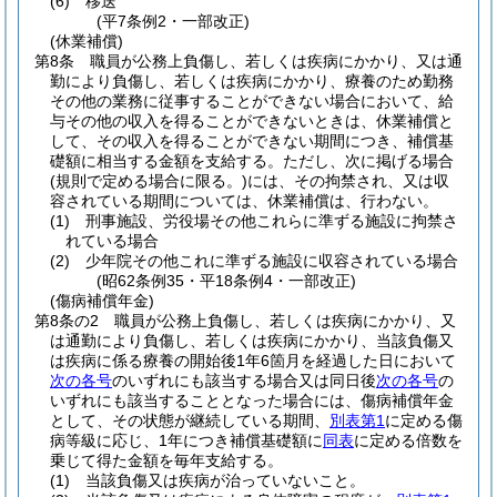
(6)
移送
(平7条例2・一部改正)
(休業補償)
第8条
職員が公務上負傷し、若しくは疾病にかかり、又は通
勤により負傷し、若しくは疾病にかかり、療養のため勤務
その他の業務に従事することができない場合において、給
与その他の収入を得ることができないときは、休業補償と
して、その収入を得ることができない期間につき、補償基
礎額に相当する金額を支給する。
ただし、次に掲げる場合
(規則で定める場合に限る。)
には、その拘禁され、又は収
容されている期間については、休業補償は、行わない。
(1)
刑事施設、労役場その他これらに準ずる施設に拘禁さ
れている場合
(2)
少年院その他これに準ずる施設に収容されている場合
(昭62条例35・平18条例4・一部改正)
(傷病補償年金)
第8条の2
職員が公務上負傷し、若しくは疾病にかかり、又
は通勤により負傷し、若しくは疾病にかかり、当該負傷又
は疾病に係る療養の開始後1年6箇月を経過した日において
次の各号
のいずれにも該当する場合又は同日後
次の各号
の
いずれにも該当することとなった場合には、傷病補償年金
として、その状態が継続している期間、
別表第1
に定める傷
病等級に応じ、1年につき補償基礎額に
同表
に定める倍数を
乗じて得た金額を毎年支給する。
(1)
当該負傷又は疾病が治っていないこと。