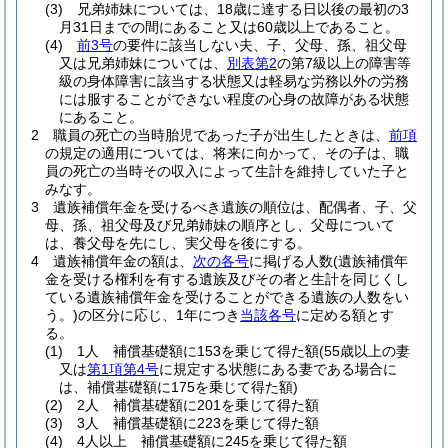
(3)
兄弟姉妹については、18歳に達する日以後の最初の3
月31日までの間にあること又は60歳以上であること。
(4)
前3号
の要件に該当しない夫、子、父母、孫、祖父母
又は兄弟姉妹については、
別表第2
の第7級以上の障害等
級の身体障害に該当する状態又は軽易な労務以外の労務
には服することができない程度の心身の故障がある状態
にあること。
2
職員の死亡の当時胎児であった子が出生したときは、
前項
の規定の適用については、将来に向かって、その子は、職
員の死亡の当時その収入によって生計を維持していた子と
みなす。
3
遺族補償年金を受けるべき遺族の順位は、配偶者、子、父
母、孫、祖父母及び兄弟姉妹の順序とし、父母について
は、養父母を先にし、実父母を後にする。
4
遺族補償年金の額は、
次の各号
に掲げる人数
(遺族補償年
金を受ける権利を有する遺族及びその者と生計を同じくし
ている遺族補償年金を受けることができる遺族の人数をい
う。)
の区分に応じ、1年につき
当該各号
に定める額とす
る。
(1)
1人 補償基礎額に153を乗じて得た額
(55歳以上の妻
又は
第1項第4号
に規定する状態にある妻である場合に
は、補償基礎額に175を乗じて得た額)
(2)
2人 補償基礎額に201を乗じて得た額
(3)
3人 補償基礎額に223を乗じて得た額
(4)
4人以上 補償基礎額に245を乗じて得た額