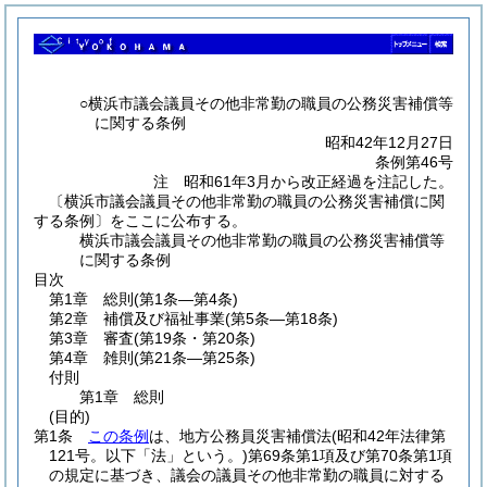
○横浜市議会議員その他非常勤の職員の公務災害補償等
に関する条例
昭和42年12月27日
条例第46号
注 昭和61年3月から改正経過を注記した。
〔横浜市議会議員その他非常勤の職員の公務災害補償に関
する条例〕をここに公布する。
横浜市議会議員その他非常勤の職員の公務災害補償等
に関する条例
目次
第1章
総則
(第1条―第4条)
第2章
補償及び福祉事業
(第5条―第18条)
第3章
審査
(第19条・第20条)
第4章
雑則
(第21条―第25条)
付則
第1章
総則
(目的)
第1条
この条例
は、地方公務員災害補償法
(昭和42年法律第
121号。以下「法」という。)
第69条第1項及び第70条第1項
の規定に基づき、議会の議員その他非常勤の職員に対する