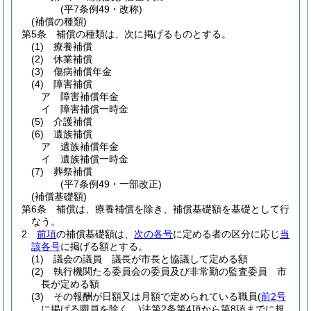
(平7条例49・改称)
(補償の種類)
第5条
補償の種類は、次に掲げるものとする。
(1)
療養補償
(2)
休業補償
(3)
傷病補償年金
(4)
障害補償
ア
障害補償年金
イ
障害補償一時金
(5)
介護補償
(6)
遺族補償
ア
遺族補償年金
イ
遺族補償一時金
(7)
葬祭補償
(平7条例49・一部改正)
(補償基礎額)
第6条
補償は、療養補償を除き、補償基礎額を基礎として行
なう。
2
前項
の補償基礎額は、
次の各号
に定める者の区分に応じ
当
該各号
に掲げる額とする。
(1)
議会の議員 議長が市長と協議して定める額
(2)
執行機関たる委員会の委員及び非常勤の監査委員 市
長が定める額
(3)
その報酬が日額又は月額で定められている職員
(
前2号
に掲げる職員を除く。)
法第2条第4項から第8項までに規