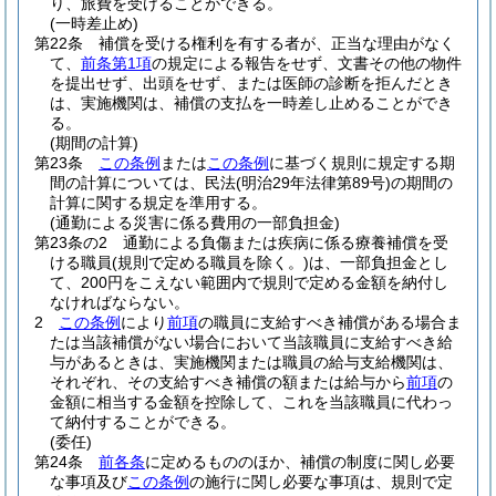
り、旅費を受けることができる。
(一時差止め)
第22条
補償を受ける権利を有する者が、正当な理由がなく
て、
前条第1項
の規定による報告をせず、文書その他の物件
を提出せず、出頭をせず、または医師の診断を拒んだとき
は、実施機関は、補償の支払を一時差し止めることができ
る。
(期間の計算)
第23条
この条例
または
この条例
に基づく規則に規定する期
間の計算については、民法
(明治29年法律第89号)
の期間の
計算に関する規定を準用する。
(通勤による災害に係る費用の一部負担金)
第23条の2
通勤による負傷または疾病に係る療養補償を受
ける職員
(規則で定める職員を除く。)
は、一部負担金とし
て、200円をこえない範囲内で規則で定める金額を納付し
なければならない。
2
この条例
により
前項
の職員に支給すべき補償がある場合ま
たは当該補償がない場合において当該職員に支給すべき給
与があるときは、実施機関または職員の給与支給機関は、
それぞれ、その支給すべき補償の額または給与から
前項
の
金額に相当する金額を控除して、これを当該職員に代わっ
て納付することができる。
(委任)
第24条
前各条
に定めるもののほか、補償の制度に関し必要
な事項及び
この条例
の施行に関し必要な事項は、規則で定