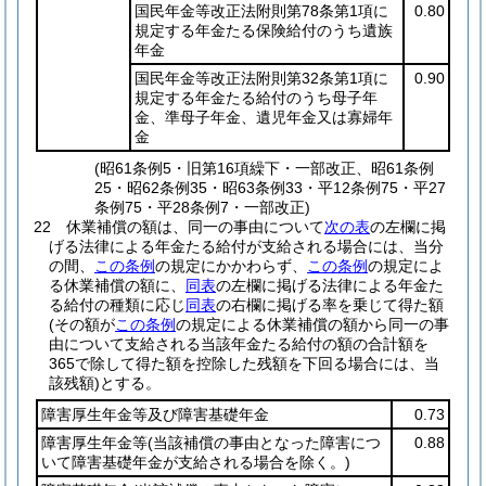
国民年金等改正法附則第78条第1項に
0.80
規定する年金たる保険給付のうち遺族
年金
国民年金等改正法附則第32条第1項に
0.90
規定する年金たる給付のうち母子年
金、準母子年金、遺児年金又は寡婦年
金
(昭61条例5・旧第16項繰下・一部改正、昭61条例
25・昭62条例35・昭63条例33・平12条例75・平27
条例75・平28条例7・一部改正)
22
休業補償の額は、同一の事由について
次の表
の左欄に掲
げる法律による年金たる給付が支給される場合には、当分
の間、
この条例
の規定にかかわらず、
この条例
の規定によ
る休業補償の額に、
同表
の左欄に掲げる法律による年金た
る給付の種類に応じ
同表
の右欄に掲げる率を乗じて得た額
(その額が
この条例
の規定による休業補償の額から同一の事
由について支給される当該年金たる給付の額の合計額を
365で除して得た額を控除した残額を下回る場合には、当
該残額)
とする。
障害厚生年金等及び障害基礎年金
0.73
障害厚生年金等
(当該補償の事由となった障害につ
0.88
いて障害基礎年金が支給される場合を除く。)