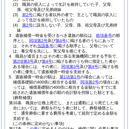
(2)
職員の収入によって生計を維持していた子、父母、
孫、祖父母及び兄弟姉妹
(3)
前2号
に掲げる者以外の者で、主として職員の収入に
よって生計を維持していたもの
(4)
第2号
に該当しない子、父母、孫、祖父母及び兄弟姉
妹
3
遺族補償一時金を受けるべき遺族の順位は、
前項各号
の順
序とし、
同項第2号
及び
第4号
に掲げる者のうちにあって
は、それぞれ
当該各号
に掲げる順序とし、父母について
は、養父母を先にし、実父母を後にする。
4
職員が遺言またはその者に係る実施機関に対する予告で、
第2項第3号
及び
第4号
に掲げる者のうち特に指定した者が
ある場合には、その者に、
同項第3号
及び
第4号
に掲げる他
の者に優先して遺族補償一時金を支給する。
5
遺族補償一時金の額は、
第1項第1号
の場合にあっては、
補償基礎額の400倍に相当する金額、
同項第2号
の場合にあ
っては、補償基礎額の400倍に相当する金額からすでに支
給された遺族補償年金の額の合計額を控除した額とする。
(葬祭補償)
第16条
職員が公務上死亡し、または通勤により死亡した場
合においては、葬祭を行なう者に対して、葬祭補償とし
て、通常葬祭に要する費用を考慮して規則で定める金額を
支給する。
(この条例に定めがない事項)
第17条
この章
に定めるもののほか、補償に関し必要な事項