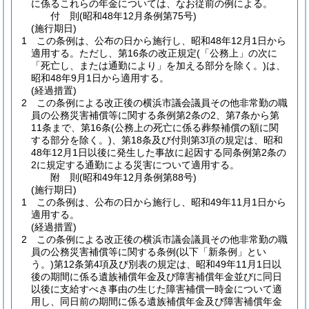
に係るこれらの年金については、なお従前の例による。
付
則
(昭和48年12月
条例第75号)
(施行期日)
1
この条例は、公布の日から施行し、昭和48年12月1日から
適用する。
ただし、第16条の改正規定
(「公務上」の次に
「死亡し、または通勤により」を加える部分を除く。)
は、
昭和48年9月1日から適用する。
(経過措置)
2
この条例による改正後の横浜市議会議員その他非常勤の職
員の公務災害補償等に関する条例第2条の2、第7条から第
11条まで、第16条
(公務上の死亡に係る葬祭補償の額に関
する部分を除く。)
、第18条及び付則第3項の規定は、昭和
48年12月1日以後に発生した事故に起因する同条例第2条の
2に規定する通勤による災害について適用する。
附
則
(昭和49年12月
条例第88号)
(施行期日)
1
この条例は、公布の日から施行し、昭和49年11月1日から
適用する。
(経過措置)
2
この条例による改正後の横浜市議会議員その他非常勤の職
員の公務災害補償等に関する条例
(以下「新条例」とい
う。)
第12条第4項及び別表の規定は、昭和49年11月1日以
後の期間に係る遺族補償年金及び障害補償年金並びに同日
以後に支給すべき事由の生じた障害補償一時金について適
用し、同日前の期間に係る遺族補償年金及び障害補償年金