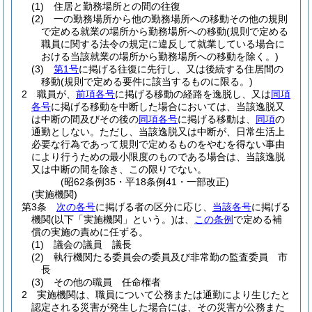
(1)
住居と勤務場所との間の往復
(2)
一の勤務場所から他の勤務場所への移動その他の規則
で定める就業の場所から勤務場所への移動
(規則で定める
職員に関する法令の規定に違反して就業している場合に
おける当該就業の場所から勤務場所への移動を除く。)
(3)
第1号
に掲げる往復に先行し、又は後続する住居間の
移動
(規則で定める要件に該当するものに限る。)
2
職員が、
前項各号
に掲げる移動の経路を逸脱し、又は
同項
各号
に掲げる移動を中断した場合においては、当該逸脱又
は中断の間及びその後の
同項各号
に掲げる移動は、
同項
の
通勤としない。
ただし、当該逸脱又は中断が、日常生活上
必要な行為であって規則で定めるものをやむを得ない事由
により行うための最小限度のものである場合は、当該逸脱
又は中断の間を除き、この限りでない。
(昭62条例35・平18条例41・一部改正)
(実施機関)
第3条
次の各号
に掲げる者の区分に応じ、
当該各号
に掲げる
機関
(以下「実施機関」という。)
は、
この条例
で定める補
償の実施の責めに任ずる。
(1)
議会の議員 議長
(2)
執行機関たる委員会の委員及び非常勤の監査委員 市
長
(3)
その他の職員 任命権者
2
実施機関は、職員について公務または通勤により生じたと
認定される災害が発生した場合には、その災害が公務また