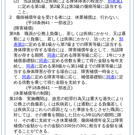
(2)
当該負傷又は疾病による身体障害の程度が、
別表第1
に定める第1級、第2級又は第3級の傷病等級に該当する
こと。
2
傷病補償年金を受ける者には、休業補償は、行わない。
(平18条例41・一部改正)
(障害補償)
第9条
職員が公務上負傷し、若しくは疾病にかかり、又は通
勤により負傷し、若しくは疾病にかかり、治ったとき、
別
表第2
に定める第1級から第7級までの障害等級に該当する
身体障害が存する場合には、障害補償年金として、当該障
害が存する期間、
同表
に定める障害等級に応じ、1年につき
補償基礎額に
同表
に定める倍数を乗じて得た金額を毎年支
給し、
同表
に定める第8級から第14級までの障害等級に該
当する身体障害が存する場合には、障害補償一時金とし
て、
同表
に定める障害等級に応じ、補償基礎額に
同表
に定
める倍数を乗じて得た金額を支給する。
(平18条例41・一部改正)
(休業補償等の制限)
第10条
実施機関は、故意の犯罪行為又は重大な過失により
公務上の負傷若しくは疾病若しくは通勤による負傷若しく
は疾病又はこれらの原因となった事故を生じさせた職員に
対しては、その療養を開始した日から3年以内の期間に限
り、その者に支給すべき休業補償、傷病補償年金又は障害
補償の金額からその金額の100分の30に相当する金額を減
ずることができる。