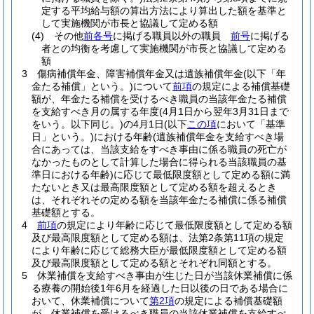
定する平均給与額の算出方法により算出した額を基準と
して実施機関が市長と協議して定める額
(4)
その他
前各号
に掲げる職員以外の職員
前号
に掲げる
者との均衡を考慮して実施機関が市長と協議して定める
額
3
傷病補償年金、障害補償年金又は遺族補償年金
(以下「年
金たる補償」という。)
について
前項
の規定による補償基礎
額が、年金たる補償を受けるべき職員の当該年金たる補償
を支給すべき月の属する年度
(4月1日から翌年3月31日まで
をいう。以下同じ。)
の4月1日
(以下
この項
において「基準
日」という。)
における年齢
(遺族補償年金を支給すべき場
合にあっては、当該支給をすべき事由に係る職員の死亡が
なかったものとして計算した場合に得られる当該職員の基
準日における年齢)
に応じて最低限度額として定める額に満
たないとき又は最高限度額として定める額を超えるとき
は、それぞれその定める額を当該年金たる補償に係る補償
基礎額とする。
4
前項
の規定により年齢に応じて最低限度額として定める額
及び最高限度額として定める額は、法第2条第11項の規定
により年齢に応じて総務大臣が最低限度額として定める額
及び最高限度額として定める額とそれぞれ同額とする。
5
休業補償を支給すべき事由が生じた日が当該休業補償に係
る療養の開始後1年6月を経過した日以後の日である場合に
おいて、休業補償について
第2項
の規定による補償基礎額
が、休業補償を受けるべき職員の当該休業補償を支給すべ