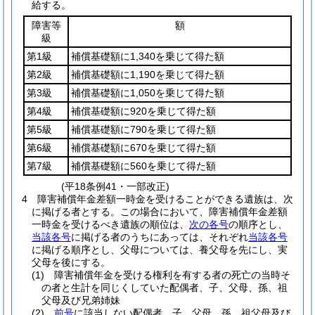
給する。
障害等
額
級
第1級
補償基礎額に1,340を乗じて得た額
第2級
補償基礎額に1,190を乗じて得た額
第3級
補償基礎額に1,050を乗じて得た額
第4級
補償基礎額に920を乗じて得た額
第5級
補償基礎額に790を乗じて得た額
第6級
補償基礎額に670を乗じて得た額
第7級
補償基礎額に560を乗じて得た額
(平18条例41・一部改正)
4
障害補償年金差額一時金を受けることができる遺族は、次
に掲げる者とする。
この場合において、障害補償年金差額
一時金を受けるべき遺族の順位は、
次の各号
の順序とし、
当該各号
に掲げる者のうちにあっては、それぞれ
当該各号
に掲げる順序とし、父母については、養父母を先にし、実
父母を後にする。
(1)
障害補償年金を受ける権利を有する者の死亡の当時そ
の者と生計を同じくしていた配偶者、子、父母、孫、祖
父母及び兄弟姉妹
(2)
前号
に該当しない配偶者、子、父母、孫、祖父母及び