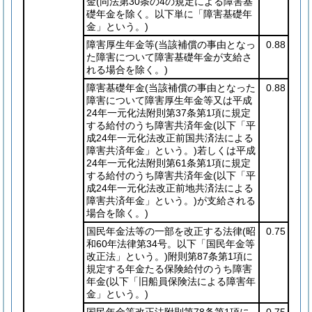
金
(同法第30条の4の規定による障害基
礎年金を除く。以下単に「障害基礎年
金」という。)
障害厚生年金等
(当該補償の事由となっ
0.88
た障害について障害基礎年金が支給さ
れる場合を除く。)
障害基礎年金
(当該補償の事由となった
0.88
障害について障害厚生年金等又は平成
24年一元化法附則第37条第1項に規定
する給付のうち障害共済年金
(以下「平
成24年一元化法改正前国共済法による
障害共済年金」という。)
若しくは平成
24年一元化法附則第61条第1項に規定
する給付のうち障害共済年金
(以下「平
成24年一元化法改正前地共済法による
障害共済年金」という。)
が支給される
場合を除く。)
国民年金法等の一部を改正する法律
(昭
0.75
和60年法律第34号。以下「国民年金等
改正法」という。)
附則第87条第1項に
規定する年金たる保険給付のうち障害
年金
(以下「旧船員保険法による障害年
金」という。)
国民年金等改正法附則第78条第1項に
0.75