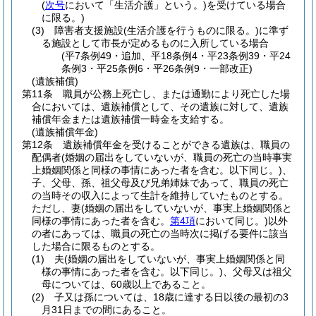
(
次号
において「生活介護」という。)
を受けている場合
に限る。)
(3)
障害者支援施設
(生活介護を行うものに限る。)
に準ず
る施設として市長が定めるものに入所している場合
(平7条例49・追加、平18条例4・平23条例39・平24
条例3・平25条例6・平26条例9・一部改正)
(遺族補償)
第11条
職員が公務上死亡し、または通勤により死亡した場
合においては、遺族補償として、その遺族に対して、遺族
補償年金または遺族補償一時金を支給する。
(遺族補償年金)
第12条
遺族補償年金を受けることができる遺族は、職員の
配偶者
(婚姻の届出をしていないが、職員の死亡の当時事実
上婚姻関係と同様の事情にあった者を含む。以下同じ。)
、
子、父母、孫、祖父母及び兄弟姉妹であって、職員の死亡
の当時その収入によって生計を維持していたものとする。
ただし、妻
(婚姻の届出をしていないが、事実上婚姻関係と
同様の事情にあった者を含む。
第4項
において同じ。)
以外
の者にあっては、職員の死亡の当時次に掲げる要件に該当
した場合に限るものとする。
(1)
夫
(婚姻の届出をしていないが、事実上婚姻関係と同
様の事情にあった者を含む。以下同じ。)
、父母又は祖父
母については、60歳以上であること。
(2)
子又は孫については、18歳に達する日以後の最初の3
月31日までの間にあること。