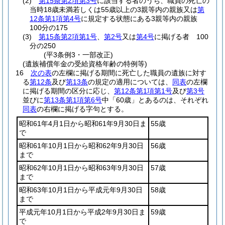
(2)
第15条第2項第3号
に該当する者のうち、職員の死亡の
当時18歳未満若しくは55歳以上の3親等内の親族又は
第
12条第1項第4号
に規定する状態にある3親等内の親族
100分の175
(3)
第15条第2項第1号
、
第2号
又は
第4号
に掲げる者 100
分の250
(平3条例3・一部改正)
(遺族補償年金の受給資格年齢の特例等)
16
次の表
の左欄に掲げる期間に死亡した職員の遺族に対す
る
第12条
及び
第13条
の規定の適用については、
同表
の左欄
に掲げる期間の区分に応じ、
第12条第1項第1号
及び
第3号
並びに
第13条第1項第6号
中「60歳」とあるのは、それぞれ
同表
の右欄に掲げる字句とする。
昭和61年4月1日から昭和61年9月30日ま
55歳
で
昭和61年10月1日から昭和62年9月30日
56歳
まで
昭和62年10月1日から昭和63年9月30日
57歳
まで
昭和63年10月1日から平成元年9月30日
58歳
まで
平成元年10月1日から平成2年9月30日ま
59歳
で