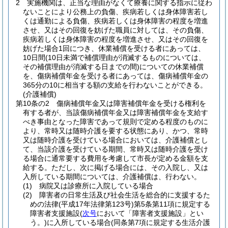
2
実施機関は、正当な理由がなくて療養に関する指示に従わ
ないことにより公務上の負傷、疾病若しくは身体障害若し
くは通勤による負傷、疾病若しくは身体障害の程度を増進
させ、又はその回復を妨げた職員に対しては、その負傷、
疾病若しくは身体障害の程度を増進させ、又はその回復を
妨げた場合1回につき、休業補償を受ける者にあっては、
10日間
(10日未満で補償理由が消滅するものについては、
その補償理由が消滅する日までの間)
についての休業補償
を、傷病補償年金を受ける者にあっては、傷病補償年金の
365分の10に相当する額の支給を行わないことができる。
(介護補償)
第10条の2
傷病補償年金又は障害補償年金を受ける権利を
有する者が、当該傷病補償年金又は障害補償年金を支給す
べき事由となった障害であって規則で定める程度のものに
より、常時又は随時介護を要する状態にあり、かつ、常時
又は随時介護を受けている場合においては、介護補償とし
て、当該介護を受けている期間、常時又は随時介護を受け
る場合に通常要する費用を考慮して市長が定める金額を支
給する。
ただし、次に掲げる場合には、その入院し、又は
入所している期間については、介護補償は、行わない。
(1)
病院又は診療所に入院している場合
(2)
障害者の日常生活及び社会生活を総合的に支援するた
めの法律
(平成17年法律第123号)
第5条第11項に規定する
障害者支援施設
(
次号
において「障害者支援施設」とい
う。)
に入所している場合
(同条第7項に規定する生活介護