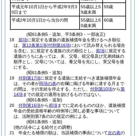
平成元年10月1日から平成2年9月3
55歳以上5
59歳
0日まで
9歳未満
平成2年10月1日から当分の間
55歳以上6
60歳
0歳未満
(昭61条例5・追加、平3条例3・一部改正)
18
前項
に規定する遺族の遺族補償年金を受けるべき順位
は、
第12条第1項
(
付則第16項
において読み替えられる場合
を含む。)
に規定する遺族の次の順位とし、
前項
に規定する
遺族のうちにあっては、夫、父母、祖父母及び兄弟姉妹の
順序とし、父母については、養父母を先にし、実父母を後
にする。
(昭61条例5・追加)
19
付則第17項
に規定する遺族に支給すべき遺族補償年金
は、その者が
同項の表
の右欄に掲げる年齢に達する月まで
の間は、その支給を停止する。
ただし、
付則第10項
から
第
14項
までの規定の適用を妨げるものではない。
(昭61条例5・追加)
20
付則第16項
から
前項
までに定めるもののほか、遺族補償
年金の受給資格年齢の特例等に関し必要な事項について
は、法附則第7条の2の規定の例による。
(昭61条例5・追加)
(他の法令による給付との調整)
21
年金たる補償の額は、当該補償の事由について
次の表
の