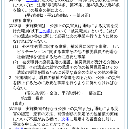
については、法第3章
(第24条、第25条、第45条及び第46条
を除く。)
の規定の例による。
(平7条例2・平21条例55・一部改正)
(福祉事業)
第18条
実施機関は、公務上の災害又は通勤による災害を受
けた職員
(以下
この条
において「被災職員」という。)
及び
その遺族の福祉に関して必要な次の事業を行うように努め
なければならない。
(1)
外科後処置に関する事業、補装具に関する事業、リハ
ビリテーションに関する事業その他の被災職員の円滑な
社会復帰を促進するために必要な事業
(2)
被災職員の療養生活の援護、被災職員が受ける介護の
援護、その遺族の就学の援護その他の被災職員及びその
遺族の援護を図るために必要な資金の支給その他の事業
2
実施機関は、職員の福祉の増進を図るため、公務上の災害
を防止するために必要な事業を行うように努めなければな
らない。
(昭61条例5・全改、平7条例49・一部改正)
第3章
審査
(審査)
第19条
実施機関の行なう公務上の災害または通勤による災
害の認定、療養の方法、補償金額の決定その他補償の実施
について不服がある者は、
次条
に規定する審査会に対し、
審査を申し立てることができる。