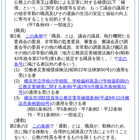
公務上の災害又は通勤による災害に対する補償
(以下「補
償」という。)
に関する制度等を定め、もって議会の議員そ
の他非常勤の職員及びその遺族の生活の安定と福祉の向上
に寄与することを目的とする。
(平7条例49・一部改正)
(職員)
第2条
この条例
で「職員」とは、議会の議員、執行機関たる
委員会の委員、非常勤の監査委員、審査会、審議会及び調
査会等の委員その他の構成員、非常勤の調査員及び嘱託員
その他の非常勤の職員〔地方公務員災害補償法施行令
(昭和
42年政令第274号)
第1条に規定する職員を除く。
〕で
次の
各号
に掲げる者以外の者をいう。
(1)
労働者災害補償保険法
(昭和22年法律第50号)
の適用を
受ける者
(2)
横浜市立学校の学校医、学校歯科医及び学校薬剤師の
公務災害補償に関する条例
(平成2年9月横浜市条例第31
号)
の適用を受ける者
(3)
横浜市消防団員等公務災害等補償条例
(平成9年10月横
浜市条例第60号)
の適用を受ける者
(昭61条例25・平5条例10・平7条例2・平12条例
75・平21条例55・一部改正)
(通勤)
第2条の2
この条例
で「通勤」とは、職員が、勤務のため、
次に掲げる移動を、合理的な経路及び方法により行うこと
をいい、公務の性質を有するものを除くものとする。