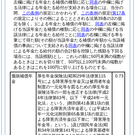
左欄に掲げる年金たる補償の種類に応じ
同表
の中欄に掲げ
る法律による年金たる給付が支給される場合には、当分の
間、
この条例
の規定にかかわらず、
この条例
の規定
(
第17条
の規定によりその例によることとされる法第39条の2の規
定を除く。)
による年金たる補償の年額に、
同表
の左欄に掲
げる当該年金たる補償の種類に応じ
同表
の中欄に掲げる当
該法律による年金たる給付ごとに
同表
の右欄に掲げる率を
乗じて得た額
(その額が当該年金たる補償の年額から当該補
償の事由について支給される
同表
の中欄に掲げる当該法律
による年金たる給付の額の合計額を控除した残額を下回る
場合には、当該残額)
とし、これらの額に50円未満の端数が
あるときはこれを切り捨て、50円以上100円未満の端数が
あるときはこれを100円に切り上げるものとする。
傷病補償年
厚生年金保険法
(昭和29年法律第115
0.73
金
号)
による障害厚生年金又は被用者年金
制度の一元化等を図るための厚生年金
保険法等の一部を改正する法律
(平成2
4年法律第63号。以下「平成24年一元
化法」という。)
附則第41条第1項の規
定による障害共済年金若しくは平成24
年一元化法附則第65条第1項の規定に
よる障害共済年金
(以下単に「障害厚生
年金等」という。)
及び国民年金法
(昭
和34年法律第141号)
による障害基礎年