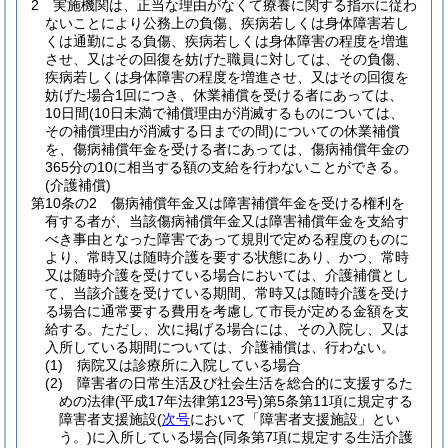
2
実施機関は、正当な理由がなくて療養に関する指示に従わ
ないことにより公務上の負傷、疾病若しくは身体障害若し
くは通勤による負傷、疾病若しくは身体障害の程度を増進
させ、又はその回復を妨げた職員に対しては、その負傷、
疾病若しくは身体障害の程度を増進させ、又はその回復を
妨げた場合1回につき、休業補償を受ける者にあっては、
10日間
(10日未満で補償理由が消滅するものについては、
その補償理由が消滅する日までの間)
についての休業補償
を、傷病補償年金を受ける者にあっては、傷病補償年金の
365分の10に相当する額の支給を行わないことができる。
(介護補償)
第10条の2
傷病補償年金又は障害補償年金を受ける権利を
有する者が、当該傷病補償年金又は障害補償年金を支給す
べき事由となった障害であって規則で定める程度のものに
より、常時又は随時介護を要する状態にあり、かつ、常時
又は随時介護を受けている場合においては、介護補償とし
て、当該介護を受けている期間、常時又は随時介護を受け
る場合に通常要する費用を考慮して市長が定める金額を支
給する。
ただし、次に掲げる場合には、その入院し、又は
入所している期間については、介護補償は、行わない。
(1)
病院又は診療所に入院している場合
(2)
障害者の日常生活及び社会生活を総合的に支援するた
めの法律
(平成17年法律第123号)
第5条第11項に規定する
障害者支援施設
(
次号
において「障害者支援施設」とい
う。)
に入所している場合
(同条第7項に規定する生活介護