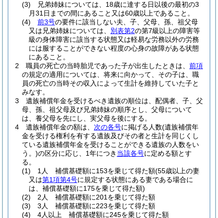
(3)
兄弟姉妹については、18歳に達する日以後の最初の3
月31日までの間にあること又は60歳以上であること。
(4)
前3号
の要件に該当しない夫、子、父母、孫、祖父母
又は兄弟姉妹については、
別表第2
の第7級以上の障害等
級の身体障害に該当する状態又は軽易な労務以外の労務
には服することができない程度の心身の故障がある状態
にあること。
2
職員の死亡の当時胎児であった子が出生したときは、
前項
の規定の適用については、将来に向かって、その子は、職
員の死亡の当時その収入によって生計を維持していた子と
みなす。
3
遺族補償年金を受けるべき遺族の順位は、配偶者、子、父
母、孫、祖父母及び兄弟姉妹の順序とし、父母について
は、養父母を先にし、実父母を後にする。
4
遺族補償年金の額は、
次の各号
に掲げる人数
(遺族補償年
金を受ける権利を有する遺族及びその者と生計を同じくし
ている遺族補償年金を受けることができる遺族の人数をい
う。)
の区分に応じ、1年につき
当該各号
に定める額とす
る。
(1)
1人 補償基礎額に153を乗じて得た額
(55歳以上の妻
又は
第1項第4号
に規定する状態にある妻である場合に
は、補償基礎額に175を乗じて得た額)
(2)
2人 補償基礎額に201を乗じて得た額
(3)
3人 補償基礎額に223を乗じて得た額
(4)
4人以上 補償基礎額に245を乗じて得た額