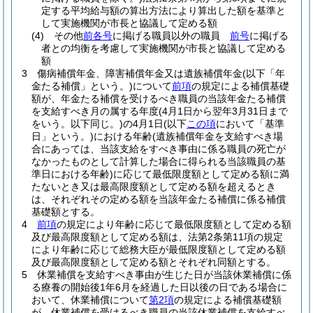
定する平均給与額の算出方法により算出した額を基準と
して実施機関が市長と協議して定める額
(4)
その他
前各号
に掲げる職員以外の職員
前号
に掲げる
者との均衡を考慮して実施機関が市長と協議して定める
額
3
傷病補償年金、障害補償年金又は遺族補償年金
(以下「年
金たる補償」という。)
について
前項
の規定による補償基礎
額が、年金たる補償を受けるべき職員の当該年金たる補償
を支給すべき月の属する年度
(4月1日から翌年3月31日まで
をいう。以下同じ。)
の4月1日
(以下
この項
において「基準
日」という。)
における年齢
(遺族補償年金を支給すべき場
合にあっては、当該支給をすべき事由に係る職員の死亡が
なかったものとして計算した場合に得られる当該職員の基
準日における年齢)
に応じて最低限度額として定める額に満
たないとき又は最高限度額として定める額を超えるとき
は、それぞれその定める額を当該年金たる補償に係る補償
基礎額とする。
4
前項
の規定により年齢に応じて最低限度額として定める額
及び最高限度額として定める額は、法第2条第11項の規定
により年齢に応じて総務大臣が最低限度額として定める額
及び最高限度額として定める額とそれぞれ同額とする。
5
休業補償を支給すべき事由が生じた日が当該休業補償に係
る療養の開始後1年6月を経過した日以後の日である場合に
おいて、休業補償について
第2項
の規定による補償基礎額
が、休業補償を受けるべき職員の当該休業補償を支給すべ