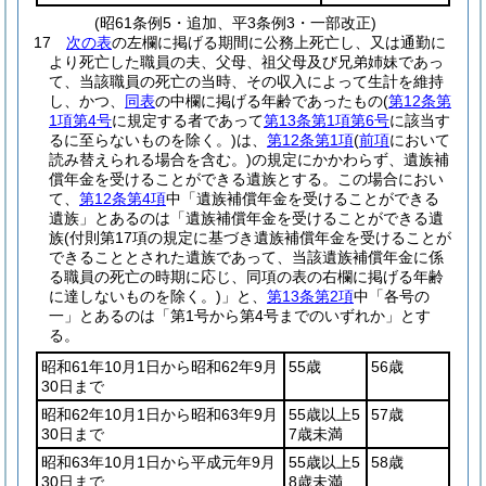
(昭61条例5・追加、平3条例3・一部改正)
17
次の表
の左欄に掲げる期間に公務上死亡し、又は通勤に
より死亡した職員の夫、父母、祖父母及び兄弟姉妹であっ
て、当該職員の死亡の当時、その収入によって生計を維持
し、かつ、
同表
の中欄に掲げる年齢であったもの
(
第12条第
1項第4号
に規定する者であって
第13条第1項第6号
に該当す
るに至らないものを除く。)
は、
第12条第1項
(
前項
において
読み替えられる場合を含む。)
の規定にかかわらず、遺族補
償年金を受けることができる遺族とする。
この場合におい
て、
第12条第4項
中「遺族補償年金を受けることができる
遺族」とあるのは「遺族補償年金を受けることができる遺
族
(付則第17項の規定に基づき遺族補償年金を受けることが
できることとされた遺族であって、当該遺族補償年金に係
る職員の死亡の時期に応じ、同項の表の右欄に掲げる年齢
に達しないものを除く。)
」と、
第13条第2項
中「各号の
一」とあるのは「第1号から第4号までのいずれか」とす
る。
昭和61年10月1日から昭和62年9月
55歳
56歳
30日まで
昭和62年10月1日から昭和63年9月
55歳以上5
57歳
30日まで
7歳未満
昭和63年10月1日から平成元年9月
55歳以上5
58歳
30日まで
8歳未満