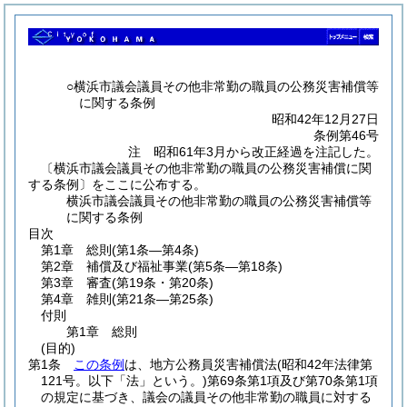
○横浜市議会議員その他非常勤の職員の公務災害補償等
に関する条例
昭和42年12月27日
条例第46号
注 昭和61年3月から改正経過を注記した。
〔横浜市議会議員その他非常勤の職員の公務災害補償に関
する条例〕をここに公布する。
横浜市議会議員その他非常勤の職員の公務災害補償等
に関する条例
目次
第1章
総則
(第1条―第4条)
第2章
補償及び福祉事業
(第5条―第18条)
第3章
審査
(第19条・第20条)
第4章
雑則
(第21条―第25条)
付則
第1章
総則
(目的)
第1条
この条例
は、地方公務員災害補償法
(昭和42年法律第
121号。以下「法」という。)
第69条第1項及び第70条第1項
の規定に基づき、議会の議員その他非常勤の職員に対する