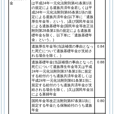
金
は平成24年一元化法附則第41条第1項
の規定による遺族共済年金若しくは平
成24年一元化法附則第65条第1項の規
定による遺族共済年金
(以下単に「遺族
厚生年金等」という。)
及び国民年金法
による遺族基礎年金
(国民年金等改正法
附則第28条第1項の規定による遺族基
礎年金を除く。以下単に「遺族基礎年
金」という。)
遺族厚生年金等
(当該補償の事由となっ
0.84
た死亡について遺族基礎年金が支給さ
れる場合を除く。)
遺族基礎年金
(当該補償の事由となった
0.88
死亡について遺族厚生年金等又は平成
24年一元化法附則第37条第1項に規定
する給付のうち遺族共済年金若しくは
平成24年一元化法附則第61条第1項に
規定する給付のうち遺族共済年金が支
給される場合を除く。)
又は国民年金法
による寡婦年金
国民年金等改正法附則第87条第1項に
0.80
規定する年金たる保険給付のうち遺族
年金