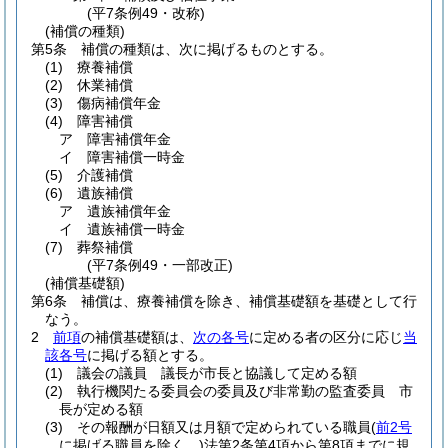
(平7条例49・改称)
(補償の種類)
第5条
補償の種類は、次に掲げるものとする。
(1)
療養補償
(2)
休業補償
(3)
傷病補償年金
(4)
障害補償
ア
障害補償年金
イ
障害補償一時金
(5)
介護補償
(6)
遺族補償
ア
遺族補償年金
イ
遺族補償一時金
(7)
葬祭補償
(平7条例49・一部改正)
(補償基礎額)
第6条
補償は、療養補償を除き、補償基礎額を基礎として行
なう。
2
前項
の補償基礎額は、
次の各号
に定める者の区分に応じ
当
該各号
に掲げる額とする。
(1)
議会の議員 議長が市長と協議して定める額
(2)
執行機関たる委員会の委員及び非常勤の監査委員 市
長が定める額
(3)
その報酬が日額又は月額で定められている職員
(
前2号
に掲げる職員を除く。)
法第2条第4項から第8項までに規