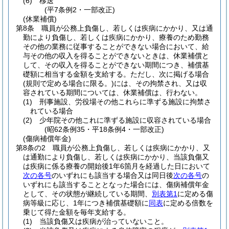
(6)
移送
(平7条例2・一部改正)
(休業補償)
第8条
職員が公務上負傷し、若しくは疾病にかかり、又は通
勤により負傷し、若しくは疾病にかかり、療養のため勤務
その他の業務に従事することができない場合において、給
与その他の収入を得ることができないときは、休業補償と
して、その収入を得ることができない期間につき、補償基
礎額に相当する金額を支給する。
ただし、次に掲げる場合
(規則で定める場合に限る。)
には、その拘禁され、又は収
容されている期間については、休業補償は、行わない。
(1)
刑事施設、労役場その他これらに準ずる施設に拘禁さ
れている場合
(2)
少年院その他これに準ずる施設に収容されている場合
(昭62条例35・平18条例4・一部改正)
(傷病補償年金)
第8条の2
職員が公務上負傷し、若しくは疾病にかかり、又
は通勤により負傷し、若しくは疾病にかかり、当該負傷又
は疾病に係る療養の開始後1年6箇月を経過した日において
次の各号
のいずれにも該当する場合又は同日後
次の各号
の
いずれにも該当することとなった場合には、傷病補償年金
として、その状態が継続している期間、
別表第1
に定める傷
病等級に応じ、1年につき補償基礎額に
同表
に定める倍数を
乗じて得た金額を毎年支給する。
(1)
当該負傷又は疾病が治っていないこと。