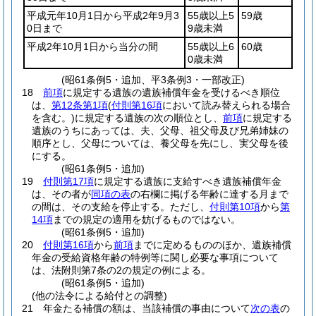
平成元年10月1日から平成2年9月3
55歳以上5
59歳
0日まで
9歳未満
平成2年10月1日から当分の間
55歳以上6
60歳
0歳未満
(昭61条例5・追加、平3条例3・一部改正)
18
前項
に規定する遺族の遺族補償年金を受けるべき順位
は、
第12条第1項
(
付則第16項
において読み替えられる場合
を含む。)
に規定する遺族の次の順位とし、
前項
に規定する
遺族のうちにあっては、夫、父母、祖父母及び兄弟姉妹の
順序とし、父母については、養父母を先にし、実父母を後
にする。
(昭61条例5・追加)
19
付則第17項
に規定する遺族に支給すべき遺族補償年金
は、その者が
同項の表
の右欄に掲げる年齢に達する月まで
の間は、その支給を停止する。
ただし、
付則第10項
から
第
14項
までの規定の適用を妨げるものではない。
(昭61条例5・追加)
20
付則第16項
から
前項
までに定めるもののほか、遺族補償
年金の受給資格年齢の特例等に関し必要な事項について
は、法附則第7条の2の規定の例による。
(昭61条例5・追加)
(他の法令による給付との調整)
21
年金たる補償の額は、当該補償の事由について
次の表
の