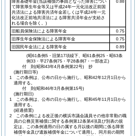
障害基礎年金
(当該補償の事由となった障害につい
0.88
て障害厚生年金等又は平成24年一元化法改正前国
共済法による障害共済年金若しくは平成24年一元
化法改正前地共済法による障害共済年金が支給さ
れる場合を除く。)
旧船員保険法による障害年金
0.75
旧厚生年金保険法による障害年金
0.75
旧国民年金法による障害年金
0.89
(昭61条例5・旧第17項繰下、昭61条例25・昭63条
例33・平27条例75・平28条例7・一部改正)
付
則
(昭和43年4月
条例第22号)
抄
(施行期日等)
1
この条例は、公布の日から施行し、昭和42年12月1日から
適用する。
付
則
(昭和46年3月
条例第15号)
(施行期日)
1
この条例は、公布の日から施行し、昭和45年11月1日から
適用する。
(経過措置)
2
この条例による改正後の横浜市議会議員その他非常勤の職
員の公務災害補償に関する条例第12条第4項及び別表の規
定は、この条例適用の日の属する月以後の期間に係る障害
補償年金及び遺族補償年金について適用し、同月前の期間