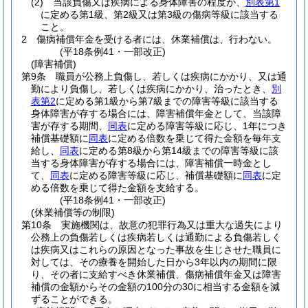
(2)
当該負傷又は疾病による身体障害の程度が、
別表第1
に定める第1級、第2級又は第3級の傷病等級に該当する
こと。
2
傷病補償年金を受ける者には、休業補償は、行わない。
(平18条例41・一部改正)
(障害補償)
第9条
職員が公務上負傷し、若しくは疾病にかかり、又は通
勤により負傷し、若しくは疾病にかかり、治ったとき、
別
表第2
に定める第1級から第7級までの障害等級に該当する
身体障害が存する場合には、障害補償年金として、当該障
害が存する期間、
同表
に定める障害等級に応じ、1年につき
補償基礎額に
同表
に定める倍数を乗じて得た金額を毎年支
給し、
同表
に定める第8級から第14級までの障害等級に該
当する身体障害が存する場合には、障害補償一時金とし
て、
同表
に定める障害等級に応じ、補償基礎額に
同表
に定
める倍数を乗じて得た金額を支給する。
(平18条例41・一部改正)
(休業補償等の制限)
第10条
実施機関は、故意の犯罪行為又は重大な過失により
公務上の負傷若しくは疾病若しくは通勤による負傷若しく
は疾病又はこれらの原因となった事故を生じさせた職員に
対しては、その療養を開始した日から3年以内の期間に限
り、その者に支給すべき休業補償、傷病補償年金又は障害
補償の金額からその金額の100分の30に相当する金額を減
ずることができる。