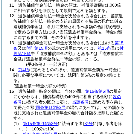
11
遺族補償年金前払一時金の額は、補償基礎額の1,000倍
に相当する額を限度として規則で定める額とする。
12
遺族補償年金前払一時金が支給される場合には、当該遺
族補償年金前払一時金の支給の原因たる職員の死亡に係る
遺族補償年金は、各月に支給されるべき額の合計額が規則
で定める算定方法に従い当該遺族補償年金前払一時金の額
に達するまでの間、その支給を停止する。
13
遺族補償年金前払一時金が支給される場合における
第15
条
又は
付則第15項
の規定の適用については、
第15条
又は
付
則第15項
中「遺族補償年金の額」とあるのは「遺族補償年
金及び遺族補償年金前払一時金の額」とする。
(平3条例3・一部改正)
14
前4項
に定めるもののほか、遺族補償年金前払一時金に
関し必要な事項については、法附則第6条の規定の例によ
る。
(遺族補償一時金の額の特例)
15
遺族補償一時金の額は、当分の間、
第15条第5項
の規定
にかかわらず、補償基礎額の400倍に相当する金額に
次の
各号
に掲げる者の区分に応じ、
当該各号
に定める率を乗じ
て得た金額
(
同条第1項第2号
の場合にあっては、その額から
既に支給された遺族補償年金の額の合計額を控除した額)
と
する。
(1)
第15条第2項第3号
に該当する者
(
次号
に掲げる者を除
く。)
100分の100