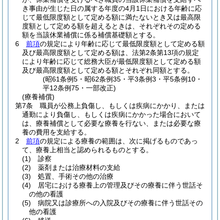
き事由が生じた日の属する年度の4月1日における年齢に応
じて最低限度額として定める額に満たないとき又は最高限
度額として定める額を超えるときは、それぞれその定める
額を当該休業補償に係る補償基礎額とする。
6
前項
の規定により年齢に応じて最低限度額として定める額
及び最高限度額として定める額は、法第2条第13項の規定
により年齢に応じて総務大臣が最低限度額として定める額
及び最高限度額として定める額とそれぞれ同額とする。
(昭61条例5・昭62条例35・平3条例3・平5条例10・
平12条例75・一部改正)
(療養補償)
第7条
職員が公務上負傷し、もしくは疾病にかかり、または
通勤により負傷し、もしくは疾病にかかった場合において
は、療養補償として必要な療養を行ない、または必要な療
養の費用を支給する。
2
前項
の規定による療養の範囲は、次に掲げるものであっ
て、療養上相当と認められるものとする。
(1)
診察
(2)
薬剤または治療材料の支給
(3)
処置、手術その他の治療
(4)
居宅における療養上の管理及びその療養に伴う世話そ
の他の看護
(5)
病院又は診療所への入院及びその療養に伴う世話その
他の看護