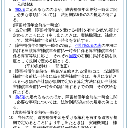
兄弟姉妹
5
前2項
に定めるもののほか、障害補償年金差額一時金に関
し必要な事項については、法附則第5条の2の規定の例によ
る。
(障害補償年金前払一時金)
6
当分の間、障害補償年金を受ける権利を有する者が規則で
定めるところにより申し出たときは、実施機関は、補償と
して、障害補償年金前払一時金を支給する。
7
障害補償年金前払一時金の額は、
付則第3項の表
の左欄に
掲げる当該障害補償年金前払一時金に係る障害補償年金に
係る障害等級に応じ、それぞれ
同表
の右欄に掲げる額を限
度として規則で定める額とする。
(平18条例41・一部改正)
8
障害補償年金前払一時金が支給される場合には、当該障害
補償年金前払一時金に係る障害補償年金は、各月に支給さ
れるべき額の合計額が規則で定める算定方法に従い当該障
害補償年金前払一時金の額に達するまでの間、その支給を
停止する。
9
前3項
の定めるもののほか、障害補償年金前払一時金に関
し必要な事項については、法附則第5条の3の規定の例によ
る。
(遺族補償年金前払一時金)
10
当分の間、遺族補償年金を受ける権利を有する遺族が規
則で定めるところにより申し出たときは、実施機関は、補
償として、遺族補償年金前払一時金を支給する。