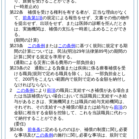
り、旅費を受けることができる。
(一時差止め)
第22条
補償を受ける権利を有する者が、正当な理由がなく
て、
前条第1項
の規定による報告をせず、文書その他の物件
を提出せず、出頭をせず、または医師の診断を拒んだとき
は、実施機関は、補償の支払を一時差し止めることができ
る。
(期間の計算)
第23条
この条例
または
この条例
に基づく規則に規定する期
間の計算については、民法
(明治29年法律第89号)
の期間の
計算に関する規定を準用する。
(通勤による災害に係る費用の一部負担金)
第23条の2
通勤による負傷または疾病に係る療養補償を受
ける職員
(規則で定める職員を除く。)
は、一部負担金とし
て、200円をこえない範囲内で規則で定める金額を納付し
なければならない。
2
この条例
により
前項
の職員に支給すべき補償がある場合ま
たは当該補償がない場合において当該職員に支給すべき給
与があるときは、実施機関または職員の給与支給機関は、
それぞれ、その支給すべき補償の額または給与から
前項
の
金額に相当する金額を控除して、これを当該職員に代わっ
て納付することができる。
(委任)
第24条
前各条
に定めるもののほか、補償の制度に関し必要
な事項及び
この条例
の施行に関し必要な事項は、規則で定