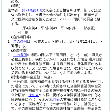
める。
(罰則)
第25条
第21条第1項
の規定による報告をせず、若しくは虚
偽の報告をし、文書その他の物件を提出せず、出頭せず、
又は医師の診断を拒んだ者は、200,000円以下の罰金に処
する。
(平4条例4・平7条例49・平16条例7・一部改正)
付
則
(施行期日等)
1
この条例
は、公布の日から施行し、昭和42年12月1日から
適用する。
(経過措置)
2
この条例
の適用の日
(以下「適用日」という。)
前に職員が
公務上負傷し、疾病にかかり、又は死亡した場合
(適用日前
の公務上の負傷又は疾病により適用日後に身体障害がある
状態となり、又は死亡した場合を含む。)
におけるこれらの
災害に係る補償等については、なお従前の例による。
(障害補償年金差額一時金)
3
当分の間、障害補償年金を受ける権利を有する者が死亡し
た場合において、その者に支給された当該障害補償年金及
び当該障害補償年金に係る障害補償年金前払一時金の額の
合計額が、
次の表
の左欄に掲げる当該障害補償年金に係る
障害等級に応じ、それぞれ
同表
の右欄に掲げる額に満たな
いときは、実施機関は、その者の遺族に対し、補償とし
て、その差額に相当する額の障害補償年金差額一時金を支