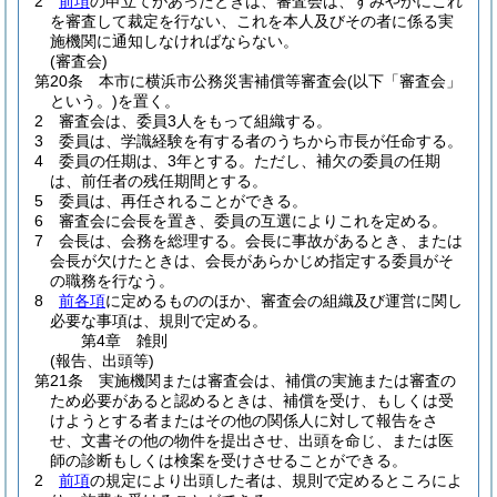
2
前項
の申立てがあったときは、審査会は、すみやかにこれ
を審査して裁定を行ない、これを本人及びその者に係る実
施機関に通知しなければならない。
(審査会)
第20条
本市に横浜市公務災害補償等審査会
(以下「審査会」
という。)
を置く。
2
審査会は、委員3人をもって組織する。
3
委員は、学識経験を有する者のうちから市長が任命する。
4
委員の任期は、3年とする。
ただし、補欠の委員の任期
は、前任者の残任期間とする。
5
委員は、再任されることができる。
6
審査会に会長を置き、委員の互選によりこれを定める。
7
会長は、会務を総理する。
会長に事故があるとき、または
会長が欠けたときは、会長があらかじめ指定する委員がそ
の職務を行なう。
8
前各項
に定めるもののほか、審査会の組織及び運営に関し
必要な事項は、規則で定める。
第4章
雑則
(報告、出頭等)
第21条
実施機関または審査会は、補償の実施または審査の
ため必要があると認めるときは、補償を受け、もしくは受
けようとする者またはその他の関係人に対して報告をさ
せ、文書その他の物件を提出させ、出頭を命じ、または医
師の診断もしくは検案を受けさせることができる。
2
前項
の規定により出頭した者は、規則で定めるところによ