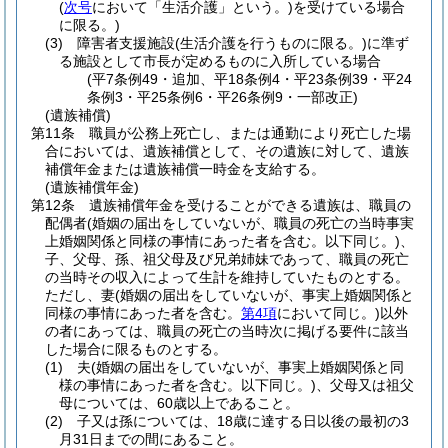
(
次号
において「生活介護」という。)
を受けている場合
に限る。)
(3)
障害者支援施設
(生活介護を行うものに限る。)
に準ず
る施設として市長が定めるものに入所している場合
(平7条例49・追加、平18条例4・平23条例39・平24
条例3・平25条例6・平26条例9・一部改正)
(遺族補償)
第11条
職員が公務上死亡し、または通勤により死亡した場
合においては、遺族補償として、その遺族に対して、遺族
補償年金または遺族補償一時金を支給する。
(遺族補償年金)
第12条
遺族補償年金を受けることができる遺族は、職員の
配偶者
(婚姻の届出をしていないが、職員の死亡の当時事実
上婚姻関係と同様の事情にあった者を含む。以下同じ。)
、
子、父母、孫、祖父母及び兄弟姉妹であって、職員の死亡
の当時その収入によって生計を維持していたものとする。
ただし、妻
(婚姻の届出をしていないが、事実上婚姻関係と
同様の事情にあった者を含む。
第4項
において同じ。)
以外
の者にあっては、職員の死亡の当時次に掲げる要件に該当
した場合に限るものとする。
(1)
夫
(婚姻の届出をしていないが、事実上婚姻関係と同
様の事情にあった者を含む。以下同じ。)
、父母又は祖父
母については、60歳以上であること。
(2)
子又は孫については、18歳に達する日以後の最初の3
月31日までの間にあること。