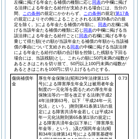
左欄に掲げる年金たる補償の種類に応じ
同表
の中欄に掲げ
る法律による年金たる給付が支給される場合には、当分の
間、
この条例
の規定にかかわらず、
この条例
の規定
(
第17条
の規定によりその例によることとされる法第39条の2の規
定を除く。)
による年金たる補償の年額に、
同表
の左欄に掲
げる当該年金たる補償の種類に応じ
同表
の中欄に掲げる当
該法律による年金たる給付ごとに
同表
の右欄に掲げる率を
乗じて得た額
(その額が当該年金たる補償の年額から当該補
償の事由について支給される
同表
の中欄に掲げる当該法律
による年金たる給付の額の合計額を控除した残額を下回る
場合には、当該残額)
とし、これらの額に50円未満の端数が
あるときはこれを切り捨て、50円以上100円未満の端数が
あるときはこれを100円に切り上げるものとする。
傷病補償年
厚生年金保険法
(昭和29年法律第115
0.73
金
号)
による障害厚生年金又は被用者年金
制度の一元化等を図るための厚生年金
保険法等の一部を改正する法律
(平成2
4年法律第63号。以下「平成24年一元
化法」という。)
附則第41条第1項の規
定による障害共済年金若しくは平成24
年一元化法附則第65条第1項の規定に
よる障害共済年金
(以下単に「障害厚生
年金等」という。)
及び国民年金法
(昭
和34年法律第141号)
による障害基礎年