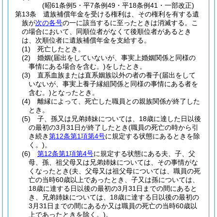
(昭61条例5・平7条例49・平18条例41・一部改正)
第13条
遺族補償年金を受ける権利は、その権利を有する遺
族が
次の各号
の一に該当するに至ったときは消滅する。
こ
の場合において、同順位者がなくて後順位者があるとき
は、次順位者に遺族補償年金を支給する。
(1)
死亡したとき。
(2)
婚姻
(届出をしていないが、事実上婚姻関係と同様の
事情にある場合を含む。)
をしたとき。
(3)
直系血族または直系姻族以外の者の養子
(届出をして
いないが、事実上養子縁組関係と同様の事情にある者を
含む。)
となったとき。
(4)
離縁によって、死亡した職員との親族関係が終了した
とき。
(5)
子、孫又は兄弟姉妹については、18歳に達した日以後
の最初の3月31日が終了したとき
(職員の死亡の時から引
き続き
第12条第1項第4号
に規定する状態にあるときを除
く。)
。
(6)
第12条第1項第4号
に規定する状態にある夫、子、父
母、孫、祖父母又は兄弟姉妹については、その事情がな
くなったとき
(夫、父母又は祖父母については、職員の死
亡の当時60歳以上であったとき、子又は孫については、
18歳に達する日以後の最初の3月31日までの間にあると
き、兄弟姉妹については、18歳に達する日以後の最初の
3月31日までの間にあるか又は職員の死亡の当時60歳以
上であったときを除く。)
。