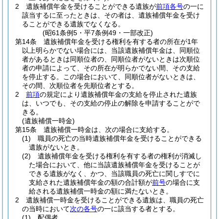
2
遺族補償年金を受けることができる遺族が
前項各号
の一に
該当するに至ったときは、その者は、遺族補償年金を受け
ることができる遺族でなくなる。
(昭61条例5・平7条例49・一部改正)
第14条
遺族補償年金を受ける権利を有する者の所在が1年
以上明らかでない場合には、当該遺族補償年金は、同順位
者があるときは同順位者の、同順位者がないときは次順位
者の申請によって、その所在が明らかでない間、その支給
を停止する。
この場合において、同順位者がないときは、
その間、次順位者を先順位者とする。
2
前項
の規定により遺族補償年金の支給を停止された遺族
は、いつでも、その支給の停止の解除を申請することがで
きる。
(遺族補償一時金)
第15条
遺族補償一時金は、次の場合に支給する。
(1)
職員の死亡の当時遺族補償年金を受けることができる
遺族がないとき。
(2)
遺族補償年金を受ける権利を有する者の権利が消滅し
た場合において、他に当該遺族補償年金を受けることが
できる遺族がなく、かつ、当該職員の死亡に関しすでに
支給された遺族補償年金の額の合計額が
前号
の場合に支
給される遺族補償一時金の額に満たないとき。
2
遺族補償一時金を受けることができる遺族は、職員の死亡
の当時において
次の各号
の一に該当する者とする。
(1)
配偶者