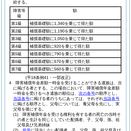
給する。
障害等
額
級
第1級
補償基礎額に1,340を乗じて得た額
第2級
補償基礎額に1,190を乗じて得た額
第3級
補償基礎額に1,050を乗じて得た額
第4級
補償基礎額に920を乗じて得た額
第5級
補償基礎額に790を乗じて得た額
第6級
補償基礎額に670を乗じて得た額
第7級
補償基礎額に560を乗じて得た額
(平18条例41・一部改正)
4
障害補償年金差額一時金を受けることができる遺族は、次
に掲げる者とする。
この場合において、障害補償年金差額
一時金を受けるべき遺族の順位は、
次の各号
の順序とし、
当該各号
に掲げる者のうちにあっては、それぞれ
当該各号
に掲げる順序とし、父母については、養父母を先にし、実
父母を後にする。
(1)
障害補償年金を受ける権利を有する者の死亡の当時そ
の者と生計を同じくしていた配偶者、子、父母、孫、祖
父母及び兄弟姉妹
(2)
前号
に該当しない配偶者、子、父母、孫、祖父母及び