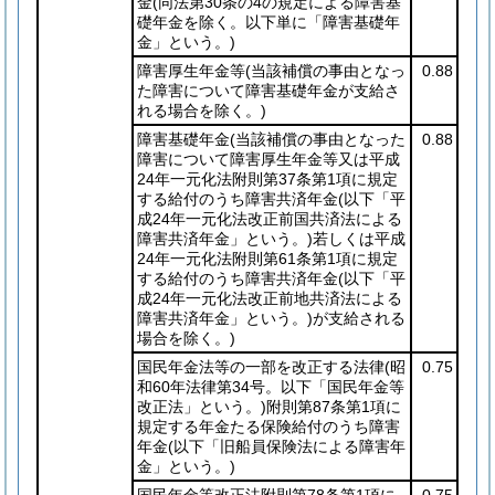
金
(同法第30条の4の規定による障害基
礎年金を除く。以下単に「障害基礎年
金」という。)
障害厚生年金等
(当該補償の事由となっ
0.88
た障害について障害基礎年金が支給さ
れる場合を除く。)
障害基礎年金
(当該補償の事由となった
0.88
障害について障害厚生年金等又は平成
24年一元化法附則第37条第1項に規定
する給付のうち障害共済年金
(以下「平
成24年一元化法改正前国共済法による
障害共済年金」という。)
若しくは平成
24年一元化法附則第61条第1項に規定
する給付のうち障害共済年金
(以下「平
成24年一元化法改正前地共済法による
障害共済年金」という。)
が支給される
場合を除く。)
国民年金法等の一部を改正する法律
(昭
0.75
和60年法律第34号。以下「国民年金等
改正法」という。)
附則第87条第1項に
規定する年金たる保険給付のうち障害
年金
(以下「旧船員保険法による障害年
金」という。)
国民年金等改正法附則第78条第1項に
0.75