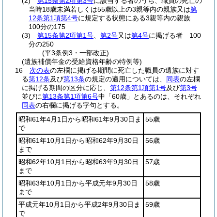
(2)
第15条第2項第3号
に該当する者のうち、職員の死亡の
当時18歳未満若しくは55歳以上の3親等内の親族又は
第
12条第1項第4号
に規定する状態にある3親等内の親族
100分の175
(3)
第15条第2項第1号
、
第2号
又は
第4号
に掲げる者 100
分の250
(平3条例3・一部改正)
(遺族補償年金の受給資格年齢の特例等)
16
次の表
の左欄に掲げる期間に死亡した職員の遺族に対す
る
第12条
及び
第13条
の規定の適用については、
同表
の左欄
に掲げる期間の区分に応じ、
第12条第1項第1号
及び
第3号
並びに
第13条第1項第6号
中「60歳」とあるのは、それぞれ
同表
の右欄に掲げる字句とする。
昭和61年4月1日から昭和61年9月30日ま
55歳
で
昭和61年10月1日から昭和62年9月30日
56歳
まで
昭和62年10月1日から昭和63年9月30日
57歳
まで
昭和63年10月1日から平成元年9月30日
58歳
まで
平成元年10月1日から平成2年9月30日ま
59歳
で