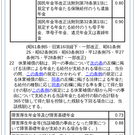
国民年金等改正法附則第78条第1項に
0.80
規定する年金たる保険給付のうち遺族
年金
国民年金等改正法附則第32条第1項に
0.90
規定する年金たる給付のうち母子年
金、準母子年金、遺児年金又は寡婦年
金
(昭61条例5・旧第16項繰下・一部改正、昭61条例
25・昭62条例35・昭63条例33・平12条例75・平27
条例75・平28条例7・一部改正)
22
休業補償の額は、同一の事由について
次の表
の左欄に掲
げる法律による年金たる給付が支給される場合には、当分
の間、
この条例
の規定にかかわらず、
この条例
の規定によ
る休業補償の額に、
同表
の左欄に掲げる法律による年金た
る給付の種類に応じ
同表
の右欄に掲げる率を乗じて得た額
(その額が
この条例
の規定による休業補償の額から同一の事
由について支給される当該年金たる給付の額の合計額を
365で除して得た額を控除した残額を下回る場合には、当
該残額)
とする。
障害厚生年金等及び障害基礎年金
0.73
障害厚生年金等
(当該補償の事由となった障害につ
0.88
いて障害基礎年金が支給される場合を除く。)