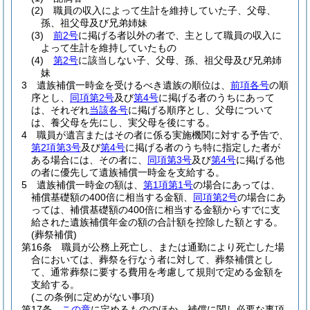
(2)
職員の収入によって生計を維持していた子、父母、
孫、祖父母及び兄弟姉妹
(3)
前2号
に掲げる者以外の者で、主として職員の収入に
よって生計を維持していたもの
(4)
第2号
に該当しない子、父母、孫、祖父母及び兄弟姉
妹
3
遺族補償一時金を受けるべき遺族の順位は、
前項各号
の順
序とし、
同項第2号
及び
第4号
に掲げる者のうちにあって
は、それぞれ
当該各号
に掲げる順序とし、父母について
は、養父母を先にし、実父母を後にする。
4
職員が遺言またはその者に係る実施機関に対する予告で、
第2項第3号
及び
第4号
に掲げる者のうち特に指定した者が
ある場合には、その者に、
同項第3号
及び
第4号
に掲げる他
の者に優先して遺族補償一時金を支給する。
5
遺族補償一時金の額は、
第1項第1号
の場合にあっては、
補償基礎額の400倍に相当する金額、
同項第2号
の場合にあ
っては、補償基礎額の400倍に相当する金額からすでに支
給された遺族補償年金の額の合計額を控除した額とする。
(葬祭補償)
第16条
職員が公務上死亡し、または通勤により死亡した場
合においては、葬祭を行なう者に対して、葬祭補償とし
て、通常葬祭に要する費用を考慮して規則で定める金額を
支給する。
(この条例に定めがない事項)
第17条
この章
に定めるもののほか、補償に関し必要な事項