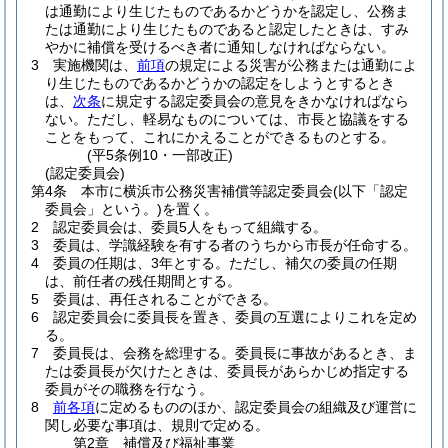
は通勤により生じたものであるかどうかを認定し、公務ま
たは通勤により生じたものであると認定したときは、すみ
やかに補償を受けるべき者に通知しなければならない。
3
実施機関は、
前項
の規定による災害が公務または通勤によ
り生じたものであるかどうかの認定をしようとするとき
は、
次条
に規定する認定委員会の意見をきかなければなら
ない。
ただし、軽易なものについては、市長と協議をする
ことをもって、これにかえることができるものとする。
(平5条例10・一部改正)
(認定委員会)
第4条
本市に横浜市公務災害補償等認定委員会
(以下「認定
委員会」という。)
を置く。
2
認定委員会は、委員5人をもって組織する。
3
委員は、学識経験を有する者のうちから市長が任命する。
4
委員の任期は、3年とする。
ただし、補欠の委員の任期
は、前任者の残任期間とする。
5
委員は、再任されることができる。
6
認定委員会に委員長を置き、委員の互選によりこれを定め
る。
7
委員長は、会務を総理する。
委員長に事故があるとき、ま
たは委員長が欠けたときは、委員長があらかじめ指定する
委員がその職務を行なう。
8
前各項
に定めるもののほか、認定委員会の組織及び運営に
関し必要な事項は、規則で定める。
第2章
補償及び福祉事業