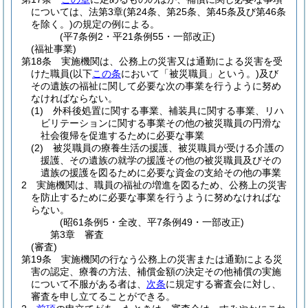
については、法第3章
(第24条、第25条、第45条及び第46条
を除く。)
の規定の例による。
(平7条例2・平21条例55・一部改正)
(福祉事業)
第18条
実施機関は、公務上の災害又は通勤による災害を受
けた職員
(以下
この条
において「被災職員」という。)
及び
その遺族の福祉に関して必要な次の事業を行うように努め
なければならない。
(1)
外科後処置に関する事業、補装具に関する事業、リハ
ビリテーションに関する事業その他の被災職員の円滑な
社会復帰を促進するために必要な事業
(2)
被災職員の療養生活の援護、被災職員が受ける介護の
援護、その遺族の就学の援護その他の被災職員及びその
遺族の援護を図るために必要な資金の支給その他の事業
2
実施機関は、職員の福祉の増進を図るため、公務上の災害
を防止するために必要な事業を行うように努めなければな
らない。
(昭61条例5・全改、平7条例49・一部改正)
第3章
審査
(審査)
第19条
実施機関の行なう公務上の災害または通勤による災
害の認定、療養の方法、補償金額の決定その他補償の実施
について不服がある者は、
次条
に規定する審査会に対し、
審査を申し立てることができる。