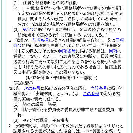
(1)
住居と勤務場所との間の往復
(2)
一の勤務場所から他の勤務場所への移動その他の規則
で定める就業の場所から勤務場所への移動
(規則で定める
職員に関する法令の規定に違反して就業している場合に
おける当該就業の場所から勤務場所への移動を除く。)
(3)
第1号
に掲げる往復に先行し、又は後続する住居間の
移動
(規則で定める要件に該当するものに限る。)
2
職員が、
前項各号
に掲げる移動の経路を逸脱し、又は
同項
各号
に掲げる移動を中断した場合においては、当該逸脱又
は中断の間及びその後の
同項各号
に掲げる移動は、
同項
の
通勤としない。
ただし、当該逸脱又は中断が、日常生活上
必要な行為であって規則で定めるものをやむを得ない事由
により行うための最小限度のものである場合は、当該逸脱
又は中断の間を除き、この限りでない。
(昭62条例35・平18条例41・一部改正)
(実施機関)
第3条
次の各号
に掲げる者の区分に応じ、
当該各号
に掲げる
機関
(以下「実施機関」という。)
は、
この条例
で定める補
償の実施の責めに任ずる。
(1)
議会の議員 議長
(2)
執行機関たる委員会の委員及び非常勤の監査委員 市
長
(3)
その他の職員 任命権者
2
実施機関は、職員について公務または通勤により生じたと
認定される災害が発生した場合には、その災害が公務また