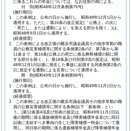
に係るこれらの年金については、なお従前の例による。
付
則
(昭和48年12月
条例第75号)
(施行期日)
1
この条例は、公布の日から施行し、昭和48年12月1日から
適用する。
ただし、第16条の改正規定
(「公務上」の次に
「死亡し、または通勤により」を加える部分を除く。)
は、
昭和48年9月1日から適用する。
(経過措置)
2
この条例による改正後の横浜市議会議員その他非常勤の職
員の公務災害補償等に関する条例第2条の2、第7条から第
11条まで、第16条
(公務上の死亡に係る葬祭補償の額に関
する部分を除く。)
、第18条及び付則第3項の規定は、昭和
48年12月1日以後に発生した事故に起因する同条例第2条の
2に規定する通勤による災害について適用する。
附
則
(昭和49年12月
条例第88号)
(施行期日)
1
この条例は、公布の日から施行し、昭和49年11月1日から
適用する。
(経過措置)
2
この条例による改正後の横浜市議会議員その他非常勤の職
員の公務災害補償等に関する条例
(以下「新条例」とい
う。)
第12条第4項及び別表の規定は、昭和49年11月1日以
後の期間に係る遺族補償年金及び障害補償年金並びに同日
以後に支給すべき事由の生じた障害補償一時金について適
用し、同日前の期間に係る遺族補償年金及び障害補償年金