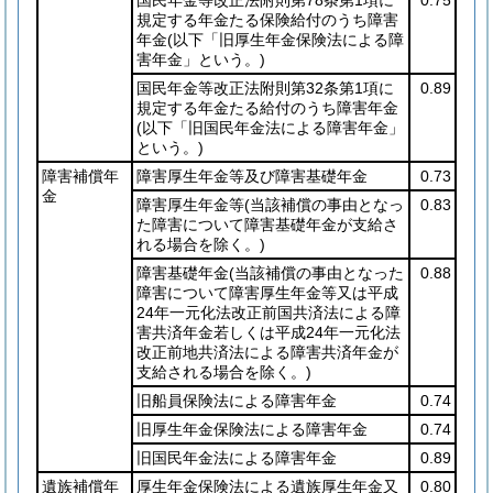
規定する年金たる保険給付のうち障害
年金
(以下「旧厚生年金保険法による障
害年金」という。)
国民年金等改正法附則第32条第1項に
0.89
規定する年金たる給付のうち障害年金
(以下「旧国民年金法による障害年金」
という。)
障害補償年
障害厚生年金等及び障害基礎年金
0.73
金
障害厚生年金等
(当該補償の事由となっ
0.83
た障害について障害基礎年金が支給さ
れる場合を除く。)
障害基礎年金
(当該補償の事由となった
0.88
障害について障害厚生年金等又は平成
24年一元化法改正前国共済法による障
害共済年金若しくは平成24年一元化法
改正前地共済法による障害共済年金が
支給される場合を除く。)
旧船員保険法による障害年金
0.74
旧厚生年金保険法による障害年金
0.74
旧国民年金法による障害年金
0.89
遺族補償年
厚生年金保険法による遺族厚生年金又
0.80