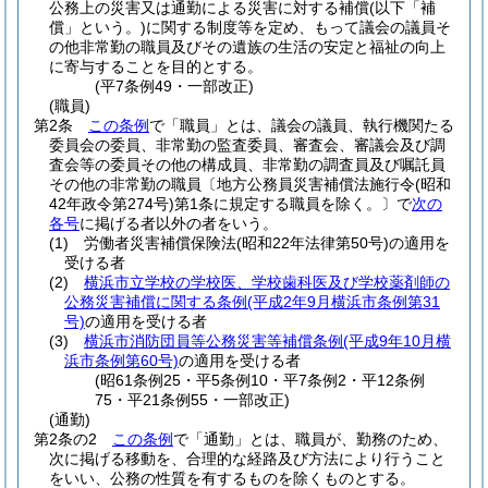
公務上の災害又は通勤による災害に対する補償
(以下「補
償」という。)
に関する制度等を定め、もって議会の議員そ
の他非常勤の職員及びその遺族の生活の安定と福祉の向上
に寄与することを目的とする。
(平7条例49・一部改正)
(職員)
第2条
この条例
で「職員」とは、議会の議員、執行機関たる
委員会の委員、非常勤の監査委員、審査会、審議会及び調
査会等の委員その他の構成員、非常勤の調査員及び嘱託員
その他の非常勤の職員〔地方公務員災害補償法施行令
(昭和
42年政令第274号)
第1条に規定する職員を除く。
〕で
次の
各号
に掲げる者以外の者をいう。
(1)
労働者災害補償保険法
(昭和22年法律第50号)
の適用を
受ける者
(2)
横浜市立学校の学校医、学校歯科医及び学校薬剤師の
公務災害補償に関する条例
(平成2年9月横浜市条例第31
号)
の適用を受ける者
(3)
横浜市消防団員等公務災害等補償条例
(平成9年10月横
浜市条例第60号)
の適用を受ける者
(昭61条例25・平5条例10・平7条例2・平12条例
75・平21条例55・一部改正)
(通勤)
第2条の2
この条例
で「通勤」とは、職員が、勤務のため、
次に掲げる移動を、合理的な経路及び方法により行うこと
をいい、公務の性質を有するものを除くものとする。