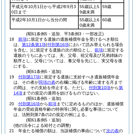
平成元年10月1日から平成2年9月3
55歳以上5
59歳
0日まで
9歳未満
平成2年10月1日から当分の間
55歳以上6
60歳
0歳未満
(昭61条例5・追加、平3条例3・一部改正)
18
前項
に規定する遺族の遺族補償年金を受けるべき順位
は、
第12条第1項
(
付則第16項
において読み替えられる場合
を含む。)
に規定する遺族の次の順位とし、
前項
に規定する
遺族のうちにあっては、夫、父母、祖父母及び兄弟姉妹の
順序とし、父母については、養父母を先にし、実父母を後
にする。
(昭61条例5・追加)
19
付則第17項
に規定する遺族に支給すべき遺族補償年金
は、その者が
同項の表
の右欄に掲げる年齢に達する月まで
の間は、その支給を停止する。
ただし、
付則第10項
から
第
14項
までの規定の適用を妨げるものではない。
(昭61条例5・追加)
20
付則第16項
から
前項
までに定めるもののほか、遺族補償
年金の受給資格年齢の特例等に関し必要な事項について
は、法附則第7条の2の規定の例による。
(昭61条例5・追加)
(他の法令による給付との調整)
21
年金たる補償の額は、当該補償の事由について
次の表
の