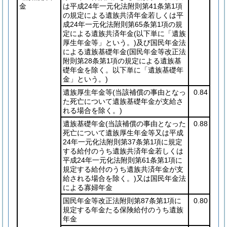
金
は平成24年一元化法附則第41条第1項
の規定による遺族共済年金若しくは平
成24年一元化法附則第65条第1項の規
定による遺族共済年金
(以下単に「遺族
厚生年金等」という。)
及び国民年金法
による遺族基礎年金
(国民年金等改正法
附則第28条第1項の規定による遺族基
礎年金を除く。以下単に「遺族基礎年
金」という。)
遺族厚生年金等
(当該補償の事由となっ
0.84
た死亡について遺族基礎年金が支給さ
れる場合を除く。)
遺族基礎年金
(当該補償の事由となった
0.88
死亡について遺族厚生年金等又は平成
24年一元化法附則第37条第1項に規定
する給付のうち遺族共済年金若しくは
平成24年一元化法附則第61条第1項に
規定する給付のうち遺族共済年金が支
給される場合を除く。)
又は国民年金法
による寡婦年金
国民年金等改正法附則第87条第1項に
0.80
規定する年金たる保険給付のうち遺族
年金