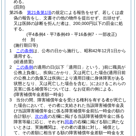
める。
(罰則)
第25条
第21条第1項
の規定による報告をせず、若しくは虚
偽の報告をし、文書その他の物件を提出せず、出頭せず、
又は医師の診断を拒んだ者は、200,000円以下の罰金に処
する。
(平4条例4・平7条例49・平16条例7・一部改正)
付
則
(施行期日等)
1
この条例
は、公布の日から施行し、昭和42年12月1日から
適用する。
(経過措置)
2
この条例
の適用の日
(以下「適用日」という。)
前に職員が
公務上負傷し、疾病にかかり、又は死亡した場合
(適用日前
の公務上の負傷又は疾病により適用日後に身体障害がある
状態となり、又は死亡した場合を含む。)
におけるこれらの
災害に係る補償等については、なお従前の例による。
(障害補償年金差額一時金)
3
当分の間、障害補償年金を受ける権利を有する者が死亡し
た場合において、その者に支給された当該障害補償年金及
び当該障害補償年金に係る障害補償年金前払一時金の額の
合計額が、
次の表
の左欄に掲げる当該障害補償年金に係る
障害等級に応じ、それぞれ
同表
の右欄に掲げる額に満たな
いときは、実施機関は、その者の遺族に対し、補償とし
て、その差額に相当する額の障害補償年金差額一時金を支