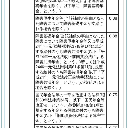
金
(同法第30条の4の規定による障害基
礎年金を除く。以下単に「障害基礎年
金」という。)
障害厚生年金等
(当該補償の事由となっ
0.88
た障害について障害基礎年金が支給さ
れる場合を除く。)
障害基礎年金
(当該補償の事由となった
0.88
障害について障害厚生年金等又は平成
24年一元化法附則第37条第1項に規定
する給付のうち障害共済年金
(以下「平
成24年一元化法改正前国共済法による
障害共済年金」という。)
若しくは平成
24年一元化法附則第61条第1項に規定
する給付のうち障害共済年金
(以下「平
成24年一元化法改正前地共済法による
障害共済年金」という。)
が支給される
場合を除く。)
国民年金法等の一部を改正する法律
(昭
0.75
和60年法律第34号。以下「国民年金等
改正法」という。)
附則第87条第1項に
規定する年金たる保険給付のうち障害
年金
(以下「旧船員保険法による障害年
金」という。)
国民年金等改正法附則第78条第1項に
0.75