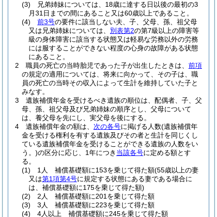
(3)
兄弟姉妹については、18歳に達する日以後の最初の3
月31日までの間にあること又は60歳以上であること。
(4)
前3号
の要件に該当しない夫、子、父母、孫、祖父母
又は兄弟姉妹については、
別表第2
の第7級以上の障害等
級の身体障害に該当する状態又は軽易な労務以外の労務
には服することができない程度の心身の故障がある状態
にあること。
2
職員の死亡の当時胎児であった子が出生したときは、
前項
の規定の適用については、将来に向かって、その子は、職
員の死亡の当時その収入によって生計を維持していた子と
みなす。
3
遺族補償年金を受けるべき遺族の順位は、配偶者、子、父
母、孫、祖父母及び兄弟姉妹の順序とし、父母について
は、養父母を先にし、実父母を後にする。
4
遺族補償年金の額は、
次の各号
に掲げる人数
(遺族補償年
金を受ける権利を有する遺族及びその者と生計を同じくし
ている遺族補償年金を受けることができる遺族の人数をい
う。)
の区分に応じ、1年につき
当該各号
に定める額とす
る。
(1)
1人 補償基礎額に153を乗じて得た額
(55歳以上の妻
又は
第1項第4号
に規定する状態にある妻である場合に
は、補償基礎額に175を乗じて得た額)
(2)
2人 補償基礎額に201を乗じて得た額
(3)
3人 補償基礎額に223を乗じて得た額
(4)
4人以上 補償基礎額に245を乗じて得た額