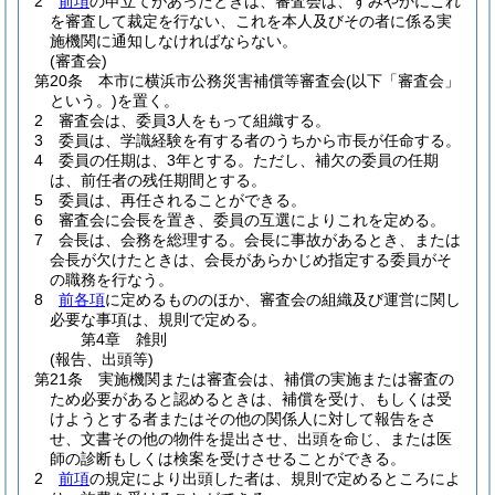
2
前項
の申立てがあったときは、審査会は、すみやかにこれ
を審査して裁定を行ない、これを本人及びその者に係る実
施機関に通知しなければならない。
(審査会)
第20条
本市に横浜市公務災害補償等審査会
(以下「審査会」
という。)
を置く。
2
審査会は、委員3人をもって組織する。
3
委員は、学識経験を有する者のうちから市長が任命する。
4
委員の任期は、3年とする。
ただし、補欠の委員の任期
は、前任者の残任期間とする。
5
委員は、再任されることができる。
6
審査会に会長を置き、委員の互選によりこれを定める。
7
会長は、会務を総理する。
会長に事故があるとき、または
会長が欠けたときは、会長があらかじめ指定する委員がそ
の職務を行なう。
8
前各項
に定めるもののほか、審査会の組織及び運営に関し
必要な事項は、規則で定める。
第4章
雑則
(報告、出頭等)
第21条
実施機関または審査会は、補償の実施または審査の
ため必要があると認めるときは、補償を受け、もしくは受
けようとする者またはその他の関係人に対して報告をさ
せ、文書その他の物件を提出させ、出頭を命じ、または医
師の診断もしくは検案を受けさせることができる。
2
前項
の規定により出頭した者は、規則で定めるところによ