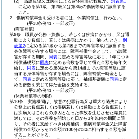
(2)
当該負傷又は疾病による身体障害の程度が、
別表第1
に定める第1級、第2級又は第3級の傷病等級に該当する
こと。
2
傷病補償年金を受ける者には、休業補償は、行わない。
(平18条例41・一部改正)
(障害補償)
第9条
職員が公務上負傷し、若しくは疾病にかかり、又は通
勤により負傷し、若しくは疾病にかかり、治ったとき、
別
表第2
に定める第1級から第7級までの障害等級に該当する
身体障害が存する場合には、障害補償年金として、当該障
害が存する期間、
同表
に定める障害等級に応じ、1年につき
補償基礎額に
同表
に定める倍数を乗じて得た金額を毎年支
給し、
同表
に定める第8級から第14級までの障害等級に該
当する身体障害が存する場合には、障害補償一時金とし
て、
同表
に定める障害等級に応じ、補償基礎額に
同表
に定
める倍数を乗じて得た金額を支給する。
(平18条例41・一部改正)
(休業補償等の制限)
第10条
実施機関は、故意の犯罪行為又は重大な過失により
公務上の負傷若しくは疾病若しくは通勤による負傷若しく
は疾病又はこれらの原因となった事故を生じさせた職員に
対しては、その療養を開始した日から3年以内の期間に限
り、その者に支給すべき休業補償、傷病補償年金又は障害
補償の金額からその金額の100分の30に相当する金額を減
ずることができる。