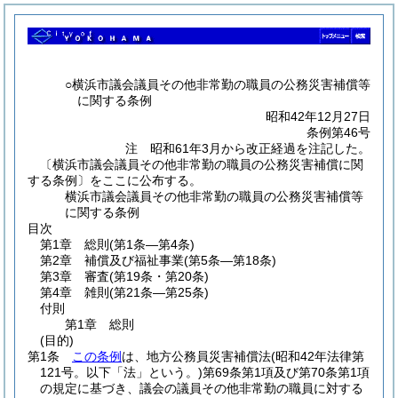
○横浜市議会議員その他非常勤の職員の公務災害補償等
に関する条例
昭和42年12月27日
条例第46号
注 昭和61年3月から改正経過を注記した。
〔横浜市議会議員その他非常勤の職員の公務災害補償に関
する条例〕をここに公布する。
横浜市議会議員その他非常勤の職員の公務災害補償等
に関する条例
目次
第1章
総則
(第1条―第4条)
第2章
補償及び福祉事業
(第5条―第18条)
第3章
審査
(第19条・第20条)
第4章
雑則
(第21条―第25条)
付則
第1章
総則
(目的)
第1条
この条例
は、地方公務員災害補償法
(昭和42年法律第
121号。以下「法」という。)
第69条第1項及び第70条第1項
の規定に基づき、議会の議員その他非常勤の職員に対する