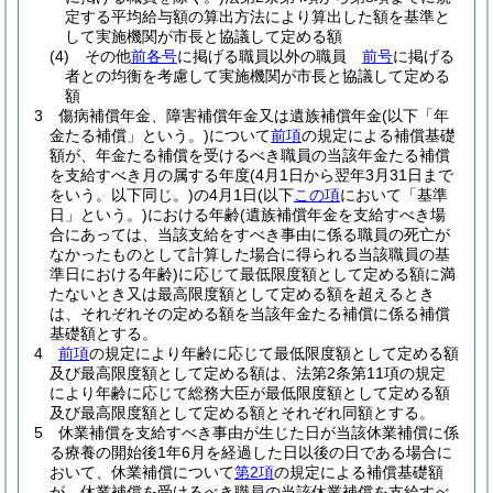
定する平均給与額の算出方法により算出した額を基準と
して実施機関が市長と協議して定める額
(4)
その他
前各号
に掲げる職員以外の職員
前号
に掲げる
者との均衡を考慮して実施機関が市長と協議して定める
額
3
傷病補償年金、障害補償年金又は遺族補償年金
(以下「年
金たる補償」という。)
について
前項
の規定による補償基礎
額が、年金たる補償を受けるべき職員の当該年金たる補償
を支給すべき月の属する年度
(4月1日から翌年3月31日まで
をいう。以下同じ。)
の4月1日
(以下
この項
において「基準
日」という。)
における年齢
(遺族補償年金を支給すべき場
合にあっては、当該支給をすべき事由に係る職員の死亡が
なかったものとして計算した場合に得られる当該職員の基
準日における年齢)
に応じて最低限度額として定める額に満
たないとき又は最高限度額として定める額を超えるとき
は、それぞれその定める額を当該年金たる補償に係る補償
基礎額とする。
4
前項
の規定により年齢に応じて最低限度額として定める額
及び最高限度額として定める額は、法第2条第11項の規定
により年齢に応じて総務大臣が最低限度額として定める額
及び最高限度額として定める額とそれぞれ同額とする。
5
休業補償を支給すべき事由が生じた日が当該休業補償に係
る療養の開始後1年6月を経過した日以後の日である場合に
おいて、休業補償について
第2項
の規定による補償基礎額
が、休業補償を受けるべき職員の当該休業補償を支給すべ