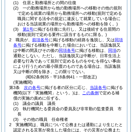
(1)
住居と勤務場所との間の往復
(2)
一の勤務場所から他の勤務場所への移動その他の規則
で定める就業の場所から勤務場所への移動
(規則で定める
職員に関する法令の規定に違反して就業している場合に
おける当該就業の場所から勤務場所への移動を除く。)
(3)
第1号
に掲げる往復に先行し、又は後続する住居間の
移動
(規則で定める要件に該当するものに限る。)
2
職員が、
前項各号
に掲げる移動の経路を逸脱し、又は
同項
各号
に掲げる移動を中断した場合においては、当該逸脱又
は中断の間及びその後の
同項各号
に掲げる移動は、
同項
の
通勤としない。
ただし、当該逸脱又は中断が、日常生活上
必要な行為であって規則で定めるものをやむを得ない事由
により行うための最小限度のものである場合は、当該逸脱
又は中断の間を除き、この限りでない。
(昭62条例35・平18条例41・一部改正)
(実施機関)
第3条
次の各号
に掲げる者の区分に応じ、
当該各号
に掲げる
機関
(以下「実施機関」という。)
は、
この条例
で定める補
償の実施の責めに任ずる。
(1)
議会の議員 議長
(2)
執行機関たる委員会の委員及び非常勤の監査委員 市
長
(3)
その他の職員 任命権者
2
実施機関は、職員について公務または通勤により生じたと
認定される災害が発生した場合には、その災害が公務また