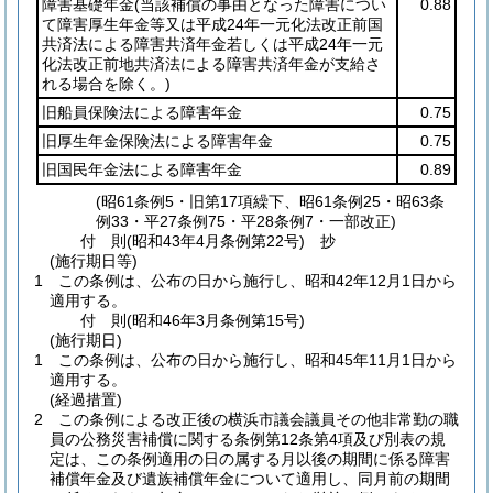
障害基礎年金
(当該補償の事由となった障害につい
0.88
て障害厚生年金等又は平成24年一元化法改正前国
共済法による障害共済年金若しくは平成24年一元
化法改正前地共済法による障害共済年金が支給さ
れる場合を除く。)
旧船員保険法による障害年金
0.75
旧厚生年金保険法による障害年金
0.75
旧国民年金法による障害年金
0.89
(昭61条例5・旧第17項繰下、昭61条例25・昭63条
例33・平27条例75・平28条例7・一部改正)
付
則
(昭和43年4月
条例第22号)
抄
(施行期日等)
1
この条例は、公布の日から施行し、昭和42年12月1日から
適用する。
付
則
(昭和46年3月
条例第15号)
(施行期日)
1
この条例は、公布の日から施行し、昭和45年11月1日から
適用する。
(経過措置)
2
この条例による改正後の横浜市議会議員その他非常勤の職
員の公務災害補償に関する条例第12条第4項及び別表の規
定は、この条例適用の日の属する月以後の期間に係る障害
補償年金及び遺族補償年金について適用し、同月前の期間