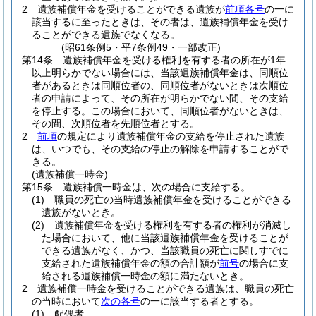
2
遺族補償年金を受けることができる遺族が
前項各号
の一に
該当するに至ったときは、その者は、遺族補償年金を受け
ることができる遺族でなくなる。
(昭61条例5・平7条例49・一部改正)
第14条
遺族補償年金を受ける権利を有する者の所在が1年
以上明らかでない場合には、当該遺族補償年金は、同順位
者があるときは同順位者の、同順位者がないときは次順位
者の申請によって、その所在が明らかでない間、その支給
を停止する。
この場合において、同順位者がないときは、
その間、次順位者を先順位者とする。
2
前項
の規定により遺族補償年金の支給を停止された遺族
は、いつでも、その支給の停止の解除を申請することがで
きる。
(遺族補償一時金)
第15条
遺族補償一時金は、次の場合に支給する。
(1)
職員の死亡の当時遺族補償年金を受けることができる
遺族がないとき。
(2)
遺族補償年金を受ける権利を有する者の権利が消滅し
た場合において、他に当該遺族補償年金を受けることが
できる遺族がなく、かつ、当該職員の死亡に関しすでに
支給された遺族補償年金の額の合計額が
前号
の場合に支
給される遺族補償一時金の額に満たないとき。
2
遺族補償一時金を受けることができる遺族は、職員の死亡
の当時において
次の各号
の一に該当する者とする。
(1)
配偶者