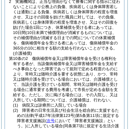
2
実施機関は、正当な理由がなくて療養に関する指示に従わ
ないことにより公務上の負傷、疾病若しくは身体障害若し
くは通勤による負傷、疾病若しくは身体障害の程度を増進
させ、又はその回復を妨げた職員に対しては、その負傷、
疾病若しくは身体障害の程度を増進させ、又はその回復を
妨げた場合1回につき、休業補償を受ける者にあっては、
10日間
(10日未満で補償理由が消滅するものについては、
その補償理由が消滅する日までの間)
についての休業補償
を、傷病補償年金を受ける者にあっては、傷病補償年金の
365分の10に相当する額の支給を行わないことができる。
(介護補償)
第10条の2
傷病補償年金又は障害補償年金を受ける権利を
有する者が、当該傷病補償年金又は障害補償年金を支給す
べき事由となった障害であって規則で定める程度のものに
より、常時又は随時介護を要する状態にあり、かつ、常時
又は随時介護を受けている場合においては、介護補償とし
て、当該介護を受けている期間、常時又は随時介護を受け
る場合に通常要する費用を考慮して市長が定める金額を支
給する。
ただし、次に掲げる場合には、その入院し、又は
入所している期間については、介護補償は、行わない。
(1)
病院又は診療所に入院している場合
(2)
障害者の日常生活及び社会生活を総合的に支援するた
めの法律
(平成17年法律第123号)
第5条第11項に規定する
障害者支援施設
(
次号
において「障害者支援施設」とい
う。)
に入所している場合
(同条第7項に規定する生活介護