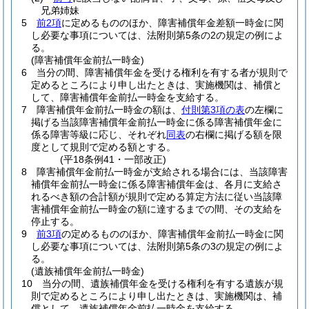
兄弟姉妹
5
前2項
に定めるもののほか、障害補償年金差額一時金に関
し必要な事項については、法附則第5条の2の規定の例によ
る。
(障害補償年金前払一時金)
6
当分の間、障害補償年金を受ける権利を有する者が規則で
定めるところにより申し出たときは、実施機関は、補償と
して、障害補償年金前払一時金を支給する。
7
障害補償年金前払一時金の額は、
付則第3項の表
の左欄に
掲げる当該障害補償年金前払一時金に係る障害補償年金に
係る障害等級に応じ、それぞれ
同表
の右欄に掲げる額を限
度として規則で定める額とする。
(平18条例41・一部改正)
8
障害補償年金前払一時金が支給される場合には、当該障害
補償年金前払一時金に係る障害補償年金は、各月に支給さ
れるべき額の合計額が規則で定める算定方法に従い当該障
害補償年金前払一時金の額に達するまでの間、その支給を
停止する。
9
前3項
の定めるもののほか、障害補償年金前払一時金に関
し必要な事項については、法附則第5条の3の規定の例によ
る。
(遺族補償年金前払一時金)
10
当分の間、遺族補償年金を受ける権利を有する遺族が規
則で定めるところにより申し出たときは、実施機関は、補
償として、遺族補償年金前払一時金を支給する。