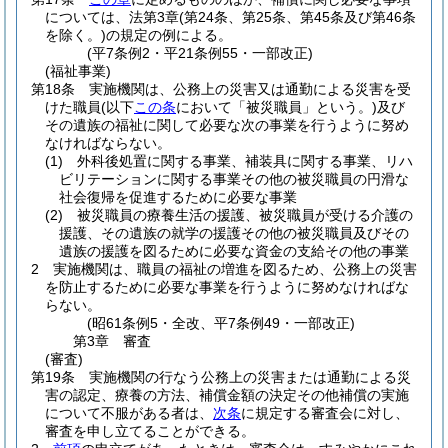
については、法第3章
(第24条、第25条、第45条及び第46条
を除く。)
の規定の例による。
(平7条例2・平21条例55・一部改正)
(福祉事業)
第18条
実施機関は、公務上の災害又は通勤による災害を受
けた職員
(以下
この条
において「被災職員」という。)
及び
その遺族の福祉に関して必要な次の事業を行うように努め
なければならない。
(1)
外科後処置に関する事業、補装具に関する事業、リハ
ビリテーションに関する事業その他の被災職員の円滑な
社会復帰を促進するために必要な事業
(2)
被災職員の療養生活の援護、被災職員が受ける介護の
援護、その遺族の就学の援護その他の被災職員及びその
遺族の援護を図るために必要な資金の支給その他の事業
2
実施機関は、職員の福祉の増進を図るため、公務上の災害
を防止するために必要な事業を行うように努めなければな
らない。
(昭61条例5・全改、平7条例49・一部改正)
第3章
審査
(審査)
第19条
実施機関の行なう公務上の災害または通勤による災
害の認定、療養の方法、補償金額の決定その他補償の実施
について不服がある者は、
次条
に規定する審査会に対し、
審査を申し立てることができる。