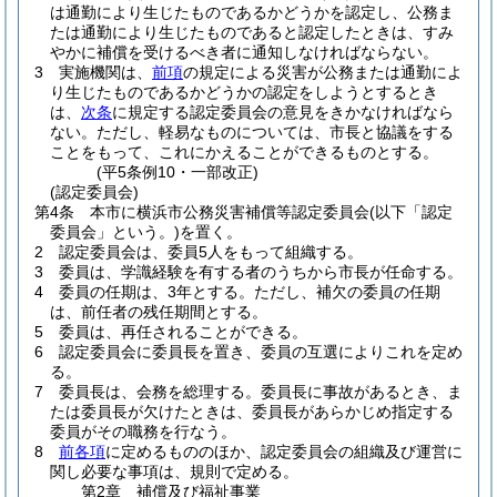
は通勤により生じたものであるかどうかを認定し、公務ま
たは通勤により生じたものであると認定したときは、すみ
やかに補償を受けるべき者に通知しなければならない。
3
実施機関は、
前項
の規定による災害が公務または通勤によ
り生じたものであるかどうかの認定をしようとするとき
は、
次条
に規定する認定委員会の意見をきかなければなら
ない。
ただし、軽易なものについては、市長と協議をする
ことをもって、これにかえることができるものとする。
(平5条例10・一部改正)
(認定委員会)
第4条
本市に横浜市公務災害補償等認定委員会
(以下「認定
委員会」という。)
を置く。
2
認定委員会は、委員5人をもって組織する。
3
委員は、学識経験を有する者のうちから市長が任命する。
4
委員の任期は、3年とする。
ただし、補欠の委員の任期
は、前任者の残任期間とする。
5
委員は、再任されることができる。
6
認定委員会に委員長を置き、委員の互選によりこれを定め
る。
7
委員長は、会務を総理する。
委員長に事故があるとき、ま
たは委員長が欠けたときは、委員長があらかじめ指定する
委員がその職務を行なう。
8
前各項
に定めるもののほか、認定委員会の組織及び運営に
関し必要な事項は、規則で定める。
第2章
補償及び福祉事業