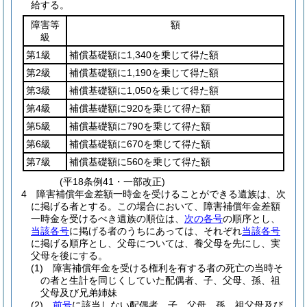
給する。
障害等
額
級
第1級
補償基礎額に1,340を乗じて得た額
第2級
補償基礎額に1,190を乗じて得た額
第3級
補償基礎額に1,050を乗じて得た額
第4級
補償基礎額に920を乗じて得た額
第5級
補償基礎額に790を乗じて得た額
第6級
補償基礎額に670を乗じて得た額
第7級
補償基礎額に560を乗じて得た額
(平18条例41・一部改正)
4
障害補償年金差額一時金を受けることができる遺族は、次
に掲げる者とする。
この場合において、障害補償年金差額
一時金を受けるべき遺族の順位は、
次の各号
の順序とし、
当該各号
に掲げる者のうちにあっては、それぞれ
当該各号
に掲げる順序とし、父母については、養父母を先にし、実
父母を後にする。
(1)
障害補償年金を受ける権利を有する者の死亡の当時そ
の者と生計を同じくしていた配偶者、子、父母、孫、祖
父母及び兄弟姉妹
(2)
前号
に該当しない配偶者、子、父母、孫、祖父母及び