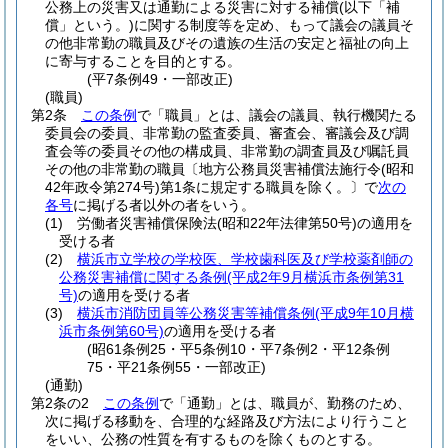
公務上の災害又は通勤による災害に対する補償
(以下「補
償」という。)
に関する制度等を定め、もって議会の議員そ
の他非常勤の職員及びその遺族の生活の安定と福祉の向上
に寄与することを目的とする。
(平7条例49・一部改正)
(職員)
第2条
この条例
で「職員」とは、議会の議員、執行機関たる
委員会の委員、非常勤の監査委員、審査会、審議会及び調
査会等の委員その他の構成員、非常勤の調査員及び嘱託員
その他の非常勤の職員〔地方公務員災害補償法施行令
(昭和
42年政令第274号)
第1条に規定する職員を除く。
〕で
次の
各号
に掲げる者以外の者をいう。
(1)
労働者災害補償保険法
(昭和22年法律第50号)
の適用を
受ける者
(2)
横浜市立学校の学校医、学校歯科医及び学校薬剤師の
公務災害補償に関する条例
(平成2年9月横浜市条例第31
号)
の適用を受ける者
(3)
横浜市消防団員等公務災害等補償条例
(平成9年10月横
浜市条例第60号)
の適用を受ける者
(昭61条例25・平5条例10・平7条例2・平12条例
75・平21条例55・一部改正)
(通勤)
第2条の2
この条例
で「通勤」とは、職員が、勤務のため、
次に掲げる移動を、合理的な経路及び方法により行うこと
をいい、公務の性質を有するものを除くものとする。