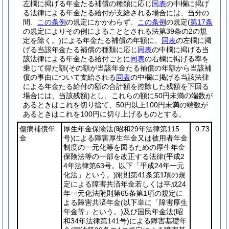
左欄に掲げる年金たる補償の種類に応じ
同表
の中欄に掲げ
る法律による年金たる給付が支給される場合には、当分の
間、
この条例
の規定にかかわらず、
この条例
の規定
(
第17条
の規定によりその例によることとされる法第39条の2の規
定を除く。)
による年金たる補償の年額に、
同表
の左欄に掲
げる当該年金たる補償の種類に応じ
同表
の中欄に掲げる当
該法律による年金たる給付ごとに
同表
の右欄に掲げる率を
乗じて得た額
(その額が当該年金たる補償の年額から当該補
償の事由について支給される
同表
の中欄に掲げる当該法律
による年金たる給付の額の合計額を控除した残額を下回る
場合には、当該残額)
とし、これらの額に50円未満の端数が
あるときはこれを切り捨て、50円以上100円未満の端数が
あるときはこれを100円に切り上げるものとする。
傷病補償年
厚生年金保険法
(昭和29年法律第115
0.73
金
号)
による障害厚生年金又は被用者年金
制度の一元化等を図るための厚生年金
保険法等の一部を改正する法律
(平成2
4年法律第63号。以下「平成24年一元
化法」という。)
附則第41条第1項の規
定による障害共済年金若しくは平成24
年一元化法附則第65条第1項の規定に
よる障害共済年金
(以下単に「障害厚生
年金等」という。)
及び国民年金法
(昭
和34年法律第141号)
による障害基礎年