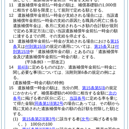
11
遺族補償年金前払一時金の額は、補償基礎額の1,000倍
に相当する額を限度として規則で定める額とする。
12
遺族補償年金前払一時金が支給される場合には、当該遺
族補償年金前払一時金の支給の原因たる職員の死亡に係る
遺族補償年金は、各月に支給されるべき額の合計額が規則
で定める算定方法に従い当該遺族補償年金前払一時金の額
に達するまでの間、その支給を停止する。
13
遺族補償年金前払一時金が支給される場合における
第15
条
又は
付則第15項
の規定の適用については、
第15条
又は
付
則第15項
中「遺族補償年金の額」とあるのは「遺族補償年
金及び遺族補償年金前払一時金の額」とする。
(平3条例3・一部改正)
14
前4項
に定めるもののほか、遺族補償年金前払一時金に
関し必要な事項については、法附則第6条の規定の例によ
る。
(遺族補償一時金の額の特例)
15
遺族補償一時金の額は、当分の間、
第15条第5項
の規定
にかかわらず、補償基礎額の400倍に相当する金額に
次の
各号
に掲げる者の区分に応じ、
当該各号
に定める率を乗じ
て得た金額
(
同条第1項第2号
の場合にあっては、その額から
既に支給された遺族補償年金の額の合計額を控除した額)
と
する。
(1)
第15条第2項第3号
に該当する者
(
次号
に掲げる者を除
く。)
100分の100