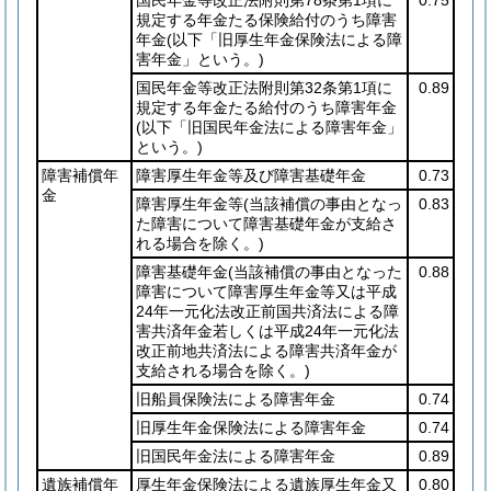
規定する年金たる保険給付のうち障害
年金
(以下「旧厚生年金保険法による障
害年金」という。)
国民年金等改正法附則第32条第1項に
0.89
規定する年金たる給付のうち障害年金
(以下「旧国民年金法による障害年金」
という。)
障害補償年
障害厚生年金等及び障害基礎年金
0.73
金
障害厚生年金等
(当該補償の事由となっ
0.83
た障害について障害基礎年金が支給さ
れる場合を除く。)
障害基礎年金
(当該補償の事由となった
0.88
障害について障害厚生年金等又は平成
24年一元化法改正前国共済法による障
害共済年金若しくは平成24年一元化法
改正前地共済法による障害共済年金が
支給される場合を除く。)
旧船員保険法による障害年金
0.74
旧厚生年金保険法による障害年金
0.74
旧国民年金法による障害年金
0.89
遺族補償年
厚生年金保険法による遺族厚生年金又
0.80