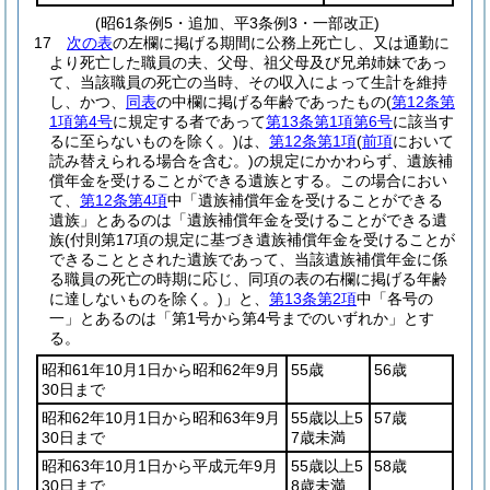
(昭61条例5・追加、平3条例3・一部改正)
17
次の表
の左欄に掲げる期間に公務上死亡し、又は通勤に
より死亡した職員の夫、父母、祖父母及び兄弟姉妹であっ
て、当該職員の死亡の当時、その収入によって生計を維持
し、かつ、
同表
の中欄に掲げる年齢であったもの
(
第12条第
1項第4号
に規定する者であって
第13条第1項第6号
に該当す
るに至らないものを除く。)
は、
第12条第1項
(
前項
において
読み替えられる場合を含む。)
の規定にかかわらず、遺族補
償年金を受けることができる遺族とする。
この場合におい
て、
第12条第4項
中「遺族補償年金を受けることができる
遺族」とあるのは「遺族補償年金を受けることができる遺
族
(付則第17項の規定に基づき遺族補償年金を受けることが
できることとされた遺族であって、当該遺族補償年金に係
る職員の死亡の時期に応じ、同項の表の右欄に掲げる年齢
に達しないものを除く。)
」と、
第13条第2項
中「各号の
一」とあるのは「第1号から第4号までのいずれか」とす
る。
昭和61年10月1日から昭和62年9月
55歳
56歳
30日まで
昭和62年10月1日から昭和63年9月
55歳以上5
57歳
30日まで
7歳未満
昭和63年10月1日から平成元年9月
55歳以上5
58歳
30日まで
8歳未満