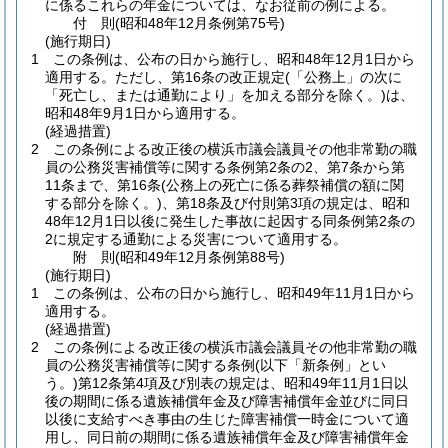
に係るこれらの年金については、なお従前の例による。
付
則
(昭和48年12月
条例第75号)
(施行期日)
1
この条例は、公布の日から施行し、昭和48年12月1日から
適用する。
ただし、第16条の改正規定
(「公務上」の次に
「死亡し、または通勤により」を加える部分を除く。)
は、
昭和48年9月1日から適用する。
(経過措置)
2
この条例による改正後の横浜市議会議員その他非常勤の職
員の公務災害補償等に関する条例第2条の2、第7条から第
11条まで、第16条
(公務上の死亡に係る葬祭補償の額に関
する部分を除く。)
、第18条及び付則第3項の規定は、昭和
48年12月1日以後に発生した事故に起因する同条例第2条の
2に規定する通勤による災害について適用する。
附
則
(昭和49年12月
条例第88号)
(施行期日)
1
この条例は、公布の日から施行し、昭和49年11月1日から
適用する。
(経過措置)
2
この条例による改正後の横浜市議会議員その他非常勤の職
員の公務災害補償等に関する条例
(以下「新条例」とい
う。)
第12条第4項及び別表の規定は、昭和49年11月1日以
後の期間に係る遺族補償年金及び障害補償年金並びに同日
以後に支給すべき事由の生じた障害補償一時金について適
用し、同日前の期間に係る遺族補償年金及び障害補償年金