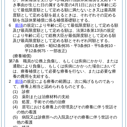
き事由が生じた日の属する年度の4月1日における年齢に応
じて最低限度額として定める額に満たないとき又は最高限
度額として定める額を超えるときは、それぞれその定める
額を当該休業補償に係る補償基礎額とする。
6
前項
の規定により年齢に応じて最低限度額として定める額
及び最高限度額として定める額は、法第2条第13項の規定
により年齢に応じて総務大臣が最低限度額として定める額
及び最高限度額として定める額とそれぞれ同額とする。
(昭61条例5・昭62条例35・平3条例3・平5条例10・
平12条例75・一部改正)
(療養補償)
第7条
職員が公務上負傷し、もしくは疾病にかかり、または
通勤により負傷し、もしくは疾病にかかった場合において
は、療養補償として必要な療養を行ない、または必要な療
養の費用を支給する。
2
前項
の規定による療養の範囲は、次に掲げるものであっ
て、療養上相当と認められるものとする。
(1)
診察
(2)
薬剤または治療材料の支給
(3)
処置、手術その他の治療
(4)
居宅における療養上の管理及びその療養に伴う世話そ
の他の看護
(5)
病院又は診療所への入院及びその療養に伴う世話その
他の看護