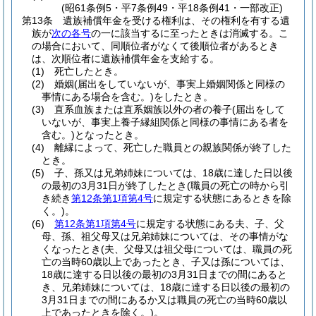
(昭61条例5・平7条例49・平18条例41・一部改正)
第13条
遺族補償年金を受ける権利は、その権利を有する遺
族が
次の各号
の一に該当するに至ったときは消滅する。
こ
の場合において、同順位者がなくて後順位者があるとき
は、次順位者に遺族補償年金を支給する。
(1)
死亡したとき。
(2)
婚姻
(届出をしていないが、事実上婚姻関係と同様の
事情にある場合を含む。)
をしたとき。
(3)
直系血族または直系姻族以外の者の養子
(届出をして
いないが、事実上養子縁組関係と同様の事情にある者を
含む。)
となったとき。
(4)
離縁によって、死亡した職員との親族関係が終了した
とき。
(5)
子、孫又は兄弟姉妹については、18歳に達した日以後
の最初の3月31日が終了したとき
(職員の死亡の時から引
き続き
第12条第1項第4号
に規定する状態にあるときを除
く。)
。
(6)
第12条第1項第4号
に規定する状態にある夫、子、父
母、孫、祖父母又は兄弟姉妹については、その事情がな
くなったとき
(夫、父母又は祖父母については、職員の死
亡の当時60歳以上であったとき、子又は孫については、
18歳に達する日以後の最初の3月31日までの間にあると
き、兄弟姉妹については、18歳に達する日以後の最初の
3月31日までの間にあるか又は職員の死亡の当時60歳以
上であったときを除く。)
。