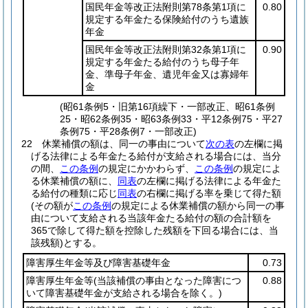
国民年金等改正法附則第78条第1項に
0.80
規定する年金たる保険給付のうち遺族
年金
国民年金等改正法附則第32条第1項に
0.90
規定する年金たる給付のうち母子年
金、準母子年金、遺児年金又は寡婦年
金
(昭61条例5・旧第16項繰下・一部改正、昭61条例
25・昭62条例35・昭63条例33・平12条例75・平27
条例75・平28条例7・一部改正)
22
休業補償の額は、同一の事由について
次の表
の左欄に掲
げる法律による年金たる給付が支給される場合には、当分
の間、
この条例
の規定にかかわらず、
この条例
の規定によ
る休業補償の額に、
同表
の左欄に掲げる法律による年金た
る給付の種類に応じ
同表
の右欄に掲げる率を乗じて得た額
(その額が
この条例
の規定による休業補償の額から同一の事
由について支給される当該年金たる給付の額の合計額を
365で除して得た額を控除した残額を下回る場合には、当
該残額)
とする。
障害厚生年金等及び障害基礎年金
0.73
障害厚生年金等
(当該補償の事由となった障害につ
0.88
いて障害基礎年金が支給される場合を除く。)