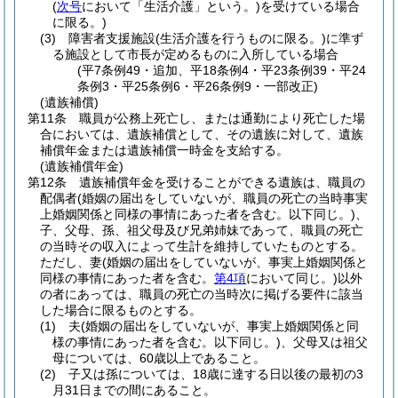
(
次号
において「生活介護」という。)
を受けている場合
に限る。)
(3)
障害者支援施設
(生活介護を行うものに限る。)
に準ず
る施設として市長が定めるものに入所している場合
(平7条例49・追加、平18条例4・平23条例39・平24
条例3・平25条例6・平26条例9・一部改正)
(遺族補償)
第11条
職員が公務上死亡し、または通勤により死亡した場
合においては、遺族補償として、その遺族に対して、遺族
補償年金または遺族補償一時金を支給する。
(遺族補償年金)
第12条
遺族補償年金を受けることができる遺族は、職員の
配偶者
(婚姻の届出をしていないが、職員の死亡の当時事実
上婚姻関係と同様の事情にあった者を含む。以下同じ。)
、
子、父母、孫、祖父母及び兄弟姉妹であって、職員の死亡
の当時その収入によって生計を維持していたものとする。
ただし、妻
(婚姻の届出をしていないが、事実上婚姻関係と
同様の事情にあった者を含む。
第4項
において同じ。)
以外
の者にあっては、職員の死亡の当時次に掲げる要件に該当
した場合に限るものとする。
(1)
夫
(婚姻の届出をしていないが、事実上婚姻関係と同
様の事情にあった者を含む。以下同じ。)
、父母又は祖父
母については、60歳以上であること。
(2)
子又は孫については、18歳に達する日以後の最初の3
月31日までの間にあること。