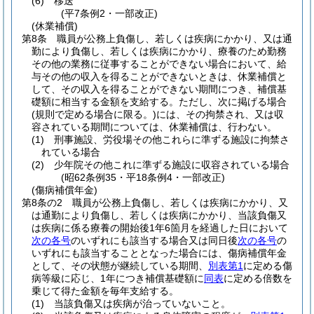
(6)
移送
(平7条例2・一部改正)
(休業補償)
第8条
職員が公務上負傷し、若しくは疾病にかかり、又は通
勤により負傷し、若しくは疾病にかかり、療養のため勤務
その他の業務に従事することができない場合において、給
与その他の収入を得ることができないときは、休業補償と
して、その収入を得ることができない期間につき、補償基
礎額に相当する金額を支給する。
ただし、次に掲げる場合
(規則で定める場合に限る。)
には、その拘禁され、又は収
容されている期間については、休業補償は、行わない。
(1)
刑事施設、労役場その他これらに準ずる施設に拘禁さ
れている場合
(2)
少年院その他これに準ずる施設に収容されている場合
(昭62条例35・平18条例4・一部改正)
(傷病補償年金)
第8条の2
職員が公務上負傷し、若しくは疾病にかかり、又
は通勤により負傷し、若しくは疾病にかかり、当該負傷又
は疾病に係る療養の開始後1年6箇月を経過した日において
次の各号
のいずれにも該当する場合又は同日後
次の各号
の
いずれにも該当することとなった場合には、傷病補償年金
として、その状態が継続している期間、
別表第1
に定める傷
病等級に応じ、1年につき補償基礎額に
同表
に定める倍数を
乗じて得た金額を毎年支給する。
(1)
当該負傷又は疾病が治っていないこと。