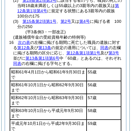
(2)
第15条第2項第3号
に該当する者のうち、職員の死亡の
当時18歳未満若しくは55歳以上の3親等内の親族又は
第
12条第1項第4号
に規定する状態にある3親等内の親族
100分の175
(3)
第15条第2項第1号
、
第2号
又は
第4号
に掲げる者 100
分の250
(平3条例3・一部改正)
(遺族補償年金の受給資格年齢の特例等)
16
次の表
の左欄に掲げる期間に死亡した職員の遺族に対す
る
第12条
及び
第13条
の規定の適用については、
同表
の左欄
に掲げる期間の区分に応じ、
第12条第1項第1号
及び
第3号
並びに
第13条第1項第6号
中「60歳」とあるのは、それぞれ
同表
の右欄に掲げる字句とする。
昭和61年4月1日から昭和61年9月30日ま
55歳
で
昭和61年10月1日から昭和62年9月30日
56歳
まで
昭和62年10月1日から昭和63年9月30日
57歳
まで
昭和63年10月1日から平成元年9月30日
58歳
まで
平成元年10月1日から平成2年9月30日ま
59歳
で