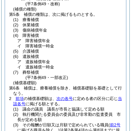
(平7条例49・改称)
(補償の種類)
第5条
補償の種類は、次に掲げるものとする。
(1)
療養補償
(2)
休業補償
(3)
傷病補償年金
(4)
障害補償
ア
障害補償年金
イ
障害補償一時金
(5)
介護補償
(6)
遺族補償
ア
遺族補償年金
イ
遺族補償一時金
(7)
葬祭補償
(平7条例49・一部改正)
(補償基礎額)
第6条
補償は、療養補償を除き、補償基礎額を基礎として行
なう。
2
前項
の補償基礎額は、
次の各号
に定める者の区分に応じ
当
該各号
に掲げる額とする。
(1)
議会の議員 議長が市長と協議して定める額
(2)
執行機関たる委員会の委員及び非常勤の監査委員 市
長が定める額
(3)
その報酬が日額又は月額で定められている職員
(
前2号
に掲げる職員を除く。)
法第2条第4項から第8項までに規