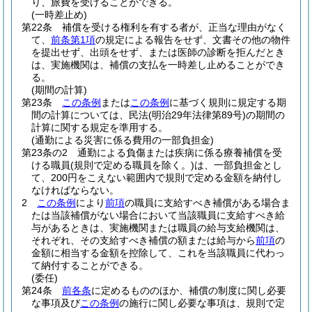
り、旅費を受けることができる。
(一時差止め)
第22条
補償を受ける権利を有する者が、正当な理由がなく
て、
前条第1項
の規定による報告をせず、文書その他の物件
を提出せず、出頭をせず、または医師の診断を拒んだとき
は、実施機関は、補償の支払を一時差し止めることができ
る。
(期間の計算)
第23条
この条例
または
この条例
に基づく規則に規定する期
間の計算については、民法
(明治29年法律第89号)
の期間の
計算に関する規定を準用する。
(通勤による災害に係る費用の一部負担金)
第23条の2
通勤による負傷または疾病に係る療養補償を受
ける職員
(規則で定める職員を除く。)
は、一部負担金とし
て、200円をこえない範囲内で規則で定める金額を納付し
なければならない。
2
この条例
により
前項
の職員に支給すべき補償がある場合ま
たは当該補償がない場合において当該職員に支給すべき給
与があるときは、実施機関または職員の給与支給機関は、
それぞれ、その支給すべき補償の額または給与から
前項
の
金額に相当する金額を控除して、これを当該職員に代わっ
て納付することができる。
(委任)
第24条
前各条
に定めるもののほか、補償の制度に関し必要
な事項及び
この条例
の施行に関し必要な事項は、規則で定