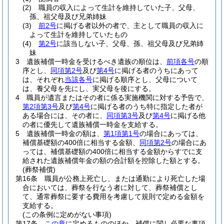
(2)
職員の収入によって生計を維持していた子、父母、
孫、祖父母及び兄弟姉妹
(3)
前2号
に掲げる者以外の者で、主として職員の収入に
よって生計を維持していたもの
(4)
第2号
に該当しない子、父母、孫、祖父母及び兄弟姉
妹
3
遺族補償一時金を受けるべき遺族の順位は、
前項各号
の順
序とし、
同項第2号
及び
第4号
に掲げる者のうちにあって
は、それぞれ
当該各号
に掲げる順序とし、父母について
は、養父母を先にし、実父母を後にする。
4
職員が遺言またはその者に係る実施機関に対する予告で、
第2項第3号
及び
第4号
に掲げる者のうち特に指定した者が
ある場合には、その者に、
同項第3号
及び
第4号
に掲げる他
の者に優先して遺族補償一時金を支給する。
5
遺族補償一時金の額は、
第1項第1号
の場合にあっては、
補償基礎額の400倍に相当する金額、
同項第2号
の場合にあ
っては、補償基礎額の400倍に相当する金額からすでに支
給された遺族補償年金の額の合計額を控除した額とする。
(葬祭補償)
第16条
職員が公務上死亡し、または通勤により死亡した場
合においては、葬祭を行なう者に対して、葬祭補償とし
て、通常葬祭に要する費用を考慮して規則で定める金額を
支給する。
(この条例に定めがない事項)
第17条
この章
に定めるもののほか、補償に関し必要な事項