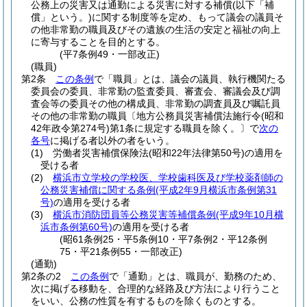
公務上の災害又は通勤による災害に対する補償
(以下「補
償」という。)
に関する制度等を定め、もって議会の議員そ
の他非常勤の職員及びその遺族の生活の安定と福祉の向上
に寄与することを目的とする。
(平7条例49・一部改正)
(職員)
第2条
この条例
で「職員」とは、議会の議員、執行機関たる
委員会の委員、非常勤の監査委員、審査会、審議会及び調
査会等の委員その他の構成員、非常勤の調査員及び嘱託員
その他の非常勤の職員〔地方公務員災害補償法施行令
(昭和
42年政令第274号)
第1条に規定する職員を除く。
〕で
次の
各号
に掲げる者以外の者をいう。
(1)
労働者災害補償保険法
(昭和22年法律第50号)
の適用を
受ける者
(2)
横浜市立学校の学校医、学校歯科医及び学校薬剤師の
公務災害補償に関する条例
(平成2年9月横浜市条例第31
号)
の適用を受ける者
(3)
横浜市消防団員等公務災害等補償条例
(平成9年10月横
浜市条例第60号)
の適用を受ける者
(昭61条例25・平5条例10・平7条例2・平12条例
75・平21条例55・一部改正)
(通勤)
第2条の2
この条例
で「通勤」とは、職員が、勤務のため、
次に掲げる移動を、合理的な経路及び方法により行うこと
をいい、公務の性質を有するものを除くものとする。