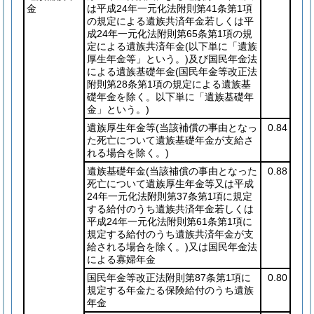
金
は平成24年一元化法附則第41条第1項
の規定による遺族共済年金若しくは平
成24年一元化法附則第65条第1項の規
定による遺族共済年金
(以下単に「遺族
厚生年金等」という。)
及び国民年金法
による遺族基礎年金
(国民年金等改正法
附則第28条第1項の規定による遺族基
礎年金を除く。以下単に「遺族基礎年
金」という。)
遺族厚生年金等
(当該補償の事由となっ
0.84
た死亡について遺族基礎年金が支給さ
れる場合を除く。)
遺族基礎年金
(当該補償の事由となった
0.88
死亡について遺族厚生年金等又は平成
24年一元化法附則第37条第1項に規定
する給付のうち遺族共済年金若しくは
平成24年一元化法附則第61条第1項に
規定する給付のうち遺族共済年金が支
給される場合を除く。)
又は国民年金法
による寡婦年金
国民年金等改正法附則第87条第1項に
0.80
規定する年金たる保険給付のうち遺族
年金