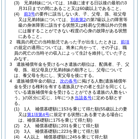
(3)
兄弟姉妹については、18歳に達する日以後の最初の3
月31日までの間にあること又は60歳以上であること。
(4)
前3号
の要件に該当しない夫、子、父母、孫、祖父母
又は兄弟姉妹については、
別表第2
の第7級以上の障害等
級の身体障害に該当する状態又は軽易な労務以外の労務
には服することができない程度の心身の故障がある状態
にあること。
2
職員の死亡の当時胎児であった子が出生したときは、
前項
の規定の適用については、将来に向かって、その子は、職
員の死亡の当時その収入によって生計を維持していた子と
みなす。
3
遺族補償年金を受けるべき遺族の順位は、配偶者、子、父
母、孫、祖父母及び兄弟姉妹の順序とし、父母について
は、養父母を先にし、実父母を後にする。
4
遺族補償年金の額は、
次の各号
に掲げる人数
(遺族補償年
金を受ける権利を有する遺族及びその者と生計を同じくし
ている遺族補償年金を受けることができる遺族の人数をい
う。)
の区分に応じ、1年につき
当該各号
に定める額とす
る。
(1)
1人 補償基礎額に153を乗じて得た額
(55歳以上の妻
又は
第1項第4号
に規定する状態にある妻である場合に
は、補償基礎額に175を乗じて得た額)
(2)
2人 補償基礎額に201を乗じて得た額
(3)
3人 補償基礎額に223を乗じて得た額
(4)
4人以上 補償基礎額に245を乗じて得た額