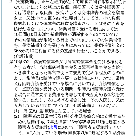
2
実施機関は、正当な理由がなくて療養に関する指示に従わ
ないことにより公務上の負傷、疾病若しくは身体障害若し
くは通勤による負傷、疾病若しくは身体障害の程度を増進
させ、又はその回復を妨げた職員に対しては、その負傷、
疾病若しくは身体障害の程度を増進させ、又はその回復を
妨げた場合1回につき、休業補償を受ける者にあっては、
10日間
(10日未満で補償理由が消滅するものについては、
その補償理由が消滅する日までの間)
についての休業補償
を、傷病補償年金を受ける者にあっては、傷病補償年金の
365分の10に相当する額の支給を行わないことができる。
(介護補償)
第10条の2
傷病補償年金又は障害補償年金を受ける権利を
有する者が、当該傷病補償年金又は障害補償年金を支給す
べき事由となった障害であって規則で定める程度のものに
より、常時又は随時介護を要する状態にあり、かつ、常時
又は随時介護を受けている場合においては、介護補償とし
て、当該介護を受けている期間、常時又は随時介護を受け
る場合に通常要する費用を考慮して市長が定める金額を支
給する。
ただし、次に掲げる場合には、その入院し、又は
入所している期間については、介護補償は、行わない。
(1)
病院又は診療所に入院している場合
(2)
障害者の日常生活及び社会生活を総合的に支援するた
めの法律
(平成17年法律第123号)
第5条第11項に規定する
障害者支援施設
(
次号
において「障害者支援施設」とい
う。)
に入所している場合
(同条第7項に規定する生活介護