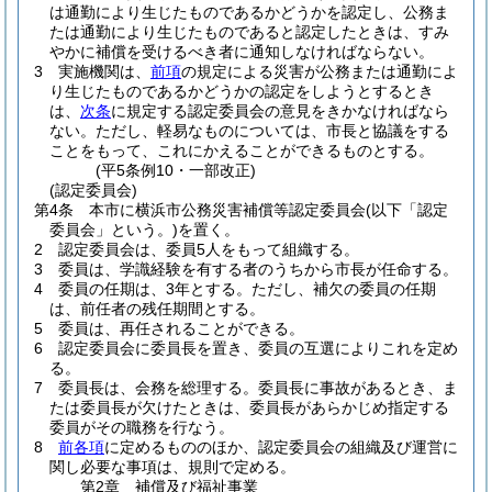
は通勤により生じたものであるかどうかを認定し、公務ま
たは通勤により生じたものであると認定したときは、すみ
やかに補償を受けるべき者に通知しなければならない。
3
実施機関は、
前項
の規定による災害が公務または通勤によ
り生じたものであるかどうかの認定をしようとするとき
は、
次条
に規定する認定委員会の意見をきかなければなら
ない。
ただし、軽易なものについては、市長と協議をする
ことをもって、これにかえることができるものとする。
(平5条例10・一部改正)
(認定委員会)
第4条
本市に横浜市公務災害補償等認定委員会
(以下「認定
委員会」という。)
を置く。
2
認定委員会は、委員5人をもって組織する。
3
委員は、学識経験を有する者のうちから市長が任命する。
4
委員の任期は、3年とする。
ただし、補欠の委員の任期
は、前任者の残任期間とする。
5
委員は、再任されることができる。
6
認定委員会に委員長を置き、委員の互選によりこれを定め
る。
7
委員長は、会務を総理する。
委員長に事故があるとき、ま
たは委員長が欠けたときは、委員長があらかじめ指定する
委員がその職務を行なう。
8
前各項
に定めるもののほか、認定委員会の組織及び運営に
関し必要な事項は、規則で定める。
第2章
補償及び福祉事業