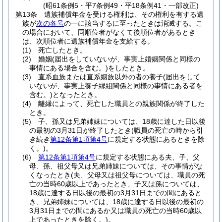
(昭61条例5・平7条例49・平18条例41・一部改正)
第13条
遺族補償年金を受ける権利は、その権利を有する遺
族が
次の各号
の一に該当するに至ったときは消滅する。
こ
の場合において、同順位者がなくて後順位者があるとき
は、次順位者に遺族補償年金を支給する。
(1)
死亡したとき。
(2)
婚姻
(届出をしていないが、事実上婚姻関係と同様の
事情にある場合を含む。)
をしたとき。
(3)
直系血族または直系姻族以外の者の養子
(届出をして
いないが、事実上養子縁組関係と同様の事情にある者を
含む。)
となったとき。
(4)
離縁によって、死亡した職員との親族関係が終了した
とき。
(5)
子、孫又は兄弟姉妹については、18歳に達した日以後
の最初の3月31日が終了したとき
(職員の死亡の時から引
き続き
第12条第1項第4号
に規定する状態にあるときを除
く。)
。
(6)
第12条第1項第4号
に規定する状態にある夫、子、父
母、孫、祖父母又は兄弟姉妹については、その事情がな
くなったとき
(夫、父母又は祖父母については、職員の死
亡の当時60歳以上であったとき、子又は孫については、
18歳に達する日以後の最初の3月31日までの間にあると
き、兄弟姉妹については、18歳に達する日以後の最初の
3月31日までの間にあるか又は職員の死亡の当時60歳以
上であったときを除く。)
。