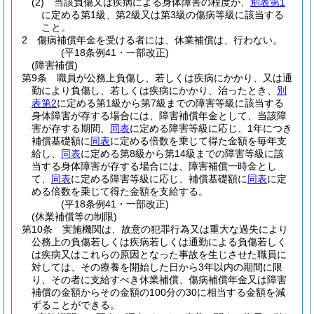
(2)
当該負傷又は疾病による身体障害の程度が、
別表第1
に定める第1級、第2級又は第3級の傷病等級に該当する
こと。
2
傷病補償年金を受ける者には、休業補償は、行わない。
(平18条例41・一部改正)
(障害補償)
第9条
職員が公務上負傷し、若しくは疾病にかかり、又は通
勤により負傷し、若しくは疾病にかかり、治ったとき、
別
表第2
に定める第1級から第7級までの障害等級に該当する
身体障害が存する場合には、障害補償年金として、当該障
害が存する期間、
同表
に定める障害等級に応じ、1年につき
補償基礎額に
同表
に定める倍数を乗じて得た金額を毎年支
給し、
同表
に定める第8級から第14級までの障害等級に該
当する身体障害が存する場合には、障害補償一時金とし
て、
同表
に定める障害等級に応じ、補償基礎額に
同表
に定
める倍数を乗じて得た金額を支給する。
(平18条例41・一部改正)
(休業補償等の制限)
第10条
実施機関は、故意の犯罪行為又は重大な過失により
公務上の負傷若しくは疾病若しくは通勤による負傷若しく
は疾病又はこれらの原因となった事故を生じさせた職員に
対しては、その療養を開始した日から3年以内の期間に限
り、その者に支給すべき休業補償、傷病補償年金又は障害
補償の金額からその金額の100分の30に相当する金額を減
ずることができる。