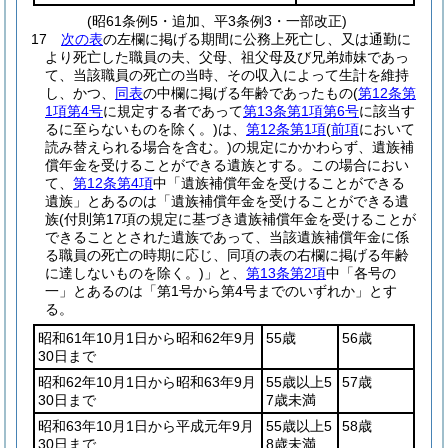
(昭61条例5・追加、平3条例3・一部改正)
17
次の表
の左欄に掲げる期間に公務上死亡し、又は通勤に
より死亡した職員の夫、父母、祖父母及び兄弟姉妹であっ
て、当該職員の死亡の当時、その収入によって生計を維持
し、かつ、
同表
の中欄に掲げる年齢であったもの
(
第12条第
1項第4号
に規定する者であって
第13条第1項第6号
に該当す
るに至らないものを除く。)
は、
第12条第1項
(
前項
において
読み替えられる場合を含む。)
の規定にかかわらず、遺族補
償年金を受けることができる遺族とする。
この場合におい
て、
第12条第4項
中「遺族補償年金を受けることができる
遺族」とあるのは「遺族補償年金を受けることができる遺
族
(付則第17項の規定に基づき遺族補償年金を受けることが
できることとされた遺族であって、当該遺族補償年金に係
る職員の死亡の時期に応じ、同項の表の右欄に掲げる年齢
に達しないものを除く。)
」と、
第13条第2項
中「各号の
一」とあるのは「第1号から第4号までのいずれか」とす
る。
昭和61年10月1日から昭和62年9月
55歳
56歳
30日まで
昭和62年10月1日から昭和63年9月
55歳以上5
57歳
30日まで
7歳未満
昭和63年10月1日から平成元年9月
55歳以上5
58歳
30日まで
8歳未満