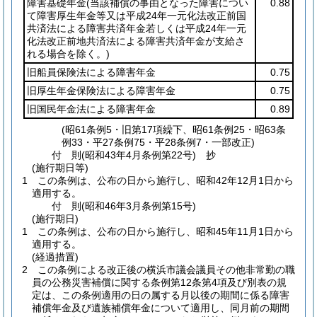
障害基礎年金
(当該補償の事由となった障害につい
0.88
て障害厚生年金等又は平成24年一元化法改正前国
共済法による障害共済年金若しくは平成24年一元
化法改正前地共済法による障害共済年金が支給さ
れる場合を除く。)
旧船員保険法による障害年金
0.75
旧厚生年金保険法による障害年金
0.75
旧国民年金法による障害年金
0.89
(昭61条例5・旧第17項繰下、昭61条例25・昭63条
例33・平27条例75・平28条例7・一部改正)
付
則
(昭和43年4月
条例第22号)
抄
(施行期日等)
1
この条例は、公布の日から施行し、昭和42年12月1日から
適用する。
付
則
(昭和46年3月
条例第15号)
(施行期日)
1
この条例は、公布の日から施行し、昭和45年11月1日から
適用する。
(経過措置)
2
この条例による改正後の横浜市議会議員その他非常勤の職
員の公務災害補償に関する条例第12条第4項及び別表の規
定は、この条例適用の日の属する月以後の期間に係る障害
補償年金及び遺族補償年金について適用し、同月前の期間