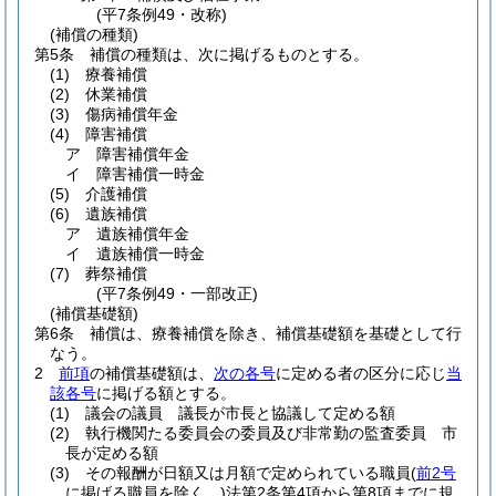
(平7条例49・改称)
(補償の種類)
第5条
補償の種類は、次に掲げるものとする。
(1)
療養補償
(2)
休業補償
(3)
傷病補償年金
(4)
障害補償
ア
障害補償年金
イ
障害補償一時金
(5)
介護補償
(6)
遺族補償
ア
遺族補償年金
イ
遺族補償一時金
(7)
葬祭補償
(平7条例49・一部改正)
(補償基礎額)
第6条
補償は、療養補償を除き、補償基礎額を基礎として行
なう。
2
前項
の補償基礎額は、
次の各号
に定める者の区分に応じ
当
該各号
に掲げる額とする。
(1)
議会の議員 議長が市長と協議して定める額
(2)
執行機関たる委員会の委員及び非常勤の監査委員 市
長が定める額
(3)
その報酬が日額又は月額で定められている職員
(
前2号
に掲げる職員を除く。)
法第2条第4項から第8項までに規