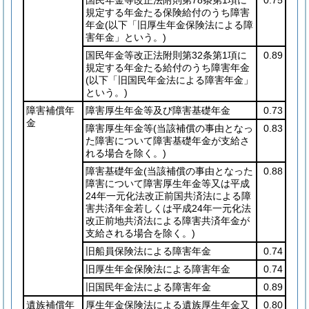
規定する年金たる保険給付のうち障害
年金
(以下「旧厚生年金保険法による障
害年金」という。)
国民年金等改正法附則第32条第1項に
0.89
規定する年金たる給付のうち障害年金
(以下「旧国民年金法による障害年金」
という。)
障害補償年
障害厚生年金等及び障害基礎年金
0.73
金
障害厚生年金等
(当該補償の事由となっ
0.83
た障害について障害基礎年金が支給さ
れる場合を除く。)
障害基礎年金
(当該補償の事由となった
0.88
障害について障害厚生年金等又は平成
24年一元化法改正前国共済法による障
害共済年金若しくは平成24年一元化法
改正前地共済法による障害共済年金が
支給される場合を除く。)
旧船員保険法による障害年金
0.74
旧厚生年金保険法による障害年金
0.74
旧国民年金法による障害年金
0.89
遺族補償年
厚生年金保険法による遺族厚生年金又
0.80