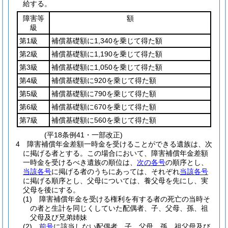
給する。
障害等
額
級
第1級
補償基礎額に1,340を乗じて得た額
第2級
補償基礎額に1,190を乗じて得た額
第3級
補償基礎額に1,050を乗じて得た額
第4級
補償基礎額に920を乗じて得た額
第5級
補償基礎額に790を乗じて得た額
第6級
補償基礎額に670を乗じて得た額
第7級
補償基礎額に560を乗じて得た額
(平18条例41・一部改正)
4
障害補償年金差額一時金を受けることができる遺族は、次
に掲げる者とする。
この場合において、障害補償年金差額
一時金を受けるべき遺族の順位は、
次の各号
の順序とし、
当該各号
に掲げる者のうちにあっては、それぞれ
当該各号
に掲げる順序とし、父母については、養父母を先にし、実
父母を後にする。
(1)
障害補償年金を受ける権利を有する者の死亡の当時そ
の者と生計を同じくしていた配偶者、子、父母、孫、祖
父母及び兄弟姉妹
(2)
前号
に該当しない配偶者、子、父母、孫、祖父母及び