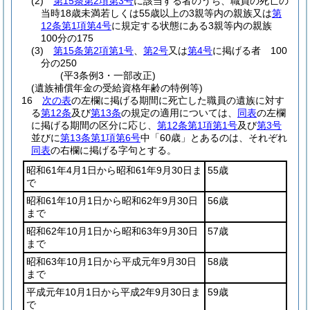
(2)
第15条第2項第3号
に該当する者のうち、職員の死亡の
当時18歳未満若しくは55歳以上の3親等内の親族又は
第
12条第1項第4号
に規定する状態にある3親等内の親族
100分の175
(3)
第15条第2項第1号
、
第2号
又は
第4号
に掲げる者 100
分の250
(平3条例3・一部改正)
(遺族補償年金の受給資格年齢の特例等)
16
次の表
の左欄に掲げる期間に死亡した職員の遺族に対す
る
第12条
及び
第13条
の規定の適用については、
同表
の左欄
に掲げる期間の区分に応じ、
第12条第1項第1号
及び
第3号
並びに
第13条第1項第6号
中「60歳」とあるのは、それぞれ
同表
の右欄に掲げる字句とする。
昭和61年4月1日から昭和61年9月30日ま
55歳
で
昭和61年10月1日から昭和62年9月30日
56歳
まで
昭和62年10月1日から昭和63年9月30日
57歳
まで
昭和63年10月1日から平成元年9月30日
58歳
まで
平成元年10月1日から平成2年9月30日ま
59歳
で