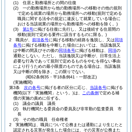
(1)
住居と勤務場所との間の往復
(2)
一の勤務場所から他の勤務場所への移動その他の規則
で定める就業の場所から勤務場所への移動
(規則で定める
職員に関する法令の規定に違反して就業している場合に
おける当該就業の場所から勤務場所への移動を除く。)
(3)
第1号
に掲げる往復に先行し、又は後続する住居間の
移動
(規則で定める要件に該当するものに限る。)
2
職員が、
前項各号
に掲げる移動の経路を逸脱し、又は
同項
各号
に掲げる移動を中断した場合においては、当該逸脱又
は中断の間及びその後の
同項各号
に掲げる移動は、
同項
の
通勤としない。
ただし、当該逸脱又は中断が、日常生活上
必要な行為であって規則で定めるものをやむを得ない事由
により行うための最小限度のものである場合は、当該逸脱
又は中断の間を除き、この限りでない。
(昭62条例35・平18条例41・一部改正)
(実施機関)
第3条
次の各号
に掲げる者の区分に応じ、
当該各号
に掲げる
機関
(以下「実施機関」という。)
は、
この条例
で定める補
償の実施の責めに任ずる。
(1)
議会の議員 議長
(2)
執行機関たる委員会の委員及び非常勤の監査委員 市
長
(3)
その他の職員 任命権者
2
実施機関は、職員について公務または通勤により生じたと
認定される災害が発生した場合には、その災害が公務また