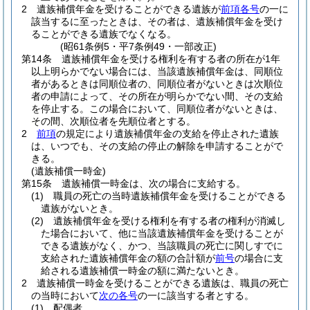
2
遺族補償年金を受けることができる遺族が
前項各号
の一に
該当するに至ったときは、その者は、遺族補償年金を受け
ることができる遺族でなくなる。
(昭61条例5・平7条例49・一部改正)
第14条
遺族補償年金を受ける権利を有する者の所在が1年
以上明らかでない場合には、当該遺族補償年金は、同順位
者があるときは同順位者の、同順位者がないときは次順位
者の申請によって、その所在が明らかでない間、その支給
を停止する。
この場合において、同順位者がないときは、
その間、次順位者を先順位者とする。
2
前項
の規定により遺族補償年金の支給を停止された遺族
は、いつでも、その支給の停止の解除を申請することがで
きる。
(遺族補償一時金)
第15条
遺族補償一時金は、次の場合に支給する。
(1)
職員の死亡の当時遺族補償年金を受けることができる
遺族がないとき。
(2)
遺族補償年金を受ける権利を有する者の権利が消滅し
た場合において、他に当該遺族補償年金を受けることが
できる遺族がなく、かつ、当該職員の死亡に関しすでに
支給された遺族補償年金の額の合計額が
前号
の場合に支
給される遺族補償一時金の額に満たないとき。
2
遺族補償一時金を受けることができる遺族は、職員の死亡
の当時において
次の各号
の一に該当する者とする。
(1)
配偶者