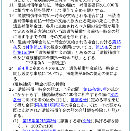
11
遺族補償年金前払一時金の額は、補償基礎額の1,000倍
に相当する額を限度として規則で定める額とする。
12
遺族補償年金前払一時金が支給される場合には、当該遺
族補償年金前払一時金の支給の原因たる職員の死亡に係る
遺族補償年金は、各月に支給されるべき額の合計額が規則
で定める算定方法に従い当該遺族補償年金前払一時金の額
に達するまでの間、その支給を停止する。
13
遺族補償年金前払一時金が支給される場合における
第15
条
又は
付則第15項
の規定の適用については、
第15条
又は
付
則第15項
中「遺族補償年金の額」とあるのは「遺族補償年
金及び遺族補償年金前払一時金の額」とする。
(平3条例3・一部改正)
14
前4項
に定めるもののほか、遺族補償年金前払一時金に
関し必要な事項については、法附則第6条の規定の例によ
る。
(遺族補償一時金の額の特例)
15
遺族補償一時金の額は、当分の間、
第15条第5項
の規定
にかかわらず、補償基礎額の400倍に相当する金額に
次の
各号
に掲げる者の区分に応じ、
当該各号
に定める率を乗じ
て得た金額
(
同条第1項第2号
の場合にあっては、その額から
既に支給された遺族補償年金の額の合計額を控除した額)
と
する。
(1)
第15条第2項第3号
に該当する者
(
次号
に掲げる者を除
く。)
100分の100