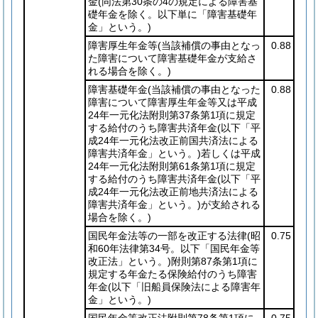
金
(同法第30条の4の規定による障害基
礎年金を除く。以下単に「障害基礎年
金」という。)
障害厚生年金等
(当該補償の事由となっ
0.88
た障害について障害基礎年金が支給さ
れる場合を除く。)
障害基礎年金
(当該補償の事由となった
0.88
障害について障害厚生年金等又は平成
24年一元化法附則第37条第1項に規定
する給付のうち障害共済年金
(以下「平
成24年一元化法改正前国共済法による
障害共済年金」という。)
若しくは平成
24年一元化法附則第61条第1項に規定
する給付のうち障害共済年金
(以下「平
成24年一元化法改正前地共済法による
障害共済年金」という。)
が支給される
場合を除く。)
国民年金法等の一部を改正する法律
(昭
0.75
和60年法律第34号。以下「国民年金等
改正法」という。)
附則第87条第1項に
規定する年金たる保険給付のうち障害
年金
(以下「旧船員保険法による障害年
金」という。)
国民年金等改正法附則第78条第1項に
0.75