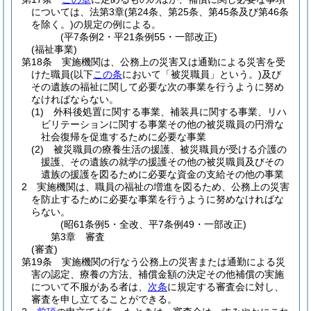
については、法第3章
(第24条、第25条、第45条及び第46条
を除く。)
の規定の例による。
(平7条例2・平21条例55・一部改正)
(福祉事業)
第18条
実施機関は、公務上の災害又は通勤による災害を受
けた職員
(以下
この条
において「被災職員」という。)
及び
その遺族の福祉に関して必要な次の事業を行うように努め
なければならない。
(1)
外科後処置に関する事業、補装具に関する事業、リハ
ビリテーションに関する事業その他の被災職員の円滑な
社会復帰を促進するために必要な事業
(2)
被災職員の療養生活の援護、被災職員が受ける介護の
援護、その遺族の就学の援護その他の被災職員及びその
遺族の援護を図るために必要な資金の支給その他の事業
2
実施機関は、職員の福祉の増進を図るため、公務上の災害
を防止するために必要な事業を行うように努めなければな
らない。
(昭61条例5・全改、平7条例49・一部改正)
第3章
審査
(審査)
第19条
実施機関の行なう公務上の災害または通勤による災
害の認定、療養の方法、補償金額の決定その他補償の実施
について不服がある者は、
次条
に規定する審査会に対し、
審査を申し立てることができる。