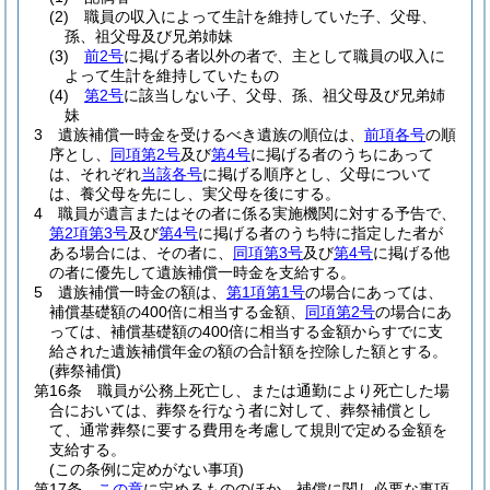
(2)
職員の収入によって生計を維持していた子、父母、
孫、祖父母及び兄弟姉妹
(3)
前2号
に掲げる者以外の者で、主として職員の収入に
よって生計を維持していたもの
(4)
第2号
に該当しない子、父母、孫、祖父母及び兄弟姉
妹
3
遺族補償一時金を受けるべき遺族の順位は、
前項各号
の順
序とし、
同項第2号
及び
第4号
に掲げる者のうちにあって
は、それぞれ
当該各号
に掲げる順序とし、父母について
は、養父母を先にし、実父母を後にする。
4
職員が遺言またはその者に係る実施機関に対する予告で、
第2項第3号
及び
第4号
に掲げる者のうち特に指定した者が
ある場合には、その者に、
同項第3号
及び
第4号
に掲げる他
の者に優先して遺族補償一時金を支給する。
5
遺族補償一時金の額は、
第1項第1号
の場合にあっては、
補償基礎額の400倍に相当する金額、
同項第2号
の場合にあ
っては、補償基礎額の400倍に相当する金額からすでに支
給された遺族補償年金の額の合計額を控除した額とする。
(葬祭補償)
第16条
職員が公務上死亡し、または通勤により死亡した場
合においては、葬祭を行なう者に対して、葬祭補償とし
て、通常葬祭に要する費用を考慮して規則で定める金額を
支給する。
(この条例に定めがない事項)
第17条
この章
に定めるもののほか、補償に関し必要な事項