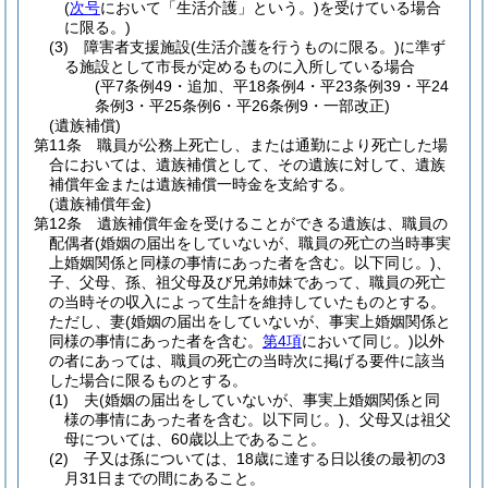
(
次号
において「生活介護」という。)
を受けている場合
に限る。)
(3)
障害者支援施設
(生活介護を行うものに限る。)
に準ず
る施設として市長が定めるものに入所している場合
(平7条例49・追加、平18条例4・平23条例39・平24
条例3・平25条例6・平26条例9・一部改正)
(遺族補償)
第11条
職員が公務上死亡し、または通勤により死亡した場
合においては、遺族補償として、その遺族に対して、遺族
補償年金または遺族補償一時金を支給する。
(遺族補償年金)
第12条
遺族補償年金を受けることができる遺族は、職員の
配偶者
(婚姻の届出をしていないが、職員の死亡の当時事実
上婚姻関係と同様の事情にあった者を含む。以下同じ。)
、
子、父母、孫、祖父母及び兄弟姉妹であって、職員の死亡
の当時その収入によって生計を維持していたものとする。
ただし、妻
(婚姻の届出をしていないが、事実上婚姻関係と
同様の事情にあった者を含む。
第4項
において同じ。)
以外
の者にあっては、職員の死亡の当時次に掲げる要件に該当
した場合に限るものとする。
(1)
夫
(婚姻の届出をしていないが、事実上婚姻関係と同
様の事情にあった者を含む。以下同じ。)
、父母又は祖父
母については、60歳以上であること。
(2)
子又は孫については、18歳に達する日以後の最初の3
月31日までの間にあること。