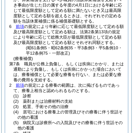
き事由が生じた日の属する年度の4月1日における年齢に応
じて最低限度額として定める額に満たないとき又は最高限
度額として定める額を超えるときは、それぞれその定める
額を当該休業補償に係る補償基礎額とする。
6
前項
の規定により年齢に応じて最低限度額として定める額
及び最高限度額として定める額は、法第2条第13項の規定
により年齢に応じて総務大臣が最低限度額として定める額
及び最高限度額として定める額とそれぞれ同額とする。
(昭61条例5・昭62条例35・平3条例3・平5条例10・
平12条例75・一部改正)
(療養補償)
第7条
職員が公務上負傷し、もしくは疾病にかかり、または
通勤により負傷し、もしくは疾病にかかった場合において
は、療養補償として必要な療養を行ない、または必要な療
養の費用を支給する。
2
前項
の規定による療養の範囲は、次に掲げるものであっ
て、療養上相当と認められるものとする。
(1)
診察
(2)
薬剤または治療材料の支給
(3)
処置、手術その他の治療
(4)
居宅における療養上の管理及びその療養に伴う世話そ
の他の看護
(5)
病院又は診療所への入院及びその療養に伴う世話その
他の看護