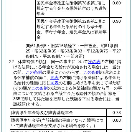
国民年金等改正法附則第78条第1項に
0.80
規定する年金たる保険給付のうち遺族
年金
国民年金等改正法附則第32条第1項に
0.90
規定する年金たる給付のうち母子年
金、準母子年金、遺児年金又は寡婦年
金
(昭61条例5・旧第16項繰下・一部改正、昭61条例
25・昭62条例35・昭63条例33・平12条例75・平27
条例75・平28条例7・一部改正)
22
休業補償の額は、同一の事由について
次の表
の左欄に掲
げる法律による年金たる給付が支給される場合には、当分
の間、
この条例
の規定にかかわらず、
この条例
の規定によ
る休業補償の額に、
同表
の左欄に掲げる法律による年金た
る給付の種類に応じ
同表
の右欄に掲げる率を乗じて得た額
(その額が
この条例
の規定による休業補償の額から同一の事
由について支給される当該年金たる給付の額の合計額を
365で除して得た額を控除した残額を下回る場合には、当
該残額)
とする。
障害厚生年金等及び障害基礎年金
0.73
障害厚生年金等
(当該補償の事由となった障害につ
0.88
いて障害基礎年金が支給される場合を除く。)