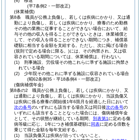
(6)
移送
(平7条例2・一部改正)
(休業補償)
第8条
職員が公務上負傷し、若しくは疾病にかかり、又は通
勤により負傷し、若しくは疾病にかかり、療養のため勤務
その他の業務に従事することができない場合において、給
与その他の収入を得ることができないときは、休業補償と
して、その収入を得ることができない期間につき、補償基
礎額に相当する金額を支給する。
ただし、次に掲げる場合
(規則で定める場合に限る。)
には、その拘禁され、又は収
容されている期間については、休業補償は、行わない。
(1)
刑事施設、労役場その他これらに準ずる施設に拘禁さ
れている場合
(2)
少年院その他これに準ずる施設に収容されている場合
(昭62条例35・平18条例4・一部改正)
(傷病補償年金)
第8条の2
職員が公務上負傷し、若しくは疾病にかかり、又
は通勤により負傷し、若しくは疾病にかかり、当該負傷又
は疾病に係る療養の開始後1年6箇月を経過した日において
次の各号
のいずれにも該当する場合又は同日後
次の各号
の
いずれにも該当することとなった場合には、傷病補償年金
として、その状態が継続している期間、
別表第1
に定める傷
病等級に応じ、1年につき補償基礎額に
同表
に定める倍数を
乗じて得た金額を毎年支給する。
(1)
当該負傷又は疾病が治っていないこと。