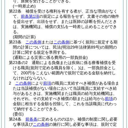
り、旅費を受けることができる。
(一時差止め)
第22条
補償を受ける権利を有する者が、正当な理由がなく
て、
前条第1項
の規定による報告をせず、文書その他の物件
を提出せず、出頭をせず、または医師の診断を拒んだとき
は、実施機関は、補償の支払を一時差し止めることができ
る。
(期間の計算)
第23条
この条例
または
この条例
に基づく規則に規定する期
間の計算については、民法
(明治29年法律第89号)
の期間の
計算に関する規定を準用する。
(通勤による災害に係る費用の一部負担金)
第23条の2
通勤による負傷または疾病に係る療養補償を受
ける職員
(規則で定める職員を除く。)
は、一部負担金とし
て、200円をこえない範囲内で規則で定める金額を納付し
なければならない。
2
この条例
により
前項
の職員に支給すべき補償がある場合ま
たは当該補償がない場合において当該職員に支給すべき給
与があるときは、実施機関または職員の給与支給機関は、
それぞれ、その支給すべき補償の額または給与から
前項
の
金額に相当する金額を控除して、これを当該職員に代わっ
て納付することができる。
(委任)
第24条
前各条
に定めるもののほか、補償の制度に関し必要
な事項及び
この条例
の施行に関し必要な事項は、規則で定