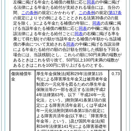
左欄に掲げる年金たる補償の種類に応じ
同表
の中欄に掲げ
る法律による年金たる給付が支給される場合には、当分の
間、
この条例
の規定にかかわらず、
この条例
の規定
(
第17条
の規定によりその例によることとされる法第39条の2の規
定を除く。)
による年金たる補償の年額に、
同表
の左欄に掲
げる当該年金たる補償の種類に応じ
同表
の中欄に掲げる当
該法律による年金たる給付ごとに
同表
の右欄に掲げる率を
乗じて得た額
(その額が当該年金たる補償の年額から当該補
償の事由について支給される
同表
の中欄に掲げる当該法律
による年金たる給付の額の合計額を控除した残額を下回る
場合には、当該残額)
とし、これらの額に50円未満の端数が
あるときはこれを切り捨て、50円以上100円未満の端数が
あるときはこれを100円に切り上げるものとする。
傷病補償年
厚生年金保険法
(昭和29年法律第115
0.73
金
号)
による障害厚生年金又は被用者年金
制度の一元化等を図るための厚生年金
保険法等の一部を改正する法律
(平成2
4年法律第63号。以下「平成24年一元
化法」という。)
附則第41条第1項の規
定による障害共済年金若しくは平成24
年一元化法附則第65条第1項の規定に
よる障害共済年金
(以下単に「障害厚生
年金等」という。)
及び国民年金法
(昭
和34年法律第141号)
による障害基礎年