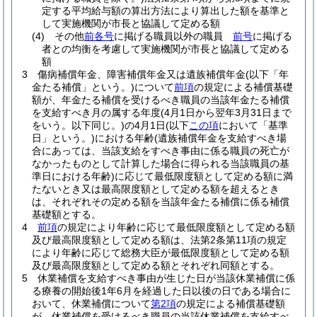
定する平均給与額の算出方法により算出した額を基準と
して実施機関が市長と協議して定める額
(4)
その他
前各号
に掲げる職員以外の職員
前号
に掲げる
者との均衡を考慮して実施機関が市長と協議して定める
額
3
傷病補償年金、障害補償年金又は遺族補償年金
(以下「年
金たる補償」という。)
について
前項
の規定による補償基礎
額が、年金たる補償を受けるべき職員の当該年金たる補償
を支給すべき月の属する年度
(4月1日から翌年3月31日まで
をいう。以下同じ。)
の4月1日
(以下
この項
において「基準
日」という。)
における年齢
(遺族補償年金を支給すべき場
合にあっては、当該支給をすべき事由に係る職員の死亡が
なかったものとして計算した場合に得られる当該職員の基
準日における年齢)
に応じて最低限度額として定める額に満
たないとき又は最高限度額として定める額を超えるとき
は、それぞれその定める額を当該年金たる補償に係る補償
基礎額とする。
4
前項
の規定により年齢に応じて最低限度額として定める額
及び最高限度額として定める額は、法第2条第11項の規定
により年齢に応じて総務大臣が最低限度額として定める額
及び最高限度額として定める額とそれぞれ同額とする。
5
休業補償を支給すべき事由が生じた日が当該休業補償に係
る療養の開始後1年6月を経過した日以後の日である場合に
おいて、休業補償について
第2項
の規定による補償基礎額
が、休業補償を受けるべき職員の当該休業補償を支給すべ