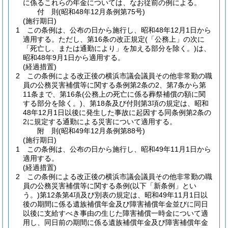
に係るこれらの年金については、なお従前の例による。
付
則
(昭和48年12月
条例第75号)
(施行期日)
1
この条例は、公布の日から施行し、昭和48年12月1日から
適用する。
ただし、第16条の改正規定
(「公務上」の次に
「死亡し、または通勤により」を加える部分を除く。)
は、
昭和48年9月1日から適用する。
(経過措置)
2
この条例による改正後の横浜市議会議員その他非常勤の職
員の公務災害補償等に関する条例第2条の2、第7条から第
11条まで、第16条
(公務上の死亡に係る葬祭補償の額に関
する部分を除く。)
、第18条及び付則第3項の規定は、昭和
48年12月1日以後に発生した事故に起因する同条例第2条の
2に規定する通勤による災害について適用する。
附
則
(昭和49年12月
条例第88号)
(施行期日)
1
この条例は、公布の日から施行し、昭和49年11月1日から
適用する。
(経過措置)
2
この条例による改正後の横浜市議会議員その他非常勤の職
員の公務災害補償等に関する条例
(以下「新条例」とい
う。)
第12条第4項及び別表の規定は、昭和49年11月1日以
後の期間に係る遺族補償年金及び障害補償年金並びに同日
以後に支給すべき事由の生じた障害補償一時金について適
用し、同日前の期間に係る遺族補償年金及び障害補償年金