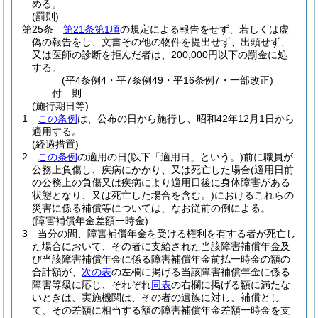
める。
(罰則)
第25条
第21条第1項
の規定による報告をせず、若しくは虚
偽の報告をし、文書その他の物件を提出せず、出頭せず、
又は医師の診断を拒んだ者は、200,000円以下の罰金に処
する。
(平4条例4・平7条例49・平16条例7・一部改正)
付
則
(施行期日等)
1
この条例
は、公布の日から施行し、昭和42年12月1日から
適用する。
(経過措置)
2
この条例
の適用の日
(以下「適用日」という。)
前に職員が
公務上負傷し、疾病にかかり、又は死亡した場合
(適用日前
の公務上の負傷又は疾病により適用日後に身体障害がある
状態となり、又は死亡した場合を含む。)
におけるこれらの
災害に係る補償等については、なお従前の例による。
(障害補償年金差額一時金)
3
当分の間、障害補償年金を受ける権利を有する者が死亡し
た場合において、その者に支給された当該障害補償年金及
び当該障害補償年金に係る障害補償年金前払一時金の額の
合計額が、
次の表
の左欄に掲げる当該障害補償年金に係る
障害等級に応じ、それぞれ
同表
の右欄に掲げる額に満たな
いときは、実施機関は、その者の遺族に対し、補償とし
て、その差額に相当する額の障害補償年金差額一時金を支