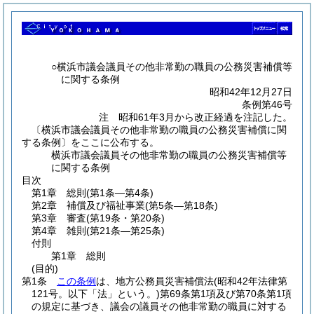
○横浜市議会議員その他非常勤の職員の公務災害補償等
に関する条例
昭和42年12月27日
条例第46号
注 昭和61年3月から改正経過を注記した。
〔横浜市議会議員その他非常勤の職員の公務災害補償に関
する条例〕をここに公布する。
横浜市議会議員その他非常勤の職員の公務災害補償等
に関する条例
目次
第1章
総則
(第1条―第4条)
第2章
補償及び福祉事業
(第5条―第18条)
第3章
審査
(第19条・第20条)
第4章
雑則
(第21条―第25条)
付則
第1章
総則
(目的)
第1条
この条例
は、地方公務員災害補償法
(昭和42年法律第
121号。以下「法」という。)
第69条第1項及び第70条第1項
の規定に基づき、議会の議員その他非常勤の職員に対する