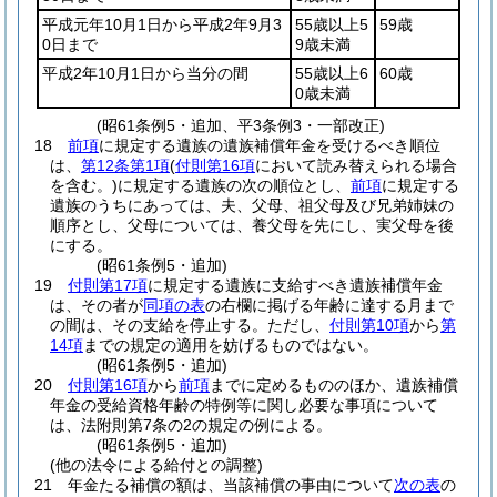
平成元年10月1日から平成2年9月3
55歳以上5
59歳
0日まで
9歳未満
平成2年10月1日から当分の間
55歳以上6
60歳
0歳未満
(昭61条例5・追加、平3条例3・一部改正)
18
前項
に規定する遺族の遺族補償年金を受けるべき順位
は、
第12条第1項
(
付則第16項
において読み替えられる場合
を含む。)
に規定する遺族の次の順位とし、
前項
に規定する
遺族のうちにあっては、夫、父母、祖父母及び兄弟姉妹の
順序とし、父母については、養父母を先にし、実父母を後
にする。
(昭61条例5・追加)
19
付則第17項
に規定する遺族に支給すべき遺族補償年金
は、その者が
同項の表
の右欄に掲げる年齢に達する月まで
の間は、その支給を停止する。
ただし、
付則第10項
から
第
14項
までの規定の適用を妨げるものではない。
(昭61条例5・追加)
20
付則第16項
から
前項
までに定めるもののほか、遺族補償
年金の受給資格年齢の特例等に関し必要な事項について
は、法附則第7条の2の規定の例による。
(昭61条例5・追加)
(他の法令による給付との調整)
21
年金たる補償の額は、当該補償の事由について
次の表
の