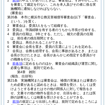
2
前項
の申立てがあったときは、審査会は、すみやかにこれ
を審査して裁定を行ない、これを本人及びその者に係る実
施機関に通知しなければならない。
(審査会)
第20条
本市に横浜市公務災害補償等審査会
(以下「審査会」
という。)
を置く。
2
審査会は、委員3人をもって組織する。
3
委員は、学識経験を有する者のうちから市長が任命する。
4
委員の任期は、3年とする。
ただし、補欠の委員の任期
は、前任者の残任期間とする。
5
委員は、再任されることができる。
6
審査会に会長を置き、委員の互選によりこれを定める。
7
会長は、会務を総理する。
会長に事故があるとき、または
会長が欠けたときは、会長があらかじめ指定する委員がそ
の職務を行なう。
8
前各項
に定めるもののほか、審査会の組織及び運営に関し
必要な事項は、規則で定める。
第4章
雑則
(報告、出頭等)
第21条
実施機関または審査会は、補償の実施または審査の
ため必要があると認めるときは、補償を受け、もしくは受
けようとする者またはその他の関係人に対して報告をさ
せ、文書その他の物件を提出させ、出頭を命じ、または医
師の診断もしくは検案を受けさせることができる。
2
前項
の規定により出頭した者は、規則で定めるところによ