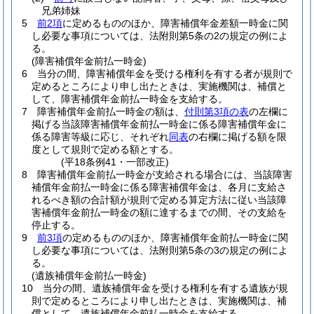
兄弟姉妹
5
前2項
に定めるもののほか、障害補償年金差額一時金に関
し必要な事項については、法附則第5条の2の規定の例によ
る。
(障害補償年金前払一時金)
6
当分の間、障害補償年金を受ける権利を有する者が規則で
定めるところにより申し出たときは、実施機関は、補償と
して、障害補償年金前払一時金を支給する。
7
障害補償年金前払一時金の額は、
付則第3項の表
の左欄に
掲げる当該障害補償年金前払一時金に係る障害補償年金に
係る障害等級に応じ、それぞれ
同表
の右欄に掲げる額を限
度として規則で定める額とする。
(平18条例41・一部改正)
8
障害補償年金前払一時金が支給される場合には、当該障害
補償年金前払一時金に係る障害補償年金は、各月に支給さ
れるべき額の合計額が規則で定める算定方法に従い当該障
害補償年金前払一時金の額に達するまでの間、その支給を
停止する。
9
前3項
の定めるもののほか、障害補償年金前払一時金に関
し必要な事項については、法附則第5条の3の規定の例によ
る。
(遺族補償年金前払一時金)
10
当分の間、遺族補償年金を受ける権利を有する遺族が規
則で定めるところにより申し出たときは、実施機関は、補
償として、遺族補償年金前払一時金を支給する。