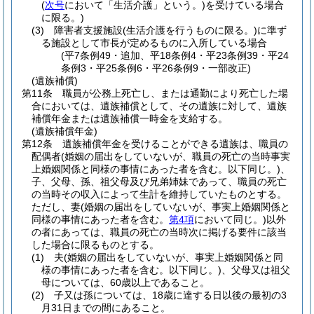
(
次号
において「生活介護」という。)
を受けている場合
に限る。)
(3)
障害者支援施設
(生活介護を行うものに限る。)
に準ず
る施設として市長が定めるものに入所している場合
(平7条例49・追加、平18条例4・平23条例39・平24
条例3・平25条例6・平26条例9・一部改正)
(遺族補償)
第11条
職員が公務上死亡し、または通勤により死亡した場
合においては、遺族補償として、その遺族に対して、遺族
補償年金または遺族補償一時金を支給する。
(遺族補償年金)
第12条
遺族補償年金を受けることができる遺族は、職員の
配偶者
(婚姻の届出をしていないが、職員の死亡の当時事実
上婚姻関係と同様の事情にあった者を含む。以下同じ。)
、
子、父母、孫、祖父母及び兄弟姉妹であって、職員の死亡
の当時その収入によって生計を維持していたものとする。
ただし、妻
(婚姻の届出をしていないが、事実上婚姻関係と
同様の事情にあった者を含む。
第4項
において同じ。)
以外
の者にあっては、職員の死亡の当時次に掲げる要件に該当
した場合に限るものとする。
(1)
夫
(婚姻の届出をしていないが、事実上婚姻関係と同
様の事情にあった者を含む。以下同じ。)
、父母又は祖父
母については、60歳以上であること。
(2)
子又は孫については、18歳に達する日以後の最初の3
月31日までの間にあること。