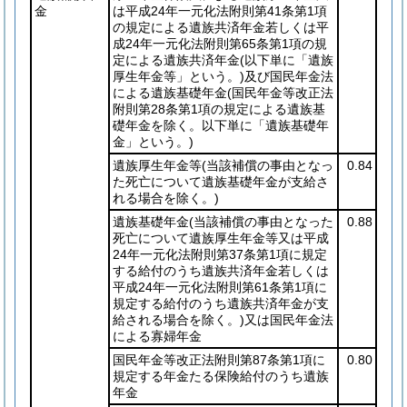
金
は平成24年一元化法附則第41条第1項
の規定による遺族共済年金若しくは平
成24年一元化法附則第65条第1項の規
定による遺族共済年金
(以下単に「遺族
厚生年金等」という。)
及び国民年金法
による遺族基礎年金
(国民年金等改正法
附則第28条第1項の規定による遺族基
礎年金を除く。以下単に「遺族基礎年
金」という。)
遺族厚生年金等
(当該補償の事由となっ
0.84
た死亡について遺族基礎年金が支給さ
れる場合を除く。)
遺族基礎年金
(当該補償の事由となった
0.88
死亡について遺族厚生年金等又は平成
24年一元化法附則第37条第1項に規定
する給付のうち遺族共済年金若しくは
平成24年一元化法附則第61条第1項に
規定する給付のうち遺族共済年金が支
給される場合を除く。)
又は国民年金法
による寡婦年金
国民年金等改正法附則第87条第1項に
0.80
規定する年金たる保険給付のうち遺族
年金