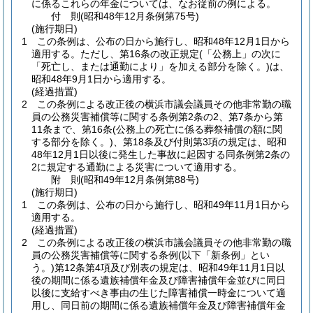
に係るこれらの年金については、なお従前の例による。
付
則
(昭和48年12月
条例第75号)
(施行期日)
1
この条例は、公布の日から施行し、昭和48年12月1日から
適用する。
ただし、第16条の改正規定
(「公務上」の次に
「死亡し、または通勤により」を加える部分を除く。)
は、
昭和48年9月1日から適用する。
(経過措置)
2
この条例による改正後の横浜市議会議員その他非常勤の職
員の公務災害補償等に関する条例第2条の2、第7条から第
11条まで、第16条
(公務上の死亡に係る葬祭補償の額に関
する部分を除く。)
、第18条及び付則第3項の規定は、昭和
48年12月1日以後に発生した事故に起因する同条例第2条の
2に規定する通勤による災害について適用する。
附
則
(昭和49年12月
条例第88号)
(施行期日)
1
この条例は、公布の日から施行し、昭和49年11月1日から
適用する。
(経過措置)
2
この条例による改正後の横浜市議会議員その他非常勤の職
員の公務災害補償等に関する条例
(以下「新条例」とい
う。)
第12条第4項及び別表の規定は、昭和49年11月1日以
後の期間に係る遺族補償年金及び障害補償年金並びに同日
以後に支給すべき事由の生じた障害補償一時金について適
用し、同日前の期間に係る遺族補償年金及び障害補償年金