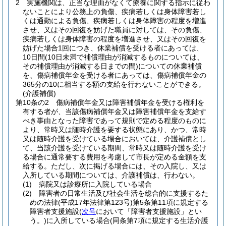
2
実施機関は、正当な理由がなくて療養に関する指示に従わ
ないことにより公務上の負傷、疾病若しくは身体障害若し
くは通勤による負傷、疾病若しくは身体障害の程度を増進
させ、又はその回復を妨げた職員に対しては、その負傷、
疾病若しくは身体障害の程度を増進させ、又はその回復を
妨げた場合1回につき、休業補償を受ける者にあっては、
10日間
(10日未満で補償理由が消滅するものについては、
その補償理由が消滅する日までの間)
についての休業補償
を、傷病補償年金を受ける者にあっては、傷病補償年金の
365分の10に相当する額の支給を行わないことができる。
(介護補償)
第10条の2
傷病補償年金又は障害補償年金を受ける権利を
有する者が、当該傷病補償年金又は障害補償年金を支給す
べき事由となった障害であって規則で定める程度のものに
より、常時又は随時介護を要する状態にあり、かつ、常時
又は随時介護を受けている場合においては、介護補償とし
て、当該介護を受けている期間、常時又は随時介護を受け
る場合に通常要する費用を考慮して市長が定める金額を支
給する。
ただし、次に掲げる場合には、その入院し、又は
入所している期間については、介護補償は、行わない。
(1)
病院又は診療所に入院している場合
(2)
障害者の日常生活及び社会生活を総合的に支援するた
めの法律
(平成17年法律第123号)
第5条第11項に規定する
障害者支援施設
(
次号
において「障害者支援施設」とい
う。)
に入所している場合
(同条第7項に規定する生活介護