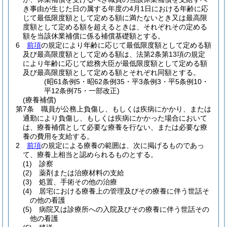
き事由が生じた日の属する年度の4月1日における年齢に応
じて最低限度額として定める額に満たないとき又は最高限
度額として定める額を超えるときは、それぞれその定める
額を当該休業補償に係る補償基礎額とする。
6
前項
の規定により年齢に応じて最低限度額として定める額
及び最高限度額として定める額は、法第2条第13項の規定
により年齢に応じて総務大臣が最低限度額として定める額
及び最高限度額として定める額とそれぞれ同額とする。
(昭61条例5・昭62条例35・平3条例3・平5条例10・
平12条例75・一部改正)
(療養補償)
第7条
職員が公務上負傷し、もしくは疾病にかかり、または
通勤により負傷し、もしくは疾病にかかった場合において
は、療養補償として必要な療養を行ない、または必要な療
養の費用を支給する。
2
前項
の規定による療養の範囲は、次に掲げるものであっ
て、療養上相当と認められるものとする。
(1)
診察
(2)
薬剤または治療材料の支給
(3)
処置、手術その他の治療
(4)
居宅における療養上の管理及びその療養に伴う世話そ
の他の看護
(5)
病院又は診療所への入院及びその療養に伴う世話その
他の看護