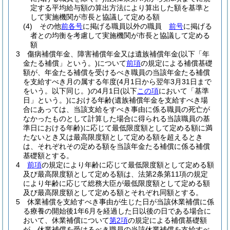
定する平均給与額の算出方法により算出した額を基準と
して実施機関が市長と協議して定める額
(4)
その他
前各号
に掲げる職員以外の職員
前号
に掲げる
者との均衡を考慮して実施機関が市長と協議して定める
額
3
傷病補償年金、障害補償年金又は遺族補償年金
(以下「年
金たる補償」という。)
について
前項
の規定による補償基礎
額が、年金たる補償を受けるべき職員の当該年金たる補償
を支給すべき月の属する年度
(4月1日から翌年3月31日まで
をいう。以下同じ。)
の4月1日
(以下
この項
において「基準
日」という。)
における年齢
(遺族補償年金を支給すべき場
合にあっては、当該支給をすべき事由に係る職員の死亡が
なかったものとして計算した場合に得られる当該職員の基
準日における年齢)
に応じて最低限度額として定める額に満
たないとき又は最高限度額として定める額を超えるとき
は、それぞれその定める額を当該年金たる補償に係る補償
基礎額とする。
4
前項
の規定により年齢に応じて最低限度額として定める額
及び最高限度額として定める額は、法第2条第11項の規定
により年齢に応じて総務大臣が最低限度額として定める額
及び最高限度額として定める額とそれぞれ同額とする。
5
休業補償を支給すべき事由が生じた日が当該休業補償に係
る療養の開始後1年6月を経過した日以後の日である場合に
おいて、休業補償について
第2項
の規定による補償基礎額
が、休業補償を受けるべき職員の当該休業補償を支給すべ