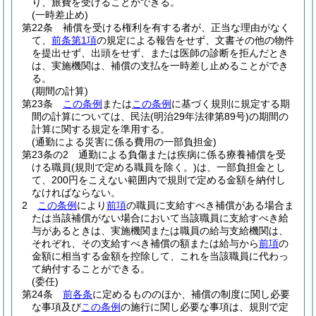
り、旅費を受けることができる。
(一時差止め)
第22条
補償を受ける権利を有する者が、正当な理由がなく
て、
前条第1項
の規定による報告をせず、文書その他の物件
を提出せず、出頭をせず、または医師の診断を拒んだとき
は、実施機関は、補償の支払を一時差し止めることができ
る。
(期間の計算)
第23条
この条例
または
この条例
に基づく規則に規定する期
間の計算については、民法
(明治29年法律第89号)
の期間の
計算に関する規定を準用する。
(通勤による災害に係る費用の一部負担金)
第23条の2
通勤による負傷または疾病に係る療養補償を受
ける職員
(規則で定める職員を除く。)
は、一部負担金とし
て、200円をこえない範囲内で規則で定める金額を納付し
なければならない。
2
この条例
により
前項
の職員に支給すべき補償がある場合ま
たは当該補償がない場合において当該職員に支給すべき給
与があるときは、実施機関または職員の給与支給機関は、
それぞれ、その支給すべき補償の額または給与から
前項
の
金額に相当する金額を控除して、これを当該職員に代わっ
て納付することができる。
(委任)
第24条
前各条
に定めるもののほか、補償の制度に関し必要
な事項及び
この条例
の施行に関し必要な事項は、規則で定