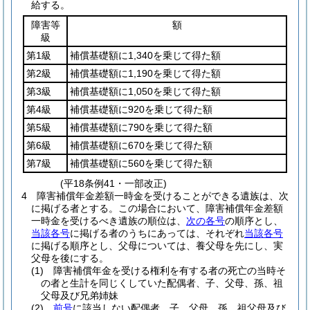
給する。
障害等
額
級
第1級
補償基礎額に1,340を乗じて得た額
第2級
補償基礎額に1,190を乗じて得た額
第3級
補償基礎額に1,050を乗じて得た額
第4級
補償基礎額に920を乗じて得た額
第5級
補償基礎額に790を乗じて得た額
第6級
補償基礎額に670を乗じて得た額
第7級
補償基礎額に560を乗じて得た額
(平18条例41・一部改正)
4
障害補償年金差額一時金を受けることができる遺族は、次
に掲げる者とする。
この場合において、障害補償年金差額
一時金を受けるべき遺族の順位は、
次の各号
の順序とし、
当該各号
に掲げる者のうちにあっては、それぞれ
当該各号
に掲げる順序とし、父母については、養父母を先にし、実
父母を後にする。
(1)
障害補償年金を受ける権利を有する者の死亡の当時そ
の者と生計を同じくしていた配偶者、子、父母、孫、祖
父母及び兄弟姉妹
(2)
前号
に該当しない配偶者、子、父母、孫、祖父母及び