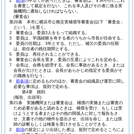
2
前項
の申立てがあったときは、審査会は、すみやかにこれ
を審査して裁定を行ない、これを本人及びその者に係る実
施機関に通知しなければならない。
(審査会)
第20条
本市に横浜市公務災害補償等審査会
(以下「審査会」
という。)
を置く。
2
審査会は、委員3人をもって組織する。
3
委員は、学識経験を有する者のうちから市長が任命する。
4
委員の任期は、3年とする。
ただし、補欠の委員の任期
は、前任者の残任期間とする。
5
委員は、再任されることができる。
6
審査会に会長を置き、委員の互選によりこれを定める。
7
会長は、会務を総理する。
会長に事故があるとき、または
会長が欠けたときは、会長があらかじめ指定する委員がそ
の職務を行なう。
8
前各項
に定めるもののほか、審査会の組織及び運営に関し
必要な事項は、規則で定める。
第4章
雑則
(報告、出頭等)
第21条
実施機関または審査会は、補償の実施または審査の
ため必要があると認めるときは、補償を受け、もしくは受
けようとする者またはその他の関係人に対して報告をさ
せ、文書その他の物件を提出させ、出頭を命じ、または医
師の診断もしくは検案を受けさせることができる。
2
前項
の規定により出頭した者は、規則で定めるところによ