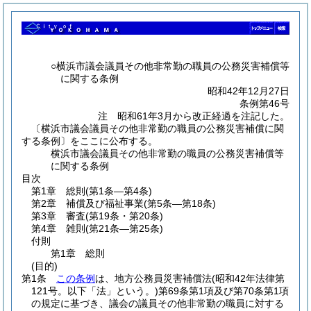
○横浜市議会議員その他非常勤の職員の公務災害補償等
に関する条例
昭和42年12月27日
条例第46号
注 昭和61年3月から改正経過を注記した。
〔横浜市議会議員その他非常勤の職員の公務災害補償に関
する条例〕をここに公布する。
横浜市議会議員その他非常勤の職員の公務災害補償等
に関する条例
目次
第1章
総則
(第1条―第4条)
第2章
補償及び福祉事業
(第5条―第18条)
第3章
審査
(第19条・第20条)
第4章
雑則
(第21条―第25条)
付則
第1章
総則
(目的)
第1条
この条例
は、地方公務員災害補償法
(昭和42年法律第
121号。以下「法」という。)
第69条第1項及び第70条第1項
の規定に基づき、議会の議員その他非常勤の職員に対する