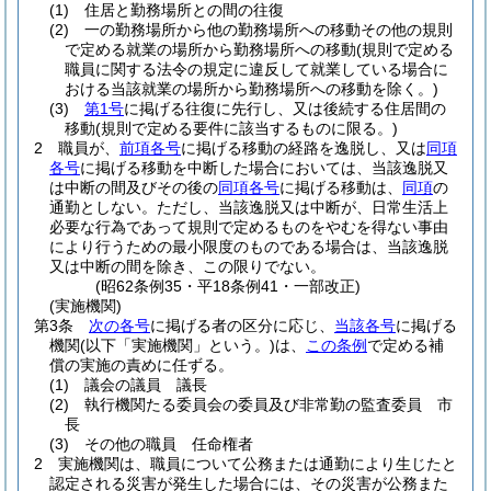
(1)
住居と勤務場所との間の往復
(2)
一の勤務場所から他の勤務場所への移動その他の規則
で定める就業の場所から勤務場所への移動
(規則で定める
職員に関する法令の規定に違反して就業している場合に
おける当該就業の場所から勤務場所への移動を除く。)
(3)
第1号
に掲げる往復に先行し、又は後続する住居間の
移動
(規則で定める要件に該当するものに限る。)
2
職員が、
前項各号
に掲げる移動の経路を逸脱し、又は
同項
各号
に掲げる移動を中断した場合においては、当該逸脱又
は中断の間及びその後の
同項各号
に掲げる移動は、
同項
の
通勤としない。
ただし、当該逸脱又は中断が、日常生活上
必要な行為であって規則で定めるものをやむを得ない事由
により行うための最小限度のものである場合は、当該逸脱
又は中断の間を除き、この限りでない。
(昭62条例35・平18条例41・一部改正)
(実施機関)
第3条
次の各号
に掲げる者の区分に応じ、
当該各号
に掲げる
機関
(以下「実施機関」という。)
は、
この条例
で定める補
償の実施の責めに任ずる。
(1)
議会の議員 議長
(2)
執行機関たる委員会の委員及び非常勤の監査委員 市
長
(3)
その他の職員 任命権者
2
実施機関は、職員について公務または通勤により生じたと
認定される災害が発生した場合には、その災害が公務また