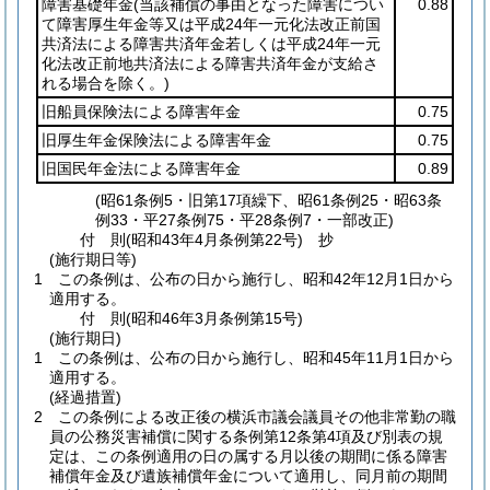
障害基礎年金
(当該補償の事由となった障害につい
0.88
て障害厚生年金等又は平成24年一元化法改正前国
共済法による障害共済年金若しくは平成24年一元
化法改正前地共済法による障害共済年金が支給さ
れる場合を除く。)
旧船員保険法による障害年金
0.75
旧厚生年金保険法による障害年金
0.75
旧国民年金法による障害年金
0.89
(昭61条例5・旧第17項繰下、昭61条例25・昭63条
例33・平27条例75・平28条例7・一部改正)
付
則
(昭和43年4月
条例第22号)
抄
(施行期日等)
1
この条例は、公布の日から施行し、昭和42年12月1日から
適用する。
付
則
(昭和46年3月
条例第15号)
(施行期日)
1
この条例は、公布の日から施行し、昭和45年11月1日から
適用する。
(経過措置)
2
この条例による改正後の横浜市議会議員その他非常勤の職
員の公務災害補償に関する条例第12条第4項及び別表の規
定は、この条例適用の日の属する月以後の期間に係る障害
補償年金及び遺族補償年金について適用し、同月前の期間