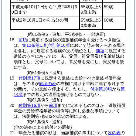
平成元年10月1日から平成2年9月3
55歳以上5
59歳
0日まで
9歳未満
平成2年10月1日から当分の間
55歳以上6
60歳
0歳未満
(昭61条例5・追加、平3条例3・一部改正)
18
前項
に規定する遺族の遺族補償年金を受けるべき順位
は、
第12条第1項
(
付則第16項
において読み替えられる場合
を含む。)
に規定する遺族の次の順位とし、
前項
に規定する
遺族のうちにあっては、夫、父母、祖父母及び兄弟姉妹の
順序とし、父母については、養父母を先にし、実父母を後
にする。
(昭61条例5・追加)
19
付則第17項
に規定する遺族に支給すべき遺族補償年金
は、その者が
同項の表
の右欄に掲げる年齢に達する月まで
の間は、その支給を停止する。
ただし、
付則第10項
から
第
14項
までの規定の適用を妨げるものではない。
(昭61条例5・追加)
20
付則第16項
から
前項
までに定めるもののほか、遺族補償
年金の受給資格年齢の特例等に関し必要な事項について
は、法附則第7条の2の規定の例による。
(昭61条例5・追加)
(他の法令による給付との調整)
21
年金たる補償の額は、当該補償の事由について
次の表
の