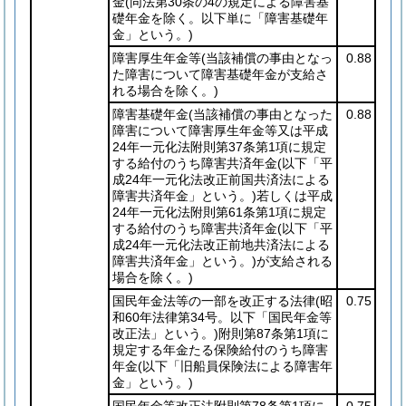
金
(同法第30条の4の規定による障害基
礎年金を除く。以下単に「障害基礎年
金」という。)
障害厚生年金等
(当該補償の事由となっ
0.88
た障害について障害基礎年金が支給さ
れる場合を除く。)
障害基礎年金
(当該補償の事由となった
0.88
障害について障害厚生年金等又は平成
24年一元化法附則第37条第1項に規定
する給付のうち障害共済年金
(以下「平
成24年一元化法改正前国共済法による
障害共済年金」という。)
若しくは平成
24年一元化法附則第61条第1項に規定
する給付のうち障害共済年金
(以下「平
成24年一元化法改正前地共済法による
障害共済年金」という。)
が支給される
場合を除く。)
国民年金法等の一部を改正する法律
(昭
0.75
和60年法律第34号。以下「国民年金等
改正法」という。)
附則第87条第1項に
規定する年金たる保険給付のうち障害
年金
(以下「旧船員保険法による障害年
金」という。)
国民年金等改正法附則第78条第1項に
0.75