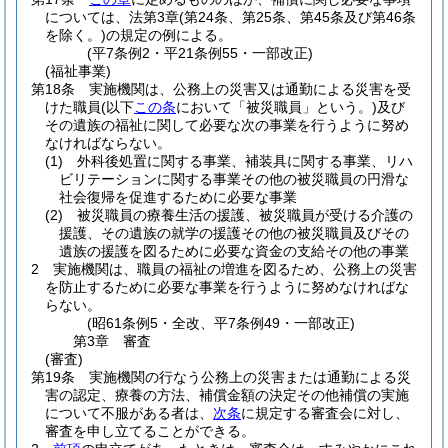
については、法第3章
(第24条、第25条、第45条及び第46条
を除く。)
の規定の例による。
(平7条例2・平21条例55・一部改正)
(福祉事業)
第18条
実施機関は、公務上の災害又は通勤による災害を受
けた職員
(以下
この条
において「被災職員」という。)
及び
その遺族の福祉に関して必要な次の事業を行うように努め
なければならない。
(1)
外科後処置に関する事業、補装具に関する事業、リハ
ビリテーションに関する事業その他の被災職員の円滑な
社会復帰を促進するために必要な事業
(2)
被災職員の療養生活の援護、被災職員が受ける介護の
援護、その遺族の就学の援護その他の被災職員及びその
遺族の援護を図るために必要な資金の支給その他の事業
2
実施機関は、職員の福祉の増進を図るため、公務上の災害
を防止するために必要な事業を行うように努めなければな
らない。
(昭61条例5・全改、平7条例49・一部改正)
第3章
審査
(審査)
第19条
実施機関の行なう公務上の災害または通勤による災
害の認定、療養の方法、補償金額の決定その他補償の実施
について不服がある者は、
次条
に規定する審査会に対し、
審査を申し立てることができる。