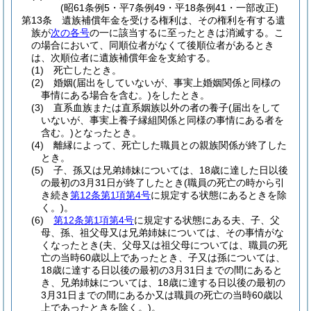
(昭61条例5・平7条例49・平18条例41・一部改正)
第13条
遺族補償年金を受ける権利は、その権利を有する遺
族が
次の各号
の一に該当するに至ったときは消滅する。
こ
の場合において、同順位者がなくて後順位者があるとき
は、次順位者に遺族補償年金を支給する。
(1)
死亡したとき。
(2)
婚姻
(届出をしていないが、事実上婚姻関係と同様の
事情にある場合を含む。)
をしたとき。
(3)
直系血族または直系姻族以外の者の養子
(届出をして
いないが、事実上養子縁組関係と同様の事情にある者を
含む。)
となったとき。
(4)
離縁によって、死亡した職員との親族関係が終了した
とき。
(5)
子、孫又は兄弟姉妹については、18歳に達した日以後
の最初の3月31日が終了したとき
(職員の死亡の時から引
き続き
第12条第1項第4号
に規定する状態にあるときを除
く。)
。
(6)
第12条第1項第4号
に規定する状態にある夫、子、父
母、孫、祖父母又は兄弟姉妹については、その事情がな
くなったとき
(夫、父母又は祖父母については、職員の死
亡の当時60歳以上であったとき、子又は孫については、
18歳に達する日以後の最初の3月31日までの間にあると
き、兄弟姉妹については、18歳に達する日以後の最初の
3月31日までの間にあるか又は職員の死亡の当時60歳以
上であったときを除く。)
。