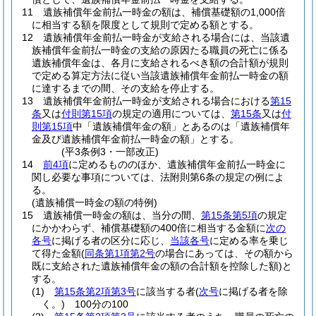
11
遺族補償年金前払一時金の額は、補償基礎額の1,000倍
に相当する額を限度として規則で定める額とする。
12
遺族補償年金前払一時金が支給される場合には、当該遺
族補償年金前払一時金の支給の原因たる職員の死亡に係る
遺族補償年金は、各月に支給されるべき額の合計額が規則
で定める算定方法に従い当該遺族補償年金前払一時金の額
に達するまでの間、その支給を停止する。
13
遺族補償年金前払一時金が支給される場合における
第15
条
又は
付則第15項
の規定の適用については、
第15条
又は
付
則第15項
中「遺族補償年金の額」とあるのは「遺族補償年
金及び遺族補償年金前払一時金の額」とする。
(平3条例3・一部改正)
14
前4項
に定めるもののほか、遺族補償年金前払一時金に
関し必要な事項については、法附則第6条の規定の例によ
る。
(遺族補償一時金の額の特例)
15
遺族補償一時金の額は、当分の間、
第15条第5項
の規定
にかかわらず、補償基礎額の400倍に相当する金額に
次の
各号
に掲げる者の区分に応じ、
当該各号
に定める率を乗じ
て得た金額
(
同条第1項第2号
の場合にあっては、その額から
既に支給された遺族補償年金の額の合計額を控除した額)
と
する。
(1)
第15条第2項第3号
に該当する者
(
次号
に掲げる者を除
く。)
100分の100