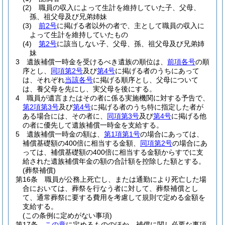
(2)
職員の収入によって生計を維持していた子、父母、
孫、祖父母及び兄弟姉妹
(3)
前2号
に掲げる者以外の者で、主として職員の収入に
よって生計を維持していたもの
(4)
第2号
に該当しない子、父母、孫、祖父母及び兄弟姉
妹
3
遺族補償一時金を受けるべき遺族の順位は、
前項各号
の順
序とし、
同項第2号
及び
第4号
に掲げる者のうちにあって
は、それぞれ
当該各号
に掲げる順序とし、父母について
は、養父母を先にし、実父母を後にする。
4
職員が遺言またはその者に係る実施機関に対する予告で、
第2項第3号
及び
第4号
に掲げる者のうち特に指定した者が
ある場合には、その者に、
同項第3号
及び
第4号
に掲げる他
の者に優先して遺族補償一時金を支給する。
5
遺族補償一時金の額は、
第1項第1号
の場合にあっては、
補償基礎額の400倍に相当する金額、
同項第2号
の場合にあ
っては、補償基礎額の400倍に相当する金額からすでに支
給された遺族補償年金の額の合計額を控除した額とする。
(葬祭補償)
第16条
職員が公務上死亡し、または通勤により死亡した場
合においては、葬祭を行なう者に対して、葬祭補償とし
て、通常葬祭に要する費用を考慮して規則で定める金額を
支給する。
(この条例に定めがない事項)
第17条
この章
に定めるもののほか、補償に関し必要な事項