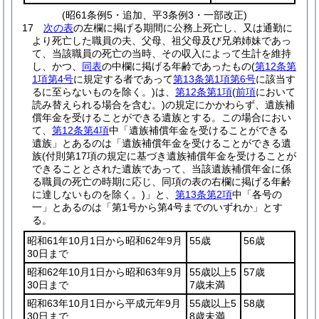
(昭61条例5・追加、平3条例3・一部改正)
17
次の表
の左欄に掲げる期間に公務上死亡し、又は通勤に
より死亡した職員の夫、父母、祖父母及び兄弟姉妹であっ
て、当該職員の死亡の当時、その収入によって生計を維持
し、かつ、
同表
の中欄に掲げる年齢であったもの
(
第12条第
1項第4号
に規定する者であって
第13条第1項第6号
に該当す
るに至らないものを除く。)
は、
第12条第1項
(
前項
において
読み替えられる場合を含む。)
の規定にかかわらず、遺族補
償年金を受けることができる遺族とする。
この場合におい
て、
第12条第4項
中「遺族補償年金を受けることができる
遺族」とあるのは「遺族補償年金を受けることができる遺
族
(付則第17項の規定に基づき遺族補償年金を受けることが
できることとされた遺族であって、当該遺族補償年金に係
る職員の死亡の時期に応じ、同項の表の右欄に掲げる年齢
に達しないものを除く。)
」と、
第13条第2項
中「各号の
一」とあるのは「第1号から第4号までのいずれか」とす
る。
昭和61年10月1日から昭和62年9月
55歳
56歳
30日まで
昭和62年10月1日から昭和63年9月
55歳以上5
57歳
30日まで
7歳未満
昭和63年10月1日から平成元年9月
55歳以上5
58歳
30日まで
8歳未満