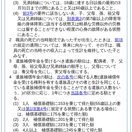
(3)
兄弟姉妹については、18歳に達する日以後の最初の3
月31日までの間にあること又は60歳以上であること。
(4)
前3号
の要件に該当しない夫、子、父母、孫、祖父母
又は兄弟姉妹については、
別表第2
の第7級以上の障害等
級の身体障害に該当する状態又は軽易な労務以外の労務
には服することができない程度の心身の故障がある状態
にあること。
2
職員の死亡の当時胎児であった子が出生したときは、
前項
の規定の適用については、将来に向かって、その子は、職
員の死亡の当時その収入によって生計を維持していた子と
みなす。
3
遺族補償年金を受けるべき遺族の順位は、配偶者、子、父
母、孫、祖父母及び兄弟姉妹の順序とし、父母について
は、養父母を先にし、実父母を後にする。
4
遺族補償年金の額は、
次の各号
に掲げる人数
(遺族補償年
金を受ける権利を有する遺族及びその者と生計を同じくし
ている遺族補償年金を受けることができる遺族の人数をい
う。)
の区分に応じ、1年につき
当該各号
に定める額とす
る。
(1)
1人 補償基礎額に153を乗じて得た額
(55歳以上の妻
又は
第1項第4号
に規定する状態にある妻である場合に
は、補償基礎額に175を乗じて得た額)
(2)
2人 補償基礎額に201を乗じて得た額
(3)
3人 補償基礎額に223を乗じて得た額
(4)
4人以上 補償基礎額に245を乗じて得た額