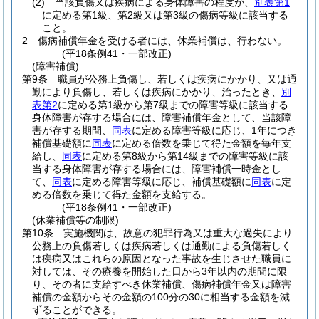
(2)
当該負傷又は疾病による身体障害の程度が、
別表第1
に定める第1級、第2級又は第3級の傷病等級に該当する
こと。
2
傷病補償年金を受ける者には、休業補償は、行わない。
(平18条例41・一部改正)
(障害補償)
第9条
職員が公務上負傷し、若しくは疾病にかかり、又は通
勤により負傷し、若しくは疾病にかかり、治ったとき、
別
表第2
に定める第1級から第7級までの障害等級に該当する
身体障害が存する場合には、障害補償年金として、当該障
害が存する期間、
同表
に定める障害等級に応じ、1年につき
補償基礎額に
同表
に定める倍数を乗じて得た金額を毎年支
給し、
同表
に定める第8級から第14級までの障害等級に該
当する身体障害が存する場合には、障害補償一時金とし
て、
同表
に定める障害等級に応じ、補償基礎額に
同表
に定
める倍数を乗じて得た金額を支給する。
(平18条例41・一部改正)
(休業補償等の制限)
第10条
実施機関は、故意の犯罪行為又は重大な過失により
公務上の負傷若しくは疾病若しくは通勤による負傷若しく
は疾病又はこれらの原因となった事故を生じさせた職員に
対しては、その療養を開始した日から3年以内の期間に限
り、その者に支給すべき休業補償、傷病補償年金又は障害
補償の金額からその金額の100分の30に相当する金額を減
ずることができる。