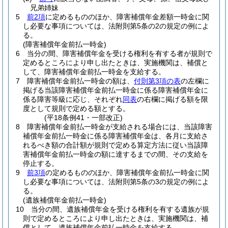
兄弟姉妹
5
前2項
に定めるもののほか、障害補償年金差額一時金に関
し必要な事項については、法附則第5条の2の規定の例によ
る。
(障害補償年金前払一時金)
6
当分の間、障害補償年金を受ける権利を有する者が規則で
定めるところにより申し出たときは、実施機関は、補償と
して、障害補償年金前払一時金を支給する。
7
障害補償年金前払一時金の額は、
付則第3項の表
の左欄に
掲げる当該障害補償年金前払一時金に係る障害補償年金に
係る障害等級に応じ、それぞれ
同表
の右欄に掲げる額を限
度として規則で定める額とする。
(平18条例41・一部改正)
8
障害補償年金前払一時金が支給される場合には、当該障害
補償年金前払一時金に係る障害補償年金は、各月に支給さ
れるべき額の合計額が規則で定める算定方法に従い当該障
害補償年金前払一時金の額に達するまでの間、その支給を
停止する。
9
前3項
の定めるもののほか、障害補償年金前払一時金に関
し必要な事項については、法附則第5条の3の規定の例によ
る。
(遺族補償年金前払一時金)
10
当分の間、遺族補償年金を受ける権利を有する遺族が規
則で定めるところにより申し出たときは、実施機関は、補
償として、遺族補償年金前払一時金を支給する。