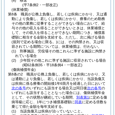
(6)
移送
(平7条例2・一部改正)
(休業補償)
第8条
職員が公務上負傷し、若しくは疾病にかかり、又は通
勤により負傷し、若しくは疾病にかかり、療養のため勤務
その他の業務に従事することができない場合において、給
与その他の収入を得ることができないときは、休業補償と
して、その収入を得ることができない期間につき、補償基
礎額に相当する金額を支給する。
ただし、次に掲げる場合
(規則で定める場合に限る。)
には、その拘禁され、又は収
容されている期間については、休業補償は、行わない。
(1)
刑事施設、労役場その他これらに準ずる施設に拘禁さ
れている場合
(2)
少年院その他これに準ずる施設に収容されている場合
(昭62条例35・平18条例4・一部改正)
(傷病補償年金)
第8条の2
職員が公務上負傷し、若しくは疾病にかかり、又
は通勤により負傷し、若しくは疾病にかかり、当該負傷又
は疾病に係る療養の開始後1年6箇月を経過した日において
次の各号
のいずれにも該当する場合又は同日後
次の各号
の
いずれにも該当することとなった場合には、傷病補償年金
として、その状態が継続している期間、
別表第1
に定める傷
病等級に応じ、1年につき補償基礎額に
同表
に定める倍数を
乗じて得た金額を毎年支給する。
(1)
当該負傷又は疾病が治っていないこと。