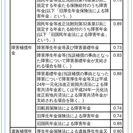
規定する年金たる保険給付のうち障害
年金
(以下「旧厚生年金保険法による障
害年金」という。)
国民年金等改正法附則第32条第1項に
0.89
規定する年金たる給付のうち障害年金
(以下「旧国民年金法による障害年金」
という。)
障害補償年
障害厚生年金等及び障害基礎年金
0.73
金
障害厚生年金等
(当該補償の事由となっ
0.83
た障害について障害基礎年金が支給さ
れる場合を除く。)
障害基礎年金
(当該補償の事由となった
0.88
障害について障害厚生年金等又は平成
24年一元化法改正前国共済法による障
害共済年金若しくは平成24年一元化法
改正前地共済法による障害共済年金が
支給される場合を除く。)
旧船員保険法による障害年金
0.74
旧厚生年金保険法による障害年金
0.74
旧国民年金法による障害年金
0.89
遺族補償年
厚生年金保険法による遺族厚生年金又
0.80