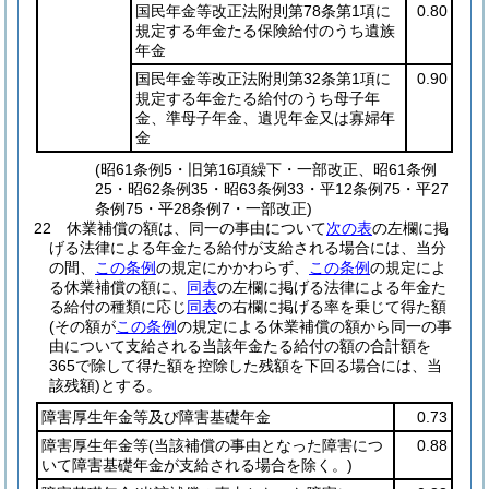
国民年金等改正法附則第78条第1項に
0.80
規定する年金たる保険給付のうち遺族
年金
国民年金等改正法附則第32条第1項に
0.90
規定する年金たる給付のうち母子年
金、準母子年金、遺児年金又は寡婦年
金
(昭61条例5・旧第16項繰下・一部改正、昭61条例
25・昭62条例35・昭63条例33・平12条例75・平27
条例75・平28条例7・一部改正)
22
休業補償の額は、同一の事由について
次の表
の左欄に掲
げる法律による年金たる給付が支給される場合には、当分
の間、
この条例
の規定にかかわらず、
この条例
の規定によ
る休業補償の額に、
同表
の左欄に掲げる法律による年金た
る給付の種類に応じ
同表
の右欄に掲げる率を乗じて得た額
(その額が
この条例
の規定による休業補償の額から同一の事
由について支給される当該年金たる給付の額の合計額を
365で除して得た額を控除した残額を下回る場合には、当
該残額)
とする。
障害厚生年金等及び障害基礎年金
0.73
障害厚生年金等
(当該補償の事由となった障害につ
0.88
いて障害基礎年金が支給される場合を除く。)