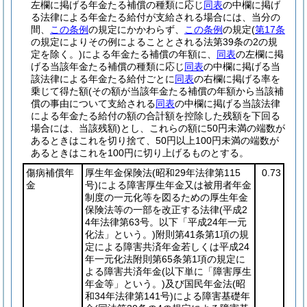
左欄に掲げる年金たる補償の種類に応じ
同表
の中欄に掲げ
る法律による年金たる給付が支給される場合には、当分の
間、
この条例
の規定にかかわらず、
この条例
の規定
(
第17条
の規定によりその例によることとされる法第39条の2の規
定を除く。)
による年金たる補償の年額に、
同表
の左欄に掲
げる当該年金たる補償の種類に応じ
同表
の中欄に掲げる当
該法律による年金たる給付ごとに
同表
の右欄に掲げる率を
乗じて得た額
(その額が当該年金たる補償の年額から当該補
償の事由について支給される
同表
の中欄に掲げる当該法律
による年金たる給付の額の合計額を控除した残額を下回る
場合には、当該残額)
とし、これらの額に50円未満の端数が
あるときはこれを切り捨て、50円以上100円未満の端数が
あるときはこれを100円に切り上げるものとする。
傷病補償年
厚生年金保険法
(昭和29年法律第115
0.73
金
号)
による障害厚生年金又は被用者年金
制度の一元化等を図るための厚生年金
保険法等の一部を改正する法律
(平成2
4年法律第63号。以下「平成24年一元
化法」という。)
附則第41条第1項の規
定による障害共済年金若しくは平成24
年一元化法附則第65条第1項の規定に
よる障害共済年金
(以下単に「障害厚生
年金等」という。)
及び国民年金法
(昭
和34年法律第141号)
による障害基礎年