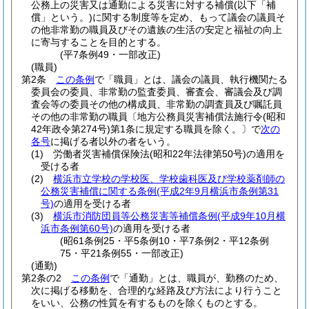
公務上の災害又は通勤による災害に対する補償
(以下「補
償」という。)
に関する制度等を定め、もって議会の議員そ
の他非常勤の職員及びその遺族の生活の安定と福祉の向上
に寄与することを目的とする。
(平7条例49・一部改正)
(職員)
第2条
この条例
で「職員」とは、議会の議員、執行機関たる
委員会の委員、非常勤の監査委員、審査会、審議会及び調
査会等の委員その他の構成員、非常勤の調査員及び嘱託員
その他の非常勤の職員〔地方公務員災害補償法施行令
(昭和
42年政令第274号)
第1条に規定する職員を除く。
〕で
次の
各号
に掲げる者以外の者をいう。
(1)
労働者災害補償保険法
(昭和22年法律第50号)
の適用を
受ける者
(2)
横浜市立学校の学校医、学校歯科医及び学校薬剤師の
公務災害補償に関する条例
(平成2年9月横浜市条例第31
号)
の適用を受ける者
(3)
横浜市消防団員等公務災害等補償条例
(平成9年10月横
浜市条例第60号)
の適用を受ける者
(昭61条例25・平5条例10・平7条例2・平12条例
75・平21条例55・一部改正)
(通勤)
第2条の2
この条例
で「通勤」とは、職員が、勤務のため、
次に掲げる移動を、合理的な経路及び方法により行うこと
をいい、公務の性質を有するものを除くものとする。