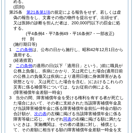
める。
(罰則)
第25条
第21条第1項
の規定による報告をせず、若しくは虚
偽の報告をし、文書その他の物件を提出せず、出頭せず、
又は医師の診断を拒んだ者は、200,000円以下の罰金に処
する。
(平4条例4・平7条例49・平16条例7・一部改正)
付
則
(施行期日等)
1
この条例
は、公布の日から施行し、昭和42年12月1日から
適用する。
(経過措置)
2
この条例
の適用の日
(以下「適用日」という。)
前に職員が
公務上負傷し、疾病にかかり、又は死亡した場合
(適用日前
の公務上の負傷又は疾病により適用日後に身体障害がある
状態となり、又は死亡した場合を含む。)
におけるこれらの
災害に係る補償等については、なお従前の例による。
(障害補償年金差額一時金)
3
当分の間、障害補償年金を受ける権利を有する者が死亡し
た場合において、その者に支給された当該障害補償年金及
び当該障害補償年金に係る障害補償年金前払一時金の額の
合計額が、
次の表
の左欄に掲げる当該障害補償年金に係る
障害等級に応じ、それぞれ
同表
の右欄に掲げる額に満たな
いときは、実施機関は、その者の遺族に対し、補償とし
て、その差額に相当する額の障害補償年金差額一時金を支