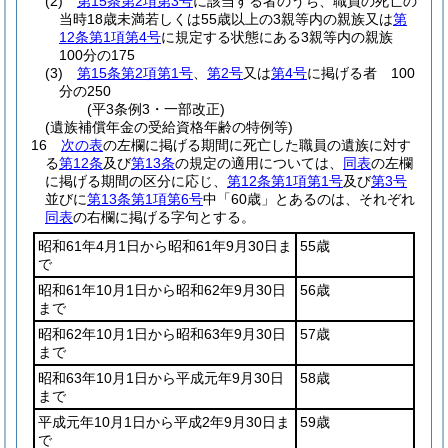
(2)
第15条第2項第3号
に該当する者のうち、職員の死亡の
当時18歳未満若しくは55歳以上の3親等内の親族又は
第
12条第1項第4号
に規定する状態にある3親等内の親族
100分の175
(3)
第15条第2項第1号
、
第2号
又は
第4号
に掲げる者 100
分の250
(平3条例3・一部改正)
(遺族補償年金の受給資格年齢の特例等)
16
次の表
の左欄に掲げる期間に死亡した職員の遺族に対す
る
第12条
及び
第13条
の規定の適用については、
同表
の左欄
に掲げる期間の区分に応じ、
第12条第1項第1号
及び
第3号
並びに
第13条第1項第6号
中「60歳」とあるのは、それぞれ
同表
の右欄に掲げる字句とする。
昭和61年4月1日から昭和61年9月30日ま
55歳
で
昭和61年10月1日から昭和62年9月30日
56歳
まで
昭和62年10月1日から昭和63年9月30日
57歳
まで
昭和63年10月1日から平成元年9月30日
58歳
まで
平成元年10月1日から平成2年9月30日ま
59歳
で