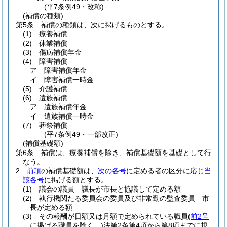
(平7条例49・改称)
(補償の種類)
第5条
補償の種類は、次に掲げるものとする。
(1)
療養補償
(2)
休業補償
(3)
傷病補償年金
(4)
障害補償
ア
障害補償年金
イ
障害補償一時金
(5)
介護補償
(6)
遺族補償
ア
遺族補償年金
イ
遺族補償一時金
(7)
葬祭補償
(平7条例49・一部改正)
(補償基礎額)
第6条
補償は、療養補償を除き、補償基礎額を基礎として行
なう。
2
前項
の補償基礎額は、
次の各号
に定める者の区分に応じ
当
該各号
に掲げる額とする。
(1)
議会の議員 議長が市長と協議して定める額
(2)
執行機関たる委員会の委員及び非常勤の監査委員 市
長が定める額
(3)
その報酬が日額又は月額で定められている職員
(
前2号
に掲げる職員を除く。)
法第2条第4項から第8項までに規