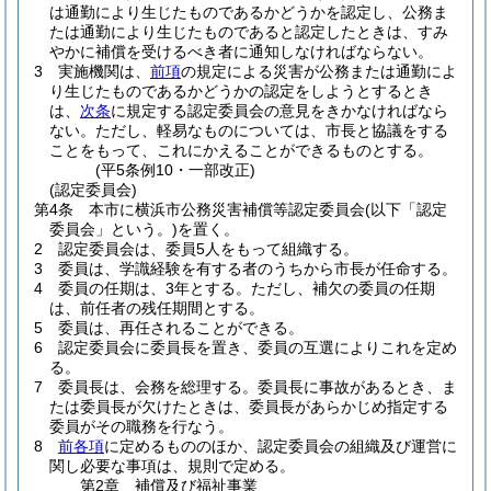
は通勤により生じたものであるかどうかを認定し、公務ま
たは通勤により生じたものであると認定したときは、すみ
やかに補償を受けるべき者に通知しなければならない。
3
実施機関は、
前項
の規定による災害が公務または通勤によ
り生じたものであるかどうかの認定をしようとするとき
は、
次条
に規定する認定委員会の意見をきかなければなら
ない。
ただし、軽易なものについては、市長と協議をする
ことをもって、これにかえることができるものとする。
(平5条例10・一部改正)
(認定委員会)
第4条
本市に横浜市公務災害補償等認定委員会
(以下「認定
委員会」という。)
を置く。
2
認定委員会は、委員5人をもって組織する。
3
委員は、学識経験を有する者のうちから市長が任命する。
4
委員の任期は、3年とする。
ただし、補欠の委員の任期
は、前任者の残任期間とする。
5
委員は、再任されることができる。
6
認定委員会に委員長を置き、委員の互選によりこれを定め
る。
7
委員長は、会務を総理する。
委員長に事故があるとき、ま
たは委員長が欠けたときは、委員長があらかじめ指定する
委員がその職務を行なう。
8
前各項
に定めるもののほか、認定委員会の組織及び運営に
関し必要な事項は、規則で定める。
第2章
補償及び福祉事業