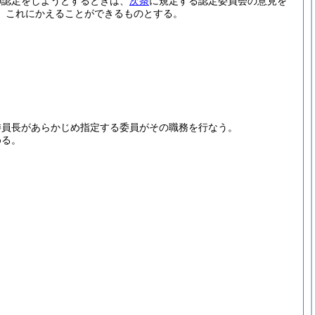
の認定をしようとするときは、
次条
に規定する認定委員会の意見を
、これにかえることができるものとする。
委員長があらかじめ指定する委員がその職務を行なう。
める。