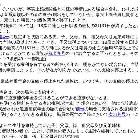
。
していないが、事実上婚姻関係と同様の事情にある場合を含む。)
をした
は直系姻族以外の者の養子
(届出をしていないが、事実上養子縁組関係
、死亡した職員との親族関係が終了したとき。
弟姉妹については、18歳に達した日以後の最初の3月31日が終了したと
く。)
。
第4号
に規定する状態にある夫、子、父母、孫、祖父母又は兄弟姉妹に
の当時60歳以上であったとき、子又は孫については、18歳に達する日以
後の最初の3月31日までの間にあるか又は職員の死亡の当時60歳以上で
受けることができる遺族が
前項各号
の一に該当するに至ったときは、そ
5・平7条例49・一部改正)
金を受ける権利を有する者の所在が1年以上明らかでない場合には、当
者の申請によって、その所在が明らかでない間、その支給を停止する。
り遺族補償年金の支給を停止された遺族は、いつでも、その支給の停止
時金は、次の場合に支給する。
当時遺族補償年金を受けることができる遺族がないとき。
を受ける権利を有する者の権利が消滅した場合において、他に当該遺族
支給された遺族補償年金の額の合計額が
前号
の場合に支給される遺族補
を受けることができる遺族は、職員の死亡の当時において
次の各号
の一
よって生計を維持していた子、父母、孫、祖父母及び兄弟姉妹
る者以外の者で、主として職員の収入によって生計を維持していたもの
しない子、父母、孫、祖父母及び兄弟姉妹