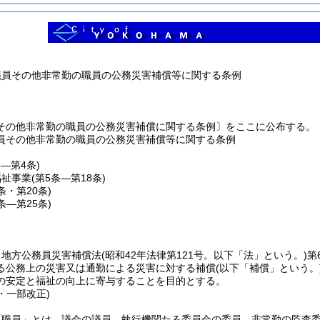
議員その他非常勤の職員の公務災害補償等に関する条例
その他非常勤の職員の公務災害補償に関する条例〕をここに公布する。
員その他非常勤の職員の公務災害補償等に関する条例
条―第4条)
福祉事業
(第5条―第18条)
9条・第20条)
1条―第25条)
、地方公務員災害補償法
(昭和42年法律第121号。以下「法」という。)
第
る公務上の災害又は通勤による災害に対する補償
(以下「補償」という。
の安定と福祉の向上に寄与することを目的とする。
9・一部改正)
「職員」とは、議会の議員、執行機関たる委員会の委員、非常勤の監査