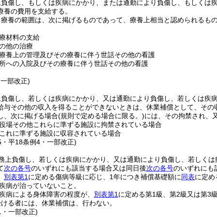
上負傷し、もしくは疾病にかかり、または通勤により負傷し、もしくは
療養の費用を支給する。
る療養の範囲は、次に掲げるものであって、療養上相当と認められるも
療材料の支給
の他の治療
療養上の管理及びその療養に伴う世話その他の看護
所への入院及びその療養に伴う世話その他の看護
・一部改正)
上負傷し、若しくは疾病にかかり、又は通勤により負傷し、若しくは疾
給与その他の収入を得ることができないときは、休業補償として、その
し、次に掲げる場合
(規則で定める場合に限る。)
には、その拘禁され、
役場その他これらに準ずる施設に拘禁されている場合
これに準ずる施設に収容されている場合
35・平18条例4・一部改正)
務上負傷し、若しくは疾病にかかり、又は通勤により負傷し、若しくは
て
次の各号
のいずれにも該当する場合又は同日後
次の各号
のいずれにも
、
別表第1
に定める傷病等級に応じ、1年につき補償基礎額に
同表
に定め
疾病が治っていないこと。
疾病による身体障害の程度が、
別表第1
に定める第1級、第2級又は第3
受ける者には、休業補償は、行わない。
41・一部改正)