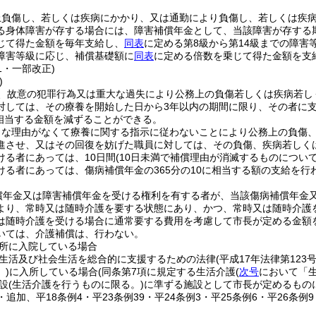
上負傷し、若しくは疾病にかかり、又は通勤により負傷し、若しくは疾
る身体障害が存する場合には、障害補償年金として、当該障害が存する
じて得た金額を毎年支給し、
同表
に定める第8級から第14級までの障
障害等級に応じ、補償基礎額に
同表
に定める倍数を乗じて得た金額を支
41・一部改正)
)
、故意の犯罪行為又は重大な過失により公務上の負傷若しくは疾病若し
対しては、その療養を開始した日から3年以内の期間に限り、その者に
に相当する金額を減ずることができる。
当な理由がなくて療養に関する指示に従わないことにより公務上の負傷
進させ、又はその回復を妨げた職員に対しては、その負傷、疾病若しく
ける者にあっては、10日間
(10日未満で補償理由が消滅するものについ
ける者にあっては、傷病補償年金の365分の10に相当する額の支給を行
償年金又は障害補償年金を受ける権利を有する者が、当該傷病補償年金
より、常時又は随時介護を要する状態にあり、かつ、常時又は随時介護
は随時介護を受ける場合に通常要する費用を考慮して市長が定める金額
いては、介護補償は、行わない。
所に入院している場合
生活及び社会生活を総合的に支援するための法律
(平成17年法律第123号
)
に入所している場合
(同条第7項に規定する生活介護
(
次号
において「生
設
(生活介護を行うものに限る。)
に準ずる施設として市長が定めるもの
9・追加、平18条例4・平23条例39・平24条例3・平25条例6・平26条例