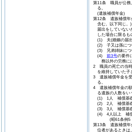
第11条
職員が公務
る。
(遺族補償年金)
第12条
遺族補償年
含む。以下同じ。)
届出をしていない
した場合に限るも
(1)
夫
(婚姻の届
(2)
子又は孫につ
(3)
兄弟姉妹につ
(4)
前3号
の要件
務以外の労務に
2
職員の死亡の当
を維持していた子
3
遺族補償年金を
る。
4
遺族補償年金の
る遺族の人数をい
(1)
1人 補償基
(2)
2人 補償基
(3)
3人 補償基
(4)
4人以上 補
(昭61条例
第13条
遺族補償年
位者があるときは