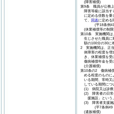
(障害補償)
第9条
職員が公務
障害等級に該当す
に定める倍数を乗
て、
同表
に定める
(平18条例
(休業補償等の制限
第10条
実施機関は
生じさせた職員に
額の100分の30
2
実施機関は、正
体障害の程度を増
き、休業補償を受
傷病補償年金を受
(介護補償)
第10条の2
傷病補
める程度のものに
いる期間、常時又
している期間につ
(1)
病院又は診療
(2)
障害者の日常
援施設」という。
(3)
障害者支援施
(平7条例4
(遺族補償)