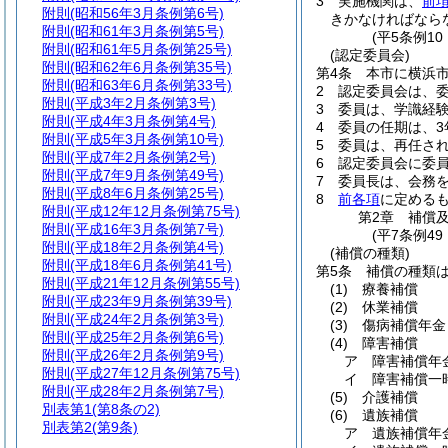
3
実施機関は、
前
附則
(昭和56年3月条例第6号)
きかなければなら
附則
(昭和61年3月条例第5号)
(平5条例1
附則
(昭和61年5月条例第25号)
(認定委員会)
附則
(昭和62年6月条例第35号)
第4条
本市に横浜
附則
(昭和63年6月条例第33号)
2
認定委員会は、委
附則
(平成3年2月条例第3号)
3
委員は、学識経
附則
(平成4年3月条例第4号)
4
委員の任期は、3
附則
(平成5年3月条例第10号)
5
委員は、再任さ
附則
(平成7年2月条例第2号)
6
認定委員会に委
附則
(平成7年9月条例第49号)
7
委員長は、会務
附則
(平成8年6月条例第25号)
8
前各項
に定める
附則
(平成12年12月条例第75号)
第2章
補償
附則
(平成16年3月条例第7号)
(平7条例49
附則
(平成18年2月条例第4号)
(補償の種類)
附則
(平成18年6月条例第41号)
第5条
補償の種類
附則
(平成21年12月条例第55号)
(1)
療養補償
附則
(平成23年9月条例第39号)
(2)
休業補償
附則
(平成24年2月条例第3号)
(3)
傷病補償年金
附則
(平成25年2月条例第6号)
(4)
障害補償
附則
(平成26年2月条例第9号)
ア
障害補償年
附則
(平成27年12月条例第75号)
イ
障害補償一
附則
(平成28年2月条例第7号)
(5)
介護補償
別表第1
(第8条の2)
(6)
遺族補償
別表第2
(第9条)
ア
遺族補償年