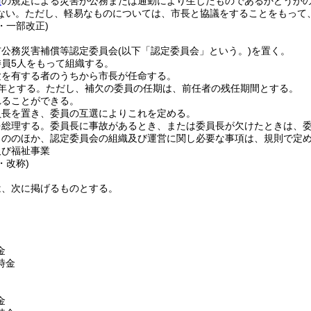
項
の規定による災害が公務または通勤により生じたものであるかどうか
ない。
ただし、軽易なものについては、市長と協議をすることをもって
0・一部改正)
市公務災害補償等認定委員会
(以下「認定委員会」という。)
を置く。
員5人をもって組織する。
験を有する者のうちから市長が任命する。
年とする。
ただし、補欠の委員の任期は、前任者の残任期間とする。
れることができる。
員長を置き、委員の互選によりこれを定める。
を総理する。
委員長に事故があるとき、または委員長が欠けたときは、
もののほか、認定委員会の組織及び運営に関し必要な事項は、規則で定
及び福祉事業
・改称)
は、次に掲げるものとする。
金
時金
金