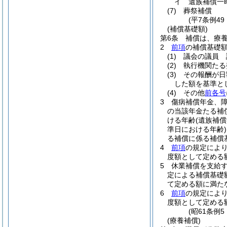
イ
遺族補償一
(7)
葬祭補償
(平7条例4
(補償基礎額)
第6条
補償は、療
2
前項
の補償基礎
(1)
議会の議員 
(2)
執行機関たる
(3)
その報酬が日
した額を基準と
(4)
その他
前各号
3
傷病補償年金、
の当該年金たる補
ける年齢
(遺族補
準日における年齢)
る補償に係る補償
4
前項
の規定によ
度額として定める
5
休業補償を支給
定による補償基礎
て定める額に満た
6
前項
の規定によ
度額として定める
(昭61条例
(療養補償)