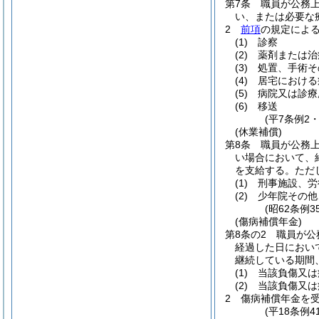
第7条
職員が公務
い、または必要な
2
前項
の規定によ
(1)
診察
(2)
薬剤または治
(3)
処置、手術そ
(4)
居宅における
(5)
病院又は診療
(6)
移送
(平7条例2
(休業補償)
第8条
職員が公務
い場合において、
を支給する。
ただ
(1)
刑事施設、労
(2)
少年院その他
(昭62条例
(傷病補償年金)
第8条の2
職員が公
経過した日におい
継続している期間
(1)
当該負傷又は
(2)
当該負傷又は
2
傷病補償年金を
(平18条例