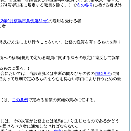
274号)
第1条に規定する職員を除く。
〕で
次の各号
に掲げる者以外
成2年9月横浜市条例第31号)
の適用を受ける者
る者
路及び方法により行うことをいい、公務の性質を有するものを除く
所への移動
(規則で定める職員に関する法令の規定に違反して就業
るものに限る。)
場合においては、当該逸脱又は中断の間及びその後の
同項各号
に掲
であって規則で定めるものをやむを得ない事由により行うための最
)
は、
この条例
で定める補償の実施の責めに任ずる。
合には、その災害が公務または通勤により生じたものであるかどう
を受けるべき者に通知しなければならない。