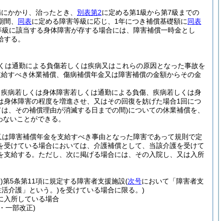
病にかかり、治ったとき、
別表第2
に定める第1級から第7級までの
期間、
同表
に定める障害等級に応じ、1年につき補償基礎額に
同表
害等級に該当する身体障害が存する場合には、障害補償一時金とし
給する。
くは通勤による負傷若しくは疾病又はこれらの原因となった事故を
支給すべき休業補償、傷病補償年金又は障害補償の金額からその金
、疾病若しくは身体障害若しくは通勤による負傷、疾病若しくは身
は身体障害の程度を増進させ、又はその回復を妨げた場合1回につ
ては、その補償理由が消滅する日までの間)
についての休業補償を、
わないことができる。
又は障害補償年金を支給すべき事由となった障害であって規則で定
を受けている場合においては、介護補償として、当該介護を受けて
を支給する。
ただし、次に掲げる場合には、その入院し、又は入所
)
第5条第11項に規定する障害者支援施設
(
次号
において「障害者支
活介護」という。)
を受けている場合に限る。)
に入所している場合
9・一部改正)