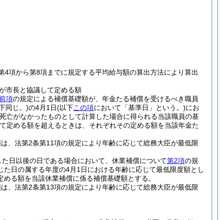
第4項から第8項までに規定する平均給与額の算出方法により算出
が市長と協議して定める額
前項
の規定による補償基礎額が、年金たる補償を受けるべき職員
下同じ。)
の4月1日
(以下
この項
において「基準日」という。)
にお
の死亡がなかったものとして計算した場合に得られる当該職員の基
て定める額を超えるときは、それぞれその定める額を当該年金た
は、法第2条第11項の規定により年齢に応じて総務大臣が最低限
した日以後の日である場合において、休業補償について
第2項
の規
じた日の属する年度の4月1日における年齢に応じて最低限度額とし
定める額を当該休業補償に係る補償基礎額とする。
は、法第2条第13項の規定により年齢に応じて総務大臣が最低限