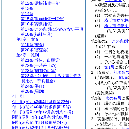
第12条
(遺族補償年金)
の調査員及び嘱託
第13条
の者をいう。
第14条
(1)
労働者災害補
第15条
(遺族補償一時金)
(2)
横浜市立学校
第16条
(葬祭補償)
(3)
横浜市消防団
第17条
(この条例に定めがない事項)
(昭61条例
第18条
(福祉事業)
(通勤)
第3章
審査
第2条の2
この条例
第19条
(審査)
ものとする。
第20条
(審査会)
(1)
住居と勤務場
第4章
雑則
(2)
一の勤務場所
第21条
(報告、出頭等)
している場合に
第22条
(一時差止め)
(3)
第1号
に掲げ
第23条
(期間の計算)
2
職員が、
前項各
第23条の2
(通勤による災害に係る
げる移動は、
同項
費用の一部負担金)
小限度のものであ
第24条
(委任)
(昭62条例
第25条
(罰則)
(実施機関)
付 則
第3条
次の各号
に
付 則
(昭和43年4月条例第22号)
(1)
議会の議員 
付 則
(昭和46年3月条例第15号)
(2)
執行機関たる
付 則
(昭和48年12月条例第75号)
(3)
その他の職員
附則
(昭和49年12月条例第88号)
2
実施機関は、職
附則
(昭和51年3月条例第24号)
かを認定し、公務
附則
(昭和52年12月条例第66号)