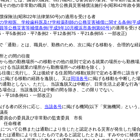
員その他の非常勤の職員〔地方公務員災害補償法施行令
(昭和42年政令第
償保険法
(昭和22年法律第50号)
の適用を受ける者
の学校医、学校歯科医及び学校薬剤師の公務災害補償に関する条例
(平
員等公務災害等補償条例
(平成9年10月横浜市条例第60号)
の適用を受け
25・平5条例10・平7条例2・平12条例75・平21条例55・一部改正)
で「通勤」とは、職員が、勤務のため、次に掲げる移動を、合理的な経
所との間の往復
から他の勤務場所への移動その他の規則で定める就業の場所から勤務場
おける当該就業の場所から勤務場所への移動を除く。)
る往復に先行し、又は後続する住居間の移動
(規則で定める要件に該当す
号
に掲げる移動の経路を逸脱し、又は
同項各号
に掲げる移動を中断した
の通勤としない。
ただし、当該逸脱又は中断が、日常生活上必要な行為
る場合は、当該逸脱又は中断の間を除き、この限りでない。
35・平18条例41・一部改正)
掲げる者の区分に応じ、
当該各号
に掲げる機関
(以下「実施機関」という。
議長
委員会の委員及び非常勤の監査委員 市長
 任命権者
員について公務または通勤により生じたと認定される災害が発生した場
または通勤により生じたものであると認定したときは、すみやかに補償