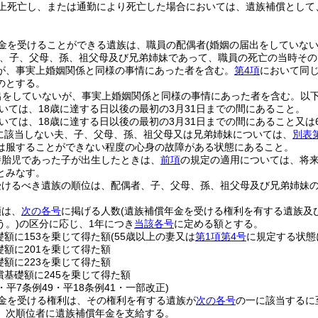
上死亡し、または通勤により死亡した場合においては、遺族補償として
金を受けることができる遺族は、職員の配偶者
(婚姻の届出をしていな
、子、父母、孫、祖父母及び兄弟姉妹であって、職員の死亡の当時その
が、事実上婚姻関係と同様の事情にあった者を含む。
第4項
において同じ
のとする。
出をしていないが、事実上婚姻関係と同様の事情にあった者を含む。以下
いては、18歳に達する日以後の最初の3月31日までの間にあること。
いては、18歳に達する日以後の最初の3月31日までの間にあること又は
に該当しない夫、子、父母、孫、祖父母又は兄弟姉妹については、
別表
は服することができない程度の心身の故障がある状態にあること。
時胎児であった子が出生したときは、
前項
の規定の適用については、将
とみなす。
受けるべき遺族の順位は、配偶者、子、父母、孫、祖父母及び兄弟姉妹
額は、
次の各号
に掲げる人数
(遺族補償年金を受ける権利を有する遺族及
う。)
の区分に応じ、1年につき
当該各号
に定める額とする。
礎額に153を乗じて得た額
(55歳以上の妻又は
第1項第4号
に規定する状態
礎額に201を乗じて得た額
礎額に223を乗じて得た額
償基礎額に245を乗じて得た額
5・平7条例49・平18条例41・一部改正)
金を受ける権利は、その権利を有する遺族が
次の各号
の一に該当するに
、次順位者に遺族補償年金を支給する。