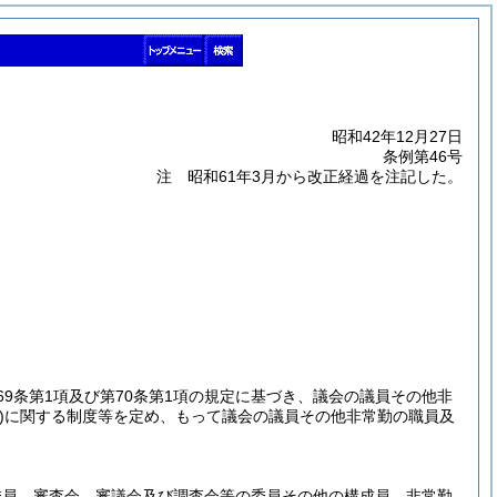
昭和42年12月27日
条例第46号
注 昭和61年3月から改正経過を注記した。
69条第1項及び第70条第1項の規定に基づき、議会の議員その他非
)
に関する制度等を定め、もって議会の議員その他非常勤の職員及
委員、審査会、審議会及び調査会等の委員その他の構成員、非常勤