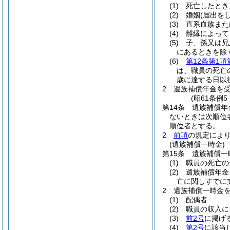
(1)
死亡したとき
(2)
婚姻
(届出を
(3)
直系血族また
(4)
離縁によって
(5)
子、孫又は兄
にあるときを除
(6)
第12条第1項
は、職員の死亡
歳に達する日以
2
遺族補償年金を
(昭61条例
第14条
遺族補償年
ないときは次順位
順位者とする。
2
前項
の規定によ
(遺族補償一時金)
第15条
遺族補償一
(1)
職員の死亡の
(2)
遺族補償年金
亡に関しすでに
2
遺族補償一時金
(1)
配偶者
(2)
職員の収入に
(3)
前2号
に掲げ
(4)
第2号
に該当