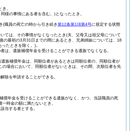
とき。
と同様の事情にある者を含む。)
となったとき。
き
(職員の死亡の時から引き続き
第12条第1項第4号
に規定する状態
ついては、その事情がなくなったとき
(夫、父母又は祖父母について
後の最初の3月31日までの間にあるとき、兄弟姉妹については、18
あったときを除く。)
。
の者は、遺族補償年金を受けることができる遺族でなくなる。
該遺族補償年金は、同順位者があるときは同順位者の、同順位者が
この場合において、同順位者がないときは、その間、次順位者を先
の解除を申請することができる。
補償年金を受けることができる遺族がなく、かつ、当該職員の死
償一時金の額に満たないとき。
に該当する者とする。