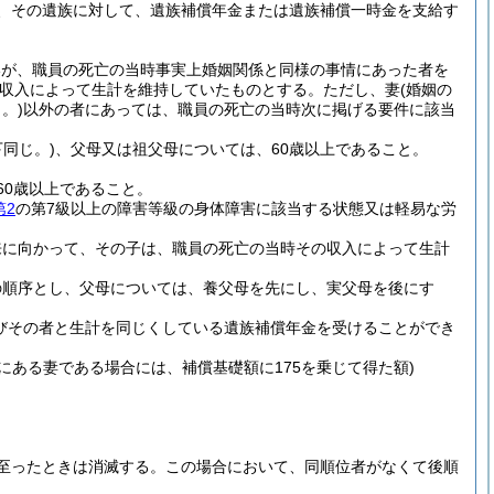
、その遺族に対して、遺族補償年金または遺族補償一時金を支給す
いが、職員の死亡の当時事実上婚姻関係と同様の事情にあった者を
収入によって生計を維持していたものとする。
ただし、妻
(婚姻の
。)
以外の者にあっては、職員の死亡の当時次に掲げる要件に該当
同じ。)
、父母又は祖父母については、60歳以上であること。
60歳以上であること。
第2
の第7級以上の障害等級の身体障害に該当する状態又は軽易な労
来に向かって、その子は、職員の死亡の当時その収入によって生計
の順序とし、父母については、養父母を先にし、実父母を後にす
びその者と生計を同じくしている遺族補償年金を受けることができ
にある妻である場合には、補償基礎額に175を乗じて得た額)
至ったときは消滅する。
この場合において、同順位者がなくて後順