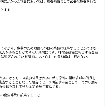
疾病にかかった場合においては、療養補償として必要な療養を行な
のとする。
病にかかり、療養のため勤務その他の業務に従事することができな
収入を得ることができない期間につき、補償基礎額に相当する金額
又は収容されている期間については、休業補償は、行わない。
疾病にかかり、当該負傷又は疾病に係る療養の開始後1年6箇月を
該当することとなった場合には、傷病補償年金として、その状態が
る倍数を乗じて得た金額を毎年支給する。
級の傷病等級に該当すること。