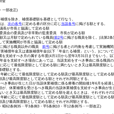
時金
9・一部改正)
養補償を除き、補償基礎額を基礎として行なう。
額は、
次の各号
に定める者の区分に応じ
当該各号
に掲げる額とする。
議長が市長と協議して定める額
委員会の委員及び非常勤の監査委員 市長が定める額
額又は月額で定められている職員
(
前2号
に掲げる職員を除く。)
法第2条
して実施機関が市長と協議して定める額
に掲げる職員以外の職員
前号
に掲げる者との均衡を考慮して実施機関
障害補償年金又は遺族補償年金
(以下「年金たる補償」という。)
について
償を支給すべき月の属する年度
(4月1日から翌年3月31日までをいう。以
償年金を支給すべき場合にあっては、当該支給をすべき事由に係る職員
に応じて最低限度額として定める額に満たないとき又は最高限度額とし
基礎額とする。
り年齢に応じて最低限度額として定める額及び最高限度額として定める額
額及び最高限度額として定める額とそれぞれ同額とする。
すべき事由が生じた日が当該休業補償に係る療養の開始後1年6月を経過
額が、休業補償を受けるべき職員の当該休業補償を支給すべき事由が生
ないとき又は最高限度額として定める額を超えるときは、それぞれその
り年齢に応じて最低限度額として定める額及び最高限度額として定める額
額及び最高限度額として定める額とそれぞれ同額とする。
5・昭62条例35・平3条例3・平5条例10・平12条例75・一部改正)