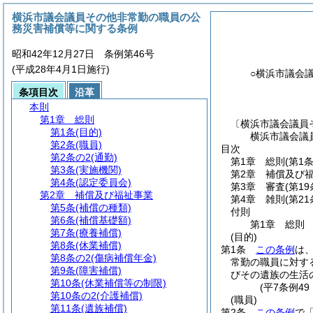
横浜市議会議員その他非常勤の職員の公
務災害補償等に関する条例
昭和42年12月27日 条例第46号
(平成28年4月1日施行)
○横浜市議会
条項目次
沿革
本則
第1章
総則
〔横浜市議会議員
第1条
(目的)
横浜市議会議
第2条
(職員)
目次
第2条の2
(通勤)
第1章
総則
(第1
第3条
(実施機関)
第2章
補償及び
第4条
(認定委員会)
第3章
審査
(第1
第2章
補償及び福祉事業
第4章
雑則
(第2
第5条
(補償の種類)
付則
第6条
(補償基礎額)
第1章
総則
第7条
(療養補償)
(目的)
第8条
(休業補償)
第1条
この条例
は
第8条の2
(傷病補償年金)
常勤の職員に対す
第9条
(障害補償)
びその遺族の生活
第10条
(休業補償等の制限)
(平7条例4
第10条の2
(介護補償)
(職員)
第11条
(遺族補償)
第2条
この条例
で