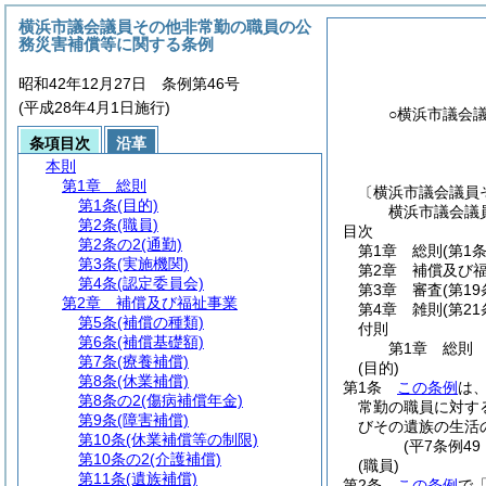
横浜市議会議員その他非常勤の職員の公
務災害補償等に関する条例
昭和42年12月27日 条例第46号
(平成28年4月1日施行)
○横浜市議会
条項目次
沿革
本則
第1章
総則
〔横浜市議会議員
第1条
(目的)
横浜市議会議
第2条
(職員)
目次
第2条の2
(通勤)
第1章
総則
(第1
第3条
(実施機関)
第2章
補償及び
第4条
(認定委員会)
第3章
審査
(第1
第2章
補償及び福祉事業
第4章
雑則
(第2
第5条
(補償の種類)
付則
第6条
(補償基礎額)
第1章
総則
第7条
(療養補償)
(目的)
第8条
(休業補償)
第1条
この条例
は
第8条の2
(傷病補償年金)
常勤の職員に対す
第9条
(障害補償)
びその遺族の生活
第10条
(休業補償等の制限)
(平7条例4
第10条の2
(介護補償)
(職員)
第11条
(遺族補償)
第2条
この条例
で