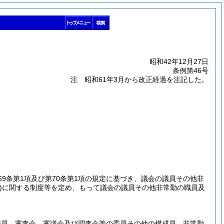
昭和42年12月27日
条例第46号
注 昭和61年3月から改正経過を注記した。
69条第1項及び第70条第1項の規定に基づき、議会の議員その他非
)
に関する制度等を定め、もって議会の議員その他非常勤の職員及
委員、審査会、審議会及び調査会等の委員その他の構成員、非常勤