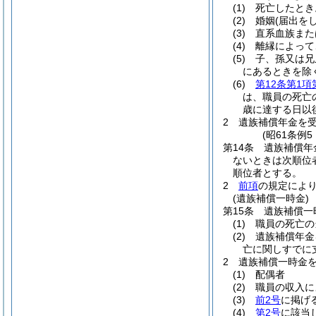
(1)
死亡したとき
(2)
婚姻
(届出を
(3)
直系血族また
(4)
離縁によって
(5)
子、孫又は兄
にあるときを除
(6)
第12条第1項
は、職員の死亡
歳に達する日以
2
遺族補償年金を
(昭61条例
第14条
遺族補償年
ないときは次順位
順位者とする。
2
前項
の規定によ
(遺族補償一時金)
第15条
遺族補償一
(1)
職員の死亡の
(2)
遺族補償年金
亡に関しすでに
2
遺族補償一時金
(1)
配偶者
(2)
職員の収入に
(3)
前2号
に掲げ
(4)
第2号
に該当