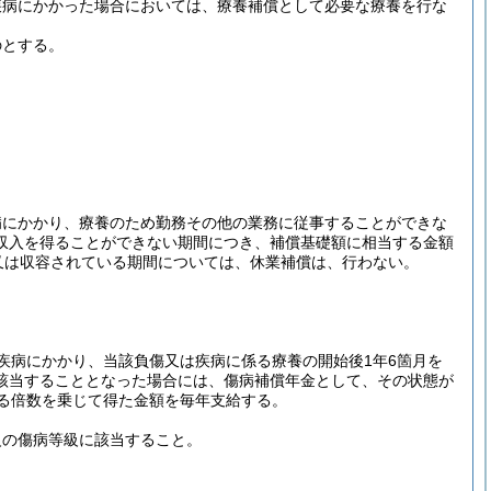
疾病にかかった場合においては、療養補償として必要な療養を行な
のとする。
病にかかり、療養のため勤務その他の業務に従事することができな
収入を得ることができない期間につき、補償基礎額に相当する金額
又は収容されている期間については、休業補償は、行わない。
疾病にかかり、当該負傷又は疾病に係る療養の開始後1年6箇月を
該当することとなった場合には、傷病補償年金として、その状態が
る倍数を乗じて得た金額を毎年支給する。
級の傷病等級に該当すること。