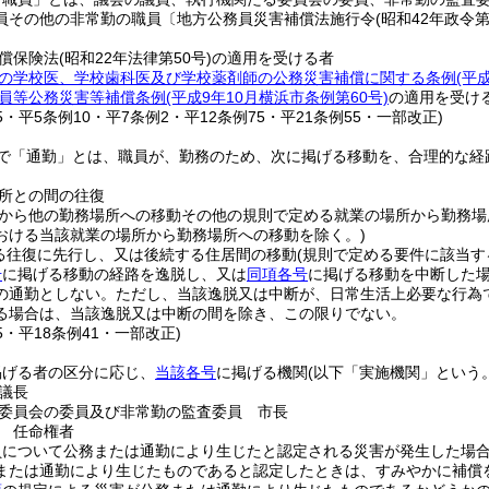
員その他の非常勤の職員〔地方公務員災害補償法施行令
(昭和42年政令第
償保険法
(昭和22年法律第50号)
の適用を受ける者
の学校医、学校歯科医及び学校薬剤師の公務災害補償に関する条例
(平
員等公務災害等補償条例
(平成9年10月横浜市条例第60号)
の適用を受け
25・平5条例10・平7条例2・平12条例75・平21条例55・一部改正)
で「通勤」とは、職員が、勤務のため、次に掲げる移動を、合理的な経
所との間の往復
から他の勤務場所への移動その他の規則で定める就業の場所から勤務場
おける当該就業の場所から勤務場所への移動を除く。)
る往復に先行し、又は後続する住居間の移動
(規則で定める要件に該当す
号
に掲げる移動の経路を逸脱し、又は
同項各号
に掲げる移動を中断した
の通勤としない。
ただし、当該逸脱又は中断が、日常生活上必要な行為
る場合は、当該逸脱又は中断の間を除き、この限りでない。
35・平18条例41・一部改正)
掲げる者の区分に応じ、
当該各号
に掲げる機関
(以下「実施機関」という。
議長
委員会の委員及び非常勤の監査委員 市長
 任命権者
員について公務または通勤により生じたと認定される災害が発生した場
または通勤により生じたものであると認定したときは、すみやかに補償