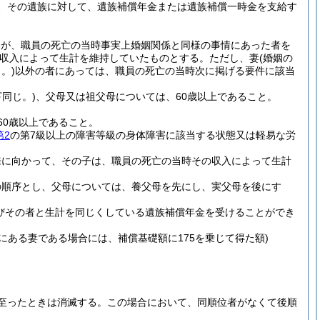
、その遺族に対して、遺族補償年金または遺族補償一時金を支給す
いが、職員の死亡の当時事実上婚姻関係と同様の事情にあった者を
収入によって生計を維持していたものとする。
ただし、妻
(婚姻の
。)
以外の者にあっては、職員の死亡の当時次に掲げる要件に該当
同じ。)
、父母又は祖父母については、60歳以上であること。
60歳以上であること。
第2
の第7級以上の障害等級の身体障害に該当する状態又は軽易な労
来に向かって、その子は、職員の死亡の当時その収入によって生計
の順序とし、父母については、養父母を先にし、実父母を後にす
びその者と生計を同じくしている遺族補償年金を受けることができ
にある妻である場合には、補償基礎額に175を乗じて得た額)
至ったときは消滅する。
この場合において、同順位者がなくて後順