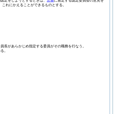
の認定をしようとするときは、
次条
に規定する認定委員会の意見を
、これにかえることができるものとする。
委員長があらかじめ指定する委員がその職務を行なう。
める。