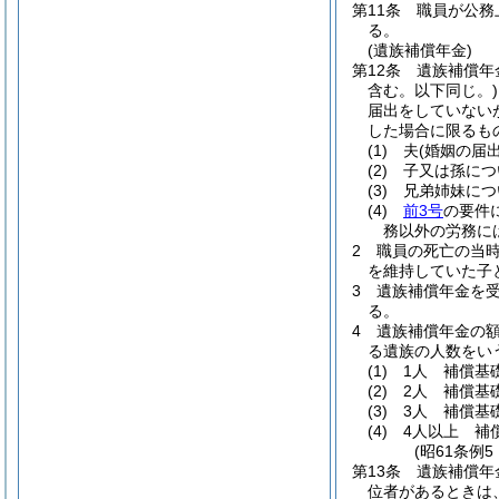
第11条
職員が公務
る。
(遺族補償年金)
第12条
遺族補償年
含む。以下同じ。)
届出をしていない
した場合に限るも
(1)
夫
(婚姻の届
(2)
子又は孫につ
(3)
兄弟姉妹につ
(4)
前3号
の要件
務以外の労務に
2
職員の死亡の当
を維持していた子
3
遺族補償年金を
る。
4
遺族補償年金の
る遺族の人数をい
(1)
1人 補償基
(2)
2人 補償基
(3)
3人 補償基
(4)
4人以上 補
(昭61条例
第13条
遺族補償年
位者があるときは