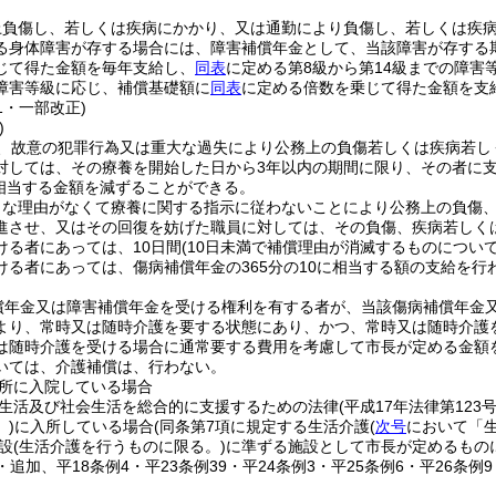
上負傷し、若しくは疾病にかかり、又は通勤により負傷し、若しくは疾
る身体障害が存する場合には、障害補償年金として、当該障害が存する
じて得た金額を毎年支給し、
同表
に定める第8級から第14級までの障
障害等級に応じ、補償基礎額に
同表
に定める倍数を乗じて得た金額を支
41・一部改正)
)
、故意の犯罪行為又は重大な過失により公務上の負傷若しくは疾病若し
対しては、その療養を開始した日から3年以内の期間に限り、その者に
に相当する金額を減ずることができる。
当な理由がなくて療養に関する指示に従わないことにより公務上の負傷
進させ、又はその回復を妨げた職員に対しては、その負傷、疾病若しく
ける者にあっては、10日間
(10日未満で補償理由が消滅するものについ
ける者にあっては、傷病補償年金の365分の10に相当する額の支給を行
償年金又は障害補償年金を受ける権利を有する者が、当該傷病補償年金
より、常時又は随時介護を要する状態にあり、かつ、常時又は随時介護
は随時介護を受ける場合に通常要する費用を考慮して市長が定める金額
いては、介護補償は、行わない。
所に入院している場合
生活及び社会生活を総合的に支援するための法律
(平成17年法律第123号
)
に入所している場合
(同条第7項に規定する生活介護
(
次号
において「生
設
(生活介護を行うものに限る。)
に準ずる施設として市長が定めるもの
9・追加、平18条例4・平23条例39・平24条例3・平25条例6・平26条例