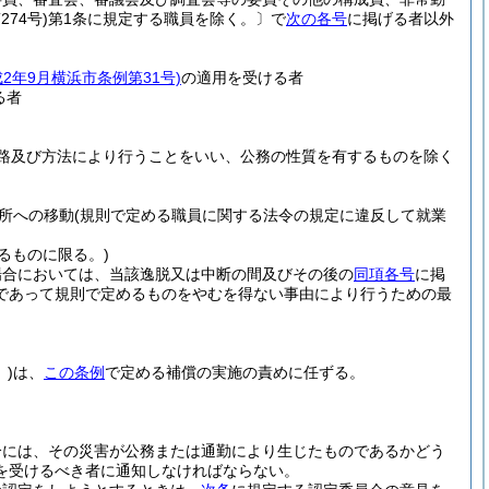
274号)
第1条に規定する職員を除く。
〕で
次の各号
に掲げる者以外
成2年9月横浜市条例第31号)
の適用を受ける者
る者
路及び方法により行うことをいい、公務の性質を有するものを除く
所への移動
(規則で定める職員に関する法令の規定に違反して就業
るものに限る。)
場合においては、当該逸脱又は中断の間及びその後の
同項各号
に掲
であって規則で定めるものをやむを得ない事由により行うための最
)
は、
この条例
で定める補償の実施の責めに任ずる。
合には、その災害が公務または通勤により生じたものであるかどう
を受けるべき者に通知しなければならない。