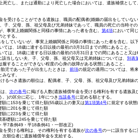
上死亡し、または通勤により死亡した場合においては、遺族補償として
金を受けることができる遺族は、職員の配偶者
(婚姻の届出をしていな
、子、父母、孫、祖父母及び兄弟姉妹であって、職員の死亡の当時その
が、事実上婚姻関係と同様の事情にあった者を含む。
第4項
において同じ
のとする。
出をしていないが、事実上婚姻関係と同様の事情にあった者を含む。以下
いては、18歳に達する日以後の最初の3月31日までの間にあること。
いては、18歳に達する日以後の最初の3月31日までの間にあること又は
に該当しない夫、子、父母、孫、祖父母又は兄弟姉妹については、
別表
は服することができない程度の心身の故障がある状態にあること。
時胎児であった子が出生したときは、
前項
の規定の適用については、将
とみなす。
受けるべき遺族の順位は、配偶者、子、父母、孫、祖父母及び兄弟姉妹
額は、
次の各号
に掲げる人数
(遺族補償年金を受ける権利を有する遺族及
う。)
の区分に応じ、1年につき
当該各号
に定める額とする。
礎額に153を乗じて得た額
(55歳以上の妻又は
第1項第4号
に規定する状態
礎額に201を乗じて得た額
礎額に223を乗じて得た額
償基礎額に245を乗じて得た額
5・平7条例49・平18条例41・一部改正)
金を受ける権利は、その権利を有する遺族が
次の各号
の一に該当するに
、次順位者に遺族補償年金を支給する。