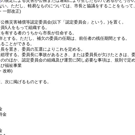
項
の規定による災害が公務または通勤により生じたものであるかどうか
ない。
ただし、軽易なものについては、市長と協議をすることをもって
0・一部改正)
市公務災害補償等認定委員会
(以下「認定委員会」という。)
を置く。
員5人をもって組織する。
験を有する者のうちから市長が任命する。
年とする。
ただし、補欠の委員の任期は、前任者の残任期間とする。
れることができる。
員長を置き、委員の互選によりこれを定める。
を総理する。
委員長に事故があるとき、または委員長が欠けたときは、
もののほか、認定委員会の組織及び運営に関し必要な事項は、規則で定
及び福祉事業
・改称)
は、次に掲げるものとする。
金
時金
金