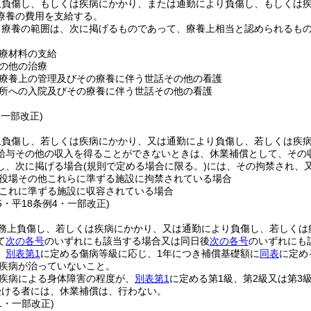
上負傷し、もしくは疾病にかかり、または通勤により負傷し、もしくは
療養の費用を支給する。
る療養の範囲は、次に掲げるものであって、療養上相当と認められるも
療材料の支給
の他の治療
療養上の管理及びその療養に伴う世話その他の看護
所への入院及びその療養に伴う世話その他の看護
・一部改正)
上負傷し、若しくは疾病にかかり、又は通勤により負傷し、若しくは疾
給与その他の収入を得ることができないときは、休業補償として、その
し、次に掲げる場合
(規則で定める場合に限る。)
には、その拘禁され、
役場その他これらに準ずる施設に拘禁されている場合
これに準ずる施設に収容されている場合
35・平18条例4・一部改正)
務上負傷し、若しくは疾病にかかり、又は通勤により負傷し、若しくは
て
次の各号
のいずれにも該当する場合又は同日後
次の各号
のいずれにも
、
別表第1
に定める傷病等級に応じ、1年につき補償基礎額に
同表
に定め
疾病が治っていないこと。
疾病による身体障害の程度が、
別表第1
に定める第1級、第2級又は第3
受ける者には、休業補償は、行わない。
41・一部改正)