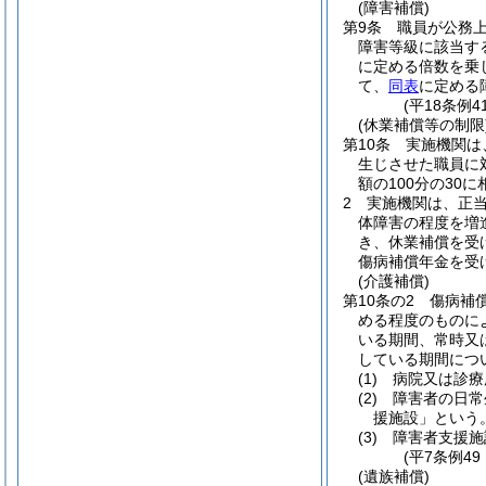
(障害補償)
第9条
職員が公務
障害等級に該当す
に定める倍数を乗
て、
同表
に定める
(平18条例
(休業補償等の制限
第10条
実施機関は
生じさせた職員に
額の100分の30
2
実施機関は、正
体障害の程度を増
き、休業補償を受
傷病補償年金を受
(介護補償)
第10条の2
傷病補
める程度のものに
いる期間、常時又
している期間につ
(1)
病院又は診療
(2)
障害者の日常
援施設」という。
(3)
障害者支援施
(平7条例4
(遺族補償)