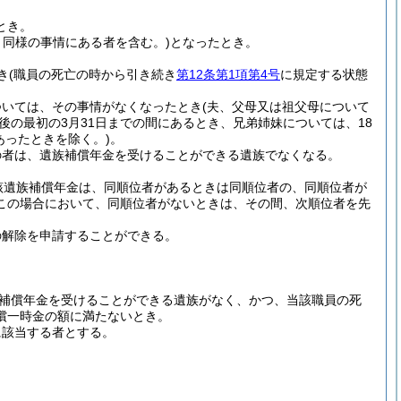
とき。
と同様の事情にある者を含む。)
となったとき。
き
(職員の死亡の時から引き続き
第12条第1項第4号
に規定する状態
ついては、その事情がなくなったとき
(夫、父母又は祖父母について
後の最初の3月31日までの間にあるとき、兄弟姉妹については、18
あったときを除く。)
。
の者は、遺族補償年金を受けることができる遺族でなくなる。
該遺族補償年金は、同順位者があるときは同順位者の、同順位者が
この場合において、同順位者がないときは、その間、次順位者を先
の解除を申請することができる。
補償年金を受けることができる遺族がなく、かつ、当該職員の死
償一時金の額に満たないとき。
に該当する者とする。