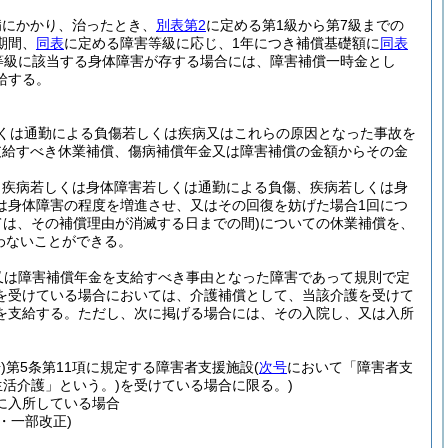
病にかかり、治ったとき、
別表第2
に定める第1級から第7級までの
期間、
同表
に定める障害等級に応じ、1年につき補償基礎額に
同表
害等級に該当する身体障害が存する場合には、障害補償一時金とし
給する。
くは通勤による負傷若しくは疾病又はこれらの原因となった事故を
支給すべき休業補償、傷病補償年金又は障害補償の金額からその金
、疾病若しくは身体障害若しくは通勤による負傷、疾病若しくは身
は身体障害の程度を増進させ、又はその回復を妨げた場合1回につ
ては、その補償理由が消滅する日までの間)
についての休業補償を、
わないことができる。
又は障害補償年金を支給すべき事由となった障害であって規則で定
を受けている場合においては、介護補償として、当該介護を受けて
を支給する。
ただし、次に掲げる場合には、その入院し、又は入所
)
第5条第11項に規定する障害者支援施設
(
次号
において「障害者支
活介護」という。)
を受けている場合に限る。)
に入所している場合
9・一部改正)