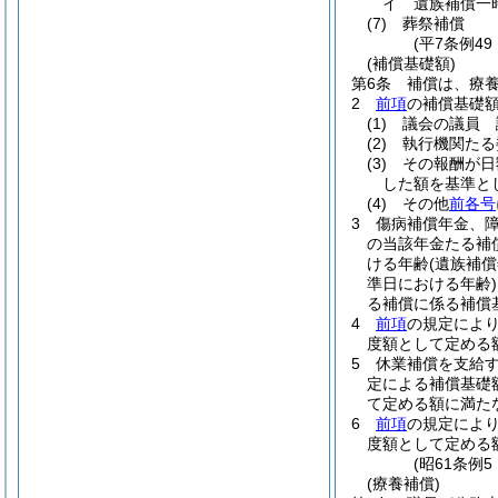
イ
遺族補償一
(7)
葬祭補償
(平7条例4
(補償基礎額)
第6条
補償は、療
2
前項
の補償基礎
(1)
議会の議員 
(2)
執行機関たる
(3)
その報酬が日
した額を基準と
(4)
その他
前各号
3
傷病補償年金、
の当該年金たる補
ける年齢
(遺族補
準日における年齢)
る補償に係る補償
4
前項
の規定によ
度額として定める
5
休業補償を支給
定による補償基礎
て定める額に満た
6
前項
の規定によ
度額として定める
(昭61条例
(療養補償)