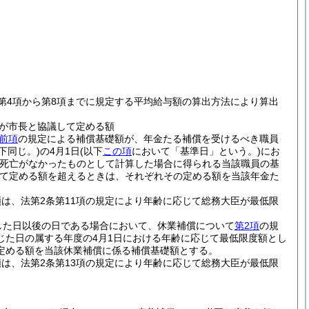
第4項から第8項までに規定する平均給与額の算出方法により算出
が市長と協議して定める額
前項
の規定による補償基礎額が、年金たる補償を受けるべき職員
下同じ。)
の4月1日
(以下
この項
において「基準日」という。)
にお
の死亡がなかったものとして計算した場合に得られる当該職員の基
て定める額を超えるときは、それぞれその定める額を当該年金た
は、法第2条第11項の規定により年齢に応じて総務大臣が最低限
した日以後の日である場合において、休業補償について
第2項
の規
じた日の属する年度の4月1日における年齢に応じて最低限度額とし
定める額を当該休業補償に係る補償基礎額とする。
は、法第2条第13項の規定により年齢に応じて総務大臣が最低限