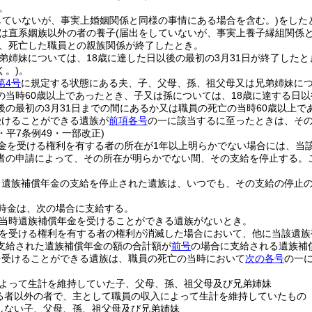
。
していないが、事実上婚姻関係と同様の事情にある場合を含む。)
をした
は直系姻族以外の者の養子
(届出をしていないが、事実上養子縁組関係
、死亡した職員との親族関係が終了したとき。
弟姉妹については、18歳に達した日以後の最初の3月31日が終了したと
く。)
。
第4号
に規定する状態にある夫、子、父母、孫、祖父母又は兄弟姉妹に
の当時60歳以上であったとき、子又は孫については、18歳に達する日以
後の最初の3月31日までの間にあるか又は職員の死亡の当時60歳以上で
受けることができる遺族が
前項各号
の一に該当するに至ったときは、そ
5・平7条例49・一部改正)
金を受ける権利を有する者の所在が1年以上明らかでない場合には、当
者の申請によって、その所在が明らかでない間、その支給を停止する。
り遺族補償年金の支給を停止された遺族は、いつでも、その支給の停止
時金は、次の場合に支給する。
当時遺族補償年金を受けることができる遺族がないとき。
を受ける権利を有する者の権利が消滅した場合において、他に当該遺族
支給された遺族補償年金の額の合計額が
前号
の場合に支給される遺族補
を受けることができる遺族は、職員の死亡の当時において
次の各号
の一
よって生計を維持していた子、父母、孫、祖父母及び兄弟姉妹
る者以外の者で、主として職員の収入によって生計を維持していたもの
しない子、父母、孫、祖父母及び兄弟姉妹