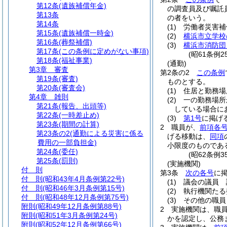
第12条
(遺族補償年金)
の調査員及び嘱託
第13条
の者をいう。
第14条
(1)
労働者災害補
第15条
(遺族補償一時金)
(2)
横浜市立学校
第16条
(葬祭補償)
(3)
横浜市消防団
第17条
(この条例に定めがない事項)
(昭61条例
第18条
(福祉事業)
(通勤)
第3章
審査
第2条の2
この条例
第19条
(審査)
ものとする。
第20条
(審査会)
(1)
住居と勤務場
第4章
雑則
(2)
一の勤務場所
第21条
(報告、出頭等)
している場合に
第22条
(一時差止め)
(3)
第1号
に掲げ
第23条
(期間の計算)
2
職員が、
前項各
第23条の2
(通勤による災害に係る
げる移動は、
同項
費用の一部負担金)
小限度のものであ
第24条
(委任)
(昭62条例
第25条
(罰則)
(実施機関)
付 則
第3条
次の各号
に
付 則
(昭和43年4月条例第22号)
(1)
議会の議員 
付 則
(昭和46年3月条例第15号)
(2)
執行機関たる
付 則
(昭和48年12月条例第75号)
(3)
その他の職員
附則
(昭和49年12月条例第88号)
2
実施機関は、職
附則
(昭和51年3月条例第24号)
かを認定し、公務
附則
(昭和52年12月条例第66号)