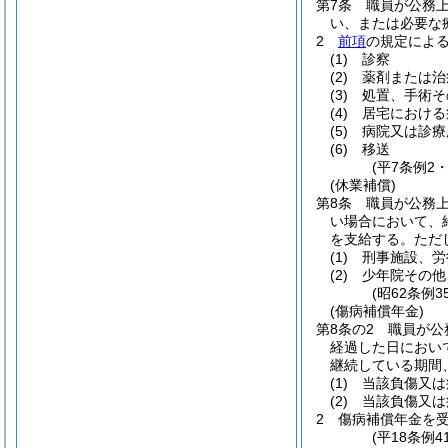
第7条
職員が公務
い、または必要な
2
前項
の規定によ
(1)
診察
(2)
薬剤または治
(3)
処置、手術そ
(4)
居宅における
(5)
病院又は診療
(6)
移送
(平7条例2
(休業補償)
第8条
職員が公務
い場合において、
を支給する。
ただ
(1)
刑事施設、労
(2)
少年院その他
(昭62条例
(傷病補償年金)
第8条の2
職員が公
経過した日におい
継続している期間
(1)
当該負傷又は
(2)
当該負傷又は
2
傷病補償年金を
(平18条例