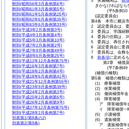
3
実施機関は、
前
附則
(昭和56年3月条例第6号)
きかなければなら
附則
(昭和61年3月条例第5号)
(平5条例1
附則
(昭和61年5月条例第25号)
(認定委員会)
附則
(昭和62年6月条例第35号)
第4条
本市に横浜
附則
(昭和63年6月条例第33号)
2
認定委員会は、委
附則
(平成3年2月条例第3号)
3
委員は、学識経
附則
(平成4年3月条例第4号)
4
委員の任期は、3
附則
(平成5年3月条例第10号)
5
委員は、再任さ
附則
(平成7年2月条例第2号)
6
認定委員会に委
附則
(平成7年9月条例第49号)
7
委員長は、会務
附則
(平成8年6月条例第25号)
8
前各項
に定める
附則
(平成12年12月条例第75号)
第2章
補償
附則
(平成16年3月条例第7号)
(平7条例49
附則
(平成18年2月条例第4号)
(補償の種類)
附則
(平成18年6月条例第41号)
第5条
補償の種類
附則
(平成21年12月条例第55号)
(1)
療養補償
附則
(平成23年9月条例第39号)
(2)
休業補償
附則
(平成24年2月条例第3号)
(3)
傷病補償年金
附則
(平成25年2月条例第6号)
(4)
障害補償
附則
(平成26年2月条例第9号)
ア
障害補償年
附則
(平成27年12月条例第75号)
イ
障害補償一
附則
(平成28年2月条例第7号)
(5)
介護補償
別表第1
(第8条の2)
(6)
遺族補償
別表第2
(第9条)
ア
遺族補償年