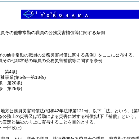
議員その他非常勤の職員の公務災害補償等に関する条例
その他非常勤の職員の公務災害補償に関する条例〕をここに公布する。
員その他非常勤の職員の公務災害補償等に関する条例
条―第4条)
福祉事業
(第5条―第18条)
9条・第20条)
1条―第25条)
、地方公務員災害補償法
(昭和42年法律第121号。以下「法」という。)
第
る公務上の災害又は通勤による災害に対する補償
(以下「補償」という。
の安定と福祉の向上に寄与することを目的とする。
9・一部改正)
「職員」とは、議会の議員、執行機関たる委員会の委員、非常勤の監査