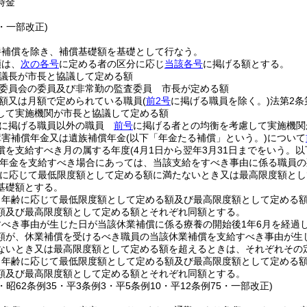
時金
9・一部改正)
養補償を除き、補償基礎額を基礎として行なう。
額は、
次の各号
に定める者の区分に応じ
当該各号
に掲げる額とする。
議長が市長と協議して定める額
委員会の委員及び非常勤の監査委員 市長が定める額
額又は月額で定められている職員
(
前2号
に掲げる職員を除く。)
法第2条
して実施機関が市長と協議して定める額
に掲げる職員以外の職員
前号
に掲げる者との均衡を考慮して実施機関
障害補償年金又は遺族補償年金
(以下「年金たる補償」という。)
について
償を支給すべき月の属する年度
(4月1日から翌年3月31日までをいう。以
償年金を支給すべき場合にあっては、当該支給をすべき事由に係る職員
に応じて最低限度額として定める額に満たないとき又は最高限度額とし
基礎額とする。
り年齢に応じて最低限度額として定める額及び最高限度額として定める額
額及び最高限度額として定める額とそれぞれ同額とする。
すべき事由が生じた日が当該休業補償に係る療養の開始後1年6月を経過
額が、休業補償を受けるべき職員の当該休業補償を支給すべき事由が生
ないとき又は最高限度額として定める額を超えるときは、それぞれその
り年齢に応じて最低限度額として定める額及び最高限度額として定める額
額及び最高限度額として定める額とそれぞれ同額とする。
5・昭62条例35・平3条例3・平5条例10・平12条例75・一部改正)