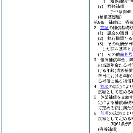
イ
遺族補償一
(7)
葬祭補償
(平7条例4
(補償基礎額)
第6条
補償は、療
2
前項
の補償基礎
(1)
議会の議員 
(2)
執行機関たる
(3)
その報酬が日
した額を基準と
(4)
その他
前各号
3
傷病補償年金、
の当該年金たる補
ける年齢
(遺族補
準日における年齢)
る補償に係る補償
4
前項
の規定によ
度額として定める
5
休業補償を支給
定による補償基礎
て定める額に満た
6
前項
の規定によ
度額として定める
(昭61条例
(療養補償)