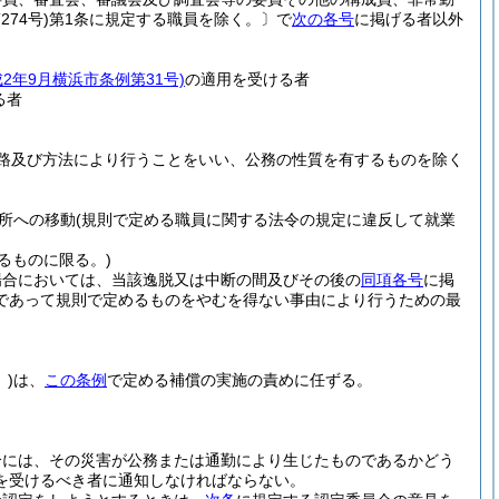
274号)
第1条に規定する職員を除く。
〕で
次の各号
に掲げる者以外
成2年9月横浜市条例第31号)
の適用を受ける者
る者
路及び方法により行うことをいい、公務の性質を有するものを除く
所への移動
(規則で定める職員に関する法令の規定に違反して就業
るものに限る。)
場合においては、当該逸脱又は中断の間及びその後の
同項各号
に掲
であって規則で定めるものをやむを得ない事由により行うための最
)
は、
この条例
で定める補償の実施の責めに任ずる。
合には、その災害が公務または通勤により生じたものであるかどう
を受けるべき者に通知しなければならない。