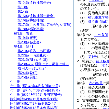
第12条
(遺族補償年金)
の調査員及び嘱託
第13条
の者をいう。
第14条
(1)
労働者災害補
第15条
(遺族補償一時金)
(2)
横浜市立学校
第16条
(葬祭補償)
(3)
横浜市消防団
第17条
(この条例に定めがない事項)
(昭61条例
第18条
(福祉事業)
(通勤)
第3章
審査
第2条の2
この条例
第19条
(審査)
ものとする。
第20条
(審査会)
(1)
住居と勤務場
第4章
雑則
(2)
一の勤務場所
第21条
(報告、出頭等)
している場合に
第22条
(一時差止め)
(3)
第1号
に掲げ
第23条
(期間の計算)
2
職員が、
前項各
第23条の2
(通勤による災害に係る
げる移動は、
同項
費用の一部負担金)
小限度のものであ
第24条
(委任)
(昭62条例
第25条
(罰則)
(実施機関)
付 則
第3条
次の各号
に
付 則
(昭和43年4月条例第22号)
(1)
議会の議員 
付 則
(昭和46年3月条例第15号)
(2)
執行機関たる
付 則
(昭和48年12月条例第75号)
(3)
その他の職員
附則
(昭和49年12月条例第88号)
2
実施機関は、職
附則
(昭和51年3月条例第24号)
かを認定し、公務
附則
(昭和52年12月条例第66号)