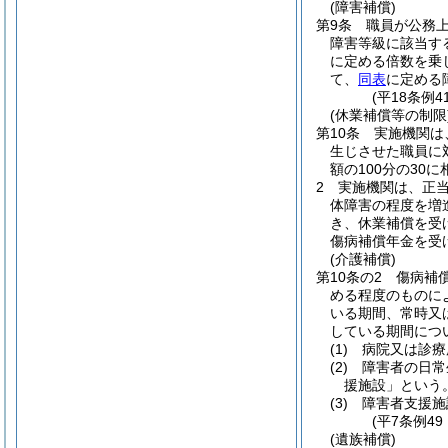
(障害補償)
第9条
職員が公務
障害等級に該当す
に定める倍数を乗
て、
同表
に定める
(平18条例
(休業補償等の制限
第10条
実施機関は
生じさせた職員に
額の100分の30
2
実施機関は、正
体障害の程度を増
き、休業補償を受
傷病補償年金を受
(介護補償)
第10条の2
傷病補
める程度のものに
いる期間、常時又
している期間につ
(1)
病院又は診療
(2)
障害者の日常
援施設」という。
(3)
障害者支援施
(平7条例4
(遺族補償)