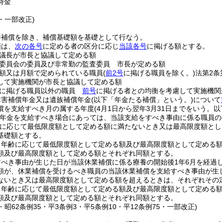
時金
9・一部改正)
養補償を除き、補償基礎額を基礎として行なう。
額は、
次の各号
に定める者の区分に応じ
当該各号
に掲げる額とする。
議長が市長と協議して定める額
委員会の委員及び非常勤の監査委員 市長が定める額
額又は月額で定められている職員
(
前2号
に掲げる職員を除く。)
法第2条
して実施機関が市長と協議して定める額
に掲げる職員以外の職員
前号
に掲げる者との均衡を考慮して実施機関
障害補償年金又は遺族補償年金
(以下「年金たる補償」という。)
について
償を支給すべき月の属する年度
(4月1日から翌年3月31日までをいう。以
償年金を支給すべき場合にあっては、当該支給をすべき事由に係る職員
に応じて最低限度額として定める額に満たないとき又は最高限度額とし
基礎額とする。
り年齢に応じて最低限度額として定める額及び最高限度額として定める額
額及び最高限度額として定める額とそれぞれ同額とする。
すべき事由が生じた日が当該休業補償に係る療養の開始後1年6月を経過
額が、休業補償を受けるべき職員の当該休業補償を支給すべき事由が生
ないとき又は最高限度額として定める額を超えるときは、それぞれその
り年齢に応じて最低限度額として定める額及び最高限度額として定める額
額及び最高限度額として定める額とそれぞれ同額とする。
5・昭62条例35・平3条例3・平5条例10・平12条例75・一部改正)