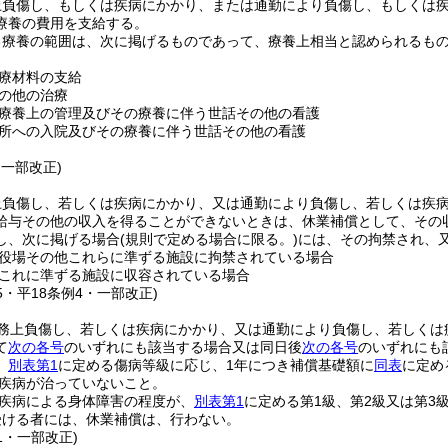
上負傷し、もしくは疾病にかかり、または通勤により負傷し、もしくは
療養の費用を支給する。
る療養の範囲は、次に掲げるものであって、療養上相当と認められるも
療材料の支給
の他の治療
療養上の管理及びその療養に伴う世話その他の看護
所への入院及びその療養に伴う世話その他の看護
・一部改正)
上負傷し、若しくは疾病にかかり、又は通勤により負傷し、若しくは疾
給与その他の収入を得ることができないときは、休業補償として、その
し、次に掲げる場合
(規則で定める場合に限る。)
には、その拘禁され、
役場その他これらに準ずる施設に拘禁されている場合
これに準ずる施設に収容されている場合
35・平18条例4・一部改正)
務上負傷し、若しくは疾病にかかり、又は通勤により負傷し、若しくは
て
次の各号
のいずれにも該当する場合又は同日後
次の各号
のいずれにも
、
別表第1
に定める傷病等級に応じ、1年につき補償基礎額に
同表
に定め
疾病が治っていないこと。
疾病による身体障害の程度が、
別表第1
に定める第1級、第2級又は第3
受ける者には、休業補償は、行わない。
41・一部改正)