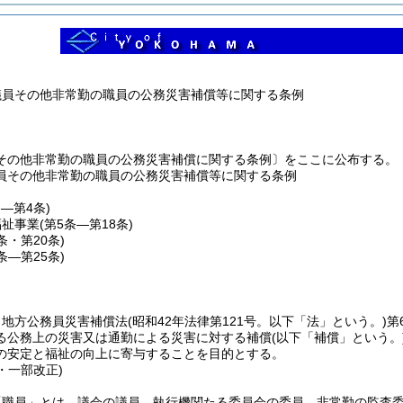
議員その他非常勤の職員の公務災害補償等に関する条例
その他非常勤の職員の公務災害補償に関する条例〕をここに公布する。
員その他非常勤の職員の公務災害補償等に関する条例
条―第4条)
福祉事業
(第5条―第18条)
9条・第20条)
1条―第25条)
、地方公務員災害補償法
(昭和42年法律第121号。以下「法」という。)
第
る公務上の災害又は通勤による災害に対する補償
(以下「補償」という。
の安定と福祉の向上に寄与することを目的とする。
9・一部改正)
「職員」とは、議会の議員、執行機関たる委員会の委員、非常勤の監査