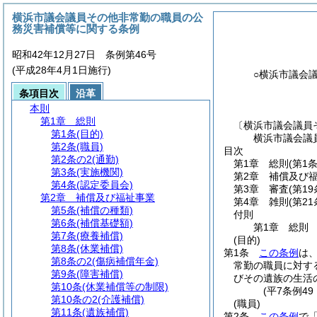
横浜市議会議員その他非常勤の職員の公
務災害補償等に関する条例
昭和42年12月27日 条例第46号
(平成28年4月1日施行)
○横浜市議会
条項目次
沿革
本則
第1章
総則
〔横浜市議会議員
第1条
(目的)
横浜市議会議
第2条
(職員)
目次
第2条の2
(通勤)
第1章
総則
(第1
第3条
(実施機関)
第2章
補償及び
第4条
(認定委員会)
第3章
審査
(第1
第2章
補償及び福祉事業
第4章
雑則
(第2
第5条
(補償の種類)
付則
第6条
(補償基礎額)
第1章
総則
第7条
(療養補償)
(目的)
第8条
(休業補償)
第1条
この条例
は
第8条の2
(傷病補償年金)
常勤の職員に対す
第9条
(障害補償)
びその遺族の生活
第10条
(休業補償等の制限)
(平7条例4
第10条の2
(介護補償)
(職員)
第11条
(遺族補償)
第2条
この条例
で