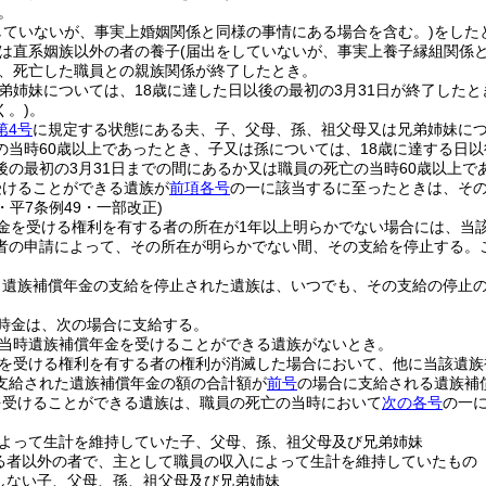
。
していないが、事実上婚姻関係と同様の事情にある場合を含む。)
をした
は直系姻族以外の者の養子
(届出をしていないが、事実上養子縁組関係
、死亡した職員との親族関係が終了したとき。
弟姉妹については、18歳に達した日以後の最初の3月31日が終了したと
く。)
。
第4号
に規定する状態にある夫、子、父母、孫、祖父母又は兄弟姉妹に
の当時60歳以上であったとき、子又は孫については、18歳に達する日以
後の最初の3月31日までの間にあるか又は職員の死亡の当時60歳以上で
受けることができる遺族が
前項各号
の一に該当するに至ったときは、そ
5・平7条例49・一部改正)
金を受ける権利を有する者の所在が1年以上明らかでない場合には、当
者の申請によって、その所在が明らかでない間、その支給を停止する。
り遺族補償年金の支給を停止された遺族は、いつでも、その支給の停止
時金は、次の場合に支給する。
当時遺族補償年金を受けることができる遺族がないとき。
を受ける権利を有する者の権利が消滅した場合において、他に当該遺族
支給された遺族補償年金の額の合計額が
前号
の場合に支給される遺族補
を受けることができる遺族は、職員の死亡の当時において
次の各号
の一
よって生計を維持していた子、父母、孫、祖父母及び兄弟姉妹
る者以外の者で、主として職員の収入によって生計を維持していたもの
しない子、父母、孫、祖父母及び兄弟姉妹