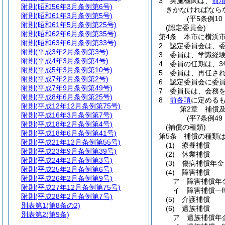
3
実施機関は、
前
附則
(昭和56年3月条例第6号)
きかなければなら
附則
(昭和61年3月条例第5号)
(平5条例1
附則
(昭和61年5月条例第25号)
(認定委員会)
附則
(昭和62年6月条例第35号)
第4条
本市に横浜
附則
(昭和63年6月条例第33号)
2
認定委員会は、委
附則
(平成3年2月条例第3号)
3
委員は、学識経
附則
(平成4年3月条例第4号)
4
委員の任期は、3
附則
(平成5年3月条例第10号)
5
委員は、再任さ
附則
(平成7年2月条例第2号)
6
認定委員会に委
附則
(平成7年9月条例第49号)
7
委員長は、会務
附則
(平成8年6月条例第25号)
8
前各項
に定める
附則
(平成12年12月条例第75号)
第2章
補償
附則
(平成16年3月条例第7号)
(平7条例49
附則
(平成18年2月条例第4号)
(補償の種類)
附則
(平成18年6月条例第41号)
第5条
補償の種類
附則
(平成21年12月条例第55号)
(1)
療養補償
附則
(平成23年9月条例第39号)
(2)
休業補償
附則
(平成24年2月条例第3号)
(3)
傷病補償年金
附則
(平成25年2月条例第6号)
(4)
障害補償
附則
(平成26年2月条例第9号)
ア
障害補償年
附則
(平成27年12月条例第75号)
イ
障害補償一
附則
(平成28年2月条例第7号)
(5)
介護補償
別表第1
(第8条の2)
(6)
遺族補償
別表第2
(第9条)
ア
遺族補償年