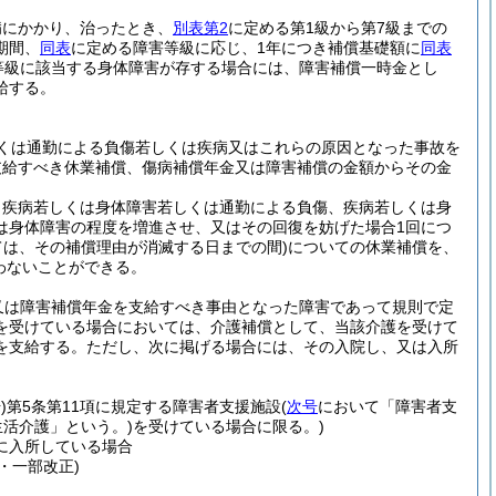
病にかかり、治ったとき、
別表第2
に定める第1級から第7級までの
期間、
同表
に定める障害等級に応じ、1年につき補償基礎額に
同表
害等級に該当する身体障害が存する場合には、障害補償一時金とし
給する。
くは通勤による負傷若しくは疾病又はこれらの原因となった事故を
支給すべき休業補償、傷病補償年金又は障害補償の金額からその金
、疾病若しくは身体障害若しくは通勤による負傷、疾病若しくは身
は身体障害の程度を増進させ、又はその回復を妨げた場合1回につ
ては、その補償理由が消滅する日までの間)
についての休業補償を、
わないことができる。
又は障害補償年金を支給すべき事由となった障害であって規則で定
を受けている場合においては、介護補償として、当該介護を受けて
を支給する。
ただし、次に掲げる場合には、その入院し、又は入所
)
第5条第11項に規定する障害者支援施設
(
次号
において「障害者支
活介護」という。)
を受けている場合に限る。)
に入所している場合
9・一部改正)