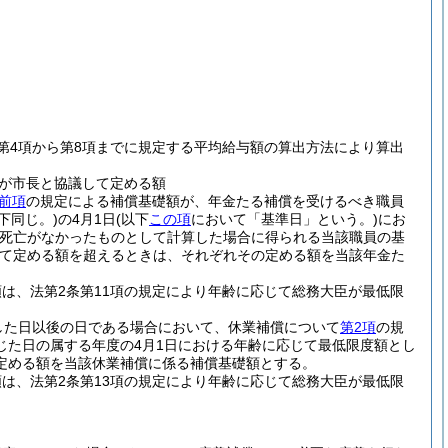
第4項から第8項までに規定する平均給与額の算出方法により算出
が市長と協議して定める額
前項
の規定による補償基礎額が、年金たる補償を受けるべき職員
下同じ。)
の4月1日
(以下
この項
において「基準日」という。)
にお
の死亡がなかったものとして計算した場合に得られる当該職員の基
て定める額を超えるときは、それぞれその定める額を当該年金た
は、法第2条第11項の規定により年齢に応じて総務大臣が最低限
した日以後の日である場合において、休業補償について
第2項
の規
じた日の属する年度の4月1日における年齢に応じて最低限度額とし
定める額を当該休業補償に係る補償基礎額とする。
は、法第2条第13項の規定により年齢に応じて総務大臣が最低限