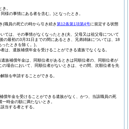
とき。
と同様の事情にある者を含む。)
となったとき。
き
(職員の死亡の時から引き続き
第12条第1項第4号
に規定する状態
ついては、その事情がなくなったとき
(夫、父母又は祖父母について
後の最初の3月31日までの間にあるとき、兄弟姉妹については、18
あったときを除く。)
。
の者は、遺族補償年金を受けることができる遺族でなくなる。
該遺族補償年金は、同順位者があるときは同順位者の、同順位者が
この場合において、同順位者がないときは、その間、次順位者を先
の解除を申請することができる。
補償年金を受けることができる遺族がなく、かつ、当該職員の死
償一時金の額に満たないとき。
に該当する者とする。