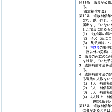
第11条
職員が公務
る。
(遺族補償年金)
第12条
遺族補償年
含む。以下同じ。)
届出をしていない
した場合に限るも
(1)
夫
(婚姻の届
(2)
子又は孫につ
(3)
兄弟姉妹につ
(4)
前3号
の要件
務以外の労務に
2
職員の死亡の当
を維持していた子
3
遺族補償年金を
る。
4
遺族補償年金の
る遺族の人数をい
(1)
1人 補償基
(2)
2人 補償基
(3)
3人 補償基
(4)
4人以上 補
(昭61条例
第13条
遺族補償年
位者があるときは