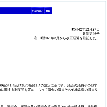
昭和42年12月27日
条例第46号
注 昭和61年3月から改正経過を注記した。
69条第1項及び第70条第1項の規定に基づき、議会の議員その他非
)
に関する制度等を定め、もって議会の議員その他非常勤の職員及
委員、審査会、審議会及び調査会等の委員その他の構成員、非常勤