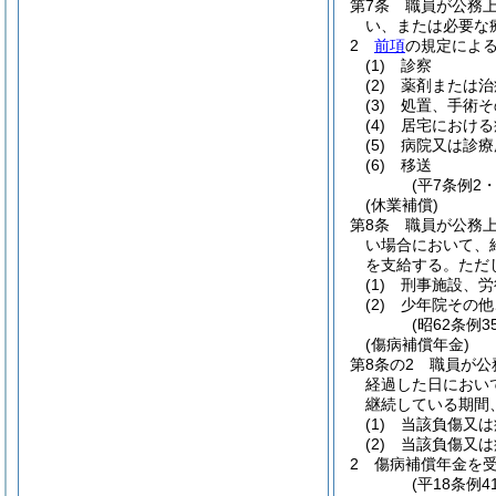
第7条
職員が公務
い、または必要な
2
前項
の規定によ
(1)
診察
(2)
薬剤または治
(3)
処置、手術そ
(4)
居宅における
(5)
病院又は診療
(6)
移送
(平7条例2
(休業補償)
第8条
職員が公務
い場合において、
を支給する。
ただ
(1)
刑事施設、労
(2)
少年院その他
(昭62条例
(傷病補償年金)
第8条の2
職員が公
経過した日におい
継続している期間
(1)
当該負傷又は
(2)
当該負傷又は
2
傷病補償年金を
(平18条例