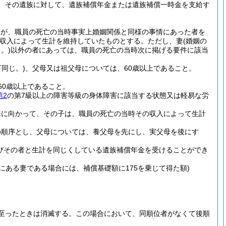
、その遺族に対して、遺族補償年金または遺族補償一時金を支給す
いが、職員の死亡の当時事実上婚姻関係と同様の事情にあった者を
収入によって生計を維持していたものとする。
ただし、妻
(婚姻の
。)
以外の者にあっては、職員の死亡の当時次に掲げる要件に該当
同じ。)
、父母又は祖父母については、60歳以上であること。
60歳以上であること。
第2
の第7級以上の障害等級の身体障害に該当する状態又は軽易な労
来に向かって、その子は、職員の死亡の当時その収入によって生計
の順序とし、父母については、養父母を先にし、実父母を後にす
びその者と生計を同じくしている遺族補償年金を受けることができ
にある妻である場合には、補償基礎額に175を乗じて得た額)
至ったときは消滅する。
この場合において、同順位者がなくて後順