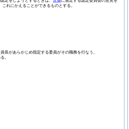
の認定をしようとするときは、
次条
に規定する認定委員会の意見を
、これにかえることができるものとする。
委員長があらかじめ指定する委員がその職務を行なう。
める。