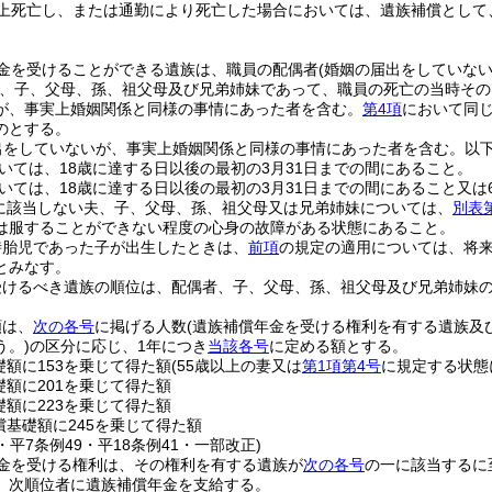
上死亡し、または通勤により死亡した場合においては、遺族補償として
金を受けることができる遺族は、職員の配偶者
(婚姻の届出をしていな
、子、父母、孫、祖父母及び兄弟姉妹であって、職員の死亡の当時その
が、事実上婚姻関係と同様の事情にあった者を含む。
第4項
において同じ
のとする。
出をしていないが、事実上婚姻関係と同様の事情にあった者を含む。以下
いては、18歳に達する日以後の最初の3月31日までの間にあること。
いては、18歳に達する日以後の最初の3月31日までの間にあること又は
に該当しない夫、子、父母、孫、祖父母又は兄弟姉妹については、
別表
は服することができない程度の心身の故障がある状態にあること。
時胎児であった子が出生したときは、
前項
の規定の適用については、将
とみなす。
受けるべき遺族の順位は、配偶者、子、父母、孫、祖父母及び兄弟姉妹
額は、
次の各号
に掲げる人数
(遺族補償年金を受ける権利を有する遺族及
う。)
の区分に応じ、1年につき
当該各号
に定める額とする。
礎額に153を乗じて得た額
(55歳以上の妻又は
第1項第4号
に規定する状態
礎額に201を乗じて得た額
礎額に223を乗じて得た額
償基礎額に245を乗じて得た額
5・平7条例49・平18条例41・一部改正)
金を受ける権利は、その権利を有する遺族が
次の各号
の一に該当するに
、次順位者に遺族補償年金を支給する。