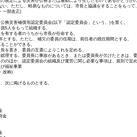
項
の規定による災害が公務または通勤により生じたものであるかどうか
ない。
ただし、軽易なものについては、市長と協議をすることをもって
0・一部改正)
市公務災害補償等認定委員会
(以下「認定委員会」という。)
を置く。
員5人をもって組織する。
験を有する者のうちから市長が任命する。
年とする。
ただし、補欠の委員の任期は、前任者の残任期間とする。
れることができる。
員長を置き、委員の互選によりこれを定める。
を総理する。
委員長に事故があるとき、または委員長が欠けたときは、
もののほか、認定委員会の組織及び運営に関し必要な事項は、規則で定
及び福祉事業
・改称)
は、次に掲げるものとする。
金
時金
金