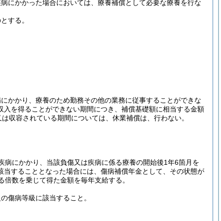
疾病にかかった場合においては、療養補償として必要な療養を行な
のとする。
病にかかり、療養のため勤務その他の業務に従事することができな
収入を得ることができない期間につき、補償基礎額に相当する金額
又は収容されている期間については、休業補償は、行わない。
疾病にかかり、当該負傷又は疾病に係る療養の開始後1年6箇月を
該当することとなった場合には、傷病補償年金として、その状態が
る倍数を乗じて得た金額を毎年支給する。
級の傷病等級に該当すること。