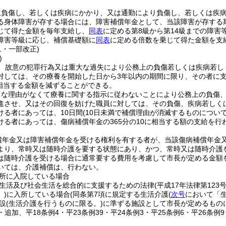
上負傷し、若しくは疾病にかかり、又は通勤により負傷し、若しくは疾
る身体障害が存する場合には、障害補償年金として、当該障害が存する
じて得た金額を毎年支給し、
同表
に定める第8級から第14級までの障
障害等級に応じ、補償基礎額に
同表
に定める倍数を乗じて得た金額を支
41・一部改正)
)
、故意の犯罪行為又は重大な過失により公務上の負傷若しくは疾病若し
対しては、その療養を開始した日から3年以内の期間に限り、その者に
に相当する金額を減ずることができる。
当な理由がなくて療養に関する指示に従わないことにより公務上の負傷
進させ、又はその回復を妨げた職員に対しては、その負傷、疾病若しく
ける者にあっては、10日間
(10日未満で補償理由が消滅するものについ
ける者にあっては、傷病補償年金の365分の10に相当する額の支給を行
償年金又は障害補償年金を受ける権利を有する者が、当該傷病補償年金
より、常時又は随時介護を要する状態にあり、かつ、常時又は随時介護
は随時介護を受ける場合に通常要する費用を考慮して市長が定める金額
いては、介護補償は、行わない。
所に入院している場合
生活及び社会生活を総合的に支援するための法律
(平成17年法律第123号
)
に入所している場合
(同条第7項に規定する生活介護
(
次号
において「生
設
(生活介護を行うものに限る。)
に準ずる施設として市長が定めるもの
9・追加、平18条例4・平23条例39・平24条例3・平25条例6・平26条例