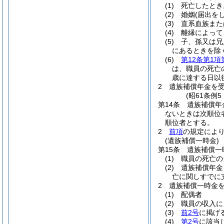
(1)
死亡したとき
(2)
婚姻
(届出を
(3)
直系血族また
(4)
離縁によって
(5)
子、孫又は兄
にあるときを除
(6)
第12条第1項
は、職員の死亡
歳に達する日以
2
遺族補償年金を
(昭61条例
第14条
遺族補償年
ないときは次順位
順位者とする。
2
前項
の規定によ
(遺族補償一時金)
第15条
遺族補償一
(1)
職員の死亡の
(2)
遺族補償年金
亡に関しすでに
2
遺族補償一時金
(1)
配偶者
(2)
職員の収入に
(3)
前2号
に掲げ
(4)
第2号
に該当