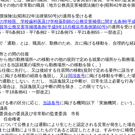
員その他の非常勤の職員〔地方公務員災害補償法施行令
(昭和42年政令第
償保険法
(昭和22年法律第50号)
の適用を受ける者
の学校医、学校歯科医及び学校薬剤師の公務災害補償に関する条例
(平
員等公務災害等補償条例
(平成9年10月横浜市条例第60号)
の適用を受け
25・平5条例10・平7条例2・平12条例75・平21条例55・一部改正)
で「通勤」とは、職員が、勤務のため、次に掲げる移動を、合理的な経
所との間の往復
から他の勤務場所への移動その他の規則で定める就業の場所から勤務場
おける当該就業の場所から勤務場所への移動を除く。)
る往復に先行し、又は後続する住居間の移動
(規則で定める要件に該当す
号
に掲げる移動の経路を逸脱し、又は
同項各号
に掲げる移動を中断した
の通勤としない。
ただし、当該逸脱又は中断が、日常生活上必要な行為
る場合は、当該逸脱又は中断の間を除き、この限りでない。
35・平18条例41・一部改正)
掲げる者の区分に応じ、
当該各号
に掲げる機関
(以下「実施機関」という。
議長
委員会の委員及び非常勤の監査委員 市長
 任命権者
員について公務または通勤により生じたと認定される災害が発生した場
または通勤により生じたものであると認定したときは、すみやかに補償