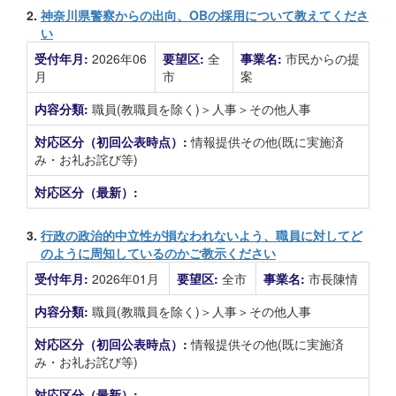
2.
神奈川県警察からの出向、OBの採用について教えてくださ
い
受付年月:
2026年06
要望区:
全
事業名:
市民からの提
月
市
案
内容分類:
職員(教職員を除く)＞人事＞その他人事
対応区分（初回公表時点）:
情報提供その他(既に実施済
み・お礼お詫び等)
対応区分（最新）:
3.
行政の政治的中立性が損なわれないよう、職員に対してど
のように周知しているのかご教示ください
受付年月:
2026年01月
要望区:
全市
事業名:
市長陳情
内容分類:
職員(教職員を除く)＞人事＞その他人事
対応区分（初回公表時点）:
情報提供その他(既に実施済
み・お礼お詫び等)
対応区分（最新）: