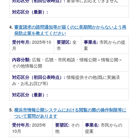
対応区分（初回公表時点）:
要望等にお応えできません
対応区分（最新）:
4.
審査請求の諮問通知等が届くのに長期間かからないよう再
発防止策を教えてください
受付年月:
2025年10
要望区:
全
事業名:
市民からの提
月
市
案
内容分類:
広報・広聴・市民相談・情報公開＞情報公開＞
その他情報公開
対応区分（初回公表時点）:
情報提供その他(既に実施済
み・お礼お詫び等)
対応区分（最新）:
5.
横浜市情報公開システムにおける閲覧の際の操作制限等に
ついて質問があります
受付年月:
2025年
要望区:
その
事業名:
市民からの
10月
他
提案