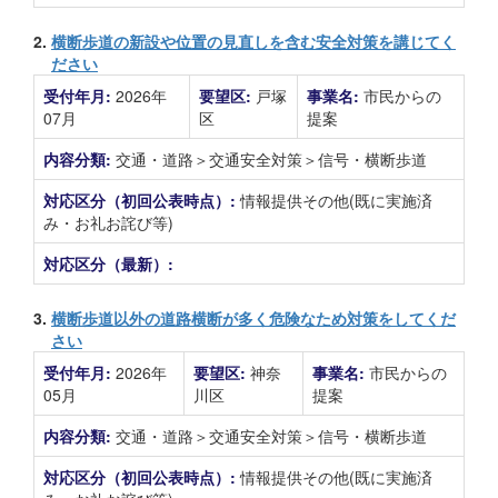
2.
横断歩道の新設や位置の見直しを含む安全対策を講じてく
ださい
受付年月:
2026年
要望区:
戸塚
事業名:
市民からの
07月
区
提案
内容分類:
交通・道路＞交通安全対策＞信号・横断歩道
対応区分（初回公表時点）:
情報提供その他(既に実施済
み・お礼お詫び等)
対応区分（最新）:
3.
横断歩道以外の道路横断が多く危険なため対策をしてくだ
さい
受付年月:
2026年
要望区:
神奈
事業名:
市民からの
05月
川区
提案
内容分類:
交通・道路＞交通安全対策＞信号・横断歩道
対応区分（初回公表時点）:
情報提供その他(既に実施済