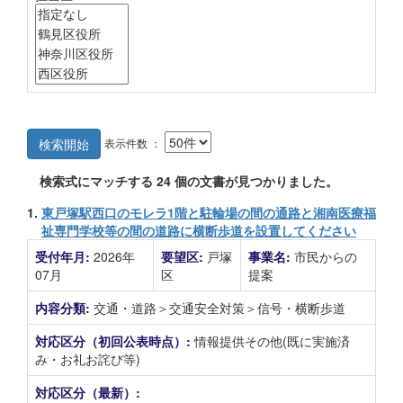
表示件数 ：
検索開始
検索式にマッチする
24
個の文書が見つかりました。
1.
東戸塚駅西口のモレラ1階と駐輪場の間の通路と湘南医療福
祉専門学校等の間の道路に横断歩道を設置してください
受付年月:
2026年
要望区:
戸塚
事業名:
市民からの
07月
区
提案
内容分類:
交通・道路＞交通安全対策＞信号・横断歩道
対応区分（初回公表時点）:
情報提供その他(既に実施済
み・お礼お詫び等)
対応区分（最新）: