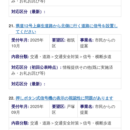
み・お礼お詫び等)
対応区分（最新）:
21.
県道12号上麻生道路から北側に行く道路に信号を設置し
てください
受付年月:
2025年
要望区:
都筑
事業名:
市民からの
10月
区
提案
内容分類:
交通・道路＞交通安全対策＞信号・横断歩道
対応区分（初回公表時点）:
情報提供その他(既に実施済
み・お礼お詫び等)
対応区分（最新）:
22.
押しボタン式信号機の表示の視認性に問題があります
受付年月:
2025年
要望区:
戸塚
事業名:
市民からの
09月
区
提案
内容分類:
交通・道路＞交通安全対策＞信号・横断歩道