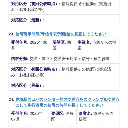
対応区分（初回公表時点）:
情報提供その他(既に実施済
み・お礼お詫び等)
対応区分（最新）:
23.
信号現示間隔(青信号表示開始)を見直してください
受付年月:
2025年08
要望区:
西
事業名:
市民からの提
月
区
案
内容分類:
交通・道路＞交通安全対策＞信号・横断歩道
対応区分（初回公表時点）:
情報提供その他(既に実施済
み・お礼お詫び等)
対応区分（最新）:
24.
戸塚駅西口バスセンター前の交差点をスクランブル交差点
にして歩行者用の信号の時間を長くしてください
受付年月:
2025年
要望区:
戸塚
事業名:
市民からの
07月
区
提案