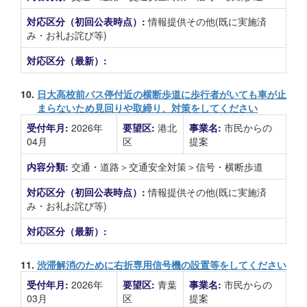
対応区分（初回公表時点）:
情報提供その他(既に実施済
み・お礼お詫び等)
対応区分（最新）:
10.
日大高校前バス停付近の横断歩道に歩行者がいても車が止
まらないため見回りや取締り、対策をしてください
受付年月:
2026年
要望区:
港北
事業名:
市民からの
04月
区
提案
内容分類:
交通・道路＞交通安全対策＞信号・横断歩道
対応区分（初回公表時点）:
情報提供その他(既に実施済
み・お礼お詫び等)
対応区分（最新）:
11.
渋滞解消のために右折専用信号機の設置等をしてください
受付年月:
2026年
要望区:
青葉
事業名:
市民からの
03月
区
提案