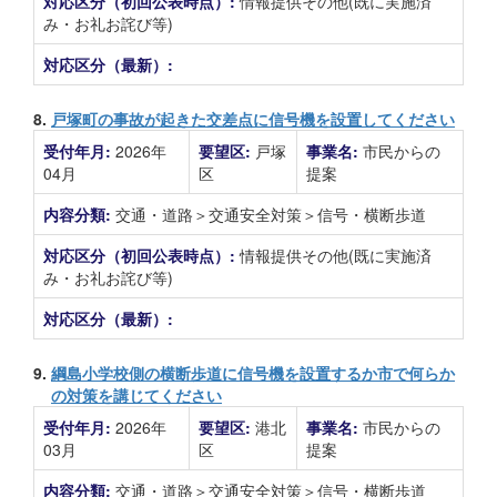
対応区分（初回公表時点）:
情報提供その他(既に実施済
み・お礼お詫び等)
対応区分（最新）:
8.
戸塚町の事故が起きた交差点に信号機を設置してください
受付年月:
2026年
要望区:
戸塚
事業名:
市民からの
04月
区
提案
内容分類:
交通・道路＞交通安全対策＞信号・横断歩道
対応区分（初回公表時点）:
情報提供その他(既に実施済
み・お礼お詫び等)
対応区分（最新）:
9.
綱島小学校側の横断歩道に信号機を設置するか市で何らか
の対策を講じてください
受付年月:
2026年
要望区:
港北
事業名:
市民からの
03月
区
提案
内容分類:
交通・道路＞交通安全対策＞信号・横断歩道