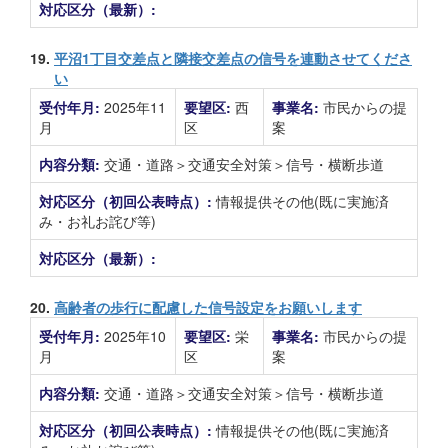
対応区分（最新）:
19.
平沼1丁目交差点と隣接交差点の信号を連動させてくださ
い
受付年月:
2025年11
要望区:
西
事業名:
市民からの提
月
区
案
内容分類:
交通・道路＞交通安全対策＞信号・横断歩道
対応区分（初回公表時点）:
情報提供その他(既に実施済
み・お礼お詫び等)
対応区分（最新）:
20.
高齢者の歩行に配慮した信号設定をお願いします
受付年月:
2025年10
要望区:
栄
事業名:
市民からの提
月
区
案
内容分類:
交通・道路＞交通安全対策＞信号・横断歩道
対応区分（初回公表時点）:
情報提供その他(既に実施済