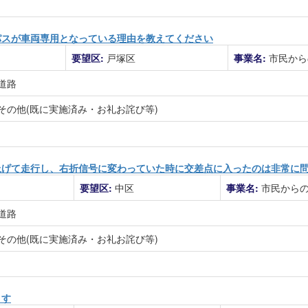
パスが車両専用となっている理由を教えてください
要望区:
戸塚区
事業名:
市民から
道路
その他(既に実施済み・お礼お詫び等)
上げて走行し、右折信号に変わっていた時に交差点に入ったのは非常に
要望区:
中区
事業名:
市民から
道路
その他(既に実施済み・お礼お詫び等)
ます