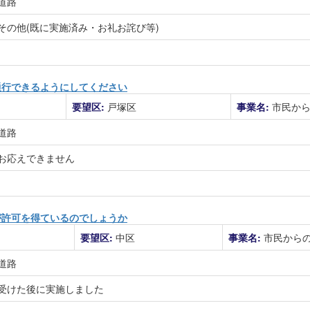
道路
その他(既に実施済み・お礼お詫び等)
通行できるようにしてください
要望区:
戸塚区
事業名:
市民か
道路
お応えできません
が許可を得ているのでしょうか
要望区:
中区
事業名:
市民から
道路
受けた後に実施しました