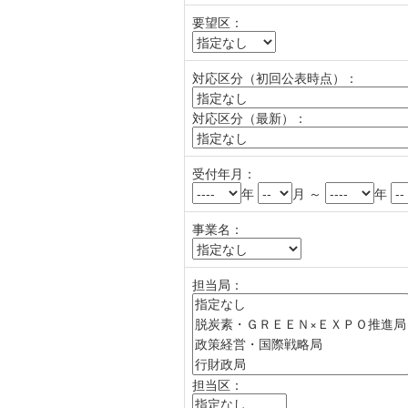
要望区：
対応区分（初回公表時点）：
対応区分（最新）：
受付年月：
年
月 ～
年
事業名：
担当局：
担当区：