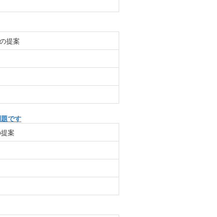
の提案
問題です
の提案