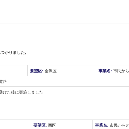
つかりました。
要望区:
金沢区
事業名:
市民か
道路
受けた後に実施しました
要望区:
西区
事業名:
市民から