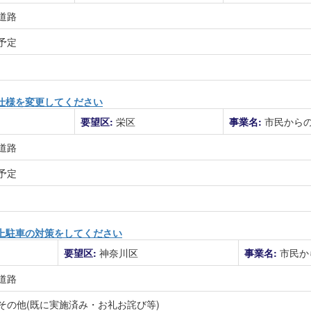
道路
予定
仕様を変更してください
要望区:
栄区
事業名:
市民から
道路
予定
上駐車の対策をしてください
要望区:
神奈川区
事業名:
市民か
道路
その他(既に実施済み・お礼お詫び等)