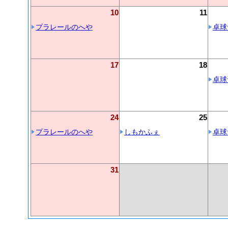
10
11
プラレールのへや
卓球
17
18
卓球
24
25
プラレールのへや
しもかふぇ
卓球
31