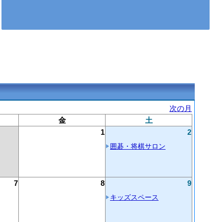
次の月
金
土
1
2
囲碁・将棋サロン
7
8
9
キッズスペース