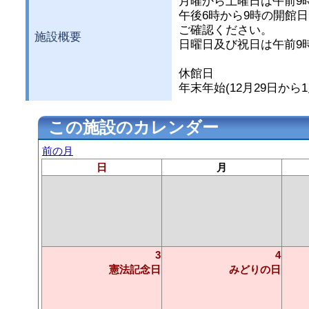
月曜から土曜日は午前9
午後6時から9時の開館
ご確認ください。
施設概要
日曜日及び祝日は午前9
休館日
年末年始(12月29日から1
この施設のカレンダー
前の月
日
月
3
4
憲法記念日
みどりの日