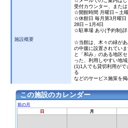
☆メールでのご案内はし
受付カウンター、または
☆開館時間 月曜日～土曜日
☆休館日 毎月第3月曜日
28日～1月4日
☆駐車場 あり(予約制)
施設概要
☆当館は、木々の緑があ
の中腹に設置されていま
と「和み」のある地区セ
った、利用しやすい地域
(1)1人でも貸切利用が
る
などのサービス施策を掲
この施設のカレンダー
前の月
日
月