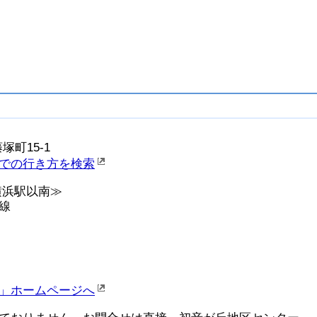
藤塚町15-1
での行き方を検索
横浜駅以南≫
線
」ホームページへ