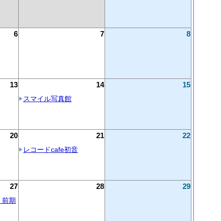
6
7
8
13
14
15
スマイル写真館
20
21
22
レコードcafe初音
27
28
29
 前期