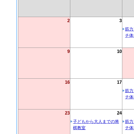
2
3
筋力
チ体
9
10
16
17
筋力
チ体
23
24
子どもから大人までの将
筋力
棋教室
チ体