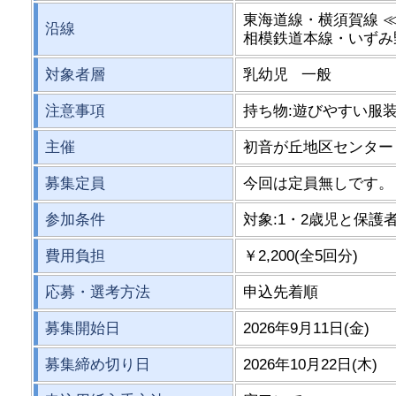
東海道線・横須賀線 
沿線
相模鉄道本線・いずみ
対象者層
乳幼児 一般
注意事項
持ち物:遊びやすい服
主催
初音が丘地区センター
募集定員
今回は定員無しです。
参加条件
対象:1・2歳児と保護
費用負担
￥2,200(全5回分)
応募・選考方法
申込先着順
募集開始日
2026年9月11日(金)
募集締め切り日
2026年10月22日(木)