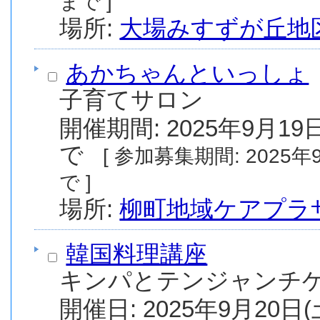
まで ]
場所:
大場みすずが丘地
あかちゃんといっしょ
子育てサロン
開催期間: 2025年9月19日
で
[ 参加募集期間: 2025年9月1日(月) から 2026年3月19日(木) ま
で ]
場所:
柳町地域ケアプラ
韓国料理講座
キンパとテンジャンチゲ