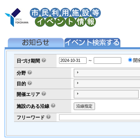
～
開
日づけ
期間
分野
目的
開催エリア
施設のある沿線
フリーワード