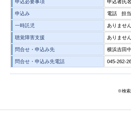
申込必要事項
申込者氏
申込み
電話 担
一時託児
ありませ
聴覚障害支援
ありませ
問合せ・申込み先
横浜吉田
問合せ・申込み先電話
045-262-2
※検索