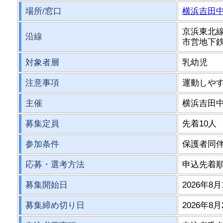
場所/窓口
横浜吉田
京浜東北線
沿線
市営地下
対象者層
乳幼児
注意事項
運動しや
主催
横浜吉田
募集定員
先着10人
参加条件
保護者同
応募・選考方法
申込先着
募集開始日
2026年8月
募集締め切り日
2026年8月