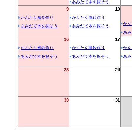
あみだで本を探そう
9
10
かんたん風鈴作り
かんたん風鈴作り
かん
あみだで本を探そう
あみだで本を探そう
あみ
16
17
かんたん風鈴作り
かんたん風鈴作り
かん
あみだで本を探そう
あみだで本を探そう
あみ
23
24
30
31