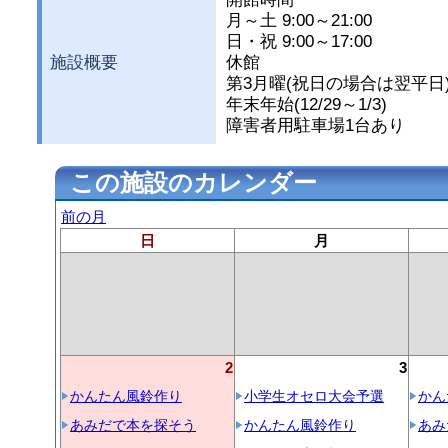
月～土 9:00～21:00
日・祝 9:00～17:00
施設概要
休館
第3月曜(祝日の場合は翌平日
年末年始(12/29～1/3)
障害者用駐車場1台あり
この施設のカレンダー
前の月
日
月
2
3
かんたん風鈴作り
小学生オセロ大会予選
かん
あみだで本を探そう
かんたん風鈴作り
あみ