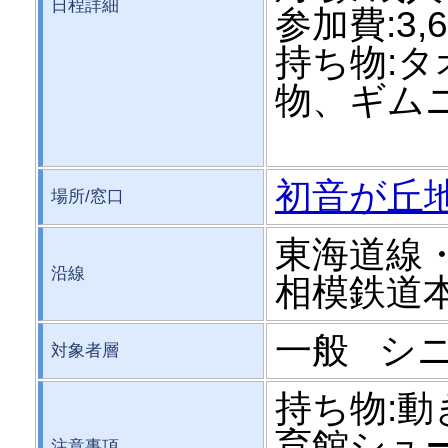
日程詳細
参加費:3,
持ち物:
物、ギム
初音が丘
場所/窓口
東海道線
沿線
相模鉄道
一般 シ
対象者層
持ち物:
育館シュ
注意事項