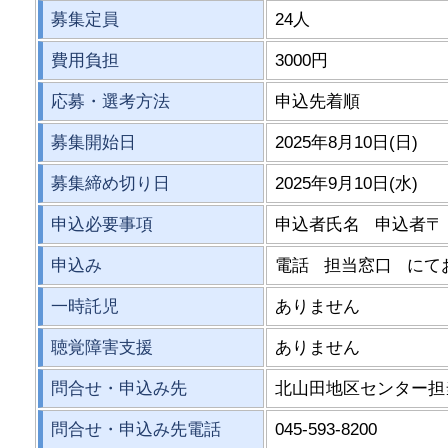
募集定員
24人
費用負担
3000円
応募・選考方法
申込先着順
募集開始日
2025年8月10日(日)
募集締め切り日
2025年9月10日(水)
申込必要事項
申込者氏名 申込者〒
申込み
電話 担当窓口 にて
一時託児
ありません
聴覚障害支援
ありません
問合せ・申込み先
北山田地区センター担
問合せ・申込み先電話
045-593-8200