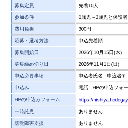
募集定員
先着10人
参加条件
0歳児～3歳児と保護者
費用負担
300円
応募・選考方法
申込先着順
募集開始日
2026年10月15日(木)
募集締め切り日
2026年11月1日(日)
申込必要事項
申込者氏名 申込者〒
申込み
電話 HPの申込フォー
HPの申込みフォーム
https://nishiya.hodoga
一時託児
ありません
聴覚障害支援
ありません