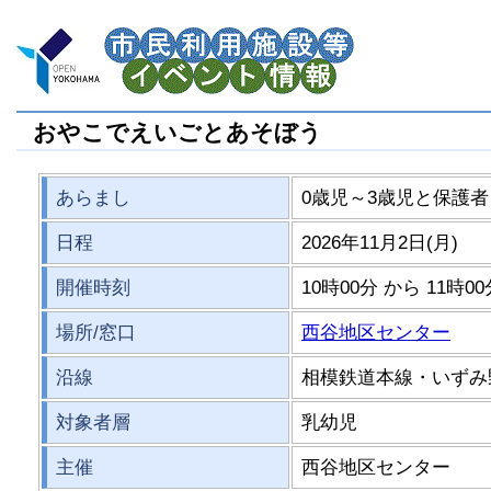
おやこでえいごとあそぼう
あらまし
0歳児～3歳児と保護
日程
2026年11月2日(月)
開催時刻
10時00分 から 11時0
場所/窓口
西谷地区センター
沿線
相模鉄道本線・いずみ
対象者層
乳幼児
主催
西谷地区センター