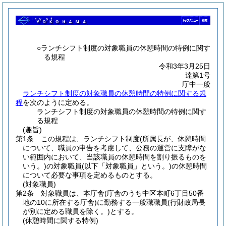
○ランチシフト制度の対象職員の休憩時間の特例に関す
る規程
令和3年3月25日
達第1号
庁中一般
ランチシフト制度の対象職員の休憩時間の特例に関する規
程
を次のように定める。
ランチシフト制度の対象職員の休憩時間の特例に関す
る規程
(趣旨)
第1条
この規程は、ランチシフト制度
(所属長が、休憩時間
について、職員の申告を考慮して、公務の運営に支障がな
い範囲内において、当該職員の休憩時間を割り振るものを
いう。)
の対象職員
(以下「対象職員」という。)
の休憩時間
について必要な事項を定めるものとする。
(対象職員)
第2条
対象職員は、本庁舎
(庁舎のうち中区本町6丁目50番
地の10に所在する庁舎)
に勤務する一般職職員
(行財政局長
が別に定める職員を除く。)
とする。
(休憩時間に関する特例)