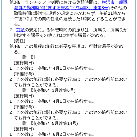
第3条
ランチシフト制度における休憩時間は、
横浜市一般職
職員の勤務時間に関する規程
(平成4年3月達第8号)
その他の
勤務時間に関する規程の規定にかかわらず、午前11時から
午後2時までの間の任意の連続した1時間とすることができ
る。
2
前項
の規定による休憩時間の割振りは、所属長、所属長が
指定する課長その他これに準ずる職員が定める。
(委任)
第4条
この規程の施行に必要な事項は、行財政局長が定め
る。
附
則
(施行期日)
1
この達は、令和3年4月1日から施行する。
(準備行為)
2
この達の施行に関し必要な行為は、この達の施行前におい
ても行うことができる。
附
則
(令和6年3月
達第6号)
(施行期日)
1
この達は、令和6年4月1日から施行する。
(準備行為)
2
この達の施行に関し必要な行為は、この達の施行前におい
ても行うことができる。
附
則
(令和7年5月
達第14号)
(施行期日)
1
この達は、令和7年6月2日から施行する。