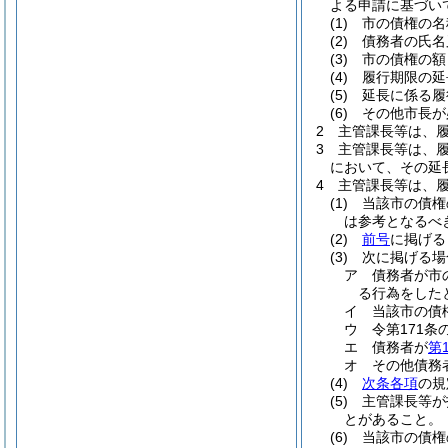
よる申請に基づい
(1)
市の債権の名
(2)
債務者の氏名
(3)
市の債権の額
(4)
履行期限の延
(5)
延長に係る履
(6)
その他市長が
2
主管課長等は、
3
主管課長等は、
において、その延
4
主管課長等は、
(1)
当該市の債権
は参考となるべ
(2)
前号
に掲げる
(3)
次に掲げる場
ア
債務者が市
る行為をした
イ
当該市の債
ウ
令第171
エ
債務者が
第
オ
その他債務
(4)
次条各項
の規
(5)
主管課長等が
とがあること。
(6)
当該市の債権