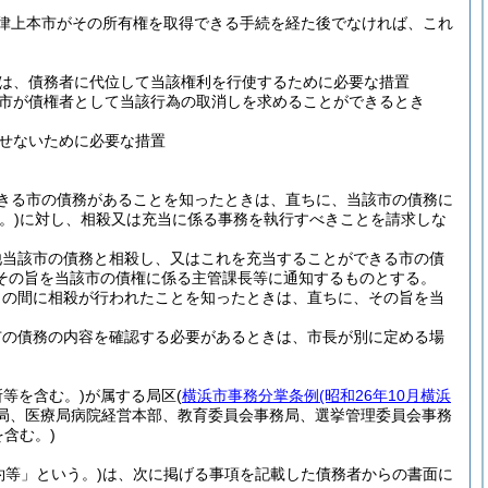
律上本市がその所有権を取得できる手続を経た後でなければ、これ
は、債務者に代位して当該権利を行使するために必要な措置
市が債権者として当該行為の取消しを求めることができるとき
せないために必要な措置
きる市の債務があることを知ったときは、直ちに、当該市の債務に
。)
に対し、相殺又は充当に係る事務を執行すべきことを請求しな
他当該市の債務と相殺し、又はこれを充当することができる市の債
その旨を当該市の債権に係る主管課長等に通知するものとする。
との間に相殺が行われたことを知ったときは、直ちに、その旨を当
市の債務の内容を確認する必要があるときは、市長が別に定める場
等を含む。)
が属する局区
(
横浜市事務分掌条例
(昭和26年10月横浜
局、医療局病院経営本部、教育委員会事務局、選挙管理委員会事務
を含む。)
約等」という。)
は、次に掲げる事項を記載した債務者からの書面に