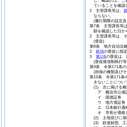
し、確認の上、こ
ていることを確認
2
主管課長等は、
ならない。
(履行期限の設定及
第7条
主管課長等
額を確認した日か
2
主管課長等は、
(督促)
第8条
地方自治法
2
前項
の督促に指定
3
第1項
の督促は、
(督促後強制執行
第9条
令第171条
(担保の種類及びそ
第10条
令第171
きないことについ
(1)
次に掲げる種
ア
横浜市公債
イ
国債証券
ウ
地方債証券
エ
日本銀行適
オ
市長が適格
(2)
土地並びに保
(3)
鉄道財団、工