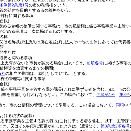
条例第2条第1号
の市の私債権をいう。
銭の給付を目的とする市の義務をいう。
の施行に関する事項
台帳)
定める台帳の整備に関する事務は、市の私債権に係る事務事業を主管す
で定める事項は、次に掲げるものとする。
名称
又は名称及び住所又は所在地並びに法人その他の団体にあっては代表者
額
発生年度
必要と認める事項
理上支障がないと市長が認める場合においては、
前項各号
に掲げる事項
私債権等を放棄するまでの期間)
5号
の相当の期間は、原則として1年以上とする。
債権の管理等に関する事項
台帳)
に係る事務事業を主管する課の課長
(これに準ずる者を含む。)
は、市の公
台帳を整備しなければならない。
この場合において、
同項第1号
、
第3号
定は、市の公債権の管理について準用する。
この場合において、
同項
中
おける現状の記載)
係る事務事業を主管する課の課長
(これに準ずる者を含む。以下「主管課
とき、又はその内容に変更があったときは、遅滞なく、
第3条第2項各号