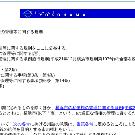
権の管理等に関する規則
理等に関する規則をここに公布する。
の管理等に関する規則
理に関する条例施行規則(平成21年12月横浜市規則第107号)の全部を
条・第2条)
行に関する事項
(第3条・第4条)
の管理等に関する事項
(第5条―第14条)
条)
、別に定めるものを除くほか、
横浜市の私債権の管理に関する条例
(平成
るとともに、横浜市
(以下「市」という。)
の適正な債権の管理に資する
おいて、
次の各号
に掲げる用語の意義は、
当該各号
に定めるところによ
銭の給付を目的とする市の権利をいう。
市の債権のうち、公法上の原因に基づいて発生する債権をいう。