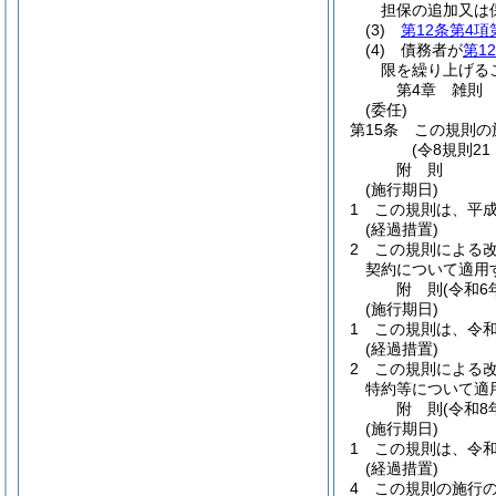
担保の追加又は
(3)
第12条第4項
(4)
債務者が
第1
限を繰り上げる
第4章
雑則
(委任)
第15条
この規則の
(令8規則2
附
則
(施行期日)
1
この規則は、平成
(経過措置)
2
この規則による
契約について適用
附
則
(令和6
(施行期日)
1
この規則は、令和
(経過措置)
2
この規則による改
特約等について適
附
則
(令和8
(施行期日)
1
この規則は、令和
(経過措置)
4
この規則の施行