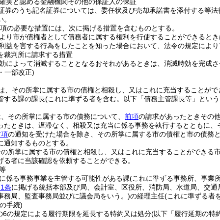
確実と認める金融機関その他の保証人の保証
証券のうち記名証券については、委任状及び売却承諾書を添付する等法
い。
第2項の必要な措置には、次に掲げる措置を含むものとする。
より市が債権者として債務者に属する権利を行使することができるとき
利益を害する行為をしたことを知った場合において、法令の規定により
を裁判所に請求する措置
効によって消滅することとなるおそれがあるときは、消滅時効を完成さ
4・一部改正)
は、その所掌に属する市の債権と相殺し、又はこれに充当することがで
管する課の課長
(これに準ずる者を含む。以下「債務主管課長等」という
は、その所掌に属する市の債務について、
前項
の請求があったときその
ったときは、遅滞なく、相殺又は充当に係る事務を執行するとともに、
前項
の通知を受けた場合を除き、その所掌に属する市の債権と市の債務
に通知するものとする。
その所掌に属する市の債権と相殺し、又はこれに充当することができる
げる者に当該確認を依頼することができる。
等
に係る事務事業を主管する可能性がある課
(これに準ずる事務所、事業所
1条
に掲げる統括本部及び局、会計室、区役所、消防局、水道局、交通
事務局、監査事務局並びに議会局をいう。)
の経理主任
(これに準ずる者
の手続)
条の6の規定による履行期限を延長する特約又は処分
(以下「履行延期の特