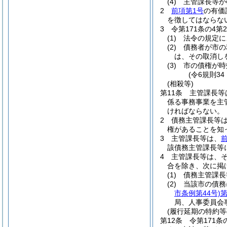
(4)
主管課長等が
2
前項第1号
の有価
を徴してはならな
3
令第171条の4
(1)
法令の規定に
(2)
債務者が市の
は、その取消し
(3)
市の債権が時
(令6規則3
(相殺等)
第11条
主管課長等
係る事務事業を主
ければならない。
2
債務主管課長等
権があることを知
3
主管課長等は、
該債務主管課長等
4
主管課長等は、
合を除き、次に掲
(1)
債務主管課長
(2)
当該市の債務
市条例第44号)
第
局、人事委員会
(履行延期の特約等
第12条
令第171