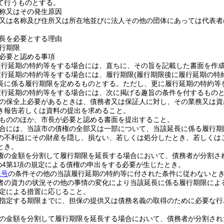
て行うものとする。
称又はその発生原因
又は名称及び住所又は所在地並びに法人その他の団体にあっては代表者
長を必要とする理由
行期限
必要と認める事項
履行延期の特約等をする場合には、直ちに、その旨を記載した書面を作
履行延期の特約等をする場合には、履行期限
(履行期限後に履行延期の特
長に係る履行期限を定めるものとする。
ただし、更に履行延期の特約等
履行延期の特約等をする場合には、次に掲げる趣旨の条件を付するもの
の保全上必要があるときは、債務者又は保証人に対し、その業務又は資
き報告若しくは資料の提出を求めること。
もののほか、市長が必要と認める書面を提出すること。
合には、当該市の債権の全部又は一部について、当該延長に係る履行期
の不利益にその財産を隠し、損ない、若しくは処分したとき、若しくは
とき。
権の金額を分割して履行期限を延長する場合において、債務者が分割さ
条の4第1項の規定による債権の申出をする必要が生じたとき。
1号
の条件その他の当該履行延期の特約等に付された条件に従わないと
者の資力の状況その他の事情の変化により当該延長に係る履行期限によ
定による措置に応じること。
指定する期限までに、担保の提供又は債務名義の取得のために必要な行
の金額を分割して履行期限を延長する場合において、債務者が分割され