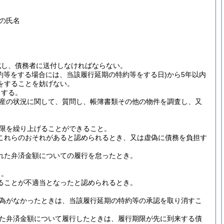
の氏名
成し、債務者に送付しなければならない。
約等をする場合には、当該履行延期の特約等をする日)
から5年以内
をすることを妨げない。
とする。
産の状況に関して、質問し、帳簿書類その他の物件を調査し、又
限を繰り上げることができること。
これらのおそれがあると認められるとき、又は虚偽に債務を負担す
れた弁済金額についての履行を怠ったとき。
き。
ることが不適当となったと認められるとき。
為がなかったときは、当該履行延期の特約等の承認を取り消すこ
た弁済金額について履行したときは、履行期限が先に到来する債