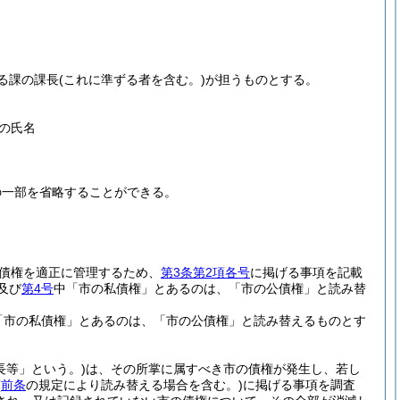
る課の課長
(これに準ずる者を含む。)
が担うものとする。
の氏名
の一部を省略することができる。
債権を適正に管理するため、
第3条第2項各号
に掲げる事項を記載
及び
第4号
中「市の私債権」とあるのは、「市の公債権」と読み替
「市の私債権」とあるのは、「市の公債権」と読み替えるものとす
長等」という。)
は、その所掌に属すべき市の債権が発生し、若し
(
前条
の規定により読み替える場合を含む。)
に掲げる事項を調査