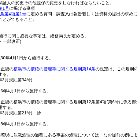
保証人の変更その他担保の変更をしなければならないこと。
第1号
に掲げる事項
2条第4項第1号
に定める質問、調査又は報告若しくは資料の提出の求め
ことができること。
施行に関し必要な事項は、総務局長が定める。
1・一部改正)
30年4月1日から施行する。
改正後の
横浜市の債権の管理等に関する規則第14条
の規定は、この規則
する。
年3月
規則第34号)
6年4月1日から施行する。
正後の横浜市の債権の管理等に関する規則第12条第4項
(第6号に係る部
用する。
年3月
規則第21号)
抄
8年4月1日から施行する。
の際現に決裁処理の過程にある事案の処理については、なお従前の例に