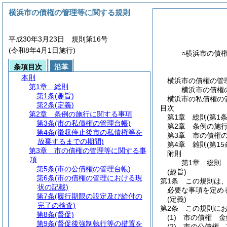
横浜市の債権の管理等に関する規則
平成30年3月23日 規則第16号
(令和8年4月1日施行)
○横浜市の債
条項目次
沿革
本則
横浜市の債権の管
第1章
総則
横浜市の債権
第1条
(趣旨)
横浜市の私債権の管
第2条
(定義)
目次
第2章
条例の施行に関する事項
第1章
総則
(第1
第3条
(市の私債権の管理台帳)
第2章
条例の施
第4条
(徴収停止後市の私債権等を
第3章
市の債権
放棄するまでの期間)
第4章
雑則
(第15
第3章
市の債権の管理等に関する事
附則
項
第1章
総則
第5条
(市の公債権の管理台帳)
(趣旨)
第6条
(市の債権の管理における現
第1条
この規則は
状の記載)
必要な事項を定め
第7条
(履行期限の設定及び給付の
(定義)
完了の検査)
第2条
この規則に
第8条
(督促)
(1)
市の債権 金
第9条
(督促後強制執行等の措置を
(2)
市の公債権 