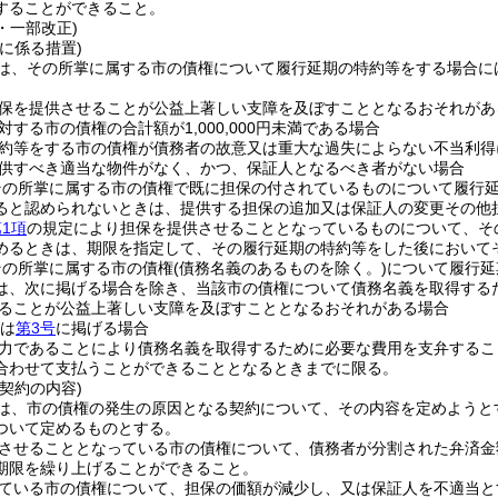
することができること。
4・一部改正)
に係る措置)
は、その所掌に属する市の債権について履行延期の特約等をする場合に
。
保を提供させることが公益上著しい支障を及ぼすこととなるおそれがあ
する市の債権の合計額が1,000,000円未満である場合
約等をする市の債権が債務者の故意又は重大な過失によらない不当利得
供すべき適当な物件がなく、かつ、保証人となるべき者がない場合
その所掌に属する市の債権で既に担保の付されているものについて履行
ると認められないときは、提供する担保の追加又は保証人の変更その他
1項
の規定により担保を提供させることとなっているものについて、そ
めるときは、期限を指定して、その履行延期の特約等をした後において
その所掌に属する市の債権
(債務名義のあるものを除く。)
について履行延
は、次に掲げる場合を除き、当該市の債権について債務名義を取得する
ることが公益上著しい支障を及ぼすこととなるおそれがある場合
は
第3号
に掲げる場合
力であることにより債務名義を取得するために必要な費用を支弁するこ
合わせて支払うことができることとなるときまでに限る。
契約の内容)
は、市の債権の発生の原因となる契約について、その内容を定めようと
ついて定めるものとする。
させることとなっている市の債権について、債務者が分割された弁済金
期限を繰り上げることができること。
ている市の債権について、担保の価額が減少し、又は保証人を不適当と