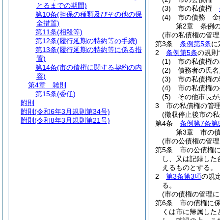
とるまでの期間)
(3)
市の私債権
第10条
(担保の種類及びその他の保
(4)
市の債務 金
全措置)
第2章
条例
第11条
(相殺等)
(市の私債権の管理
第12条
(履行延期の特約等の手続)
第3条
条例第5条
に
第13条
(履行延期の特約等に係る措
2
条例第5条
の規則
置)
(1)
市の私債権の
第14条
(市の債権に関する契約の内
(2)
債務者の氏名
容)
(3)
市の私債権の
第4章
雑則
(4)
市の私債権の
第15条
(委任)
(5)
その他市長が
附則
3
市の私債権の管
附則
(令和6年3月規則第34号)
(徴収停止後市の
附則
(令和8年3月規則第21号)
第4条
条例第7条第
第3章
市の
(市の公債権の管理
第5条
市の公債権
し、又は記録した
えるものとする。
2
第3条第3項
の規
る。
(市の債権の管理に
第6条
市の債権に
くは市に帰属した