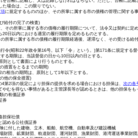
れを台帳に記載し、又は記録しなければならない。
ただし、台帳に記載
した場合は、この限りでない。
前項
に規定するもののほか、その所掌に属する市の債権の管理に関する
び給付の完了の検査)
は、その所掌に属する市の債権の履行期限について、法令又は契約に定
ら20日以内における適宜の履行期限を定めるものとする。
その所掌に属する市の債権の履行期限経過後、遅滞なく、その受ける給
施行令
(昭和22年政令第16号。以下「令」という。)
第171条に規定する
する期限は、当該督促の日から10日以内の日とする。
原則として書面により行うものとする。
等の措置をとるまでの期間)
の2の相当の期間は、原則として1年以下とする。
の他の保全措置)
条の4第2項の規定により担保の提供を求める場合における担保は、
次の各
てやむを得ない事情があると主管課長等が認めるときは、他の担保をも
類の有価証券
証券
格担保社債
と認める公社債証券
険に付した建物、立木、船舶、航空機、自動車及び建設機械
場財団、鉱業財団、軌道財団、運河財団、漁業財団、港湾運送事業財団