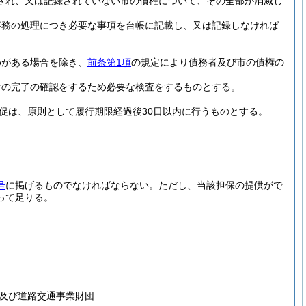
され、又は記録されていない市の債権について、その全部が消滅し
事務の処理につき必要な事項を台帳に記載し、又は記録しなければ
めがある場合を除き、
前条第1項
の規定により債務者及び市の債権の
付の完了の確認をするため必要な検査をするものとする。
督促は、原則として履行期限経過後30日以内に行うものとする。
号
に掲げるものでなければならない。
ただし、当該担保の提供がで
って足りる。
及び道路交通事業財団