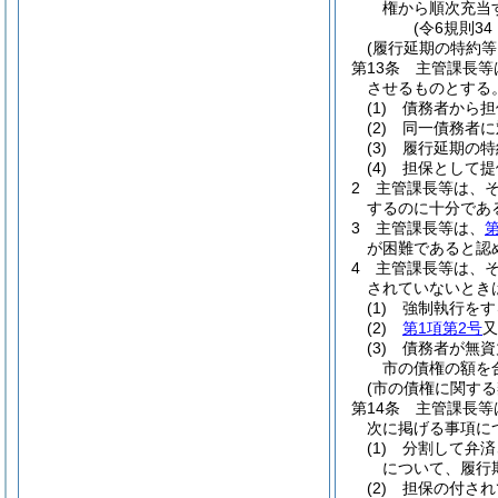
権から順次充当
(令6規則3
(履行延期の特約等
第13条
主管課長等
させるものとする
(1)
債務者から担
(2)
同一債務者に対
(3)
履行延期の特
(4)
担保として提
2
主管課長等は、
するのに十分であ
3
主管課長等は、
第
が困難であると認
4
主管課長等は、
されていないとき
(1)
強制執行をす
(2)
第1項第2号
又
(3)
債務者が無資
市の債権の額を
(市の債権に関する
第14条
主管課長等
次に掲げる事項に
(1)
分割して弁済
について、履行
(2)
担保の付され