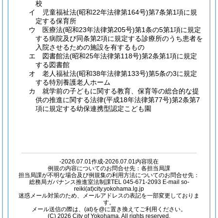
校
イ 児童福祉法
(昭和22年法律第164号)
第7条第1項に規
定する保育所
ウ 医療法
(昭和23年法律第205号)
第1条の5第1項に規定
する病院及び同条第2項に規定する診療所のうち患者を
入院させるための施設を有するもの
エ 図書館法
(昭和25年法律第118号)
第2条第1項に規定
する図書館
オ 老人福祉法
(昭和38年法律第133号)
第5条の3に規定
する特別養護老人ホーム
カ 就学前の子どもに関する教育、保育等の総合的な提
供の推進に関する法律
(平成18年法律第77号)
第2条第7
項に規定する幼保連携型認定こども園
-2026.07.01作成-2026.07.01内容現在
例規の内容についてのお問合せ先：各担当局課
担当局課が不明な場合及び例規集の利用方法についてのお問合せ先：
総務局ガバナンス推進室法制課TEL 045-671-2093 E-mail so-
reiki(at)city.yokohama.lg.jp
迷惑メール対策のため、メールアドレスの表記を一部変更しておりま
す。
メール送信の際は、(at)を@に置き換えてご利用ください。
(C) 2026 City of Yokohama. All rights reserved.