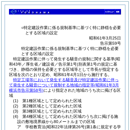
○特定建設作業に係る規制基準に基づく特に静穏を必要
とする区域の設定
昭和61年3月25日
告示第59号
特定建設作業に係る規制基準に基づく特に静穏を必要
とする区域の設定
特定建設作業に伴って発生する騒音の規制に関する基準
(昭
和43年／厚生省／建設省／告示第1号)
別表第1号の規定に基
づき、静穏の保持を必要とする区域等として市長が指定する
区域を次のとおり定め、昭和61年4月1日から施行する。
特定工場等において発生する騒音及び特定建設作業に伴っ
て発生する騒音について規制する地域の指定等
(昭和61年3月
横浜市告示第58号)
により指定された地域のうち次に掲げる区
域
(1)
第1種区域として定められた区域
(2)
第2種区域として定められた区域
(3)
第3種区域として定められた区域
(4)
第4種区域として定められた区域のうち次に掲げる施
設の敷地境界線から80メートルまでの区域
ア 学校教育法
(昭和22年法律第26号)
第1条に規定する学