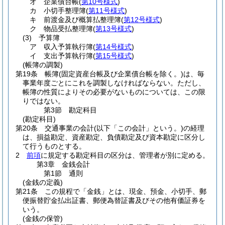
オ
企業債台帳
(
第10号様式
)
カ
小切手整理簿
(
第11号様式
)
キ
前渡金及び概算払整理簿
(
第12号様式
)
ク
物品受払整理簿
(
第13号様式
)
(3)
予算簿
ア
収入予算執行簿
(
第14号様式
)
イ
支出予算執行簿
(
第15号様式
)
(帳簿の調製)
第19条
帳簿
(固定資産台帳及び企業債台帳を除く。)
は、毎
事業年度ごとにこれを調製しなければならない。
ただし、
帳簿の性質によりその必要がないものについては、この限
りではない。
第3節
勘定科目
(勘定科目)
第20条
交通事業の会計
(以下「この会計」という。)
の経理
は、損益勘定、資産勘定、負債勘定及び資本勘定に区分し
て行うものとする。
2
前項
に規定する勘定科目の区分は、管理者が別に定める。
第3章
金銭会計
第1節
通則
(金銭の定義)
第21条
この規程で「金銭」とは、現金、預金、小切手、郵
便振替貯金払出証書、郵便為替証書及びその他有価証券を
いう。
(金銭の保管)