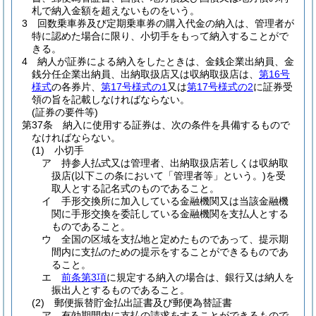
札で納入金額を超えないものをいう。
3
回数乗車券及び定期乗車券の購入代金の納入は、管理者が
特に認めた場合に限り、小切手をもって納入することがで
きる。
4
納人が証券による納入をしたときは、金銭企業出納員、金
銭分任企業出納員、出納取扱店又は収納取扱店は、
第16号
様式
の各券片、
第17号様式の1
又は
第17号様式の2
に証券受
領の旨を記載しなければならない。
(証券の要件等)
第37条
納入に使用する証券は、次の条件を具備するもので
なければならない。
(1)
小切手
ア
持参人払式又は管理者、出納取扱店若しくは収納取
扱店
(以下この条において「管理者等」という。)
を受
取人とする記名式のものであること。
イ
手形交換所に加入している金融機関又は当該金融機
関に手形交換を委託している金融機関を支払人とする
ものであること。
ウ
全国の区域を支払地と定めたものであって、提示期
間内に支払のための提示をすることができるものであ
ること。
エ
前条第3項
に規定する納入の場合は、銀行又は納人を
振出人とするものであること。
(2)
郵便振替貯金払出証書及び郵便為替証書
ア
有効期間内に支払の請求をすることができるもので