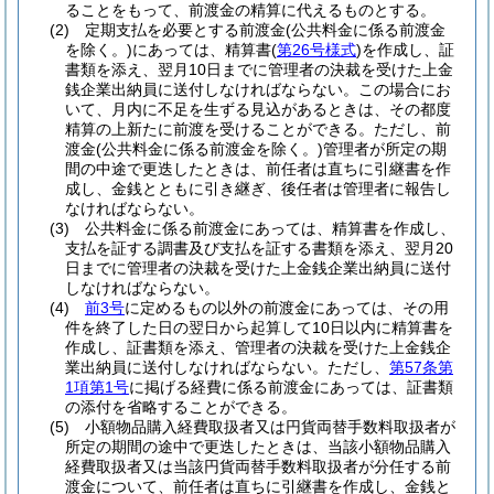
ることをもって、前渡金の精算に代えるものとする。
(2)
定期支払を必要とする前渡金
(公共料金に係る前渡金
を除く。)
にあっては、精算書
(
第26号様式
)
を作成し、証
書類を添え、翌月10日までに管理者の決裁を受けた上金
銭企業出納員に送付しなければならない。
この場合にお
いて、月内に不足を生ずる見込があるときは、その都度
精算の上新たに前渡を受けることができる。
ただし、前
渡金
(公共料金に係る前渡金を除く。)
管理者が所定の期
間の中途で更迭したときは、前任者は直ちに引継書を作
成し、金銭とともに引き継ぎ、後任者は管理者に報告し
なければならない。
(3)
公共料金に係る前渡金にあっては、精算書を作成し、
支払を証する調書及び支払を証する書類を添え、翌月20
日までに管理者の決裁を受けた上金銭企業出納員に送付
しなければならない。
(4)
前3号
に定めるもの以外の前渡金にあっては、その用
件を終了した日の翌日から起算して10日以内に精算書を
作成し、証書類を添え、管理者の決裁を受けた上金銭企
業出納員に送付しなければならない。
ただし、
第57条第
1項第1号
に掲げる経費に係る前渡金にあっては、証書類
の添付を省略することができる。
(5)
小額物品購入経費取扱者又は円貨両替手数料取扱者が
所定の期間の途中で更迭したときは、当該小額物品購入
経費取扱者又は当該円貨両替手数料取扱者が分任する前
渡金について、前任者は直ちに引継書を作成し、金銭と