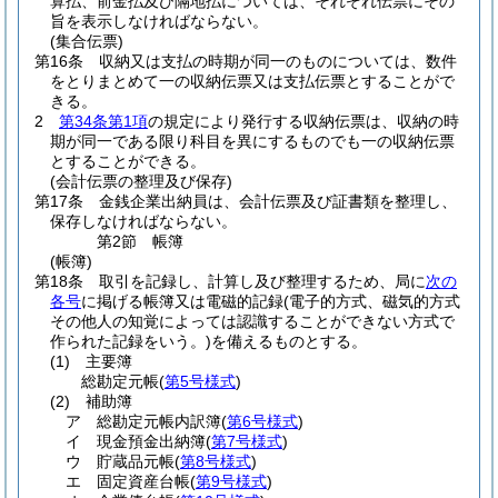
算払、前金払及び隔地払については、それぞれ伝票にその
旨を表示しなければならない。
(集合伝票)
第16条
収納又は支払の時期が同一のものについては、数件
をとりまとめて一の収納伝票又は支払伝票とすることがで
きる。
2
第34条第1項
の規定により発行する収納伝票は、収納の時
期が同一である限り科目を異にするものでも一の収納伝票
とすることができる。
(会計伝票の整理及び保存)
第17条
金銭企業出納員は、会計伝票及び証書類を整理し、
保存しなければならない。
第2節
帳簿
(帳簿)
第18条
取引を記録し、計算し及び整理するため、局に
次の
各号
に掲げる帳簿又は電磁的記録
(電子的方式、磁気的方式
その他人の知覚によっては認識することができない方式で
作られた記録をいう。)
を備えるものとする。
(1)
主要簿
総勘定元帳
(
第5号様式
)
(2)
補助簿
ア
総勘定元帳内訳簿
(
第6号様式
)
イ
現金預金出納簿
(
第7号様式
)
ウ
貯蔵品元帳
(
第8号様式
)
エ
固定資産台帳
(
第9号様式
)