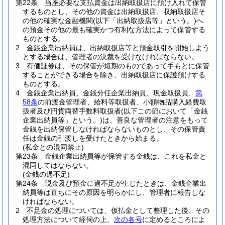
第22条
当座必要な支払資金は出納取扱店に預け入れて保管
するものとし、その他の資金は出納取扱店、収納取扱店そ
の他の確実な金融機関
(以下「出納取扱店等」という。)
へ
の預金その他の最も確実かつ有利な方法によって保管する
ものとする。
2
金銭企業出納員は、出納取扱店等と預金取引を開始しよう
とする場合は、管理者の決裁を受けなければならない。
3
有価証券は、その保管が短期のものであって手もとに保管
することができる場合を除き、出納取扱店に保護預けする
ものとする。
4
金銭企業出納員、金銭分任企業出納員、現金取扱員、
第
58条
の前渡金管理者、給料等取扱者、小額物品購入経費取
扱者及び円貨両替手数料取扱者
(以下この節において「金銭
企業出納員等」という。)
は、善良な管理者の注意をもって
金銭を出納保管しなければならないものとし、その保管責
任は金銭の引渡しを受けたときから始まる。
(私金との混同禁止)
第23条
金銭企業出納員等が保管する金銭は、これを私金と
混同してはならない。
(金銭の過不足)
第24条
現金及び預金に過不足が生じたときは、金銭企業出
納員等は直ちにその原因を明らかにし、管理者に報告しな
ければならない。
2
不足金の処理については、仮払金として整理した後、その
処理方法について経伺の上、
次の各号
に定めるところによ