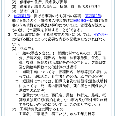
(2)
債権者の住所、氏名及び押印
(3)
債権者が職員の場合は、所属、職、氏名及び押印
(4)
請求年月日
2
前項第1号
に掲げる事項のうち算出の基礎、
同項第2号
に
掲げる事項のうち債権者の押印並びに
同項第3号
に掲げる事
項のうち債権者の職及び押印については、管理者が認める
ものは、その記載を省略することができる。
3
支出回議書に添付する請求書の内訳については、
次の各号
に掲げる区分によって必要な内容を記載させなければなら
ない。
(1)
諸給与金
ア
給料
(手当を含む。)
、報酬に関するものは、月区
分、所属区分、職氏名、給額、扶養家族数、任免、退
職、復職、転勤及び増減給等の発令年月日、欠勤日数
及び勤務時間数その他計算の基礎等
イ
退職手当については、旧職氏名、給額等
(死亡者にあ
っては、旧職氏名、死亡者との関係、給与辞令写等)
ウ
退隠料については、旧職氏名及び給額等
(遺族扶助料
にあっては、死亡者の旧職氏名、死亡者との関係及び
退隠料の給額等)
エ
旅費については、職氏名、用務、旅行先、路程、概
算額又は渡切額
(宿泊を要しない市内及び市外出張旅費
で事後払いのものについては、この限りでない。)
(2)
工事請負代金に関するもの
工事名、工事場所、着工及びしゅん工年月日等