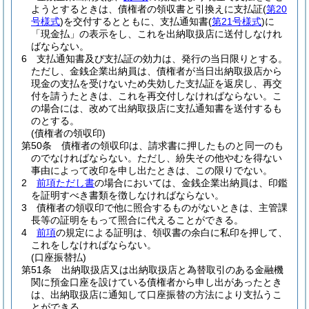
ようとするときは、債権者の領収書と引換えに支払証
(
第20
号様式
)
を交付するとともに、支払通知書
(
第21号様式
)
に
「現金払」の表示をし、これを出納取扱店に送付しなけれ
ばならない。
6
支払通知書及び支払証の効力は、発行の当日限りとする。
ただし、金銭企業出納員は、債権者が当日出納取扱店から
現金の支払を受けないため失効した支払証を返戻し、再交
付を請うたときは、これを再交付しなければならない。
こ
の場合には、改めて出納取扱店に支払通知書を送付するも
のとする。
(債権者の領収印)
第50条
債権者の領収印は、請求書に押したものと同一のも
のでなければならない。
ただし、紛失その他やむを得ない
事由によって改印を申し出たときは、この限りでない。
2
前項ただし書
の場合においては、金銭企業出納員は、印鑑
を証明すべき書類を徴しなければならない。
3
債権者の領収印で他に照合するものがないときは、主管課
長等の証明をもって照合に代えることができる。
4
前項
の規定による証明は、領収書の余白に私印を押して、
これをしなければならない。
(口座振替払)
第51条
出納取扱店又は出納取扱店と為替取引のある金融機
関に預金口座を設けている債権者から申し出があったとき
は、出納取扱店に通知して口座振替の方法により支払うこ
とができる。