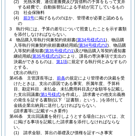
(2)
光熱水費、通信運搬費及び賃借料の予算をもって支弁
する経費で、自動振替払による手続が完了しているもの
(3)
社会保険料
(4)
前3号
に掲げるもののほか、管理者が必要と認めるも
の
3
執行伺には、予算の差引について照査したことを示す書類
を添付しなければならない。
4
物品購入等執行伺兼契約依頼書
(
第34号様式の1
)
、物品購
入等執行伺兼契約依頼書継続用紙
(
第34号様式の2
)
、物品購
入等契約通知書
(
第35号様式の1
)
及び物品購入等契約通知書
継続用紙
(
第35号様式の2
)
により、課長の専決事項で支出の
決裁ができるものは、
第1項
に規定する執行伺とみなすもの
とする。
(支出の執行)
第45条
主管課長等は、
前条
の規定により管理者の決裁を受
けたときは、支出の原因である事実、所属年度、予算科
目、勘定科目、未払金、未払費用科目及び金額等を記載し
た支出回議書
(
第1号様式
)
を作成し、請求書その他支出義務
の発生を証する書類
(以下「証書類」という。)
を添付して
金銭企業出納員に送付しなければならない。
(請求書等に記載すべき要件)
第46条
支出回議書を発行しようとする場合においては、次
に掲げる事項を記載した請求書を添付しなければならな
い。
(1)
請求金額、算出の基礎及び債権を証すべき事実