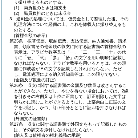
り振り替えるものとする。
(1)
局負担のときは雑支出
(2)
職員負担のときは未収金
3
過剰金の処理については、仮受金として整理した後、その
処理方法について経伺の上、これを雑収入に振り替えるも
のとする。
(首標金額の表示)
第25条
振替伝票、収納伝票、支払伝票、納入通知書、請求
書、領収書その他金銭の収支に関する証書類の首標金額の
表示は、アラビヤ数字又は「一」「二」「三」「十」の代
りに「壱」「弐」「参」「拾」の文字を用い明瞭に記載し
なければならない。
アラビヤ数字を用いるときは、その頭
書に作成者が￥の文字を記載しなければならない。
ただ
し、電算処理による納入通知書等は、この限りでない。
(金額及び数量の訂正)
第26条
収支に関する証書類の金額及び数量は改ざんするこ
とができない。
ただし、やむを得ない場合においては、2線
を引きその右側又は上位に正書して、訂正削除した文字は
明らかに読むことができるようにし、上部余白に正誤の文
字を明記し、かつ、訂正部分とともに証印を押さなければ
ならない。
(外国文の証書類)
第27条
収支に関する証書類で外国文をもって記載したもの
は、その訳文を添付しなければならない。
(納人又は債権者の権利義務の承継)