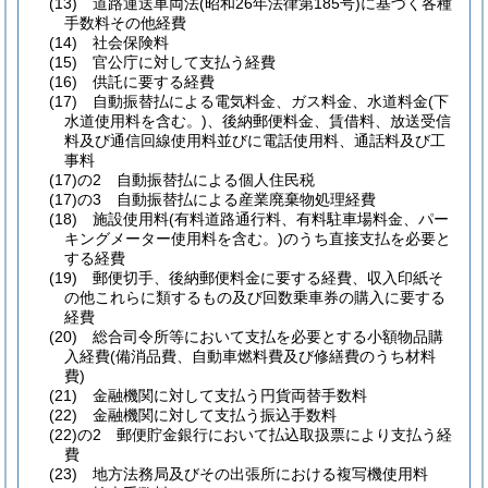
(13)
道路運送車両法
(昭和26年法律第185号)
に基づく各種
手数料その他経費
(14)
社会保険料
(15)
官公庁に対して支払う経費
(16)
供託に要する経費
(17)
自動振替払による電気料金、ガス料金、水道料金
(下
水道使用料を含む。)
、後納郵便料金、賃借料、放送受信
料及び通信回線使用料並びに電話使用料、通話料及び工
事料
(17)の2
自動振替払による個人住民税
(17)の3
自動振替払による産業廃棄物処理経費
(18)
施設使用料
(有料道路通行料、有料駐車場料金、パー
キングメーター使用料を含む。)
のうち直接支払を必要と
する経費
(19)
郵便切手、後納郵便料金に要する経費、収入印紙そ
の他これらに類するもの及び回数乗車券の購入に要する
経費
(20)
総合司令所等において支払を必要とする小額物品購
入経費
(備消品費、自動車燃料費及び修繕費のうち材料
費)
(21)
金融機関に対して支払う円貨両替手数料
(22)
金融機関に対して支払う振込手数料
(22)の2
郵便貯金銀行において払込取扱票により支払う経
費
(23)
地方法務局及びその出張所における複写機使用料