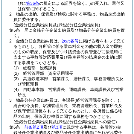
びに
第36条
の規定による証券を除く。)
の受入れ、還付又
は保管に関すること。
2
物品の出納、保管及び検収に関する事務は、物品企業出納
員に委任する。
(金銭分任企業出納員及び物品分任企業出納員)
第5条
局に金銭分任企業出納員及び物品分任企業出納員を置
く。
2
金銭分任企業出納員は、
次の各号
に掲げる者をもって充て
るものとし、各所管に係る乗車料金その他の収入金で即納
のものの収納、保管及びつり銭資金の保管並びに緊急時に
支出する事故等対応費用及び乗車券等の払戻金の出納に関
する事務をつかさどる。
(1)
総務部 総務課長
(2)
経営管理部 資産活用課長
(3)
高速鉄道本部 営業課長、運転課長、駅務管理所長及
び管区駅長
(4)
自動車本部 営業課長、運輸課長、車両課長及び営業
所長
3
物品分任企業出納員は、各課長
(経営管理課長を除く。)
、
総合司令所長、駅務管理所長、乗務管理所長、営業所長及
び保守管理所長をもって充てるものとし、各所管に係る物
品の出納、保管及び検収に関する事務をつかさどる。
(金銭分任企業出納員及び物品分任企業出納員への委任)
第6条
前条第2項
及び
第3項
に規定する事務は、各所管の金
銭分任企業出納員及び物品分任企業出納員にそれぞれ委任