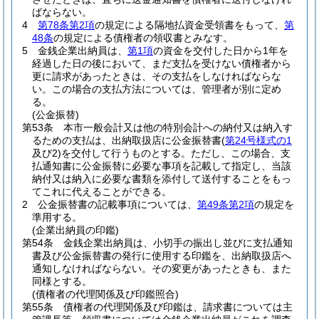
ばならない。
4
第78条第2項
の規定による隔地払資金受領書をもって、
第
48条
の規定による債権者の領収書とみなす。
5
金銭企業出納員は、
第1項
の資金を交付した日から1年を
経過した日の後において、まだ支払を受けない債権者から
更に請求があったときは、その支払をしなければならな
い。
この場合の支払方法については、管理者が別に定め
る。
(公金振替)
第53条
本市一般会計又は他の特別会計への納付又は納入す
るための支払は、出納取扱店に公金振替書
(
第24号様式の1
及び2)
を交付して行うものとする。
ただし、この場合、支
払通知書に公金振替に必要な事項を記載して指定し、当該
納付又は納入に必要な書類を添付して送付することをもっ
てこれに代えることができる。
2
公金振替書の記載事項については、
第49条第2項
の規定を
準用する。
(企業出納員の印鑑)
第54条
金銭企業出納員は、小切手の振出し並びに支払通知
書及び公金振替書の発行に使用する印鑑を、出納取扱店へ
通知しなければならない。
その変更があったときも、また
同様とする。
(債権者の代理関係及び印鑑照合)
第55条
債権者の代理関係及び印鑑は、請求書については主