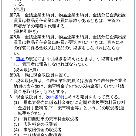
する。
(代理)
第7条
金銭企業出納員、物品企業出納員、金銭分任企業出納
員又は物品分任企業出納員に事故があるときは、主管の上
席者がその職務を代理する。
(事務引継ぎ)
第8条
金銭企業出納員、物品企業出納員、金銭分任企業出納
員又は物品分任企業出納員が更迭されたときは、直ちにそ
の保管に係る金銭又は物品の引継ぎをしなければならな
い。
2
前項
の規定により引継ぎを終えたときは、引継書を作成
し、管理者に報告しなければならない。
(現金取扱員)
第9条
局に現金取扱員を置く。
2
現金取扱員は、金銭企業出納員又は所管の金銭分任企業出
納員の命を受け、乗車料金その他の収納金若しくはつり銭
資金を取り扱うものとする。
3
現金取扱員は、
次の各号
に掲げる職員をもって充てる。
(1)
乗車券発売に係る料金並びに定期券書換手数料及び料
金還付手数料
(以下「乗車料金等」という。)
の収受者
(運
転手を含む。)
(2)
貸切自動車の乗車料金収受者
(3)
広告料金の収受者
(4)
事故賠償金の収受者
(5)
つり銭資金の取扱者