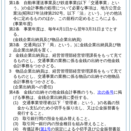
第1条
自動車運送事業及び鉄道事業
(以下「交通事業」とい
う。)
の会計事務の処理について必要な事項は、地方公営企
業法
(昭和27年法律第292号。以下「法」という。)
その他法
令に定めるもののほか、この規程の定めるところによる。
(事業年度)
第2条
事業年度は、毎年4月1日から翌年3月31日までとす
る。
(金銭企業出納員及び物品企業出納員)
第3条
交通局
(以下「局」という。)
に金銭企業出納員及び物
品企業出納員を置く。
2
金銭企業出納員は、経営管理部経営管理課長をもって充て
るものとし、交通事業の業務に係る金銭の出納その他金銭
会計事務をつかさどる。
3
物品企業出納員は、経営管理部経営管理課長をもって充て
るものとし、交通事業の業務に係る物品の出納その他物品
会計事務をつかさどる。
(企業出納員への委任)
第4条
金銭の出納その他金銭会計事務のうち、
次の各号
に掲
げる事務は、金銭企業出納員に委任する。
(1)
交通事業管理者
(以下「管理者」という。)
の名義の預
金から支払のため小切手を振り出し、又は公金振替書を
発行すること。
(2)
取引銀行間の預金を組み替えること。
(3)
取引同一銀行内の預金種目を組み替えること。
(4)
有価証券
(
第1号
の規定による小切手及び公金振替書並