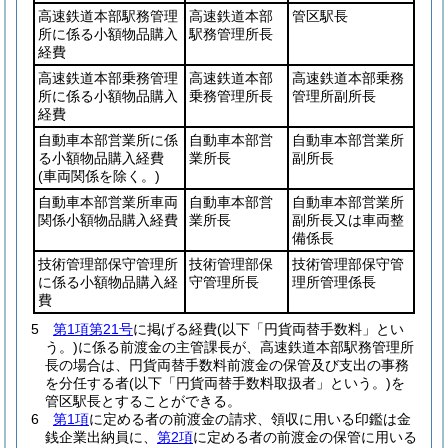
高速鉄道本部駅務管理
高速鉄道本部
管区駅長
所に係る小額物品購入
駅務管理所長
経費
高速鉄道本部乗務管理
高速鉄道本部
高速鉄道本部乗務
所に係る小額物品購入
乗務管理所長
管理所副所長
経費
自動車本部営業所に係
自動車本部営
自動車本部営業所
る小額物品購入経費
業所長
副所長
(車両関係を除く。)
自動車本部営業所車両
自動車本部営
自動車本部営業所
関係小額物品購入経費
業所長
副所長又は車両整
備係長
技術管理部保守管理所
技術管理部保
技術管理部保守管
に係る小額物品購入経
守管理所長
理所管理係長
費
5
第1項第21号
に掲げる経費
(以下「円貨両替手数料」とい
う。)
に係る前渡金の主管課長が、高速鉄道本部駅務管理所
長の場合は、円貨両替手数料前渡金の保管及び支出の事務
を分任する者
(以下「円貨両替手数料取扱者」という。)
を
管区駅長とすることができる。
6
第1項
に定める者の前渡金の請求、領収に用いる印鑑は金
銭企業出納員に、
第2項
に定める者の前渡金の保管に用いる