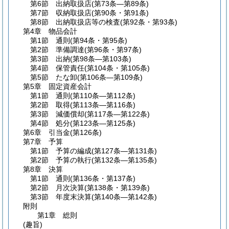
第6節
出納取扱店
(第73条―第89条)
第7節
収納取扱店
(第90条・第91条)
第8節
出納取扱店等の検査
(第92条・第93条)
第4章
物品会計
第1節
通則
(第94条・第95条)
第2節
準備調達
(第96条・第97条)
第3節
出納
(第98条―第103条)
第4節
保管責任
(第104条・第105条)
第5節
たな卸
(第106条―第109条)
第5章
固定資産会計
第1節
通則
(第110条―第112条)
第2節
取得
(第113条―第116条)
第3節
減価償却
(第117条―第122条)
第4節
処分
(第123条―第125条)
第6章
引当金
(第126条)
第7章
予算
第1節
予算の編成
(第127条―第131条)
第2節
予算の執行
(第132条―第135条)
第8章
決算
第1節
通則
(第136条・第137条)
第2節
月次決算
(第138条・第139条)
第3節
年度末決算
(第140条―第142条)
附則
第1章
総則
(趣旨)