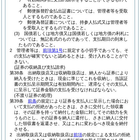
あること。
イ
郵便振替貯金払出証書については、管理者等を受取
人とするものであること。
ウ
郵便為替証書については、持参人払式又は管理者等
を受取人とするものであること。
(3)
国債若しくは地方債又は国債若しくは地方債の利札に
ついては、無記名式のものであって、支払期日の到来し
たものであること。
2
管理者等は、
前項第1号
に規定する小切手であっても、そ
の支払が確実でないと認めるときは、受け入れることがで
きない。
(証券の収納及び支払請求)
第38条
出納取扱店又は収納取扱店は、納人から証券により
納入を受けたときは、現金に準じてこれを収納し、当該証
書の支払呈示期間又は有効期間内に、遅滞なくその支払人
に呈示して証券金額の支払を受けなければならない。
(不渡り証券の処理)
第39条
前条
の規定により証券を支払人に呈示した場合にお
いて支払の拒絶があったときは、さきに交付した領収書
は、その証券を持って納付した金額に対してその効力を失
うものとし、その証券を納人に還付し、さきに納人に交付
した領収書を返還させ、又はこれに変わるべき現金を納付
させる。
2
出納取扱店又は収納取扱店は
前項
の規定による支払の拒絶