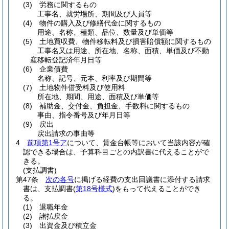
(3)
労務に関するもの
工事名、就労場所、期間及び人員等
(4)
物件の購入及び修繕代金に関するもの
用途、名称、種類、品位、数量及び単価等
(5)
土地買収費、物件移転料及び損害賠償額に関するもの
工事名又は用途、所在地、名称、面積、単価及び不動
産移転登記済年月日等
(6)
企業債費
名称、記号、元本、利率及び期間等
(7)
土地物件借受料及び使用料
所在地、期間、用途、面積及び単価等
(8)
補助金、交付金、負担金、手数料に関するもの
事由、指令番号及び年月日等
(9)
戻出
戻出請求の事由等
4
前項第1号ア
について、賃金台帳等において当該内容が確
認できる場合は、予算科目ごとの内訳書に代えることがで
きる。
(支払調書)
第47条
次の各号
に掲げる経費の支出回議書に添付する請求
書は、支払調書
(
第18号様式
)
をもって代えることができ
る。
(1)
退職年金
(2)
諸払戻金
(3)
出資金及び積立金