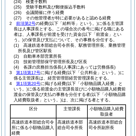
(24)
検査手数料
(25)
受験手数料及び郵便振込手数料
(26)
会議開催に伴う経費
(27)
その他管理者が特に必要があると認める経費
2
前項第2号
の経費
(以下「給料等」という。)
に係る主管課
長は人事課長とする。
この場合次の各号に掲げる職にある
者は、人事課長が前渡を受けた資金
(以下「前渡金」とい
う。)
の保管及び支払について、その事務を分任する。
(1)
高速鉄道本部総合司令所長、駅務管理所長、乗務管理
所長及び管区駅長
(2)
自動車本部営業所長
(3)
技術管理部保守管理所長及び区長
(4)
各課の庶務担当係長
(人事課にあっては労務係長)
3
第1項第17号
に掲げる経費
(以下「公共料金」という。)
に
係る主管課長は、経営管理部経営管理課長とする。
4
第1項第20号
に掲げる経費
(以下「小額物品購入経費」と
いう。)
に係る前渡金の主管課長並びに小額物品購入経費前
渡金の保管及び支払の事務を分任する者
(以下「小額物品購
入経費取扱者」という。)
は、次に掲げる者とする。
区分
主管課長
小額物品購入経費
取扱者
高速鉄道本部総合司令
高速鉄道本部
高速鉄道本部総合
所に係る小額物品購入
総合司令所長
司令所副所長
経費