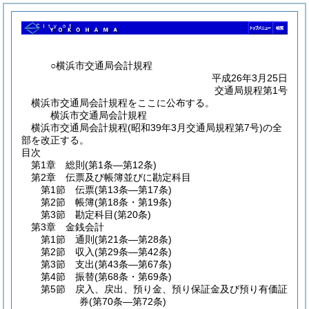
○横浜市交通局会計規程
平成26年3月25日
交通局規程第1号
横浜市交通局会計規程をここに公布する。
横浜市交通局会計規程
横浜市交通局会計規程(昭和39年3月交通局規程第7号)の全
部を改正する。
目次
第1章
総則
(第1条―第12条)
第2章
伝票及び帳簿並びに勘定科目
第1節
伝票
(第13条―第17条)
第2節
帳簿
(第18条・第19条)
第3節
勘定科目
(第20条)
第3章
金銭会計
第1節
通則
(第21条―第28条)
第2節
収入
(第29条―第42条)
第3節
支出
(第43条―第67条)
第4節
振替
(第68条・第69条)
第5節
戻入、戻出、預り金、預り保証金及び預り有価証
券
(第70条―第72条)