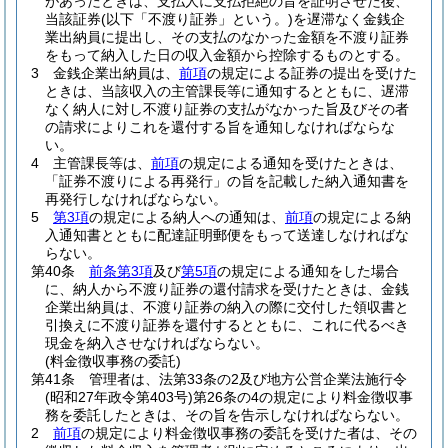
があったときは、支払人に支払拒絶の旨を証明させた後、
当該証券
(以下「不渡り証券」という。)
を遅滞なく金銭企
業出納員に提出し、その支払のなかった金額を不渡り証券
をもって納入した日の収入金額から控除するものとする。
3
金銭企業出納員は、
前項
の規定による証券の提出を受けた
ときは、当該収入の主管課長等に通知するとともに、遅滞
なく納人に対し不渡り証券の支払がなかった旨及びその者
の請求によりこれを還付する旨を通知しなければならな
い。
4
主管課長等は、
前項
の規定による通知を受けたときは、
「証券不渡りによる再発行」の旨を記載した納入通知書を
再発行しなければならない。
5
第3項
の規定による納人への通知は、
前項
の規定による納
入通知書とともに配達証明郵便をもって送達しなければな
らない。
第40条
前条第3項
及び
第5項
の規定による通知をした場合
に、納人から不渡り証券の還付請求を受けたときは、金銭
企業出納員は、不渡り証券の納入の際に交付した領収書と
引換えに不渡り証券を還付するとともに、これに代るべき
現金を納入させなければならない。
(料金徴収事務の委託)
第41条
管理者は、法第33条の2及び地方公営企業法施行令
(昭和27年政令第403号)
第26条の4の規定により料金徴収事
務を委託したときは、その旨を告示しなければならない。
2
前項
の規定により料金徴収事務の委託を受けた者は、その