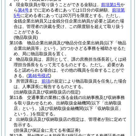
4
現金取扱員が取り扱うことができる金額は、
前項第1号
か
ら
第4号
までに定める者にあっては1日分の収納額、
前項第
5号
に定める者にあっては20万円を限度とする。
ただし、
金銭企業出納員又は金銭分任企業出納員が必要と認めた場
合は、管理者の決裁を受け、この限度額を超えて取り扱う
ことができる。
(物品取扱員)
第10条
物品企業出納員及び物品分任企業出納員
(以下「物品
企業出納員等」という。)
のつかさどる事務を補助させるた
め、局に物品取扱員を置く。
2
物品取扱員は、原則として、課の庶務担当係長若しくは経
理担当係長をもって充てるものとする。
ただし、必要があ
ると認められる場合は、その他の職員を任命することがで
きる。
(
第46号様式
)
3
所管課長は、
前項
の規定により物品取扱員を任免した場合
は、人事課長に報告するものとする。
(出納取扱店及び収納取扱店の指定)
第11条
交通事業の業務に係る金銭の出納事務及び収納事務
を取り扱わせるため、出納取扱金融機関
(以下「出納取扱
店」という。)
及び収納取扱金融機関
(以下「収納取扱店」
という。)
を指定する。
2
出納取扱店及び収納取扱店の指定は、管理者が別に定めて
告示する。
(担保及び保証金に充てる有価証券)
第12条
局が徴すべき担保及び保証金に充てる有価証券の種