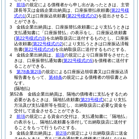
2
前項
の規定による債権者から申し出があったときは、主管
課長等又は金銭企業出納員は、口座振替払依頼書
(
第22号様
式の1
)
又は口座振込依頼書
(
第22号様式の2
)
を提出させるこ
とができる。
3
金銭企業出納員は、口座振替払依頼書により支払うときは
支払通知書に「口座振替払」の表示をし、口座振込依頼書
(
第22号様式の3
)
を出納取扱店に送付するものとし、口座振
込依頼書
(
第22号様式の2
)
により支払うときは口座振込済報
告書
(
第22号様式の4
)
を出納取扱店に送付するものとする。
4
金銭企業出納員は、
前項
の規定により口座振替をさせたと
きは、口座振替払通知書
(
第22号様式の5
)
を債権者に送付す
ることができる。
5
第78条第2項
の規定による口座振込領収書又は口座振込済
報告書をもって、
第48条
の規定による債権者の領収書とみ
なす。
(隔地払)
第52条
金銭企業出納員は、隔地の債権者に支払をするため
必要があるときは、隔地払依頼書
(
第23号様式
)
により支払
方法及び支払場所等を指定し、出納取扱店に必要な資金を
交付して送金させることができる。
2
前項
の規定による資金の交付は、支払通知書に「隔地払」
の表示をし、隔地払依頼書を添付して出納取扱店に送付す
ることをもって行うものとする。
3
金銭企業出納員は、
前2項
の規定により出納取扱店に送金
させたときは、直ちに送金通知書を債権者に送付しなけれ