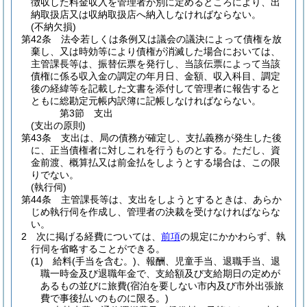
徴収した料金収入を管理者が別に定めるところにより、出
納取扱店又は収納取扱店へ納入しなければならない。
(不納欠損)
第42条
法令若しくは条例又は議会の議決によって債権を放
棄し、又は時効等により債権が消滅した場合においては、
主管課長等は、振替伝票を発行し、当該伝票によって当該
債権に係る収入金の調定の年月日、金額、収入科目、調定
後の経緯等を記載した文書を添付して管理者に報告すると
ともに総勘定元帳内訳簿に記帳しなければならない。
第3節
支出
(支出の原則)
第43条
支出は、局の債務が確定し、支払義務が発生した後
に、正当債権者に対しこれを行うものとする。
ただし、資
金前渡、概算払又は前金払をしようとする場合は、この限
りでない。
(執行伺)
第44条
主管課長等は、支出をしようとするときは、あらか
じめ執行伺を作成し、管理者の決裁を受けなければならな
い。
2
次に掲げる経費については、
前項
の規定にかかわらず、執
行伺を省略することができる。
(1)
給料
(手当を含む。)
、報酬、児童手当、退職手当、退
職一時金及び退職年金で、支給額及び支給期日の定めが
あるもの並びに旅費
(宿泊を要しない市内及び市外出張旅
費で事後払いのものに限る。)