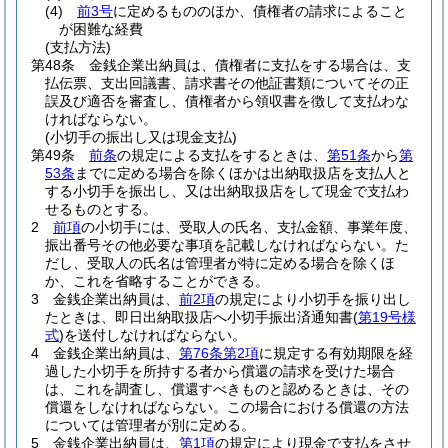
(4)
前3号
に定めるもののほか、債権者の請求によること
が困難な経費
(支払方法)
第48条
金銭企業出納員は、債権者に支払をする場合は、支
払伝票、支出回議書、請求書その他証書類についてその正
誤及び適否を審査し、債権者から領収書を徴して支払わな
ければならない。
(小切手の振出し又は現金支払)
第49条
前条
の規定による支払をするときは、
第51条
から
第
53条
までに定める場合を除くほかは出納取扱店を支払人と
する小切手を振出し、又は出納取扱店をして現金で支払わ
せるものとする。
2
前項
の小切手には、受取人の氏名、支払金額、事業年度、
振出番号その他必要な事項を記載しなければならない。
た
だし、受取人の氏名は管理者が特に定める場合を除くほ
か、これを省略することができる。
3
金銭企業出納員は、
前2項
の規定により小切手を振り出し
たときは、即日出納取扱店へ小切手振出済通知書
(
第19号様
式
)
を送付しなければならない。
4
金銭企業出納員は、
第76条第2項
に規定する有効期限を経
過した小切手を所持する者から償還の請求を受けた場合
は、これを調査し、償還すべきものと認めるときは、その
償還をしなければならない。
この場合における償還の方法
については管理者が別に定める。
5
金銭企業出納員は、
第1項
の規定により現金で支払をさせ