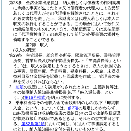
第28条
金銭企業出納員は、納人若しくは債権者の権利義務
に承継の事実が生じたとき又は債権者の代理人による受領
若しくは代理人がその代理権を解除されたときは、それぞ
れ必要書類を徴した上、承継者又は代理人若しくは本人に
収支の執行をすることができる。
この場合において数件又
は継続使用のものについては、収納伝票若しくは支払伝票
に「代理権検査了」の表示をして前記の必要書類の添付を
省略することができる。
第2節
収入
(収入の調定)
第29条
主管課長、総合司令所長、駅務管理所長、乗務管理
所長、営業所長及び保守管理所長
(以下「主管課長等」とい
う。)
は、収入を調定しようとするときは、収入の原因であ
る事実、所属年度、予算科目、勘定科目、未収金、未収収
益科目及び金額等を記載した回議書を作成し、管理者の決
裁を受けなければならない。
2
前項
の規定により調定がなされたときは、主管課長等は、
その都度納入通知書兼領収書
(以下「納入通知書」とい
う。)
(
第16号様式
)
を納人に交付する。
3
乗車料金等その他収入金で金銭即納のもの
(以下「即納収
入金」という。)
については、
前2項
の規定にかかわらず、
出納取扱店及び収納取扱店の収納日
(その日が出納取扱店及
び収納取扱店の休日であるときは、それらの翌営業日とす
る。
第32条第2項
において同じ。)
において事後調定するも
のとし、納入通知書の交付を要しないものとする。