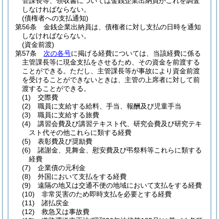
管課長等、領収書については金銭企業出納員がこれを調査
しなければならない。
(債権者への支払通知)
第56条
金銭企業出納員は、債権者に対し支払の日時を通知
しなければならない。
(資金前渡)
第57条
次の各号
に掲げる経費については、当該経費に係る
主管課長等に現金支払をさせるため、その資金を前渡する
ことができる。
ただし、主管課長等が事故により資金前渡
を受けることができないときは、主管の上席者に対して前
渡することができる。
(1)
交際費
(2)
職員に支給する給料、手当、報酬及び児童手当
(3)
職員に支給する旅費
(4)
講習会費及び講習テキスト代、研究会費及び研究テキ
スト代その他これらに類する経費
(5)
表彰費及び奨励費
(6)
諸謝金、見舞金、慰安費及び弔祭料等これらに類する
経費
(7)
企業債の元利金
(8)
外国において支払をする経費
(9)
遠隔の地又は交通不便の地域において支払をする経費
(10)
非常災害のため即時支払を必要とする経費
(11)
諸払戻金
(12)
救急又は事故費