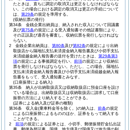
たときは、直ちに調定の取消又は更正をしなければならな
い。
この場合における調定の取消又は更正の手続について
は、
第29条
の規定を準用する。
(収納伝票の発行)
第34条
金銭企業出納員は、納入された収入について回議書
及び
第75条
の規定による受入通知書その他証書類により、
その正誤及び適否を審査し、収納伝票を発行しなければな
らない。
2
金銭企業出納員は、
第80条
及び
第82条
の規定により出納
取扱店から隔地払支払未済資金納入報告書及び小切手支払
未済繰越金納入報告書の送付を受けたときは、
第29条第3
項
の規定による事後調定を行い、
前項
の規定により収納伝
票を発行しなければならない。
ただし、この場合、隔地払
支払未済資金納入報告書及び小切手支払未済繰越金納入報
告書をもって、受入通知書とみなす。
(口座振替による納入)
第35条
納人が出納取扱店又は収納取扱店に預金口座を設け
ている場合は、出納取扱店又は収納取扱店に請求して口座
振替の方法により納入することができる。
(証券による納入及び証券の種類)
第36条
収入金
(乗車料金等を除く。)
の納入は、
前条
の規定
による口座振替によるもののほか、証券をもって納入する
ことができる。
2
前項
の規定による証券とは、小切手、郵便振替貯金払出証
書、郵便為替証書、国債、地方債及び国債又は地方債の利