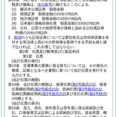
類及び価格は、
次の各号
に掲げるところによる。
(1)
横浜市公債証券 額面金額
(2)
国債証券 額面金額の10分の9以内
(3)
地方債証券 額面金額の10分の9以内
(4)
日本銀行適格担保社債 額面金額の10分の9以内
(5)
公社、公団その他管理者が適格と認める公社債証券
時価の10分の9以内
2
前項
のうち記名証券については委任状又は売却承諾書を添
付する等法律上局がその所有権を取得できる手続を経た後
でなければ、これを徴してはならない。
第2章
伝票及び帳簿並びに勘定科目
第1節
伝票
(会計伝票の発行)
第13条
交通事業の業務に係る取引については、その発生の
都度、証拠となるべき書類に基づいて会計伝票を発行する
ものとする。
(会計伝票の種類)
第14条
会計伝票の種類は、振替伝票
(
第2号様式の1
)
、振替
伝票継続用紙
(
第2号様式の2
)
、収納伝票
(
第3号様式の1
)
、
収納伝票継続用紙
(
第3号様式の2
)
及び支払伝票
(
第4号様式
)
の5種とする。
(会計伝票の表示)
第15条
戻入、戻出、前年度又は翌年度に係る収納及び支
払、口座振替又は証券による収納及び支払、資金前渡、概