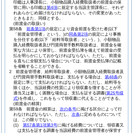
印鑑は人事課長に、小額物品購入経費取扱者の前渡金の保
管に用いる印鑑は
第4項
に規定する当該主管課長に、それぞ
れあらかじめ届け出なければならない。
その変更があった
ときもまた、同様とする。
(前渡金の取扱い)
第58条
前条第1項
の規定により資金前渡を受けた者
(以下
「前渡金管理者」という。)
の
同条第2項
の規定により事務
を分任する者
(以下「給料等取扱者」という。)
、小額物品
購入経費取扱者及び円貨両替手数料取扱者は、前渡金を確
実な方法により保管し、前渡金受払簿を備えて前渡金の受
払を明らかにしておかなければならない。
ただし、前渡金
を直ちに全額支払う場合については、前渡金受払簿の記載
を省略することができる。
2
前渡金管理者、給料等取扱者、小額物品購入経費取扱者及
び円貨両替手数料取扱者は、支払をする場合は、
第48条
の
規定に準じて支払わなければならない。
ただし、給料等を
除くほか、当該経費の性質により領収書を徴することが不
適当又は著しく困難な場合は、支払を証する調書
(
第25号様
式
)
を作成し、これをもって領収書に代えることができる。
(前渡金の精算)
第59条
前渡金の精算は、
次の各号
に掲げる区分によって行
わなければならない。
ただし、
次条
に定めるものについて
は、この限りでない。
(1)
第57条第1項第3号
に掲げる経費については、領収書又
は支払を証する調書を当該経費の前渡金管理者が保管す