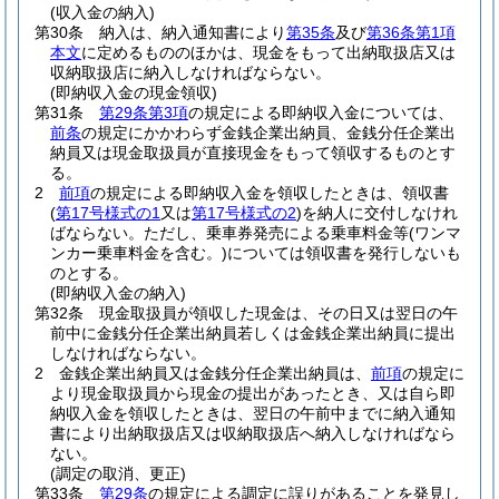
(収入金の納入)
第30条
納入は、納入通知書により
第35条
及び
第36条第1項
本文
に定めるもののほかは、現金をもって出納取扱店又は
収納取扱店に納入しなければならない。
(即納収入金の現金領収)
第31条
第29条第3項
の規定による即納収入金については、
前条
の規定にかかわらず金銭企業出納員、金銭分任企業出
納員又は現金取扱員が直接現金をもって領収するものとす
る。
2
前項
の規定による即納収入金を領収したときは、領収書
(
第17号様式の1
又は
第17号様式の2
)
を納人に交付しなけれ
ばならない。
ただし、乗車券発売による乗車料金等
(ワンマ
ンカー乗車料金を含む。)
については領収書を発行しないも
のとする。
(即納収入金の納入)
第32条
現金取扱員が領収した現金は、その日又は翌日の午
前中に金銭分任企業出納員若しくは金銭企業出納員に提出
しなければならない。
2
金銭企業出納員又は金銭分任企業出納員は、
前項
の規定に
より現金取扱員から現金の提出があったとき、又は自ら即
納収入金を領収したときは、翌日の午前中までに納入通知
書により出納取扱店又は収納取扱店へ納入しなければなら
ない。
(調定の取消、更正)
第33条
第29条
の規定による調定に誤りがあることを発見し