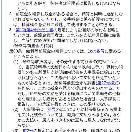
ともに引き継ぎ、後任者は管理者に報告しなければなら
ない。
2
前渡金を精算し残金がある場合は、精算と同時に返納しな
ければならない。
ただし、公共料金に係る前渡金について
は、精算残金を翌月に繰越して使用することができる。
3
第1項第4号ただし書
の規定により証書類の添付を省略し
たときは、前渡金管理者は、これらを支払年月日順に編集
し、当該年度経過後7年間保存しなければならない。
(給料等前渡金の精算)
第60条
給料等前渡金の精算については、
次の各号
に定める
ところによる。
(1)
給料等取扱者は、その分任する前渡金の支払につい
て、当該給料等の支給日から1週間以内に行い、職員の領
収印のある所属別支給明細内訳書を人事課長に提出しな
ければならない。
この場合において支払を終えていない
ものがあるときは、給料等前渡金未払調書
(
第27号様式
)
を作成し、これに残金を添えて提出するものとする。
た
だし、給料等の支給を受ける職員について退職その他特
別な理由により必要があると認めた場合は、人事課長に
報告し、その承認を得たときは、この限りでない。
(2)
人事課長は、
前号
の規定により給料等取扱者から提出
を受けた残金については、職員に支払うべきものは速や
かに支払い、戻入すべきものは直ちに戻入しなければな
らない。
(3)
前2号
の規定による手続を終えた後、職員の領収印の