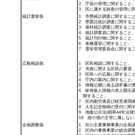
2 庁舎の管理に関すること
3 区に属する財産の管理に
統計選挙係
1 市勢統計調査に関するこ
2 県委託統計調査に関する
3 基幹統計調査に関するこ
4 統計調査員に関すること
5 統計刊行物に関すること
6 各種選挙に関すること。
7 選挙管理委員会に関する
広報相談係
1 区民相談に関すること。
2 市政に関する区民の要望
3 区民への広報に関するこ
4 庁内の案内に関すること
5 情報公開に係る請求書の
6 保有個人情報の本人開示
関すること。
7 区内勤労者及び経営者団
8 人生記念植樹の受付に関
9 地価公示法
(昭和44年法律
10 他の係の主管に属しない
企画調整係
1 区の主要事務事業の企画
2 区内の事務事業の総合調