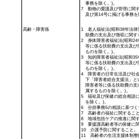
事務を除く。)
。
7 動物の愛護及び管理に関
及び第14号に掲げる事務を
高齢・障害係
1 老人福祉法
(昭和38年法律
助費の支出及び徴収に関す
2 身体障害者福祉法
(昭和24
等に係る扶助費の支出及び
ものを除く。)
。
3 知的障害者福祉法
(昭和3
等に係る扶助費の支出及び
ものを除く。)
。
4 障害者の日常生活及び社
下「障害者総合支援法」と
障害者等に係る扶助費の支
属するものを除く。)
。
5 福祉及び保健の総合相談
を除く。)
。
6 分担事務5の相談に基づ
7 高齢者の福祉に関するこ
8 地域包括ケアの推進に関
9 要援護高齢者等の保健に
10 介護予防に関すること。
11 高齢者の生活支援体制