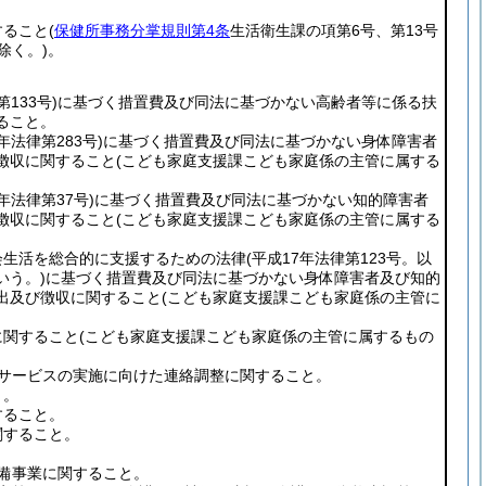
すること
(
保健所事務分掌規則第4条
生活衛生課の項第6号、第13号
除く。)
。
第133号)
に基づく措置費及び同法に基づかない高齢者等に係る扶
ること。
年法律第283号)
に基づく措置費及び同法に基づかない身体障害者
徴収に関すること
(こども家庭支援課こども家庭係の主管に属する
5年法律第37号)
に基づく措置費及び同法に基づかない知的障害者
徴収に関すること
(こども家庭支援課こども家庭係の主管に属する
会生活を総合的に支援するための法律
(平成17年法律第123号。以
いう。)
に基づく措置費及び同法に基づかない身体障害者及び知的
出及び徴収に関すること
(こども家庭支援課こども家庭係の主管に
に関すること
(こども家庭支援課こども家庭係の主管に属するもの
くサービスの実施に向けた連絡調整に関すること。
と。
すること。
関すること。
整備事業に関すること。