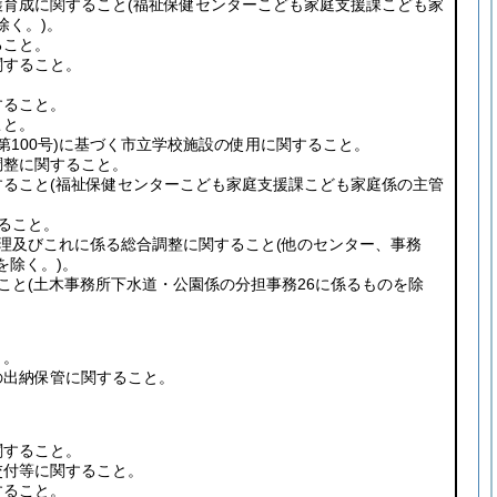
護育成に関すること
(福祉保健センターこども家庭支援課こども家
除く。)
。
ること。
関すること。
すること。
こと。
第100号)
に基づく市立学校施設の使用に関すること。
調整に関すること。
すること
(福祉保健センターこども家庭支援課こども家庭係の主管
ること。
管理及びこれに係る総合調整に関すること
(他のセンター、事務
を除く。)
。
こと
(土木事務所下水道・公園係の分担事務26に係るものを除
と。
の出納保管に関すること。
関すること。
交付等に関すること。
すること。