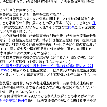
認定等に関すること
(介護保険被保険者証、介護保険資格者証等に
ービス計画等に関すること。
護保険施設に係る調査、指導等に関すること。
者及び精神障害者の福祉及び保健に関すること
(福祉保健課運営企
こども家庭係の主管に属するもの及び手当に関すること並びに
保
齢・障害支援課の項第1号から第3号まで並びに
同条
こども家庭支
掲げる事務を除く。)
。
定する介護給付費等、特定障害者特別給付費、特例特定障害者特別
費等、計画相談支援給付費、特例計画相談支援給付費、療養介護
医療費、補装具費及び高額障害福祉サービス等給付費の支給決定
いては、認定調査及び医師意見書に係る部分に限る。)
に関するこ
も家庭係の主管に属するものを除く。)
。
定する自立支援医療費の支給認定等に関すること
(認定の決定に関
援課こども家庭係の主管に属するものを除く。)
。
ビス費及び高額地域生活支援サービス費の支給等に関する規則
29号)
に規定する地域生活支援サービス費及び高額地域生活支援
関すること
(こども家庭支援課こども家庭係の主管に属するものを
障害児通所給付費、特例障害児通所給付費、高額障害児通所給付
及び特例障害児相談支援給付費の支給決定等に関すること
(こども
主管に属するものを除く。)
。
福祉保健課運営企画係及びこども家庭支援課こども家庭係の主管
事務分掌規則第4条
高齢・障害支援課の項第1号に掲げる事務を除