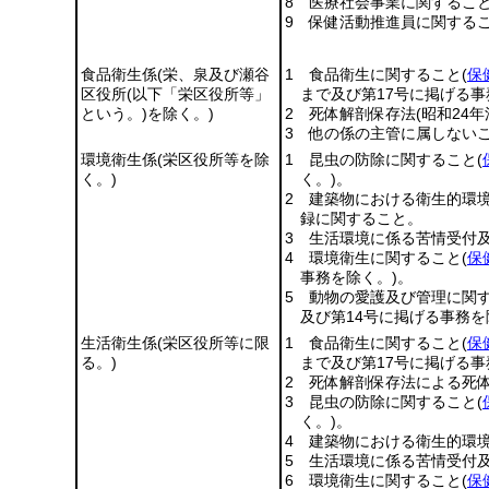
8 医療社会事業に関するこ
9 保健活動推進員に関する
食品衛生係
(栄、泉及び瀬谷
1 食品衛生に関すること
(
保
区役所
(以下「栄区役所等」
まで及び第17号に掲げる事
という。)
を除く。)
2 死体解剖保存法
(昭和24年
3 他の係の主管に属しない
環境衛生係
(栄区役所等を除
1 昆虫の防除に関すること
(
く。)
く。)
。
2 建築物における衛生的環
録に関すること。
3 生活環境に係る苦情受付
4 環境衛生に関すること
(
保
事務を除く。)
。
5 動物の愛護及び管理に関
及び第14号に掲げる事務を
生活衛生係
(栄区役所等に限
1 食品衛生に関すること
(
保
る。)
まで及び第17号に掲げる事
2 死体解剖保存法による死
3 昆虫の防除に関すること
(
く。)
。
4 建築物における衛生的環
5 生活環境に係る苦情受付
6 環境衛生に関すること
(
保