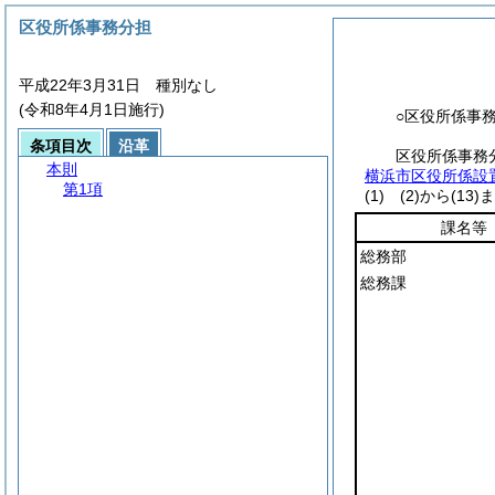
区役所係事務分担
平成22年3月31日 種別なし
(令和8年4月1日施行)
○区役所係事
条項目次
沿革
区役所係事務
本則
横浜市区役所係設
第1項
(1)
(2)
から
(13)
ま
課名等
総務部
総務課