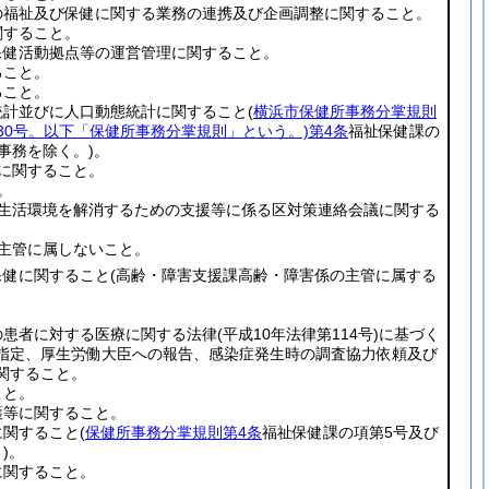
の福祉及び保健に関する業務の連携及び企画調整に関すること。
関すること。
保健活動拠点等の運営管理に関すること。
ること。
ること。
統計並びに人口動態統計に関すること
(
横浜市保健所事務分掌規則
第30号。以下「保健所事務分掌規則」という。)
第4条
福祉保健課の
事務を除く。)
。
報に関すること。
。
な生活環境を解消するための支援等に係る区対策連絡会議に関する
の主管に属しないこと。
保健に関すること
(高齢・障害支援課高齢・障害係の主管に属する
の患者に対する医療に関する法律
(平成10年法律第114号)
に基づく
指定、厚生労働大臣への報告、感染症発生時の調査協力依頼及び
関すること。
こと。
護等に関すること。
に関すること
(
保健所事務分掌規則第4条
福祉保健課の項第5号及び
)
。
に関すること。