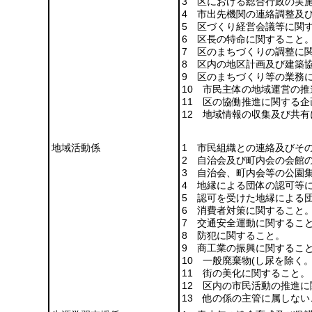
3 区における総合行政の実
4 市出先機関の連絡調整及
5 区づくり経営会議等に関
6 区長の特命に関すること
7 区のまちづくりの調整に
8 区内の地区計画及び建築
9 区のまちづくり等の業務
10 市民主体の地域運営の
11 区の協働推進に関する
12 地域情報の収集及び共
地域活動係
1 市民組織との連絡及びそ
2 自治会及び町内会の会館
3 自治会、町内会等の公園
4 地縁による団体の認可等
5 認可を受けた地縁による
6 消費者対策に関すること
7 交通安全運動に関するこ
8 防犯に関すること。
9 商工業の振興に関するこ
10 一般廃棄物
(し尿を除く。
11 街の美化に関すること。
12 区内の市民活動の推進
13 他の係の主管に属しない