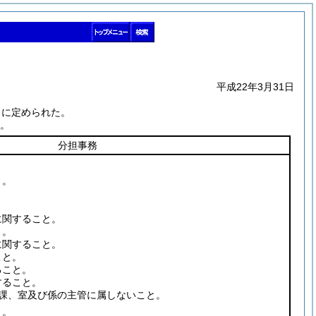
平成22年3月31日
うに定められた。
。
分担事務
と。
。
。
に関すること。
と。
に関すること。
こと。
ること。
すること。
、課、室及び係の主管に属しないこと。
と。