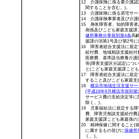
12 介護保険に係る要介護
関することを含む。)
。
13 介護保険に係る居宅サ
14 介護保険事業者及び介
15 身体障害者、知的障害
画係及びこども家庭支援課
健所事務分掌規則第4条
高
援課の項第1号及び第2号に
16 障害者総合支援法に規
給付費、地域相談支援給付
医療費、基準該当療養介護
等
(障害支援区分認定につ
と
(こども家庭支援課こど
17 障害者総合支援法に規
すること及びこども家庭支
18
横浜市地域生活支援サー
(平成18年9月横浜市規則第1
サービス費の支給決定等に
除く。)
。
19 児童福祉法に規定する
費、障害児相談支援給付費
家庭支援課こども家庭係の
20 精神保健に関すること
(
に属するもの並びに
保健所
く。)
。