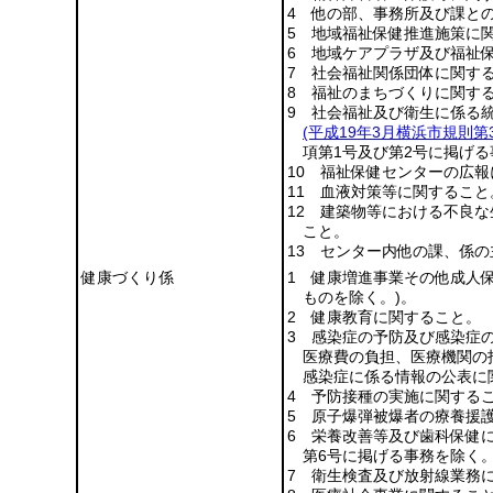
4 他の部、事務所及び課と
5 地域福祉保健推進施策に
6 地域ケアプラザ及び福祉
7 社会福祉関係団体に関す
8 福祉のまちづくりに関す
9 社会福祉及び衛生に係る
(平成19年3月横浜市規則
項第1号及び第2号に掲げる
10 福祉保健センターの広
11 血液対策等に関すること
12 建築物等における不良
こと。
13 センター内他の課、係
健康づくり係
1 健康増進事業その他成人
ものを除く。)
。
2 健康教育に関すること。
3 感染症の予防及び感染症
医療費の負担、医療機関の
感染症に係る情報の公表に
4 予防接種の実施に関する
5 原子爆弾被爆者の療養援
6 栄養改善等及び歯科保健
第6号に掲げる事務を除く。
7 衛生検査及び放射線業務