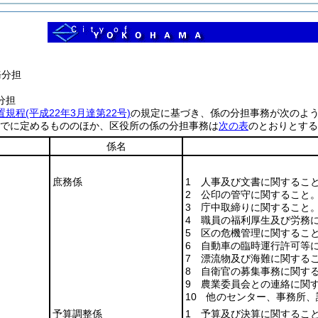
務分担
分担
置規程
(平成22年3月達第22号)
の規定に基づき、係の分担事務が次のよ
でに定めるもののほか、区役所の係の分担事務は
次の表
のとおりとする
係名
庶務係
1 人事及び文書に関するこ
2 公印の管守に関すること
3 庁中取締りに関すること
4 職員の福利厚生及び労務
5 区の危機管理に関するこ
6 自動車の臨時運行許可等
7 漂流物及び海難に関する
8 自衛官の募集事務に関す
9 農業委員会との連絡に関
10 他のセンター、事務所
予算調整係
1 予算及び決算に関するこ