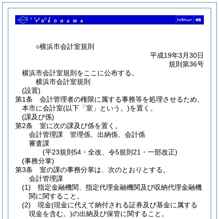
○横浜市会計室規則
平成19年3月30日
規則第36号
横浜市会計室規則をここに公布する。
横浜市会計室規則
(設置)
第1条
会計管理者の権限に属する事務等を処理させるため、
本市に会計室
(以下「室」という。)
を置く。
(課及び係)
第2条
室に次の課及び係を置く。
会計管理課 管理係、出納係、会計係
審査課
(平23規則54・全改、令5規則21・一部改正)
(事務分掌)
第3条
室の課の事務分掌は、次のとおりとする。
会計管理課
(1)
指定金融機関、指定代理金融機関及び収納代理金融機
関に関すること。
(2)
現金
(現金に代えて納付される証券及び基金に属する
現金を含む。)
の出納及び保管に関すること。