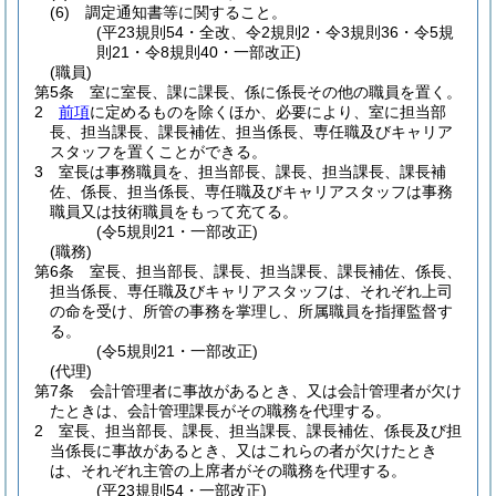
(6)
調定通知書等に関すること。
(平23規則54・全改、令2規則2・令3規則36・令5規
則21・令8規則40・一部改正)
(職員)
第5条
室に室長、課に課長、係に係長その他の職員を置く。
2
前項
に定めるものを除くほか、必要により、室に担当部
長、担当課長、課長補佐、担当係長、専任職及びキャリア
スタッフを置くことができる。
3
室長は事務職員を、担当部長、課長、担当課長、課長補
佐、係長、担当係長、専任職及びキャリアスタッフは事務
職員又は技術職員をもって充てる。
(令5規則21・一部改正)
(職務)
第6条
室長、担当部長、課長、担当課長、課長補佐、係長、
担当係長、専任職及びキャリアスタッフは、それぞれ上司
の命を受け、所管の事務を掌理し、所属職員を指揮監督す
る。
(令5規則21・一部改正)
(代理)
第7条
会計管理者に事故があるとき、又は会計管理者が欠け
たときは、会計管理課長がその職務を代理する。
2
室長、担当部長、課長、担当課長、課長補佐、係長及び担
当係長に事故があるとき、又はこれらの者が欠けたとき
は、それぞれ主管の上席者がその職務を代理する。
(平23規則54・一部改正)