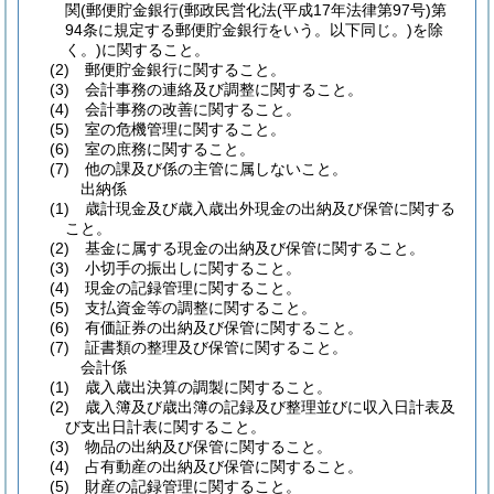
関
(郵便貯金銀行
(郵政民営化法
(平成17年法律第97号)
第
94条に規定する郵便貯金銀行をいう。以下同じ。)
を除
く。)
に関すること。
(2)
郵便貯金銀行に関すること。
(3)
会計事務の連絡及び調整に関すること。
(4)
会計事務の改善に関すること。
(5)
室の危機管理に関すること。
(6)
室の庶務に関すること。
(7)
他の課及び係の主管に属しないこと。
出納係
(1)
歳計現金及び歳入歳出外現金の出納及び保管に関する
こと。
(2)
基金に属する現金の出納及び保管に関すること。
(3)
小切手の振出しに関すること。
(4)
現金の記録管理に関すること。
(5)
支払資金等の調整に関すること。
(6)
有価証券の出納及び保管に関すること。
(7)
証書類の整理及び保管に関すること。
会計係
(1)
歳入歳出決算の調製に関すること。
(2)
歳入簿及び歳出簿の記録及び整理並びに収入日計表及
び支出日計表に関すること。
(3)
物品の出納及び保管に関すること。
(4)
占有動産の出納及び保管に関すること。
(5)
財産の記録管理に関すること。