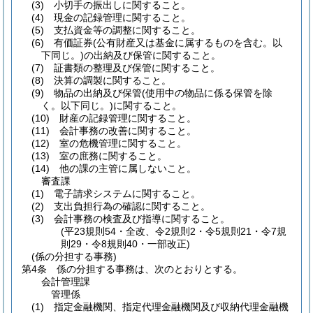
(3)
小切手の振出しに関すること。
(4)
現金の記録管理に関すること。
(5)
支払資金等の調整に関すること。
(6)
有価証券
(公有財産又は基金に属するものを含む。以
下同じ。)
の出納及び保管に関すること。
(7)
証書類の整理及び保管に関すること。
(8)
決算の調製に関すること。
(9)
物品の出納及び保管
(使用中の物品に係る保管を除
く。以下同じ。)
に関すること。
(10)
財産の記録管理に関すること。
(11)
会計事務の改善に関すること。
(12)
室の危機管理に関すること。
(13)
室の庶務に関すること。
(14)
他の課の主管に属しないこと。
審査課
(1)
電子請求システムに関すること。
(2)
支出負担行為の確認に関すること。
(3)
会計事務の検査及び指導に関すること。
(平23規則54・全改、令2規則2・令5規則21・令7規
則29・令8規則40・一部改正)
(係の分担する事務)
第4条
係の分担する事務は、次のとおりとする。
会計管理課
管理係
(1)
指定金融機関、指定代理金融機関及び収納代理金融機