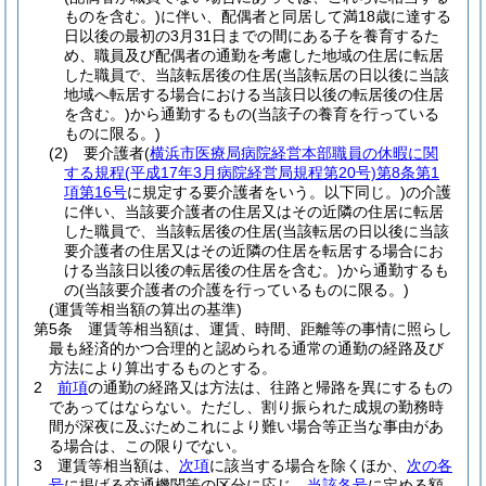
ものを含む。)
に伴い、配偶者と同居して満18歳に達する
日以後の最初の3月31日までの間にある子を養育するた
め、職員及び配偶者の通勤を考慮した地域の住居に転居
した職員で、当該転居後の住居
(当該転居の日以後に当該
地域へ転居する場合における当該日以後の転居後の住居
を含む。)
から通勤するもの
(当該子の養育を行っている
ものに限る。)
(2)
要介護者
(
横浜市医療局病院経営本部職員の休暇に関
する規程
(平成17年3月病院経営局規程第20号)
第8条第1
項第16号
に規定する要介護者をいう。以下同じ。)
の介護
に伴い、当該要介護者の住居又はその近隣の住居に転居
した職員で、当該転居後の住居
(当該転居の日以後に当該
要介護者の住居又はその近隣の住居を転居する場合にお
ける当該日以後の転居後の住居を含む。)
から通勤するも
の
(当該要介護者の介護を行っているものに限る。)
(運賃等相当額の算出の基準)
第5条
運賃等相当額は、運賃、時間、距離等の事情に照らし
最も経済的かつ合理的と認められる通常の通勤の経路及び
方法により算出するものとする。
2
前項
の通勤の経路又は方法は、往路と帰路を異にするもの
であってはならない。
ただし、割り振られた成規の勤務時
間が深夜に及ぶためこれにより難い場合等正当な事由があ
る場合は、この限りでない。
3
運賃等相当額は、
次項
に該当する場合を除くほか、
次の各
号
に掲げる交通機関等の区分に応じ、
当該各号
に定める額