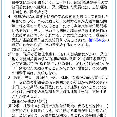
最長支給単位期間をいう。以下同じ。)
に係る通勤手当の支
給日前において離職し、又は死亡した職員には、当該通勤
手当をその際支給する。
4
職員がその所属する給料の支給義務者を異にして異動した
場合であって、その異動した日の属する月が支給単位期間
等に係る最初の月であるときにおける当該支給単位期間等
に係る通勤手当は、その月の初日に職員が所属する給料の
支給義務者において支給する。
この場合において、職員の
異動が当該通勤手当の支給日前であるときは、
第1項本文
の
規定にかかわらず、その際支給するものとする。
(支給しない場合等)
第11条
職員が公務上負傷し、若しくは疾病にかかり、又は
地方公務員災害補償法
(昭和42年法律第121号)
第2条第2項
及び第3項に定める通勤により負傷し、若しくは疾病にかか
り、療養のため勤務することができない場合は、その期間
の通勤手当は、支給しない。
2
通勤手当は、職員が、出張、休暇、欠勤その他の事由によ
り、支給単位期間等に係る最初の月の初日から最後の月の
末日までの期間の全日数にわたって通勤しないこととなる
ときは、当該支給単位期間等に係る通勤手当は、支給する
ことができない。
(返納の事由及び額等)
第12条
通勤手当
(1箇月の支給単位期間に係るものを除く。)
を支給される職員につき、次に掲げる事由が生じた場合に
は、当該職員に、支給単位期間のうちこれらの事由が生じ