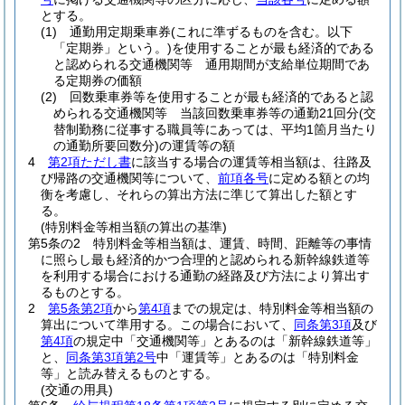
とする。
(1)
通勤用定期乗車券
(これに準ずるものを含む。以下
「定期券」という。)
を使用することが最も経済的である
と認められる交通機関等 通用期間が支給単位期間であ
る定期券の価額
(2)
回数乗車券等を使用することが最も経済的であると認
められる交通機関等 当該回数乗車券等の通勤21回分
(交
替制勤務に従事する職員等にあっては、平均1箇月当たり
の通勤所要回数分)
の運賃等の額
4
第2項ただし書
に該当する場合の運賃等相当額は、往路及
び帰路の交通機関等について、
前項各号
に定める額との均
衡を考慮し、それらの算出方法に準じて算出した額とす
る。
(特別料金等相当額の算出の基準)
第5条の2
特別料金等相当額は、運賃、時間、距離等の事情
に照らし最も経済的かつ合理的と認められる新幹線鉄道等
を利用する場合における通勤の経路及び方法により算出す
るものとする。
2
第5条第2項
から
第4項
までの規定は、特別料金等相当額の
算出について準用する。
この場合において、
同条第3項
及び
第4項
の規定中「交通機関等」とあるのは「新幹線鉄道等」
と、
同条第3項第2号
中「運賃等」とあるのは「特別料金
等」と読み替えるものとする。
(交通の用具)