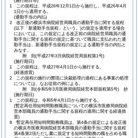
(施行期日等)
1
この規程は、平成26年12月1日から施行し、平成26年4月
1日から適用する。
(通勤手当の内払)
2
改正後の横浜市病院経営局職員の通勤手当に関する規程
(以下「新通勤手当規程」という。)
の規定を適用する場合
においては、この規定による改正前の病院経営局職員の通
勤手当に関する規程の規定に基づいて職員に支払われた通
勤手当は、新通勤手当規程の規定による通勤手当の内払と
みなす。
附
則
(平成27年3月
病院経営局規程第1号)
(施行期日)
1
この規程は、平成27年4月1日から施行する。
(経過措置)
2
この規程の施行の際現に決裁処理の過程にある事案の処理
については、なお従前の例による。
附
則
(令和5年3月
医療局病院経営本部規程第5号)
抄
(施行期日)
1
この規程は、令和5年4月1日から施行する。
(暫定再任用短時間勤務職員についての横浜市医療局病院経
営本部職員の通勤手当に関する規程の適用に関する経過措
置)
8
暫定再任用短時間勤務職員は、第4条の規定による改正後
の横浜市医療局病院経営本部職員の通勤手当に関する規程
第4条第2項ただし書に規定する短時間勤務の職を占める職