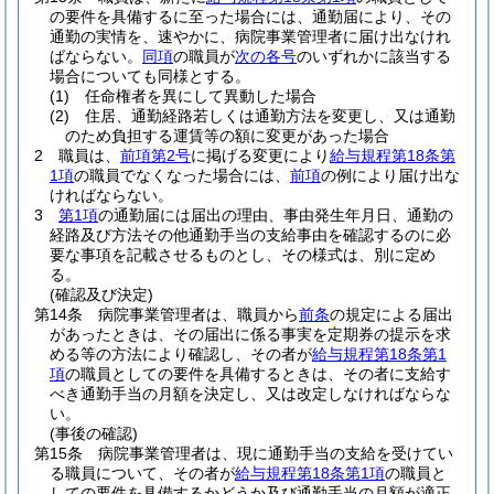
の要件を具備するに至った場合には、通勤届により、その
通勤の実情を、速やかに、病院事業管理者に届け出なけれ
ばならない。
同項
の職員が
次の各号
のいずれかに該当する
場合についても同様とする。
(1)
任命権者を異にして異動した場合
(2)
住居、通勤経路若しくは通勤方法を変更し、又は通勤
のため負担する運賃等の額に変更があった場合
2
職員は、
前項第2号
に掲げる変更により
給与規程第18条第
1項
の職員でなくなった場合には、
前項
の例により届け出な
ければならない。
3
第1項
の通勤届には届出の理由、事由発生年月日、通勤の
経路及び方法その他通勤手当の支給事由を確認するのに必
要な事項を記載させるものとし、その様式は、別に定め
る。
(確認及び決定)
第14条
病院事業管理者は、職員から
前条
の規定による届出
があったときは、その届出に係る事実を定期券の提示を求
める等の方法により確認し、その者が
給与規程第18条第1
項
の職員としての要件を具備するときは、その者に支給す
べき通勤手当の月額を決定し、又は改定しなければならな
い。
(事後の確認)
第15条
病院事業管理者は、現に通勤手当の支給を受けてい
る職員について、その者が
給与規程第18条第1項
の職員と
しての要件を具備するかどうか及び通勤手当の月額が適正