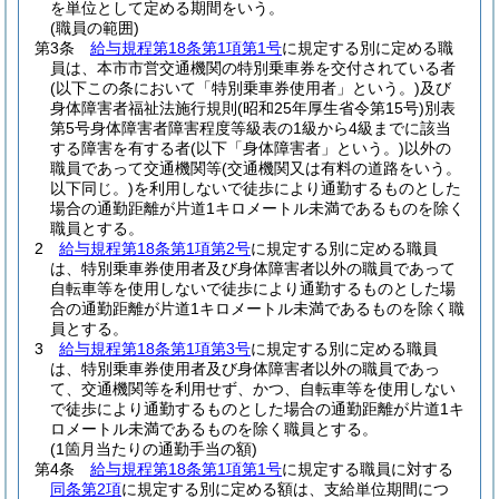
を単位として定める期間をいう。
(職員の範囲)
第3条
給与規程第18条第1項第1号
に規定する別に定める職
員は、本市市営交通機関の特別乗車券を交付されている者
(以下この条において「特別乗車券使用者」という。)
及び
身体障害者福祉法施行規則
(昭和25年厚生省令第15号)
別表
第5号身体障害者障害程度等級表の1級から4級までに該当
する障害を有する者
(以下「身体障害者」という。)
以外の
職員であって交通機関等
(交通機関又は有料の道路をいう。
以下同じ。)
を利用しないで徒歩により通勤するものとした
場合の通勤距離が片道1キロメートル未満であるものを除く
職員とする。
2
給与規程第18条第1項第2号
に規定する別に定める職員
は、特別乗車券使用者及び身体障害者以外の職員であって
自転車等を使用しないで徒歩により通勤するものとした場
合の通勤距離が片道1キロメートル未満であるものを除く職
員とする。
3
給与規程第18条第1項第3号
に規定する別に定める職員
は、特別乗車券使用者及び身体障害者以外の職員であっ
て、交通機関等を利用せず、かつ、自転車等を使用しない
で徒歩により通勤するものとした場合の通勤距離が片道1キ
ロメートル未満であるものを除く職員とする。
(1箇月当たりの通勤手当の額)
第4条
給与規程第18条第1項第1号
に規定する職員に対する
同条第2項
に規定する別に定める額は、支給単位期間につ