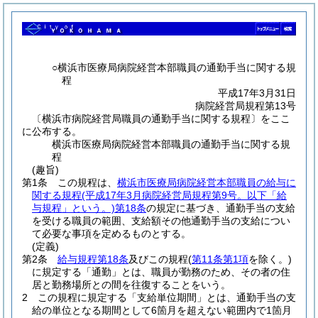
○横浜市医療局病院経営本部職員の通勤手当に関する規
程
平成17年3月31日
病院経営局規程第13号
〔横浜市病院経営局職員の通勤手当に関する規程〕をここ
に公布する。
横浜市医療局病院経営本部職員の通勤手当に関する規
程
(趣旨)
第1条
この規程は、
横浜市医療局病院経営本部職員の給与に
関する規程
(平成17年3月病院経営局規程第9号。以下「給
与規程」という。)
第18条
の規定に基づき、通勤手当の支給
を受ける職員の範囲、支給額その他通勤手当の支給につい
て必要な事項を定めるものとする。
(定義)
第2条
給与規程第18条
及びこの規程
(
第11条第1項
を除く。)
に規定する「通勤」とは、職員が勤務のため、その者の住
居と勤務場所との間を往復することをいう。
2
この規程に規定する「支給単位期間」とは、通勤手当の支
給の単位となる期間として6箇月を超えない範囲内で1箇月