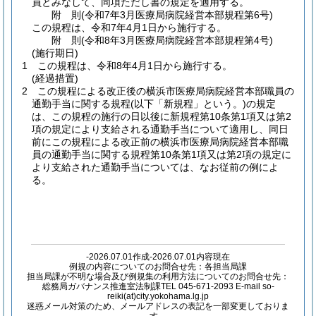
員とみなして、同項ただし書の規定を適用する。
附
則
(令和7年3月
医療局病院経営本部規程第6号)
この規程は、令和7年4月1日から施行する。
附
則
(令和8年3月
医療局病院経営本部規程第4号)
(施行期日)
1
この規程は、令和8年4月1日から施行する。
(経過措置)
2
この規程による改正後の横浜市医療局病院経営本部職員の
通勤手当に関する規程
(以下「新規程」という。)
の規定
は、この規程の施行の日以後に新規程第10条第1項又は第2
項の規定により支給される通勤手当について適用し、同日
前にこの規程による改正前の横浜市医療局病院経営本部職
員の通勤手当に関する規程第10条第1項又は第2項の規定に
より支給された通勤手当については、なお従前の例によ
る。
-2026.07.01作成-2026.07.01内容現在
例規の内容についてのお問合せ先：各担当局課
担当局課が不明な場合及び例規集の利用方法についてのお問合せ先：
総務局ガバナンス推進室法制課TEL 045-671-2093 E-mail so-
reiki(at)city.yokohama.lg.jp
迷惑メール対策のため、メールアドレスの表記を一部変更しておりま
す。