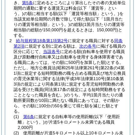
き、
第5条
に定めるところにより算出したその者の支給単位
期間の通勤に要する運賃又は料金
(以下「運賃等」とい
う。)
の額に相当する額
(以下「運賃等相当額」という。)
を
当該支給単位期間の月数で除して得た額
(以下「1箇月当た
りの運賃等相当額」という。)
の総額
(1箇月当たりの運賃等
相当額の総額が150,000円を超えるときは、150,000円)
と
する。
2
給与規程第18条第1項第2号
に規定する職員に対する
同条
第2項
に規定する別に定める額は、
次の各号
に掲げる職員の
区分に応じて、
当該各号
に定める額
(自転車を使用する職員
及び原動機付自転車又は自動車を使用する身体障害者であ
る職員にあっては、その額に500円を加算した額)
とする。
ただし、地方公務員法
(昭和25年法律第261号)
第22条の4第
1項に規定する短時間勤務の職を占める職員及び地方公務員
の育児休業等に関する法律
(平成3年法律第110号)
第10条第
3項の規定により同条第1項に規定する育児短時間勤務の承
認を受けた職員
(同法第17条の規定による短時間勤務をする
こととなった職員を含む。)
のうち、平均1箇月当たりの通
勤所要回数が10回に満たない職員にあっては、その額か
ら、その額に100分の50を乗じて得た額を減じた額とす
る。
(1)
第6条
に規定する自転車等の使用距離
(以下「使用距
離」という。)
が片道5キロメートル未満である職員
2,000円
(2)
使用距離が片道5キロメートル以上10キロメートル未