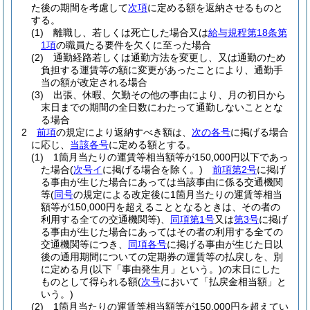
た後の期間を考慮して
次項
に定める額を返納させるものと
する。
(1)
離職し、若しくは死亡した場合又は
給与規程第18条第
1項
の職員たる要件を欠くに至った場合
(2)
通勤経路若しくは通勤方法を変更し、又は通勤のため
負担する運賃等の額に変更があったことにより、通勤手
当の額が改定される場合
(3)
出張、休暇、欠勤その他の事由により、月の初日から
末日までの期間の全日数にわたって通勤しないこととな
る場合
2
前項
の規定により返納すべき額は、
次の各号
に掲げる場合
に応じ、
当該各号
に定める額とする。
(1)
1箇月当たりの運賃等相当額等が150,000円以下であっ
た場合
(
次号イ
に掲げる場合を除く。)
前項第2号
に掲げ
る事由が生じた場合にあっては当該事由に係る交通機関
等
(
同号
の規定による改定後に1箇月当たりの運賃等相当
額等が150,000円を超えることとなるときは、その者の
利用する全ての交通機関等)
、
同項第1号
又は
第3号
に掲げ
る事由が生じた場合にあってはその者の利用する全ての
交通機関等につき、
同項各号
に掲げる事由が生じた日以
後の通用期間についての定期券の運賃等の払戻しを、別
に定める月
(以下「事由発生月」という。)
の末日にした
ものとして得られる額
(
次号
において「払戻金相当額」と
いう。)
(2)
1箇月当たりの運賃等相当額等が150,000円を超えてい