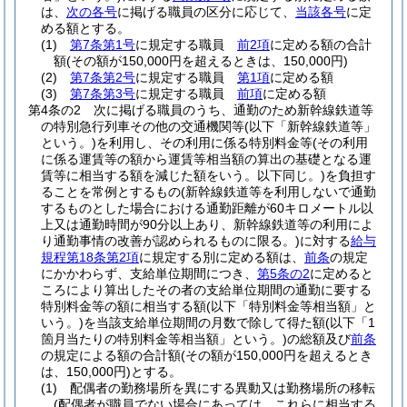
は、
次の各号
に掲げる職員の区分に応じて、
当該各号
に定
める額とする。
(1)
第7条第1号
に規定する職員
前2項
に定める額の合計
額
(その額が150,000円を超えるときは、150,000円)
(2)
第7条第2号
に規定する職員
第1項
に定める額
(3)
第7条第3号
に規定する職員
前項
に定める額
第4条の2
次に掲げる職員のうち、通勤のため新幹線鉄道等
の特別急行列車その他の交通機関等
(以下「新幹線鉄道等」
という。)
を利用し、その利用に係る特別料金等
(その利用
に係る運賃等の額から運賃等相当額の算出の基礎となる運
賃等に相当する額を減じた額をいう。以下同じ。)
を負担す
ることを常例とするもの
(新幹線鉄道等を利用しないで通勤
するものとした場合における通勤距離が60キロメートル以
上又は通勤時間が90分以上あり、新幹線鉄道等の利用によ
り通勤事情の改善が認められるものに限る。)
に対する
給与
規程第18条第2項
に規定する別に定める額は、
前条
の規定
にかかわらず、支給単位期間につき、
第5条の2
に定めると
ころにより算出したその者の支給単位期間の通勤に要する
特別料金等の額に相当する額
(以下「特別料金等相当額」と
いう。)
を当該支給単位期間の月数で除して得た額
(以下「1
箇月当たりの特別料金等相当額」という。)
の総額及び
前条
の規定による額の合計額
(その額が150,000円を超えるとき
は、150,000円)
とする。
(1)
配偶者の勤務場所を異にする異動又は勤務場所の移転
(配偶者が職員でない場合にあっては、これらに相当する