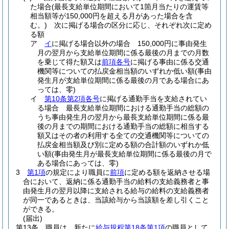
た場合
(最長支給単位期間において1箇月当たりの運賃等
相当額等が150,000円を超える月があった場合を含
む。)
次に掲げる場合の区分に応じ、それぞれ次に定め
る額
ア
イ
に掲げる場合以外の場合 150,000円に事由発生
月の翌月から支給単位期間に係る最後の月までの月数
を乗じて得た額又は
前項各号
に掲げる事由に係る交通
機関等についての払戻金相当額のいずれか低い額
(事由
発生月が支給単位期間に係る最後の月である場合にあ
っては、零)
イ
第10条第2項各号
に掲げる通勤手当を支給されてい
る場合 最長支給単位期間における通勤手当の総額の
うち事由発生月の翌月から最長支給単位期間に係る最
後の月までの期間における通勤手当の総額に相当する
額又はその者の利用する全ての交通機関等についての
払戻金相当額及び別に定める額の合計額のいずれか低
い額
(事由発生月が最長支給単位期間に係る最後の月で
ある場合にあっては、零)
3
第1項
の規定により職員に
前項
に定める額を返納させる場
合において、返納に係る通勤手当の給料の支給義務者と事
由発生月の翌月以降に支給される給与の給料の支給義務者
が同一であるときは、当該給与から当該額を差し引くこと
ができる。
(届出)
第13条
職員は、新たに
給与規程第18条第1項
の職員として