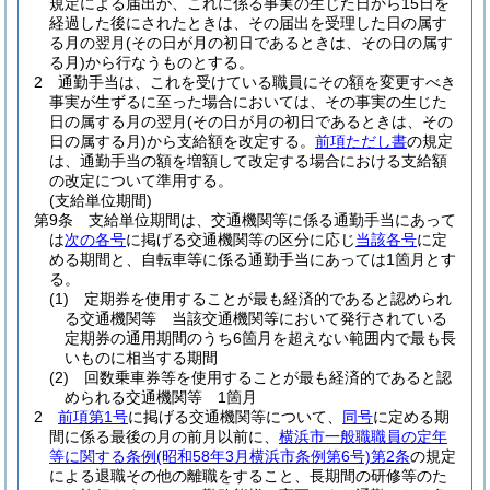
規定による届出が、これに係る事実の生じた日から15日を
経過した後にされたときは、その届出を受理した日の属す
る月の翌月
(その日が月の初日であるときは、その日の属す
る月)
から行なうものとする。
2
通勤手当は、これを受けている職員にその額を変更すべき
事実が生ずるに至った場合においては、その事実の生じた
日の属する月の翌月
(その日が月の初日であるときは、その
日の属する月)
から支給額を改定する。
前項ただし書
の規定
は、通勤手当の額を増額して改定する場合における支給額
の改定について準用する。
(支給単位期間)
第9条
支給単位期間は、交通機関等に係る通勤手当にあって
は
次の各号
に掲げる交通機関等の区分に応じ
当該各号
に定
める期間と、自転車等に係る通勤手当にあっては1箇月とす
る。
(1)
定期券を使用することが最も経済的であると認められ
る交通機関等 当該交通機関等において発行されている
定期券の通用期間のうち6箇月を超えない範囲内で最も長
いものに相当する期間
(2)
回数乗車券等を使用することが最も経済的であると認
められる交通機関等 1箇月
2
前項第1号
に掲げる交通機関等について、
同号
に定める期
間に係る最後の月の前月以前に、
横浜市一般職職員の定年
等に関する条例
(昭和58年3月横浜市条例第6号)
第2条
の規定
による退職その他の離職をすること、長期間の研修等のた