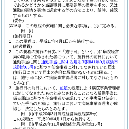
であるかどうかを当該職員に定期券等の提示を求め、又は
通勤の実情を実地に調査する等の方法により、随時、確認
するものとする。
(委任)
第16条
この規程の実施に関し必要な事項は、別に定める。
附
則
(施行期日)
1
この規程は、平成17年4月1日から施行する。
(経過措置)
2
この規程の施行の日
(以下「施行日」という。)
に病院経営
局の職員に任命された者について、施行日の前日において
通勤手当に関し
通勤手当に関する規則
(昭和41年9月横浜市
規則第65号)
に基づき任命権者に対してなされていた届出
(施行日において届出の内容に異動のないものに限る。)
は、施行日において病院事業管理者に対してなされたもの
とみなす。
3
施行日の前日において、
前項
の規定により病院事業管理者
に対してなされたものとみなされることとなる通勤手当に
係る届出に基づき任命権者が確認していた事実及び決定し
ていた手当の月額は、施行日において病院事業管理者が確
認し、決定したものとみなす。
附
則
(平成20年3月
病院経営局規程第8号)
この規程は、平成20年4月1日から施行する。
附
則
(平成26年11月
病院経営局規程第15号)