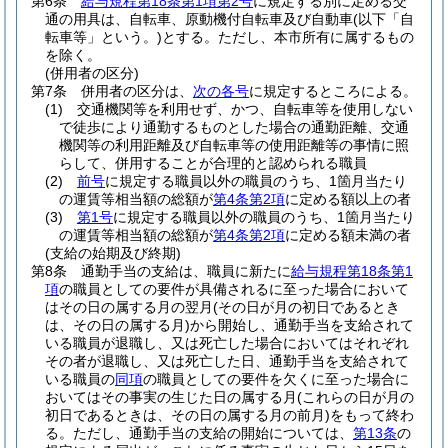
第6条
給与規程第18条第1項第2号
に規定する別に定める交
通の用具は、自転車、原動機付自転車及び自動車
(以下「自
転車等」という。)
とする。
ただし、本市所有に属するもの
を除く。
(併用者の区分)
第7条
併用者の区分は、
次の各号
に規定するところによる。
(1)
交通機関等を利用せず、かつ、自転車等を使用しない
で徒歩により通勤するものとした場合の通勤距離、交通
機関等の利用距離及び自転車等の使用距離等の事情に照
らして、併用することが合理的と認められる職員
(2)
前号
に規定する職員以外の職員のうち、1箇月当たり
の運賃等相当額の総額が
第4条第2項
に定める額以上の者
(3)
第1号
に規定する職員以外の職員のうち、1箇月当たり
の運賃等相当額の総額が
第4条第2項
に定める額未満の者
(支給の始期及び終期)
第8条
通勤手当の支給は、職員に新たに
給与規程第18条第1
項
の職員としての要件が具備されるに至った場合において
はその日の属する月の翌月
(その日が月の初日であるとき
は、その日の属する月)
から開始し、通勤手当を支給されて
いる職員が退職し、又は死亡した場合においてはそれぞれ
その者が退職し、又は死亡した日、通勤手当を支給されて
いる職員の
同項
の職員としての要件を欠くに至った場合に
おいてはその事実の生じた日の属する月
(これらの日が月の
初日であるときは、その日の属する月の前月)
をもって終わ
る。
ただし、通勤手当の支給の開始については、
第13条
の