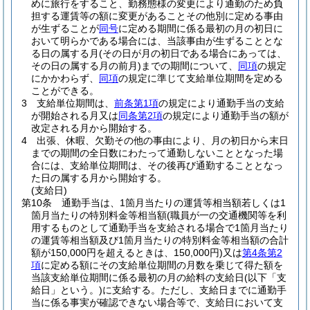
めに旅行をすること、勤務態様の変更により通勤のため負
担する運賃等の額に変更があることその他別に定める事由
が生ずることが
同号
に定める期間に係る最初の月の初日に
おいて明らかである場合には、当該事由が生ずることとな
る日の属する月
(その日が月の初日である場合にあっては、
その日の属する月の前月)
までの期間について、
同項
の規定
にかかわらず、
同項
の規定に準じて支給単位期間を定める
ことができる。
3
支給単位期間は、
前条第1項
の規定により通勤手当の支給
が開始される月又は
同条第2項
の規定により通勤手当の額が
改定される月から開始する。
4
出張、休暇、欠勤その他の事由により、月の初日から末日
までの期間の全日数にわたって通勤しないこととなった場
合には、支給単位期間は、その後再び通勤することとなっ
た日の属する月から開始する。
(支給日)
第10条
通勤手当は、1箇月当たりの運賃等相当額若しくは1
箇月当たりの特別料金等相当額
(職員が一の交通機関等を利
用するものとして通勤手当を支給される場合で1箇月当たり
の運賃等相当額及び1箇月当たりの特別料金等相当額の合計
額が150,000円を超えるときは、150,000円)
又は
第4条第2
項
に定める額にその支給単位期間の月数を乗じて得た額を
当該支給単位期間に係る最初の月の給料の支給日
(以下「支
給日」という。)
に支給する。
ただし、支給日までに通勤手
当に係る事実が確認できない場合等で、支給日において支