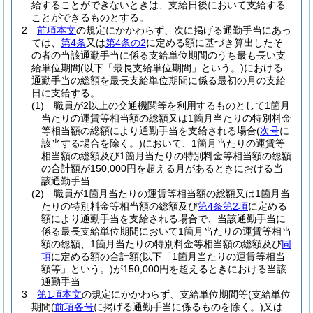
給することができないときは、支給日後において支給する
ことができるものとする。
2
前項本文
の規定にかかわらず、次に掲げる通勤手当にあっ
ては、
第4条
又は
第4条の2
に定める額に基づき算出したそ
の者の当該通勤手当に係る支給単位期間のうち最も長い支
給単位期間
(以下「最長支給単位期間」という。)
における
通勤手当の総額を最長支給単位期間に係る最初の月の支給
日に支給する。
(1)
職員が2以上の交通機関等を利用するものとして1箇月
当たりの運賃等相当額の総額又は1箇月当たりの特別料金
等相当額の総額により通勤手当を支給される場合
(
次号
に
該当する場合を除く。)
において、1箇月当たりの運賃等
相当額の総額及び1箇月当たりの特別料金等相当額の総額
の合計額が150,000円を超える月があるときにおける当
該通勤手当
(2)
職員が1箇月当たりの運賃等相当額の総額又は1箇月当
たりの特別料金等相当額の総額及び
第4条第2項
に定める
額により通勤手当を支給される場合で、当該通勤手当に
係る最長支給単位期間において1箇月当たりの運賃等相当
額の総額、1箇月当たりの特別料金等相当額の総額及び
同
項
に定める額の合計額
(以下「1箇月当たりの運賃等相当
額等」という。)
が150,000円を超えるときにおける当該
通勤手当
3
第1項本文
の規定にかかわらず、支給単位期間等
(支給単位
期間
(
前項各号
に掲げる通勤手当に係るものを除く。)
又は