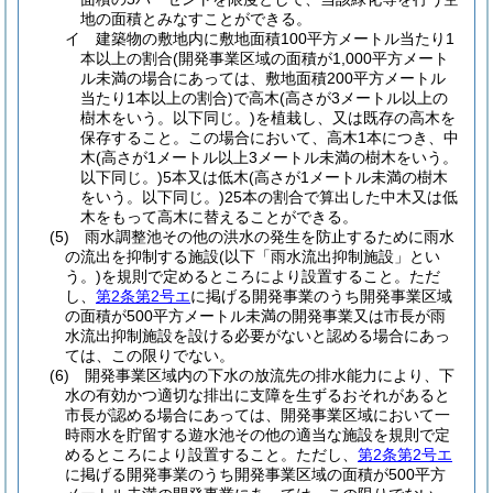
地の面積とみなすことができる。
イ
建築物の敷地内に敷地面積100平方メートル当たり1
本以上の割合
(開発事業区域の面積が1,000平方メート
ル未満の場合にあっては、敷地面積200平方メートル
当たり1本以上の割合)
で高木
(高さが3メートル以上の
樹木をいう。以下同じ。)
を植栽し、又は既存の高木を
保存すること。
この場合において、高木1本につき、中
木
(高さが1メートル以上3メートル未満の樹木をいう。
以下同じ。)
5本又は低木
(高さが1メートル未満の樹木
をいう。以下同じ。)
25本の割合で算出した中木又は低
木をもって高木に替えることができる。
(5)
雨水調整池その他の洪水の発生を防止するために雨水
の流出を抑制する施設
(以下「雨水流出抑制施設」とい
う。)
を規則で定めるところにより設置すること。
ただ
し、
第2条第2号エ
に掲げる開発事業のうち開発事業区域
の面積が500平方メートル未満の開発事業又は市長が雨
水流出抑制施設を設ける必要がないと認める場合にあっ
ては、この限りでない。
(6)
開発事業区域内の下水の放流先の排水能力により、下
水の有効かつ適切な排出に支障を生ずるおそれがあると
市長が認める場合にあっては、開発事業区域において一
時雨水を貯留する遊水池その他の適当な施設を規則で定
めるところにより設置すること。
ただし、
第2条第2号エ
に掲げる開発事業のうち開発事業区域の面積が500平方