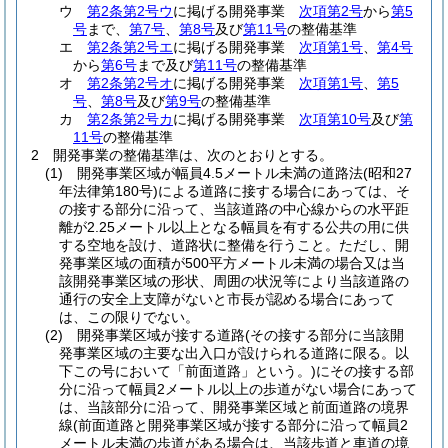
ウ
第2条第2号ウ
に掲げる開発事業
次項第2号
から
第5
号
まで、
第7号
、
第8号
及び
第11号
の整備基準
エ
第2条第2号エ
に掲げる開発事業
次項第1号
、
第4号
から
第6号
まで及び
第11号
の整備基準
オ
第2条第2号オ
に掲げる開発事業
次項第1号
、
第5
号
、
第8号
及び
第9号
の整備基準
カ
第2条第2号カ
に掲げる開発事業
次項第10号
及び
第
11号
の整備基準
2
開発事業の整備基準は、次のとおりとする。
(1)
開発事業区域が幅員4.5メートル未満の道路法
(昭和27
年法律第180号)
による道路に接する場合にあっては、そ
の接する部分に沿って、当該道路の中心線からの水平距
離が2.25メートル以上となる幅員を有する公共の用に供
する空地を設け、道路状に整備を行うこと。
ただし、開
発事業区域の面積が500平方メートル未満の場合又は当
該開発事業区域の形状、周囲の状況等により当該道路の
通行の安全上支障がないと市長が認める場合にあって
は、この限りでない。
(2)
開発事業区域が接する道路
(その接する部分に当該開
発事業区域の主要な出入口が設けられる道路に限る。以
下この号において「前面道路」という。)
にその接する部
分に沿って幅員2メートル以上の歩道がない場合にあって
は、当該部分に沿って、開発事業区域と前面道路の境界
線
(前面道路と開発事業区域が接する部分に沿って幅員2
メートル未満の歩道がある場合は、当該歩道と車道の境