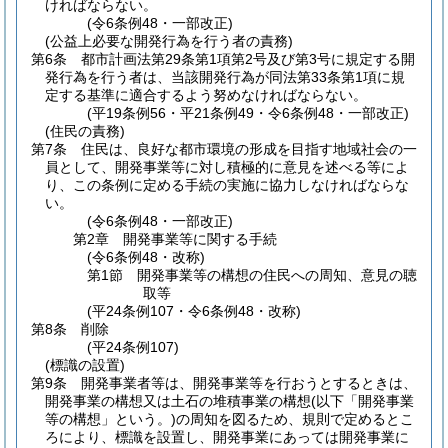
ければならない。
(令6条例48・一部改正)
(公益上必要な開発行為を行う者の責務)
第6条
都市計画法第29条第1項第2号及び第3号に規定する開
発行為を行う者は、当該開発行為が同法第33条第1項に規
定する基準に適合するよう努めなければならない。
(平19条例56・平21条例49・令6条例48・一部改正)
(住民の責務)
第7条
住民は、良好な都市環境の形成を目指す地域社会の一
員として、開発事業等に対し積極的に意見を述べる等によ
り、この条例に定める手続の実施に協力しなければならな
い。
(令6条例48・一部改正)
第2章
開発事業等に関する手続
(令6条例48・改称)
第1節
開発事業等の構想の住民への周知、意見の聴
取等
(平24条例107・令6条例48・改称)
第8条
削除
(平24条例107)
(標識の設置)
第9条
開発事業者等は、開発事業等を行おうとするときは、
開発事業の構想又は土石の堆積事業の構想
(以下「開発事業
等の構想」という。)
の周知を図るため、規則で定めるとこ
ろにより、標識を設置し、開発事業にあっては開発事業に