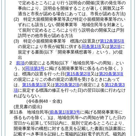
で定めるところにより行う説明会の開催
(災害の発生等の
事由により、説明会を開催することが著しく困難又は不
適当と市長が認める場合にあっては、市長が認める方法)
(2)
特定大規模開発事業等及び特定小規模開発事業等のい
ずれにも該当しない開発事業等 地域住民等を対象とし
て規則で定めるところにより行う説明会の開催又は戸別
訪問その他市長が認める方法
(3)
特定小規模開発事業等 標識の設置及び
第12条第5項
の規定により市長が縦覧に供する
同条第1項
又は
第2項
に
規定する書面
(以下「開発事業構想書等」という。)
の提
出
2
前項
の規定による周知
(以下「地域住民等への周知」とい
う。)
(
同項第3号
に掲げる開発事業等に係るものを除く。)
は、標識の設置を行った日
(
第15条第2項
又は
第20条第3項
の規定によりこの条の規定の適用を受けるときにあって
は、
第15条第1項
又は
第20条第2項
の規定による
第12条第3
項
に規定する標識の修正を行った日)
の翌日以後に行わなけ
ればならない。
(令6条例48・全改)
(意見書の提出)
第11条
地域住民等
(
前条第1項第3号
に掲げる開発事業等に
係るものを除く。)
は、地域住民等への周知が終了した日の
翌日から起算して5日以内に、規則で定めるところにより、
開発事業等の構想に対する意見を記載した書面
(当該書面に
記載すべき事項を記録した電磁的記録
(電子的方式、磁気的