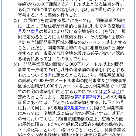
界線)
からの水平距離が2メートル以上となる幅員を有す
る公共の用に供する空地を設け、歩行者の通行の安全に
寄与するように整備を行うこと。
(3)
共同住宅を建築する場合にあっては、開発事業区域内
に、主として居住者が日常的に自由に利用できる空地
(
前
号
及び
次号
の規定により設ける空地を除く。)
を設け、規
則で定めるところにより整備を行い、その空地の面積の
合計を当該開発事業区域の面積の6パーセント以上とする
こと。
ただし、開発事業区域の周辺に相当規模の公園が
存するため、市長が当該空地を設ける必要がないと認め
る場合にあっては、この限りでない。
(4)
開発事業区域の面積が1,000平方メートル以上の開発
事業で一戸建ての住宅以外の建築物の建築を目的とする
ものについては
ア
に定めるところにより、開発事業区域
の面積が1,000平方メートル未満の開発事業及び開発事業
区域の面積が1,000平方メートル以上の開発事業で一戸建
ての住宅の建築を目的とするものについては
ア
又は
イ
に
定めるところにより、建築物
(
第2条第2号ア
に掲げる開発
事業にあっては、予定される建築物とする。以下この号
において同じ。)
の敷地
(
第2条第2号エ
に掲げる開発事業
にあっては、宅地造成に係る宅地の区域とする。以下こ
の号において同じ。)
内
(当該建築物の屋上、空地その他
の屋外に限る。)
において緑化又は既存の樹木の保存
(以
下「緑化等」という。)
を行うこと。
ただし、開発事業区
域の全てが都市緑地法
(昭和48年法律第72号)
第34条第1