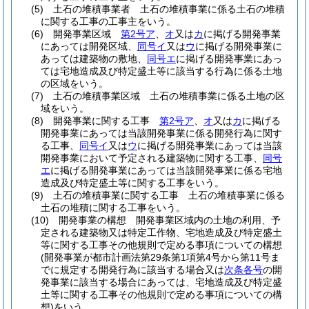
(5)
土石の堆積事業者 土石の堆積事業に係る土石の堆積
に関する工事の工事主をいう。
(6)
開発事業区域
第2号ア
、
オ
又は
カ
に掲げる開発事業
にあっては開発区域、
同号イ
又は
ウ
に掲げる開発事業に
あっては建築物の敷地、
同号エ
に掲げる開発事業にあっ
ては宅地造成及び特定盛土等に該当する行為に係る土地
の区域をいう。
(7)
土石の堆積事業区域 土石の堆積事業に係る土地の区
域をいう。
(8)
開発事業に関する工事
第2号ア
、
オ
又は
カ
に掲げる
開発事業にあっては当該開発事業に係る開発行為に関す
る工事、
同号イ
又は
ウ
に掲げる開発事業にあっては当該
開発事業において予定される建築物に関する工事、
同号
エ
に掲げる開発事業にあっては当該開発事業に係る宅地
造成及び特定盛土等に関する工事をいう。
(9)
土石の堆積事業に関する工事 土石の堆積事業に係る
土石の堆積に関する工事をいう。
(10)
開発事業の構想 開発事業区域内の土地の利用、予
定される建築物又は特定工作物、宅地造成及び特定盛土
等に関する工事その他規則で定める事項についての構想
(開発事業が都市計画法第29条第1項第4号から第11号ま
でに規定する開発行為に該当する場合又は
次条各号
の開
発事業に該当する場合にあっては、宅地造成及び特定盛
土等に関する工事その他規則で定める事項についての構
想)
をいう。