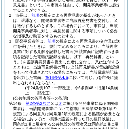
意見書」という。)
を市長を経由して、開発事業者等に提出
することができる。
2
市長は、
前項
の規定による再意見書の提出があったとき
は、遅滞なく、開発事業者等に当該再意見書を交付し、又
は送付するものとする。
この場合において、市長は、当該
開発事業者等に対し、再意見書に関する事項について必要
な指導及び助言をするものとする。
3
開発事業者等は、
前項
の規定による再意見書の交付又は送
付を受けたときは、規則で定めるところにより、当該再意
見書に対する見解を記載した書面
(当該書面に記載すべき事
項を記録した電磁的記録を含む。以下「再見解書」とい
う。)
を当該再意見書を提出した者に交付し、又は送付する
とともに、当該再見解書の写し
(当該再見解書が電磁的記録
をもって作成されている場合にあっては、当該電磁的記録
を出力した書面。
第16条第4項
において同じ。)
を市長に提
出しなければならない。
(平24条例107・一部改正、令6条例48・旧第14条繰
上・一部改正)
(公共施設の管理者等への説明)
第14条
第2条第2号ア
又は
オ
に掲げる開発事業に係る開発事
業者は、当該開発事業について都市計画法第32条第1項の
規定による同意又は同条第2項の規定による協議が必要とな
る場合にあっては、標識の設置を行った日の翌日以後に、
同条第1項に規定する公共施設の管理者又は同条第2項に規