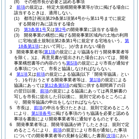
(8)
その他市長が必要と認める事項
2
前項
の規定は、特定大規模開発事業等が次に掲げる場合に
該当するときは、適用しない。
(1)
都市計画法第29条第1項第4号から第11号までに規定
する開発行為に該当する場合
(2)
第3条第1号
又は
第2号
の開発事業に該当する場合
(3)
開発事業の構想に掲げる開発事業区域内の土地の利用
に宅地
(盛土規制法第2条第1号に規定する宅地をいう。
第
18条第1項
において同じ。)
が含まれない場合
3
開発事業者等
(
第1項
の規定により協議を行う開発事業者等
を除く。)
は、再意見書が提出された場合においては、開発
事業構想書等の内容のうち
第5項
の規定により市長が通知す
る事項について、市長と協議しなければならない。
4
第1項
又は
前項
の規定による協議
(以下「開発等協議」とい
う。)
を行おうとする開発事業者等は、
第1項
の規定による
協議にあっては
第12条第5項
の縦覧に供する期間満了の日
の翌日以後、
前項
の規定による協議にあっては再見解書の
写しを市長に提出した日以後に、規則で定めるところによ
り、開発等協議の申出をしなければならない。
5
市長は、
前項
の申出を受けたときは、規則で定めるところ
により、
第1項各号
に掲げる事項のうち協議を必要と認める
事項を書面により開発事業者等に通知するものとする。
6
開発事業者等は、開発等協議が終了したときは、規則で定
めるところにより、
前項
の規定により市長が通知した事項
についての開発事業者等の見解を記載した書面
(
次項
におい