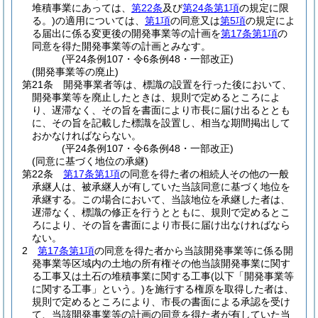
堆積事業にあっては、
第22条
及び
第24条第1項
の規定に限
る。)
の適用については、
第1項
の同意又は
第5項
の規定によ
る届出に係る変更後の開発事業等の計画を
第17条第1項
の
同意を得た開発事業等の計画とみなす。
(平24条例107・令6条例48・一部改正)
(開発事業等の廃止)
第21条
開発事業者等は、標識の設置を行った後において、
開発事業等を廃止したときは、規則で定めるところによ
り、遅滞なく、その旨を書面により市長に届け出るととも
に、その旨を記載した標識を設置し、相当な期間掲出して
おかなければならない。
(平24条例107・令6条例48・一部改正)
(同意に基づく地位の承継)
第22条
第17条第1項
の同意を得た者の相続人その他の一般
承継人は、被承継人が有していた当該同意に基づく地位を
承継する。
この場合において、当該地位を承継した者は、
遅滞なく、標識の修正を行うとともに、規則で定めるとこ
ろにより、その旨を書面により市長に届け出なければなら
ない。
2
第17条第1項
の同意を得た者から当該開発事業等に係る開
発事業等区域内の土地の所有権その他当該開発事業に関す
る工事又は土石の堆積事業に関する工事
(以下「開発事業等
に関する工事」という。)
を施行する権原を取得した者は、
規則で定めるところにより、市長の書面による承認を受け
て、当該開発事業等の計画の同意を得た者が有していた当