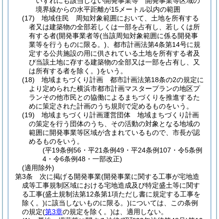
いずれにも該当しない開発事業等 開発事業等区域の
境界線からの水平距離が15メートル以内の範囲
(17)
地域住民 周知対象範囲において、土地を所有する
者又は建築物の全部若しくは一部を占有し、若しくは所
有する者
(開発事業者等
(当該周知対象範囲に係る開発事
業等を行うものに限る。)
、都市計画法第4条第14号に規
定する公共施設の用に供されている土地を所有する者及
び当該土地に存する建築物の全部又は一部を占有し、又
は所有する者を除く。)
をいう。
(18)
地域まちづくり計画 都市計画法第18条の2の規定に
より定められた横浜市都市計画マスタープランの地区プ
ランその他市民との協働によるまちづくりを推進するた
めに策定された計画のうち規則で定めるものをいう。
(19)
地域まちづくり計画運営団体 地域まちづくり計画
の策定を行う団体のうち、その活動の対象となる地域の
範囲に開発事業等区域が含まれているもので、市長が認
めるものをいう。
(平19条例56・平21条例49・平24条例107・令5条例
4・令6条例48・一部改正)
(適用除外)
第3条
次に掲げる開発事業
(開発事業に関する工事が宅地造
成等工事規制区域における宅地造成及び特定盛土等に関す
る工事
(盛土規制法第12条第1項ただし書に規定する工事を
除く。)
に該当しないものに限る。)
については、この条例
の規定
(
第3章
の規定を除く。)
は、適用しない。