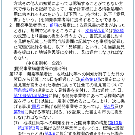
方式その他人の知覚によっては認識することができない方
式で作られる記録であって、電子計算機による情報処理の
用に供されるものをいう。以下同じ。)
を含む。以下「意見
書」という。)
を開発事業者等に提出することができる。
2
開発事業者等は、
前項
の規定による意見書の提出があった
ときは、規則で定めるところにより、
次条第1項
又は
第2項
の規定により書面の提出を行うまでに、当該意見書に対す
る見解を記載した書面
(当該書面に記載すべき事項を記録し
た電磁的記録を含む。以下「見解書」という。)
を当該意見
書を提出した地域住民等に交付し、又は送付しなければな
らない。
(令6条例48・全改)
(開発事業構想書等の提出等)
第12条
開発事業者は、地域住民等への周知が終了した日の
翌日から起算して5日を経過した日
(
前条第1項
の規定により
意見書が提出された場合にあっては全ての意見書について
同条第2項
の規定により見解書を交付し、又は送付した日、
第10条第1項第3号
に掲げる開発事業等にあっては標識の設
置を行った日)
以後に、規則で定めるところにより、次に掲
げる事項
(
同号
に掲げる開発事業等にあっては、
第1号
及び
第5号
に掲げる事項に限る。)
を記載した書面を市長に提出
しなければならない。
(1)
地域住民等への周知を行った開発事業の構想
(
第10条
第1項第3号
に掲げる開発事業等にあっては、標識の設置
を行ったとき
(
第3項
に規定する標識の修正を行った場合