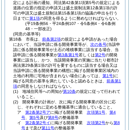
定による計画の通知、同法第42条第1項第5号の規定による
道路の位置の指定の申請又は盛土規制法第12条第1項の許
可の申請又は盛土規制法第15条第1項の協議の申出を行う
日までに
第1項
の同意を得るように努めなければならない。
(平19条例56・平24条例107・令5条例4・令6条例
48・一部改正)
(同意の基準等)
第18条
市長は、
前条第2項
の規定による申請があった場合
において、当該申請に係る開発事業等が、
次の各号
(当該申
請に係る開発事業等が土石の堆積事業に該当する場合、当
該申請に係る開発事業が
第3条第1号
若しくは
第2号
の開発
事業に該当し、かつ、当該開発事業の実施に当たり都市計
画法第29条第1項の許可を要するものに該当する場合又は
当該申請に係る開発事業の構想に掲げる開発事業区域内の
土地の利用に宅地が含まれない場合にあっては、
第1号
)
に
掲げる同意の基準を満たしていると認めるときは、
前条第1
項
の同意をしなければならない。
(1)
地域住民等への周知が
第10条
の規定に従って行われて
いること。
(2)
開発事業の計画が、次に掲げる開発事業の区分に応
じ、それぞれに定める整備基準に適合していること。
ア
第2条第2号ア
に掲げる開発事業
次項第1号
、
第4
号
、
第5号
及び
第8号
の整備基準
イ
第2条第2号イ
に掲げる開発事業
次項第2号
から
第8
号
まで及び
第11号
の整備基準