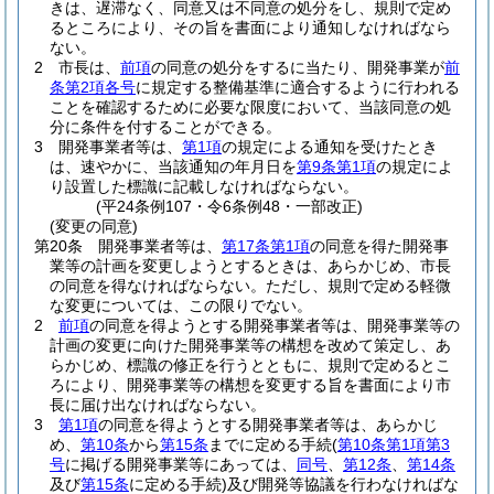
きは、遅滞なく、同意又は不同意の処分をし、規則で定め
るところにより、その旨を書面により通知しなければなら
ない。
2
市長は、
前項
の同意の処分をするに当たり、開発事業が
前
条第2項各号
に規定する整備基準に適合するように行われる
ことを確認するために必要な限度において、当該同意の処
分に条件を付することができる。
3
開発事業者等は、
第1項
の規定による通知を受けたとき
は、速やかに、当該通知の年月日を
第9条第1項
の規定によ
り設置した標識に記載しなければならない。
(平24条例107・令6条例48・一部改正)
(変更の同意)
第20条
開発事業者等は、
第17条第1項
の同意を得た開発事
業等の計画を変更しようとするときは、あらかじめ、市長
の同意を得なければならない。
ただし、規則で定める軽微
な変更については、この限りでない。
2
前項
の同意を得ようとする開発事業者等は、開発事業等の
計画の変更に向けた開発事業等の構想を改めて策定し、あ
らかじめ、標識の修正を行うとともに、規則で定めるとこ
ろにより、開発事業等の構想を変更する旨を書面により市
長に届け出なければならない。
3
第1項
の同意を得ようとする開発事業者等は、あらかじ
め、
第10条
から
第15条
までに定める手続
(
第10条第1項第3
号
に掲げる開発事業等にあっては、
同号
、
第12条
、
第14条
及び
第15条
に定める手続)
及び開発等協議を行わなければな