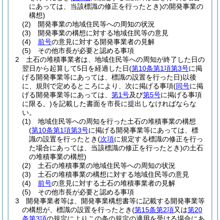
にあっては、当該標識の修正を行ったとき)
の開発事業の
構想)
(2)
開発事業の地域住民等への周知の状況
(3)
開発事業の構想に対する地域住民等の意見
(4)
前号
の意見に対する開発事業者の見解
(5)
その他市長が必要と認める事項
2
土石の堆積事業者は、地域住民等への周知が終了した日の
翌日から起算して5日を経過した日
(
第10条第1項第3号
に掲
げる開発事業等にあっては、標識の設置を行った日)
以後
に、規則で定めるところにより、次に掲げる事項
(
同号
に掲
げる開発事業等にあっては、
第1号
及び
第5号
に掲げる事項
に限る。)
を記載した書面を市長に提出しなければならな
い。
(1)
地域住民等への周知を行った土石の堆積事業の構想
(
第10条第1項第3号
に掲げる開発事業等にあっては、標
識の設置を行ったとき
(
次項
に規定する標識の修正を行っ
た場合にあっては、当該標識の修正を行ったとき)
の土石
の堆積事業の構想)
(2)
土石の堆積事業の地域住民等への周知の状況
(3)
土石の堆積事業の構想に対する地域住民等の意見
(4)
前号
の意見に対する土石の堆積事業者の見解
(5)
その他市長が必要と認める事項
3
開発事業者等は、開発事業構想書等に記載する開発事業等
の構想が、標識の設置を行ったとき
(
第15条第2項
又は
第20
条第3項
の規定によりこの条の規定の適用を受ける場合にあ