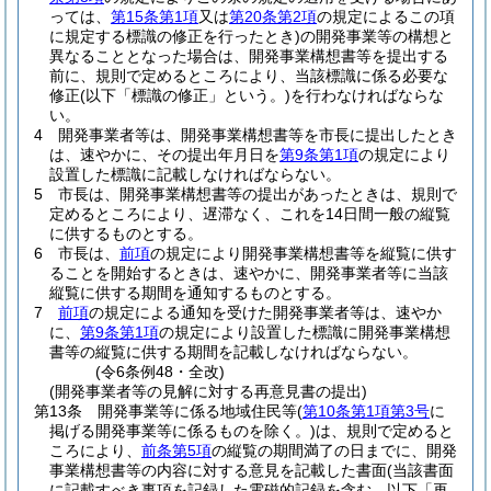
っては、
第15条第1項
又は
第20条第2項
の規定によるこの項
に規定する標識の修正を行ったとき)
の開発事業等の構想と
異なることとなった場合は、開発事業構想書等を提出する
前に、規則で定めるところにより、当該標識に係る必要な
修正
(以下「標識の修正」という。)
を行わなければならな
い。
4
開発事業者等は、開発事業構想書等を市長に提出したとき
は、速やかに、その提出年月日を
第9条第1項
の規定により
設置した標識に記載しなければならない。
5
市長は、開発事業構想書等の提出があったときは、規則で
定めるところにより、遅滞なく、これを14日間一般の縦覧
に供するものとする。
6
市長は、
前項
の規定により開発事業構想書等を縦覧に供す
ることを開始するときは、速やかに、開発事業者等に当該
縦覧に供する期間を通知するものとする。
7
前項
の規定による通知を受けた開発事業者等は、速やか
に、
第9条第1項
の規定により設置した標識に開発事業構想
書等の縦覧に供する期間を記載しなければならない。
(令6条例48・全改)
(開発事業者等の見解に対する再意見書の提出)
第13条
開発事業等に係る地域住民等
(
第10条第1項第3号
に
掲げる開発事業等に係るものを除く。)
は、規則で定めると
ころにより、
前条第5項
の縦覧の期間満了の日までに、開発
事業構想書等の内容に対する意見を記載した書面
(当該書面
に記載すべき事項を記録した電磁的記録を含む。以下「再