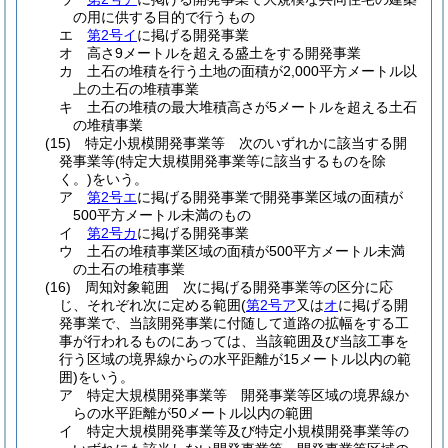
の用に供する目的で行うもの
エ
第2号イ
に掲げる開発事業
オ
高さ9メートルを超える盛土をする開発事業
カ
土石の堆積を行う土地の面積が2,000平方メートル以
上の土石の堆積事業
キ
土石の堆積の最大堆積高さが5メートルを超える土石
の堆積事業
(15)
特定小規模開発事業等 次のいずれかに該当する開
発事業等
(特定大規模開発事業等に該当するものを除
く。)
をいう。
ア
第2号エ
に掲げる開発事業で開発事業区域の面積が
500平方メートル未満のもの
イ
第2号カ
に掲げる開発事業
ウ
土石の堆積事業区域の面積が500平方メートル未満
の土石の堆積事業
(16)
周知対象範囲 次に掲げる開発事業等の区分に応
じ、それぞれ次に定める範囲
(
第2号ア
又は
オ
に掲げる開
発事業で、当該開発事業に付随して道路の拡幅をする工
事が行われるものにあっては、当該範囲及び当該工事を
行う区域の境界線からの水平距離が15メートル以内の範
囲)
をいう。
ア
特定大規模開発事業等 開発事業等区域の境界線か
らの水平距離が50メートル以内の範囲
イ
特定大規模開発事業等及び特定小規模開発事業等の