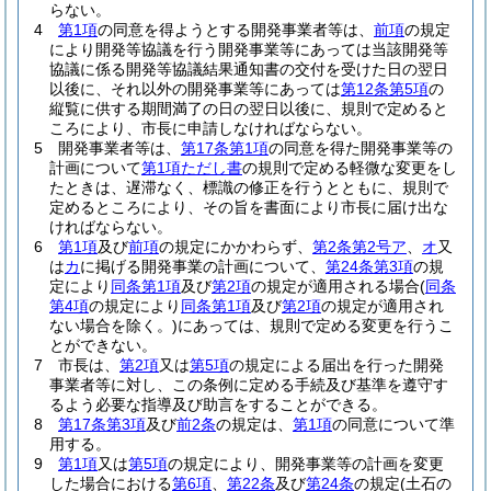
らない。
4
第1項
の同意を得ようとする開発事業者等は、
前項
の規定
により開発等協議を行う開発事業等にあっては当該開発等
協議に係る開発等協議結果通知書の交付を受けた日の翌日
以後に、それ以外の開発事業等にあっては
第12条第5項
の
縦覧に供する期間満了の日の翌日以後に、規則で定めると
ころにより、市長に申請しなければならない。
5
開発事業者等は、
第17条第1項
の同意を得た開発事業等の
計画について
第1項ただし書
の規則で定める軽微な変更をし
たときは、遅滞なく、標識の修正を行うとともに、規則で
定めるところにより、その旨を書面により市長に届け出な
ければならない。
6
第1項
及び
前項
の規定にかかわらず、
第2条第2号ア
、
オ
又
は
カ
に掲げる開発事業の計画について、
第24条第3項
の規
定により
同条第1項
及び
第2項
の規定が適用される場合
(
同条
第4項
の規定により
同条第1項
及び
第2項
の規定が適用され
ない場合を除く。)
にあっては、規則で定める変更を行うこ
とができない。
7
市長は、
第2項
又は
第5項
の規定による届出を行った開発
事業者等に対し、この条例に定める手続及び基準を遵守す
るよう必要な指導及び助言をすることができる。
8
第17条第3項
及び
前2条
の規定は、
第1項
の同意について準
用する。
9
第1項
又は
第5項
の規定により、開発事業等の計画を変更
した場合における
第6項
、
第22条
及び
第24条
の規定
(土石の