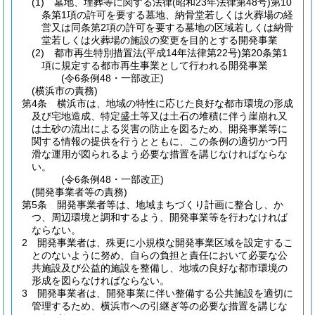
(1)
墓地、埋葬等に関する法律
(昭和23年法律第48号)
第10
条第1項の許可を要する墓地、納骨堂若しくは火葬場の経
営又は同条第2項の許可を要する墓地の区域若しくは納骨
堂若しくは火葬場の施設の変更を目的とする開発事業
(2)
都市再生特別措置法
(平成14年法律第22号)
第20条第1
項に規定する都市再生事業として行われる開発事業
(令6条例48・一部改正)
(横浜市の責務)
第4条
横浜市は、地域の特性に応じた良好な都市環境の形成
及び宅地造成、特定盛土等又は土石の堆積に伴う崖崩れ又
は土砂の流出による災害の防止を図るため、開発事業等に
関する情報の提供を行うとともに、この条例の適切かつ円
滑な運用が図られるよう必要な措置を講じなければならな
い。
(令6条例48・一部改正)
(開発事業者等の責務)
第5条
開発事業者等は、地域まちづくり計画に整合し、か
つ、周辺環境と調和するよう、開発事業等を行わなければ
ならない。
2
開発事業者は、殊更に小規模な開発事業区域を設定するこ
とのないように努め、自らの負担と責任において必要な公
共施設及び公益的施設を整備し、地域の良好な都市環境の
形成を図らなければならない。
3
開発事業者は、開発事業に伴い整備する公共施設を適切に
管理するため、横浜市への引継ぎ等の必要な措置を講じな