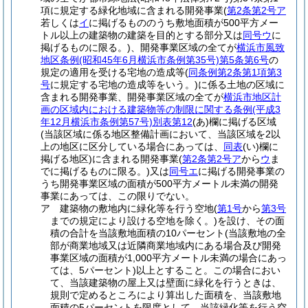
項に規定する緑化地域に含まれる開発事業
(
第2条第2号ア
若しくは
イ
に掲げるもののうち敷地面積が500平方メー
トル以上の建築物の建築を目的とする部分又は
同号ウ
に
掲げるものに限る。)
、開発事業区域の全てが
横浜市風致
地区条例
(昭和45年6月横浜市条例第35号)
第5条第6号
の
規定の適用を受ける宅地の造成等
(
同条例第2条第1項第3
号
に規定する宅地の造成等をいう。)
に係る土地の区域に
含まれる開発事業、開発事業区域の全てが
横浜市地区計
画の区域内における建築物等の制限に関する条例
(平成3
年12月横浜市条例第57号)
別表第12
(あ)
欄に掲げる区域
(当該区域に係る地区整備計画において、当該区域を2以
上の地区に区分している場合にあっては、
同表
(い)
欄に
掲げる地区)
に含まれる開発事業
(
第2条第2号ア
から
ウ
ま
でに掲げるものに限る。)
又は
同号エ
に掲げる開発事業の
うち開発事業区域の面積が500平方メートル未満の開発
事業にあっては、この限りでない。
ア
建築物の敷地内に緑化等を行う空地
(
第1号
から
第3号
までの規定により設ける空地を除く。)
を設け、その面
積の合計を当該敷地面積の10パーセント
(当該敷地の全
部が商業地域又は近隣商業地域内にある場合及び開発
事業区域の面積が1,000平方メートル未満の場合にあっ
ては、5パーセント)
以上とすること。
この場合におい
て、当該建築物の屋上又は壁面に緑化を行うときは、
規則で定めるところにより算出した面積を、当該敷地
面積の5パーセントを限度として、当該緑化等を行う空