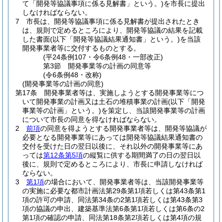
て「開発等協議事項に係る見解書」という。)
を市長に提出
しなければならない。
7
市長は、開発等協議事項に係る見解書が提出されたとき
は、規則で定めるところにより、開発等協議の結果を記載
した書面
(以下「開発等協議結果通知書」という。)
を当該
開発事業者等に交付するものとする。
(平24条例107・令6条例48・一部改正)
第3節
開発事業等の計画の同意等
(令6条例48・改称)
(開発事業等の計画の同意)
第17条
開発事業者等は、実施しようとする開発事業等につ
いて開発事業の計画又は土石の堆積事業の計画
(以下「開発
事業等の計画」という。)
を策定し、当該開発事業等の計画
について市長の同意を得なければならない。
2
前項
の同意を得ようとする開発事業者等は、開発等協議が
必要となる開発事業等にあっては開発等協議結果通知書の
交付を受けた日の翌日以後に、それ以外の開発事業等にあ
っては
第12条第5項
の縦覧に供する期間満了の日の翌日以
後に、規則で定めるところにより、市長に申請しなければ
ならない。
3
第1項
の場合において、開発事業者等は、当該開発事業等
の実施に必要な都市計画法第29条第1項若しくは第43条第1
項の許可の申請、同法第34条の2第1項若しくは第43条第3
項の協議の申出、建築基準法第6条第1項若しくは第6条の2
第1項の確認の申請、同法第18条第2項若しくは第4項の規