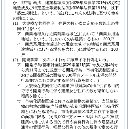
か、都市計画法、建築基準法
(昭和25年法律第201号)
及び宅
地造成及び特定盛土等規制法
(昭和36年法律第191号。以下
「盛土規制法」という。)
並びにこれらの法律に基づく命令
の例による。
(1)
大規模な共同住宅 住戸の数が次に定める数以上の共
同住宅をいう。
ア
商業地域又は近隣商業地域
(
イ
において「商業系用途
地域」という。)
においてのみ建築するもの 200戸
イ
商業系用途地域以外の用途地域
(その地域と商業系用
途地域とにわたる場合を含む。)
に建築するもの 100
戸
(2)
開発事業 次のいずれかに該当する行為をいう。
ア
開発行為
(都市計画法第29条第1項第1号及び第4号か
ら第11号までに規定する開発行為、市街化調整区域に
おける開発区域の面積が500平方メートル未満の開発
行為並びに
オ
に規定する開発行為を除く。)
イ
大規模な共同住宅の建築
(当該建築の用に供する目的
で行う開発行為に伴う建築及び住戸の数が増加しない
増築を除く。)
ウ
市街化調整区域における建築物の建築で、当該建築
物の敷地の面積
(当該敷地が市街化調整区域と市街化区
域とにわたる場合は、市街化調整区域内に存する部分
の面積に限る。)
が3,000平方メートル以上のもの
(当該
建築の用に供する目的で行う開発行為に伴う建築及び
通常の管理行為、軽易な行為その他の規則で定める行