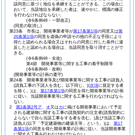
該同意に基づく地位を承継することができる。
この場合に
おいて、当該地位を承継した者は、速やかに、標識の修正
を行わなければならない。
(令6条例48・一部改正)
(同意の取消し)
第23条
市長は、開発事業者等が
第17条第1項
の同意又は
第
20条第1項
の同意を虚偽の申請その他の不正な手段により
得たと認められる場合又はそれらの同意に付した条件に違
反したと認められる場合は、当該同意を取り消すことがで
きる。
(令6条例48・全改)
第4節
開発事業等に関する工事の着手制限等
(令6条例48・改称)
(開発事業等の計画の遵守)
第24条
開発事業者等及び開発事業等に関する工事の請負人
(請負工事の下請人を含む。以下同じ。)
(
次項
に規定する者
を除く。)
は、
第17条第1項
の同意を得た開発事業等の計画
に従い、当該開発事業等に関する工事を行わなければなら
ない。
2
第2条第2号ア
、
オ
又は
カ
に掲げる開発事業において予定
される建築物に関する工事の請負契約の注文者
(請負契約に
よらないで自ら当該工事をする者を含む。)
及び当該工事の
請負人
(以下「予定建築物の建築主等」という。)
は、
第17
条第1項
の同意を得た開発事業の計画に従い、当該開発事業
に関する工事を行わなければならない。