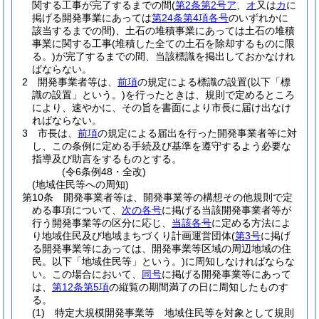
関する工事が完了するまでの間
(
第2条第2号ア
、
オ
又は
カ
に
掲げる開発事業にあっては
第24条第4項各号
のいずれかに
該当するまでの間)
、土石の堆積事業にあっては土石の堆積
事業に関する工事
(堆積した全ての土石を除却するものに限
る。)
が完了するまでの間、当該標識を掲出しておかなけれ
ばならない。
2
開発事業者等は、
前項
の規定による標識の設置
(以下「標
識の設置」という。)
を行ったときは、規則で定めるところ
により、速やかに、その旨を書面により市長に届け出なけ
ればならない。
3
市長は、
前項
の規定による届出を行った開発事業者等に対
し、この条例に定める手続及び基準を遵守するよう必要な
指導及び助言をするものとする。
(令6条例48・全改)
(地域住民等への周知)
第10条
開発事業者等は、開発事業等の構想その他規則で定
める事項について、
次の各号
に掲げる当該開発事業者等が
行う開発事業等の区分に応じ、
当該各号
に定める方法によ
り地域住民及び地域まちづくり計画運営団体
(
第3号
に掲げ
る開発事業等にあっては、開発事業等区域の周辺地域の住
民。以下「地域住民等」という。)
に周知しなければならな
い。
この場合において、
同号
に掲げる開発事業等にあって
は、
第12条第5項
の縦覧の期間満了の日に周知したものす
る。
(1)
特定大規模開発事業等 地域住民等を対象として規則