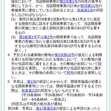
場合において、当該開発事業が
第1項第1号
の同意の基準を
満たしており、かつ、当該開発事業の計画が
前項第11号
の
整備基準に適合していると認めるときは、
前条第1項
の同意
をしなければならない。
(1)
都市計画法第29条第1項第4号から第11号までに規定
する開発行為に該当する開発事業であって、当該開発事
業の実施に当たり盛土規制法第12条第1項の許可を要す
るもの
(2)
第3条第1号
又は
第2号
の開発事業であって、当該開発
事業の実施に当たり盛土規制法第12条第1項の許可を要
するもの
(都市計画法第29条第1項の許可を要するものを
除く。)
4
予定される建築物の敷地が
第2項第10号
の規定による制限
を受ける区域の内外にわたる場合において、その敷地の過
半が当該区域に属するときは、その敷地の全部について
同
号
の規定を適用し、その敷地の過半が当該区域の外に属す
るときは、その敷地の全部について
同号
の規定を適用しな
い。
5
市長は、
第1項
の規定にかかわらず、開発等協議が必要と
なる開発事業等については、開発等協議が終了するまでの
間は、
前条第1項
の同意をしないものとする。
(平19条例66・平20条例47・平22条例33・平24条例
107・令6条例48・一部改正)
(同意又は不同意の処分及び通知)
第19条
市長は、
第17条第2項
の規定による申請があったと