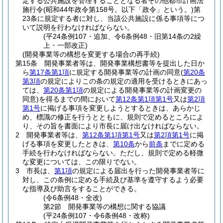
定する公共施設を管理することとなる者その他都市計画法
施行令
(昭和44年政令第158号。以下「政令」という。)
第
23条に規定する者に対し、当該公共施設に係る事項等につ
いて説明を行わなければならない。
(平24条例107・追加、令6条例48・旧第14条の2繰
上・一部改正)
(開発事業等の構想を変更する場合の再手続)
第15条
開発事業者等は、開発事業構想書等を提出した日か
ら
第17条第1項
に規定する開発事業等の計画の同意
(
第20条
第3項
の規定によりこの条の規定の適用を受けるときにあっ
ては、
第20条第1項
の規定による開発事業等の計画変更の
同意)
を得るまでの間において
第12条第1項第1号
又は
第2項
第1号
に掲げる事項を変更しようとするときは、あらかじ
め、標識の修正を行うとともに、規則で定めるところによ
り、その旨を書面により市長に届け出なければならない。
2
開発事業者等は、
第12条第1項第1号
又は
第2項第1号
に掲
げる事項を変更したときは、
第10条
から
前条
までに定める
手続を行わなければならない。
ただし、規則で定める軽微
な変更については、この限りでない。
3
市長は、
第1項
の規定による届出を行った開発事業者等に
対し、この条例に定める手続及び基準を遵守するよう必要
な指導及び助言をすることができる。
(令6条例48・全改)
第2節
開発事業等の構想に関する協議
(平24条例107・令6条例48・改称)