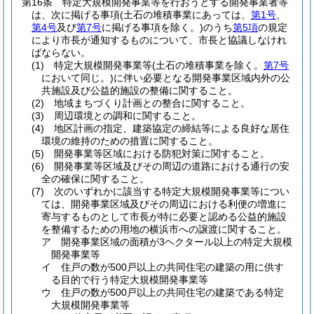
第16条
特定大規模開発事業等を行おうとする開発事業者等
は、次に掲げる事項
(土石の堆積事業にあっては、
第1号
、
第4号
及び
第7号
に掲げる事項を除く。)
のうち
第5項
の規定
により市長が通知するものについて、市長と協議しなけれ
ばならない。
(1)
特定大規模開発事業等
(土石の堆積事業を除く。
第7号
において同じ。)
に伴い必要となる開発事業区域内外の公
共施設及び公益的施設の整備に関すること。
(2)
地域まちづくり計画との整合に関すること。
(3)
周辺環境との調和に関すること。
(4)
地区計画の指定、建築協定の締結等による良好な居住
環境の維持のための措置に関すること。
(5)
開発事業等区域における防犯対策に関すること。
(6)
開発事業等区域及びその周辺の道路における通行の安
全の確保に関すること。
(7)
次のいずれかに該当する特定大規模開発事業等につい
ては、開発事業区域及びその周辺における利便の増進に
寄与するものとして市長が特に必要と認める公益的施設
を整備するための用地の横浜市への譲渡に関すること。
ア
開発事業区域の面積が3ヘクタール以上の特定大規模
開発事業等
イ
住戸の数が500戸以上の共同住宅の建築の用に供す
る目的で行う特定大規模開発事業等
ウ
住戸の数が500戸以上の共同住宅の建築である特定
大規模開発事業等