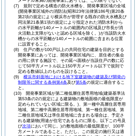
メートル未満の開発事業にあっては、この限りでない。
(7)
規則で定める構造の防火水槽を、開発事業区域の全域
(開発事業区域外の消防法
(昭和23年法律第186号)
第20条
第2項の規定により横浜市が管理する既存の防火水槽及び
同法第21条第1項の規定により指定された消防水利から
の水平距離が140メートルの範囲内の区域及び市長が消
火活動上支障がないと認める区域を除く。)
が当該防火水
槽からの水平距離が140メートルの範囲に含まれる位置
に設置すること。
(8)
住戸の数が100戸以上の共同住宅の建築を目的とする
開発事業にあっては、開発事業区域内に、居住者の集会
の用に供する施設で、その延べ面積が当該住戸の数に応
じて50平方メートル以上150平方メートル以下で規則で
定める数値以上のものを設けること。
(9)
横浜市斜面地における地下室建築物の建築及び開発の
制限等に関する条例第4条
及び
第5条
の規定に適合するこ
と。
(10)
開発事業区域が第二種低層住居専用地域
(建築基準法
第53条の2の規定による建築物の敷地面積の最低限度が
定められていない区域に限る。)
、第一種中高層住居専用
地域、第二種中高層住居専用地域、第一種住居地域、第
二種住居地域又は準住居地域に含まれる場合は、予定さ
れる建築物
(用途が住宅であるものに限る。以下この号及
び
次項
において同じ。)
の敷地面積の最低限度が、100平
方メートルであること。
ただし、この規定の施行又は適