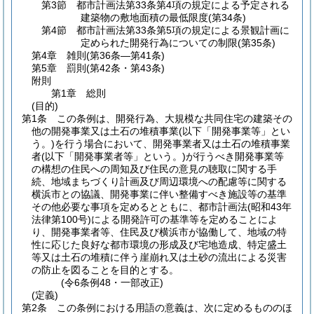
第3節
都市計画法第33条第4項の規定による予定される
建築物の敷地面積の最低限度
(第34条)
第4節
都市計画法第33条第5項の規定による景観計画に
定められた開発行為についての制限
(第35条)
第4章
雑則
(第36条―第41条)
第5章
罰則
(第42条・第43条)
附則
第1章
総則
(目的)
第1条
この条例は、開発行為、大規模な共同住宅の建築その
他の開発事業又は土石の堆積事業
(以下「開発事業等」とい
う。)
を行う場合において、開発事業者又は土石の堆積事業
者
(以下「開発事業者等」という。)
が行うべき開発事業等
の構想の住民への周知及び住民の意見の聴取に関する手
続、地域まちづくり計画及び周辺環境への配慮等に関する
横浜市との協議、開発事業に伴い整備すべき施設等の基準
その他必要な事項を定めるとともに、都市計画法
(昭和43年
法律第100号)
による開発許可の基準等を定めることによ
り、開発事業者等、住民及び横浜市が協働して、地域の特
性に応じた良好な都市環境の形成及び宅地造成、特定盛土
等又は土石の堆積に伴う崖崩れ又は土砂の流出による災害
の防止を図ることを目的とする。
(令6条例48・一部改正)
(定義)
第2条
この条例における用語の意義は、次に定めるもののほ