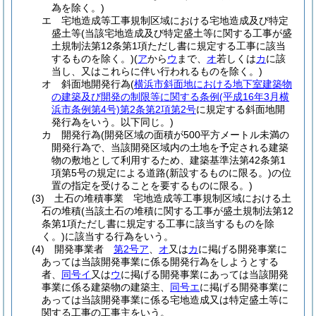
為を除く。)
エ
宅地造成等工事規制区域における宅地造成及び特定
盛土等
(当該宅地造成及び特定盛土等に関する工事が盛
土規制法第12条第1項ただし書に規定する工事に該当
するものを除く。)
(
ア
から
ウ
まで、
オ
若しくは
カ
に該
当し、又はこれらに伴い行われるものを除く。)
オ
斜面地開発行為
(
横浜市斜面地における地下室建築物
の建築及び開発の制限等に関する条例
(平成16年3月横
浜市条例第4号)
第2条第2項第2号
に規定する斜面地開
発行為をいう。以下同じ。)
カ
開発行為
(開発区域の面積が500平方メートル未満の
開発行為で、当該開発区域内の土地を予定される建築
物の敷地として利用するため、建築基準法第42条第1
項第5号の規定による道路
(新設するものに限る。)
の位
置の指定を受けることを要するものに限る。)
(3)
土石の堆積事業 宅地造成等工事規制区域における土
石の堆積
(当該土石の堆積に関する工事が盛土規制法第12
条第1項ただし書に規定する工事に該当するものを除
く。)
に該当する行為をいう。
(4)
開発事業者
第2号ア
、
オ
又は
カ
に掲げる開発事業に
あっては当該開発事業に係る開発行為をしようとする
者、
同号イ
又は
ウ
に掲げる開発事業にあっては当該開発
事業に係る建築物の建築主、
同号エ
に掲げる開発事業に
あっては当該開発事業に係る宅地造成又は特定盛土等に
関する工事の工事主をいう。