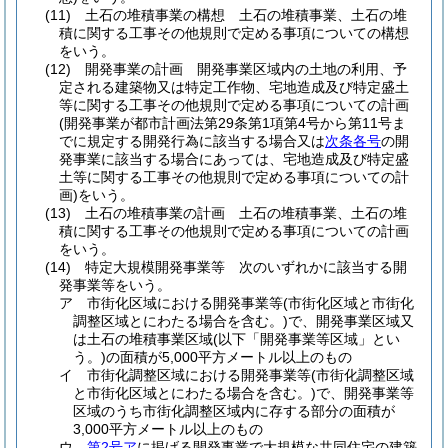
(11)
土石の堆積事業の構想 土石の堆積事業、土石の堆
積に関する工事その他規則で定める事項についての構想
をいう。
(12)
開発事業の計画 開発事業区域内の土地の利用、予
定される建築物又は特定工作物、宅地造成及び特定盛土
等に関する工事その他規則で定める事項についての計画
(開発事業が都市計画法第29条第1項第4号から第11号ま
でに規定する開発行為に該当する場合又は
次条各号
の開
発事業に該当する場合にあっては、宅地造成及び特定盛
土等に関する工事その他規則で定める事項についての計
画)
をいう。
(13)
土石の堆積事業の計画 土石の堆積事業、土石の堆
積に関する工事その他規則で定める事項についての計画
をいう。
(14)
特定大規模開発事業等 次のいずれかに該当する開
発事業等をいう。
ア
市街化区域における開発事業等
(市街化区域と市街化
調整区域とにわたる場合を含む。)
で、開発事業区域又
は土石の堆積事業区域
(以下「開発事業等区域」とい
う。)
の面積が5,000平方メートル以上のもの
イ
市街化調整区域における開発事業等
(市街化調整区域
と市街化区域とにわたる場合を含む。)
で、開発事業等
区域のうち市街化調整区域内に存する部分の面積が
3,000平方メートル以上のもの
ウ
第2号ア
に掲げる開発事業で大規模な共同住宅の建築