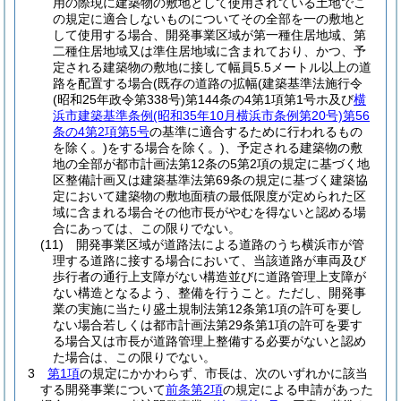
用の際現に建築物の敷地として使用されている土地でこ
の規定に適合しないものについてその全部を一の敷地と
して使用する場合、開発事業区域が第一種住居地域、第
二種住居地域又は準住居地域に含まれており、かつ、予
定される建築物の敷地に接して幅員5.5メートル以上の道
路を配置する場合
(既存の道路の拡幅
(建築基準法施行令
(昭和25年政令第338号)
第144条の4第1項第1号ホ及び
横
浜市建築基準条例
(昭和35年10月横浜市条例第20号)
第56
条の4第2項第5号
の基準に適合するために行われるもの
を除く。)
をする場合を除く。)
、予定される建築物の敷
地の全部が都市計画法第12条の5第2項の規定に基づく地
区整備計画又は建築基準法第69条の規定に基づく建築協
定において建築物の敷地面積の最低限度が定められた区
域に含まれる場合その他市長がやむを得ないと認める場
合にあっては、この限りでない。
(11)
開発事業区域が道路法による道路のうち横浜市が管
理する道路に接する場合において、当該道路が車両及び
歩行者の通行上支障がない構造並びに道路管理上支障が
ない構造となるよう、整備を行うこと。
ただし、開発事
業の実施に当たり盛土規制法第12条第1項の許可を要し
ない場合若しくは都市計画法第29条第1項の許可を要す
る場合又は市長が道路管理上整備する必要がないと認め
た場合は、この限りでない。
3
第1項
の規定にかかわらず、市長は、次のいずれかに該当
する開発事業について
前条第2項
の規定による申請があった