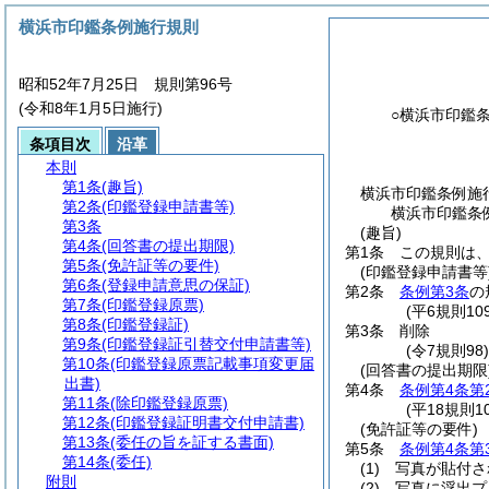
横浜市印鑑条例施行規則
昭和52年7月25日 規則第96号
(令和8年1月5日施行)
○横浜市印鑑
条項目次
沿革
本則
第1条
(趣旨)
横浜市印鑑条例施
第2条
(印鑑登録申請書等)
横浜市印鑑条
第3条
(趣旨)
第4条
(回答書の提出期限)
第1条
この規則は
第5条
(免許証等の要件)
(印鑑登録申請書等
第6条
(登録申請意思の保証)
第2条
条例第3条
の
第7条
(印鑑登録原票)
(平6規則1
第8条
(印鑑登録証)
第3条
削除
第9条
(印鑑登録証引替交付申請書等)
(令7規則98
第10条
(印鑑登録原票記載事項変更届
(回答書の提出期限
出書)
第4条
条例第4条第
第11条
(除印鑑登録原票)
(平18規則1
第12条
(印鑑登録証明書交付申請書)
(免許証等の要件)
第13条
(委任の旨を証する書面)
第5条
条例第4条第
第14条
(委任)
(1)
写真が貼付さ
附則
(2)
写真に浮出プ