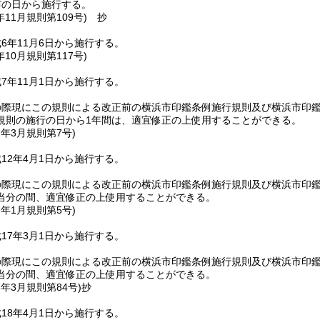
布の日から施行する。
年11月
規則第109号)
抄
6年11月6日から施行する。
年10月
規則第117号)
7年11月1日から施行する。
の際現にこの規則による改正前の横浜市印鑑条例施行規則及び横浜市印
規則の施行の日から1年間は、適宜修正の上使用することができる。
2年3月
規則第7号)
12年4月1日から施行する。
の際現にこの規則による改正前の横浜市印鑑条例施行規則及び横浜市印
当分の間、適宜修正の上使用することができる。
7年1月
規則第5号)
17年3月1日から施行する。
の際現にこの規則による改正前の横浜市印鑑条例施行規則及び横浜市印
当分の間、適宜修正の上使用することができる。
8年3月
規則第84号)
抄
18年4月1日から施行する。