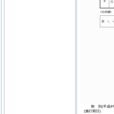
附
則
(平成4
(施行期日)