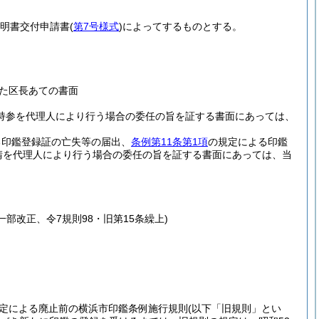
明書交付申請書
(
第7号様式
)
によってするものとする。
た区長あての書面
持参を代理人により行う場合の委任の旨を証する書面にあっては、
る印鑑登録証の亡失等の届出、
条例第11条第1項
の規定による印鑑
請を代理人により行う場合の委任の旨を証する書面にあっては、当
・一部改正、令7規則98・旧第15条繰上)
定による廃止前の横浜市印鑑条例施行規則
(以下「旧規則」とい