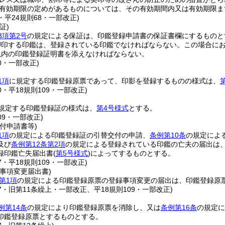
有効期限の定めがあるものについては、その有効期間内又は有効期限ま
7・平24規則68・一部改正)
証)
3項第2号
の規定による保証は、印鑑登録申請書の保証書欄にするものと
押印する印鑑は、登録されている印鑑でなければならない。
この場合に
以内の印鑑登録証明書を添えなければならない。
10・一部改正)
1項
に規定する印鑑登録原票であって、印影を登録するものの様式は、
10・平18規則109・一部改正)
規定する印鑑登録証の様式は、
第4号様式
とする。
09・一部改正)
付申請書等)
1項
の規定による印鑑登録証の引替交付の申請、
条例第10条
の規定によ
及び
条例第12条第2項
の規定による登録されている印鑑の亡夫の届出は
録印鑑亡失届出書
(
第5号様式
)
によってするものとする。
17・平18規則109・一部改正)
事項変更届出書)
第1項
の規定による印鑑登録原票の登録事項変更の届出は、印鑑登録原
17・旧第11条繰上・一部改正、平18規則109・一部改正)
例第14条
の規定により印鑑登録原票を消除し、又は
条例第16条
の規定に
印鑑登録原票とするものとする。