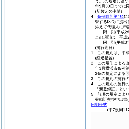
う。)
の規定に基づ
年9月30日まで
(切替えの申請)
4
条例附則第4項
に
管する区長に提出
添えて代理人に申
附
則
(平成2
この規則は、平成
附
則
(平成3
(施行期日)
1
この規則は、平成
(経過措置)
2
この規則による
年3月横浜市条例第
3条の規定による
3
この規則の施行
4
この規則の施行
「新登録証」とい
5
前項の規定によ
登録証交換申出書
附則様式
(平7規則1