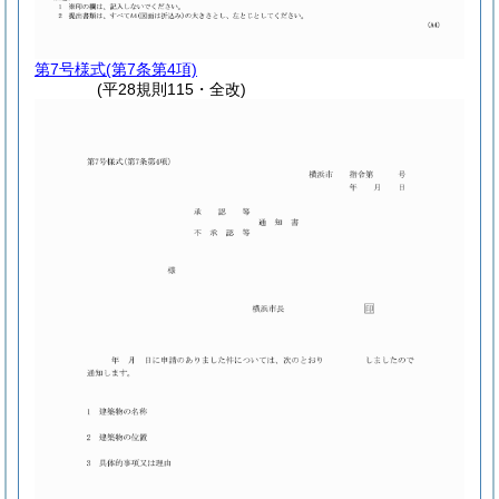
第7号様式
(第7条第4項)
(平28規則115・全改)