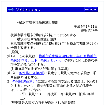
○横浜市駐車場条例施行規則
平成4年3月31日
規則第28号
横浜市駐車場条例施行規則をここに公布する。
横浜市駐車場条例施行規則
横浜市駐車場条例施行規則(昭和39年4月横浜市規則第63号)
の全部を改正する。
(趣旨)
第1条
この規則は、
横浜市駐車場条例
(昭和38年10月横浜市
条例第33号。以下「条例」という。)
の施行に関し必要な事
項を定めるものとする。
(駐車施設等の附置の特例に関する基準)
第2条
条例第10条第2項
に規定する規則で定める規模は、駐
車台数15台とする。
2
条例第10条第3項
に規定する規則で定める限度は、5分の1
とする。
ただし、市長が特別の事由があると認める場合
は、この限りでない。
(平19規則113・一部改正、令8規則39・旧第3条繰
上)
(駐車部分の規模の特例が適用される建築物)