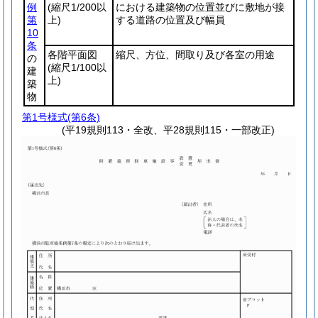
例
(縮尺1/200以
における建築物の位置並びに敷地が接
第
上)
する道路の位置及び幅員
10
条
各階平面図
縮尺、方位、間取り及び各室の用途
の
(縮尺1/100以
建
上)
築
物
第1号様式
(第6条)
(平19規則113・全改、平28規則115・一部改正)