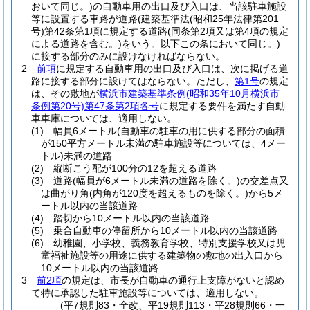
おいて同じ。)
の自動車用の出口及び入口は、当該駐車施設
等に設置する車路が道路
(建築基準法
(昭和25年法律第201
号)
第42条第1項に規定する道路
(同条第2項又は第4項の規定
による道路を含む。)
をいう。以下この条において同じ。)
に接する部分のみに設けなければならない。
2
前項
に規定する自動車用の出口及び入口は、次に掲げる道
路に接する部分に設けてはならない。
ただし、
第1号
の規定
は、その敷地が
横浜市建築基準条例
(昭和35年10月横浜市
条例第20号)
第47条第2項各号
に規定する要件を満たす自動
車車庫については、適用しない。
(1)
幅員6メートル
(自動車の駐車の用に供する部分の面積
が150平方メートル未満の駐車施設等については、4メー
トル)
未満の道路
(2)
縦断こう配が100分の12を超える道路
(3)
道路
(幅員が6メートル未満の道路を除く。)
の交差点又
は曲がり角
(内角が120度を超えるものを除く。)
から5メ
ートル以内の当該道路
(4)
踏切から10メートル以内の当該道路
(5)
乗合自動車の停留所から10メートル以内の当該道路
(6)
幼稚園、小学校、義務教育学校、特別支援学校又は児
童福祉施設等の用途に供する建築物の敷地の出入口から
10メートル以内の当該道路
3
前2項
の規定は、市長が自動車の通行上支障がないと認め
て特に承認した駐車施設等については、適用しない。
(平7規則83・全改、平19規則113・平28規則66・一