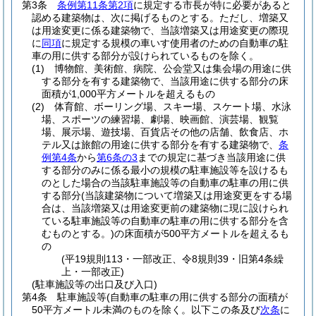
第3条
条例第11条第2項
に規定する市長が特に必要があると
認める建築物は、次に掲げるものとする。
ただし、増築又
は用途変更に係る建築物で、当該増築又は用途変更の際現
に
同項
に規定する規模の車いす使用者のための自動車の駐
車の用に供する部分が設けられているものを除く。
(1)
博物館、美術館、病院、公会堂又は集会場の用途に供
する部分を有する建築物で、当該用途に供する部分の床
面積が1,000平方メートルを超えるもの
(2)
体育館、ボーリング場、スキー場、スケート場、水泳
場、スポーツの練習場、劇場、映画館、演芸場、観覧
場、展示場、遊技場、百貨店その他の店舗、飲食店、ホ
テル又は旅館の用途に供する部分を有する建築物で、
条
例第4条
から
第6条の3
までの規定に基づき当該用途に供
する部分のみに係る最小の規模の駐車施設等を設けるも
のとした場合の当該駐車施設等の自動車の駐車の用に供
する部分
(当該建築物について増築又は用途変更をする場
合は、当該増築又は用途変更前の建築物に現に設けられ
ている駐車施設等の自動車の駐車の用に供する部分を含
むものとする。)
の床面積が500平方メートルを超えるも
の
(平19規則113・一部改正、令8規則39・旧第4条繰
上・一部改正)
(駐車施設等の出口及び入口)
第4条
駐車施設等
(自動車の駐車の用に供する部分の面積が
50平方メートル未満のものを除く。以下この条及び
次条
に