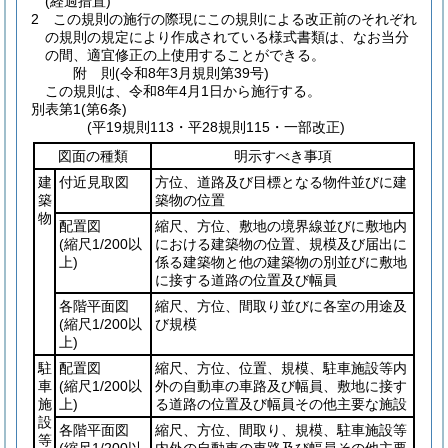
(経過措置)
2
この規則の施行の際現にこの規則による改正前のそれぞれ
の規則の規定により作成されている様式書類は、なお当分
の間、適宜修正の上使用することができる。
附
則
(令和8年3月
規則第39号)
この規則は、令和8年4月1日から施行する。
別表第1
(第6条)
(平19規則113・平28規則115・一部改正)
図面の種類
明示すべき事項
建
付近見取図
方位、道路及び目標となる物件並びに建
築
築物の位置
物
配置図
縮尺、方位、敷地の境界線並びに敷地内
(縮尺1/200以
における建築物の位置、規模及び届出に
上)
係る建築物と他の建築物の別並びに敷地
に接する道路の位置及び幅員
各階平面図
縮尺、方位、間取り並びに各室の用途及
(縮尺1/200以
び規模
上)
駐
配置図
縮尺、方位、位置、規模、駐車施設等内
車
(縮尺1/200以
外の自動車の車路及び幅員、敷地に接す
施
上)
る道路の位置及び幅員その他主要な施設
設
各階平面図
縮尺、方位、間取り、規模、駐車施設等
等
(縮尺1/200以
内外の自動車の車路及び幅員その他主要