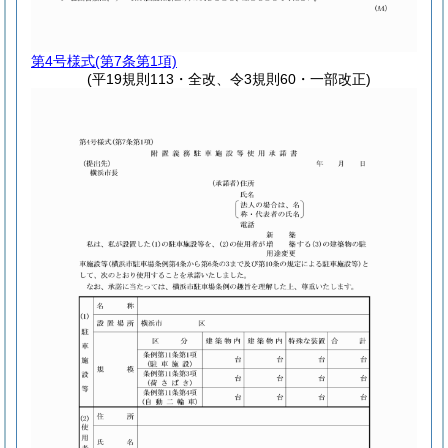
第4号様式
(第7条第1項)
(平19規則113・全改、令3規則60・一部改正)