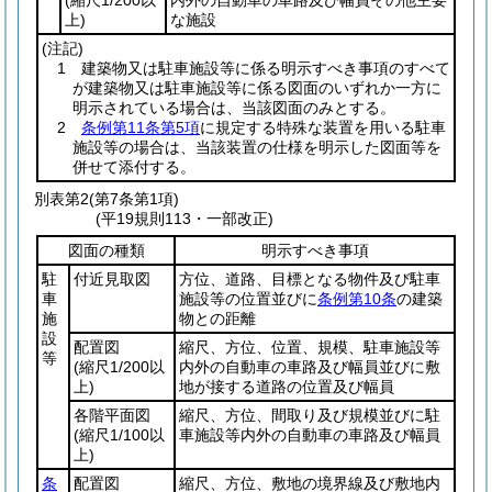
上)
な施設
(注記)
1 建築物又は駐車施設等に係る明示すべき事項のすべて
が建築物又は駐車施設等に係る図面のいずれか一方に
明示されている場合は、当該図面のみとする。
2
条例第11条第5項
に規定する特殊な装置を用いる駐車
施設等の場合は、当該装置の仕様を明示した図面等を
併せて添付する。
別表第2
(第7条第1項)
(平19規則113・一部改正)
図面の種類
明示すべき事項
駐
付近見取図
方位、道路、目標となる物件及び駐車
車
施設等の位置並びに
条例第10条
の建築
施
物との距離
設
配置図
縮尺、方位、位置、規模、駐車施設等
等
(縮尺1/200以
内外の自動車の車路及び幅員並びに敷
上)
地が接する道路の位置及び幅員
各階平面図
縮尺、方位、間取り及び規模並びに駐
(縮尺1/100以
車施設等内外の自動車の車路及び幅員
上)
条
配置図
縮尺、方位、敷地の境界線及び敷地内