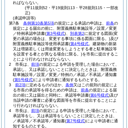
ればならない。
(平11規則52・平19規則113・平28規則115・一部改
正)
(承認申請等)
第7条
条例第10条第5項
の規定による承認の申請は、
前条
の
規定による届出の前に、附置義務駐車施設等／設置／変更
／特例承認申請書
(
第3号様式
)
、
別表第2
に規定する図面
(変
更の承認の場合は、変更する事項に係る図面に限る。)
及び
附置義務駐車施設等使用承諾書
(
第4号様式
。建築物の新築
又は増築若しくは用途変更をしようとする者と駐車施設等
を設置する者とが異なる場合に限る。)
を市長に提出するこ
とにより行わなければならない。
2
市長は、
前項
の規定による申請を受理した場合において、
承認し、又は承認しないことに決定したときは、附置義務
駐車施設等／設置／変更／特例の／承認／不承認／通知書
(
第5号様式
)
により申請者に通知するものとする。
3
前2項
に定めるもののほか、
条例
又はこの規則の規定によ
る市長の承認等を得るための申請は、
前条
の規定による届
出の前に又は届出と同時に、承認等申請書
(
第6号様式
)
及び
当該申請の審査に必要な図面等を市長に提出することによ
り行わなければならない。
4
市長は、
前項
の規定による申請を受理した場合において、
承認等をし、又は承認等をしないことに決定したときは、
／承認等／不承認等／通知書
(
第7号様式
)
により申請者に通
知するものとする。