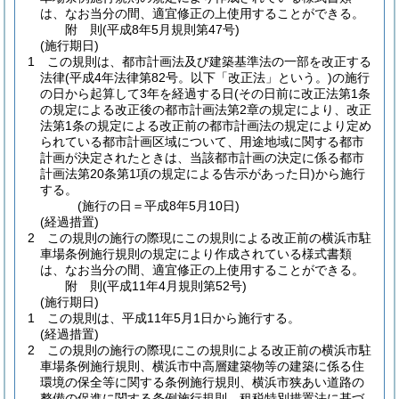
は、なお当分の間、適宜修正の上使用することができる。
附
則
(平成8年5月
規則第47号)
(施行期日)
1
この規則は、都市計画法及び建築基準法の一部を改正する
法律
(平成4年法律第82号。以下「改正法」という。)
の施行
の日から起算して3年を経過する日
(その日前に改正法第1条
の規定による改正後の都市計画法第2章の規定により、改正
法第1条の規定による改正前の都市計画法の規定により定め
られている都市計画区域について、用途地域に関する都市
計画が決定されたときは、当該都市計画の決定に係る都市
計画法第20条第1項の規定による告示があった日)
から施行
する。
(施行の日＝平成8年5月10日)
(経過措置)
2
この規則の施行の際現にこの規則による改正前の横浜市駐
車場条例施行規則の規定により作成されている様式書類
は、なお当分の間、適宜修正の上使用することができる。
附
則
(平成11年4月
規則第52号)
(施行期日)
1
この規則は、平成11年5月1日から施行する。
(経過措置)
2
この規則の施行の際現にこの規則による改正前の横浜市駐
車場条例施行規則、横浜市中高層建築物等の建築に係る住
環境の保全等に関する条例施行規則、横浜市狭あい道路の
整備の促進に関する条例施行規則、租税特別措置法に基づ