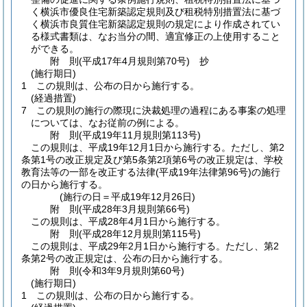
く横浜市優良住宅新築認定規則及び租税特別措置法に基づ
く横浜市良質住宅新築認定規則の規定により作成されてい
る様式書類は、なお当分の間、適宜修正の上使用すること
ができる。
附
則
(平成17年4月
規則第70号)
抄
(施行期日)
1
この規則は、公布の日から施行する。
(経過措置)
7
この規則の施行の際現に決裁処理の過程にある事案の処理
については、なお従前の例による。
附
則
(平成19年11月
規則第113号)
この規則は、平成19年12月1日から施行する。
ただし、第2
条第1号の改正規定及び第5条第2項第6号の改正規定は、学校
教育法等の一部を改正する法律
(平成19年法律第96号)
の施行
の日から施行する。
(施行の日＝平成19年12月26日)
附
則
(平成28年3月
規則第66号)
この規則は、平成28年4月1日から施行する。
附
則
(平成28年12月
規則第115号)
この規則は、平成29年2月1日から施行する。
ただし、第2
条第2号の改正規定は、公布の日から施行する。
附
則
(令和3年9月
規則第60号)
(施行期日)
1
この規則は、公布の日から施行する。