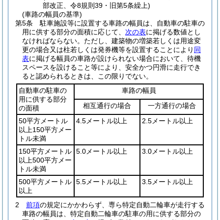
部改正、令8規則39・旧第5条繰上)
(車路の幅員の基準)
第5条
駐車施設等に設置する車路の幅員は、自動車の駐車の
用に供する部分の面積に応じて、
次の表
に掲げる数値とし
なければならない。
ただし、建築物の増築若しくは用途変
更の場合又は柱若しくは発券機等を設置することにより
同
表
に掲げる幅員の車路が設けられない場合において、待機
スペースを設けること等により、安全かつ円滑に走行でき
ると認められるときは、この限りでない。
自動車の駐車の
車路の幅員
用に供する部分
相互通行の場合
一方通行の場合
の面積
50平方メートル
4.5メートル以上
2.5メートル以上
以上150平方メー
トル未満
150平方メートル
5.0メートル以上
3.0メートル以上
以上500平方メー
トル未満
500平方メートル
5.5メートル以上
3.5メートル以上
以上
2
前項
の規定にかかわらず、専ら特定自動二輪車が走行する
車路の幅員は、特定自動二輪車の駐車の用に供する部分の