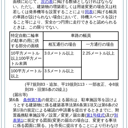
面積に応じて、
次の表
に掲げる数値としなければならな
い。
ただし、建築物の増築若しくは用途変更の場合又は柱
若しくは発券機等を設置することにより
同表
に掲げる幅員
の車路が設けられない場合において、待機スペースを設け
ること等により、安全かつ円滑に走行できると認められる
ときは、この限りでない。
特定自動二輪車
車路の幅員
の駐車の用に供
相互通行の場合
一方通行の場合
する部分の面積
10平方メートル
3.0メートル以上
2.25メートル以上
以上100平方メー
トル未満
100平方メートル
3.5メートル以上
以上
(平7規則83・追加、平19規則113・一部改正、令8規
則39・旧第5条の2繰上)
(届出等)
第6条
条例第7条
の規定による届出は、駐車施設等を設けよ
うとする建築物に係る建築基準法第6条第1項又は第6条の2
第1項の規定による確認の申請書を提出するときまでに、附
置義務駐車施設等／設置／変更／届出書
(
第1号様式
)
及び
別
表第1
に規定する図面
(変更の届出の場合は、変更する事項
に係る図面に限る。)
を市長に提出することにより行わなけ