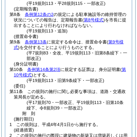
(平19規則113・平28規則115・一部改正)
(定期報告書)
第8条
条例第12条の2
の規定による駐車施設等の維持管理の
状況についての報告は、定期報告書
(
第8号様式
)
を市長に提
出することにより行わなければならない。
(平19規則113・追加)
(措置命令書)
第9条
条例第13条
に規定する命令は、措置命令書
(
第9号様
式
)
を交付することにより行うものとする。
(平7規則83・全改、平19規則113・旧第8条繰下・一
部改正)
(身分証明書)
第10条
条例第14条第2項
に規定する証票は、身分証明書
(
第
10号様式
)
とする。
(平19規則113・旧第9条繰下・一部改正)
(委任)
第11条
この規則の施行に関し必要な事項は、道路・交通政
策局長が定める。
(平17規則70・一部改正、平19規則113・旧第10条
繰下、令8規則39・一部改正)
附
則
(施行期日)
1
この規則は、平成4年4月1日から施行する。
(経過措置)
2
この規則の施行の際現に建築物の新築又は増築若しくは用