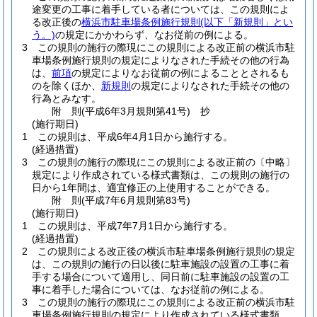
途変更の工事に着手している者については、この規則によ
る改正後の
横浜市駐車場条例施行規則
(以下「新規則」とい
う。)
の規定にかかわらず、なお従前の例による。
3
この規則の施行の際現にこの規則による改正前の横浜市駐
車場条例施行規則の規定によりなされた手続その他の行為
は、
前項
の規定によりなお従前の例によることとされるも
のを除くほか、
新規則
の規定によりなされた手続その他の
行為とみなす。
附
則
(平成6年3月
規則第41号)
抄
(施行期日)
1
この規則は、平成6年4月1日から施行する。
(経過措置)
3
この規則の施行の際現にこの規則による改正前の〔中略〕
規定により作成されている様式書類は、この規則の施行の
日から1年間は、適宜修正の上使用することができる。
附
則
(平成7年6月
規則第83号)
(施行期日)
1
この規則は、平成7年7月1日から施行する。
(経過措置)
2
この規則による改正後の横浜市駐車場条例施行規則の規定
は、この規則の施行の日以後に駐車施設の設置の工事に着
手する場合について適用し、同日前に駐車施設の設置の工
事に着手した場合については、なお従前の例による。
3
この規則の施行の際現にこの規則による改正前の横浜市駐
車場条例施行規則の規定により作成されている様式書類