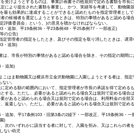
定を受けようとするものは、事業計画書その他規則で定める書類を市長
規定により提出された書類を審査し、かつ、実績等を考慮して、動物園
を最も効果的に達成することができると認めたものを指定管理者として
理者の候補者を選定しようとするときは、特別の事情があると認める場
選定評価委員会」という。)
の意見を聴かなければならない。
103・追加、平19条例36・平23条例48・平25条例77・一部改正)
等の公告)
指定管理者の指定をしたとき、及びその指定を取り消したときは、遅滞
03・追加)
者は、市長が特別の事情があると認める場合を除き、その指定の期間に
8・追加)
よこはま動物園又は横浜市立金沢動物園に入園しようとする者は、指定
らない。
表
に定める額の範囲内において、指定管理者が市長の承認を得て定める
納とする。
ただし、必要があると認められる場合又は規則で定める場合
必要があると認められる場合又は規則で定める場合は、利用料金の全部
は、返還しない。
ただし、必要があると認められる場合又は規則で定め
46・追加、平17条例103・旧第3条の2繰下・一部改正、平19条例36・一
園)
は、次のいずれかに該当する者に対して、入園を拒み、又はこれらの者
しない幼児