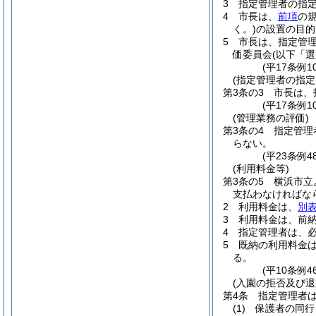
3
指定管理者の指
4
市長は、
前項
の
く。)
の設置の目的
5
市長は、指定管
価委員会
(以下「
(平17条例
(指定管理者の指定
第3条の3
市長は、
(平17条例1
(管理業務の評価)
第3条の4
指定管理
らない。
(平23条例4
(利用料金等)
第3条の5
横浜市立
支払わなければな
2
利用料金は、
別
3
利用料金は、前
4
指定管理者は、
5
既納の利用料金
る。
(平10条例
(入園の拒否及び退
第4条
指定管理者
(1)
保護者の同行