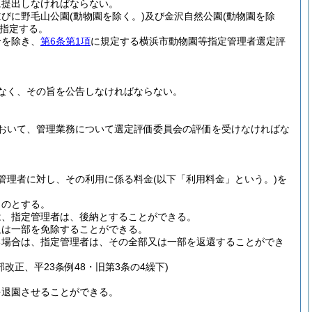
に提出しなければならない。
並びに野毛山公園
(動物園を除く。)
及び金沢自然公園
(動物園を除
指定する。
合を除き、
第6条第1項
に規定する横浜市動物園等指定管理者選定評
なく、その旨を公告しなければならない。
おいて、管理業務について選定評価委員会の評価を受けなければな
管理者に対し、その利用に係る料金
(以下「利用料金」という。)
を
ものとする。
は、指定管理者は、後納とすることができる。
又は一部を免除することができる。
る場合は、指定管理者は、その全部又は一部を返還することができ
部改正、平23条例48・旧第3条の4繰下)
を退園させることができる。