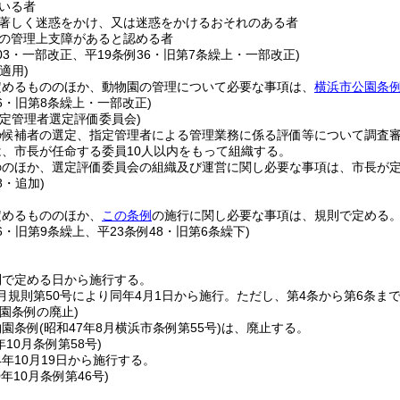
いる者
著しく迷惑をかけ、又は迷惑をかけるおそれのある者
の管理上支障があると認める者
103・一部改正、平19条例36・旧第7条繰上・一部改正)
適用)
定めるもののほか、動物園の管理について必要な事項は、
横浜市公園条
36・旧第8条繰上・一部改正)
指定管理者選定評価委員会)
の候補者の選定、指定管理者による管理業務に係る評価等について調査
、市長が任命する委員10人以内をもって組織する。
ののほか、選定評価委員会の組織及び運営に関し必要な事項は、市長が
8・追加)
定めるもののほか、
この条例
の施行に関し必要な事項は、規則で定める
36・旧第9条繰上、平23条例48・旧第6条繰下)
則で定める日から施行する。
3月規則第50号により同年4月1日から施行。ただし、第4条から第6条ま
園条例の廃止)
物園条例
(昭和47年8月横浜市条例第55号)
は、廃止する。
年10月
条例第58号)
年10月19日から施行する。
0年10月
条例第46号)