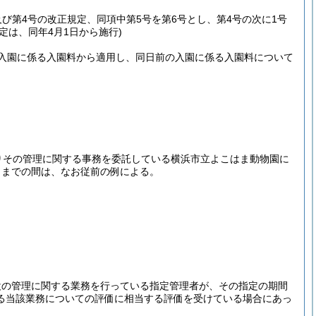
号及び第4号の改正規定、同項中第5号を第6号とし、第4号の次に1号
定は、同年4月1日から施行)
入園に係る入園料から適用し、同日前の入園に係る入園料について
りその管理に関する事務を委託している横浜市立よこはま動物園に
日までの間は、なお従前の例による。
設の管理に関する業務を行っている指定管理者が、その指定の期間
る当該業務についての評価に相当する評価を受けている場合にあっ