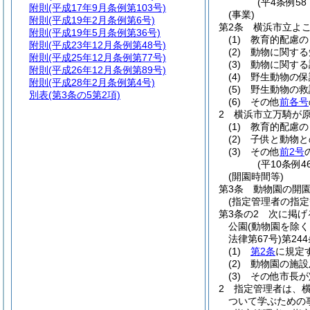
(平4条例5
附則
(平成17年9月条例第103号)
(事業)
附則
(平成19年2月条例第6号)
第2条
横浜市立よ
附則
(平成19年5月条例第36号)
(1)
教育的配慮の
附則
(平成23年12月条例第48号)
(2)
動物に関する
附則
(平成25年12月条例第77号)
(3)
動物に関する
附則
(平成26年12月条例第89号)
(4)
野生動物の保
附則
(平成28年2月条例第4号)
(5)
野生動物の救
別表
(第3条の5第2項)
(6)
その他
前各号
2
横浜市立万騎が
(1)
教育的配慮の
(2)
子供と動物と
(3)
その他
前2号
(平10条例
(開園時間等)
第3条
動物園の開
(指定管理者の指定
第3条の2
次に掲げ
公園
(動物園を除く
法律第67号)
第24
(1)
第2条
に規定
(2)
動物園の施設
(3)
その他市長が
2
指定管理者は、
ついて学ぶための