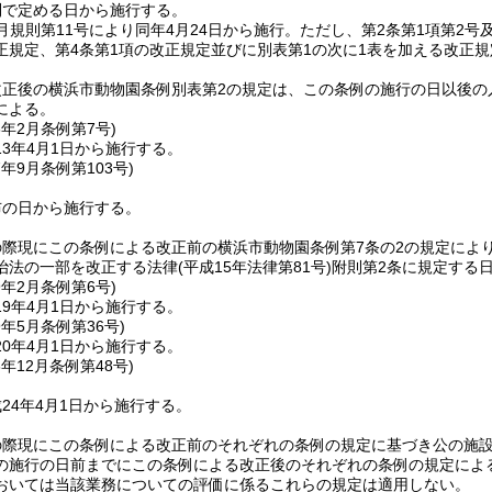
則で定める日から施行する。
3月規則第11号により同年4月24日から施行。ただし、第2条第1項第2
正規定、第4条第1項の改正規定並びに別表第1の次に1表を加える改正規
改正後の横浜市動物園条例別表第2の規定は、この条例の施行の日以後の
による。
3年2月
条例第7号)
3年4月1日から施行する。
7年9月
条例第103号)
布の日から施行する。
の際現にこの条例による改正前の横浜市動物園条例第7条の2の規定によ
治法の一部を改正する法律
(平成15年法律第81号)
附則第2条に規定する
9年2月
条例第6号)
9年4月1日から施行する。
9年5月
条例第36号)
0年4月1日から施行する。
3年12月
条例第48号)
24年4月1日から施行する。
の際現にこの条例による改正前のそれぞれの条例の規定に基づき公の施
の施行の日前までにこの条例による改正後のそれぞれの条例の規定によ
おいては当該業務についての評価に係るこれらの規定は適用しない。