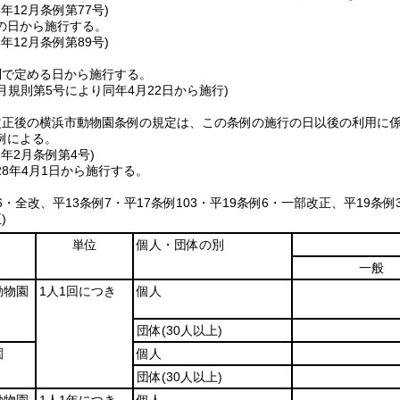
5年12月
条例第77号)
の日から施行する。
6年12月
条例第89号)
則で定める日から施行する。
2月規則第5号により同年4月22日から施行)
改正後の横浜市動物園条例の規定は、この条例の施行の日以後の利用に
例による。
8年2月
条例第4号)
8年4月1日から施行する。
46・全改、平13条例7・平17条例103・平19条例6・一部改正、平19条例
)
単位
個人・団体の別
一般
動物園
1人1回につき
個人
団体
(30人以上)
園
個人
団体
(30人以上)