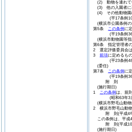
(2)
動物を連れて
(3)
他の入園者に
(4)
その他動物園
(平17条例
(横浜市公園条例の
第5条
この条例
に
(平19条例
(横浜市動物園等
第6条
指定管理者
2
選定評価委員会は
3
前項
に定めるも
(平23条例4
(委任)
第7条
この条例
に
(平19条例
附
則
(施行期日)
1
この条例
は、規
(昭和63年
(横浜市野毛山動物
2
横浜市野毛山動
附
則
(平成4
この条例は、平成4
附
則
(平成1
(施行期日)