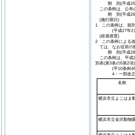
附
則
(平成2
この条例は、公布
附
則
(平成2
(施行期日)
1
この条例は、規
(平成27年
(経過措置)
2
この条例による
ては、なお従前の
附
則
(平成2
この条例は、平成2
別表
(第3条の5第2項)
(平10条例
4・一部改正
名称
横浜市立よこはま
横浜市立金沢動物