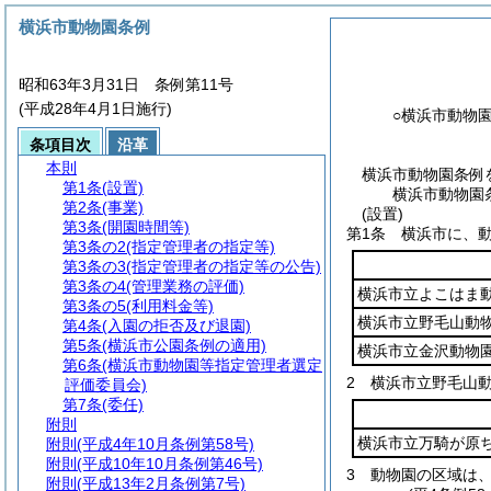
横浜市動物園条例
昭和63年3月31日 条例第11号
(平成28年4月1日施行)
○横浜市動物
条項目次
沿革
本則
横浜市動物園条例
第1条
(設置)
横浜市動物園
第2条
(事業)
(設置)
第3条
(開園時間等)
第1条
横浜市に、
第3条の2
(指定管理者の指定等)
第3条の3
(指定管理者の指定等の公告)
第3条の4
(管理業務の評価)
横浜市立よこはま
第3条の5
(利用料金等)
横浜市立野毛山動
第4条
(入園の拒否及び退園)
第5条
(横浜市公園条例の適用)
横浜市立金沢動物
第6条
(横浜市動物園等指定管理者選定
2
横浜市立野毛山
評価委員会)
第7条
(委任)
附則
横浜市立万騎が原
附則
(平成4年10月条例第58号)
附則
(平成10年10月条例第46号)
3
動物園の区域は
附則
(平成13年2月条例第7号)