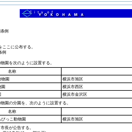
園条例
をここに公布する。
条例
動物園を次のように設置する。
名称
動物園
横浜市旭区
物園
横浜市西区
園
横浜市金沢区
動物園の分園を、次のように設置する。
名称
ちびっこ動物園
横浜市旭区
、市長が公告する。