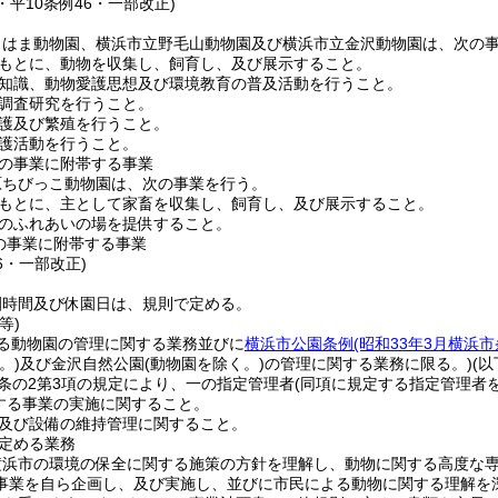
8・平10条例46・一部改正)
こはま動物園、横浜市立野毛山動物園及び横浜市立金沢動物園は、次の
もとに、動物を収集し、飼育し、及び展示すること。
知識、動物愛護思想及び環境教育の普及活動を行うこと。
調査研究を行うこと。
護及び繁殖を行うこと。
護活動を行うこと。
の事業に附帯する事業
原ちびっこ動物園は、次の事業を行う。
もとに、主として家畜を収集し、飼育し、及び展示すること。
のふれあいの場を提供すること。
の事業に附帯する事業
46・一部改正)
園時間及び休園日は、規則で定める。
等)
る動物園の管理に関する業務並びに
横浜市公園条例
(昭和33年3月横浜市
。)
及び金沢自然公園
(動物園を除く。)
の管理に関する業務に限る。)
(
4条の2第3項の規定により、一の指定管理者
(同項に規定する指定管理者
する事業の実施に関すること。
及び設備の維持管理に関すること。
定める業務
横浜市の環境の保全に関する施策の方針を理解し、動物に関する高度な
事業を自ら企画し、及び実施し、並びに市民による動物に関する理解を