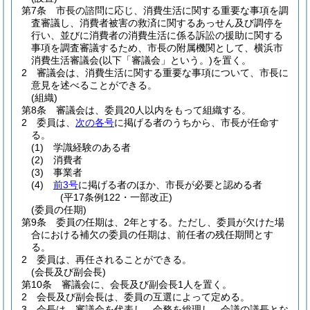
第7条
市長の諮問に応じ、消費生活に関する重要な事項を調
査審議し、消費者被害の救済に関するあっせん及び調停を
行い、並びに消費者の消費生活に係る訴訟の援助に関する
事項を調査審議するため、市長の附属機関として、横浜市
消費生活審議会
(以下「審議会」という。)
を置く。
2
審議会は、消費生活に関する重要な事項について、市長に
意見を述べることができる。
(組織)
第8条
審議会は、委員20人以内をもって組織する。
2
委員は、
次の各号
に掲げる者のうちから、市長が任命す
る。
(1)
学識経験のある者
(2)
消費者
(3)
事業者
(4)
前3号
に掲げる者のほか、市長が必要と認める者
(平17条例122・一部改正)
(委員の任期)
第9条
委員の任期は、2年とする。
ただし、委員が欠けた場
合における補欠の委員の任期は、前任者の残任期間とす
る。
2
委員は、再任されることができる。
(会長及び副会長)
第10条
審議会に、会長及び副会長1人を置く。
2
会長及び副会長は、委員の互選によって定める。
3
会長は、審議会を代表し、会務を総理し、会議の議長とな