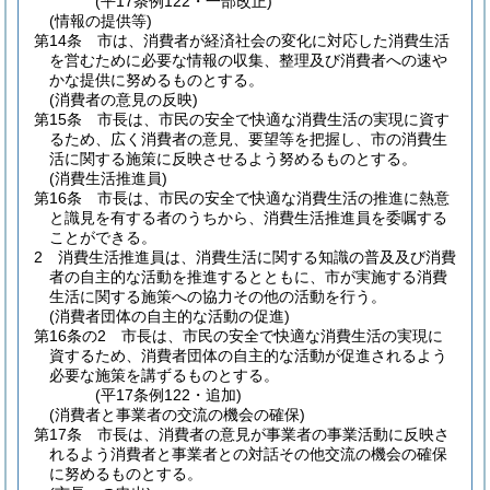
(平17条例122・一部改正)
(情報の提供等)
第14条
市は、消費者が経済社会の変化に対応した消費生活
を営むために必要な情報の収集、整理及び消費者への速や
かな提供に努めるものとする。
(消費者の意見の反映)
第15条
市長は、市民の安全で快適な消費生活の実現に資す
るため、広く消費者の意見、要望等を把握し、市の消費生
活に関する施策に反映させるよう努めるものとする。
(消費生活推進員)
第16条
市長は、市民の安全で快適な消費生活の推進に熱意
と識見を有する者のうちから、消費生活推進員を委嘱する
ことができる。
2
消費生活推進員は、消費生活に関する知識の普及及び消費
者の自主的な活動を推進するとともに、市が実施する消費
生活に関する施策への協力その他の活動を行う。
(消費者団体の自主的な活動の促進)
第16条の2
市長は、市民の安全で快適な消費生活の実現に
資するため、消費者団体の自主的な活動が促進されるよう
必要な施策を講ずるものとする。
(平17条例122・追加)
(消費者と事業者の交流の機会の確保)
第17条
市長は、消費者の意見が事業者の事業活動に反映さ
れるよう消費者と事業者との対話その他交流の機会の確保
に努めるものとする。