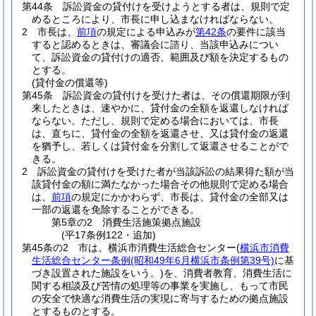
第44条
訴訟資金の貸付けを受けようとする者は、規則で定
めるところにより、市長に申し込まなければならない。
2
市長は、
前項
の規定による申込みが
第42条
の要件に該当
すると認めるときは、審議会に諮り、当該申込みについ
て、訴訟資金の貸付けの適否、範囲及び額を決定するもの
とする。
(貸付金の償還等)
第45条
訴訟資金の貸付けを受けた者は、その償還期限が到
来したときは、速やかに、貸付金の全額を返還しなければ
ならない。
ただし、規則で定める場合においては、市長
は、直ちに、貸付金の全額を返還させ、又は貸付金の返還
を猶予し、若しくは貸付金を分割して返還させることがで
きる。
2
訴訟資金の貸付けを受けた者が当該訴訟の結果得た額が当
該貸付金の額に満たなかった場合その他規則で定める場合
は、
前項
の規定にかかわらず、市長は、貸付金の全部又は
一部の返還を免除することができる。
第5章の2
消費生活施策拠点施設
(平17条例122・追加)
第45条の2
市は、横浜市消費生活総合センター
(
横浜市消費
生活総合センター条例
(昭和49年6月横浜市条例第39号)
に基
づき設置された施設をいう。)
を、消費者教育、消費生活に
関する相談及び苦情の処理等の事業を実施し、もって市民
の安全で快適な消費生活の実現に寄与するための拠点施設
とするものとする。