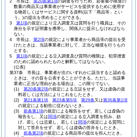
2
市長は、
第20条第1項
の調査を行うため、必要最小限度の
数量の商品又は事業者がサービスを提供するために使用す
る物若しくはサービスに関する資料
(以下「商品等」とい
う。)
の提出を求めることができる。
3
第1項
の規定により立入調査又は質問を行う職員は、その
身分を示す証明書を携帯し、関係人に提示しなければなら
ない。
4
市長は、
第2項
の規定により事業者から商品等の提出を受
けたときは、当該事業者に対して、正当な補償を行うもの
とする。
5
第1項
の規定による立入調査及び質問の権限は、犯罪捜査
のために認められたものと解釈してはならない。
(公表)
第37条
市長は、事業者が次のいずれかに該当すると認める
ときは、その旨を公表することができる。
ただし、当該事
業者に正当な理由がある場合は、この限りでない。
(1)
第20条第2項
の規定による立証をせず、又は虚偽の資
料若しくは方法によりこれをしたとき。
(2)
第21条第1項
、
第23条第5項
、
第29条
又は
第35条第1項
の規定による勧告に従わないとき。
(3)
前条第1項
の規定による報告をせず、若しくは虚偽の
報告をし、又は
同項
の規定による立入調査を拒み、妨
げ、若しくは忌避し、若しくは
同項
の規定による質問に
対して答弁をせず、若しくは虚偽の答弁をしたとき。
(4)
前条第2項
の規定による商品等の提出を拒んだとき。