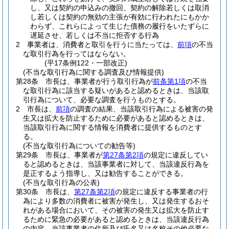
し、又は契約の申込みの撤回、契約の解除若しくは取消
し若しくは契約の無効の主張が有効に行われたにもかか
わらず、これらによって生じた債務の履行をいたずらに
遅延させ、若しくは不当に拒否する行為
2
事業者は、消費者と取引を行うに当たっては、
前項
の不当
な取引行為を行ってはならない。
(平17条例122・一部改正)
(不当な取引行為に関する調査及び情報提供)
第28条
市長は、事業者が行う取引行為が
前条第1項
の不当
な取引行為に該当する疑いがあると認めるときは、当該取
引行為について、必要な調査を行うものとする。
2
市長は、
前項
の調査の結果、当該取引行為による被害の発
生又は拡大を防止するために必要があると認めるときは、
当該取引行為に関する情報を消費者に提供するものとす
る。
(不当な取引行為についての勧告等)
第29条
市長は、事業者が
第27条第2項
の規定に違反してい
ると認めるときは、当該事業者に対して、当該違反行為を
是正するよう指導し、又は勧告することができる。
(不当な取引行為の公表)
第30条
市長は、
第27条第2項
の規定に違反する事業者の行
為により多数の消費者に被害が発生し、又は発生するおそ
れがある場合において、その被害の発生又は拡大を防止す
るために緊急の必要があると認めるときは、当該違反行為
の内容、当該事業者の住所及び氏名又は名称その他必要な