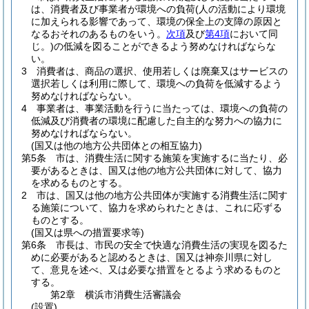
は、消費者及び事業者が環境への負荷
(人の活動により環境
に加えられる影響であって、環境の保全上の支障の原因と
なるおそれのあるものをいう。
次項
及び
第4項
において同
じ。)
の低減を図ることができるよう努めなければならな
い。
3
消費者は、商品の選択、使用若しくは廃棄又はサービスの
選択若しくは利用に際して、環境への負荷を低減するよう
努めなければならない。
4
事業者は、事業活動を行うに当たっては、環境への負荷の
低減及び消費者の環境に配慮した自主的な努力への協力に
努めなければならない。
(国又は他の地方公共団体との相互協力)
第5条
市は、消費生活に関する施策を実施するに当たり、必
要があるときは、国又は他の地方公共団体に対して、協力
を求めるものとする。
2
市は、国又は他の地方公共団体が実施する消費生活に関す
る施策について、協力を求められたときは、これに応ずる
ものとする。
(国又は県への措置要求等)
第6条
市長は、市民の安全で快適な消費生活の実現を図るた
めに必要があると認めるときは、国又は神奈川県に対し
て、意見を述べ、又は必要な措置をとるよう求めるものと
する。
第2章
横浜市消費生活審議会
(設置)