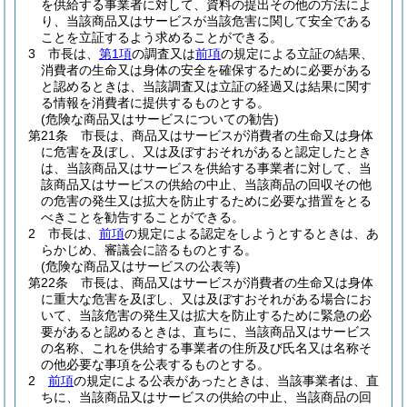
を供給する事業者に対して、資料の提出その他の方法によ
り、当該商品又はサービスが当該危害に関して安全である
ことを立証するよう求めることができる。
3
市長は、
第1項
の調査又は
前項
の規定による立証の結果、
消費者の生命又は身体の安全を確保するために必要がある
と認めるときは、当該調査又は立証の経過又は結果に関す
る情報を消費者に提供するものとする。
(危険な商品又はサービスについての勧告)
第21条
市長は、商品又はサービスが消費者の生命又は身体
に危害を及ぼし、又は及ぼすおそれがあると認定したとき
は、当該商品又はサービスを供給する事業者に対して、当
該商品又はサービスの供給の中止、当該商品の回収その他
の危害の発生又は拡大を防止するために必要な措置をとる
べきことを勧告することができる。
2
市長は、
前項
の規定による認定をしようとするときは、あ
らかじめ、審議会に諮るものとする。
(危険な商品又はサービスの公表等)
第22条
市長は、商品又はサービスが消費者の生命又は身体
に重大な危害を及ぼし、又は及ぼすおそれがある場合にお
いて、当該危害の発生又は拡大を防止するために緊急の必
要があると認めるときは、直ちに、当該商品又はサービス
の名称、これを供給する事業者の住所及び氏名又は名称そ
の他必要な事項を公表するものとする。
2
前項
の規定による公表があったときは、当該事業者は、直
ちに、当該商品又はサービスの供給の中止、当該商品の回