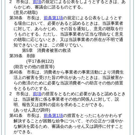
2
市長は、
前項
の規定による公表をしようとするときは、あ
らかじめ、審議会に諮るものとする。
(意見の聴取)
第38条
市長は、
前条第1項
の規定による公表をしようとす
る場合において、必要があると認めるときは、当該事業者
に対して、あらかじめ、その旨を通知し、意見の聴取を行
うものとする。
ただし、当該事業者が正当な理由なく意見
の聴取に応じないとき、又は当該事業者の所在が不明で通
知できないときは、この限りでない。
第5章
消費者被害の救済
第39条
削除
(平17条例122)
(助言その他の措置等)
第40条
市長は、消費者から事業者の事業活動により消費生
活上の被害を受けた旨の申出があったときは、当該被害か
らの救済のために必要な当該消費者ヘの助言その他の措置
をとるものとする。
2
市長は、
前項
の措置をとるために必要があると認めるとき
は、当該被害に係る事業者その他の関係人に対して、説
明、報告又は資料の提出を求めることができる。
(あっせん及び調停)
第41条
市長は、
前条第1項
の措置をとったにもかかわらず
解決することが困難な紛争について、その公正かつ速やか
な解決を図るため、審議会のあっせん又は調停に付すこと
ができる。