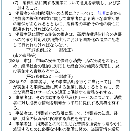
(7)
消費生活に関する施策について意見を表明し、及び参
加すること。
2
消費者の主体的活動への支援に当たっては、
前項
に定める
消費者の権利の確立に関して事業者による適正な事業活動
の確保が図られるとともに、消費者の年齢その他の特性に
配慮されなければならない。
3
消費生活に関する施策の推進は、高度情報通信社会の進展
への的確な対応及び消費生活における国際化の進展に配慮
して行われなければならない。
(平17条例122・一部改正)
(市の責務等)
第3条
市は、市民の安全で快適な消費生活の実現を図るた
め、経済社会の進展に対応した総合的な施策を策定し、及
び実施する責務を有する。
(平17条例122・一部改正)
第3条の2
事業者は、その事業活動を行うに当たっては、市
が実施する消費生活に関する施策に協力するとともに、安
全な商品及びサービスを適正に供給する責務を有する。
2
事業者は、その供給する商品及びサービスについて、消費
者に対し必要な情報を明確かつ平易に提供する責務を有す
る。
3
事業者は、消費者との取引に際して、消費者の知識、経
験、財産の状況等に配慮する責務を有する。
4
事業者は、消費者との間に生じた苦情を適切かつ速やかに
処理するために必要な体制の整備に努め、当該苦情を適切