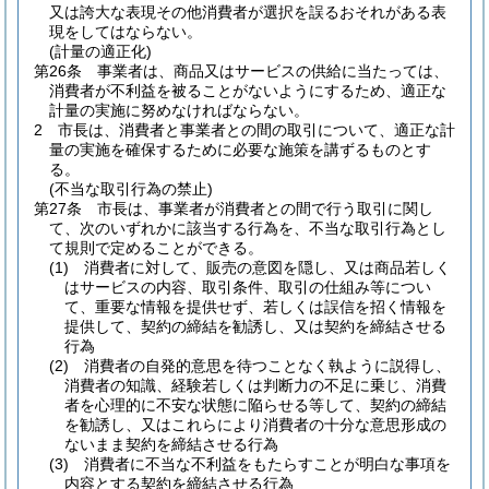
又は誇大な表現その他消費者が選択を誤るおそれがある表
現をしてはならない。
(計量の適正化)
第26条
事業者は、商品又はサービスの供給に当たっては、
消費者が不利益を被ることがないようにするため、適正な
計量の実施に努めなければならない。
2
市長は、消費者と事業者との間の取引について、適正な計
量の実施を確保するために必要な施策を講ずるものとす
る。
(不当な取引行為の禁止)
第27条
市長は、事業者が消費者との間で行う取引に関し
て、次のいずれかに該当する行為を、不当な取引行為とし
て規則で定めることができる。
(1)
消費者に対して、販売の意図を隠し、又は商品若しく
はサービスの内容、取引条件、取引の仕組み等につい
て、重要な情報を提供せず、若しくは誤信を招く情報を
提供して、契約の締結を勧誘し、又は契約を締結させる
行為
(2)
消費者の自発的意思を待つことなく執ように説得し、
消費者の知識、経験若しくは判断力の不足に乗じ、消費
者を心理的に不安な状態に陥らせる等して、契約の締結
を勧誘し、又はこれらにより消費者の十分な意思形成の
ないまま契約を締結させる行為
(3)
消費者に不当な不利益をもたらすことが明白な事項を
内容とする契約を締結させる行為