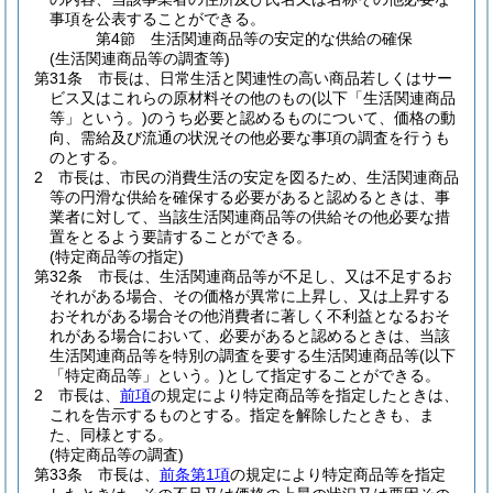
事項を公表することができる。
第4節
生活関連商品等の安定的な供給の確保
(生活関連商品等の調査等)
第31条
市長は、日常生活と関連性の高い商品若しくはサー
ビス又はこれらの原材料その他のもの
(以下「生活関連商品
等」という。)
のうち必要と認めるものについて、価格の動
向、需給及び流通の状況その他必要な事項の調査を行うも
のとする。
2
市長は、市民の消費生活の安定を図るため、生活関連商品
等の円滑な供給を確保する必要があると認めるときは、事
業者に対して、当該生活関連商品等の供給その他必要な措
置をとるよう要請することができる。
(特定商品等の指定)
第32条
市長は、生活関連商品等が不足し、又は不足するお
それがある場合、その価格が異常に上昇し、又は上昇する
おそれがある場合その他消費者に著しく不利益となるおそ
れがある場合において、必要があると認めるときは、当該
生活関連商品等を特別の調査を要する生活関連商品等
(以下
「特定商品等」という。)
として指定することができる。
2
市長は、
前項
の規定により特定商品等を指定したときは、
これを告示するものとする。
指定を解除したときも、ま
た、同様とする。
(特定商品等の調査)
第33条
市長は、
前条第1項
の規定により特定商品等を指定