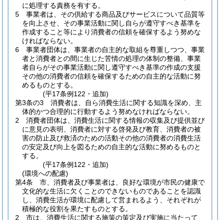
に処理する責務を有する。
5
事業者は、その供給する商品及びサービスについて品質等
を向上させ、その事業活動に関し自らが遵守すべき基準を
作成すること等により消費者の信頼を確保するよう努めな
ければならない。
6
事業者団体は、事業者の自主的な取組を尊重しつつ、事業
者と消費者との間に生じた苦情の処理の体制の整備、事業
者自らがその事業活動に関し遵守すべき基準の作成の支援
その他の消費者の信頼を確保するための自主的な活動に努
めるものとする。
(平17条例122・追加)
第3条の3
消費者は、自ら消費生活に関する知識を深め、主
体的かつ合理的に行動するよう努めなければならない。
2
消費者団体は、消費生活に関する情報の収集及び提供並び
に意見の表明、消費者に対する啓発及び教育、消費者の被
害の防止及び救済のための活動その他の消費者の消費生活
の安定及び向上を図るための自主的な活動に努めるものと
する。
(平17条例122・追加)
(環境への配慮)
第4条
市、消費者及び事業者は、良好な環境が市民の健康で
文化的な生活に欠くことのできないものであることを認識
し、消費生活が環境に配慮して営まれるよう、それぞれが
積極的な役割を果たすものとする。
2
市は、消費生活に関する施策の策定及び実施に当たって