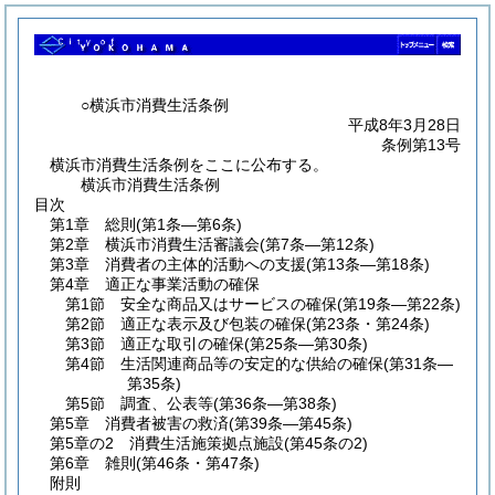
○横浜市消費生活条例
平成8年3月28日
条例第13号
横浜市消費生活条例をここに公布する。
横浜市消費生活条例
目次
第1章
総則
(第1条―第6条)
第2章
横浜市消費生活審議会
(第7条―第12条)
第3章
消費者の主体的活動への支援
(第13条―第18条)
第4章
適正な事業活動の確保
第1節
安全な商品又はサービスの確保
(第19条―第22条)
第2節
適正な表示及び包装の確保
(第23条・第24条)
第3節
適正な取引の確保
(第25条―第30条)
第4節
生活関連商品等の安定的な供給の確保
(第31条―
第35条)
第5節
調査、公表等
(第36条―第38条)
第5章
消費者被害の救済
(第39条―第45条)
第5章の2
消費生活施策拠点施設
(第45条の2)
第6章
雑則
(第46条・第47条)
附則