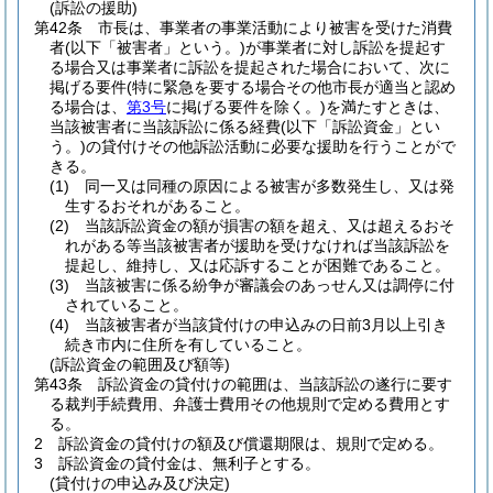
(訴訟の援助)
第42条
市長は、事業者の事業活動により被害を受けた消費
者
(以下「被害者」という。)
が事業者に対し訴訟を提起す
る場合又は事業者に訴訟を提起された場合において、次に
掲げる要件
(特に緊急を要する場合その他市長が適当と認め
る場合は、
第3号
に掲げる要件を除く。)
を満たすときは、
当該被害者に当該訴訟に係る経費
(以下「訴訟資金」とい
う。)
の貸付けその他訴訟活動に必要な援助を行うことがで
きる。
(1)
同一又は同種の原因による被害が多数発生し、又は発
生するおそれがあること。
(2)
当該訴訟資金の額が損害の額を超え、又は超えるおそ
れがある等当該被害者が援助を受けなければ当該訴訟を
提起し、維持し、又は応訴することが困難であること。
(3)
当該被害に係る紛争が審議会のあっせん又は調停に付
されていること。
(4)
当該被害者が当該貸付けの申込みの日前3月以上引き
続き市内に住所を有していること。
(訴訟資金の範囲及び額等)
第43条
訴訟資金の貸付けの範囲は、当該訴訟の遂行に要す
る裁判手続費用、弁護士費用その他規則で定める費用とす
る。
2
訴訟資金の貸付けの額及び償還期限は、規則で定める。
3
訴訟資金の貸付金は、無利子とする。
(貸付けの申込み及び決定)