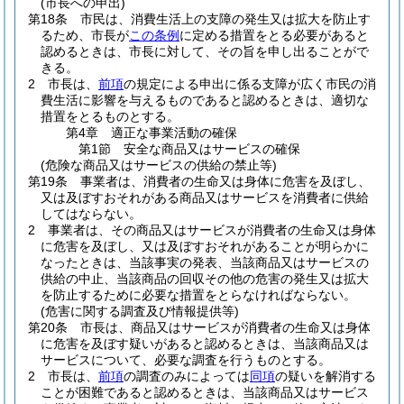
(市長への申出)
第18条
市民は、消費生活上の支障の発生又は拡大を防止す
るため、市長が
この条例
に定める措置をとる必要があると
認めるときは、市長に対して、その旨を申し出ることがで
きる。
2
市長は、
前項
の規定による申出に係る支障が広く市民の消
費生活に影響を与えるものであると認めるときは、適切な
措置をとるものとする。
第4章
適正な事業活動の確保
第1節
安全な商品又はサービスの確保
(危険な商品又はサービスの供給の禁止等)
第19条
事業者は、消費者の生命又は身体に危害を及ぼし、
又は及ぼすおそれがある商品又はサービスを消費者に供給
してはならない。
2
事業者は、その商品又はサービスが消費者の生命又は身体
に危害を及ぼし、又は及ぼすおそれがあることが明らかに
なったときは、当該事実の発表、当該商品又はサービスの
供給の中止、当該商品の回収その他の危害の発生又は拡大
を防止するために必要な措置をとらなければならない。
(危害に関する調査及び情報提供等)
第20条
市長は、商品又はサービスが消費者の生命又は身体
に危害を及ぼす疑いがあると認めるときは、当該商品又は
サービスについて、必要な調査を行うものとする。
2
市長は、
前項
の調査のみによっては
同項
の疑いを解消する
ことが困難であると認めるときは、当該商品又はサービス