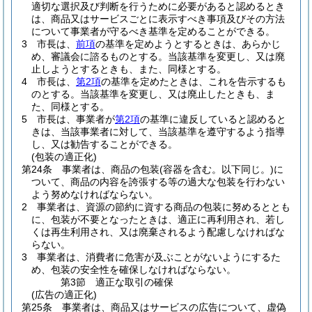
適切な選択及び判断を行うために必要があると認めるとき
は、商品又はサービスごとに表示すべき事項及びその方法
について事業者が守るべき基準を定めることができる。
3
市長は、
前項
の基準を定めようとするときは、あらかじ
め、審議会に諮るものとする。
当該基準を変更し、又は廃
止しようとするときも、また、同様とする。
4
市長は、
第2項
の基準を定めたときは、これを告示するも
のとする。
当該基準を変更し、又は廃止したときも、ま
た、同様とする。
5
市長は、事業者が
第2項
の基準に違反していると認めると
きは、当該事業者に対して、当該基準を遵守するよう指導
し、又は勧告することができる。
(包装の適正化)
第24条
事業者は、商品の包装
(容器を含む。以下同じ。)
に
ついて、商品の内容を誇張する等の過大な包装を行わない
よう努めなければならない。
2
事業者は、資源の節約に資する商品の包装に努めるととも
に、包装が不要となったときは、適正に再利用され、若し
くは再生利用され、又は廃棄されるよう配慮しなければな
らない。
3
事業者は、消費者に危害が及ぶことがないようにするた
め、包装の安全性を確保しなければならない。
第3節
適正な取引の確保
(広告の適正化)
第25条
事業者は、商品又はサービスの広告について、虚偽