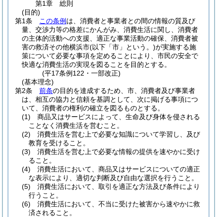
第1章
総則
(目的)
第1条
この条例
は、消費者と事業者との間の情報の質及び
量、交渉力等の格差にかんがみ、消費生活に関し、消費者
の主体的活動への支援、適正な事業活動の確保、消費者被
害の救済その他横浜市
(以下「市」という。)
が実施する施
策について必要な事項を定めることにより、市民の安全で
快適な消費生活の実現を図ることを目的とする。
(平17条例122・一部改正)
(基本理念)
第2条
前条
の目的を達成するため、市、消費者及び事業者
は、相互の協力と信頼を基調として、次に掲げる事項につ
いて、消費者の権利の確立を図るものとする。
(1)
商品又はサービスによって、生命及び身体を侵される
ことなく消費生活を営むこと。
(2)
消費生活を営む上で必要な知識について学習し、及び
教育を受けること。
(3)
消費生活を営む上で必要な情報の提供を速やかに受け
ること。
(4)
消費生活において、商品又はサービスについての適正
な表示により、適切な判断及び自由な選択を行うこと。
(5)
消費生活において、取引を適正な方法及び条件により
行うこと。
(6)
消費生活において、不当に受けた被害から速やかに救
済されること。