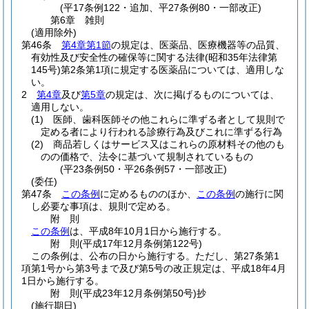
(平17条例122・追加、平27条例80・一部改正)
第6章
雑則
(適用除外)
第46条
第4章第1節
の規定は、医薬品、医療機器等の品質、
有効性及び安全性の確保等に関する法律
(昭和35年法律第
145号)
第2条第1項に規定する医薬品については、適用しな
い。
2
第4章
及び
第5章
の規定は、次に掲げるものについては、
適用しない。
(1)
医師、歯科医師その他これらに準ずる者として規則で
定める者により行われる診療行為及びこれに準ずる行為
(2)
商品若しくはサービス又はこれらの原材料その他のも
のの価格で、法令に基づいて規制されているもの
(平23条例50・平26条例57・一部改正)
(委任)
第47条
この条例
に定めるもののほか、
この条例
の施行に関
し必要な事項は、規則で定める。
附
則
この条例
は、平成8年10月1日から施行する。
附
則
(平成17年12月
条例第122号)
この条例は、公布の日から施行する。
ただし、第27条第1
項第1号から第3号まで及び第5号の改正規定は、平成18年4月
1日から施行する。
附
則
(平成23年12月
条例第50号)
抄
(施行期日)