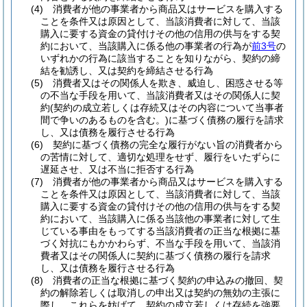
(4)
消費者が他の事業者から商品又はサービスを購入する
ことを条件又は原因として、当該消費者に対して、当該
購入に要する資金の貸付けその他の信用の供与をする契
約において、当該購入に係る他の事業者の行為が
前3号
の
いずれかの行為に該当することを知りながら、契約の締
結を勧誘し、又は契約を締結させる行為
(5)
消費者又はその関係人を欺き、威迫し、困惑させる等
の不当な手段を用いて、当該消費者又はその関係人に契
約
(契約の成立若しくは存続又はその内容について当事者
間で争いのあるものを含む。)
に基づく債務の履行を請求
し、又は債務を履行させる行為
(6)
契約に基づく債務の完全な履行がない旨の消費者から
の苦情に対して、適切な処理をせず、履行をいたずらに
遅延させ、又は不当に拒否する行為
(7)
消費者が他の事業者から商品又はサービスを購入する
ことを条件又は原因として、当該消費者に対して、当該
購入に要する資金の貸付けその他の信用の供与をする契
約において、当該購入に係る当該他の事業者に対して生
じている事由をもってする当該消費者の正当な根拠に基
づく対抗にもかかわらず、不当な手段を用いて、当該消
費者又はその関係人に契約に基づく債務の履行を請求
し、又は債務を履行させる行為
(8)
消費者の正当な根拠に基づく契約の申込みの撤回、契
約の解除若しくは取消しの申出又は契約の無効の主張に
際し、これらを妨げて、契約の成立若しくは存続を強要