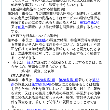
したときは、その不足又は価格の上昇の状況又は要因その
他必要な事項について、調査を行うものとする。
(生活関連商品等に関する情報提供)
第34条
市長は、生活関連商品等の円滑な供給若しくは価格
の安定又は消費者の商品若しくはサービスの適切な選択を
確保するために必要があると認めるときは、
第31条第1項
又は
前条
の調査により得た情報を消費者に提供するものと
する。
(不適正な行為についての勧告)
第35条
市長は、
第33条
の調査の結果、特定商品等を供給す
る事業者がその円滑な流通を不当に妨げ、又は著しく不適
正な価格で当該特定商品等を供給していると認定したとき
は、当該事業者に対して、当該行為を是正するよう勧告す
ることができる。
2
市長は、
前項
の規定による認定をしようとするときは、あ
らかじめ、審議会に諮るものとする。
第5節
調査、公表等
(立入調査等)
第36条
市長は、
第20条第1項
、
第28条第1項
若しくは
第33
条
の調査又は
第23条第5項
の規定による指導若しくは勧告
を行うために必要な限度において、事業者に対して、報告
を求め、又はその職員に事業者の事務所、事業所その他事
業に関係のある場所に立ち入らせ、帳簿、書類その他の物
件を調査させ、若しくは関係人に質問させることができ
る。