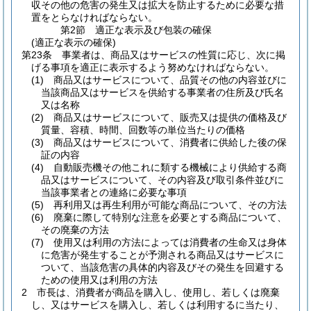
収その他の危害の発生又は拡大を防止するために必要な措
置をとらなければならない。
第2節
適正な表示及び包装の確保
(適正な表示の確保)
第23条
事業者は、商品又はサービスの性質に応じ、次に掲
げる事項を適正に表示するよう努めなければならない。
(1)
商品又はサービスについて、品質その他の内容並びに
当該商品又はサービスを供給する事業者の住所及び氏名
又は名称
(2)
商品又はサービスについて、販売又は提供の価格及び
質量、容積、時間、回数等の単位当たりの価格
(3)
商品又はサービスについて、消費者に供給した後の保
証の内容
(4)
自動販売機その他これに類する機械により供給する商
品又はサービスについて、その内容及び取引条件並びに
当該事業者との連絡に必要な事項
(5)
再利用又は再生利用が可能な商品について、その方法
(6)
廃棄に際して特別な注意を必要とする商品について、
その廃棄の方法
(7)
使用又は利用の方法によっては消費者の生命又は身体
に危害が発生することが予測される商品又はサービスに
ついて、当該危害の具体的内容及びその発生を回避する
ための使用又は利用の方法
2
市長は、消費者が商品を購入し、使用し、若しくは廃棄
し、又はサービスを購入し、若しくは利用するに当たり、