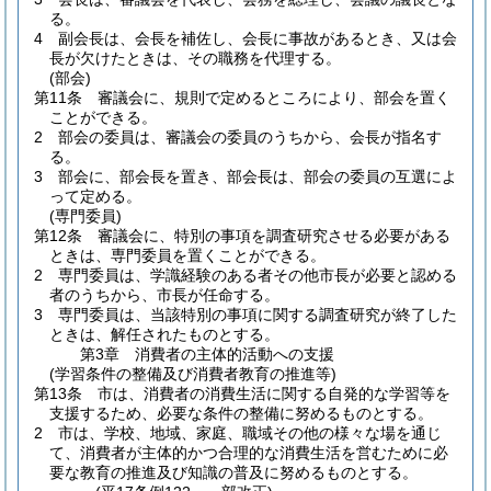
る。
4
副会長は、会長を補佐し、会長に事故があるとき、又は会
長が欠けたときは、その職務を代理する。
(部会)
第11条
審議会に、規則で定めるところにより、部会を置く
ことができる。
2
部会の委員は、審議会の委員のうちから、会長が指名す
る。
3
部会に、部会長を置き、部会長は、部会の委員の互選によ
って定める。
(専門委員)
第12条
審議会に、特別の事項を調査研究させる必要がある
ときは、専門委員を置くことができる。
2
専門委員は、学識経験のある者その他市長が必要と認める
者のうちから、市長が任命する。
3
専門委員は、当該特別の事項に関する調査研究が終了した
ときは、解任されたものとする。
第3章
消費者の主体的活動への支援
(学習条件の整備及び消費者教育の推進等)
第13条
市は、消費者の消費生活に関する自発的な学習等を
支援するため、必要な条件の整備に努めるものとする。
2
市は、学校、地域、家庭、職域その他の様々な場を通じ
て、消費者が主体的かつ合理的な消費生活を営むために必
要な教育の推進及び知識の普及に努めるものとする。