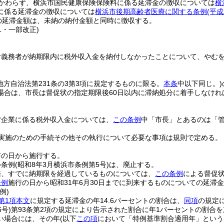
かわらず、横浜市国民健康保険保険料に係る延滞金の徴収については
横
に係る延滞金の徴収については
横浜市後期高齢者医療に関する条例
(平成
の延滞金額は、未納の納付金額と同時に徴収する。
11・一部改正)
付義務者が納期限内に税外収入金を納付しなかったことについて、やむ
(地方自治法第231条の3第3項に規定するものに限る。
本条
中以下同じ。)
場合は、市長は督促状の指定期限後60日以内に滞納処分に着手しなけれ
営企業に係る税外収入金については、
この条例
中「市長」とあるのは「
実施のための手続その他その執行について必要な事項は規則で定める。
布の日から施行する。
ル条例
(昭和8年3月横浜市条例第5号)
は、廃止する。
際、すでに納期限を経過しているものについては、
この条例
による督促
条例
施行の日から昭和31年6月30日までに到来するものについての延滞
例)
第1項本文
に規定する延滞金の年14.6パーセントの割合は、
同項
の規定
6号)
第93条第2項の規定により告示された割合に年1パーセントの割合
い場合には、その年
(以下
この項
において「特例基準割合適用年」という