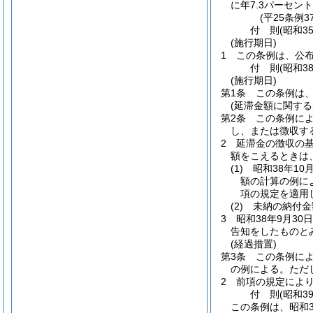
に年7.3パーセン
(平25条例3
付
則
(昭和3
(施行期日)
1
この条例は、公
付
則
(昭和3
(施行期日)
第1条
この条例は、
(延滞金額に関する
第2条
この条例に
し、または徴収す
2
延滞金の徴収の基
額をこえるときは
(1)
昭和38年10
額の計算の例に
項の規定を適用
(2)
未納の納付金
3
昭和38年9月3
告知をしたものと
(経過措置)
第3条
この条例に
の例による。
ただ
2
前項の規定によ
付
則
(昭和3
この条例は、昭和3