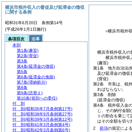
横浜市税外収入の督促及び延滞金の徴収
に関する条例
昭和31年6月20日 条例第14号
(平成26年1月1日施行)
○横浜市税外
条項目次
沿革
本則
第1条
(趣旨)
横浜市税外収入の
第2条
(督促)
横浜市税外収
第3条
(趣旨)
第4条
(延滞金の徴収)
第1条
地方自治法
(
第5条
及び延滞金の徴収
第6条
(延滞金の免除)
(督促)
第7条
(滞納処分)
第2条
市長は、税外
第8条
ればならない。
第9条
(読替え)
第3条
削除
第10条
(規則への委任)
(延滞金の徴収)
付 則
第4条
税外収入金
付 則
(昭和35年7月条例第17号)
じ、その納付金額
付 則
(昭和38年9月条例第27号)
トの割合を乗じて
付 則
(昭和39年3月条例第12号)
はその全額を切り
付 則
(昭和41年3月条例第4号)
2
前項
の規定によ
付 則
(昭和42年3月条例第6号)