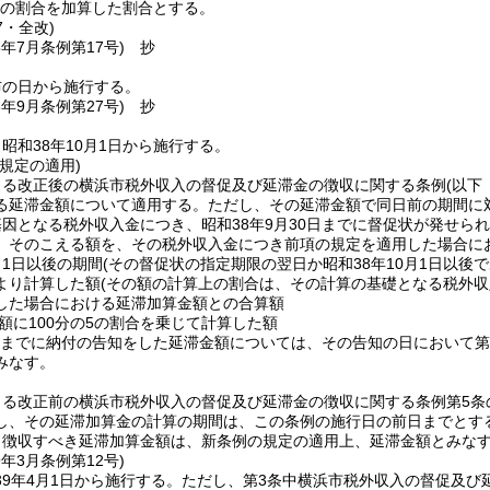
トの割合を加算した割合とする。
7・全改)
5年7月
条例第17号)
抄
布の日から施行する。
8年9月
条例第27号)
抄
昭和38年10月1日から施行する。
規定の適用)
よる改正後の横浜市税外収入の督促及び延滞金の徴収に関する条例
(以下
る延滞金額について適用する。
ただし、その延滞金額で同日前の期間に
因となる税外収入金につき、昭和38年9月30日までに督促状が発せら
、そのこえる額を、その税外収入金につき前項の規定を適用した場合に
月1日以後の期間
(その督促状の指定期限の翌日か昭和38年10月1日以後
より計算した額
(その額の計算上の割合は、その計算の基礎となる税外収入
した場合における延滞加算金額との合算額
額に100分の5の割合を乗じて計算した額
0日までに納付の告知をした延滞金額については、その告知の日において
みなす。
よる改正前の横浜市税外収入の督促及び延滞金の徴収に関する条例第5条
し、その延滞加算金の計算の期間は、この条例の施行日の前日までとす
り徴収すべき延滞加算金額は、新条例の規定の適用上、延滞金額とみな
9年3月
条例第12号)
9年4月1日から施行する。
ただし、第3条中横浜市税外収入の督促及び延