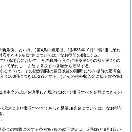
「新条例」という。)
第4条の規定は、昭和38年10月1日以後に納付
対応するものの計算については、なお従前の例による。
れている場合において、その税外収入金に係る第1号の額が第2号の
おいて納付し、または徴収すべき額から控除する。
であるときは、その指定期限の翌日以後の期間)
につき従前の延滞金
金100円につき1日2銭とする。)
とその税外収入金に係る次条第1
第1項本文の規定を適用した場合において徴収すべき金額につきその
の規定により徴収すべきであった延滞加算金については、なお従前
る。
す。
滞金の徴収に関する条例第7条の改正規定は、昭和39年6月1日か