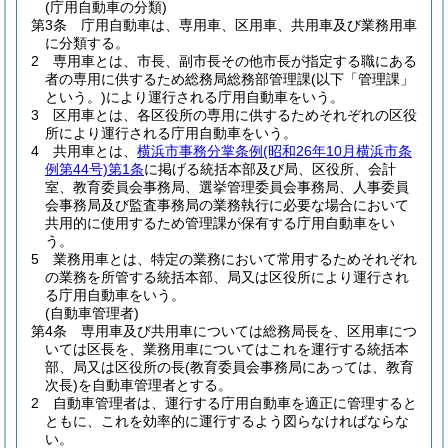
(庁用自動車の分類)
第3条
庁用自動車は、専用車、区用車、共用車及び業務用車
に分類する。
2
専用車とは、市長、副市長その他市長が指定する職にある
者の専用に供するため総務局総務部管理課
(以下「管理課」
という。)
により運行される庁用自動車をいう。
3
区用車とは、各区役所の専用に供するためそれぞれの区役
所により運行される庁用自動車をいう。
4
共用車とは、
横浜市事務分掌条例
(昭和26年10月横浜市条
例第44号)
第1条
に掲げる統括本部及び局、区役所、会計
室、教育委員会事務局、選挙管理委員会事務局、人事委員
会事務局及び監査事務局の業務執行に必要な場合において
共用的に使用するため管理課が保有する庁用自動車をい
う。
5
業務用車とは、特定の業務において常用するためそれぞれ
の業務を所管する統括本部、局又は区役所により運行され
る庁用自動車をいう。
(自動車管理者)
第4条
専用車及び共用車については総務局長を、区用車につ
いては区長を、業務用車についてはこれを運行する統括本
部、局又は区役所の長
(教育委員会事務局にあっては、教育
次長)
を自動車管理者とする。
2
自動車管理者は、運行する庁用自動車を適正に管理すると
ともに、これを効率的に運行するよう図らなければならな
い。