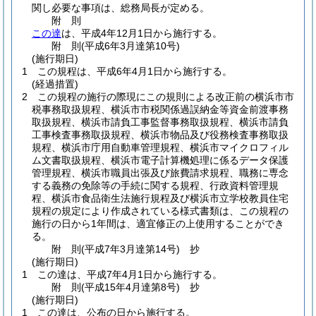
関し必要な事項は、総務局長が定める。
附
則
この達
は、平成4年12月1日から施行する。
附
則
(平成6年3月
達第10号)
(施行期日)
1
この規程は、平成6年4月1日から施行する。
(経過措置)
2
この規程の施行の際現にこの規則による改正前の横浜市市
税事務取扱規程、横浜市市税関係過誤納金等資金前渡事務
取扱規程、横浜市請負工事監督事務取扱規程、横浜市請負
工事検査事務取扱規程、横浜市物品及び役務検査事務取扱
規程、横浜市庁用自動車管理規程、横浜市マイクロフィル
ム文書取扱規程、横浜市電子計算機処理に係るデータ保護
管理規程、横浜市職員出張及び旅費請求規程、職務に専念
する義務の免除等の手続に関する規程、行政資料管理規
程、横浜市食品衛生法施行規程及び横浜市立学校教員住宅
規程の規定により作成されている様式書類は、この規程の
施行の日から1年間は、適宜修正の上使用することができ
る。
附
則
(平成7年3月
達第14号)
抄
(施行期日)
1
この達は、平成7年4月1日から施行する。
附
則
(平成15年4月
達第8号)
抄
(施行期日)
1
この達は、公布の日から施行する。