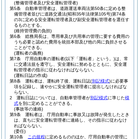
(整備管理者及び安全運転管理者)
第5条
自動車管理者は、道路運送車両法第50条に定める整
備管理者並びに道路交通法
(昭和35年法律第105号)
第74条
の3に定める安全運転管理者及び副安全運転管理者を選任す
るものとする。
(維持管理費の負担)
第6条
総務局長は、専用車及び共用車の管理に要する費用の
うち必要と認めた費用を統括本部及び他の局に負担させる
ことができる。
(運転者の義務)
第7条
庁用自動車の運転者
(以下「運転者」という。)
は、常
に交通法規を遵守し、安全運転に努めるとともに、安全運
転管理者の指示に従わなければならない。
(運転日誌の作成)
第8条
運転者は、運転終了後、運転日誌
(
別記様式
)
に必要事
項を記録し、速やかに安全運転管理者に提出しなければな
らない。
2
運転日誌については、自動車管理者が
別記様式
に準じた
様
式
を別に定めることができる。
(事故等の連絡)
第9条
運転者は、庁用自動車に事故又は故障が発生したとき
は、直ちに安全運転管理者に連絡し、その指示に従わなけ
ればならない。
(委任)
第10条
この規程
に定めるもののほか、庁用自動車の管理に