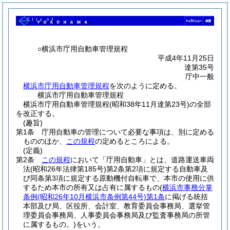
○横浜市庁用自動車管理規程
平成4年11月25日
達第35号
庁中一般
横浜市庁用自動車管理規程
を次のように定める。
横浜市庁用自動車管理規程
横浜市庁用自動車管理規程(昭和38年11月達第23号)の全部
を改正する。
(趣旨)
第1条
庁用自動車の管理について必要な事項は、別に定める
もののほか、
この規程
の定めるところによる。
(定義)
第2条
この規程
において「庁用自動車」とは、道路運送車両
法
(昭和26年法律第185号)
第2条第2項に規定する自動車及
び同条第3項に規定する原動機付自転車で、本市の使用に供
するため本市の所有又は占有に属するもの
(
横浜市事務分掌
条例
(昭和26年10月横浜市条例第44号)
第1条
に掲げる統括
本部及び局、区役所、会計室、教育委員会事務局、選挙管
理委員会事務局、人事委員会事務局及び監査事務局の所管
に属するもの。)
をいう。