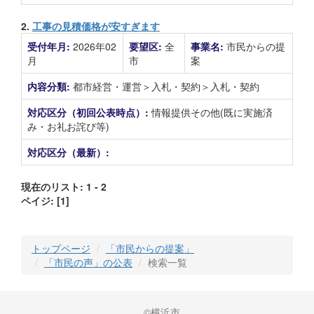
2.
工事の見積価格が安すぎます
受付年月:
2026年02
要望区:
全
事業名:
市民からの提
月
市
案
内容分類:
都市経営・運営＞入札・契約＞入札・契約
対応区分（初回公表時点）:
情報提供その他(既に実施済
み・お礼お詫び等)
対応区分（最新）:
現在のリスト: 1 - 2
ペイジ:
[1]
トップページ
「市民からの提案」
「市民の声」の公表
検索一覧
©横浜市